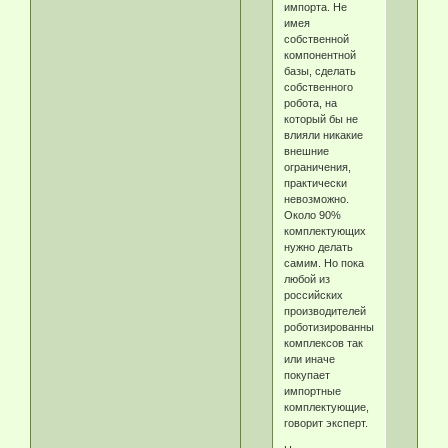
импорта. Не
имея
собственной
компонентной
базы, сделать
собственного
робота, на
который бы не
влияли никакие
внешние
ограничения,
практически
невозможно.
Около 90%
комплектующих
нужно делать
самим. Но пока
любой из
российских
производителей
роботизированных
комплексов так
или иначе
покупает
импортные
комплектующие,
говорит эксперт.