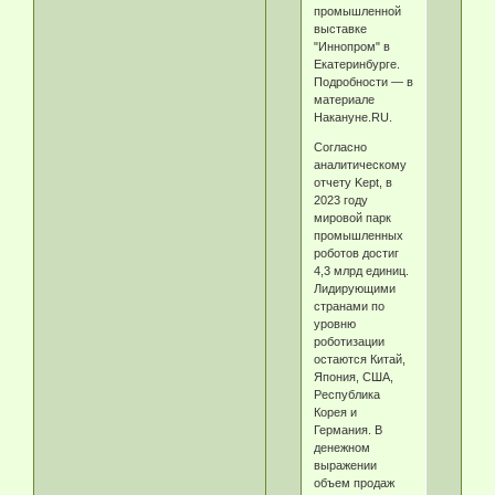
промышленной
выставке
"Иннопром" в
Екатеринбурге.
Подробности — в
материале
Накануне.RU.
Согласно
аналитическому
отчету Kept, в
2023 году
мировой парк
промышленных
роботов достиг
4,3 млрд единиц.
Лидирующими
странами по
уровню
роботизации
остаются Китай,
Япония, США,
Республика
Корея и
Германия. В
денежном
выражении
объем продаж