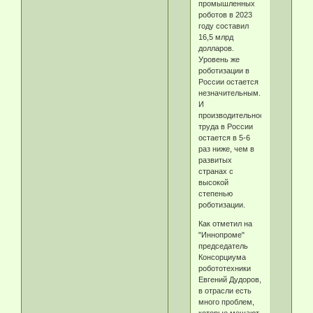
промышленных
роботов в 2023
году составил
16,5 млрд
долларов.
Уровень же
роботизации в
России остается
незначительным.
И
производительность
труда в России
остается в 5-6
раз ниже, чем в
развитых
странах с
высокой
степенью
роботизации.
Как отметил на
"Иннопроме"
председатель
Консорциума
робототехники
Евгений Дудоров,
в отрасли есть
много проблем,
которые мешают