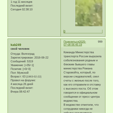
1 год 11 месяцев
Последний визит:
Сегодня 02:38:10
0
Поделиться
2025-
999
kab249
07-08 06:45:19
свой человек
Команда Министерства
Откуда:
Волгоград
транспорта России выразила
Зарегистрирован
: 2016-06-22
соболезнования родным и
Сообщений:
5319
близким бывшего главы
Уважение:
[+35/-1]
министерства Романа
Позитив:
[+0/-0]
Старовойта, который, по
Пол:
Мужской
Возраст:
63
версии следователей, свел
[1963-02-22]
Провел на форуме:
счеты с жизнью после того,
4 месяца 26 дней
как его отправили в отставку
Последний визит:
с высокого поста. Об этом
Вчера 08:42:47
говорится в официальном
сообщении от пресс-центра
ведомства.
В ведомстве отметили, что
сотрудники никогда не
забудут отзывчивость,