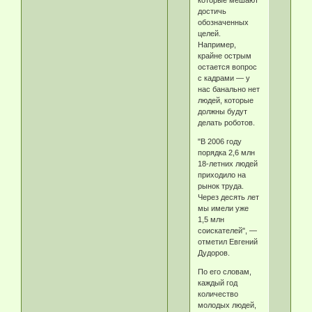
достичь
обозначенных
целей.
Например,
крайне острым
остается вопрос
с кадрами — у
нас банально нет
людей, которые
должны будут
делать роботов.
"В 2006 году
порядка 2,6 млн
18-летних людей
приходило на
рынок труда.
Через десять лет
мы имели уже
1,5 млн
соискателей", —
отметил Евгений
Дудоров.
По его словам,
каждый год
количество
молодых людей,