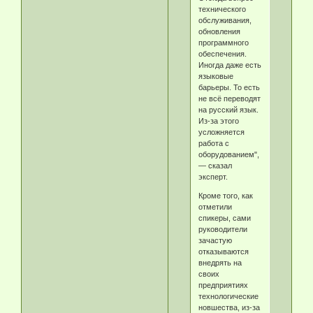
технического
обслуживания,
обновления
программного
обеспечения.
Иногда даже есть
языковые
барьеры. То есть
не всё переводят
на русский язык.
Из-за этого
усложняется
работа с
оборудованием",
— сказал
эксперт.
Кроме того, как
отметили
спикеры, сами
руководители
зачастую
отказываются
внедрять на
своих
предприятиях
технологические
новшества, из-за