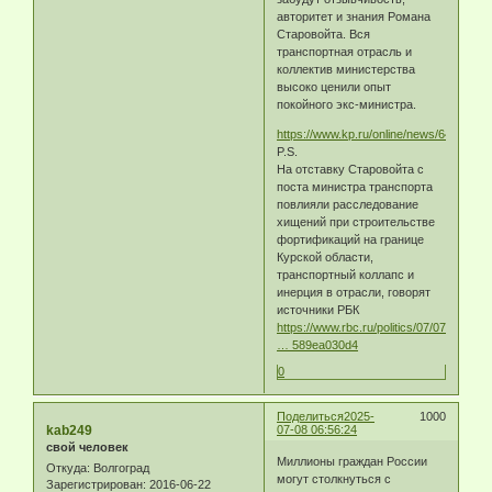
авторитет и знания Романа
Старовойта. Вся
транспортная отрасль и
коллектив министерства
высоко ценили опыт
покойного экс-министра.
https://www.kp.ru/online/news/6459830/
P.S.
На отставку Старовойта с
поста министра транспорта
повлияли расследование
хищений при строительстве
фортификаций на границе
Курской области,
транспортный коллапс и
инерция в отрасли, говорят
источники РБК
https://www.rbc.ru/politics/07/07/2025/
… 589ea030d4
0
Поделиться
2025-
1000
kab249
07-08 06:56:24
свой человек
Миллионы граждан России
Откуда:
Волгоград
могут столкнуться с
Зарегистрирован
: 2016-06-22