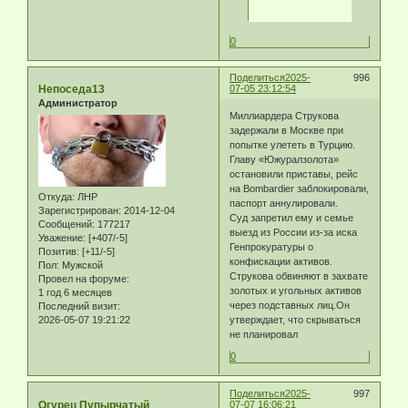
0
Поделиться
2025-
996
Непоседа13
07-05 23:12:54
Администратор
Миллиардера Струкова
задержали в Москве при
попытке улететь в Турцию.
Главу «Южуралзолота»
остановили приставы, рейс
на Bombardier заблокировали,
Откуда:
ЛНР
паспорт аннулировали.
Зарегистрирован
: 2014-12-04
Суд запретил ему и семье
Сообщений:
177217
выезд из России из-за иска
Уважение:
[+407/-5]
Генпрокуратуры о
Позитив:
[+11/-5]
конфискации активов.
Пол:
Мужской
Струкова обвиняют в захвате
Провел на форуме:
золотых и угольных активов
1 год 6 месяцев
через подставных лиц.Он
Последний визит:
2026-05-07 19:21:22
утверждает, что скрываться
не планировал
0
Поделиться
2025-
997
Огурец Пупырчатый
07-07 16:06:21