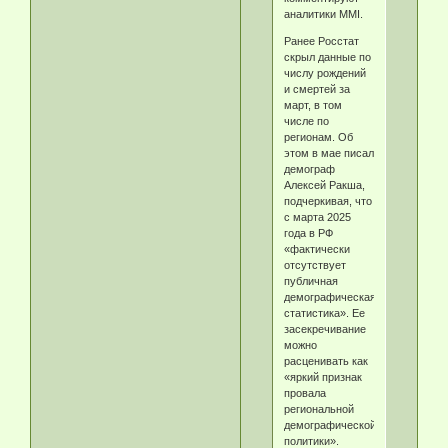
аналитики MMI.
Ранее Росстат
скрыл данные по
числу рождений
и смертей за
март, в том
числе по
регионам. Об
этом в мае писал
демограф
Алексей Ракша,
подчеркивая, что
с марта 2025
года в РФ
«фактически
отсутствует
публичная
демографическая
статистика». Ее
засекречивание
можно
расценивать как
«яркий признак
провала
региональной
демографической
политики».