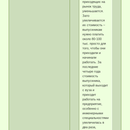
приходящих на
рынок труда,
уменьшается.
Зато
увеличивается
их стоимость –
выпускникам
нужно платить
около 80-100
тыс. просто для
того, чтобы они
приходили и
начинали
работать. За
последние
четыре года
стоимость
выпускника,
который выходит
с вуза и
приходит
работать на
предприятие,
особенно с
инженерными
специальностями,
увеличилась в
два раза,