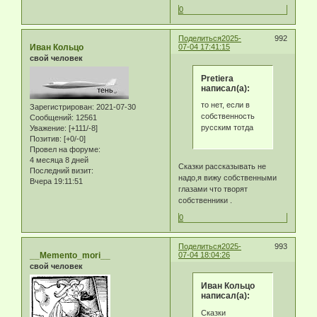
0
Поделиться
2025-
992
Иван Кольцо
07-04 17:41:15
свой человек
Pretiera
написал(а):
то нет, если в
Зарегистрирован
: 2021-07-30
собственность
Сообщений:
12561
русским тотда
Уважение:
[+111/-8]
Позитив:
[+0/-0]
Провел на форуме:
4 месяца 8 дней
Сказки рассказывать не
Последний визит:
надо,я вижу собственными
Вчера 19:11:51
глазами что творят
собственники .
0
Поделиться
2025-
993
__Memento_mori__
07-04 18:04:26
свой человек
Иван Кольцо
написал(а):
Сказки