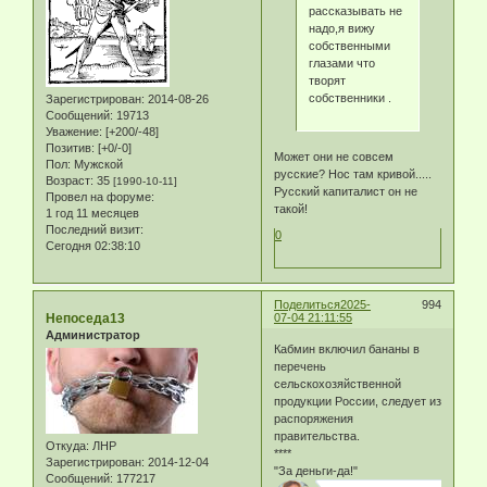
рассказывать не
надо,я вижу
собственными
глазами что
творят
собственники .
Зарегистрирован
: 2014-08-26
Сообщений:
19713
Уважение:
[+200/-48]
Позитив:
[+0/-0]
Может они не совсем
Пол:
Мужской
русские? Нос там кривой.....
Возраст:
35
[1990-10-11]
Русский капиталист он не
Провел на форуме:
такой!
1 год 11 месяцев
Последний визит:
0
Сегодня 02:38:10
Поделиться
2025-
994
Непоседа13
07-04 21:11:55
Администратор
Кабмин включил бананы в
перечень
сельскохозяйственной
продукции России, следует из
распоряжения
правительства.
Откуда:
ЛНР
****
Зарегистрирован
: 2014-12-04
"За деньги-да!"
Сообщений:
177217