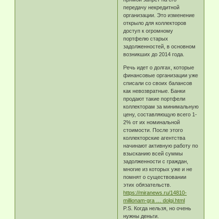
передачу некредитной
организации. Это изменение
открыло для коллекторов
доступ к огромному
портфелю старых
задолженностей, в основном
возникших до 2014 года.
Речь идет о долгах, которые
финансовые организации уже
списали со своих балансов
как невозвратные. Банки
продают такие портфели
коллекторам за минимальную
цену, составляющую всего 1-
2% от их номинальной
стоимости. После этого
коллекторские агентства
начинают активную работу по
взысканию всей суммы
задолженности с граждан,
многие из которых уже и не
помнят о существовании
этих обязательств.
https://miranews.ru/14810-
millionam-gra … dolgi.html
P.S. Когда нельзя, но очень
нужны деньги.