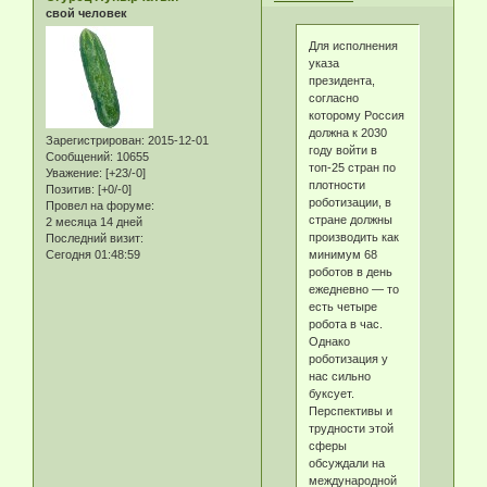
свой человек
Для исполнения
указа
президента,
согласно
которому Россия
должна к 2030
Зарегистрирован
: 2015-12-01
году войти в
Сообщений:
10655
топ-25 стран по
Уважение:
[+23/-0]
плотности
Позитив:
[+0/-0]
роботизации, в
Провел на форуме:
стране должны
2 месяца 14 дней
производить как
Последний визит:
минимум 68
Сегодня 01:48:59
роботов в день
ежедневно — то
есть четыре
робота в час.
Однако
роботизация у
нас сильно
буксует.
Перспективы и
трудности этой
сферы
обсуждали на
международной