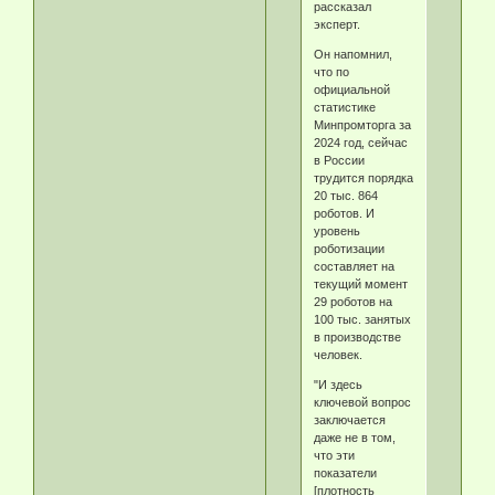
рассказал
эксперт.
Он напомнил,
что по
официальной
статистике
Минпромторга за
2024 год, сейчас
в России
трудится порядка
20 тыс. 864
роботов. И
уровень
роботизации
составляет на
текущий момент
29 роботов на
100 тыс. занятых
в производстве
человек.
"И здесь
ключевой вопрос
заключается
даже не в том,
что эти
показатели
[плотность