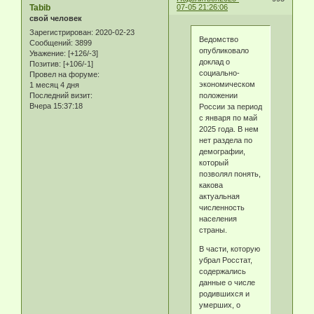
Tabib
07-05 21:26:06
свой человек
Зарегистрирован
: 2020-02-23
Ведомство
Сообщений:
3899
опубликовало
Уважение:
[+126/-3]
доклад о
Позитив:
[+106/-1]
социально-
Провел на форуме:
экономическом
1 месяц 4 дня
Последний визит:
положении
Вчера 15:37:18
России за период
с января по май
2025 года. В нем
нет раздела по
демографии,
который
позволял понять,
какова
актуальная
численность
населения
страны.
В части, которую
убрал Росстат,
содержались
данные о числе
родившихся и
умерших, о