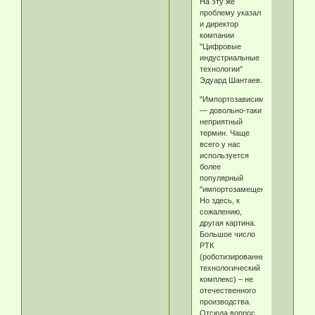
На эту же
проблему указал
и директор
компании
"Цифровые
индустриальные
технологии"
Эдуард Шантаев.
"Импортозависимость
— довольно-таки
неприятный
термин. Чаще
всего у нас
используется
более
популярный
"импортозамещение".
Но здесь, к
сожалению,
другая картина.
Большое число
РТК
(роботизированный
технологический
комплекс) – не
отечественного
производства.
Отсюда вопрос