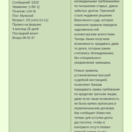
неожиданными требованиями
Сообщений:
5319
по погашению старых, давно
Уважение:
[+35/-1]
забытых долгов. Причиной
Позитив:
[+0/-0]
стало недавнее решение
Пол:
Мужской
Возраст:
63
Верховного суда, которое
[1963-02-22]
Провел на форуме:
изменило правила передачи
4 месяца 26 дней
задолженностей
Последний визит:
коллекторским агентствам.
Вчера 08:42:47
Теперь банки получили
возможность продавать даже
те долги, которые ранее
считались безнадежными,
без специального
уведомления заемщика.
Новые правила,
установленные высшей
судебной инстанцией,
позволяют банкам
передавать права требования
по кредитам третьим лицам,
даже если такая возможность
не была прямо прописана в
первоначальном договоре.
Как сообщают Известия,
теперь для уступки долга
достаточно, чтобы в
контракте отсутствовал
прямой запрет на его