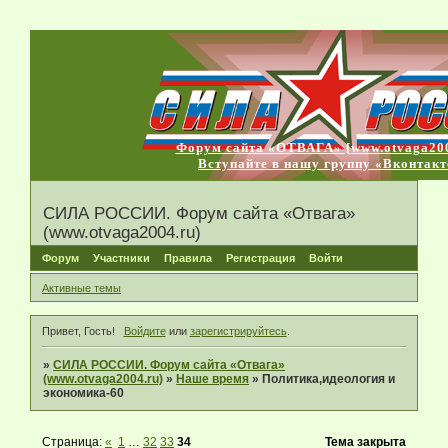
Форум сайта «ОТВАГА» [www.otvaga200
Вступайте в нашу группу «Вконтакт
СИЛА РОССИИ. Форум сайта «Отвага»
(www.otvaga2004.ru)
Форум
Участники
Правила
Регистрация
Войти
Активные темы
Привет, Гость!
Войдите
или
зарегистрируйтесь
.
»
СИЛА РОССИИ. Форум сайта «Отвага»
(www.otvaga2004.ru)
»
Наше время
»
Политика,идеология и
экономика-60
Страница:
«
1
…
32
33
34
Тема закрыта