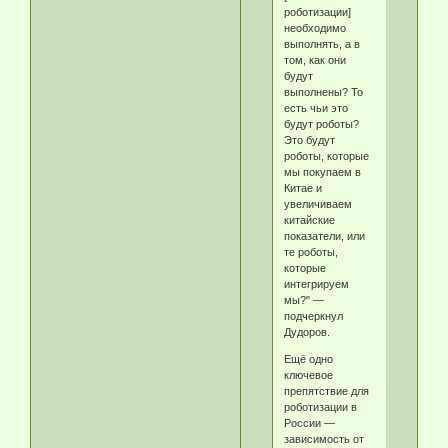
роботизации]
необходимо
выполнять, а в
том, как они
будут
выполнены? То
есть чьи это
будут роботы?
Это будут
роботы, которые
мы покупаем в
Китае и
увеличиваем
китайские
показатели, или
те роботы,
которые
интегрируем
мы?" —
подчеркнул
Дудоров.
Ещё одно
ключевое
препятствие для
роботизации в
России —
зависимость от