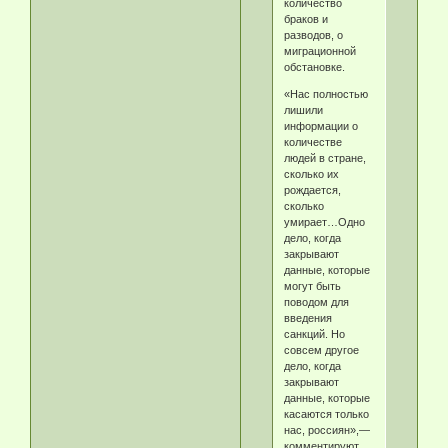
количество
браков и
разводов, о
миграционной
обстановке.
«Нас полностью
лишили
информации о
количестве
людей в стране,
сколько их
рождается,
сколько
умирает…Одно
дело, когда
закрывают
данные, которые
могут быть
поводом для
введения
санкций. Но
совсем другое
дело, когда
закрывают
данные, которые
касаются только
нас, россиян»,—
комментируют