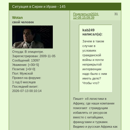
Ситуация в Сирии и Ираке - 145
Поделиться
2024-
31
Wotan
12-08 15:09:39
свой человек
kab249
написал(а):
Зачем в таком
случае в
условиях
Откуда:
В эпицентре.
гражданской
Зарегистрирован
: 2009-11-05
войны и почти
Сообщений:
13097
неприкрытой
Уважение:
[+30/-5]
интервенции
Позитив:
[+0/-0]
Пол:
Мужской
надо было с ним
Провел на форуме:
иметь дело?
1 год 0 месяцев
Чтобы что?
Последний визит:
2026-07-13 00:10:14
Пишет- хб логистики в
Африку, где наши компании
помогают страждущим
избавлять от ресурсов
вместе с китайцами,
французами и турками.
Видимо и русская Африка как