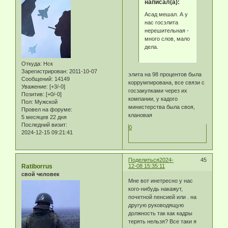
написал(а):
Асад мешал. А у
нас госэлита
нерешительная -
много слов, мало
дела.
Откуда:
Нск
Зарегистрирован
: 2011-10-07
элита на 98 процентов была
Сообщений:
14149
коррумпирована, все связи с
Уважение:
[+3/-0]
госзакупками через их
Позитив:
[+0/-0]
компании, у кадого
Пол:
Мужской
министерства была своя,
Провел на форуме:
клановая
5 месяцев 22 дня
Последний визит:
0
2024-12-15 09:21:41
Поделиться
2024-
45
Ratiborrus
12-08 15:35:11
свой человек
Мне вот инетресно у нас
кого-нибудь накажут,
почетной пенсией или . на
другую руководящую
должность так как кадры
терять нельзя? Все таки я