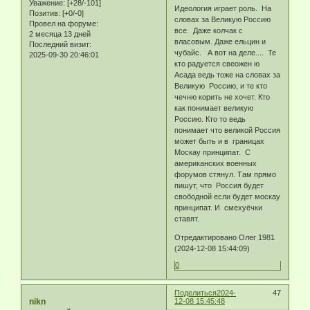
Уважение:
[+28/-101]
Идеология играет роль. На
Позитив:
[+0/-0]
словах за Великую Россию
Провел на форуме:
все. Даже колчак с
2 месяца 13 дней
власовым. Даже ельцин и
Последний визит:
чубайс. А вот на деле.... Те
2025-09-30 20:46:01
кто радуется свеожен ю
Асада ведь тоже на словах за
Великую Россию, и те кто
чечню корить не хочет. Кто
как понимает великую
Россию. Кто то ведь
понимает что великой Россия
может быть и в границах
Москау принципат. С
американских военных
форумов стянул. Там прямо
пишут, что Россия будет
свободной если будет москау
принципат. И смехуёчки
ставят.
Отредактировано Олег 1981
(2024-12-08 15:44:09)
0
Поделиться
2024-
47
nikn
12-08 15:45:48