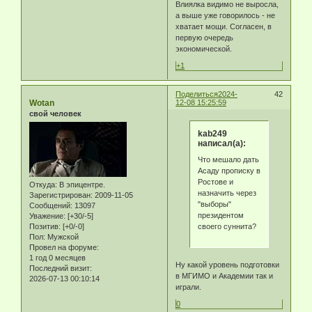
Влиялка видимо не выросла,
а выше уже говорилось - не
хватает мощи. Согласен, в
первую очередь
экономической.
+1
Поделиться
2024-
42
Wotan
12-08 15:25:59
свой человек
kab249
написал(а):
Что мешало дать
Асаду прописку в
Ростове и
Откуда:
В эпицентре.
назначить через
Зарегистрирован
: 2009-11-05
"выборы"
Сообщений:
13097
президентом
Уважение:
[+30/-5]
своего суннита?
Позитив:
[+0/-0]
Пол:
Мужской
Провел на форуме:
1 год 0 месяцев
Ну какой уровень подготовки
Последний визит:
в МГИМО и Академии так и
2026-07-13 00:10:14
играли.
0