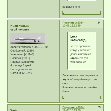
не исключено
0
Поделиться
2024-
34
Иван Кольцо
12-08 15:12:59
свой человек
Lexx
написал(а):
за это время но
Зарегистрирован
: 2021-07-30
когда у тебя нет
Сообщений:
12560
денег и почти ет
Уважение:
[+111/-8]
страны то это
Позитив:
[+0/-0]
Провел на форуме:
x10 сложнее
4 месяца 8 дней
Последний визит:
Сегодня 12:12:46
Большевики смогли решить
эту проблему,Ататюрк тоже
смог.
Конечно сложно, но ошибки
были.
0
Поделиться
2024-
35
Wotan
12-08 15:13:30