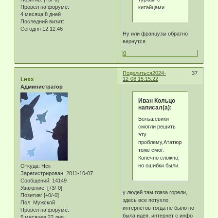
Провел на форуме:
китайцами.
4 месяца 8 дней
Последний визит:
Сегодня 12:12:46
Ну или французы обратно
вернутся.
0
Поделиться
2024-
37
Lexx
12-08 15:15:22
Администратор
Иван Кольцо
написал(а):
Большевики
смогли решить
эту
проблему,Ататюрк
тоже смог.
Конечно сложно,
но ошибки были.
Откуда:
Нск
Зарегистрирован
: 2011-10-07
Сообщений:
14149
Уважение:
[+3/-0]
у людей там глаза горели,
Позитив:
[+0/-0]
здесь все потухло,
Пол:
Мужской
интернетов тогда не было но
Провел на форуме:
была идея, интернет с инфо
5 месяцев 22 дня