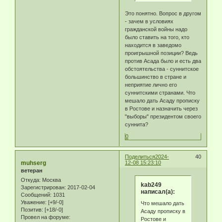
Это понятно. Вопрос в другом
- зачем в условиях
гражданской войны надо
было ставить на того, кто
находится в заведомо
проигрышной позиции? Ведь
против Асада было и есть два
обстоятельства - суннитское
большинство в стране и
неприятие лично его
суннитскими странами. Что
мешало дать Асаду прописку
в Ростове и назначить через
"выборы" президентом своего
суннита?
0
Поделиться
2024-
40
muhserg
12-08 15:23:10
ветеран
Откуда:
Москва
kab249
Зарегистрирован
: 2017-02-04
написал(а):
Сообщений:
1031
Уважение:
[+9/-0]
Что мешало дать
Позитив:
[+18/-0]
Асаду прописку в
Провел на форуме:
Ростове и