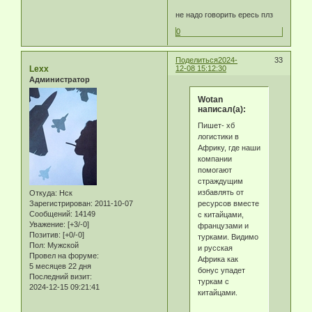
не надо говорить ересь плз
0
Поделиться
2024-
33
Lexx
12-08 15:12:30
Администратор
Wotan
написал(а):
Пишет- хб
логистики в
Африку, где наши
компании
помогают
страждущим
избавлять от
Откуда:
Нск
ресурсов вместе
Зарегистрирован
: 2011-10-07
Сообщений:
14149
с китайцами,
Уважение:
[+3/-0]
французами и
Позитив:
[+0/-0]
турками. Видимо
Пол:
Мужской
и русская
Провел на форуме:
Африка как
5 месяцев 22 дня
бонус упадет
Последний визит:
туркам с
2024-12-15 09:21:41
китайцами.