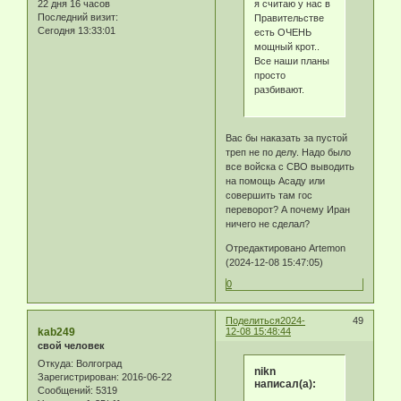
я считаю у нас в
22 дня 16 часов
Последний визит:
Правительстве
Сегодня 13:33:01
есть ОЧЕНЬ
мощный крот..
Все наши планы
просто
разбивают.
Вас бы наказать за пустой
треп не по делу. Надо было
все войска с СВО выводить
на помощь Асаду или
совершить там гос
переворот? А почему Иран
ничего не сделал?
Отредактировано Artemon
(2024-12-08 15:47:05)
0
Поделиться
2024-
49
kab249
12-08 15:48:44
свой человек
Откуда:
Волгоград
nikn
Зарегистрирован
: 2016-06-22
написал(а):
Сообщений:
5319