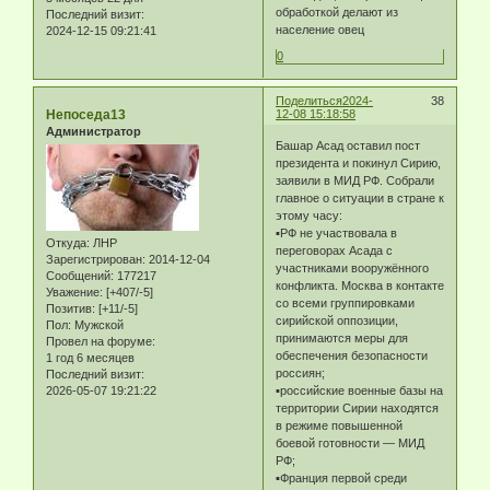
обработкой делают из
Последний визит:
население овец
2024-12-15 09:21:41
0
Поделиться
2024-
38
Непоседа13
12-08 15:18:58
Администратор
Башар Асад оставил пост
президента и покинул Сирию,
заявили в МИД РФ. Собрали
главное о ситуации в стране к
этому часу:
▪️РФ не участвовала в
Откуда:
ЛНР
переговорах Асада с
Зарегистрирован
: 2014-12-04
участниками вооружённого
Сообщений:
177217
конфликта. Москва в контакте
Уважение:
[+407/-5]
со всеми группировками
Позитив:
[+11/-5]
сирийской оппозиции,
Пол:
Мужской
принимаются меры для
Провел на форуме:
обеспечения безопасности
1 год 6 месяцев
россиян;
Последний визит:
2026-05-07 19:21:22
▪️российские военные базы на
территории Сирии находятся
в режиме повышенной
боевой готовности — МИД
РФ;
▪️Франция первой среди