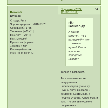
Поделиться
2024-
54
Konkista
12-08 16:01:03
ветеран
Откуда:
Рига
nikn
Зарегистрирован
: 2016-03-26
написал(а):
Сообщений:
1785
Уважение:
[+61/-11]
А вам не
Позитив:
[+79/-1]
кажется, что в
Пол:
Мужской
разведке РФ что-
Провел на форуме:
то менять
1 месяц 4 дня
нужно? Опять
Последний визит:
проспали
2026-03-11 01:41:59
бородатых.
Доколе?
Только в разведке!?
Россия очевидно не
выдерживает
цивилизационную гонку.
Нужны срочные меры и
решения. Системные, в
первую очередь. Сложность в
том, что они вынужденно
сопряжены с