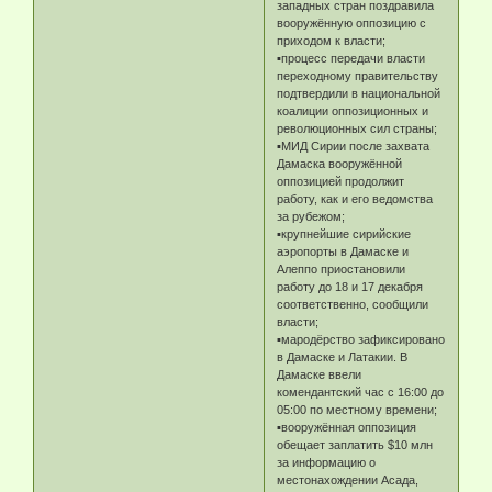
западных стран поздравила
вооружённую оппозицию с
приходом к власти;
▪️процесс передачи власти
переходному правительству
подтвердили в национальной
коалиции оппозиционных и
революционных сил страны;
▪️МИД Сирии после захвата
Дамаска вооружённой
оппозицией продолжит
работу, как и его ведомства
за рубежом;
▪️крупнейшие сирийские
аэропорты в Дамаске и
Алеппо приостановили
работу до 18 и 17 декабря
соответственно, сообщили
власти;
▪️мародёрство зафиксировано
в Дамаске и Латакии. В
Дамаске ввели
комендантский час с 16:00 до
05:00 по местному времени;
▪️вооружённая оппозиция
обещает заплатить $10 млн
за информацию о
местонахождении Асада,