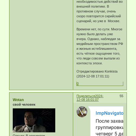
необходимостью действий во
внешней политике. В
противном случае, очень
скоро повторится сирийский
сценарий, но уже в Москве.
Времени нет, по сути. Многое
нужно было делать уже
вчера. Однако, наблюдая за
медийным пространством РФ
и жизнью истеблишмента,
есть чёткое ощущение того,
что люди совсем выпали из
контекста эпохи.
Отредактировано Konkista
(2024-12-08 17:01:11)
0
Поделиться
2024-
55
Wotan
12-08 16:01:07
свой человек
Откуда:
В эпицентре.