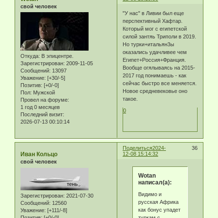
свой человек
"У нас" в Ливии был еще
перспективный Хафтар.
Который мог с египетской
силой зантяь Триполи в 2019.
Но турки+итальян3ы
оказались удачливее чем
Откуда:
В эпицентре.
Египет+Россия+Франция.
Зарегистрирован
: 2009-11-05
Вообще огялываясь на 2015-
Сообщений:
13097
2017 год понимаешь - как
Уважение:
[+30/-5]
сейчас быстро все меняется.
Позитив:
[+0/-0]
Новое средневековье оно
Пол:
Мужской
такое.
Провел на форуме:
1 год 0 месяцев
0
Последний визит:
2026-07-13 00:10:14
Поделиться
2024-
36
Иван Кольцо
12-08 15:14:32
свой человек
Wotan
написал(а):
Видимо и
Зарегистрирован
: 2021-07-30
русская Африка
Сообщений:
12560
как бонус упадет
Уважение:
[+111/-8]
туркам с
Позитив:
[+0/-0]