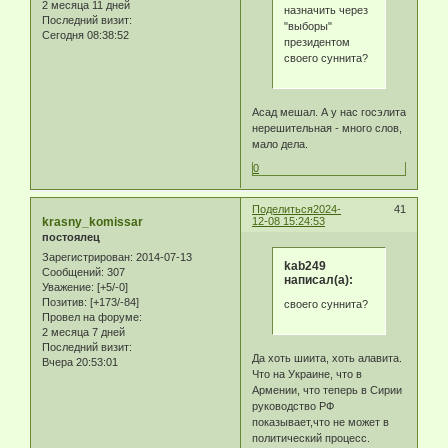
2 месяца 11 дней
назначить через
Последний визит:
"выборы"
Сегодня 08:38:52
президентом
своего суннита?
Асад мешал. А у нас госэлита
нерешительная - много слов,
мало дела.
0
Поделиться
2024-
41
krasny_komissar
12-08 15:24:53
постоялец
Зарегистрирован
: 2014-07-13
kab249
Сообщений:
307
написал(а):
Уважение:
[+5/-0]
Позитив:
[+173/-84]
своего суннита?
Провел на форуме:
2 месяца 7 дней
Последний визит:
Да хоть шиита, хоть алавита.
Вчера 20:53:01
Что на Украине, что в
Армении, что теперь в Сирии
руководство РФ
показывает,что не может в
политический процесс.