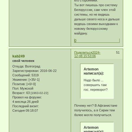
его сторонники.
Ты вот пишешь про систему
Белоруссии, сам член этой
системы, но не видишь
дальше своего носа и дальше
ведешь своими выходками к
новому белорусскому
майдану.
0
Поделиться
2024-
51
kab249
12-08 15:53:06
свой человек
Откуда:
Волгоград
Artemon
Зарегистрирован
: 2016-06-22
написал(а):
Сообщений:
5319
Уважение:
[+35/-1]
Надо было ...
Позитив:
[+0/-0]
совершить там
Пол:
Мужской
гос. переворот?
Возраст:
63
[1963-02-22]
Провел на форуме:
4 месяца 26 дней
Почему нет? В Афганистане
Последний визит:
получилось, а в Сирии тем
Сегодня 09:18:07
более могло получиться.
Artemon
написал(а):