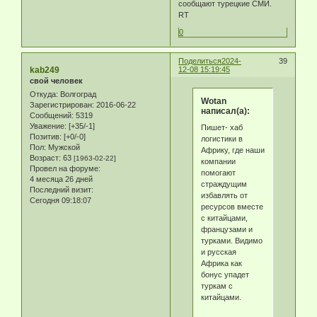
сообщают турецкие СМИ.
RT
0
Поделиться
2024-
39
kab249
12-08 15:19:45
свой человек
Откуда:
Волгоград
Wotan
Зарегистрирован
: 2016-06-22
написал(а):
Сообщений:
5319
Уважение:
[+35/-1]
Пишет- хаб
Позитив:
[+0/-0]
логистики в
Пол:
Мужской
Африку, где наши
Возраст:
63
[1963-02-22]
компании
Провел на форуме:
помогают
4 месяца 26 дней
страждущим
Последний визит:
избавлять от
Сегодня 09:18:07
ресурсов вместе
с китайцами,
французами и
турками. Видимо
и русская
Африка как
бонус упадет
туркам с
китайцами.