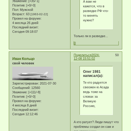
Уважение:
[+35/-1]
А вам не
Позитив:
[+0/-0]
кажется, что в
Пол:
Мужской
разведке РФ что-
Возраст:
63
[1963-02-22]
то менять
Провел на форуме:
нужно?
4 месяца 26 дней
Последний визит:
Сегодня 09:18:07
Только ли в разведке...
0
Поделиться
2024-
50
Иван Кольцо
12-08 15:51:02
свой человек
Олег 1981
написал(а):
Те кто радуется
Зарегистрирован
: 2021-07-30
свеожен ю Асада
Сообщений:
12560
ведь тоже на
Уважение:
[+111/-8]
словах за
Позитив:
[+0/-0]
Провел на форуме:
Великую
4 месяца 8 дней
Россию,
Последний визит:
Сегодня 12:12:46
А кто ратует? Люди пишут что
проблемы создал он сам и