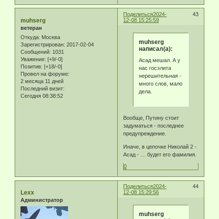
Поделиться
2024-
43
muhserg
12-08 15:25:59
ветеран
Откуда:
Москва
muhserg
Зарегистрирован
: 2017-02-04
написал(а):
Сообщений:
1031
Уважение:
[+9/-0]
Асад мешал. А у
Позитив:
[+18/-0]
нас госэлита
Провел на форуме:
нерешительная -
2 месяца 11 дней
много слов, мало
Последний визит:
дела.
Сегодня 08:38:52
Вообще, Путину стоит
задуматься - последнее
предупреждение.
Иначе, в цепочке Николай 2 -
Асад - … будет его фамилия.
0
Поделиться
2024-
44
Lexx
12-08 15:29:56
Администратор
muhserg