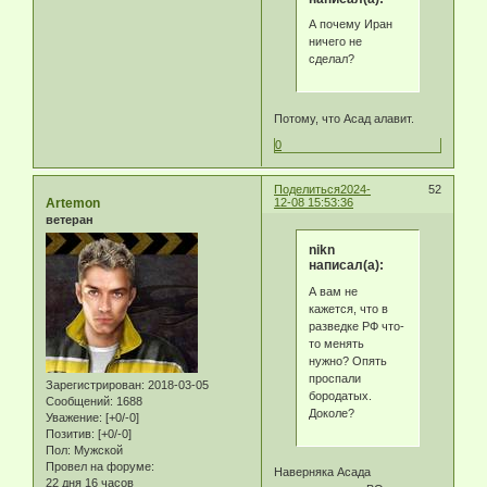
А почему Иран
ничего не
сделал?
Потому, что Асад алавит.
0
Поделиться
2024-
52
Artemon
12-08 15:53:36
ветеран
nikn
написал(а):
А вам не
кажется, что в
разведке РФ что-
то менять
нужно? Опять
проспали
Зарегистрирован
: 2018-03-05
бородатых.
Сообщений:
1688
Доколе?
Уважение:
[+0/-0]
Позитив:
[+0/-0]
Пол:
Мужской
Провел на форуме:
Наверняка Асада
22 дня 16 часов