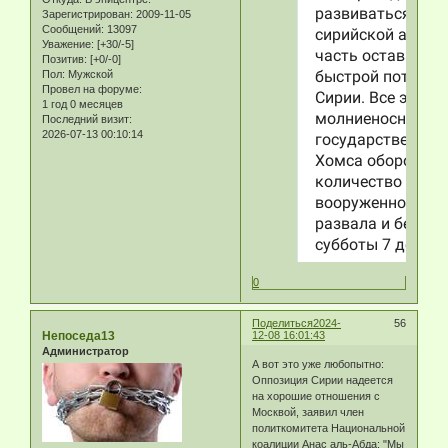
Зарегистрирован
: 2009-11-05
Сообщений:
13097
Уважение:
[+30/-5]
Позитив:
[+0/-0]
Пол:
Мужской
Провел на форуме:
1 год 0 месяцев
Последний визит:
2026-07-13 00:10:14
0
Поделиться
2024-
56
Непоседа13
12-08 16:01:43
Администратор
А вот это уже любопытно:
Оппозиция Сирии надеется
на хорошие отношения с
Москвой, заявил член
политкомитета Национальной
коалиции Анас аль-Абда: "Мы