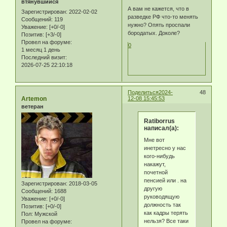
втянувшийся
А вам не кажется, что в
Зарегистрирован
: 2022-02-02
разведке РФ что-то менять
Сообщений:
119
нужно? Опять проспали
Уважение:
[+0/-0]
бородатых. Доколе?
Позитив:
[+3/-0]
Провел на форуме:
0
1 месяц 1 день
Последний визит:
2026-07-25 22:10:18
Поделиться
2024-
48
Artemon
12-08 15:45:53
ветеран
Ratiborrus
написал(а):
Мне вот
инетресно у нас
кого-нибудь
накажут,
почетной
пенсией или . на
Зарегистрирован
: 2018-03-05
другую
Сообщений:
1688
руководящую
Уважение:
[+0/-0]
должность так
Позитив:
[+0/-0]
как кадры терять
Пол:
Мужской
нельзя? Все таки
Провел на форуме: