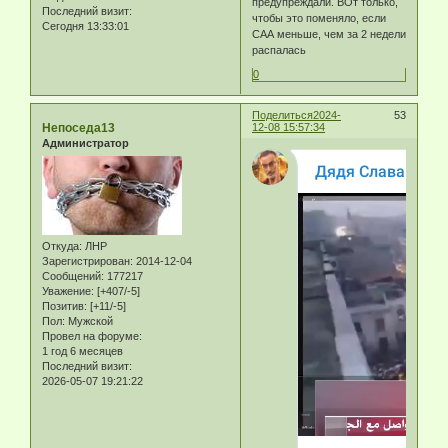
предупреждали. ВОт только,
Последний визит:
чтобы это поменяло, если
Сегодня 13:33:01
САА меньше, чем за 2 недели
распалась
0
Поделиться
2024-
53
Непоседа13
12-08 15:57:34
Администратор
Откуда:
ЛНР
Зарегистрирован
: 2014-12-04
Сообщений:
177217
Уважение:
[+407/-5]
Позитив:
[+11/-5]
Пол:
Мужской
Провел на форуме:
1 год 6 месяцев
Последний визит:
2026-05-07 19:21:22