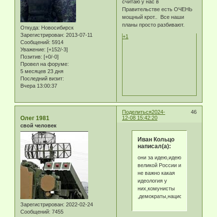
считаю у нас в
Правительстве есть ОЧЕНЬ
мощный крот.. Все наши
планы просто разбивают.
Откуда:
Новосибирск
Зарегистрирован
: 2013-07-11
+1
Сообщений:
5914
Уважение:
[+152/-3]
Позитив:
[+0/-0]
Провел на форуме:
5 месяцев 23 дня
Последний визит:
Вчера 13:00:37
Поделиться
2024-
46
Олег 1981
12-08 15:42:20
свой человек
Иван Кольцо
написал(а):
они за идею,идею
великой России и
не важно какая
идеология у
них,комунисты
,демократы,нацисты.
Зарегистрирован
: 2022-02-24
Сообщений:
7455