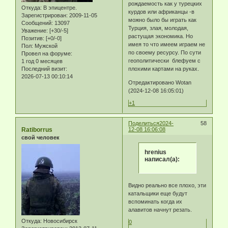
рождаемость как у турецких
Откуда:
В эпицентре.
курдов или африканцы -в
Зарегистрирован
: 2009-11-05
можно было бы играть как
Сообщений:
13097
Турция, злая, молодая,
Уважение:
[+30/-5]
растущая экономика. Но
Позитив:
[+0/-0]
имея то что имеем играем не
Пол:
Мужской
по своему ресурсу. По сути
Провел на форуме:
геополитически блефуем с
1 год 0 месяцев
плохими картами на руках.
Последний визит:
2026-07-13 00:10:14
Отредактировано Wotan
(2024-12-08 16:05:01)
+1
Поделиться
2024-
58
Ratiborrus
12-08 16:06:08
свой человек
hrenius
написал(а):
Видно реально все плохо, эти
катальщики еще будут
вспоминать когда их
алавитов начнут резать.
Откуда:
Новосибирск
0