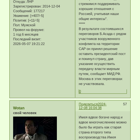
Откуда:
ЛНР
стремимся поддерживать
Зарегистрирован
: 2014-12-04
хорошие отношения с
Сообщений:
177217
Россией, учитывая наши
Уважение:
[+407/-5]
общие интересы".
Позитив:
[+11/-5]
*****
Пол:
Мужской
В результате состоявшихся
Провел на форуме:
переговоров Б.Асада с рядом
1 год 6 месяцев
участников вооруженного
Последний визит:
2026-05-07 19:21:22
конфликта на территории
САР он принял решение
оставить президентский пост
и покинул страну, дав
указание осуществить
передачу власти мирным
путем, сообщает МИД РФ.
Москва в этих переговорах
не участвовала.
0
Поделиться
2024-
57
Wotan
12-08 16:04:38
свой человек
Имея вдвое богаче народ и
вдвое многочисленнее можно
было бы играть как старая
страна второго типа
воспроизводства Имея