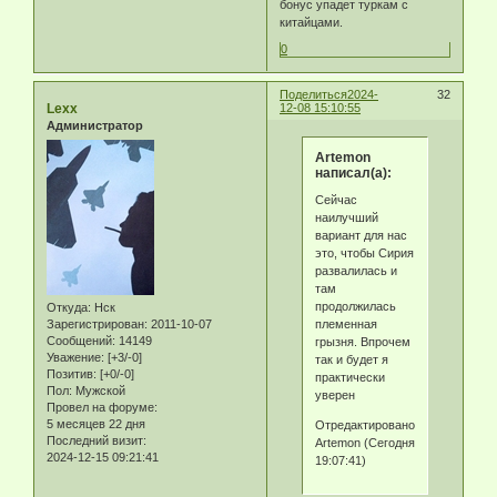
бонус упадет туркам с
китайцами.
0
Поделиться
2024-
32
Lexx
12-08 15:10:55
Администратор
Artemon
написал(а):
Сейчас
наилучший
вариант для нас
это, чтобы Сирия
развалилась и
там
продолжилась
Откуда:
Нск
племенная
Зарегистрирован
: 2011-10-07
Сообщений:
14149
грызня. Впрочем
Уважение:
[+3/-0]
так и будет я
Позитив:
[+0/-0]
практически
Пол:
Мужской
уверен
Провел на форуме:
5 месяцев 22 дня
Отредактировано
Последний визит:
Artemon (Сегодня
2024-12-15 09:21:41
19:07:41)