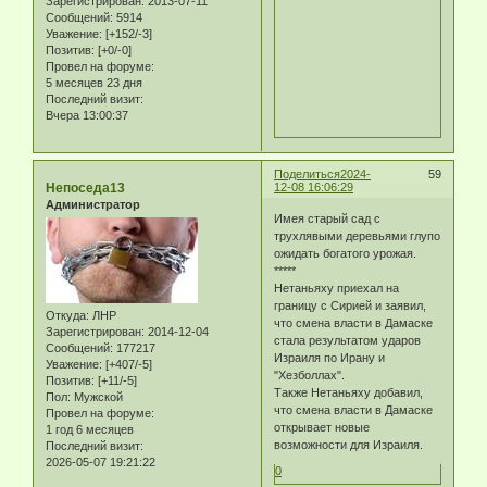
Зарегистрирован
: 2013-07-11
Сообщений:
5914
Уважение:
[+152/-3]
Позитив:
[+0/-0]
Провел на форуме:
5 месяцев 23 дня
Последний визит:
Вчера 13:00:37
Поделиться
2024-
59
Непоседа13
12-08 16:06:29
Администратор
Имея старый сад с
трухлявыми деревьями глупо
ожидать богатого урожая.
*****
Нетаньяху приехал на
границу с Сирией и заявил,
Откуда:
ЛНР
что смена власти в Дамаске
Зарегистрирован
: 2014-12-04
стала результатом ударов
Сообщений:
177217
Израиля по Ирану и
Уважение:
[+407/-5]
"Хезболлах".
Позитив:
[+11/-5]
Также Нетаньяху добавил,
Пол:
Мужской
что смена власти в Дамаске
Провел на форуме:
открывает новые
1 год 6 месяцев
возможности для Израиля.
Последний визит:
2026-05-07 19:21:22
0