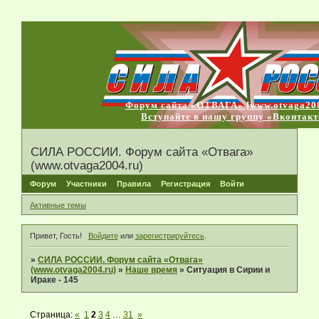
Форум сайта «ОТВАГА» [www.otvaga200
Вступайте в нашу группу «Вконтакт
СИЛА РОССИИ. Форум сайта «Отвага»
(www.otvaga2004.ru)
Форум
Участники
Правила
Регистрация
Войти
Активные темы
Привет, Гость!
Войдите
или
зарегистрируйтесь
.
»
СИЛА РОССИИ. Форум сайта «Отвага»
(www.otvaga2004.ru)
»
Наше время
»
Ситуация в Сирии и
Ираке - 145
Страница:
«
1
2
3
4
…
31
»