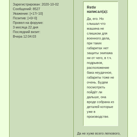
Зарегистрирован
: 2020-10-02
Retiv
Сообщений:
8527
написал(а):
Уважение:
[+17/-10]
Позитив:
[+0/-0]
Да, его. Но
Провел на форуме:
слышал что
3 месяца 22 дня
машина не
Последний визит:
слишком для
Вчера 12:04:03
военного дела,
при таких
габаритах нет
защиты экипажа
ни от чего, в т.ч.
подрывов,
расположение
бака неудачное,
габариты тоже не
очень. Будем
посмотреть
пойдёт ли
дальше, она
вроде собрана из
деталей которые
уже в
производстве.
Да не хуже всего легкового,