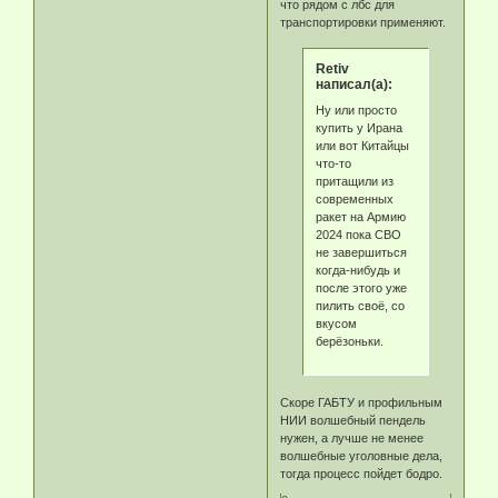
что рядом с лбс для
транспортировки применяют.
Retiv
написал(а):
Ну или просто
купить у Ирана
или вот Китайцы
что-то
притащили из
современных
ракет на Армию
2024 пока СВО
не завершиться
когда-нибудь и
после этого уже
пилить своё, со
вкусом
берёзоньки.
Скоре ГАБТУ и профильным
НИИ волшебный пендель
нужен, а лучше не менее
волшебные уголовные дела,
тогда процесс пойдет бодро.