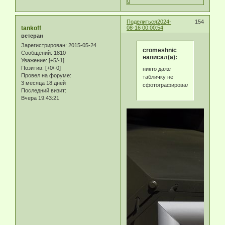
0
Поделиться
2024-
154
tankoff
08-16 00:00:54
ветеран
Зарегистрирован
: 2015-05-24
cromeshnic
Сообщений:
1810
написал(а):
Уважение:
[+5/-1]
Позитив:
[+0/-0]
никто даже
Провел на форуме:
табличку не
3 месяца 18 дней
сфотографировал
Последний визит:
Вчера 19:43:21