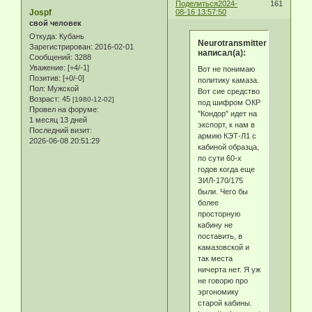
Поделиться
2024-
161
Jospf
08-16 13:57:50
свой человек
Откуда:
Кубань
Neurotransmitter
Зарегистрирован
: 2016-02-01
написал(а):
Сообщений:
3288
Уважение:
[+4/-1]
Вот не понимаю
Позитив:
[+0/-0]
политику камаза.
Пол:
Мужской
Вот сие средство
Возраст:
45
[1980-12-02]
под шифром ОКР
Провел на форуме:
"Кондор" идет на
1 месяц 13 дней
экспорт, к нам в
Последний визит:
армию КЭТ-Л1 с
2026-06-08 20:51:29
кабиной образца,
по сути 60-х
годов когда еще
ЗИЛ-170/175
были. Чего бы
более
просторную
кабину не
поставить, в
камазовской и
так места
ничерта нет. Я уж
не говорю про
эргономику
старой кабины.