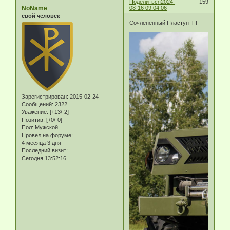
Поделиться
2024-
159
NoName
08-16 09:04:06
свой человек
Cочлененный Пластун-ТТ
Зарегистрирован
: 2015-02-24
Сообщений:
2322
Уважение:
[+13/-2]
Позитив:
[+0/-0]
Пол:
Мужской
Провел на форуме:
4 месяца 3 дня
Последний визит:
Сегодня 13:52:16