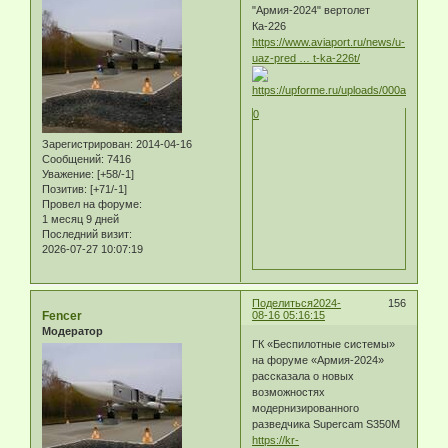
"Армия-2024" вертолет
Ка-226
https://www.aviaport.ru/news/u-
uaz-pred … t-ka-226t/
0
Зарегистрирован
: 2014-04-16
Сообщений:
7416
Уважение:
[+58/-1]
Позитив:
[+71/-1]
Провел на форуме:
1 месяц 9 дней
Последний визит:
2026-07-27 10:07:19
Поделиться
2024-
156
Fencer
08-16 05:16:15
Модератор
ГК «Беспилотные системы»
на форуме «Армия-2024»
рассказала о новых
возможностях
модернизированного
разведчика Supercam S350M
https://kr-