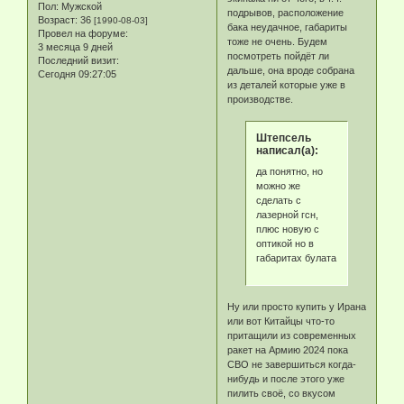
Пол:
Мужской
подрывов, расположение
Возраст:
36
[1990-08-03]
бака неудачное, габариты
Провел на форуме:
тоже не очень. Будем
3 месяца 9 дней
посмотреть пойдёт ли
Последний визит:
дальше, она вроде собрана
Сегодня 09:27:05
из деталей которые уже в
производстве.
Штепсель
написал(а):
да понятно, но
можно же
сделать с
лазерной гсн,
плюс новую с
оптикой но в
габаритах булата
Ну или просто купить у Ирана
или вот Китайцы что-то
притащили из современных
ракет на Армию 2024 пока
СВО не завершиться когда-
нибудь и после этого уже
пилить своё, со вкусом