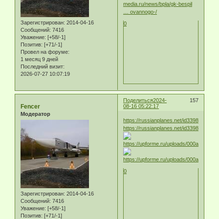
media.ru/news/bpla/gk-bespil
… ovannogo-/
Зарегистрирован
: 2014-04-16
0
Сообщений:
7416
Уважение:
[+58/-1]
Позитив:
[+71/-1]
Провел на форуме:
1 месяц 9 дней
Последний визит:
2026-07-27 10:07:19
Поделиться
2024-
157
Fencer
08-16 05:22:17
Модератор
https://russianplanes.net/id339817
https://russianplanes.net/id339818
0
Зарегистрирован
: 2014-04-16
Сообщений:
7416
Уважение:
[+58/-1]
Позитив:
[+71/-1]