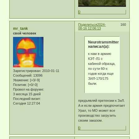
0
Поделиться
2024-
160
mr_tank
08-16 12:06:13
свой человек
Neurotransmitter
написал(а):
к нам в армию
КЭТ-Л1 с
кабиной образца,
по сути 60-х
Зарегистрирован
: 2010-01-11
годов когда еще
Сообщений:
13096
ЗИЛ-170/175
Уважение:
[+3/-9]
были.
Позитив:
[+0/-0]
Провел на форуме:
3 месяца 15 дней
Последний визит:
предъявляй претензии к ЗиЛ.
Сегодня 12:27:04
А и если армия предпочитает
Урал, то МО может все
производство загрузить
своим заказом.
0