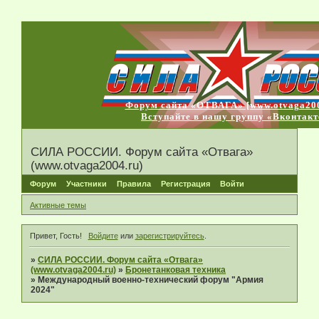
Форум сайта «ОТВАГА» [www.otvaga200
Вступайте в нашу группу «Вконтакт
СИЛА РОССИИ. Форум сайта «Отвага»
(www.otvaga2004.ru)
Форум
Участники
Правила
Регистрация
Войти
Активные темы
Привет, Гость!
Войдите
или
зарегистрируйтесь
.
»
СИЛА РОССИИ. Форум сайта «Отвага»
(www.otvaga2004.ru)
»
Бронетанковая техника
»
Международный военно-технический форум "Армия
2024"