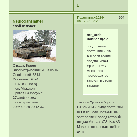
0
Поделиться
2024-
164
Neurotransmitter
08-17 23:12:25
свой человек
mr_tank
написал(а):
предъявляй
претензии к ЗиЛ.
А и если армия
предпочитает
Откуда:
Казань
Урал, то МО
Зарегистрирован
: 2013-05-07
может все
Сообщений:
3618
производство
Уважение:
[+0/-4]
загрузить своим
Позитив:
[+0/-0]
заказом.
Пол:
Мужской
Провел на форуме:
27 дней 4 часа
Так оно Уралы и берет с
Последний визит:
2026-07-29 20:13:33
БАЗами. И к ЗИЛу претензий
нет и не надо наезжать на
этот великий завод который
создал Уралаз, УАЗ, КамАЗ.
Можешь поцеловать себя в
дупу