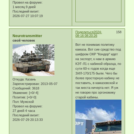
Провел на форуме:
1 месяц 9 дней
Последний визит:
2026-07-27 10:07:19
Поделиться
2024-
158
Neurotransmitter
08-16 08:20:26
свой человек
Вот не понимаю политику
камаза. Вот сие средство под
шифром ОКР "Кондор" идет
на экспорт, к нам в армию
КЭТ-Л1 с кабиной образца, по
сути 60-х годов когда еще
ЗИЛ-170/175 были. Чего бы
более просторную кабину не
Откуда:
Казань
поставить, в камазовской и
Зарегистрирован
: 2013-05-07
так места ничерта нет. Я уж
Сообщений:
3618
не говорю про эргономику
Уважение:
[+0/-4]
Позитив:
[+0/-0]
старой кабины.
Пол:
Мужской
Провел на форуме:
27 дней 4 часа
Последний визит:
2026-07-29 20:13:33