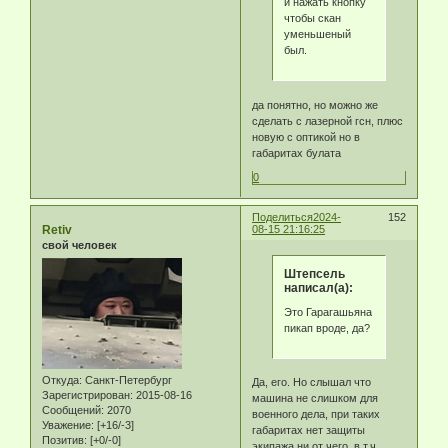
и нажать кнопку
чтобы скан
уменьшеный
был.
да понятно, но можно же
сделать с лазерной гсн, плюс
новую с оптикой но в
габаритах булата
0
Поделиться
2024-
152
Retiv
08-15 21:16:25
свой человек
Штепсель
написал(а):
Это Гарагашьяна
пикап вроде, да?
Откуда:
Санкт-Петербург
Да, его. Но слышал что
Зарегистрирован
: 2015-08-16
машина не слишком для
Сообщений:
2070
военного дела, при таких
Уважение:
[+16/-3]
габаритах нет защиты
Позитив:
[+0/-0]
экипажа ни от чего, в т.ч.