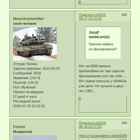
0
Поделиться
2024-
165
Neurotransmitter
08-17 23:14:16
свой человек
Jospf
написал(а):
Причем кабина
не бронирована!!!
Откуда:
Казань
Нет на 6560 именно
Зарегистрирован
: 2013-05-07
бронекабина но там скрытое
Сообщений:
3618
бронирование оно так себе.....
Уважение:
[+0/-4]
Вот новые капсулы у КАМАЗа
Позитив:
[+0/-0]
уже дело. Не прошло и двух
Пол:
Мужской
лет СВО....
Провел на форуме:
27 дней 4 часа
0
Последний визит:
2026-07-29 20:13:33
Поделиться
2024-
166
Fencer
08-18 03:17:03
Модератор
https://russianplanes.net/id339904