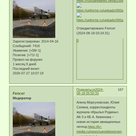
https://russianplanes.net/id339909
Отредактировано Fencer
(2024-08-18 03:24:31)
0
Зарегистрирован
: 2014-04-16
Сообщений:
7416
Уважение:
[+58/-1]
Позитив:
[+71/-1]
Провел на форуме:
1 месяц 9 дней
Последний визит:
2026-07-27 10:07:19
Поделиться
2024-
167
Fencer
08-18 05:50:33
Модератор
Алена Моргуновская, Юлия
Силина, корреспонденты
журнала «Крылья Родины».
АК-3 и КБ А. Кеменова –
новая история авиационных
легенд
https://kr-
media.ru/news/samoletostroen