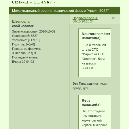
Страница:
«
1
…
4
5
6
7
»
Международный военно-технический форум "Армия 2024"
Поделиться
2024-
151
Штепсель
08-15 20:16:24
свой человек
Зарегистрирован
: 2020-10-02
Neurotransmitter
Сообщений:
8527
написал(а):
Уважение:
[+17/-10]
Позитив:
[+0/-0]
Еще интересная
Провел на форуме:
штука СТС
3 месяца 22 дня
"Фарис" от НПК
Последний визит:
"Энергия". Баги
Вчера 12:04:03
на шасси
66/3308.
Это Гарагашьяна пикап
вроде, да?
Retiv
написал(а):
Не, это труднее
чем вставить
корнетовский
чертёж в ксерокс