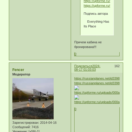
https://upforme.ru/uploads/000a/e
https://upforme.ru/uploads/000a/
Подпись автора
Everything Has
Its Place
Причем кабина не
бронирована!!!
0
Поделиться
2024-
162
Fencer
08-17 01:03:03
Модератор
https://russianplanes.net/id339870
https://russianplanes.net/id339871
0
Зарегистрирован
: 2014-04-16
Сообщений:
7416
Уважение:
[+58/-1]