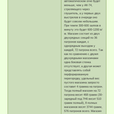
автоматическом огне будет
меньше, чем у АК-74,
стреляющего через
глушитель, а у первых двух
выстрелов в очереди оно
будет совсем небольшим.
При темпе 300-600 залпов в
минуту это будет 600-1200 в/
м. Магазин состоит из двух
двухрядных секций по 36
патронов каждая, с
однорядным выходом у
каждой, 72 патрона всего. Так
как по сравнению с двумя
двухрядными магазинами
одна боковая стенка
отсутствует, а другая может
представлять собой
перфорированную
перегородку, удельный вес
пустого магазина запросто
составит 4 грамма на патрон.
Тогда полный магазин на 72
патрона весит 468 грамм (30-
зарядный под 7Н6 весит 510
грамм полный), 8 полных
магазинов весят 3744 грамм,
576 патронов всего. Магазин