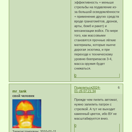
эффективность + меньше
стрельбы на подавление из-
за большой осведомлённости
+ применение других средств
вроде гранатомётов, дронов,
арты, бомб и ракет) и
механизации войск. По мере
того, как массовыми
становятся прочные лёгкие
материалы, которые нынче
дорогая экзотика, и при
переходе к техническому
уровню боеприпасов 3-4,
масса оружия будет
снижаться.
0
Поделиться
2024-
6
mr_tank
01-26 07:21:34
свой человек
Прежде чем пилить автомат,
нужно запилить патрон с
стрелкой. А тут не выходит
каменный цветок, ибо ВУ не
масштабируется вниз.
0
Зарегистрирован
: 2010-01-11