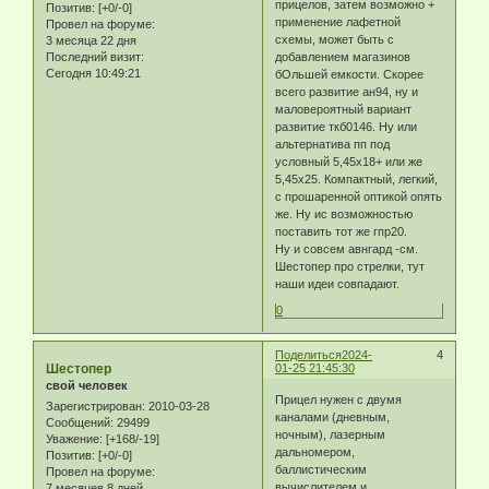
прицелов, затем возможно +
Позитив:
[+0/-0]
применение лафетной
Провел на форуме:
схемы, может быть с
3 месяца 22 дня
Последний визит:
добавлением магазинов
Сегодня 10:49:21
бОльшей емкости. Скорее
всего развитие ан94, ну и
маловероятный вариант
развитие ткб0146. Ну или
альтернатива пп под
условный 5,45х18+ или же
5,45х25. Компактный, легкий,
с прошаренной оптикой опять
же. Ну ис возможностью
поставить тот же гпр20.
Ну и совсем авнгард -см.
Шестопер про стрелки, тут
наши идеи совпадают.
0
Поделиться
2024-
4
Шестопер
01-25 21:45:30
свой человек
Прицел нужен с двумя
Зарегистрирован
: 2010-03-28
каналами (дневным,
Сообщений:
29499
ночным), лазерным
Уважение:
[+168/-19]
дальномером,
Позитив:
[+0/-0]
баллистическим
Провел на форуме:
вычислителем и
7 месяцев 8 дней