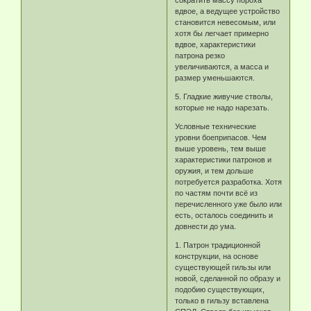
вдвое, а ведущее устройство
становится невесомым, или
хотя бы легчает примерно
вдвое, характеристики
патрона резко
увеличиваются, а масса и
размер уменьшаются.
5. Гладкие живучие стволы,
которые не надо нарезать.
Условные технические
уровни боеприпасов. Чем
выше уровень, тем выше
характеристики патронов и
оружия, и тем дольше
потребуется разработка. Хотя
по частям почти всё из
перечисленного уже было или
есть, осталось соединить и
довнести до ума.
1. Патрон традиционной
конструкции, на основе
существующей гильзы или
новой, сделанной по образу и
подобию существующих,
только в гильзу вставлена