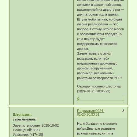
лентами в заплечный ранец,
разделенный на два отсека —
для патронов и для гранат.
Штука любопытная, но будет
ли она реализована — это
вопрос. Потому, что ее масса
с боекомплектом порядка 25
кг, а пехоту будет
поддерживать множество
дронов.
Зачем потеть с этим
рюкзаком, если тебя
поддерживает дроновод с
дроном, вооруженным,
например, несколькими
ракетами размерности РПГ?
Отредактировано Шестопер
(2024-01-25 20:05:29)
0
Поделиться
2024-
3
Штепсель
01-25 20:33:51
свой человек
Ну, я больше по классике
Зарегистрирован
: 2020-10-02
пойду.Вначале развитие
Сообщений:
8531
всякой навеснухи типа
Уважение:
[+17/-10]