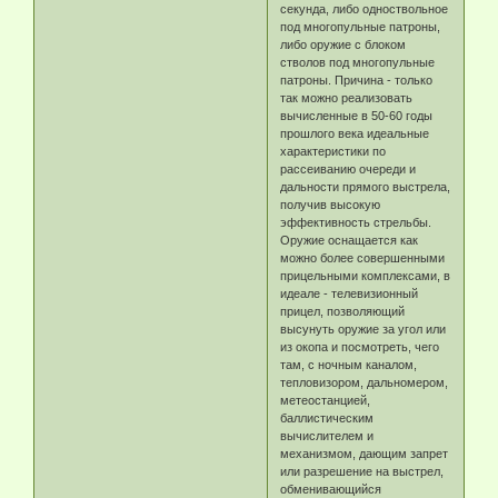
секунда, либо одноствольное
под многопульные патроны,
либо оружие с блоком
стволов под многопульные
патроны. Причина - только
так можно реализовать
вычисленные в 50-60 годы
прошлого века идеальные
характеристики по
рассеиванию очереди и
дальности прямого выстрела,
получив высокую
эффективность стрельбы.
Оружие оснащается как
можно более совершенными
прицельными комплексами, в
идеале - телевизионный
прицел, позволяющий
высунуть оружие за угол или
из окопа и посмотреть, чего
там, с ночным каналом,
тепловизором, дальномером,
метеостанцией,
баллистическим
вычислителем и
механизмом, дающим запрет
или разрешение на выстрел,
обменивающийся