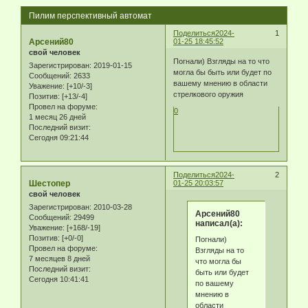
Пилим перспективный автомат
Поделиться
2024-
1
Арсений80
01-25 18:45:52
свой человек
Погнали) Взгляды на то что
Зарегистрирован
: 2019-01-15
могла бы быть или будет по
Сообщений:
2633
вашему мнению в области
Уважение:
[+10/-3]
стрелкового оружия
Позитив:
[+13/-4]
Провел на форуме:
0
1 месяц 26 дней
Последний визит:
Сегодня 09:21:44
Поделиться
2024-
2
Шестопер
01-25 20:03:57
свой человек
Зарегистрирован
: 2010-03-28
Арсений80
Сообщений:
29499
написал(а):
Уважение:
[+168/-19]
Позитив:
[+0/-0]
Погнали)
Провел на форуме:
Взгляды на то
7 месяцев 8 дней
что могла бы
Последний визит:
быть или будет
Сегодня 10:41:41
по вашему
мнению в
области