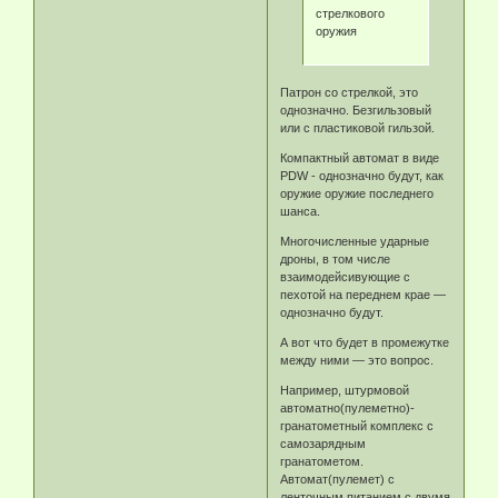
стрелкового
оружия
Патрон со стрелкой, это
однозначно. Безгильзовый
или с пластиковой гильзой.
Компактный автомат в виде
PDW - однозначно будут, как
оружие оружие последнего
шанса.
Многочисленные ударные
дроны, в том числе
взаимодейсивующие с
пехотой на переднем крае —
однозначно будут.
А вот что будет в промежутке
между ними — это вопрос.
Например, штурмовой
автоматно(пулеметно)-
гранатометный комплекс с
самозарядным
гранатометом.
Автомат(пулемет) с
ленточным питанием с двумя