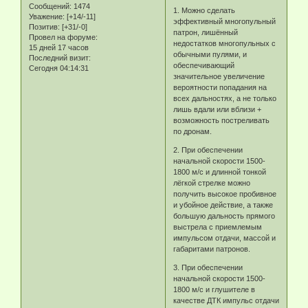
Сообщений:
1474
1. Можно сделать
Уважение:
[+14/-11]
эффективный многопульный
Позитив:
[+31/-0]
патрон, лишённый
Провел на форуме:
недостатков многопульных с
15 дней 17 часов
обычными пулями, и
Последний визит:
обеспечивающий
Сегодня 04:14:31
значительное увеличение
вероятности попадания на
всех дальностях, а не только
лишь вдали или вблизи +
возможность постреливать
по дронам.
2. При обеспечении
начальной скорости 1500-
1800 м/с и длинной тонкой
лёгкой стрелке можно
получить высокое пробивное
и убойное действие, а также
большую дальность прямого
выстрела с приемлемым
импульсом отдачи, массой и
габаритами патронов.
3. При обеспечении
начальной скорости 1500-
1800 м/с и глушителе в
качестве ДТК импульс отдачи