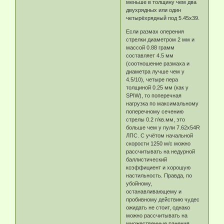
меньше в толщину чем два
двухрядных или один
четырёхрядный под 5.45х39.
Если размах оперения
стрелки диаметром 2 мм и
массой 0.88 грамм
составляет 4.5 мм
(соотношение размаха и
диаметра лучше чем у
4.5/10), четыре пера
толщиной 0.25 мм (как у
SPIW), то поперечная
нагрузка по максимальному
поперечному сечению
стрелы 0.2 г/кв.мм, это
больше чем у пули 7.62х54R
ЛПС. С учётом начальной
скорости 1250 м/с можно
рассчитывать на недурной
баллистический
коэффициент и хорошую
настильность. Правда, по
убойному,
останавливающему и
пробивному действию чудес
ожидать не стоит, однако
можно рассчитывать на
множественные ранения