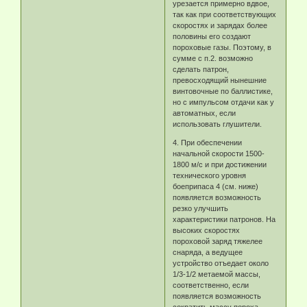
урезается примерно вдвое,
так как при соответствующих
скоростях и зарядах более
половины его создают
пороховые газы. Поэтому, в
сумме с п.2. возможно
сделать патрон,
превосходящий нынешние
винтовочные по баллистике,
но с импульсом отдачи как у
автоматных, если
использовать глушители.
4. При обеспечении
начальной скорости 1500-
1800 м/с и при достижении
технического уровня
боеприпаса 4 (см. ниже)
появляется возможность
резко улучшить
характеристики патронов. На
высоких скоростях
пороховой заряд тяжелее
снаряда, а ведущее
устройство отъедает около
1/3-1/2 метаемой массы,
соответственно, если
появляется возможность
сократить массу пороха