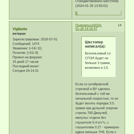
Отредактировано Шестопер
(2024-01-26 13:50:01)
0
Поделиться
2024-
14
Vigilante
01-26 14:16:47
ветеран
Зарегистрирован
: 2018-07-01
Шестопер
Сообщений:
1474
написал(а):
Уважение:
[+14/-11]
Позитив:
[+31/-0]
Безгильзовый со
Провел на форуме:
СПЭЛ будет не
15 дней 17 часов
больше 3 грамм,
Последний визит:
возможно и 2,5.
Сегодня 04:14:31
Если со штейровской
стрелкой и ВУ сделать
безгильзовый с той же
начальной скоростью, то он
будет весить порядка 3.5
грамм при дульной энергии
стрелы 700 Джоулей,
импульс отдачи без
глушителя 0.4 кгс*с, с
глушителем 0.27 - примерно
вдвое меньше 7Н6. Если с