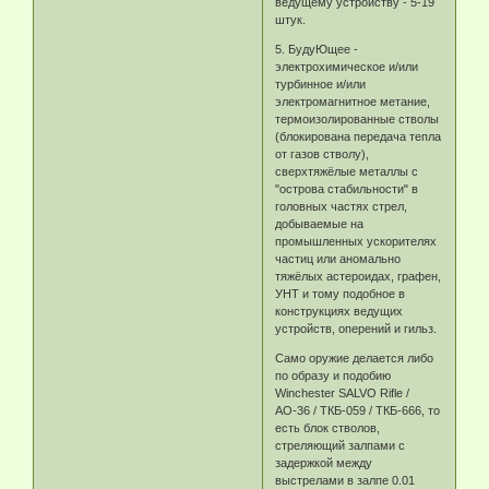
ведущему устройству - 5-19
штук.
5. БудуЮщее -
электрохимическое и/или
турбинное и/или
электромагнитное метание,
термоизолированные стволы
(блокирована передача тепла
от газов стволу),
сверхтяжёлые металлы с
"острова стабильности" в
головных частях стрел,
добываемые на
промышленных ускорителях
частиц или аномально
тяжёлых астероидах, графен,
УНТ и тому подобное в
конструкциях ведущих
устройств, оперений и гильз.
Само оружие делается либо
по образу и подобию
Winchester SALVO Rifle /
АО-36 / ТКБ-059 / ТКБ-666, то
есть блок стволов,
стреляющий залпами с
задержкой между
выстрелами в залпе 0.01