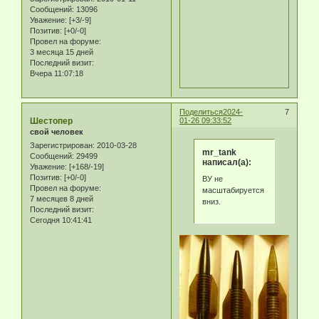
Сообщений:
13096
Уважение:
[+3/-9]
Позитив:
[+0/-0]
Провел на форуме:
3 месяца 15 дней
Последний визит:
Вчера 11:07:18
Поделиться
2024-
7
Шестопер
01-26 09:33:52
свой человек
Зарегистрирован
: 2010-03-28
mr_tank
Сообщений:
29499
написал(а):
Уважение:
[+168/-19]
Позитив:
[+0/-0]
ВУ не
Провел на форуме:
масштабируется
7 месяцев 8 дней
вниз.
Последний визит:
Сегодня 10:41:41