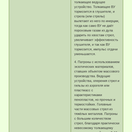
толкающее ведущее
устройство. Толкающее ВУ
тормозится в глушителе, и
стрела (или стрелы)
вылетают из него по инерции,
тогда как само ВУ не даёт
пороховым газам из дула
ударить по хвостам стрел,
увеличивает эффективность
глушителя, и так как ВУ
тормозится, импульс отдачи
уменьшается.
4. Патроны с использованием
экзотических материалов,
ставших объектом массового
производства. Ведущие
устройства, оперения стрел и
гильзы из аэрогеля или
пластмасс с
характеристиками
пенопластов, но прочных и
термостойких. Головные
части массовых стрел из
тяжёлых металлов. Патроны
с большим количеством
стрел, благодаря практически
невесомому толкающему