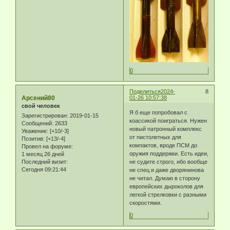
0
Поделиться
2024-
8
Арсений80
01-26 10:57:38
свой человек
Я б еще попробовал с
Зарегистрирован
: 2019-01-15
коассикой поиграться. Нужен
Сообщений:
2633
новый патронный комплекс
Уважение:
[+10/-3]
от пистолетных для
Позитив:
[+13/-4]
компактов, вроде ПСМ до
Провел на форуме:
оружия поддержки. Есть идеи,
1 месяц 26 дней
Последний визит:
не судите строго, ибо вообще
Сегодня 09:21:44
не спец и даже дворянинова
не читал. Думаю в сторону
европейских дыроколов для
легкой стрелковки с разными
скоростями.
0