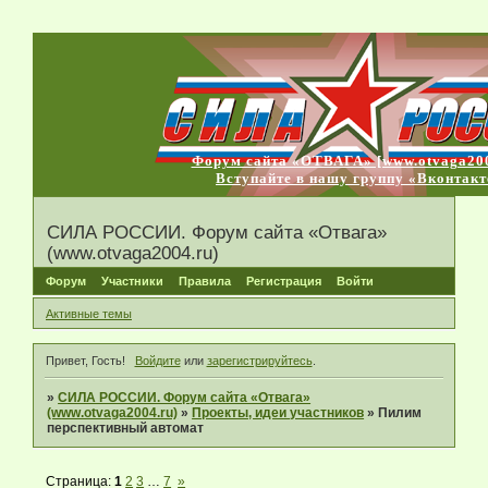
Форум сайта «ОТВАГА» [www.otvaga200
Вступайте в нашу группу «Вконтакт
СИЛА РОССИИ. Форум сайта «Отвага»
(www.otvaga2004.ru)
Форум
Участники
Правила
Регистрация
Войти
Активные темы
Привет, Гость!
Войдите
или
зарегистрируйтесь
.
»
СИЛА РОССИИ. Форум сайта «Отвага»
(www.otvaga2004.ru)
»
Проекты, идеи участников
»
Пилим
перспективный автомат
Страница:
1
2
3
…
7
»