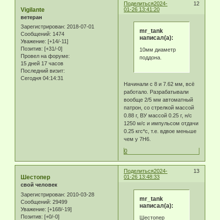
Поделиться
2024-
12
Vigilante
01-26 13:41:20
ветеран
Зарегистрирован
: 2018-07-01
mr_tank
Сообщений:
1474
написал(а):
Уважение:
[+14/-11]
Позитив:
[+31/-0]
10мм диаметр
Провел на форуме:
поддона.
15 дней 17 часов
Последний визит:
Сегодня 04:14:31
Начинали с 8 и 7.62 мм, всё
работало. Разрабатывали
вообще 2/5 мм автоматный
патрон, со стрелкой массой
0.88 г, ВУ массой 0.25 г, н/с
1250 м/с и импульсом отдачи
0.25 кгс*с, т.е. вдвое меньше
чем у 7Н6.
0
Поделиться
2024-
13
Шестопер
01-26 13:48:33
свой человек
Зарегистрирован
: 2010-03-28
mr_tank
Сообщений:
29499
написал(а):
Уважение:
[+168/-19]
Позитив:
[+0/-0]
Шестопер