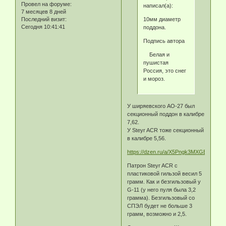
Провел на форуме:
написал(а):
7 месяцев 8 дней
10мм диаметр
Последний визит:
Сегодня 10:41:41
поддона.
Подпись автора
Белая и
пушистая
Россия, это снег
и мороз.
У ширяевского АО-27 был
секционный поддон в калибре
7,62.
У Steyr ACR тоже секционный
в калибре 5,56.
https://dzen.ru/a/X5Pngk3MXGE8Ee_X
Патрон Steyr ACR с
пластиковой гильзой весил 5
грамм. Как и безгильзовый у
G-11 (у него пуля была 3,2
грамма). Безгильзовый со
СПЭЛ будет не больше 3
грамм, возможно и 2,5.