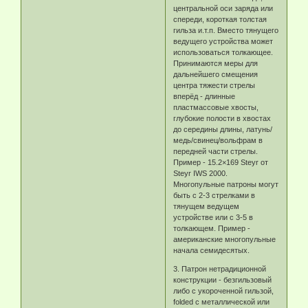
центральной оси заряда или
спереди, короткая толстая
гильза и.т.п. Вместо тянущего
ведущего устройства может
использоваться толкающее.
Принимаются меры для
дальнейшего смещения
центра тяжести стрелы
вперёд - длинные
пластмассовые хвосты,
глубокие полости в хвостах
до середины длины, латунь/
медь/свинец/вольфрам в
передней части стрелы.
Пример - 15.2×169 Steyr от
Steyr IWS 2000.
Многопульные патроны могут
быть с 2-3 стрелками в
тянущем ведущем
устройстве или с 3-5 в
толкающем. Пример -
американские многопульные
начала семидесятых.
3. Патрон нетрадиционной
конструкции - безгильзовый
либо с укороченной гильзой,
folded с металлической или