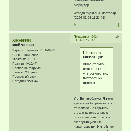
попадании возникал
гидроудар.
Отредактировано Шестопер
(2024-01-26 11:23:41)
0
Поделиться
2024-
10
Арсений80
01-26 11:58:32
свой человек
Зарегистрирован
: 2019-01-15
Шестопер
Сообщений:
2633
написал(а):
Уважение:
[+10/-3]
Позитив:
[+13/-4]
относительно
Провел на форуме:
скоростные - с
1 месяц 26 дней
учетом коротких
Последний визит:
пистолетных
Сегодня 09:21:44
стволов
Угу. Вот проблема. Я тоже
думаю как бы разогнать в
относительно коротком
стволе до нормальных
скоростей и не потерять
эксплуатационных
характеристик. И чтобы не