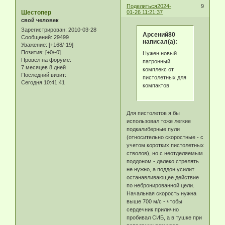
Поделиться
2024-
9
Шестопер
01-26 11:21:37
свой человек
Зарегистрирован
: 2010-03-28
Арсений80
Сообщений:
29499
написал(а):
Уважение:
[+168/-19]
Позитив:
[+0/-0]
Нужен новый
Провел на форуме:
патронный
7 месяцев 8 дней
комплекс от
Последний визит:
пистолетных для
Сегодня 10:41:41
компактов
Для пистолетов я бы
использовал тоже легкие
подкалиберные пули
(относительно скоростные - с
учетом коротких пистолетных
стволов), но с неотделяемым
поддоном - далеко стрелять
не нужно, а поддон усилит
останавливающее действие
по небронированной цели.
Начальная скорость нужна
выше 700 м/c - чтобы
сердечник прилично
пробивал СИБ, а в тушке при