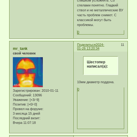
слишком усложнять. Со
спелами понятно. Гладкий
ствол и не металлические ВУ
часть проблем снимет. С
классикой могут быть
проблемы.
0
Поделиться
2024-
11
mr_tank
01-26 13:20:34
свой человек
Шестопер
написал(а):
10мм диаметр поддона.
0
Зарегистрирован
: 2010-01-11
Сообщений:
13096
Уважение:
[+3/-9]
Позитив:
[+0/-0]
Провел на форуме:
3 месяца 15 дней
Последний визит:
Вчера 11:07:18