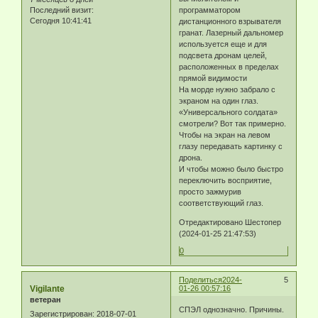
Последний визит:
программатором
Сегодня 10:41:41
дистанционного взрывателя
гранат. Лазерный дальномер
используется еще и для
подсвета дронам целей,
расположенных в пределах
прямой видимости
На морде нужно забрало с
экраном на один глаз.
«Универсального солдата»
смотрели? Вот так примерно.
Чтобы на экран на левом
глазу передавать картинку с
дрона.
И чтобы можно было быстро
переключить восприятие,
просто зажмурив
соответствующий глаз.
Отредактировано Шестопер
(2024-01-25 21:47:53)
0
Поделиться
2024-
5
Vigilante
01-26 00:57:16
ветеран
СПЭЛ однозначно. Причины.
Зарегистрирован
: 2018-07-01