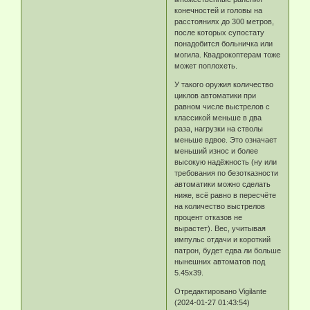
конечностей и головы на
расстояниях до 300 метров,
после которых супостату
понадобится больничка или
могила. Квадрокоптерам тоже
может поплохеть.
У такого оружия количество
циклов автоматики при
равном числе выстрелов с
классикой меньше в два
раза, нагрузки на стволы
меньше вдвое. Это означает
меньший износ и более
высокую надёжность (ну или
требования по безотказности
автоматики можно сделать
ниже, всё равно в пересчёте
на количество выстрелов
процент отказов не
вырастет). Вес, учитывая
импульс отдачи и короткий
патрон, будет едва ли больше
нынешних автоматов под
5.45х39.
Отредактировано Vigilante
(2024-01-27 01:43:54)