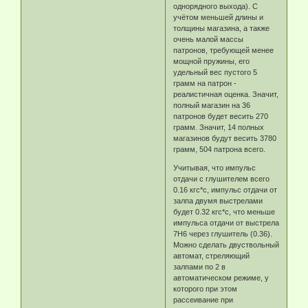
однорядного выхода). С
учётом меньшей длины и
толщины магазина, а также
очень малой массы
патронов, требующей менее
мощной пружины, его
удельный вес пустого 5
грамм на патрон -
реалистичная оценка. Значит,
полный магазин на 36
патронов будет весить 270
грамм. Значит, 14 полных
магазинов будут весить 3780
грамм, 504 патрона всего.
Учитывая, что импульс
отдачи с глушителем всего
0.16 кгс*с, импульс отдачи от
залпа двумя выстрелами
будет 0.32 кгс*с, что меньше
импульса отдачи от выстрела
7Н6 через глушитель (0.36).
Можно сделать двуствольный
автомат, стреляющий
залпами по 2 в
автоматическом режиме, у
которого при этом
рассеивание при