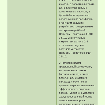
СПЭЛ. Стрела без изысков,
из стали с полостью в хвосте
или с пластмассовым /
алюминиевым хвостом, в
бронебойном варианте с
сердечником из вольфрама,
с тянущим ведущим
устройством, соединяемым
со стрелою гребёнкой.
Примеры - советские 4.5/10,
3.5/10. Многопульные
патроны делаются с 2-3
стрелами в тянущем
ведущем устройстве.
Примеры - советские 3/10,
2.5/10.
2. Патрон в целом
традиционной конструкции,
но гильза композитная
(металл-металл, металл-
пластик) или из лёгкого
сплава для облегчения,
приняты меры по увеличению
эффективности сгорания
пороха - увеличено давление,
заряд прессованный, более
совершенные пороха,
воспламенение не сзади, а по