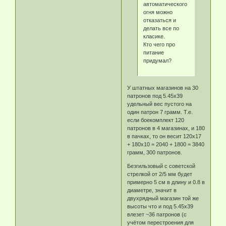
автоматического
огня можно
отказаться и
делать все по
класике.
Кто чего про
питание
придумал?
У штатных магазинов на 30
патронов под 5.45х39
удельный вес пустого на
один патрон 7 грамм. Т.е.
если боекомплект 120
патронов в 4 магазинах, и 180
в пачках, то он весит 120х17
+ 180х10 = 2040 + 1800 = 3840
грамм, 300 патронов.
Безгильзовый с советской
стрелкой от 2/5 мм будет
примерно 5 см в длину и 0.8 в
диаметре, значит в
двухрядный магазин той же
высоты что и под 5.45х39
влезет ~36 патронов (с
учётом перестроения для