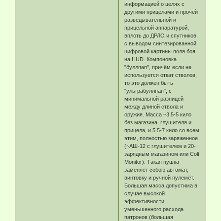
информацией о целях с
другими прицелами и прочей
разведывательной и
прицельной аппаратурой,
вплоть до ДРЛО и спутников,
с выводом синтезированной
цифровой картины поля боя
на HUD. Компоновка
"буллпап", причём если не
используется откат стволов,
то это должен быть
"ультрабуллпап", с
минимальной разницей
между длиной ствола и
оружия. Масса ~3.5-5 кило
без магазина, глушителя и
прицела, и 5.5-7 кило со всем
этим, полностью заряженное
(~АШ-12 с глушителем и 20-
зарядным магазином или Colt
Monitor). Такая пушка
заменяет собою автомат,
винтовку и ручной пулемёт.
Большая масса допустима в
случае высокой
эффективности,
уменьшенного расхода
патронов (большая