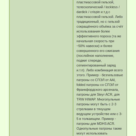
пластмассовой гильзой,
телескопический / lockless /
dardick / crispin и.т.д с
пластмассовой гильзой. Либо
традиционный, но с гильзой
сокращённого объёма за счёт
использования более
эффективного пороха (та же
начальная скорость при
~50% навески) и более
совершенного его сжигания
(послойное наполнение,
поджиг спереди,
сегментированный заряд
и.т.п). Либо комбинация всего
этого. Пример - безгильзовые
патроны со СПЭЛ от AAI,
folded патроны со СПЭЛ от
Франкфордского арсенала,
патроны для Steyr ACR, для
TRW HIWAP. Многопульные
патроны могут быть с 2-3
стрелками в тянущем
ведущем устройстве или с 3-
5 в толкающем. Пример -
патроны для MDHS ACR.
Однопульные патроны также
могут использовать