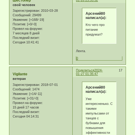
Шестопер
свой человек
Зарегистрирован
: 2010-03-28
Арсений80
Сообщений:
29499
написал(а):
Уважение:
[+168/-19]
Позитив:
[+0/-0]
Кто чего про
Провел на форуме:
питание
7 месяцев 8 дней
придумал?
Последний визит:
Сегодня 10:41:41
Лента.
0
Поделиться
2024-
17
Vigilante
01-27 01:35:47
ветеран
Зарегистрирован
: 2018-07-01
Арсений80
Сообщений:
1474
написал(а):
Уважение:
[+14/-11]
Позитив:
[+31/-0]
Уже
Провел на форуме:
интересненько. С
15 дней 17 часов
такими
Последний визит:
импульсами от
Сегодня 04:14:31
танцев с
бубнами для
повышения
эффективности