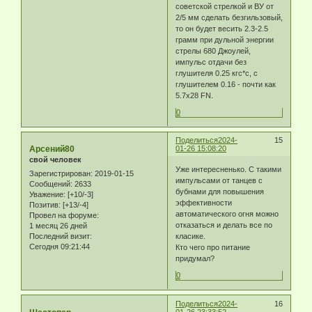
советской стрелкой и ВУ от
2/5 мм сделать безгильзовый,
то он будет весить 2.3-2.5
грамм при дульной энергии
стрелы 680 Джоулей,
импульс отдачи без
глушителя 0.25 кгс*с, с
глушителем 0.16 - почти как
5.7х28 FN.
0
Поделиться
2024-
15
Арсений80
01-26 15:08:20
свой человек
Уже интересненько. С такими
Зарегистрирован
: 2019-01-15
импульсами от танцев с
Сообщений:
2633
бубнами для повышения
Уважение:
[+10/-3]
эффективности
Позитив:
[+13/-4]
автоматического огня можно
Провел на форуме:
отказаться и делать все по
1 месяц 26 дней
Последний визит:
класике.
Сегодня 09:21:44
Кто чего про питание
придумал?
0
Поделиться
2024-
16
01-26 23:33:52