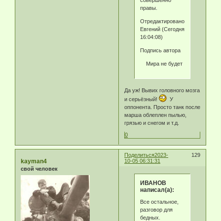
совершенно
правы.
Отредактировано
Eвгeний (Сегодня
16:04:08)
Подпись автора
Мира не будет
Да уж! Вывих головного мозга
и серьёзный!
У
оппонента. Просто танк после
марша облеплен пылью,
грязью и снегом и т.д.
0
Поделиться
2023-
129
kayman4
10-05 06:31:31
свой человек
ИВАНОВ
написал(а):
Все остальное,
разговор для
бедных.