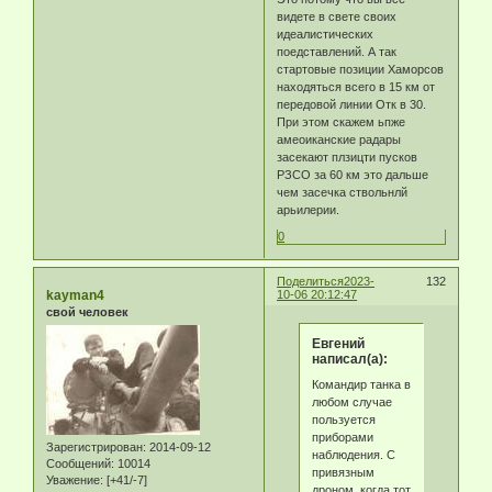
видете в свете своих
идеалистических
поедставлений. А так
стартовые позиции Хаморсов
находяться всего в 15 км от
передовой линии Отк в 30.
При этом скажем ьпже
амеоиканские радары
засекают плзицти пусков
РЗСО за 60 км это дальше
чем засечка ствольнлй
арьилерии.
0
Поделиться
2023-
132
kayman4
10-06 20:12:47
свой человек
Eвгeний
написал(а):
Командир танка в
любом случае
пользуется
приборами
Зарегистрирован
: 2014-09-12
наблюдения. С
Сообщений:
10014
привязным
Уважение:
[+41/-7]
дроном, когда тот