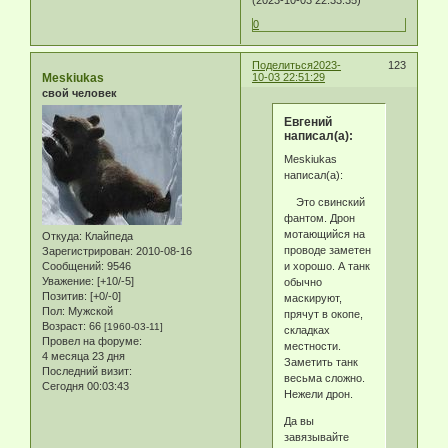
0
Поделиться
2023-
123
Meskiukas
10-03 22:51:29
свой человек
Eвгeний
написал(а):
Meskiukas
написал(а):
Это свинский
фантом. Дрон
мотающийся на
Откуда:
Клайпеда
проводе заметен
Зарегистрирован
: 2010-08-16
и хорошо. А танк
Сообщений:
9546
Уважение:
[+10/-5]
обычно
Позитив:
[+0/-0]
маскируют,
Пол:
Мужской
прячут в окопе,
Возраст:
66
[1960-03-11]
складках
Провел на форуме:
местности.
4 месяца 23 дня
Заметить танк
Последний визит:
весьма сложно.
Сегодня 00:03:43
Нежели дрон.
Да вы
завязывайте