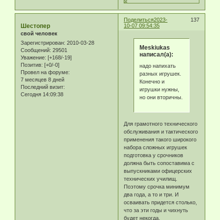
Поделиться
2023-
137
Шестопер
10-07 09:54:35
свой человек
Зарегистрирован
: 2010-03-28
Meskiukas
Сообщений:
29501
написал(а):
Уважение:
[+168/-19]
Позитив:
[+0/-0]
надо напихать
Провел на форуме:
разных игрушек.
7 месяцев 8 дней
Конечно и
Последний визит:
игрушки нужны,
Сегодня 14:09:38
но они вторичны.
Для грамотного технического
обслуживания и тактического
применения такого широкого
набора сложных игрушек
подготовка у срочников
должна быть сопоставима с
выпускниками офицерских
технических училищ.
Поэтому срочка минимум
два года, а то и три. И
осваивать придется столько,
что за эти годы и чихнуть
будет некогда.