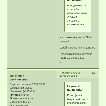
есть дальность
стрельбы
дальнобойными
УАСами
западного
производства,
И сколько же у них в БК их
входит?
давай математик складывай.
Отредактировано kayman4
(2023-10-05 06:33:01)
0
Поделиться
2023-
130
Шестопер
10-05 10:16:58
свой человек
Зарегистрирован
: 2010-03-28
kayman4
Сообщений:
29501
написал(а):
Уважение:
[+168/-19]
Позитив:
[+0/-0]
Если Цезарь
Провел на форуме:
будет на 40 км от
7 месяцев 8 дней
переднего края
Последний визит: