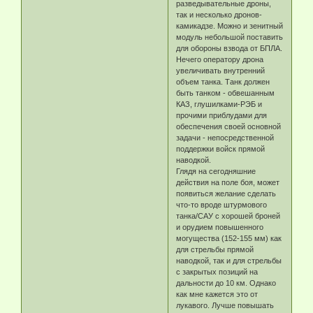
разведывательные дроны,
так и несколько дронов-
камикадзе. Можно и зенитный
модуль небольшой поставить
для обороны взвода от БПЛА.
Нечего оператору дрона
увеличивать внутренний
объем танка. Танк должен
быть танком - обвешанным
КАЗ, глушилками-РЭБ и
прочими приблудами для
обеспечения своей основной
задачи - непосредственной
поддержки войск прямой
наводкой.
Глядя на сегодняшние
действия на поле боя, может
появиться желание сделать
что-то вроде штурмового
танка/САУ с хорошей броней
и орудием повышенного
могущества (152-155 мм) как
для стрельбы прямой
наводкой, так и для стрельбы
с закрытых позиций на
дальности до 10 км. Однако
как мне кажется это от
лукавого. Лучше повышать