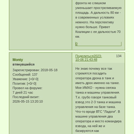
фронта не слишком
уменьшает простреливаемую
площадь. А дальность 80 км -
в современных условиях
немного. На перспективу
нужно больше. Привет
Коалиции с ее дальностью 70
км.
0
Поделиться
2023-
134
Monty
10-06 21:43:48
втянувшийся
Не знаю почему все так
Зарегистрирован
: 2018-05-18
стремятся посадить
Сообщений:
137
оператора дрона в танк и
Уважение:
[+0/-0]
иметь дрон именно на танке.
Позитив:
[+0/-0]
Мое ИМХО - нужна связка
Провел на форуме:
танка и машины управления.
7 дней 21 час
Последний визит:
Т.е. грубо говоря танковый
2026-05-15 13:20:10
взвод это 2-3 танка и машина
управления на базе танка.
Что-то вроде ВТС "Ладоги". В
машине управления два
оператора и место командира
взвода, на ней же и
базируются как