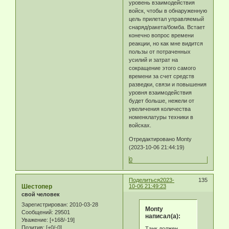
уровень взаимодействия
войск, чтобы в обнаруженную
цель прилетал управляемый
снаряд/ракета/бомба. Встает
конечно вопрос времени
реакции, но как мне видится
пользы от потраченных
усилий и затрат на
сокращение этого самого
времени за счет средств
разведки, связи и повышения
уровня взаимодействия
будет больше, нежели от
увеличения количества
номенклатуры техники в
войсках.
Отредактировано Monty
(2023-10-06 21:44:19)
0
Поделиться
2023-
135
Шестопер
10-06 21:49:23
свой человек
Зарегистрирован
: 2010-03-28
Monty
Сообщений:
29501
написал(а):
Уважение:
[+168/-19]
Позитив:
[+0/-0]
Танк должен