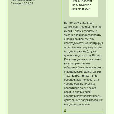
-как он поразит
Сегодня 14:09:38
цели глубоко в
нашем тылу?
Вот потому ствольная
артиллерия перспектив и не
имеет. Чтобы стрелять из
тыла в тыл и простреливать
широко по фронту (при
необходимости концентрируя
огонь многих подразделений
на одном участке), нужна
дальность далеко за 100 км.
Получить дальность в сотни
км при приемлемых
габаритах боеприпаса можно
с поршневыми двигателями,
ТРД, ПуВРД, ПВРД. ПВРД
обеспечивают скорость на
уровне баллистических
оперативно-тактических
ракет, а прочие типы
обеспечивают возможность
длительного барражирования
и ведения разведки.
0