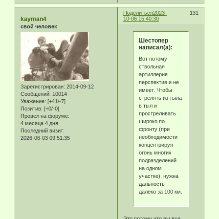
Поделиться
2023-
131
kayman4
10-06 15:40:30
свой человек
Шестопер
написал(а):
Вот потому
ствольная
артиллерия
перспектив и не
Зарегистрирован
: 2014-09-12
имеет. Чтобы
Сообщений:
10014
стрелять из тыла
Уважение:
[+41/-7]
в тыл и
Позитив:
[+0/-0]
простреливать
Провел на форуме:
широко по
4 месяца 4 дня
фронту (при
Последний визит:
необходимости
2026-06-03 09:51:35
концентрируя
огонь многих
подразделений
на одном
участке), нужна
дальность
далеко за 100 км.
Это потому что вы все