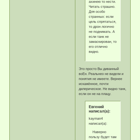
ахинею то нести.
Читать страшно.
Для особо
странных: если
цель спрятаться,
то дрон логично
не поднимать. А
если танк не
замаскирован, то
его отлично
видно.
Это просто Вы диванный
воЕн. Реальнео не видели и
понятия не имеете. Вернее
искажённое, почти
дилерическое. Не видно танк,
если он не на плацу.
Eвгeний
написал(а):
kayman4
написал(а):
Наверно
пользу будет там