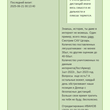
Последний визит:
дистанций иначе
2025-06-21 00:13:40
весь смысл в их
дальности и
плюсах теряется.
Знаешь, историк, ты даже в
интернет не можешь. Один
пример, всего лишь
один
.
Смотрим САУ Цезарь.
Количество поставленных
лягушатниками - не менее
30шт, по другим оценкам до
40-50шт.
Количество уничтоженных по
данным
интернета(ЛостАрмор)
1шт-2022г., 3шт-2023 год.
Вопросы еще есть? А
остальные воюют, каждый
день обстреливают наши
позиции и Донецк с
безопасных дистанций.
Больше свое время тратить
на тебя не буду, бесполезно.
Отредактировано ИВАНОВ
(2023-10-03 22:33:35)