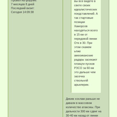
Провел на форуме:
вы все видете в
7 месяцев 8 дней
свете своих
Последний визит:
идеалистических
Сегодня 14:09:38
поедставлений. А
так стартовые
позиции
Хаморсов
находяться всего
в 15 км от
передовой линии
Отк в 30. При
этом скажем
ьпже
амеоиканские
радары засекают
плзицти пусков
РЗСО за 60 км
это дальше чем
засечка
ствольнлй
арьилерии.
Диким хохлам раньше не
давали в массовом
количестве атаксмы. При
дальности 300 км сдвиг на
30-40 км назад от линии