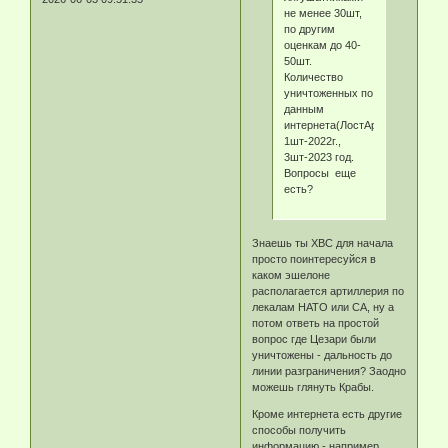
не менее 30шт,
по другим
оценкам до 40-
50шт.
Количество
уничтоженных по
данным
интернета(ЛостАрмор)
1шт-2022г.,
3шт-2023 год.
Вопросы еще
есть?
Знаешь ты ХВС для начала
просто поинтересуйся в
каком эшелоне
располагается артиллерия по
лекалам НАТО или СА, ну а
потом ответь на простой
вопрос где Цезари были
уничтожены - дальность до
линии разграничения? Заодно
можешь глянуть Крабы.
Кроме интернета есть другие
способы получить
информацию - например