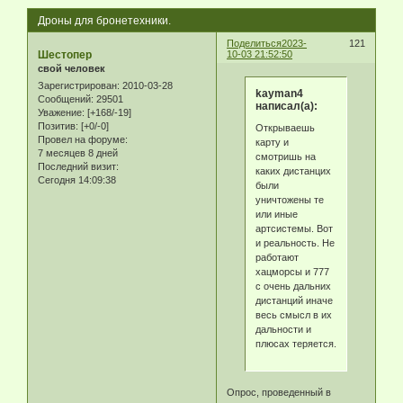
Дроны для бронетехники.
Поделиться
2023-
121
Шестопер
10-03 21:52:50
свой человек
Зарегистрирован
: 2010-03-28
kayman4
Сообщений:
29501
написал(а):
Уважение:
[+168/-19]
Позитив:
[+0/-0]
Открываешь
Провел на форуме:
карту и
7 месяцев 8 дней
смотришь на
Последний визит:
каких дистанцих
Сегодня 14:09:38
были
уничтожены те
или иные
артсистемы. Вот
и реальность. Не
работают
хацморсы и 777
с очень дальних
дистанций иначе
весь смысл в их
дальности и
плюсах теряется.
Опрос, проведенный в