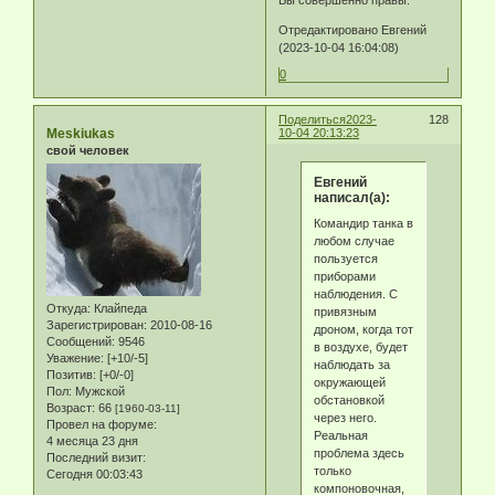
Отредактировано Eвгeний
(2023-10-04 16:04:08)
0
Поделиться
2023-
128
Meskiukas
10-04 20:13:23
свой человек
Eвгeний
написал(а):
Командир танка в
любом случае
пользуется
приборами
наблюдения. С
Откуда:
Клайпеда
привязным
Зарегистрирован
: 2010-08-16
дроном, когда тот
Сообщений:
9546
в воздухе, будет
Уважение:
[+10/-5]
наблюдать за
Позитив:
[+0/-0]
окружающей
Пол:
Мужской
обстановкой
Возраст:
66
[1960-03-11]
через него.
Провел на форуме:
Реальная
4 месяца 23 дня
проблема здесь
Последний визит:
только
Сегодня 00:03:43
компоновочная,