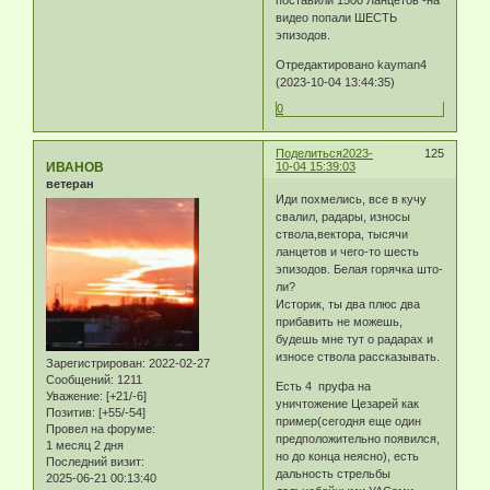
поставили 1500 Ланцетов -на
видео попали ШЕСТЬ
эпизодов.
Отредактировано kayman4
(2023-10-04 13:44:35)
0
Поделиться
2023-
125
ИВАНОВ
10-04 15:39:03
ветеран
Иди похмелись, все в кучу
свалил, радары, износы
ствола,вектора, тысячи
ланцетов и чего-то шесть
эпизодов. Белая горячка што-
ли?
Историк, ты два плюс два
прибавить не можешь,
будешь мне тут о радарах и
износе ствола рассказывать.
Зарегистрирован
: 2022-02-27
Сообщений:
1211
Есть 4 пруфа на
Уважение:
[+21/-6]
уничтожение Цезарей как
Позитив:
[+55/-54]
пример(сегодня еще один
Провел на форуме:
предположительно появился,
1 месяц 2 дня
но до конца неясно), есть
Последний визит:
дальность стрельбы
2025-06-21 00:13:40