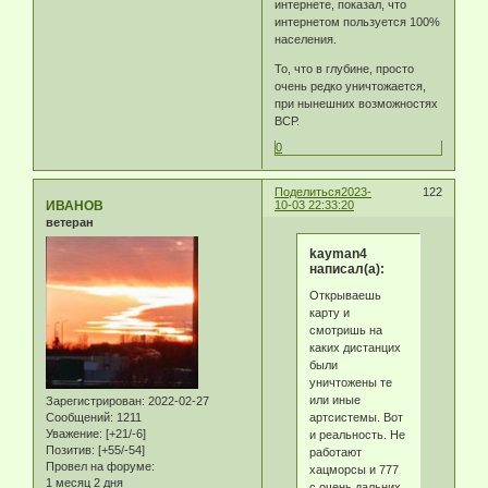
интернете, показал, что
интернетом пользуется 100%
населения.
То, что в глубине, просто
очень редко уничтожается,
при нынешних возможностях
ВСР.
0
Поделиться
2023-
122
ИВАНОВ
10-03 22:33:20
ветеран
kayman4
написал(а):
Открываешь
карту и
смотришь на
каких дистанцих
были
уничтожены те
или иные
Зарегистрирован
: 2022-02-27
артсистемы. Вот
Сообщений:
1211
Уважение:
[+21/-6]
и реальность. Не
Позитив:
[+55/-54]
работают
Провел на форуме:
хацморсы и 777
1 месяц 2 дня
с очень дальних