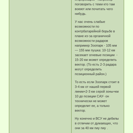
поговорить с теми кто там
воюют или почитать чего
нибудь.
У нас очень слабые
возможности по
контрбатарейной борьбе в
плане из-за органичной
возможности радаров
например Зоопарк - 105 мм
— 155 мм пушка: 10-12 км
засекает огневые позиции -
15-20 км может определить
вектор. (То есть 2-3 радара
могут определить
позиционный район.)
То есть если Зоопарк стоит в
3-4 км от нашей первой
линии+2-3 км серой зоны+км
10 до позиции САУ- он
технически не может
определит ее, а только
вектор.
Ну конечно и ВСУ не дебилы
в отличии от думающих, что
они за 40 км пиу пиу .