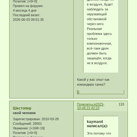
Позитив:
[+0/-0]
в воздухе, будет
Провел на форуме:
наблюдать за
4 месяца 4 дня
окружающей
Последний визит:
обстановкой
2026-06-03 09:51:35
через него.
Реальная
проблема здесь
только
компоновочная,
всё-таки дрон
должен быть
защищён, когда
не в воздухе.
Какой у вас опыт как
командира танка?
0
Поделиться
2023-
133
Шестопер
10-06 21:42:23
свой человек
Зарегистрирован
: 2010-03-28
kayman4
Сообщений:
29501
написал(а):
Уважение:
[+168/-19]
Позитив:
[+0/-0]
Это потому что