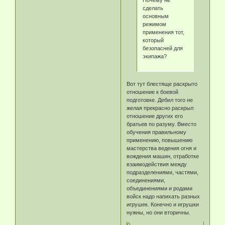
Почему не
сделать
основным
режимом
применения тот,
который
безопасней для
экипажа?
Вот тут блестяще раскрыто
отношение к боевой
подготовке. Дебил того не
желая прекрасно раскрыл
отношение других его
братьев по разуму. Вместо
обучения правильному
применению, повышению
мастерства ведения огня и
вождения машин, отработке
взаимодействия между
подразделениями, частями,
соединениями,
объединениями и родами
войск надо напихать разных
игрушек. Конечно и игрушки
нужны, но они вторичны.
0