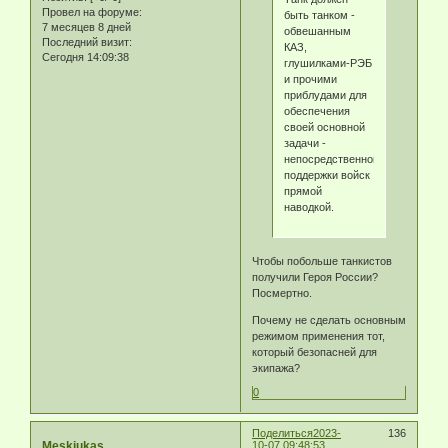
Провел на форуме:
быть танком -
7 месяцев 8 дней
обвешанным
Последний визит:
КАЗ,
Сегодня 14:09:38
глушилками-РЭБ
и прочими
приблудами для
обеспечения
своей основной
задачи -
непосредственной
поддержки войск
прямой
наводкой.
Чтобы побольше танкистов
получили Героя России?
Посмертно.
Почему не сделать основным
режимом применения тот,
который безопасней для
экипажа?
0
Поделиться
2023-
136
Meskiukas
10-07 09:48:53