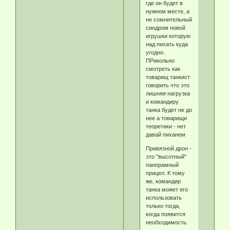
где он будет в
нужном месте, а
не сомнительный
синдром новой
игрушки которую
над пихать куда
угодно.
ПРикольно
смотреть как
товарищ танкист
говорить что это
лишняя нагрузка
и командиру
танка будет не до
нее а товарищи
теоретики - нет
давай пиханем
Привязной дрон -
это "высотный"
панорамный
прицел. К тому
же, командир
танка может его
использовать
только тогда,
когда появится
необходимость.