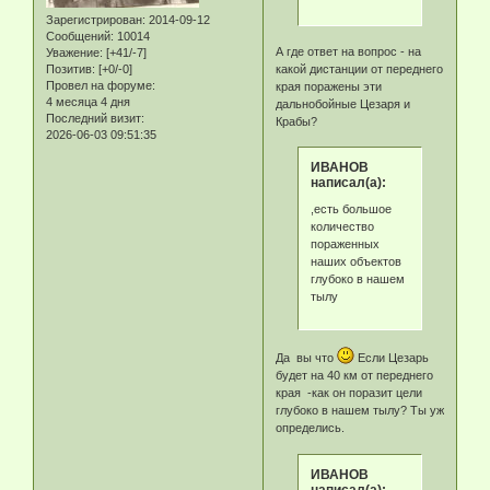
Зарегистрирован
: 2014-09-12
Сообщений:
10014
А где ответ на вопрос - на
Уважение:
[+41/-7]
Позитив:
[+0/-0]
какой дистанции от переднего
Провел на форуме:
края поражены эти
4 месяца 4 дня
дальнобойные Цезаря и
Последний визит:
Крабы?
2026-06-03 09:51:35
ИВАНОВ
написал(а):
,есть большое
количество
пораженных
наших объектов
глубоко в нашем
тылу
Да вы что
Если Цезарь
будет на 40 км от переднего
края -как он поразит цели
глубоко в нашем тылу? Ты уж
определись.
ИВАНОВ
написал(а):