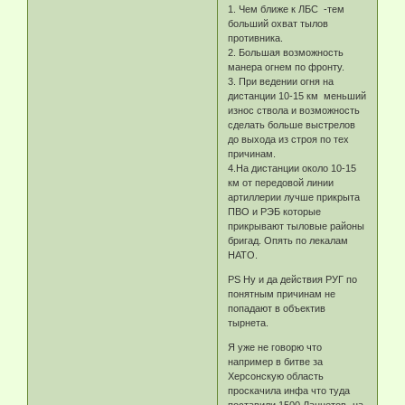
1. Чем ближе к ЛБС -тем
больший охват тылов
противника.
2. Большая возможность
манера огнем по фронту.
3. При ведении огня на
дистанции 10-15 км меньший
износ ствола и возможность
сделать больше выстрелов
до выхода из строя по тех
причинам.
4.На дистанции около 10-15
км от передовой линии
артиллерии лучше прикрыта
ПВО и РЭБ которые
прикрывают тыловые районы
бригад. Опять по лекалам
НАТО.
PS Ну и да действия РУГ по
понятным причинам не
попадают в объектив
тырнета.
Я уже не говорю что
например в битве за
Херсонскую область
проскачила инфа что туда