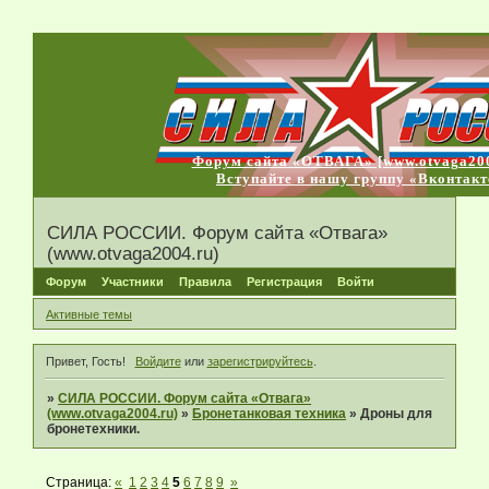
Форум сайта «ОТВАГА» [www.otvaga200
Вступайте в нашу группу «Вконтакт
СИЛА РОССИИ. Форум сайта «Отвага»
(www.otvaga2004.ru)
Форум
Участники
Правила
Регистрация
Войти
Активные темы
Привет, Гость!
Войдите
или
зарегистрируйтесь
.
»
СИЛА РОССИИ. Форум сайта «Отвага»
(www.otvaga2004.ru)
»
Бронетанковая техника
»
Дроны для
бронетехники.
Страница:
«
1
2
3
4
5
6
7
8
9
»