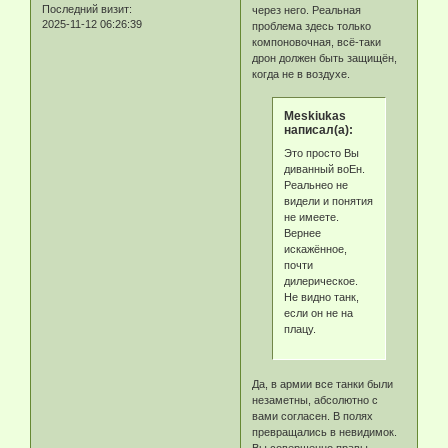
Последний визит:
через него. Реальная
2025-11-12 06:26:39
проблема здесь только
компоновочная, всё-таки
дрон должен быть защищён,
когда не в воздухе.
Meskiukas
написал(а):
Это просто Вы
диванный воЕн.
Реальнео не
видели и понятия
не имеете.
Вернее
искажённое,
почти
дилерическое.
Не видно танк,
если он не на
плацу.
Да, в армии все танки были
незаметны, абсолютно с
вами согласен. В полях
превращались в невидимок.
Вы совершенно правы.