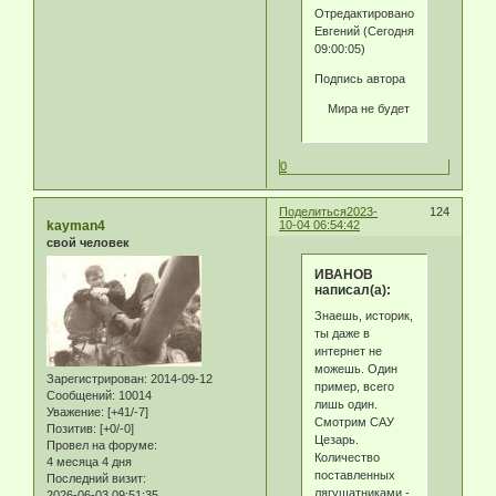
Отредактировано
Eвгeний (Сегодня
09:00:05)
Подпись автора
Мира не будет
0
Поделиться
2023-
124
kayman4
10-04 06:54:42
свой человек
ИВАНОВ
написал(а):
Знаешь, историк,
ты даже в
интернет не
можешь. Один
Зарегистрирован
: 2014-09-12
пример, всего
Сообщений:
10014
лишь один.
Уважение:
[+41/-7]
Смотрим САУ
Позитив:
[+0/-0]
Цезарь.
Провел на форуме:
Количество
4 месяца 4 дня
поставленных
Последний визит:
лягушатниками -
2026-06-03 09:51:35