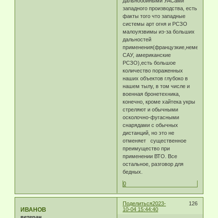
дальнобойными УАСами
западного производства, есть
факты того что западные
системы арт огня и РСЗО
малоуязвимы из-за больших
дальностей
применения(французкие,немецкие
САУ, американские
РСЗО),есть большое
количество пораженных
наших объектов глубоко в
нашем тылу, в том числе и
военная бронетехника,
конечно, кроме хайтека укры
стреляют и обычными
осколочно-фугасными
снарядами с обычных
дистанций, но это не
отменяет существенное
преимущество при
применении ВТО. Все
остальное, разговор для
бедных.
0
Поделиться
2023-
126
ИВАНОВ
10-04 15:44:40
ветеран