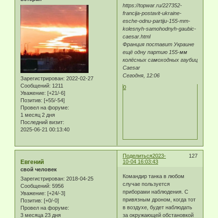
https://topwar.ru/227352-
francija-postavit-ukraine-
esche-odnu-partiju-155-mm-
kolesnyh-samohodnyh-gaubic-
caesar.html
Франция поставит Украине
ещё одну партию 155-мм
колёсных самоходных гаубиц
Caesar
Сегодня, 12:06
Зарегистрирован
: 2022-02-27
Сообщений:
1211
0
Уважение:
[+21/-6]
Позитив:
[+55/-54]
Провел на форуме:
1 месяц 2 дня
Последний визит:
2025-06-21 00:13:40
Поделиться
2023-
127
Eвгeний
10-04 16:03:43
свой человек
Командир танка в любом
Зарегистрирован
: 2018-04-25
случае пользуется
Сообщений:
5956
приборами наблюдения. С
Уважение:
[+24/-3]
привязным дроном, когда тот
Позитив:
[+0/-0]
в воздухе, будет наблюдать
Провел на форуме:
за окружающей обстановкой
3 месяца 23 дня