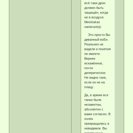
всё-таки дрон
должен быть
защищён, когда
не в воздухе.
Meskiukas
написал(а):
Это просто Вы
диванный воЕн.
Реальнео не
видели и понятия
не имеете.
Вернее
искажённое,
почти
дилерическое.
Не видно танк,
если он не на
плацу.
Да, в армии все
танки были
незаметны,
абсолютно с
вами согласен. В
полях
превращались в
невидимок. Вы