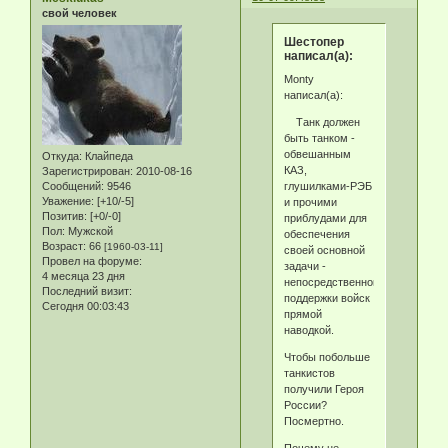
свой человек
Шестопер
написал(а):
Monty
написал(а):
Танк должен
быть танком -
обвешанным
Откуда:
Клайпеда
КАЗ,
Зарегистрирован
: 2010-08-16
глушилками-РЭБ
Сообщений:
9546
Уважение:
[+10/-5]
и прочими
Позитив:
[+0/-0]
приблудами для
Пол:
Мужской
обеспечения
Возраст:
66
[1960-03-11]
своей основной
Провел на форуме:
задачи -
4 месяца 23 дня
непосредственной
Последний визит:
поддержки войск
Сегодня 00:03:43
прямой
наводкой.
Чтобы побольше
танкистов
получили Героя
России?
Посмертно.