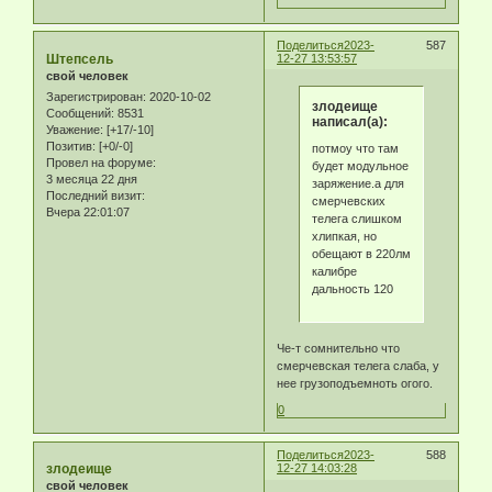
Поделиться
2023-
587
Штепсель
12-27 13:53:57
свой человек
Зарегистрирован
: 2020-10-02
злодеище
Сообщений:
8531
написал(а):
Уважение:
[+17/-10]
Позитив:
[+0/-0]
потмоу что там
Провел на форуме:
будет модульное
3 месяца 22 дня
заряжение.а для
Последний визит:
смерчевских
Вчера 22:01:07
телега слишком
хлипкая, но
обещают в 220лм
калибре
дальность 120
Че-т сомнительно что
смерчевская телега слаба, у
нее грузоподъемноть огого.
0
Поделиться
2023-
588
злодеище
12-27 14:03:28
свой человек