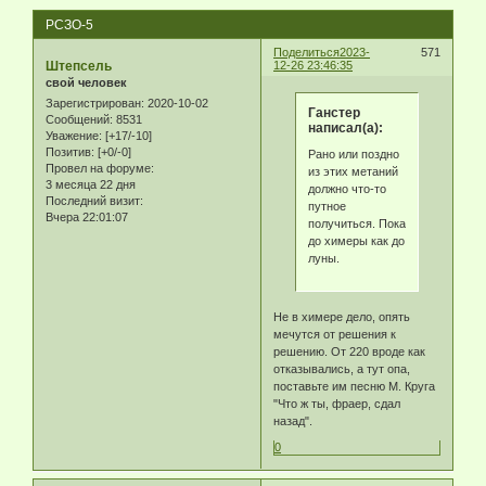
РСЗО-5
Поделиться
2023-
571
Штепсель
12-26 23:46:35
свой человек
Зарегистрирован
: 2020-10-02
Ганстер
Сообщений:
8531
написал(а):
Уважение:
[+17/-10]
Позитив:
[+0/-0]
Рано или поздно
Провел на форуме:
из этих метаний
3 месяца 22 дня
должно что-то
Последний визит:
путное
Вчера 22:01:07
получиться. Пока
до химеры как до
луны.
Не в химере дело, опять
мечутся от решения к
решению. От 220 вроде как
отказывались, а тут опа,
поставьте им песню М. Круга
"Что ж ты, фраер, сдал
назад".
0