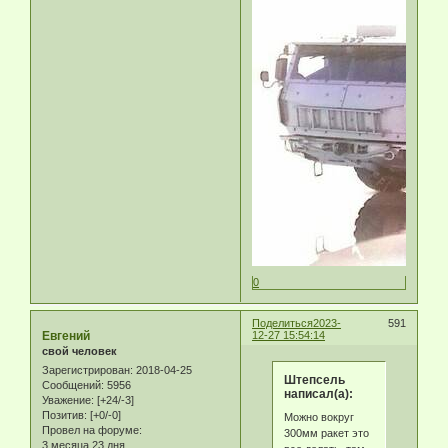
0
Поделиться
2023-
591
Eвгeний
12-27 15:54:14
свой человек
Зарегистрирован
: 2018-04-25
Штепсель
Сообщений:
5956
написал(а):
Уважение:
[+24/-3]
Позитив:
[+0/-0]
Можно вокруг
Провел на форуме:
300мм ракет это
3 месяца 23 дня