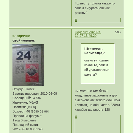
Только тут фигня какая-то,
зачем ей урагановские
ракеты?
0
Поделиться
2023-
586
злодеище
12-27 13:49:29
свой человек
Штепсель
написал(а):
олько тут фигня
какая-то, зачем
ей урагановские
ракеты?
Откуда:
Томск
потмоу что там будет
Зарегистрирован
: 2010-03-09
модульное заряжение.а для
Сообщений:
54734
смерчевских телега слишком
Уважение:
[+5/-0]
хлипкая, но обещают в 220лм
Позитив:
[+0/-0]
калибре дальность 120
Возраст:
46
[1980-01-06]
Провел на форуме:
0
1 год 6 месяцев
Последний визит:
2025-09-10 08:51:43