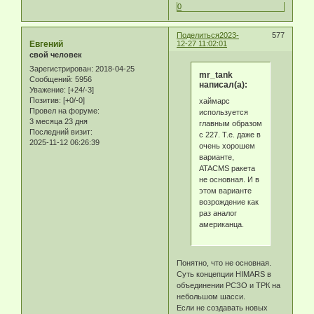
0
Поделиться
2023-
577
Eвгeний
12-27 11:02:01
свой человек
Зарегистрирован
: 2018-04-25
mr_tank
Сообщений:
5956
написал(а):
Уважение:
[+24/-3]
Позитив:
[+0/-0]
хаймарс
Провел на форуме:
используется
3 месяца 23 дня
главным образом
Последний визит:
с 227. Т.е. даже в
2025-11-12 06:26:39
очень хорошем
варианте,
ATACMS ракета
не основная. И в
этом варианте
возрождение как
раз аналог
американца.
Понятно, что не основная.
Суть концепции HIMARS в
объединении РСЗО и ТРК на
небольшом шасси.
Если не создавать новых