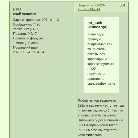
Поделиться
2023-
584
DPD
12-27 13:42:14
свой человек
Зарегистрирован
: 2011-01-13
mr_tank
Сообщений:
7495
написал(а):
Уважение:
[+4/-1]
Позитив:
[+0/-0]
а оно надо
Провел на форуме:
вручную
1 месяц 20 дней
снаряжать? Как
Последний визит:
то не очень
2025-09-24 15:34:24
ракеты без
коррекции, а
корректируемые
в 122
получаются
дорогие, и
малоэффективные.
Любой легкой технике от
122мм карачун наступает, да
и танк не радуется ). Так что
вполне себе была штука.
Например, у десантников - у
них БК ограничен и такая
РСЗО могла бы стрелять
исключительно