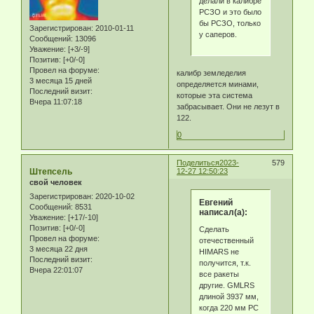
делали в калибре
РСЗО и это было
бы РСЗО, только
Зарегистрирован
: 2010-01-11
у саперов.
Сообщений:
13096
Уважение:
[+3/-9]
Позитив:
[+0/-0]
Провел на форуме:
калибр земледелия
3 месяца 15 дней
определяется минами,
Последний визит:
которые эта система
Вчера 11:07:18
забрасывает. Они не лезут в
122.
0
Поделиться
2023-
579
Штепсель
12-27 12:50:23
свой человек
Зарегистрирован
: 2020-10-02
Eвгeний
Сообщений:
8531
написал(а):
Уважение:
[+17/-10]
Позитив:
[+0/-0]
Сделать
Провел на форуме:
отечественный
3 месяца 22 дня
HIMARS не
Последний визит:
получится, т.к.
Вчера 22:01:07
все ракеты
другие. GMLRS
длиной 3937 мм,
когда 220 мм РС