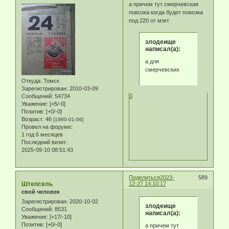
а причем тут смерчевская
повозка когда будет повозка
под 220 от мзкт
злодеище
написал(а):
а для
смерчевских
Откуда:
Томск
Зарегистрирован
: 2010-03-09
0
Сообщений:
54734
Уважение:
[+5/-0]
Позитив:
[+0/-0]
Возраст:
46
[1980-01-06]
Провел на форуме:
1 год 6 месяцев
Последний визит:
2025-09-10 08:51:43
Поделиться
2023-
589
Штепсель
12-27 14:10:17
свой человек
Зарегистрирован
: 2020-10-02
злодеище
Сообщений:
8531
написал(а):
Уважение:
[+17/-10]
Позитив:
[+0/-0]
а причем тут