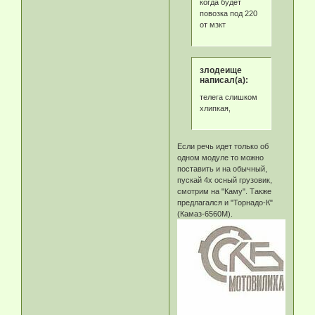
когда будет
повозка под 220
от мзкт
злодеище
написал(а):
телега слишком
хлипкая,
Если речь идет только об
одном модуле то можно
поставить и на обычный,
пускай 4х осный грузовик,
смотрим на "Каму". Также
предлагался и "Торнадо-К"
(Камаз-6560М).