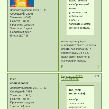
единственный
калибр, который
можно
Зарегистрирован
: 2010-01-11
установить на
Сообщений:
13096
небольшое
Уважение:
[+3/-9]
шасси и
Позитив:
[+0/-0]
заряжать силами
Провел на форуме:
личного состава.
3 месяца 15 дней
Последний визит:
Вчера 11:07:18
а оно надо вручную
снаряжать? Как то не очень
ракеты без коррекции, а
корректируемые в 122
получаются дорогие, и
малоэффективные.
0
Поделиться
2023-
583
DPD
12-27 13:36:36
свой человек
Зарегистрирован
: 2011-01-13
mr_tank
Сообщений:
7495
написал(а):
Уважение:
[+4/-1]
Позитив:
[+0/-0]
калибр
Провел на форуме:
земледелия
1 месяц 20 дней
определяется