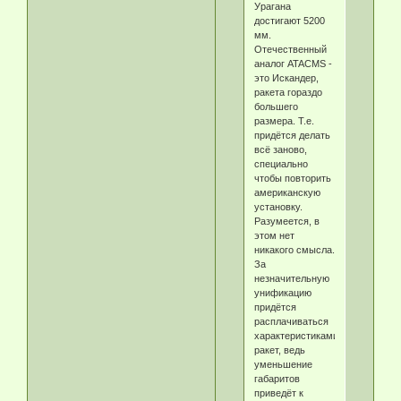
Урагана
достигают 5200
мм.
Отечественный
аналог ATACMS -
это Искандер,
ракета гораздо
большего
размера. Т.е.
придётся делать
всё заново,
специально
чтобы повторить
американскую
установку.
Разумеется, в
этом нет
никакого смысла.
За
незначительную
унификацию
придётся
расплачиваться
характеристиками
ракет, ведь
уменьшение
габаритов
приведёт к