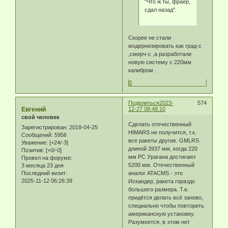
"Что ж ты, фраер,
сдал назад".
Скорее не стали
модернизировать как град-с
,смерч-с ,а разработали
новую систему с 220мм
калибром .
0
Поделиться
2023-
574
Eвгeний
12-27 08:48:10
свой человек
Сделать отечественный
Зарегистрирован
: 2018-04-25
HIMARS не получится, т.к.
Сообщений:
5956
все ракеты другие. GMLRS
Уважение:
[+24/-3]
длиной 3937 мм, когда 220
Позитив:
[+0/-0]
мм РС Урагана достигают
Провел на форуме:
5200 мм. Отечественный
3 месяца 23 дня
Последний визит:
аналог ATACMS - это
2025-11-12 06:26:39
Искандер, ракета гораздо
большего размера. Т.е.
придётся делать всё заново,
специально чтобы повторить
американскую установку.
Разумеется, в этом нет