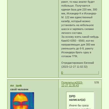
ракет, то наш аналог будет
побольше. Получается
единая база для 220 мм, 300
мм, Искандер-К и Искандер-
М. 122 мм единственный
калибр, который можно
установить на небольшое
шасси и заряжать силами
личного состава.
За основу взять какой-нибудь
КамАЗ 6350 - 6560, кол-во
направляющих для 300 мм
уменьшить до 6-8, ракету
Искандера брать одну в
готовом ТПК.
Отредактировано Eвгeний
(2023-12-27 11:02:32)
0
Поделиться
2023-
578
mr_tank
12-27 11:35:43
свой человек
DPD
написал(а):
Иначе бы сразу