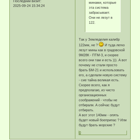
Последний визит:
минами, которые
2025-09-24 15:34:24
эта система
забрасывает.
Они не лезут в
122.
Так у Земледелия калибр
122мм, не ?
И туда легко
лезут мины как в градовской
9М28К - ПТМ-3, и скорее
всего они там и есть ))). А вот
почему не стали просто
брать БМ-21 и использовать
его, а сделали новую систему
- сие тайна великая есть.
Скорее всего, как я
предполагаю, из чисто
организационных
соображений - чтобы не
отбирали. А сейчас будут
отбирать.
А вот этот 140мм - опять
будет новый боеприпас ? Или
будут брать морские ?
0