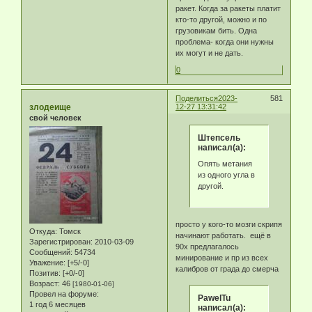
ракет. Когда за ракеты платит
кто-то другой, можно и по
грузовикам бить. Одна
проблема- когда они нужны
их могут и не дать.
0
Поделиться
2023-
581
злодеище
12-27 13:31:42
свой человек
Штепсель
написал(а):
Опять метания
из одного угла в
другой.
просто у кого-то мозги скрипя
Откуда:
Томск
начинают работать. ещё в
Зарегистрирован
: 2010-03-09
90х предлагалось
Сообщений:
54734
минирование и пр из всех
Уважение:
[+5/-0]
калибров от града до смерча
Позитив:
[+0/-0]
Возраст:
46
[1980-01-06]
Провел на форуме:
PawelTu
1 год 6 месяцев
написал(а):