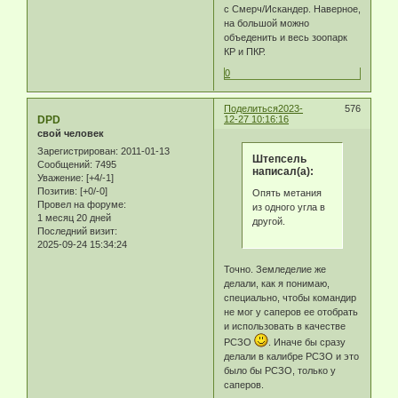
с Смерч/Искандер. Наверное,
на большой можно
объеденить и весь зоопарк
КР и ПКР.
0
Поделиться
2023-
576
DPD
12-27 10:16:16
свой человек
Зарегистрирован
: 2011-01-13
Штепсель
Сообщений:
7495
написал(а):
Уважение:
[+4/-1]
Позитив:
[+0/-0]
Опять метания
Провел на форуме:
из одного угла в
1 месяц 20 дней
другой.
Последний визит:
2025-09-24 15:34:24
Точно. Земледелие же
делали, как я понимаю,
специально, чтобы командир
не мог у саперов ее отобрать
и использовать в качестве
РСЗО
. Иначе бы сразу
делали в калибре РСЗО и это
было бы РСЗО, только у
саперов.