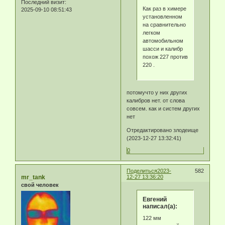
Последний визит:
Как раз в химере
2025-09-10 08:51:43
установленном
на сравнительно
легком
автомобильном
шасси и калибр
похож 227 против
220 .
потомучто у них других
калибров нет. от слова
совсем. как и систем других
нет
Отредактировано злодеище
(2023-12-27 13:32:41)
0
Поделиться
2023-
582
mr_tank
12-27 13:36:20
свой человек
Eвгeний
написал(а):
122 мм