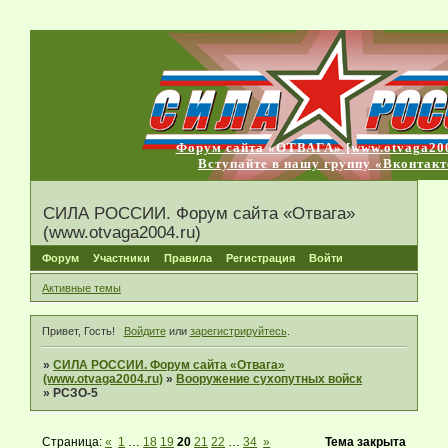
Форум сайта «ОТВАГА» [www.otvaga200
Вступайте в нашу группу «Вконтакт
СИЛА РОССИИ. Форум сайта «Отвага»
(www.otvaga2004.ru)
Форум
Участники
Правила
Регистрация
Войти
Активные темы
Привет, Гость!
Войдите
или
зарегистрируйтесь
.
»
СИЛА РОССИИ. Форум сайта «Отвага»
(www.otvaga2004.ru)
»
Вооружение сухопутных войск
»
РСЗО-5
Страница:
«
1
…
18
19
20
21
22
…
34
»
Тема закрыта