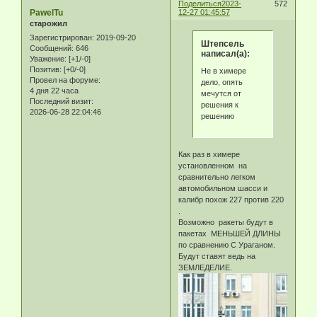
Поделиться
2023-
572
PawelTu
12-27 01:45:57
старожил
Зарегистрирован
: 2019-09-20
Штепсель
Сообщений:
646
написал(а):
Уважение:
[+1/-0]
Позитив:
[+0/-0]
Не в химере
Провел на форуме:
дело, опять
4 дня 22 часа
мечутся от
Последний визит:
решения к
2026-06-28 22:04:46
решению
Как раз в химере
установленном на
сравнительно легком
автомобильном шасси и
калибр похож 227 против 220
.
Возможно ракеты будут в
пакетах МЕНЬШЕЙ ДЛИНЫ
по сравнению С Ураганом.
Будут ставят ведь на
ЗЕМЛЕДЕЛИЕ.