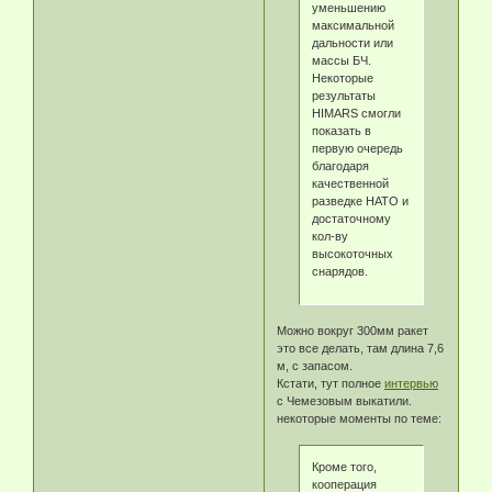
уменьшению
максимальной
дальности или
массы БЧ.
Некоторые
результаты
HIMARS смогли
показать в
первую очередь
благодаря
качественной
разведке НАТО и
достаточному
кол-ву
высокоточных
снарядов.
Можно вокруг 300мм ракет
это все делать, там длина 7,6
м, с запасом.
Кстати, тут полное
интервью
с Чемезовым выкатили.
некоторые моменты по теме:
Кроме того,
кооперация