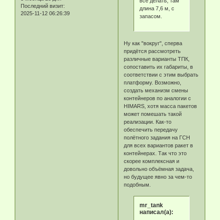
все делать, там
Последний визит:
длина 7,6 м, с
2025-11-12 06:26:39
запасом.
Ну как "вокруг", сперва
придётся рассмотреть
различные варианты ТПК,
сопоставить их габариты, в
соответствии с этим выбрать
платформу. Возможно,
создать механизм смены
контейнеров по аналогии с
HIMARS, хотя масса пакетов
может помешать такой
реализации. Как-то
обеспечить передачу
полётного задания на ГСН
для всех вариантов ракет в
контейнерах. Так что это
скорее комплексная и
довольно объёмная задача,
но будущее явно за чем-то
подобным.
mr_tank
написал(а):