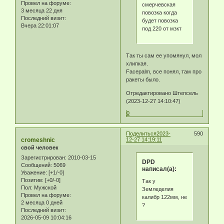
Провел на форуме:
смерчевская
3 месяца 22 дня
повозка когда
Последний визит:
будет повозка
Вчера 22:01:07
под 220 от мзкт
Так ты сам ее упомянул, мол
хлипкая.
Facepalm, все понял, там про
ракеты было.
Отредактировано Штепсель
(2023-12-27 14:10:47)
0
Поделиться
2023-
590
cromeshnic
12-27 14:19:11
свой человек
Зарегистрирован
: 2010-03-15
DPD
Сообщений:
5069
написал(а):
Уважение:
[+1/-0]
Позитив:
[+0/-0]
Так у
Пол:
Мужской
Земледелия
Провел на форуме:
калибр 122мм, не
2 месяца 0 дней
?
Последний визит:
2026-05-09 10:04:16