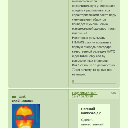
никакого смысла. За
незначительную унификацию
придётся расплачиваться
характеристиками ракет, ведь
уменьшение габаритов
приведёт к уменьшению
максимальной дальности или
массы БЧ.
Некоторые результаты
HIMARS смогли показать в
первую очередь благодаря
качественной разведке НАТО
и достаточному кол-ву
высокоточных снарядов.
Вот 122 мм РС с дальностью
70 км почему-то до сих пор
не видно.
0
Поделиться
2023-
575
mr_tank
12-27 09:33:26
свой человек
Eвгeний
написал(а):
Сделать
отечественный