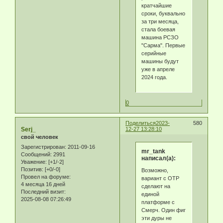
кратчайшие
сроки, буквально
за три месяца,
стала боевая
машина РСЗО
"Сарма". Первые
серийные
машины будут
уже в апреле
2024 года.
0
Поделиться
2023-
580
Serj_
12-27 13:28:10
свой человек
Зарегистрирован
: 2011-09-16
mr_tank
Сообщений:
2991
написал(а):
Уважение:
[+1/-2]
Позитив:
[+0/-0]
Возможно,
Провел на форуме:
вариант с ОТР
4 месяца 16 дней
сделают на
Последний визит:
единой
2025-08-08 07:26:49
платформе с
Смерч. Один фиг
эти дуры не