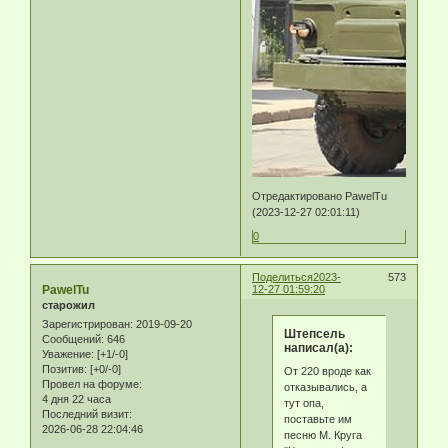
Отредактировано PawelTu
(2023-12-27 02:01:11)
0
Поделиться
2023-
573
PawelTu
12-27 01:59:20
старожил
Зарегистрирован
: 2019-09-20
Штепсель
Сообщений:
646
написал(а):
Уважение:
[+1/-0]
Позитив:
[+0/-0]
От 220 вроде как
Провел на форуме:
отказывались, а
4 дня 22 часа
тут опа,
Последний визит:
поставьте им
2026-06-28 22:04:46
песню М. Круга