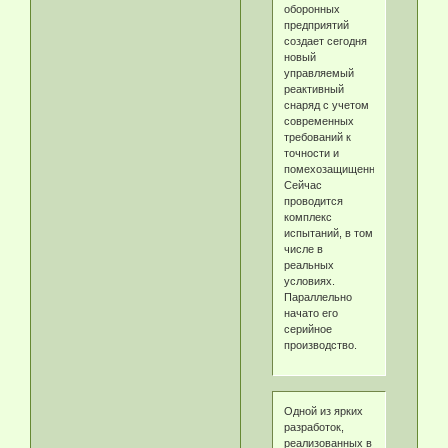
оборонных
предприятий
создает сегодня
новый
управляемый
реактивный
снаряд с учетом
современных
требований к
точности и
помехозащищенности.
Сейчас
проводится
комплекс
испытаний, в том
числе в
реальных
условиях.
Параллельно
начато его
серийное
производство.
Одной из ярких
разработок,
реализованных в