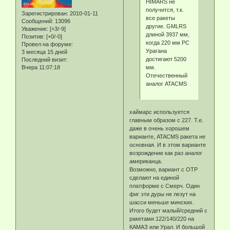
HIMARS не
получится, т.к.
Зарегистрирован
: 2010-01-11
все ракеты
Сообщений:
13096
другие. GMLRS
Уважение:
[+3/-9]
длиной 3937 мм,
Позитив:
[+0/-0]
когда 220 мм РС
Провел на форуме:
Урагана
3 месяца 15 дней
достигают 5200
Последний визит:
мм.
Вчера 11:07:18
Отечественный
аналог ATACMS
хаймарс используется
главным образом с 227. Т.е.
даже в очень хорошем
варианте, ATACMS ракета не
основная. И в этом варианте
возрождение как раз аналог
американца.
Возможно, вариант с ОТР
сделают на единой
платформе с Смерч. Один
фиг эти дуры не лезут на
шасси меньше минских.
Итого будет малый/средний с
ракетами 122/140/220 на
КАМАЗ или Урал. И большой