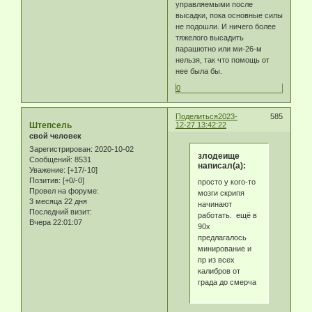
управляемыми после
высадки, пока основные силы
не подошли. И ничего более
тяжелого высадить
парашютно или ми-26-м
нельзя, так что помощь от
нее была бы.
0
Поделиться
2023-
585
Штепсель
12-27 13:42:22
свой человек
Зарегистрирован
: 2020-10-02
злодеище
Сообщений:
8531
написал(а):
Уважение:
[+17/-10]
Позитив:
[+0/-0]
просто у кого-то
Провел на форуме:
мозги скрипя
3 месяца 22 дня
начинают
Последний визит:
работать. ещё в
Вчера 22:01:07
90х
предлагалось
минирование и
пр из всех
калибров от
града до смерча