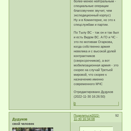
более-менее нейтральным -
специальные операции
благозвучнее звучит, чем
экспедиционный корпус)
Ну и в Коминтерне, но это к
спецслужбам и партии.
По Тылу ВС - так он и так был
и есть Видом ВС. А ГО и ЧС -
это по мотивам Огаркова,
когда собственно армия
невелика и с высокой долей
контрактников
(сверхсрочников), а вот
мобилизационная армия - это
скорее на случай Третьей
мировой, что скорее к
назначению именно
современного МЧС
Отредактировано Дудуков
(2022-11-30 16:26:50)
0
Поделиться
2022-
92
Дудуков
11-30 16:34:08
свой человек