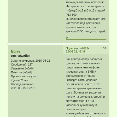
только размерами побольше.
Интересно - это если делать
гибрид Су-17 и Су-15 с парой
Р13-300.
Эшелонированного ракетного
частокола над Арктикой в
любом случае нет, там
дивизии ПВО заводских труб.
0
Поделиться
2022-
103
Monty
12-01 12:46:46
втянувшийся
Как альтернативу развития
Зарегистрирован
: 2018-05-18
сухопутных войск можно
Сообщений:
137
представить что на фоне
Уважение:
[+0/-0]
изучения опыта ВМВ и
Позитив:
[+0/-0]
впечатления от "пилы
Провел на форуме:
Гитлера" командование
7 дней 21 час
Последний визит:
решит использовать этот
2026-05-15 13:20:10
опыт и сделает два важных
шага. Во-первых разделят
пехоту на условных егерей и
мотострелков, т.е. на
классическую пехоту и
пехота которая
взаимодействует с танками и