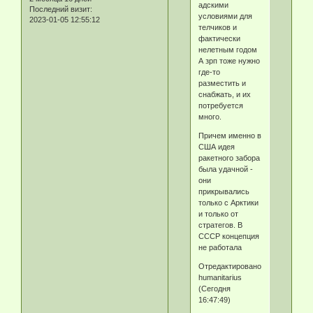
адскими
Последний визит:
условиями для
2023-01-05 12:55:12
телчиков и
фактически
нелетным годом
А зрп тоже нужно
где-то
разместить и
снабжать, и их
потребуется
много.
Причем именно в
США идея
ракетного забора
была удачной -
они
прикрывались
только с Арктики
и только от
стратегов. В
СССР концепция
не работала
Отредактировано
humanitarius
(Сегодня
16:47:49)