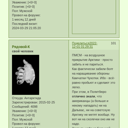
Уважение:
[+0/-0]
Позитив:
[+0/-0]
Пол:
Мужской
Провел на форуме:
1 месяц 12 дней
Последний визит:
2024-03-29 21:05:20
Поделиться
2022-
101
Рядовой-К
12-01 01:29:31
свой человек
ПМСМ - на воздушное
прикрытие Арктики - просто
забить и не париться.
Как фактически забили болт
на наращивание обороны
Камчатки-Чукотки. Ибо - всё-
равно пробьют и сделают это
легко.
При этом, в Политбюро
отлично знали
, что
Откуда:
Антарктида
американцы (а больше и
Зарегистрирован
: 2015-02-25
некому нападать) ни на
Сообщений:
4098
Дальвас, ни на советскую
Уважение:
[+0/-0]
Арктику не метят вообще. Ну
Позитив:
[+0/-0]
вот ни на сколечки оно им не
Пол:
Мужской
Провел на форуме:
надо.
1 месяц 12 дней