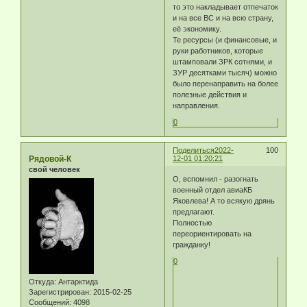
то это накладывает отпечаток
и на все ВС и на всю страну,
её экономику.
Те ресурсы (и финансовые, и
руки работников, которые
штамповали ЗРК сотнями, и
ЗУР десятками тысяч) можно
было перенаправить на более
полезные действия и
направления.
0
Поделиться
2022-
100
Рядовой-К
12-01 01:20:21
свой человек
О, вспомнил - разогнать
военный отдел авиаКБ
Яковлева! А то всякую дрянь
предлагают.
Полностью
переориентировать на
гражданку!
0
Откуда:
Антарктида
Зарегистрирован
: 2015-02-25
Сообщений:
4098