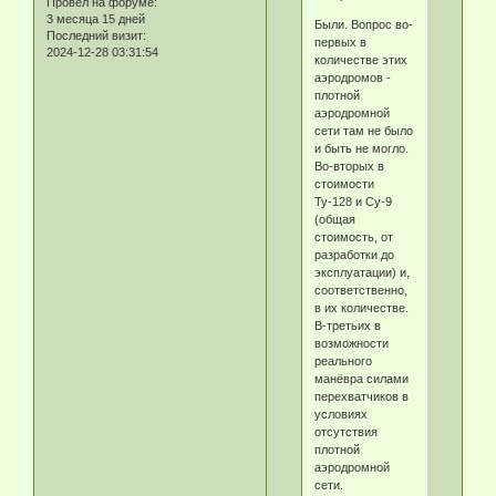
Провел на форуме:
3 месяца 15 дней
Были. Вопрос во-
Последний визит:
первых в
2024-12-28 03:31:54
количестве этих
аэродромов -
плотной
аэродромной
сети там не было
и быть не могло.
Во-вторых в
стоимости
Ту-128 и Су-9
(общая
стоимость, от
разработки до
эксплуатации) и,
соответственно,
в их количестве.
В-третьих в
возможности
реального
манёвра силами
перехватчиков в
условиях
отсутствия
плотной
аэродромной
сети.