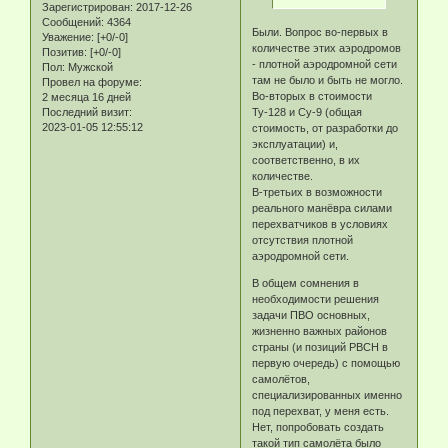
Зарегистрирован
: 2017-12-26
Сообщений:
4364
Были. Вопрос во-первых в
Уважение:
[+0/-0]
количестве этих аэродромов
Позитив:
[+0/-0]
- плотной аэродромной сети
Пол:
Мужской
там не было и быть не могло.
Провел на форуме:
Во-вторых в стоимости
2 месяца 16 дней
Последний визит:
Ту-128 и Су-9 (общая
2023-01-05 12:55:12
стоимость, от разработки до
эксплуатации) и,
соответственно, в их
количестве.
В-третьих в возможности
реального манёвра силами
перехватчиков в условиях
отсутствия плотной
аэродромной сети.
В общем сомнения в
необходимости решения
задачи ПВО основных,
жизненно важных районов
страны (и позиций РВСН в
первую очередь) с помощью
самолётов,
специализированных именно
под перехват, у меня есть.
Нет, попробовать создать
такой тип самолёта было