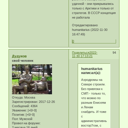
удачной - они прикрывались
только с Арктики и только от
стратегов. В СССР концепция
не работала
Отредактировано
humanitarius (2022-11-30
16:47:49)
0
Поделиться
2022-
94
Дудуков
11-30 17:13:21
свой человек
humanitarius
написал(а):
Аэродромы на
Севере строили.
Без привязки к
СМП - только то,
Откуда:
Москва
что можно по
Зарегистрирован
: 2017-12-26
разным Енисеям
Сообщений:
4364
и Ленам
Уважение:
[+0/-0]
снабдить. И тоже
Позитив:
[+0/-0]
с
Пол:
Мужской
административным
Провел на форуме:
востор7гом, с
2 месяца 16 дней