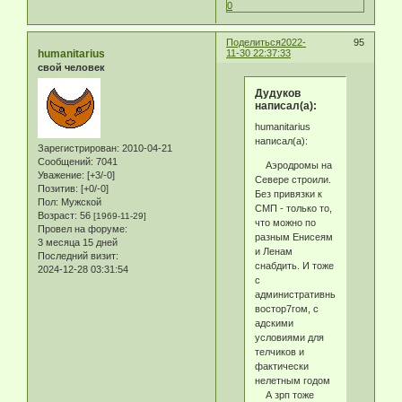
0
Поделиться
2022-
95
humanitarius
11-30 22:37:33
свой человек
Дудуков
написал(а):
humanitarius
написал(а):
Зарегистрирован
: 2010-04-21
Сообщений:
7041
Аэродромы на
Уважение:
[+3/-0]
Севере строили.
Позитив:
[+0/-0]
Без привязки к
Пол:
Мужской
СМП - только то,
Возраст:
56
[1969-11-29]
что можно по
Провел на форуме:
разным Енисеям
3 месяца 15 дней
и Ленам
Последний визит:
снабдить. И тоже
2024-12-28 03:31:54
с
административным
востор7гом, с
адскими
условиями для
телчиков и
фактически
нелетным годом
А зрп тоже