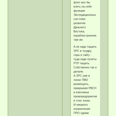
флот мог бы
взять на себя
функции
Экспедиционных
сил плюс
развитие
Дальнего
Востока,
кораблестроения
там же.
А не надо тащить
ЗРС в тундру,
горы и тайгу -
туда надо пункты
РТР тащить.
Собственно так и
делали.
А ЗРС уже в
зонах ПВО
размещать,
прикрывая РВСН
и ключевые
промпредприятия
в этих зонах.
И никакого
ограничения
ПРО одним