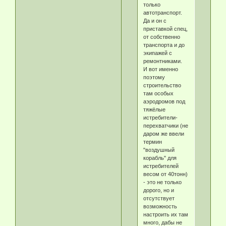
только
автотранспорт.
Да и он с
приставкой спец,
от собственно
транспорта и до
экипажей с
ремонтниками.
И вот именно
поэтому
строительство
там особых
аэродромов под
тяжёлые
истребители-
перехватчики (не
даром же ввели
термин
"воздушный
корабль" для
истребителей
весом от 40тонн)
- это не только
дорого, но и
отсутствует
возможность
настроить их там
много, дабы не