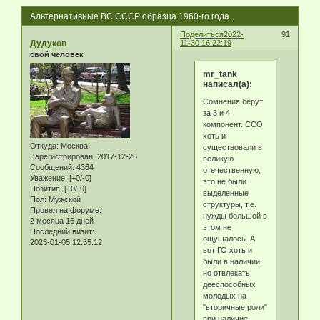
Альтернативные ВС СССР образца 1960-го года.
Поделиться
2022-
91
Дудуков
11-30 16:22:19
свой человек
mr_tank
написал(а):
Сомнения берут
за 3 и 4
компонент. ССО
хоть и
Откуда:
Москва
существовали в
Зарегистрирован
: 2017-12-26
великую
Сообщений:
4364
отечественную,
Уважение:
[+0/-0]
это не были
Позитив:
[+0/-0]
выделенные
Пол:
Мужской
структуры, т.е.
Провел на форуме:
нужды большой в
2 месяца 16 дней
этом не
Последний визит:
ощущалось. А
2023-01-05 12:55:12
вот ГО хоть и
были в наличии,
но отвлекать
дееспособных
молодых на
"вторичные роли"
при наличие