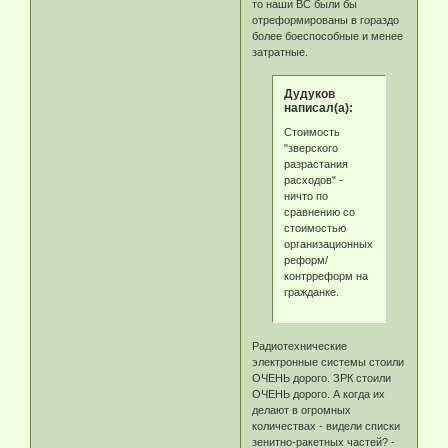
то наши ВС были бы
отреформированы в гораздо
более боеспособные и менее
затратные.
Дудуков
написал(а):
Стоимость
"зверского
разрастания
расходов" -
ничто по
сравнению со
стоимостью
организационных
реформ/
контрреформ на
гражданке.
Радиотехнические
электронные системы стоили
ОЧЕНЬ дорого. ЗРК стоили
ОЧЕНЬ дорого. А когда их
делают в огромных
количествах - видели списки
зенитно-ракетных частей? -