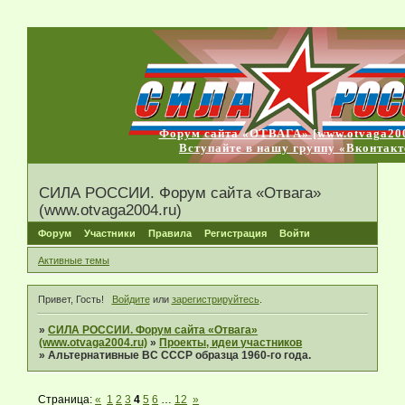
Форум сайта «ОТВАГА» [www.otvaga200
Вступайте в нашу группу «Вконтакт
СИЛА РОССИИ. Форум сайта «Отвага»
(www.otvaga2004.ru)
Форум
Участники
Правила
Регистрация
Войти
Активные темы
Привет, Гость!
Войдите
или
зарегистрируйтесь
.
»
СИЛА РОССИИ. Форум сайта «Отвага»
(www.otvaga2004.ru)
»
Проекты, идеи участников
»
Альтернативные ВС СССР образца 1960-го года.
Страница:
«
1
2
3
4
5
6
…
12
»