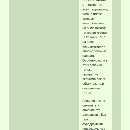
Но, если отойти
от прикрытия
всей территории,
чего, в плане
огневых
возможностей,
не было никогда,
то крупные зоны
ПВО плюс РТР
на всех
направлениях -
вполне рабочий
вариант.
Особенно если в
этих зонах не
только
прикрытие
экономических
объектов, но и
соединений
РВСН.
Авиация это не
самолёты -
авиация это
аэродромы. Как
там с
аэродромами
под воздушные