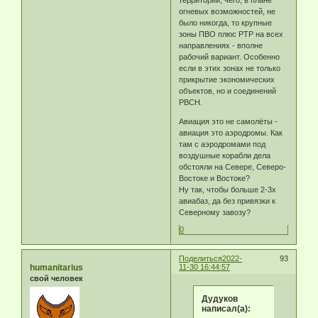
огневых возможностей, не
было никогда, то крупные
зоны ПВО плюс РТР на всех
направлениях - вполне
рабочий вариант. Особенно
если в этих зонах не только
прикрытие экономических
объектов, но и соединений
РВСН.
Авиация это не самолёты -
авиация это аэродромы. Как
там с аэродромами под
воздушные корабли дела
обстояли на Севере, Северо-
Востоке и Востоке?
Ну так, чтобы больше 2-3х
авиабаз, да без привязки к
Северному завозу?
0
Поделиться
2022-
93
humanitarius
11-30 16:44:57
свой человек
Дудуков
написал(а):