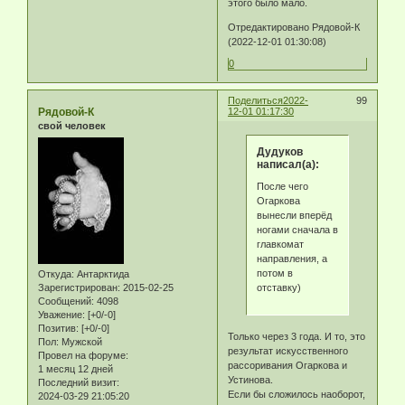
этого было мало.
Отредактировано Рядовой-К
(2022-12-01 01:30:08)
0
Поделиться
2022-
99
Рядовой-К
12-01 01:17:30
свой человек
Дудуков
написал(а):
После чего
Огаркова
вынесли вперёд
ногами сначала в
главкомат
направления, а
потом в
Откуда:
Антарктида
отставку)
Зарегистрирован
: 2015-02-25
Сообщений:
4098
Уважение:
[+0/-0]
Позитив:
[+0/-0]
Только через 3 года. И то, это
Пол:
Мужской
результат искусственного
Провел на форуме:
рассоривания Огаркова и
1 месяц 12 дней
Устинова.
Последний визит:
Если бы сложилось наоборот,
2024-03-29 21:05:20