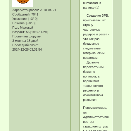
humanitarius
написал(а):
Зарегистрирован
: 2010-04-21
Сообщений:
7041
Создание ЗРВ,
Уважение:
[+3/-0]
прикрывающих
Позитив:
[+0/-0]
страну
Пол:
Мужской
частоколом
Возраст:
56
[1969-11-29]
радаров и ракет -
Провел на форуме:
это как раз
3 месяца 15 дней
бездумное
Последний визит:
следование
2024-12-28 03:31:54
американским
подходам.
Дальние
перехватчики
были не
попилом, а
вариантом
технического
решения и
локомотивом
развития
Переувлеклись,
да.
Административный
восторг -
страшная штука.