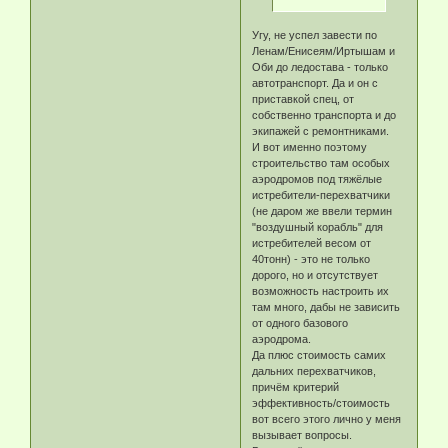
Угу, не успел завести по
Ленам/Енисеям/Иртышам и
Оби до ледостава - только
автотранспорт. Да и он с
приставкой спец, от
собственно транспорта и до
экипажей с ремонтниками.
И вот именно поэтому
строительство там особых
аэродромов под тяжёлые
истребители-перехватчики
(не даром же ввели термин
"воздушный корабль" для
истребителей весом от
40тонн) - это не только
дорого, но и отсутствует
возможность настроить их
там много, дабы не зависить
от одного базового
аэродрома.
Да плюс стоимость самих
дальних перехватчиков,
причём критерий
эффективность/стоимость
вот всего этого лично у меня
вызывает вопросы.