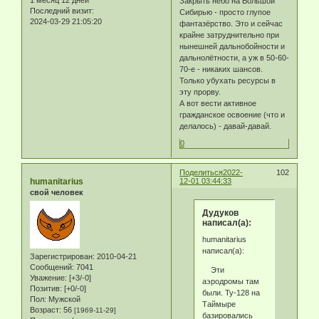
Закрыть небо на Большой
Последний визит:
Сибирью - просто глупое
2024-03-29 21:05:20
фантазёрство. Это и сейчас
крайне затруднительно при
нынешней дальнобойности и
дальнолётности, а уж в 50-60-
70-е - никаких шансов.
Только убухать ресурсы в
эту прорву.
А вот вести активное
гражданское освоение (что и
делалось) - давай-давай.
0
Поделиться
2022-
102
humanitarius
12-01 03:44:33
свой человек
Дудуков
написал(а):
humanitarius
написал(а):
Зарегистрирован
: 2010-04-21
Сообщений:
7041
Эти
Уважение:
[+3/-0]
аэродромы там
Позитив:
[+0/-0]
были. Ту-128 на
Пол:
Мужской
Таймыре
Возраст:
56
[1969-11-29]
базировались