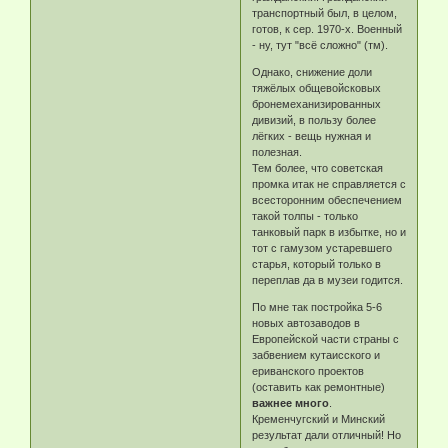
транспортный был, в целом,
готов, к сер. 1970-х. Военный
- ну, тут "всё сложно" (тм).
Однако, снижение доли
тяжёлых общевойсковых
бронемеханизированных
дивизий, в пользу более
лёгких - вещь нужная и
полезная.
Тем более, что советская
промка итак не справляется с
всесторонним обеспечением
такой толпы - только
танковый парк в избытке, но и
тот с гамузом устаревшего
старья, который только в
переплав да в музеи годится.
По мне так постройка 5-6
новых автозаводов в
Европейской части страны с
забвением кутаисского и
ериванского проектов
(оставить как ремонтные)
важнее много
.
Кременчугский и Минский
результат дали отличный! Но