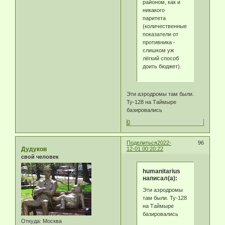
районом, как и
никакого
паритета
(количественные
показатели от
противника -
слишком уж
лёгкий способ
доить бюджет).
Эти аэродромы там были.
Ту-128 на Таймыре
базировались
0
Поделиться
2022-
96
Дудуков
12-01 00:20:22
свой человек
humanitarius
написал(а):
Эти аэродромы
там были. Ту-128
на Таймыре
базировались
Откуда:
Москва