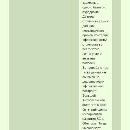
зависить от
одного базового
аэродрома.
Да плюс
стоимость самих
дальних
перехватчиков,
причём критерий
эффективность/
стоимость вот
всего этого
лично у меня
вызывает
вопросы.
Вот серьёзно - за
те же деньги как
бы было не
дешевле и/или
эффективнее
построить
Большой
Тихоокеанский
флот, что может
быть ещё одним
из вариантов
развития ВС в
60-е годы. Тогда
именно этот