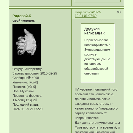
Поделиться
2022-
98
Рядовой-К
12-01 01:07:39
свой человек
Дудуков
написал(а):
Нарисовывалась
необходимость в
Экспедиционном
корпусе,
действующем не
по канонам
общевойсковой
Откуда:
Антарктида
операции.
Зарегистрирован
: 2015-02-25
Сообщений:
4098
Уважение:
[+0/-0]
Позитив:
[+0/-0]
НА уровнях пониманий того
Пол:
Мужской
времени это невозможно.
Провел на форуме:
Да ещё и политические
1 месяц 12 дней
закидоны сразу отсекут -
Последний визит:
явная аналогия "передового
2024-03-29 21:05:20
отряда капитализма"
напрашивается.
Да и для этого нужно сначала
Флот построить, и военный, и
гражданский. Гражданский