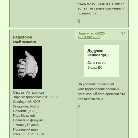
надо, но вот развивать тему -
вот тут те самые сомнения и
появляются.
0
Поделиться
2022-
97
Рядовой-К
12-01 00:56:37
свой человек
Дудуков
написал(а):
Да, к теме о
Видах ВС.
На уровнях понимания
конструирования военных
Откуда:
Антарктида
организаций того времени это
Зарегистрирован
: 2015-02-25
всё невозможно.
Сообщений:
4098
Уважение:
[+0/-0]
0
Позитив:
[+0/-0]
Пол:
Мужской
Провел на форуме:
1 месяц 12 дней
Последний визит:
2024-03-29 21:05:20