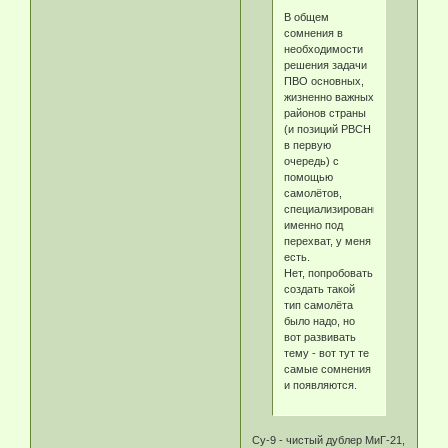
В общем
сомнения в
необходимости
решения задачи
ПВО основных,
жизненно важных
районов страны
(и позиций РВСН
в первую
очередь) с
помощью
самолётов,
специализированных
именно под
перехват, у меня
есть.
Нет, попробовать
создать такой
тип самолёта
было надо, но
вот развивать
тему - вот тут те
самые сомнения
и появляются.
Су-9 - чистый дублер МиГ-21,