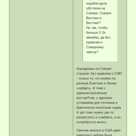
корабли дела
обстояли на
Севере, Северо-
Востоке и
Востоке?
Ну так, чтобы
больше 2-3х
авиабаз, да без
привязки к
Северному
завозу?
Аэродромы на Севере
строили. Без привязки к СМП
- только то, что можно по
разным Енисеям и Ленам
снабдить. И тоже с
административным
востор7гом, с адскими
условиями для телчиков и
фактически нелетным годом
А зрп тоже нужно где-то
разместить и снабжать, и их
потребуется много.
Причем именно в США идея
ракетного забора была