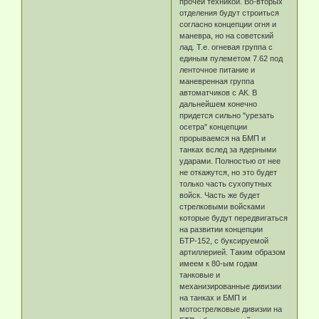
прочей техникой. Во-вторых
отделения будут строиться
согласно концепции огня и
маневра, но на советский
лад. Т.е. огневая группа с
единым пулеметом 7.62 под
ленточное питание и
маневренная группа
автоматчиков с АК. В
дальнейшем конечно
придется сильно "урезать
осетра" концепции
прорываемся на БМП и
танках вслед за ядерными
ударами. Полностью от нее
не откажутся, но это будет
только часть сухопутных
войск. Часть же будет
стрелковыми войсками
которые будут передвигаться
на развитии концепции
БТР-152, с буксируемой
артиллерией. Таким образом
имеем к 80-ым годам
танковые и
механизированные дивизии
на танках и БМП и
мотострелковые дивизии на