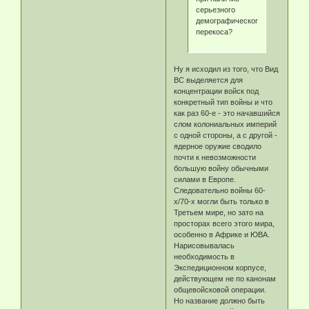
серьезного
демографического
перекоса?
Ну я исходил из того, что Вид
ВС выделяется для
концентрации войск под
конкретный тип войны и что
как раз 60-е - это начавшийся
слом колониальных империй
с одной стороны, а с другой -
ядерное оружие сводило
почти к невозможности
большую войну обычными
силами в Европе.
Следовательно войны 60-
х/70-х могли быть только в
Третьем мире, но зато на
просторах всего этого мира,
особенно в Африке и ЮВА.
Нарисовывалась
необходимость в
Экспедиционном корпусе,
действующем не по канонам
общевойсковой операции.
Но название должно быть