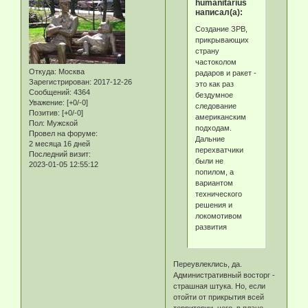
humanitarius
написал(а):
Создание ЗРВ,
прикрывающих
страну
частоколом
Откуда:
Москва
радаров и ракет -
Зарегистрирован
: 2017-12-26
это как раз
Сообщений:
4364
бездумное
Уважение:
[+0/-0]
следование
Позитив:
[+0/-0]
американским
Пол:
Мужской
подходам.
Провел на форуме:
Дальние
2 месяца 16 дней
перехватчики
Последний визит:
были не
2023-01-05 12:55:12
попилом, а
вариантом
технического
решения и
локомотивом
развития
Переувлеклись, да.
Административный восторг -
страшная штука. Но, если
отойти от прикрытия всей
территории, чего, в плане