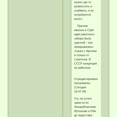
нужно где-то
разместить и
снабжать, и их
потребуется
много.
Причем
именно в США
идея ракетного
забора была
удачной - они
прикрывались
только с Арктики
и только от
стратегов. В
СССР концепция
не работала
Отредактировано
humanitarius
(Сегодня
16:47:49)
Угу, не успел
завести по
Ленам/Енисеям/
Иртышам и Оби
до ледостава -