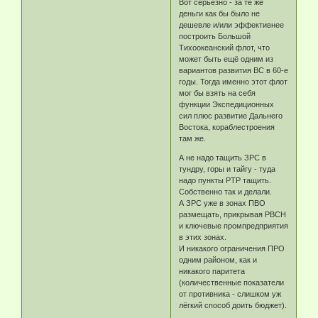
Вот серьёзно - за те же
деньги как бы было не
дешевле и/или эффективнее
построить Большой
Тихоокеанский флот, что
может быть ещё одним из
вариантов развития ВС в 60-е
годы. Тогда именно этот флот
мог бы взять на себя
функции Экспедиционных
сил плюс развитие Дальнего
Востока, кораблестроения
там же.
А не надо тащить ЗРС в
тундру, горы и тайгу - туда
надо пункты РТР тащить.
Собственно так и делали.
А ЗРС уже в зонах ПВО
размещать, прикрывая РВСН
и ключевые промпредприятия
в этих зонах.
И никакого ограничения ПРО
одним районом, как и
никакого паритета
(количественные показатели
от противника - слишком уж
лёгкий способ доить бюджет).