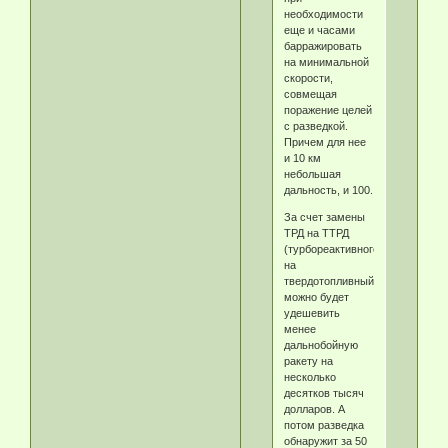
необходимости
еще и часами
барражировать
на минимальной
скорости,
совмещая
поражение целей
с разведкой.
Причем для нее
и 10 км
небольшая
дальность, и 100.
За счет замены
ТРД на ТТРД
(турбореактивного
на
твердотопливный)
можно будет
удешевить
менее
дальнобойную
ракету на
несколько
десятков тысяч
долларов. А
потом разведка
обнаружит за 50