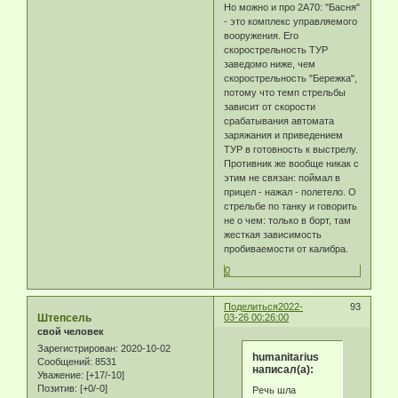
Но можно и про 2А70: "Басня"
- это комплекс управляемого
вооружения. Его
скорострельность ТУР
заведомо ниже, чем
скорострельность "Бережка",
потому что темп стрельбы
зависит от скорости
срабатывания автомата
заряжания и приведением
ТУР в готовность к выстрелу.
Противник же вообще никак с
этим не связан: поймал в
прицел - нажал - полетело. О
стрельбе по танку и говорить
не о чем: только в борт, там
жесткая зависимость
пробиваемости от калибра.
0
Поделиться
2022-
93
Штепсель
03-26 00:26:00
свой человек
Зарегистрирован
: 2020-10-02
humanitarius
Сообщений:
8531
написал(а):
Уважение:
[+17/-10]
Позитив:
[+0/-0]
Речь шла