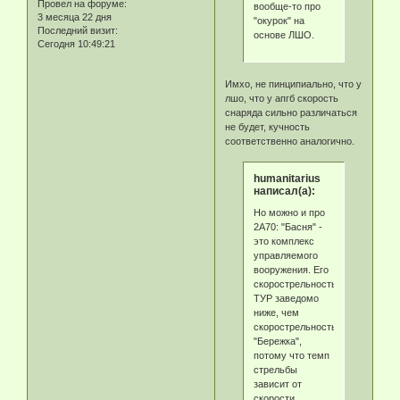
Провел на форуме:
вообще-то про
3 месяца 22 дня
"окурок" на
Последний визит:
основе ЛШО.
Сегодня 10:49:21
Имхо, не пинципиально, что у
лшо, что у апгб скорость
снаряда сильно различаться
не будет, кучность
соответственно аналогично.
humanitarius
написал(а):
Но можно и про
2А70: "Басня" -
это комплекс
управляемого
вооружения. Его
скорострельность
ТУР заведомо
ниже, чем
скорострельность
"Бережка",
потому что темп
стрельбы
зависит от
скорости