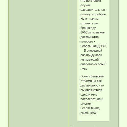
что во втором
случае
расширительное
словоупотребление.
Ну и - зачем
стрелять по
бронеходу
ОФСом, главное
достоинство
которого -
небольшая ДПВ?
В очередной
раз придумали
не имеющий
аналогов особый
путь
Всем советским
бтр/бмп на тех
дистанциях, что
вы обозначили -
однозначно
поплохеет. Да и
многим
несоветским,
имхо, тоже.