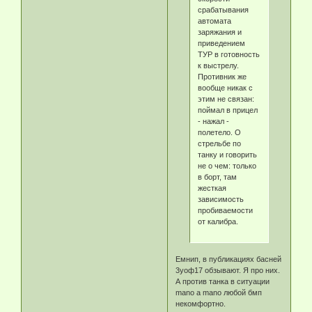
срабатывания
автомата
заряжания и
приведением
ТУР в готовность
к выстрелу.
Противник же
вообще никак с
этим не связан:
поймал в прицел
- нажал -
полетело. О
стрельбе по
танку и говорить
не о чем: только
в борт, там
жесткая
зависимость
пробиваемости
от калибра.
Емнип, в публикациях басней
3уоф17 обзывают. Я про них.
А против танка в ситуации
manо а mano любой бмп
некомфортно.