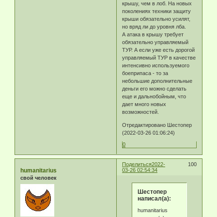
крышу, чем в лоб. На новых
поколениях техники защиту
крыши обязательно усилят,
но вряд ли до уровня лба.
А атака в крышу требует
обязательно управляемый
ТУР. А если уже есть дорогой
управляемый ТУР в качестве
интенсивно используемого
боеприпаса - то за
небольшие дополнительные
деньги его можно сделать
еще и дальнобойным, что
дает много новых
возможностей.
Отредактировано Шестопер
(2022-03-26 01:06:24)
0
Поделиться
2022-
100
humanitarius
03-26 02:54:34
свой человек
Шестопер
написал(а):
humanitarius