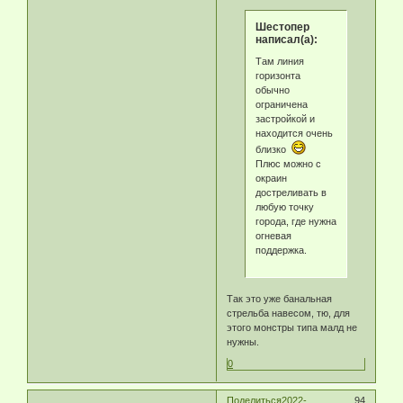
Шестопер
написал(а):
Там линия
горизонта
обычно
ограничена
застройкой и
находится очень
близко
Плюс можно с
окраин
достреливать в
любую точку
города, где нужна
огневая
поддержка.
Так это уже банальная
стрельба навесом, тю, для
этого монстры типа малд не
нужны.
0
Поделиться
2022-
94