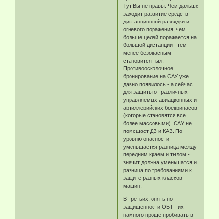
Тут Вы не правы. Чем дальше
заходит развитие средств
дистанционной разведки и
огневого поражения, чем
больше целей поражается на
большой дистанции - тем
менее безопасным
становится тыл.
Противоосколочное
бронирование на САУ уже
давно появилось - а сейчас
для защиты от различных
управляемых авиационных и
артиллерийских боеприпасов
(которые становятся все
более массовыми) САУ не
помешает ДЗ и КАЗ. По
уровню опасности
уменьшается разница между
передним краем и тылом -
значит должна уменьшатся и
разница по требованиями к
защите разных классов
машин.
В-третьих, опять по
защищенности ОБТ - их
намного проще пробивать в