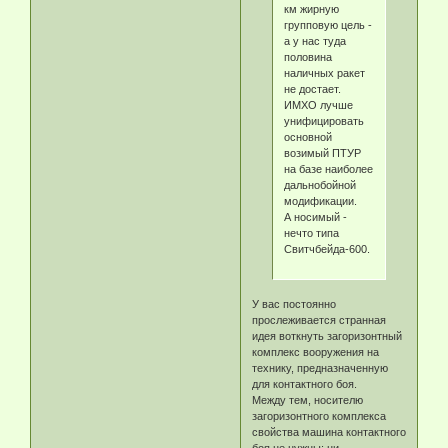
км жирную
групповую цель -
а у нас туда
половина
наличных ракет
не достает.
ИМХО лучше
унифицировать
основной
возимый ПТУР
на базе наиболее
дальнобойной
модификации.
А носимый -
нечто типа
Свитчбейда-600.
У вас постоянно
прослеживается странная
идея воткнуть загоризонтный
комплекс вооружения на
технику, предназначенную
для контактного боя.
Между тем, носителю
загоризонтного комплекса
свойства машина контактного
боя не нужны: ни