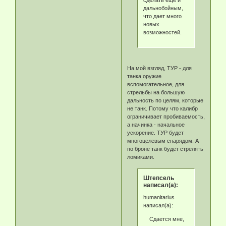
сделать еще и
дальнобойным,
что дает много
новых
возможностей.
На мой взгляд, ТУР - для
танка оружие
вспомогательное, для
стрельбы на большую
дальность по целям, которые
не танк. Потому что калибр
ограничивает пробиваемость,
а начинка - начальное
ускорение. ТУР будет
многоцелевым снарядом. А
по броне танк будет стрелять
ломиками.
Штепсель
написал(а):
humanitarius
написал(а):
Сдается мне,