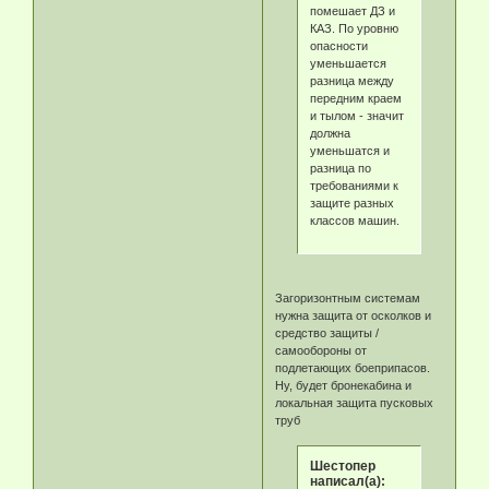
помешает ДЗ и
КАЗ. По уровню
опасности
уменьшается
разница между
передним краем
и тылом - значит
должна
уменьшатся и
разница по
требованиями к
защите разных
классов машин.
Загоризонтным системам
нужна защита от осколков и
средство защиты /
самообороны от
подлетающих боеприпасов.
Ну, будет бронекабина и
локальная защита пусковых
труб
Шестопер
написал(а):