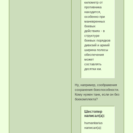
километр от
противника
находится,
особенно при
маневренных
боевых
действиях - в
структуре
боевых порядков
дивизий и армий
ширина полосы
обеспечения
может
составлять
десятки км.
Ну, например, соображения
сохранения боеспособности.
Кому нужен танк, если он без
боекомплекта?
Шестопер
написал(а):
humanitarius
написал(а):