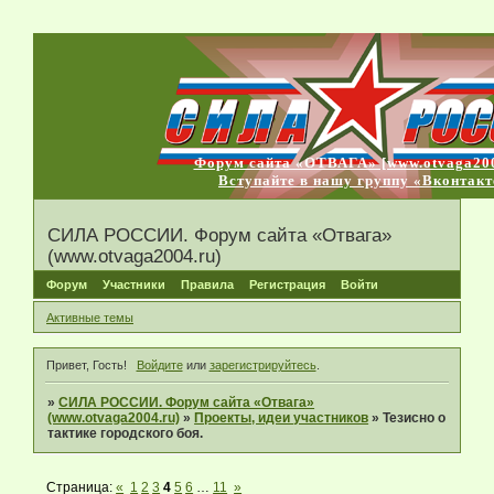
Форум сайта «ОТВАГА» [www.otvaga200
Вступайте в нашу группу «Вконтакт
СИЛА РОССИИ. Форум сайта «Отвага»
(www.otvaga2004.ru)
Форум
Участники
Правила
Регистрация
Войти
Активные темы
Привет, Гость!
Войдите
или
зарегистрируйтесь
.
»
СИЛА РОССИИ. Форум сайта «Отвага»
(www.otvaga2004.ru)
»
Проекты, идеи участников
»
Тезисно о
тактике городского боя.
Страница:
«
1
2
3
4
5
6
…
11
»