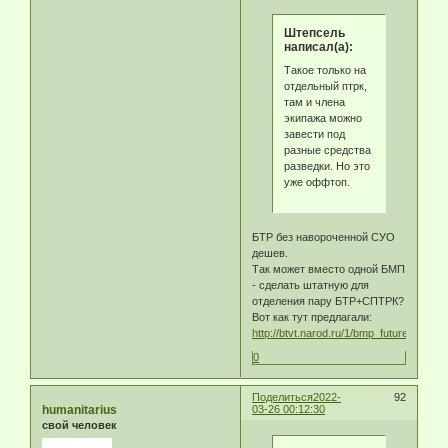
Штепсель
написал(а):
Такое только на
отдельный птрк,
там и члена
экипажа можно
завести под
разные средства
разведки. Но это
уже оффтоп.
БТР без навороченной СУО
дешев.
Так может вместо одной БМП
- сделать штатную для
отделения пару БТР+СПТРК?
Вот как тут предлагали:
http://btvt.narod.ru/1/bmp_future/bmp_fu
0
Поделиться
2022-
92
humanitarius
03-26 00:12:30
свой человек