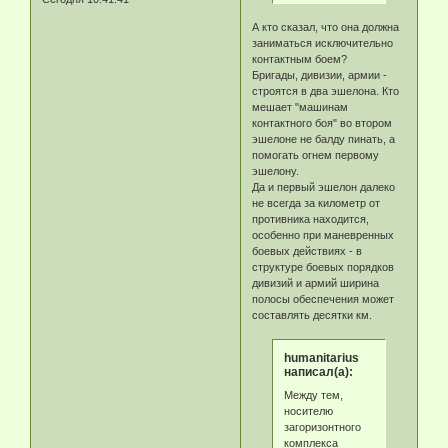
А кто сказал, что она должна
заниматься исключительно
контактным боем?
Бригады, дивизии, армии -
строятся в два эшелона. Кто
мешает "машинам
контактного боя" во втором
эшелоне не балду пинать, а
помогать огнем первому
эшелону.
Да и первый эшелон далеко
не всегда за километр от
противника находится,
особенно при маневренных
боевых действиях - в
структуре боевых порядков
дивизий и армий ширина
полосы обеспечения может
составлять десятки км.
humanitarius
написал(а):
Между тем,
носителю
загоризонтного
комплекса