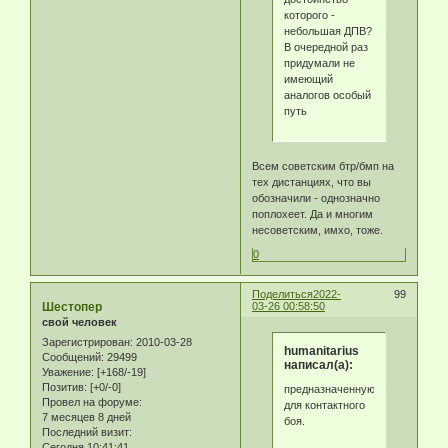
которого -
небольшая ДПВ?
В очередной раз
придумали не
имеющий
аналогов особый
путь
Всем советским бтр/бмп на
тех дистанциях, что вы
обозначили - однозначно
поплохеет. Да и многим
несоветским, имхо, тоже.
0
Поделиться
2022-
99
Шестопер
03-26 00:58:50
свой человек
Зарегистрирован
: 2010-03-28
humanitarius
Сообщений:
29499
написал(а):
Уважение:
[+168/-19]
Позитив:
[+0/-0]
предназначенную
Провел на форуме:
для контактного
7 месяцев 8 дней
боя.
Последний визит:
Сегодня 10:41:41