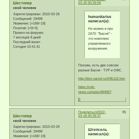
Шестопер
03-26 00:29:09
свой человек
Зарегистрирован
: 2010-03-28
humanitarius
Сообщений:
29499
написал(а):
Уважение:
[+168/-19]
Позитив:
[+0/-0]
Но можно и про
Провел на форуме:
2А70: "Басня" -
7 месяцев 8 дней
это комплекс
Последний визит:
управляемого
Сегодня 10:41:41
вооружения.
Похоже, есть две совсем
разные Басни - ТУР и ОФС.
http://btvt.narod.ru/4/9k116.htm
https://vpk-
news.ru/news/48496?
0
Поделиться
2022-
95
Шестопер
03-26 00:39:37
свой человек
Зарегистрирован
: 2010-03-28
Штепсель
Сообщений:
29499
написал(а):
Уважение:
[+168/-19]