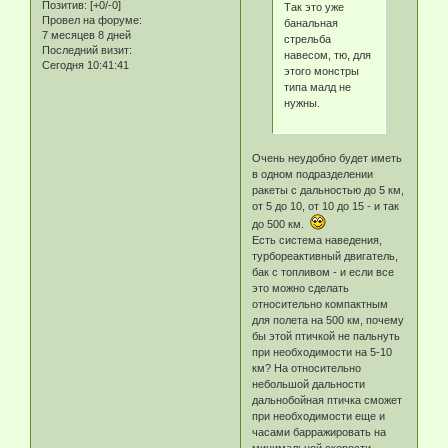
Позитив:
[+0/-0]
Так это уже
Провел на форуме:
банальная
7 месяцев 8 дней
стрельба
Последний визит:
навесом, тю, для
Сегодня 10:41:41
этого монстры
типа малд не
нужны.
Очень неудобно будет иметь
в одном подразделении
ракеты с дальностью до 5 км,
от 5 до 10, от 10 до 15 - и так
до 500 км.
Есть система наведения,
турбореактивный двигатель,
бак с топливом - и если все
это можно сделать
относительно компактным
для полета на 500 км, почему
бы этой птичкой не пальнуть
при необходимости на 5-10
км? На относительно
небольшой дальности
дальнобойная птичка сможет
при необходимости еще и
часами барражировать на
минимальной скорости,