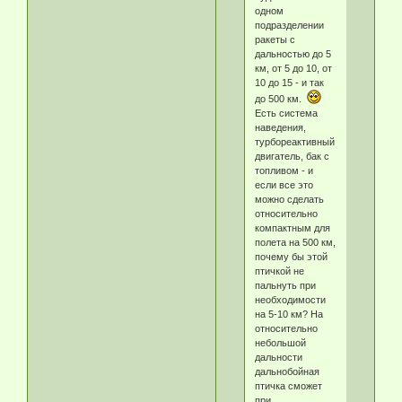
одном
подразделении
ракеты с
дальностью до 5
км, от 5 до 10, от
10 до 15 - и так
до 500 км.
Есть система
наведения,
турбореактивный
двигатель, бак с
топливом - и
если все это
можно сделать
относительно
компактным для
полета на 500 км,
почему бы этой
птичкой не
пальнуть при
необходимости
на 5-10 км? На
относительно
небольшой
дальности
дальнобойная
птичка сможет
при