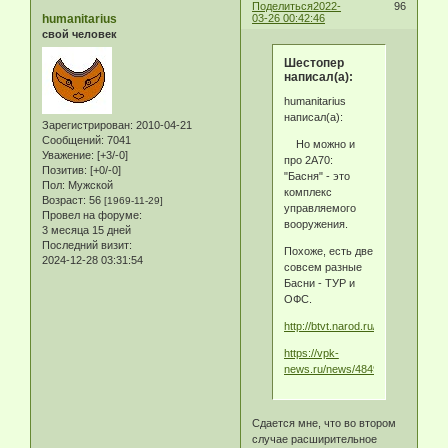
Поделиться
2022-
96
humanitarius
03-26 00:42:46
свой человек
Шестопер
написал(а):
humanitarius
написал(а):
Зарегистрирован
: 2010-04-21
Сообщений:
7041
Но можно и
Уважение:
[+3/-0]
про 2А70:
Позитив:
[+0/-0]
"Басня" - это
Пол:
Мужской
комплекс
Возраст:
56
[1969-11-29]
управляемого
Провел на форуме:
вооружения.
3 месяца 15 дней
Последний визит:
Похоже, есть две
2024-12-28 03:31:54
совсем разные
Басни - ТУР и
ОФС.
http://btvt.narod.ru/4/9k116.htm
https://vpk-
news.ru/news/48496?
Сдается мне, что во втором
случае расширительное