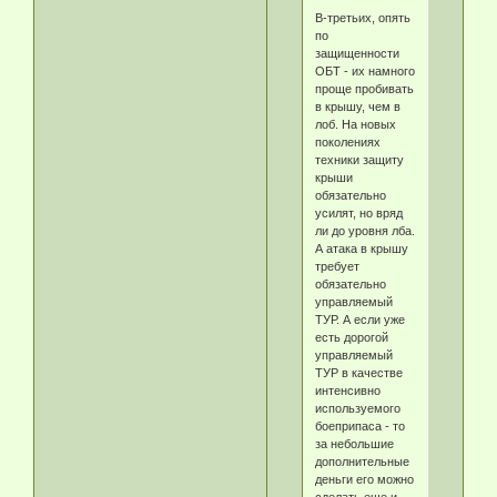
В-третьих, опять
по
защищенности
ОБТ - их намного
проще пробивать
в крышу, чем в
лоб. На новых
поколениях
техники защиту
крыши
обязательно
усилят, но вряд
ли до уровня лба.
А атака в крышу
требует
обязательно
управляемый
ТУР. А если уже
есть дорогой
управляемый
ТУР в качестве
интенсивно
используемого
боеприпаса - то
за небольшие
дополнительные
деньги его можно