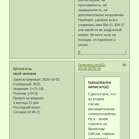
проходимость, ни
защищенность, ни
дополнительное вооружение.
Наоборот, удобнее всего
снаряжать ими БМ-21, БМ-27
или какой-то их модульный
аналог. Встал в тылу на
позиции, отстрелялся и
уехал.
0
Поделиться
2022-
98
Штепсель
03-26 00:55:30
свой человек
Зарегистрирован
: 2020-10-02
humanitarius
Сообщений:
8531
написал(а):
Уважение:
[+17/-10]
Позитив:
[+0/-0]
Сдается мне, что
Провел на форуме:
во втором
3 месяца 22 дня
случае
Последний визит:
расширительное
Сегодня 10:49:21
словоупотребление.
Ну и - зачем
стрелять по
бронеходу
ОФСом, главное
достоинство