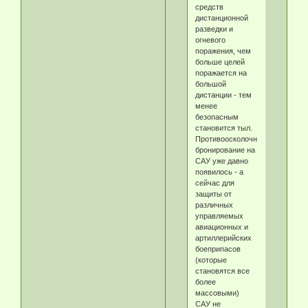
средств
дистанционной
разведки и
огневого
поражения, чем
больше целей
поражается на
большой
дистанции - тем
менее
безопасным
становится тыл.
Противоосколочное
бронирование на
САУ уже давно
появилось - а
сейчас для
защиты от
различных
управляемых
авиационных и
артиллерийских
боеприпасов
(которые
становятся все
более
массовыми)
САУ не