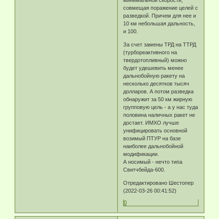
совмещая поражение целей с
разведкой. Причем для нее и
10 км небольшая дальность,
и 100.
За счет замены ТРД на ТТРД
(турбореактивного на
твердотопливный) можно
будет удешевить менее
дальнобойную ракету на
несколько десятков тысяч
долларов. А потом разведка
обнаружит за 50 км жирную
групповую цель - а у нас туда
половина наличных ракет не
достает. ИМХО лучше
унифицировать основной
возимый ПТУР на базе
наиболее дальнобойной
модификации.
А носимый - нечто типа
Свитчбейда-600.
Отредактировано Шестопер
(2022-03-26 00:41:52)
0