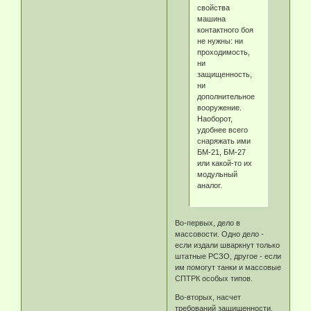
свойства
машина
контактного боя
не нужны: ни
проходимость,
ни
защищенность,
ни
дополнительное
вооружение.
Наоборот,
удобнее всего
снаряжать ими
БМ-21, БМ-27
или какой-то их
модульный
аналог.
Во-первых, дело в
массовости. Одно дело -
если издали шваркнут только
штатные РСЗО, другое - если
им помогут танки и массовые
СПТРК особых типов.
Во-вторых, насчет
требований защищенности.