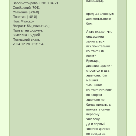
написал(а):
Зарегистрирован
: 2010-04-21
Сообщений:
7041
Уважение:
[+3/-0]
предназначенную
Позитив:
[+0/-0]
для контактного
Пол:
Мужской
боя.
Возраст:
56
[1969-11-29]
Провел на форуме:
А кто сказал, что
3 месяца 15 дней
она должна
Последний визит:
заниматься
2024-12-28 03:31:54
исключительно
контактным
боем?
Бригады,
дивизии, армии -
строятся в два
эшелона. Кто
мешает
"машинам
контактного боя"
во втором
эшелоне не
балду пинать, а
помогать огнем
первому
эшелону.
Да и первый
эшелон далеко
не всегда за