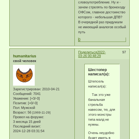
словоупотребление. Ну и -
зачем стрелять по бронеходу
ОФСом, главное достоинство
которого - небольшая ДПВ?
В очередной раз придумали
не имеющий аналогов особый
путь
0
Поделиться
2022-
97
humanitarius
03-26 00:48:29
свой человек
Шестопер
написал(а):
Штепсель
написал(а):
Зарегистрирован
: 2010-04-21
Сообщений:
7041
Так это уже
Уважение:
[+3/-0]
банальная
Позитив:
[+0/-0]
стрельба
Пол:
Мужской
навесом, тю, для
Возраст:
56
[1969-11-29]
этого монстры
Провел на форуме:
типа малд не
3 месяца 15 дней
нужны.
Последний визит:
2024-12-28 03:31:54
Очень неудобно
будет иметь в