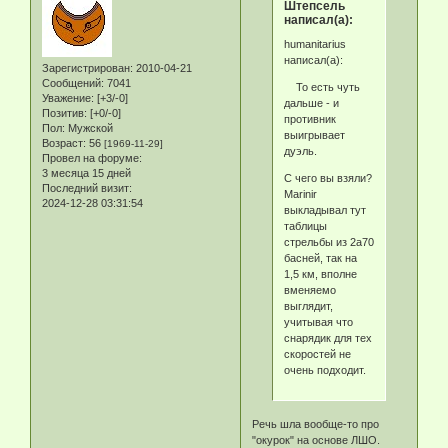
Штепсель
написал(а):
humanitarius
написал(а):
Зарегистрирован
: 2010-04-21
Сообщений:
7041
То есть чуть
Уважение:
[+3/-0]
дальше - и
Позитив:
[+0/-0]
противник
Пол:
Мужской
выигрывает
Возраст:
56
[1969-11-29]
дуэль.
Провел на форуме:
3 месяца 15 дней
С чего вы взяли?
Последний визит:
Marinir
2024-12-28 03:31:54
выкладывал тут
таблицы
стрельбы из 2а70
басней, так на
1,5 км, вполне
вменяемо
выглядит,
учитывая что
снарядик для тех
скоростей не
очень подходит.
Речь шла вообще-то про
"окурок" на основе ЛШО.