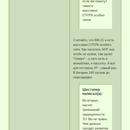
если им помогут
танки и
массовые
СПТРК особых
типов.
Считайте, что БМ-21 и есть
массовая СПТРК особого
типа. Как носитель НУР она
особо не нужна, там рулит
"Смерч" - у него есть и
моноблоки, и кассеты. А вот
для отстрела УР - самый раз.
В батарее 240 пусков до
перезарядки.
Шестопер
написал(а):
Во-вторых,
насчет
требований
защищенности.
Тут Вы не правы.
Чем дальше
заходит развитие