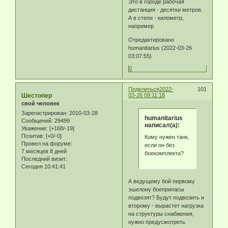
Это в городе рабочая
дистанция - десятки метров.
А в степи - километр,
например
Отредактировано
humanitarius (2022-03-26
03:07:55)
0
Поделиться
2022-
101
Шестопер
03-26 09:11:18
свой человек
Зарегистрирован
: 2010-03-28
humanitarius
Сообщений:
29499
написал(а):
Уважение:
[+168/-19]
Позитив:
[+0/-0]
Кому нужен танк,
Провел на форуме:
если он без
7 месяцев 8 дней
боекомплекта?
Последний визит:
Сегодня 10:41:41
А ведущему бой первому
эшелону боеприпасы
подвозят? Будут подвозить и
второму - вырастет нагрузка
на структуры снабжения,
нужно предусмотреть