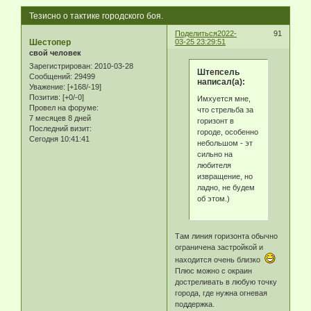
Тезисно о тактике городского боя.
Поделиться
2022-
91
Шестопер
03-25 23:29:51
свой человек
Зарегистрирован
: 2010-03-28
Штепсель
Сообщений:
29499
написал(а):
Уважение:
[+168/-19]
Позитив:
[+0/-0]
Имхуется мне,
Провел на форуме:
что стрельба за
7 месяцев 8 дней
горизонт в
Последний визит:
городе, особенно
Сегодня 10:41:41
небольшом - эт
сильно на
любителя
извращение, но
ладно, не будем
об этом.)
Там линия горизонта обычно
ограничена застройкой и
находится очень близко
Плюс можно с окраин
достреливать в любую точку
города, где нужна огневая
поддержка.