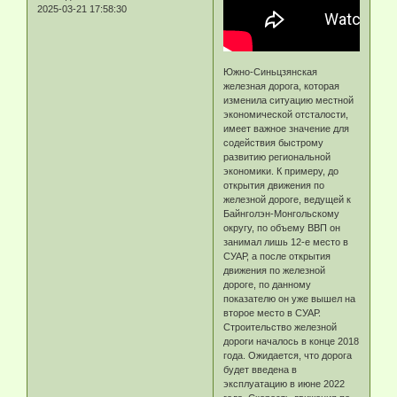
2025-03-21 17:58:30
Южно-Синьцзянская
железная дорога, которая
изменила ситуацию местной
экономической отсталости,
имеет важное значение для
содействия быстрому
развитию региональной
экономики. К примеру, до
открытия движения по
железной дороге, ведущей к
Байнголэн-Монгольскому
округу, по объему ВВП он
занимал лишь 12-е место в
СУАР, а после открытия
движения по железной
дороге, по данному
показателю он уже вышел на
второе место в СУАР.
Строительство железной
дороги началось в конце 2018
года. Ожидается, что дорога
будет введена в
эксплуатацию в июне 2022