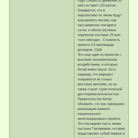
года. Скорость движения по
ней составит 120 км/час.
Ожидается, что в
перспективе по линии будут
курсировать восемь пар
пассажирских поездов в
сутки, а объем грузовых
перевозок составит 15 млн.
тонн ежегодно. Стоимость
проекта 3,5 миллиарда
долларов. США
Это еще один из проектов с
высоким экономическим
воздействием, в которые
Китай инвестирует. Есть
надежда, что маршрут
понравится не только
местным жителям, но он
также станет туристической
достопримечательностью.
Правительство Китая
объявило, что оно завершило
реализацию важного
национального
железнодорожного проекта.
Это последняя часть линии
пустыни Такламакан, которая
представляет собой первую в