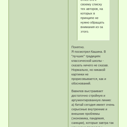
своему списку
тех авторов, на
которых в
принципе не
нужно обращать
внимания из-за
этого.
Понятно.
Я посмотрел Кашина. В
"лучших" традициях
классической школы -
сказать ничего не сказав.
Нормально, но никакой
картинки не
прорисовывается, как и
обоснований.
Вавилов выстраивает
достаточно стройную и
аргументированную линию:
а) Китай сегодня имеет очень
серьезные внутренние и
внешние проблемы
(экономика, пандемия,
санкции), которые завтра так