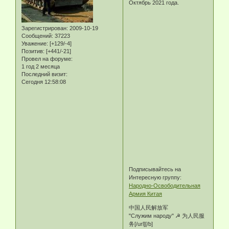
Октябрь 2021 года.
Зарегистрирован
: 2009-10-19
Сообщений:
37223
Уважение:
[+129/-4]
Позитив:
[+441/-21]
Провел на форуме:
1 год 2 месяца
Последний визит:
Сегодня 12:58:08
Подписывайтесь на
Интересную группу:
Народно-Освободительная
Армия Китая
中国人民解放军
"Служим народу" ☭ 为人民服
务[/url][/b]