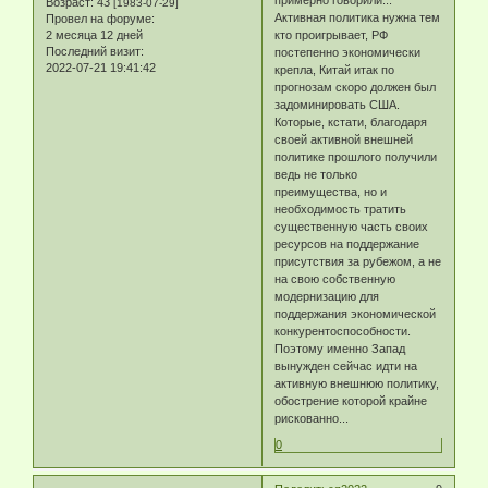
Возраст:
43
[1983-07-29]
Активная политика нужна тем
Провел на форуме:
кто проигрывает, РФ
2 месяца 12 дней
Последний визит:
постепенно экономически
2022-07-21 19:41:42
крепла, Китай итак по
прогнозам скоро должен был
задоминировать США.
Которые, кстати, благодаря
своей активной внешней
политике прошлого получили
ведь не только
преимущества, но и
необходимость тратить
существенную часть своих
ресурсов на поддержание
присутствия за рубежом, а не
на свою собственную
модернизацию для
поддержания экономической
конкурентоспособности.
Поэтому именно Запад
вынужден сейчас идти на
активную внешнюю политику,
обострение которой крайне
рискованно...
0