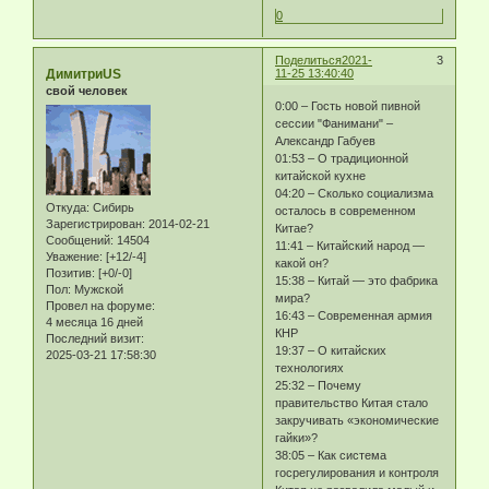
0
Поделиться
2021-
3
ДимитриUS
11-25 13:40:40
свой человек
0:00 – Гость новой пивной
сессии "Фанимани" –
Александр Габуев
01:53 – О традиционной
китайской кухне
04:20 – Сколько социализма
Откуда:
Сибирь
осталось в современном
Зарегистрирован
: 2014-02-21
Китае?
Сообщений:
14504
11:41 – Китайский народ —
Уважение:
[+12/-4]
какой он?
Позитив:
[+0/-0]
15:38 – Китай — это фабрика
Пол:
Мужской
мира?
Провел на форуме:
16:43 – Современная армия
4 месяца 16 дней
КНР
Последний визит:
19:37 – О китайских
2025-03-21 17:58:30
технологиях
25:32 – Почему
правительство Китая стало
закручивать «экономические
гайки»?
38:05 – Как система
госрегулирования и контроля