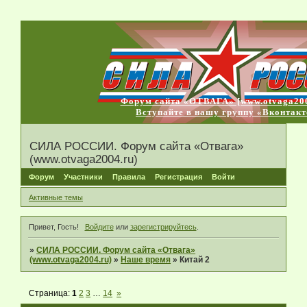
Форум сайта «ОТВАГА» [www.otvaga200
Вступайте в нашу группу «Вконтакт
СИЛА РОССИИ. Форум сайта «Отвага»
(www.otvaga2004.ru)
Форум
Участники
Правила
Регистрация
Войти
Активные темы
Привет, Гость!
Войдите
или
зарегистрируйтесь
.
»
СИЛА РОССИИ. Форум сайта «Отвага»
(www.otvaga2004.ru)
»
Наше время
»
Китай 2
Страница:
1
2
3
…
14
»