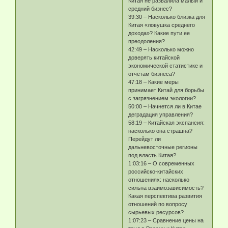
Китая не развалила малый и
средний бизнес?
39:30 – Насколько близка для
Китая «ловушка среднего
дохода»? Какие пути ее
преодоления?
42:49 – Насколько можно
доверять китайской
экономической статистике и
отчетам бизнеса?
47:18 – Какие меры
принимает Китай для борьбы
с загрязнением экологии?
50:00 – Начнется ли в Китае
деградация управления?
58:19 – Китайская экспансия:
насколько она страшна?
Перейдут ли
дальневосточные регионы
под власть Китая?
1:03:16 – О современных
российско-китайских
отношениях: насколько
сильна взаимозависимость?
Какая перспектива развития
отношений по вопросу
сырьевых ресурсов?
1:07:23 – Сравнение цены на