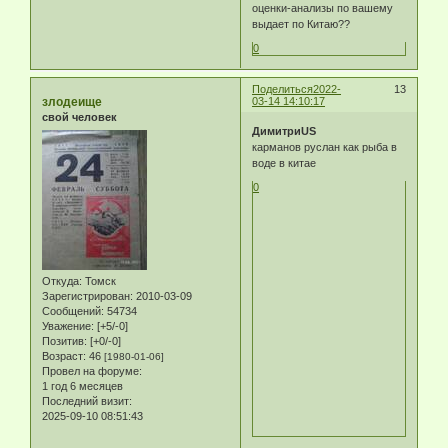
оценки-анализы по вашему
выдает по Китаю??
0
Поделиться
2022-
13
злодеище
03-14 14:10:17
свой человек
ДимитриUS
карманов руслан как рыба в
воде в китае
0
Откуда:
Томск
Зарегистрирован
: 2010-03-09
Сообщений:
54734
Уважение:
[+5/-0]
Позитив:
[+0/-0]
Возраст:
46
[1980-01-06]
Провел на форуме:
1 год 6 месяцев
Последний визит:
2025-09-10 08:51:43