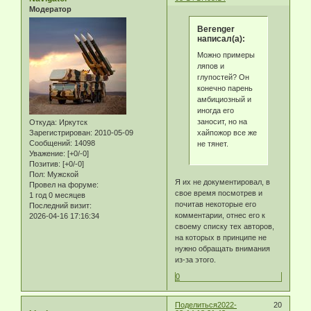
Модератор
Berenger
написал(а):
Можно примеры
ляпов и
глупостей? Он
конечно парень
амбициозный и
иногда его
заносит, но на
Откуда:
Иркутск
хайпожор все же
Зарегистрирован
: 2010-05-09
Сообщений:
14098
не тянет.
Уважение:
[+0/-0]
Позитив:
[+0/-0]
Пол:
Мужской
Я их не документировал, в
Провел на форуме:
свое время посмотрев и
1 год 0 месяцев
почитав некоторые его
Последний визит:
комментарии, отнес его к
2026-04-16 17:16:34
своему списку тех авторов,
на которых в принципе не
нужно обращать внимания
из-за этого.
0
Поделиться
2022-
20