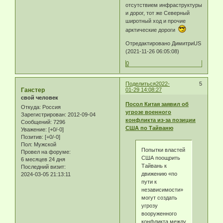
отсутствием инфраструктуры
и дорог, тот же Северный
широтный ход и прочие
арктические дороги
Отредактировано ДимитриUS
(2021-11-26 06:05:08)
0
Поделиться
2022-
5
Ганстер
01-29 14:08:27
свой человек
Посол Китая заявил об
Откуда:
Россия
угрозе военного
Зарегистрирован
: 2012-09-04
конфликта из-за позиции
Сообщений:
7296
США по Тайваню
Уважение:
[+0/-0]
Позитив:
[+0/-0]
Пол:
Мужской
Попытки властей
Провел на форуме:
США поощрить
6 месяцев 24 дня
Тайвань к
Последний визит:
движению «по
2024-03-05 21:13:11
пути к
независимости»
могут создать
угрозу
вооруженного
конфликта между