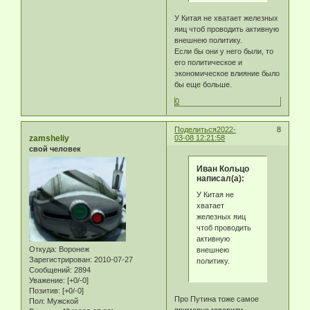
У Китая не хватает железных
яиц чтоб проводить активную
внешнею политику.
Если бы они у него были, то
его политическое и
экономическое влияние было
бы еще больше.
0
Поделиться
2022-
8
zamsheliy
03-08 12:21:58
свой человек
Иван Кольцо
написал(а):
У Китая не
хватает
железных яиц
чтоб проводить
активную
Откуда:
Воронеж
внешнею
Зарегистрирован
: 2010-07-27
политику.
Сообщений:
2894
Уважение:
[+0/-0]
Позитив:
[+0/-0]
Про Путина тоже самое
Пол:
Мужской
примерно говорили...