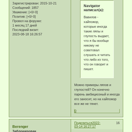
Зарегистрирован
: 2015-10-21
Navigator
Сообщений:
1857
написал(а):
Уважение:
[+0/-0]
Позитив:
[+0/-0]
Вавилов -
Провел на форуме:
хайпожор,
1 месяц 17 дней
которые иногда
Последний визит:
такие ляпы и
2023-08-18 16:26:57
глупость выдает,
что я бы вообще
никому не
советовал
слушать и читать
что либо из того,
что он говорит и
пишет.
Можно примеры ляпов и
глупостей? Он конечно
парень амбициозный и иногда
его заносит, но на хайпожор
все же не тянет.
0
Поделиться
2022-
16
Berenger
03-14 16:27:17
Заблокирован