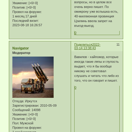
вопросы, но в целом все
Уважение:
[+0/-0]
очень верно пишет. По
Позитив:
[+0/-0]
омикрону уже вспышка есть,
Провел на форуме:
40-миллионная провинция
1 месяц 17 дней
Последний визит:
Цзилинь ввела запрет на
2023-08-18 16:26:57
въезд-выезд.
0
Поделиться
2022-
11
Navigator
03-14 13:38:43
Модератор
Вавилов - хайпожор, которые
иногда такие ляпы и глупость
выдает, что я бы вообще
никому не советовал
слушать и читать что либо из
того, что он говорит и пишет.
0
Откуда:
Иркутск
Зарегистрирован
: 2010-05-09
Сообщений:
14098
Уважение:
[+0/-0]
Позитив:
[+0/-0]
Пол:
Мужской
Провел на форуме:
1 год 0 месяцев