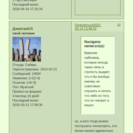
Последний визит:
2026-04-16 17:16:34
Поделиться
2022-
12
ДимитриUS
03-14 13:48:42
свой человек
Navigator
написал(а):
Вавилов -
хайпожор,
которые иногда
Откуда:
Сибирь
такие ляпы и
Зарегистрирован
: 2014-02-21
глупость выдает,
Сообщений:
14504
что я бы вообще
Уважение:
[+12/-4]
никому не
Позитив:
[+0/-0]
советовал
Пол:
Мужской
слушать и читать
Провел на форуме:
что либо из того,
4 месяца 16 дней
что он говорит и
Последний визит:
2025-03-21 17:58:30
пишет.
ок, а кого тогда можно
послушать-посмотреть, кто
более-менее адекватные