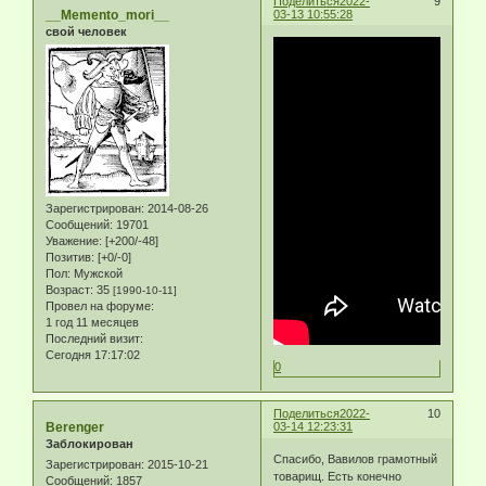
Поделиться
2022-
9
__Memento_mori__
03-13 10:55:28
свой человек
Зарегистрирован
: 2014-08-26
Сообщений:
19701
Уважение:
[+200/-48]
Позитив:
[+0/-0]
Пол:
Мужской
Возраст:
35
[1990-10-11]
Провел на форуме:
1 год 11 месяцев
Последний визит:
Сегодня 17:17:02
0
Поделиться
2022-
10
Berenger
03-14 12:23:31
Заблокирован
Спасибо, Вавилов грамотный
Зарегистрирован
: 2015-10-21
товарищ. Есть конечно
Сообщений:
1857