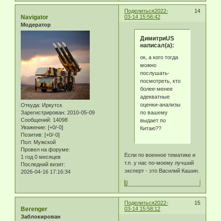
Поделиться
2022-
14
Navigator
03-14 15:56:42
Модератор
ДимитриUS
написал(а):
ок, а кого тогда
можно
послушать-
посмотреть, кто
более-менее
адекватные
оценки-анализы
Откуда:
Иркутск
по вашему
Зарегистрирован
: 2010-05-09
Сообщений:
14098
выдает по
Уважение:
[+0/-0]
Китаю??
Позитив:
[+0/-0]
Пол:
Мужской
Провел на форуме:
Если по военное тематике и
1 год 0 месяцев
т.п. у нас по-моему лучший
Последний визит:
эксперт - это Василий Кашин.
2026-04-16 17:16:34
0
Поделиться
2022-
15
Berenger
03-14 15:58:12
Заблокирован