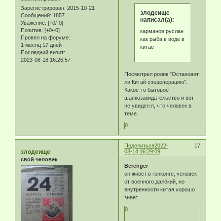
Зарегистрирован
: 2015-10-21
злодеище
Сообщений:
1857
написал(а):
Уважение:
[+0/-0]
Позитив:
[+0/-0]
карманов руслан
Провел на форуме:
как рыба в воде в
1 месяц 17 дней
китае
Последний визит:
2023-08-18 16:26:57
Посмотрел ролик "Остановит
ли Китай спецоперацию".
Какое-то бытовое
шапкозакидательство и вот
не увидел я, что человек в
теме.
0
Поделиться
2022-
17
злодеище
03-14 16:29:09
свой человек
Berenger
он живёт в гонконге, человек
от военного далёкий, но
внутренности китая хорошо
знает
0