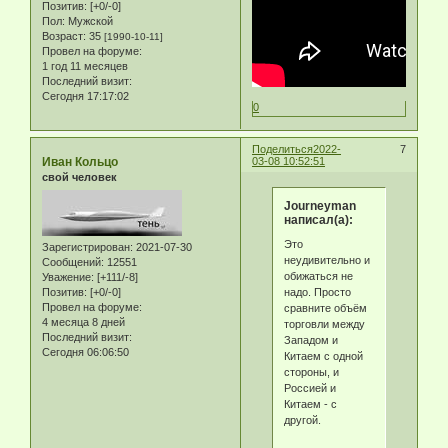
Позитив:
[+0/-0]
Пол:
Мужской
Возраст:
35
[1990-10-11]
Провел на форуме:
1 год 11 месяцев
Последний визит:
Сегодня 17:17:02
0
Поделиться
2022-
7
Иван Кольцо
03-08 10:52:51
свой человек
Journeyman
написал(а):
Это
Зарегистрирован
: 2021-07-30
неудивительно и
Сообщений:
12551
обижаться не
Уважение:
[+111/-8]
надо. Просто
Позитив:
[+0/-0]
Провел на форуме:
сравните объём
4 месяца 8 дней
торговли между
Последний визит:
Западом и
Сегодня 06:06:50
Китаем с одной
стороны, и
Россией и
Китаем - с
другой.