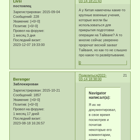
Livsi
03-14 18:21:43
постоялец
А у Китая намечены какие-то
Зарегистрирован
: 2015-09-04
крупные военные учения,
Сообщений:
228
которые могли бы
Уважение:
[+0/-0]
использоваться для
Позитив:
[+0/-0]
прикрытия подготовки
Провел на форуме:
операции на Тайване? А то
1 месяц 3 дня
Последний визит:
многие сейчас уверенно
2023-12-07 19:33:00
пророчат весной захват
Тайваня, но как-то не слышно
про какое-то развёртывание.
0
Поделиться
2022-
21
Berenger
03-14 18:38:00
Заблокирован
Зарегистрирован
: 2015-10-21
Navigator
Сообщений:
1857
написал(а):
Уважение:
[+0/-0]
Позитив:
[+0/-0]
Я их не
Провел на форуме:
документировал,
1 месяц 17 дней
в свое время
Последний визит:
посмотрев и
2023-08-18 16:26:57
почитав
некоторые его
комментарии,
отнес его к