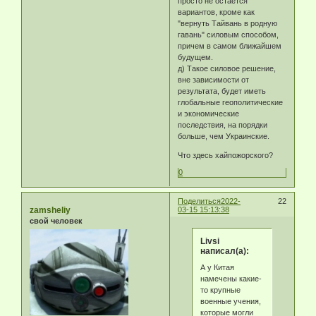
просто не остается
вариантов, кроме как
"вернуть Тайвань в родную
гавань" силовым способом,
причем в самом ближайшем
будущем.
д) Такое силовое решение,
вне зависимости от
результата, будет иметь
глобальные геополитические
и экономические
последствия, на порядки
больше, чем Украинские.
Что здесь хайпожорского?
0
Поделиться
2022-
22
zamsheliy
03-15 15:13:38
свой человек
Livsi
написал(а):
А у Китая
намечены какие-
то крупные
военные учения,
которые могли