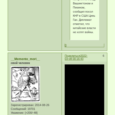
Вашингтоном и
Пекином,
сообщил посол
КНР в США Цинь
Ган. Дипломат
отметил, что
китайские власти
не хотят войны.
0
Поделиться
2022-
6
__Memento_mori__
03-08 00:16:43
свой человек
Зарегистрирован
: 2014-08-26
Сообщений:
19701
Уважение:
[+200/-48]