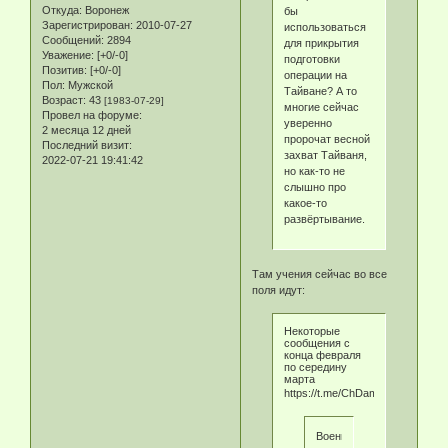
Откуда:
Воронеж
бы
Зарегистрирован
: 2010-07-27
использоваться
Сообщений:
2894
для прикрытия
Уважение:
[+0/-0]
подготовки
Позитив:
[+0/-0]
операции на
Пол:
Мужской
Тайване? А то
Возраст:
43
[1983-07-29]
многие сейчас
Провел на форуме:
уверенно
2 месяца 12 дней
пророчат весной
Последний визит:
захват Тайваня,
2022-07-21 19:41:42
но как-то не
слышно про
какое-то
развёртывание.
Там учения сейчас во все
поля идут:
Некоторые
сообщения с
конца февраля
по середину
марта
https://t.me/ChDambiev/13919
Военнослужащие