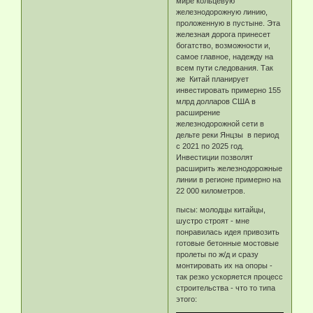
мире кольцевую
железнодорожную линию,
проложенную в пустыне. Эта
железная дорога принесет
богатство, возможности и,
самое главное, надежду на
всем пути следования. Так
же Китай планирует
инвестировать примерно 155
млрд долларов США в
расширение
железнодорожной сети в
дельте реки Янцзы в период
с 2021 по 2025 год.
Инвестиции позволят
расширить железнодорожные
линии в регионе примерно на
22 000 километров.
пысы: молодцы китайцы,
шустро строят - мне
понравилась идея привозить
готовые бетонные мостовые
пролеты по ж/д и сразу
монтировать их на опоры -
так резко ускоряется процесс
строительства - что то типа
этого: