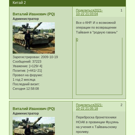
Китай 2
Поделиться
2021-
1
Виталий Иванович (PQ)
10-22 21:03:04
Администратор
Все о КНР. И о возможной
операции по возвращении
Тайваня в "родную гавань"
0
Зарегистрирован
: 2009-10-19
Сообщений:
37223
Уважение:
[+129/-4]
Позитив:
[+441/-21]
Провел на форуме:
1 год 2 месяца
Последний визит:
Сегодня 12:58:08
Поделиться
2021-
2
Виталий Иванович (PQ)
10-22 21:05:18
Администратор
Переброска бронетехники
НОАК в провинции Фуцзянь
на учения к Тайваньскому
проливу.