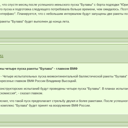
 что спустя месяц после успешного июньского пуска "Булавы" с борта подлодки "Юри
го пуска и подготовка следующего потребовала больше времени, чем ожидалось. Поэто
"Интерфакс". Планируется, что с небольшим интервалом будут запущены две ракеты по
ракеты "Булава" будет выполнен до конца лета.
551
ны четыре пуска ракеты "Булава" - главком ВМФ
- Четыре испытательных пуска межконтинентальной баллистической ракеты "Булава" б
скресенье главком ВМФ России Владимир Высоцкий.
конструкторских испытаний будут проведены четыре пуска "Булавы". В планах испытани
комиссия", - сказал главком.
ояснил, что такой пуск предполагает стрельбу двумя и более ракетами. После успешн
комплекс "Булава" будет принят на вооружение ВМФ России.