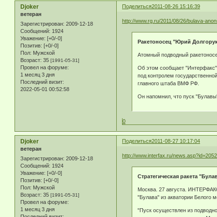
Djoker
Поделиться
2011-08-26 15:16:39
ветеран
http://www.rg.ru/2011/08/26/bulava-anon
Зарегистрирован
: 2009-12-18
Сообщений:
1924
Уважение:
[+0/-0]
Ракетоносец "Юрий Долгорук
Позитив:
[+0/-0]
Пол:
Мужской
Атомный подводный ракетоносе
Возраст:
35
[1991-05-31]
Провел на форуме:
Об этом сообщает "Интерфакс".
1 месяц 3 дня
под контролем государственной
Последний визит:
главного штаба ВМФ РФ.
2022-05-01 00:52:58
Он напомнил, что пуск "Булавы"
0
Djoker
Поделиться
2011-08-27 10:17:04
ветеран
http://www.interfax.ru/news.asp?id=205
Зарегистрирован
: 2009-12-18
Сообщений:
1924
Уважение:
[+0/-0]
Стратегическая ракета "Бул
Позитив:
[+0/-0]
Пол:
Мужской
Москва. 27 августа. ИНТЕРФАК
Возраст:
35
[1991-05-31]
"Булава" из акватории Белого
Провел на форуме:
1 месяц 3 дня
"Пуск осуществлен из подводно
Последний визит: