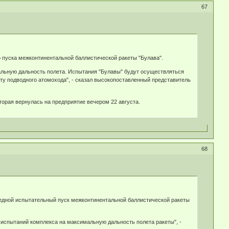
67
 пуска межконтинентальной баллистической ракеты "Булава".
альную дальность полета. Испытания "Булавы" будут осуществляться
ту подводного атомохода", - сказал высокопоставленный представитель
оторая вернулась на предприятие вечером 22 августа.
68
едной испытательный пуск межконтинентальной баллистической ракеты
 испытаний комплекса на максимальную дальность полета ракеты", -