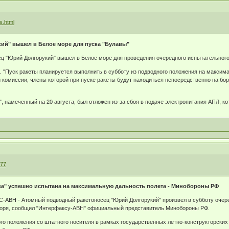
s.html
ий" вышел в Белое море для пуска "Булавы"
ц "Юрий Долгорукий" вышел в Белое море для проведения очередного испытательного
 "Пуск ракеты планируется выполнить в субботу из подводного положения на максим
 комиссии, члены которой при пуске ракеты будут находиться непосредственно на бор
, намеченный на 20 августа, был отложен из-за сбоя в подаче электропитания АПЛ, к
277
ава" успешно испытана на максимальную дальность полета - Минобороны РФ
С-АВН - Атомный подводный ракетоносец "Юрий Долгорукий" произвел в субботу очер
 моря, сообщил "Интерфаксу-АВН" официальный представитель Минобороны РФ.
го положения со штатного носителя в рамках государственных летно-конструкторских