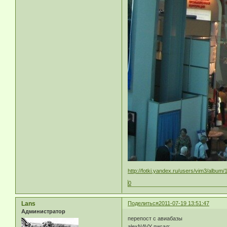
http://fotki.yandex.ru/users/vim3/album/
0
Lans
Поделиться
2011-07-19 13:51:47
Администратор
перепост с авиабазы
alexNAVY писал: