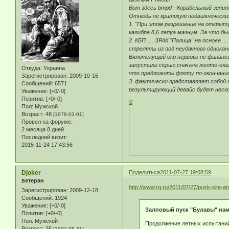
Вот здесь bmpd - Корабельный зени
Отнюдь не критикую подвижнеческих
1. "При этом разрешение на открыту
калибра 8,6 лапуа магнум. За что б
2. КБП .... ЗРАК "Палица" на основе
стрелять из под неудачного однокан
Вялотекущий окр первого не финанси
запустили серию сначала желто-олив
Откуда:
Украина
что предложить флоту по окончании
Зарегистрирован
: 2009-10-16
3. фактически представляет собой 
Сообщений:
6571
результирующий девайс будет нескол
Уважение:
[+0/-0]
Позитив:
[+0/-0]
0
Пол:
Мужской
Возраст:
48
[1978-03-01]
Провел на форуме:
2 месяца 8 дней
Последний визит:
2015-11-24 17:43:56
Djoker
Поделиться
2011-07-27 19:08:59
ветеран
http://www.rg.ru/2011/07/27/pusk-site-a
Зарегистрирован
: 2009-12-18
Сообщений:
1924
Уважение:
[+0/-0]
Залповый пуск "Булавы" нам
Позитив:
[+0/-0]
Пол:
Мужской
Продолжение летных испытаний 
Возраст:
35
[1991-05-31]