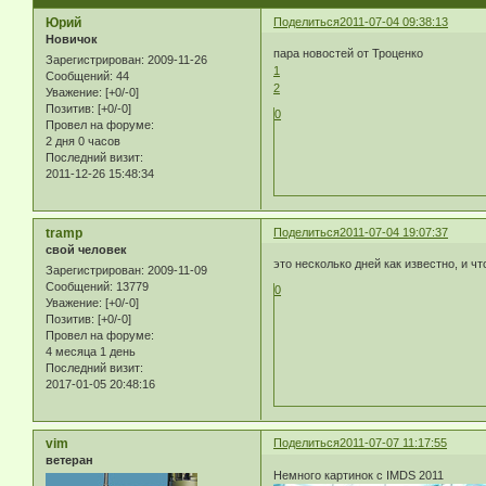
Юрий
Поделиться
2011-07-04 09:38:13
Новичок
пара новостей от Троценко
Зарегистрирован
: 2009-11-26
1
Сообщений:
44
2
Уважение:
[+0/-0]
Позитив:
[+0/-0]
0
Провел на форуме:
2 дня 0 часов
Последний визит:
2011-12-26 15:48:34
tramp
Поделиться
2011-07-04 19:07:37
свой человек
это несколько дней как известно, и ч
Зарегистрирован
: 2009-11-09
Сообщений:
13779
0
Уважение:
[+0/-0]
Позитив:
[+0/-0]
Провел на форуме:
4 месяца 1 день
Последний визит:
2017-01-05 20:48:16
vim
Поделиться
2011-07-07 11:17:55
ветеран
Немного картинок с IMDS 2011