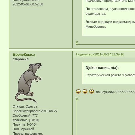
подчеркнул представитель Мин
2022-05-01 00:52:58
По его словам, в установленно
судоходства.
Экипаж подлодки под командов
Минобороны.
0
БронеКрыса
Поделиться
2011-08-27 11:39:10
старожил
Djoker написал(а):
Стратегическая ракета "Булава
Да неужели?????????????
0
Откуда:
Одесса
Зарегистрирован
: 2011-08-27
Сообщений:
777
Уважение:
[+0/-0]
Позитив:
[+0/-0]
Пол:
Мужской
Провел на форуме: