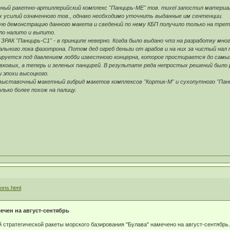
тный ракетно-артиллерийский комплекс "Панцирь-МЕ" тов. muxel запостил материа
 усилий означенного тов., однако необходимо уточнить выданные им сентенции.
ю демонстрацию данного макета и сведений по нему КБП получило только на третий 
ыло налито и выпито.
 .... ЗРАК "Панцирь-С1" - в принципе неверно. Когда было выдано чтз на разработку 
ального лока фазотрона. Потом дед огреб деньги от арабов и на них за чистый нал
руется под давлением лобби известного концерна, которое простирается до самых 
ковых, а теперь и зеленых панцирей. В результате ряда непростых решений было 
 эпохи высоцкого.
выставочный макетный гибрид макетов комплексов "Кортик-М" и сухопутного "Панци
ько более похож на палицу.
nons.html
ечен на август-сентябрь
стратегической ракеты морского базирования "Булава" намечено на август-сентябрь