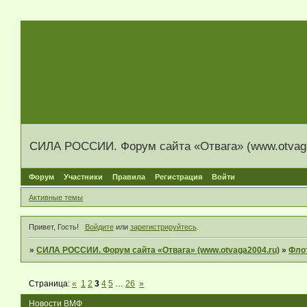
СИЛА РОССИИ. Форум сайта «Отвага» (www.otvaga
Форум
Участники
Правила
Регистрация
Войти
Активные темы
Привет, Гость!
Войдите
или
зарегистрируйтесь
.
»
СИЛА РОССИИ. Форум сайта «Отвага» (www.otvaga2004.ru)
»
Фло
Страница:
«
1
2
3
4
5
…
26
»
Новости ВМФ