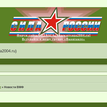
Форум сайта «ОТВАГА» [www.otvaga2004.ru]
Вступайте в нашу группу «Вконтакте»
2004.ru)
т
»
Новости ВМФ