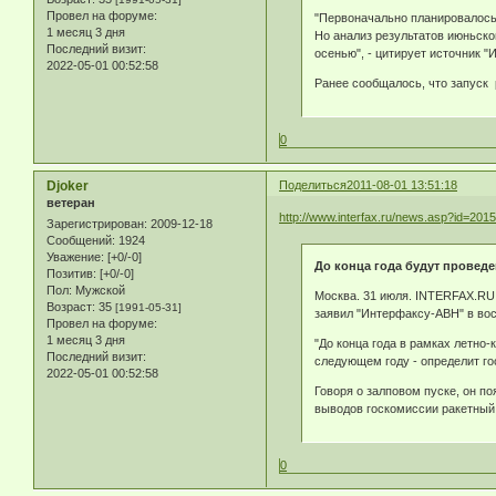
Провел на форуме:
"Первоначально планировалось,
1 месяц 3 дня
Но анализ результатов июньско
Последний визит:
осенью", - цитирует источник 
2022-05-01 00:52:58
Ранее сообщалось, что запуск 
0
Djoker
Поделиться
2011-08-01 13:51:18
ветеран
http://www.interfax.ru/news.asp?id=201
Зарегистрирован
: 2009-12-18
Сообщений:
1924
Уважение:
[+0/-0]
До конца года будут проведе
Позитив:
[+0/-0]
Пол:
Мужской
Москва. 31 июля. INTERFAX.RU 
Возраст:
35
[1991-05-31]
заявил "Интерфаксу-АВН" в во
Провел на форуме:
1 месяц 3 дня
"До конца года в рамках летно-
Последний визит:
следующем году - определит гос
2022-05-01 00:52:58
Говоря о залповом пуске, он п
выводов госкомиссии ракетный 
0