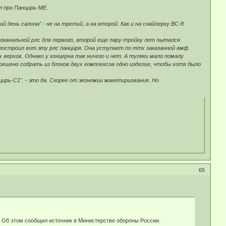
л про Панцирь-МЕ.
день салона" - не на третий, а на второй. Как и на снайперку ВС-8
многоканальной рлс для первого, второй еще пару-тройку лет пытался
 построил вот эту рлс панциря. Она уступает по ттх заказанной вмф.
верхов. Однако у концерна так ничего и нет. А туляки мало помалу
решено собрать из блоков двух комплексов одно изделие, чтобы хотя было
рь-С1". - это да. Скорее от экономии макетириования. Но
65
. Об этом сообщил источник в Министерстве обороны России.