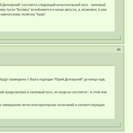
й Долгорукий" состоится следующий испытательный пуск - залповый.
му пуски "Булавы" возобновятся в конце августа, а, возможно, и уже
 камчатскому полигону "Кура".
66
удут проведены с борта подлодки "Юрий Долгорукий" до конца года,
й предусмотрен и залповый пуск, но когда он состоится - в этом или
ого завершения летно-конструкторских испытаний и соответствующих