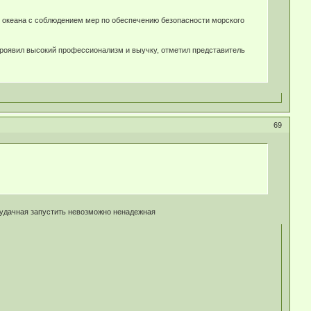
о океана с соблюдением мер по обеспечению безопасности морского
проявил высокий профессионализм и выучку, отметил представитель
69
еудачная запустить невозможно ненадежная