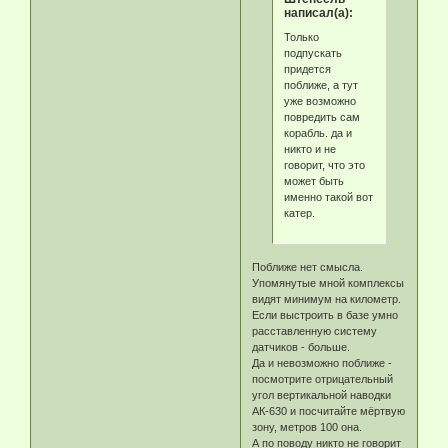
написал(а):
Только
подпускать
придется
поближе, а тут
уже возможно
повредить сам
корабль. да и
никто и не
говорит, что это
может быть
именно такой вот
катер.
Поближе нет смысла.
Упомянутые мной комплексы
видят минимум на километр.
Если выстроить в базе умно
расставленную систему
датчиков - больше.
Да и невозможно поближе -
посмотрите отрицательный
угол вертикальной наводки
АК-630 и посчитайте мёртвую
зону, метров 100 она.
А по поводу никто не говорит