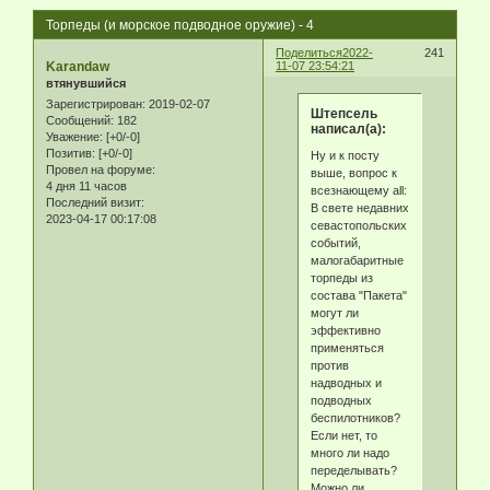
Торпеды (и морское подводное оружие) - 4
Поделиться
2022-
241
Karandaw
11-07 23:54:21
втянувшийся
Зарегистрирован
: 2019-02-07
Штепсель
Сообщений:
182
написал(а):
Уважение:
[+0/-0]
Позитив:
[+0/-0]
Ну и к посту
Провел на форуме:
выше, вопрос к
4 дня 11 часов
всезнающему all:
Последний визит:
В свете недавних
2023-04-17 00:17:08
севастопольских
событий,
малогабаритные
торпеды из
состава "Пакета"
могут ли
эффективно
применяться
против
надводных и
подводных
беспилотников?
Если нет, то
много ли надо
переделывать?
Можно ли