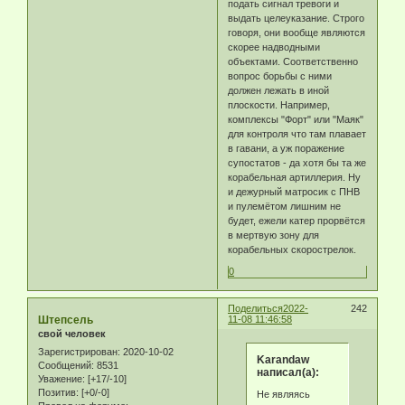
подать сигнал тревоги и
выдать целеуказание. Строго
говоря, они вообще являются
скорее надводными
объектами. Соответственно
вопрос борьбы с ними
должен лежать в иной
плоскости. Например,
комплексы "Форт" или "Маяк"
для контроля что там плавает
в гавани, а уж поражение
супостатов - да хотя бы та же
корабельная артиллерия. Ну
и дежурный матросик с ПНВ
и пулемётом лишним не
будет, ежели катер прорвётся
в мертвую зону для
корабельных скорострелок.
0
Поделиться
2022-
242
Штепсель
11-08 11:46:58
свой человек
Зарегистрирован
: 2020-10-02
Karandaw
Сообщений:
8531
написал(а):
Уважение:
[+17/-10]
Позитив:
[+0/-0]
Не являясь