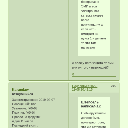
боеприпас с
ЭМИ и вся
электроника
катерка скорее
всего
потухнет...ну а
если нет -
смотрим на
пункт 1 и делаем
то что там
написано
А если у него защита от эми,
или он того - ныряющий?
0
Поделиться
2022-
245
Karandaw
11-08 20:42:15
втянувшийся
Зарегистрирован
: 2019-02-07
Штепсель
Сообщений:
182
написал(а):
Уважение:
[+0/-0]
Позитив:
[+0/-0]
С обнаружением
Провел на форуме:
должно быть
4 дня 11 часов
примерно то же,
Последний визит:
что и с катерами,