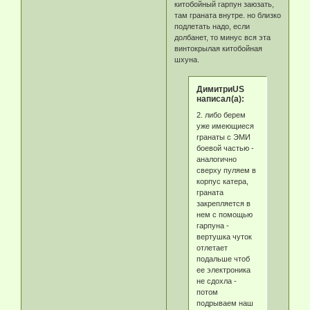
китобойный гарпун заюзать,
там граната внутре. но близко
подлетать надо, если
долбанет, то минус вся эта
винтокрылая китобойная
шхуна.
ДимитриUS
написал(а):
2. либо берем
уже имеющиеся
гранаты с ЭМИ
боевой частью -
аналогично
сверху пуляем в
корпус катера,
граната
закрепляется в
нем с помощью
гарпуна -
вертушка чуток
отлетает
подальше чтоб
ее электроника
не сдохла -
потом
подрываем наш