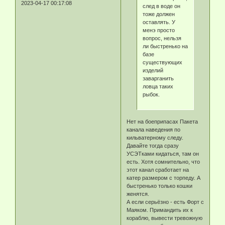
2023-04-17 00:17:08
след в воде он
тоже должен
оставлять. У
менэ просто
вопрос, нельзя
ли быстренько на
базе
существующих
изделий
заварганить
ловца таких
рыбок.
Нет на боеприпасах Пакета
канала наведения по
кильватерному следу.
Давайте тогда сразу
УСЭТками кидаться, там он
есть. Хотя сомнительно, что
этот канал сработает на
катер размером с торпеду. А
быстренько только кошки
женятся.
А если серьёзно - есть Форт с
Маяком. Примандить их к
кораблю, вывести тревожную