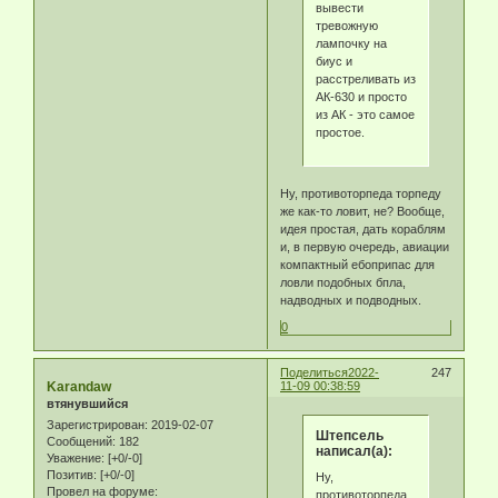
вывести
тревожную
лампочку на
биус и
расстреливать из
АК-630 и просто
из АК - это самое
простое.
Ну, противоторпеда торпеду
же как-то ловит, не? Вообще,
идея простая, дать кораблям
и, в первую очередь, авиации
компактный ебоприпас для
ловли подобных бпла,
надводных и подводных.
0
Поделиться
2022-
247
Karandaw
11-09 00:38:59
втянувшийся
Зарегистрирован
: 2019-02-07
Штепсель
Сообщений:
182
написал(а):
Уважение:
[+0/-0]
Позитив:
[+0/-0]
Ну,
Провел на форуме:
противоторпеда