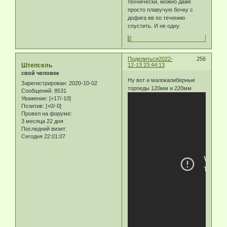
технически, можно даже
просто плавучую бочку с
дофига вв по течению
спустить. И не одну.
0
Поделиться
2022-
256
Штепсель
12-13 23:44:13
свой человек
Ну вот и малокалиберные
Зарегистрирован
: 2020-10-02
торпеды 120мм и 220мм
Сообщений:
8531
Уважение:
[+17/-10]
Позитив:
[+0/-0]
Провел на форуме:
3 месяца 22 дня
Последний визит:
Сегодня 22:01:07