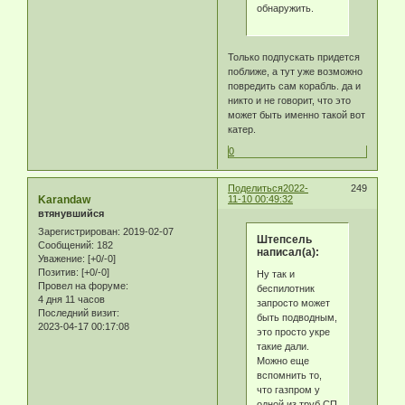
обнаружить.
Только подпускать придется
поближе, а тут уже возможно
повредить сам корабль. да и
никто и не говорит, что это
может быть именно такой вот
катер.
0
Поделиться
2022-
249
Karandaw
11-10 00:49:32
втянувшийся
Зарегистрирован
: 2019-02-07
Штепсель
Сообщений:
182
написал(а):
Уважение:
[+0/-0]
Позитив:
[+0/-0]
Ну так и
Провел на форуме:
беспилотник
4 дня 11 часов
запросто может
Последний визит:
быть подводным,
2023-04-17 00:17:08
это просто укре
такие дали.
Можно еще
вспомнить то,
что газпром у
одной из труб СП