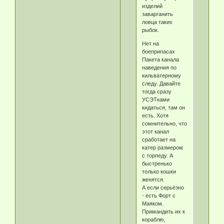
изделий
заварганить
ловца таких
рыбок.
Нет на
боеприпасах
Пакета канала
наведения по
кильватерному
следу. Давайте
тогда сразу
УСЭТками
кидаться, там он
есть. Хотя
сомнительно, что
этот канал
сработает на
катер размером
с торпеду. А
быстренько
только кошки
женятся.
А если серьёзно
- есть Форт с
Маяком.
Примандить их к
кораблю,