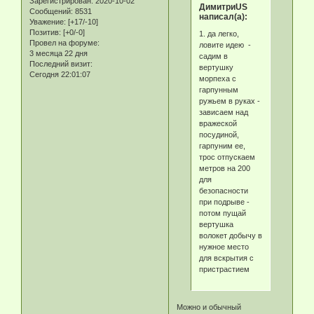
Зарегистрирован
: 2020-10-02
ДимитриUS
Сообщений:
8531
написал(а):
Уважение:
[+17/-10]
Позитив:
[+0/-0]
1. да легко,
Провел на форуме:
ловите идею -
3 месяца 22 дня
садим в
Последний визит:
вертушку
Сегодня 22:01:07
морпеха с
гарпунным
ружьем в руках -
зависаем над
вражеской
посудиной,
гарпуним ее,
трос отпускаем
метров на 200
для
безопасности
при подрыве -
потом пущай
вертушка
волокет добычу в
нужное место
для вскрытия с
пристрастием
Можно и обычный