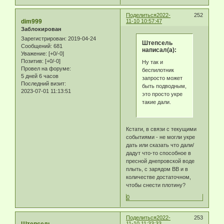
Поделиться
2022-
252
dim999
11-10 10:57:47
Заблокирован
Зарегистрирован
: 2019-04-24
Штепсель
Сообщений:
681
написал(а):
Уважение:
[+0/-0]
Позитив:
[+0/-0]
Ну так и
Провел на форуме:
беспилотник
5 дней 6 часов
запросто может
Последний визит:
быть подводным,
2023-07-01 11:13:51
это просто укре
такие дали.
Кстати, в связи с текущими
событиями - не могли укре
дать или сказать что дали/
дадут что-то способное в
пресной днепровской воде
плыть, с зарядом ВВ и в
количестве достаточном,
чтобы снести плотину?
0
Поделиться
2022-
253
11-10 11:33:33