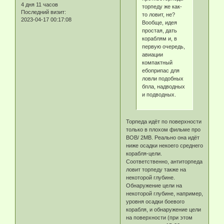
4 дня 11 часов
торпеду же как-
Последний визит:
то ловит, не?
2023-04-17 00:17:08
Вообще, идея
простая, дать
кораблям и, в
первую очередь,
авиации
компактный
ебоприпас для
ловли подобных
бпла, надводных
и подводных.
Торпеда идёт по поверхности
только в плохом фильме про
ВОВ/ 2МВ. Реально она идёт
ниже осадки некоего среднего
корабля-цели.
Соответственно, антиторпеда
ловит торпеду также на
некоторой глубине.
Обнаружение цели на
некоторой глубине, например,
уровня осадки боевого
корабля, и обнаружение цели
на поверхности (при этом