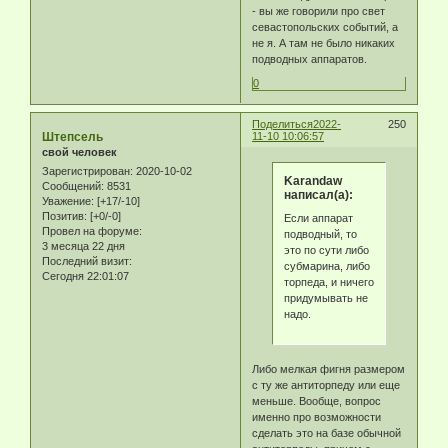
- вы же говорили про свет
севастопольских событий, а
не я. А там не было никаких
подводных аппаратов.
0
Поделиться
2022-
250
Штепсель
11-10 10:06:57
свой человек
Зарегистрирован
: 2020-10-02
Karandaw
Сообщений:
8531
написал(а):
Уважение:
[+17/-10]
Позитив:
[+0/-0]
Если аппарат
Провел на форуме:
подводный, то
3 месяца 22 дня
это по сути либо
Последний визит:
субмарина, либо
Сегодня 22:01:07
торпеда, и ничего
придумывать не
надо.
Либо мелкая фигня размером
с ту же антиторпеду или еще
меньше. Вообще, вопрос
именно про возможности
сделать это на базе обычной