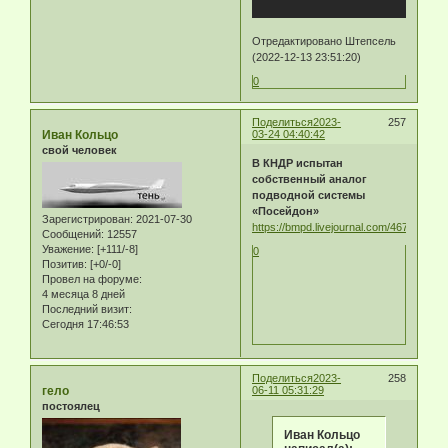
Отредактировано Штепсель
(2022-12-13 23:51:20)
0
Поделиться
2023-
257
Иван Кольцо
03-24 04:40:42
свой человек
В КНДР испытан
собственный аналог
подводной системы
«Посейдон»
Зарегистрирован
: 2021-07-30
https://bmpd.livejournal.com/4675084.ht
Сообщений:
12557
Уважение:
[+111/-8]
0
Позитив:
[+0/-0]
Провел на форуме:
4 месяца 8 дней
Последний визит:
Сегодня 17:46:53
Поделиться
2023-
258
гело
06-11 05:31:29
постоялец
Иван Кольцо