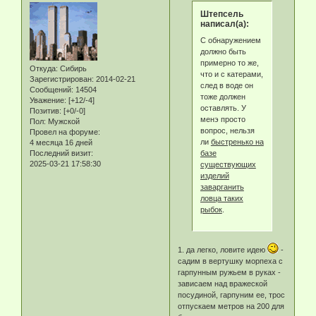
Штепсель
написал(а):
С обнаружением
должно быть
примерно то же,
Откуда:
Сибирь
что и с катерами,
Зарегистрирован
: 2014-02-21
след в воде он
Сообщений:
14504
тоже должен
Уважение:
[+12/-4]
оставлять. У
Позитив:
[+0/-0]
менэ просто
Пол:
Мужской
вопрос, нельзя
Провел на форуме:
ли
быстренько на
4 месяца 16 дней
базе
Последний визит:
2025-03-21 17:58:30
существующих
изделий
заварганить
ловца таких
рыбок
.
1. да легко, ловите идею
-
садим в вертушку морпеха с
гарпунным ружьем в руках -
зависаем над вражеской
посудиной, гарпуним ее, трос
отпускаем метров на 200 для