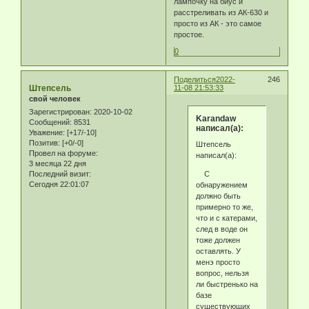
лампочку на биус и
расстреливать из АК-630 и
просто из АК - это самое
простое.
0
Поделиться
2022-
246
Штепсель
11-08 21:53:33
свой человек
Зарегистрирован
: 2020-10-02
Karandaw
Сообщений:
8531
написал(а):
Уважение:
[+17/-10]
Позитив:
[+0/-0]
Штепсель
Провел на форуме:
написал(а):
3 месяца 22 дня
С
Последний визит:
Сегодня 22:01:07
обнаружением
должно быть
примерно то же,
что и с катерами,
след в воде он
тоже должен
оставлять. У
менэ просто
вопрос, нельзя
ли быстренько на
базе
существующих