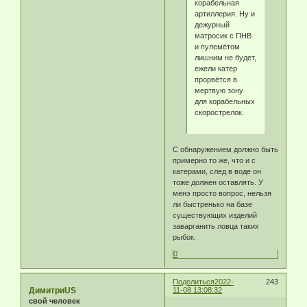
корабельная
артиллерия. Ну и
дежурный
матросик с ПНВ
и пулемётом
лишним не будет,
ежели катер
прорвётся в
мертвую зону
для корабельных
скорострелок.
С обнаружением должно быть
примерно то же, что и с
катерами, след в воде он
тоже должен оставлять. У
менэ просто вопрос, нельзя
ли быстренько на базе
существующих изделий
заварганить ловца таких
рыбок.
0
Поделиться
2022-
243
ДимитриUS
11-08 13:08:32
свой человек