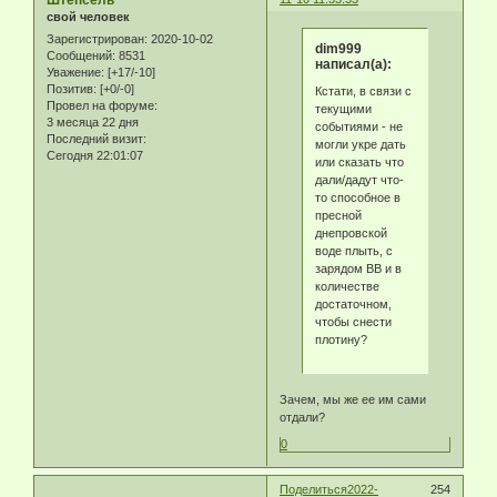
Штепсель
свой человек
Зарегистрирован
: 2020-10-02
dim999
Сообщений:
8531
написал(а):
Уважение:
[+17/-10]
Позитив:
[+0/-0]
Кстати, в связи с
Провел на форуме:
текущими
3 месяца 22 дня
событиями - не
Последний визит:
могли укре дать
Сегодня 22:01:07
или сказать что
дали/дадут что-
то способное в
пресной
днепровской
воде плыть, с
зарядом ВВ и в
количестве
достаточном,
чтобы снести
плотину?
Зачем, мы же ее им сами
отдали?
0
Поделиться
2022-
254