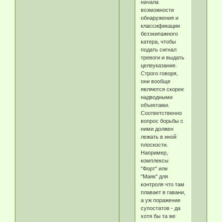
начала
возможности
обнаружения и
классификации
безэкипажного
катера, чтобы
подать сигнал
тревоги и выдать
целеуказание.
Строго говоря,
они вообще
являются скорее
надводными
объектами.
Соответственно
вопрос борьбы с
ними должен
лежать в иной
плоскости.
Например,
комплексы
"Форт" или
"Маяк" для
контроля что там
плавает в гавани,
а уж поражение
супостатов - да
хотя бы та же