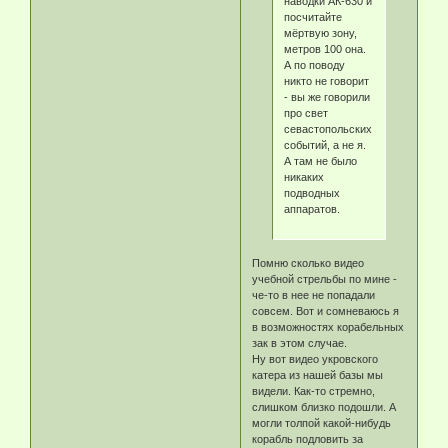
наводки АК-630 и
посчитайте
мёртвую зону,
метров 100 она.
А по поводу
никто не говорит
- вы же говорили
про свет
севастопольских
событий, а не я.
А там не было
никаких
подводных
аппаратов.
Помню сколько видео
учебной стрельбы по мине -
че-то в нее не попадали
совсем. Вот и сомневаюсь я
в возможностях корабельных
зак в этом случае.
Ну вот видео укровского
катера из нашей базы мы
видели. Как-то стремно,
слишком близко подошли. А
могли толпой какой-нибудь
корабль подловить за