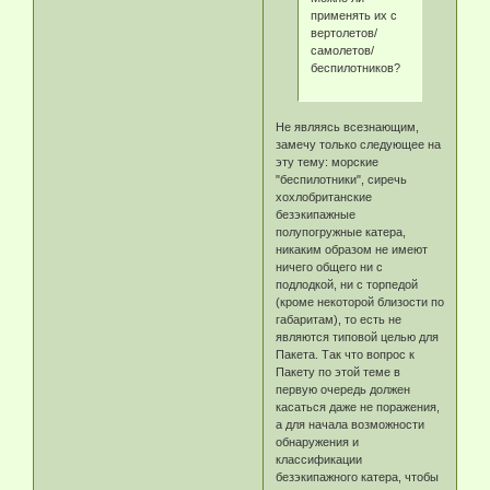
применять их с
вертолетов/
самолетов/
беспилотников?
Не являясь всезнающим,
замечу только следующее на
эту тему: морские
"беспилотники", сиречь
хохлобританские
безэкипажные
полупогружные катера,
никаким образом не имеют
ничего общего ни с
подлодкой, ни с торпедой
(кроме некоторой близости по
габаритам), то есть не
являются типовой целью для
Пакета. Так что вопрос к
Пакету по этой теме в
первую очередь должен
касаться даже не поражения,
а для начала возможности
обнаружения и
классификации
безэкипажного катера, чтобы