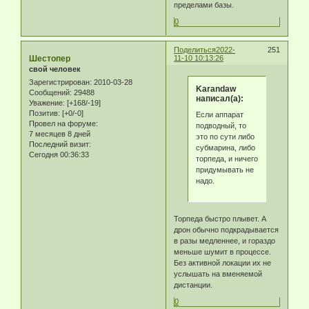
пределами базы.
0
Поделиться
2022-
251
Шестопер
11-10 10:13:26
свой человек
Зарегистрирован
: 2010-03-28
Karandaw
Сообщений:
29488
написал(а):
Уважение:
[+168/-19]
Позитив:
[+0/-0]
Если аппарат
Провел на форуме:
подводный, то
7 месяцев 8 дней
это по сути либо
Последний визит:
субмарина, либо
Сегодня 00:36:33
торпеда, и ничего
придумывать не
надо.
Торпеда быстро плывет. А
дрон обычно подкрадывается
в разы медленнее, и гораздо
меньше шумит в процессе.
Без активной локации их не
услышать на вменяемой
дистанции.
0