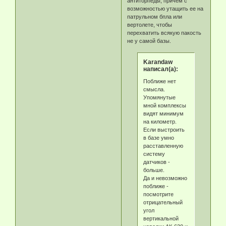
антиторпеды, причем с
возможностью утащить ее на
патрульном бпла или
вертолете, чтобы
перехватить всякую пакость
не у самой базы.
Karandaw
написал(а):
Поближе нет
смысла.
Упомянутые
мной комплексы
видят минимум
на километр.
Если выстроить
в базе умно
расставленную
систему
датчиков -
больше.
Да и невозможно
поближе -
посмотрите
отрицательный
угол
вертикальной