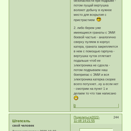
безопасности при подрыве -
потом пущай вертушка
волокет добычу в нужное
место для вскрытия с
пристрастием
2. либо берем уже
имеющиеся гранаты с ЭМИ
боевой частью - аналогично
сверху пуляем в корпус
катера, граната закрепляется
в нем с помощью гарпуна -
вертушка чуток отлетает
подальше чтоб ее
электроника не сдохла -
потом подрываем наш
боеприпас с ЭМИ и вся
электроника катерка скорее
всего потухнет...ну а если нет
- смотрим на пункт 1 и
делаем то что там написано
0
Поделиться
2022-
244
Штепсель
11-08 14:21:55
свой человек