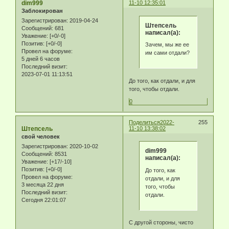
dim999
11-10 12:35:01
Заблокирован
Зарегистрирован
: 2019-04-24
Штепсель
Сообщений:
681
написал(а):
Уважение:
[+0/-0]
Позитив:
[+0/-0]
Зачем, мы же ее
Провел на форуме:
им сами отдали?
5 дней 6 часов
Последний визит:
2023-07-01 11:13:51
До того, как отдали, и для
того, чтобы отдали.
0
Поделиться
2022-
255
Штепсель
11-10 13:38:02
свой человек
Зарегистрирован
: 2020-10-02
dim999
Сообщений:
8531
написал(а):
Уважение:
[+17/-10]
Позитив:
[+0/-0]
До того, как
Провел на форуме:
отдали, и для
3 месяца 22 дня
того, чтобы
Последний визит:
отдали.
Сегодня 22:01:07
С другой стороны, чисто