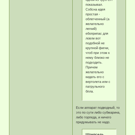
показывал.
Собсна идея
простая -
облегченный (а
желательно
легкий)
ебоприпас для
ловли вот
подобной не
крупной фигни,
чтоб при этом к
нему близко не
подходить.
Причем
желательно
кидать его с
вертолета или с
патрульного
бпла.
Если аппарат подводный, то
это по сути либо субмарина,
либо торпеда, и ничего
придумывать не надо.
Штепсель