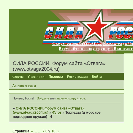
Форум сайта «ОТВАГА» [www.otvaga200
Вступайте в нашу группу «Вконтакт
СИЛА РОССИИ. Форум сайта «Отвага»
(www.otvaga2004.ru)
Форум
Участники
Правила
Регистрация
Войти
Активные темы
Привет, Гость!
Войдите
или
зарегистрируйтесь
.
»
СИЛА РОССИИ. Форум сайта «Отвага»
(www.otvaga2004.ru)
»
Флот
»
Торпеды (и морское
подводное оружие) - 4
Страница:
«
1
…
7
8
9
10
»