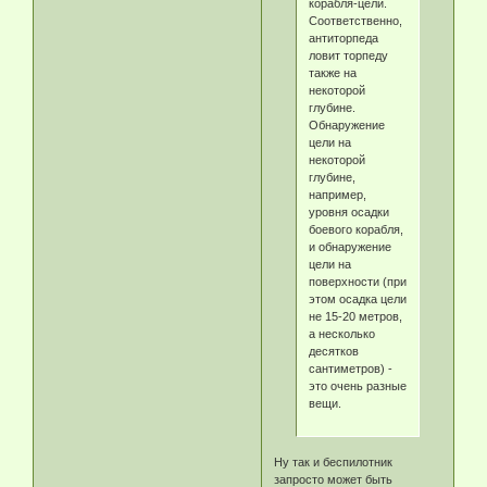
корабля-цели.
Соответственно,
антиторпеда
ловит торпеду
также на
некоторой
глубине.
Обнаружение
цели на
некоторой
глубине,
например,
уровня осадки
боевого корабля,
и обнаружение
цели на
поверхности (при
этом осадка цели
не 15-20 метров,
а несколько
десятков
сантиметров) -
это очень разные
вещи.
Ну так и беспилотник
запросто может быть