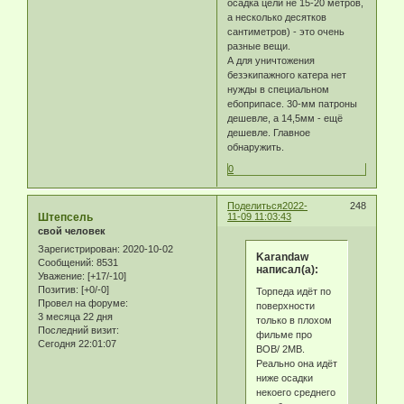
осадка цели не 15-20 метров,
а несколько десятков
сантиметров) - это очень
разные вещи.
А для уничтожения
безэкипажного катера нет
нужды в специальном
ебоприпасе. 30-мм патроны
дешевле, а 14,5мм - ещё
дешевле. Главное
обнаружить.
0
Поделиться
2022-
248
Штепсель
11-09 11:03:43
свой человек
Зарегистрирован
: 2020-10-02
Karandaw
Сообщений:
8531
написал(а):
Уважение:
[+17/-10]
Позитив:
[+0/-0]
Торпеда идёт по
Провел на форуме:
поверхности
3 месяца 22 дня
только в плохом
Последний визит:
фильме про
Сегодня 22:01:07
ВОВ/ 2МВ.
Реально она идёт
ниже осадки
некоего среднего