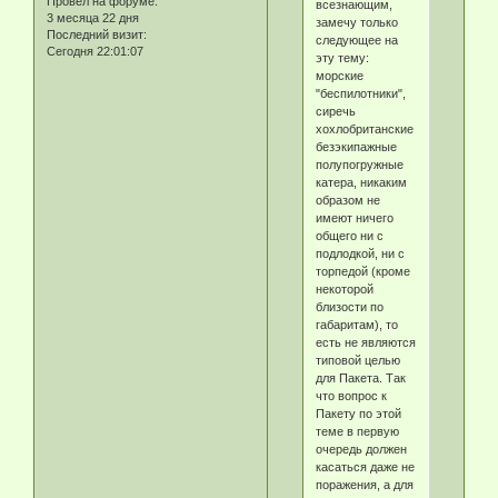
Провел на форуме:
всезнающим,
3 месяца 22 дня
замечу только
Последний визит:
следующее на
Сегодня 22:01:07
эту тему:
морские
"беспилотники",
сиречь
хохлобританские
безэкипажные
полупогружные
катера, никаким
образом не
имеют ничего
общего ни с
подлодкой, ни с
торпедой (кроме
некоторой
близости по
габаритам), то
есть не являются
типовой целью
для Пакета. Так
что вопрос к
Пакету по этой
теме в первую
очередь должен
касаться даже не
поражения, а для