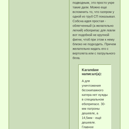
подводным, это просто укре
такие дали. Можно еще
вспомнить то, что газпром у
одной из труб СП показывал.
Собсна идея простая -
облегченный (а желательно
легкий) ебоприпас для ловли
вот подобной не крупной
фигни, чтоб при этом к нему
близко не подходить. Причем
желательно кидать его с
вертолета или с патрульного
бпла.
Karandaw
написал(а):
А для
уничтожения
безэкипажного
катера нет нужды
в специальном
ебоприпасе. 30-
мм патроны
дешевле, а
14,5мм - ещё
дешевле.
Главное