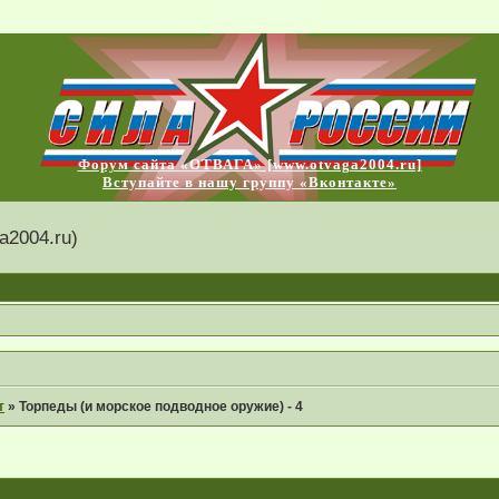
Форум сайта «ОТВАГА» [www.otvaga2004.ru]
Вступайте в нашу группу «Вконтакте»
2004.ru)
т
»
Торпеды (и морское подводное оружие) - 4