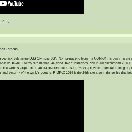
12:02)
unch Torpedo
fast-attack submarine USS Olympia (SSN 717) prepare to launch a UGM-84 Harpoon missile d
ast of Hawaii. Twenty-five nations, 46 ships, five submarines, about 200 aircraft and 25,000
. The world's largest international maritime exercise, RIMPAC provides a unique training oppo
anes and security of the world's oceans. RIMPAC 2018 is the 26th exercise in the series tha