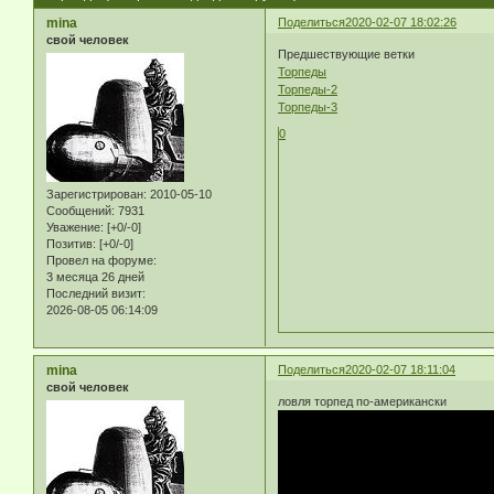
mina
Поделиться
2020-02-07 18:02:26
свой человек
Предшествующие ветки
Торпеды
Торпеды-2
Торпеды-3
0
Зарегистрирован
: 2010-05-10
Сообщений:
7931
Уважение:
[+0/-0]
Позитив:
[+0/-0]
Провел на форуме:
3 месяца 26 дней
Последний визит:
2026-08-05 06:14:09
mina
Поделиться
2020-02-07 18:11:04
свой человек
ловля торпед по-американски