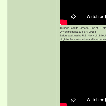
Torpedo Load to Torpedo Tube of US Na
Опубликовано: 20 сент. 2018 г.
Sailors assigned to U.S. Navy Virginia-c
Virginia-class submarine and is schedul