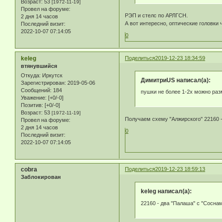
Возраст:
53
[1972-11-19]
Провел на форуме:
РЭП и стелс по АРЛГСН.
2 дня 14 часов
А вот интересно, оптические головки
Последний визит:
2022-10-07 07:14:05
0
keleg
Поделиться
2019-12-23 18:34:59
втянувшийся
Откуда:
Иркутск
ДимитриUS написал(а):
Зарегистрирован
: 2019-05-06
Сообщений:
184
пушки не более 1-2х можно раз
Уважение:
[+0/-0]
Позитив:
[+0/-0]
Возраст:
53
[1972-11-19]
Получаем схему "Алжирского" 22160 -
Провел на форуме:
2 дня 14 часов
0
Последний визит:
2022-10-07 07:14:05
cobra
Поделиться
2019-12-23 18:59:13
Заблокирован
keleg написал(а):
22160 - два "Палаша" с "Соснам