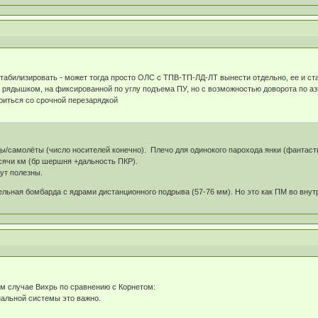
табилизировать - может тогда просто ОЛС с ТПВ-ТП-ЛД-ЛТ вынести отдельно, ее и стаб
рядышком, на фиксированной по углу подъема ПУ, но с возможностью доворота по азиму
париться со срочной перезарядкой
ды/самолёты (число носителей конечно). Плечо для одинокого парохода янки (фантаст
ысячи км (бр шершня +дальность ПКР).
дут полезны.
ельная бомбарда с ядрами дистанционного подрыва (57-76 мм). Но это как ПМ во внут
м случае Вихрь по сравнению с Корнетом:
нальной системы это важно.