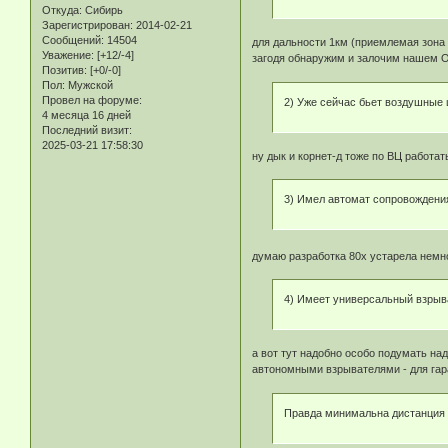
Откуда:
Сибирь
Зарегистрирован
: 2014-02-21
Сообщений:
14504
для дальности 1км (приемлемая зона 
Уважение:
[+12/-4]
загодя обнаружим и залочим нашем ОЛ
Позитив:
[+0/-0]
Пол:
Мужской
Провел на форуме:
2) Уже сейчас бьет воздушные 
4 месяца 16 дней
Последний визит:
2025-03-21 17:58:30
ну дык и корнет-д тоже по ВЦ работа
3) Имел автомат сопровождения
думаю разработка 80х устарела нем
4) Имеет универсальный взрыва
а вот тут надобно особо подумать на
автономными взрывателями - для гар
Правда минимальна дистанция -