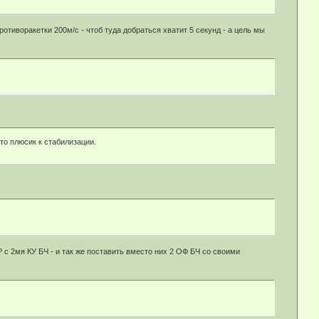
тиворакетки 200м/с - чтоб туда добраться хватит 5 секунд - а цель мы
то плюсик к стабилизации.
с 2мя КУ БЧ - и так же поставить вместо них 2 ОФ БЧ со своими