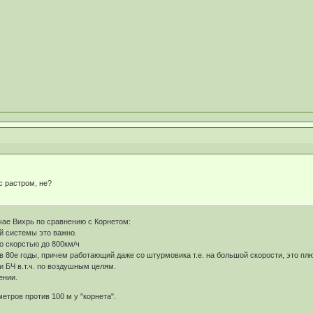
с растром, не?
чае Вихрь по сравнению с Корнетом:
й системы это важно.
о скорстью до 800км/ч
 80е годы, причем работающий даже со штурмовика т.е. на большой скорости, это плю
 БЧ в.т.ч. по воздушным целям.
ении.
етров против 100 м у "корнета".