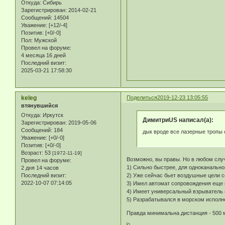
Откуда:
Сибирь
Зарегистрирован
: 2014-02-21
Сообщений:
14504
Уважение:
[+12/-4]
Позитив:
[+0/-0]
Пол:
Мужской
Провел на форуме:
4 месяца 16 дней
Последний визит:
2025-03-21 17:58:30
keleg
Поделиться
2019-12-23 13:05:55
втянувшийся
Откуда:
Иркутск
ДимитриUS написал(а):
Зарегистрирован
: 2019-05-06
Сообщений:
184
дык вроде все лазерные тропы 
Уважение:
[+0/-0]
Позитив:
[+0/-0]
Возраст:
53
[1972-11-19]
Возможно, вы правы. Но в любом слу
Провел на форуме:
1) Сильно быстрее, для одноканально
2 дня 14 часов
2) Уже сейчас бьет воздушные цели с
Последний визит:
2022-10-07 07:14:05
3) Имел автомат сопровождения еще в
4) Имеет универсальный взрыватель и
5) Разрабатывался в морском исполн
Правда минимальна дистанция - 500 м
0