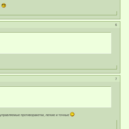
м
6
7
т управляемые противоракетки, легкие и точные