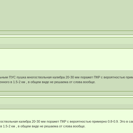
ным ПУС пушка многоствольная калибра 20-30 мм поражет ПКР с вероятностью примерн
енного в 1.5-2 км , в общем виде не решаема от слова вообще.
твольная калибра 20-30 мм поражет ПКР с вероятностью примерно 0.8-0.9. Это в сам
в 1.5-2 км , в общем виде не решаема от слова вообще.