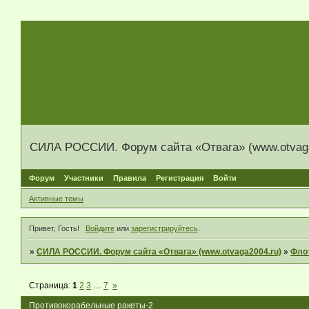
СИЛА РОССИИ. Форум сайта «Отвага» (www.otvaga
Форум
Участники
Правила
Регистрация
Войти
Активные темы
Привет, Гость!
Войдите
или
зарегистрируйтесь
.
»
СИЛА РОССИИ. Форум сайта «Отвага» (www.otvaga2004.ru)
»
Фло
Страница:
1
2
3
…
7
»
Противокорабельные ракеты-2