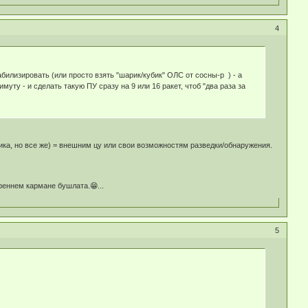
4
илизировать (или просто взять "шарик/кубик" ОЛС от сосны-р ) - а
ту - и сделать такую ПУ сразу на 9 или 16 ракет, чтоб "два раза за
ика, но все же) = внешним цу или свои возможностям разведки/обнаружения.
реннем кармане бушлата.😁...
5