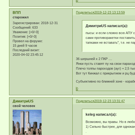
ВПП
Поделиться
2019-12-23 13:13:59
старожил
Зарегистрирован
: 2018-12-31
ДимитриUS написал(а):
Сообщений:
633
Уважение:
[+0/-0]
пысы: и если сложно всю АПУ с
Позитив:
[+0/-0]
сами противоракетки поставить 
Провел на форуме:
тапками не вставать", т.е. не 
15 дней 9 часов
Последний визит:
2020-04-02 23:45:12
36 шершней х 2 ПКР ....
Янки пусть ставят пу на свои парахо
Плечо толпы пароходов (ауг) = 2,5 т
Вот тут Кинжал с прикрытием и рц бу
Субъективно по ближней зоне - кораб
0
ДимитриUS
Поделиться
2019-12-23 13:31:47
свой человек
keleg написал(а):
Возможно, вы правы. Но в любо
1) Сильно быстрее, для однока
.