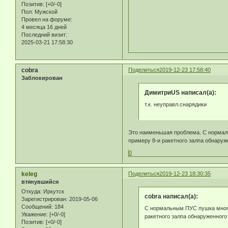
Позитив:
[+0/-0]
Пол:
Мужской
Провел на форуме:
4 месяца 16 дней
Последний визит:
2025-03-21 17:58:30
cobra
Поделиться
2019-12-23 17:58:40
Заблокирован
ДимитриUS написал(а):
т.к. неуправл.снарядики
Это наименьшая проблема. С нормаль
примеру 8-и ракетного залпа обнаруж
0
keleg
Поделиться
2019-12-23 18:30:35
втянувшийся
Откуда:
Иркутск
cobra написал(а):
Зарегистрирован
: 2019-05-06
Сообщений:
184
С нормальным ПУС пушка многос
Уважение:
[+0/-0]
ракетного залпа обнаруженного 
Позитив:
[+0/-0]