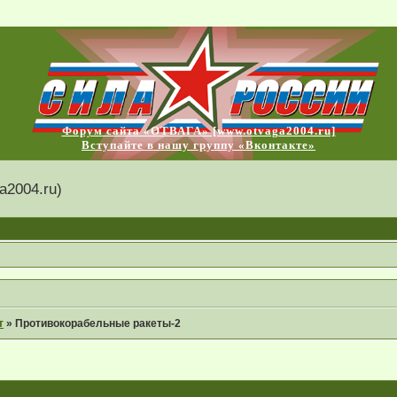
Форум сайта «ОТВАГА» [www.otvaga2004.ru]
Вступайте в нашу группу «Вконтакте»
2004.ru)
т
»
Противокорабельные ракеты-2