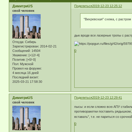
ДимитриUS
Поделиться
2019-12-23 12:25:12
свой человек
"Вихревская" схема, с растром
дык вроде все лазерные тропы с раст
Откуда:
Сибирь
Зарегистрирован
: 2014-02-21
0
Сообщений:
14504
Уважение:
[+12/-4]
Позитив:
[+0/-0]
Пол:
Мужской
Провел на форуме:
4 месяца 16 дней
Последний визит:
2025-03-21 17:58:30
ДимитриUS
Поделиться
2019-12-23 12:29:41
свой человек
пысы: и если сложно всю АПУ стабили
противоракетки поставить рядышком, н
вставать", т.е. не париться со срочн
0