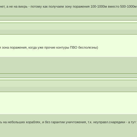
нет, а не на вихрь - потому как получаем зону поражения 100-1000м вместо 500-1000
 зона поражения, когда уже прочие контуры ПВО бесполезны)
 на небольших кораблях, и без гарантии уничтожения, т.к. неуправл.снарядики - а ту