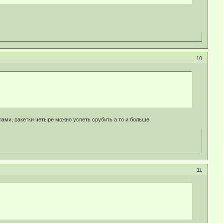
10
лами, ракетки четыре можно успеть срубить а то и больше.
11