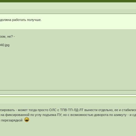
 должна работать получше.
ром, не? -
зировать - может тогда просто ОЛС с ТПВ-ТП-ЛД-ЛТ вынести отдельно, ее и стабилиз
а фиксированной по углу подъема ПУ, но с возможностью доворота по азимуту - и сдел
ой перезарядкой