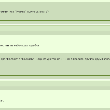
 чем-то типа "Филина" можно ослепить?
местить на небольших корабля
 два "Палаша" с "Соснами". Закрыта дистанция 0-10 км в пассиве, причем двумя кана
и".