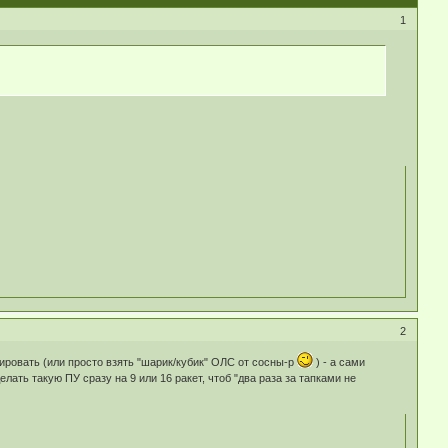
1
2
ировать (или просто взять "шарик/кубик" ОЛС от сосны-р
) - а сами
ать такую ПУ сразу на 9 или 16 ракет, чтоб "два раза за тапками не