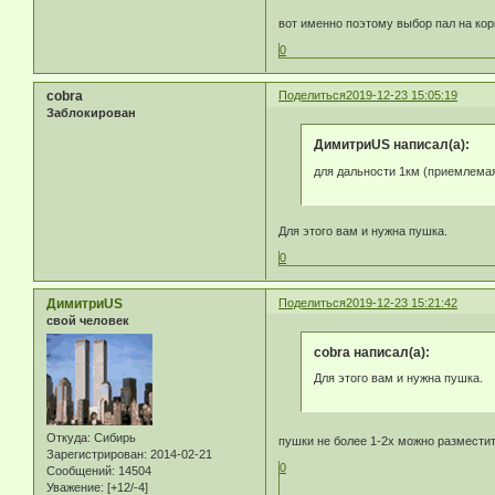
вот именно поэтому выбор пал на кор
0
cobra
Поделиться
2019-12-23 15:05:19
Заблокирован
ДимитриUS написал(а):
для дальности 1км (приемлемая
Для этого вам и нужна пушка.
0
ДимитриUS
Поделиться
2019-12-23 15:21:42
свой человек
cobra написал(а):
Для этого вам и нужна пушка.
Откуда:
Сибирь
пушки не более 1-2х можно разместить
Зарегистрирован
: 2014-02-21
0
Сообщений:
14504
Уважение:
[+12/-4]