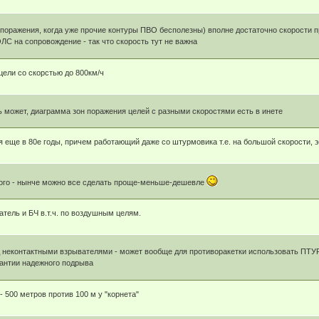
поражения, когда уже прочие контуры ПВО бесполезны) вполне достаточно скорости про
С на сопровождение - так что скорость тут не важна
цели со скорстью до 800км/ч
ть может, диаграмма зон поражения целей с разными скоростями есть в инете
 еще в 80е годы, причем работающий даже со штурмовика т.е. на большой скорости, э
ного - нынче можно все сделать проще-меньше-дешевле
тель и БЧ в.т.ч. по воздушным целям.
д неконтактными взрывателями - может вообще для противоракетки использовать ПТУР 
антии надежного подрыва
 500 метров против 100 м у "корнета"