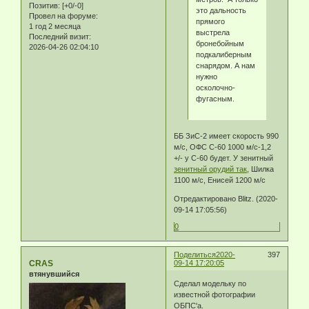
Позитив:
[+0/-0]
это дальность
Провел на форуме:
прямого
1 год 2 месяца
выстрела
Последний визит:
бронебойным
2026-04-26 02:04:10
подкалиберным
снарядом. А нам
нужно
осколочно-
фугасным.
ББ ЗиС-2 имеет скорость 990
м/с, ОФС С-60 1000 м/с-1,2
+/- у С-60 будет. У зенитный
зенитный орудий так
, Шилка
1100 м/с, Енисей 1200 м/с
Отредактировано Blitz. (2020-
09-14 17:05:56)
0
Поделиться
2020-
397
CRAS
09-14 17:20:05
втянувшийся
Сделал модельку по
известной фотографии
ОБПС'а.