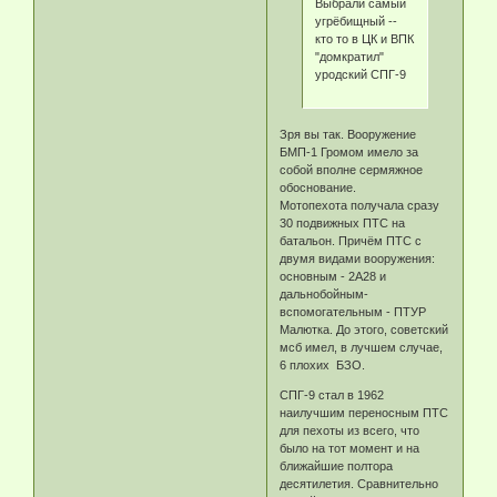
Выбрали самый
угрёбищный --
кто то в ЦК и ВПК
"домкратил"
уродский СПГ-9
Зря вы так. Вооружение
БМП-1 Громом имело за
собой вполне сермяжное
обоснование.
Мотопехота получала сразу
30 подвижных ПТС на
батальон. Причём ПТС с
двумя видами вооружения:
основным - 2А28 и
дальнобойным-
вспомогательным - ПТУР
Малютка. До этого, советский
мсб имел, в лучшем случае,
6 плохих БЗО.
СПГ-9 стал в 1962
наилучшим переносным ПТС
для пехоты из всего, что
было на тот момент и на
ближайшие полтора
десятилетия. Сравнительно