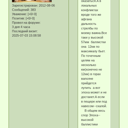
оказаться.А в
локальных
Зарегистрирован
: 2012-08-06
Сообщений:
383
конфликтах
Уважение:
[+0/-0]
вроде того же
Позитив:
[+0/-0]
афгана
Провел на форуме:
дальность
3 дня 4 часа
стрелбы по
Последний визит:
моему важна.Все
2025-07-03 15:08:58
таки у высокой
57мм баллистки
она 12км по
максималу бьет.
По точечным
целям на
несколько
км(конечно не
12км) в горах
ваполне
прийдется
лупить а вот
эпоха может и не
достанет.А если
в пещере или под
навесом--скалой.
В общем весь
спор Эпоха--
высокой
баллистики