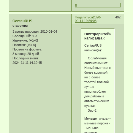
0
Поделиться
2020-
402
CentauRUS
09-14 19:59:08
старожил
Зарегистрирован
: 2010-01-04
Нихтферштейн
Сообщений:
893
написал(а):
Уважение:
[+0/-0]
Позитив:
[+0/-0]
CentauRUS
Провел на форуме:
написал(а):
3 месяца 28 дней
Ослабления
Последний визит:
2024-11-11 14:19:45
баллистики нет.
Новый выстрел с
более короткой
но с более
толстой гильзой
лучше
приспособлен
для работы в
автоматических
пушках.
Зис-2:
Меньше гильза --
меньше пороха -
- меньше
скорость