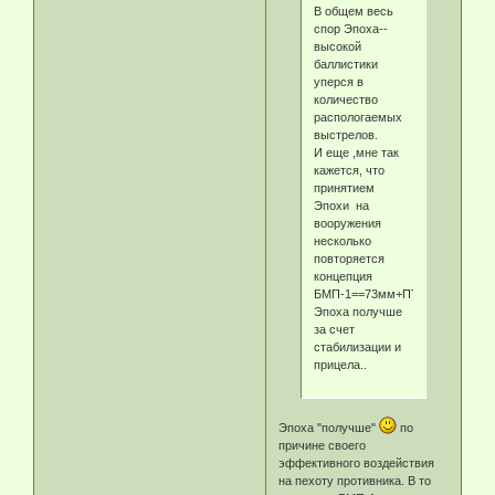
В общем весь
спор Эпоха--
высокой
баллистики
уперся в
количество
распологаемых
выстрелов.
И еще ,мне так
кажется, что
принятием
Эпохи на
вооружения
несколько
повторяется
концепция
БМП-1==73мм+ПТУР.Естествен
Эпоха получше
за счет
стабилизации и
прицела..
Эпоха "получше"
по
причине своего
эффективного воздействия
на пехоту противника. В то