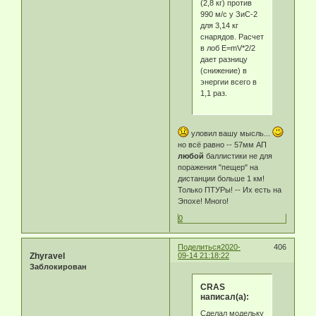
(2,8 кг) против
990 м/с у ЗиС-2
для 3,14 кг
снарядов. Расчет
в лоб Е=mV*2/2
дает разницу
(снижение) в
энергии всего в
1,1 раз.
уловил вашу мысль...
но всё равно -- 57мм АП
любой
баллистики не для
поражения "пещер" на
дистанции больше 1 км!
Только ПТУРы! -- Их есть на
Эпохе! Много!
0
Поделиться
2020-
406
Zhyravel
09-14 21:18:22
Заблокирован
CRAS
написал(а):
Сделал модельку