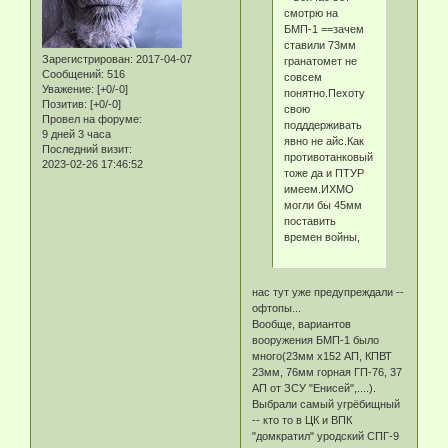
смотрю на
БМП-1 ==зачем
ставили 73мм
Зарегистрирован
: 2017-04-07
гранатомет не
Сообщений:
516
совсем
Уважение:
[+0/-0]
понятно.Пехоту
Позитив:
[+0/-0]
свою
Провел на форуме:
подддерживать
9 дней 3 часа
явно не айс.Как
Последний визит:
противотанковый
2023-02-26 17:46:52
тоже да и ПТУР
имеем.ИХМО
могли бы 45мм
поставить
времен войны,
нас тут уже предупреждали --
офтопы...
Вообще, вариантов
вооружения БМП-1 было
много(23мм х152 АП, КПВТ
23мм, 76мм горная ГП-76, 37
АП от ЗСУ "Енисей",....).
Выбрали самый угрёбищный
-- кто то в ЦК и ВПК
"домкратил" уродский СПГ-9