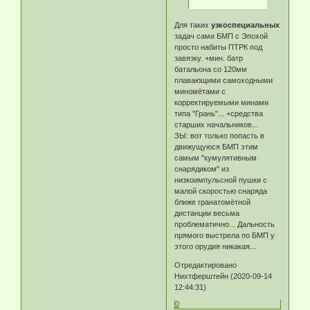
Для таких
узкоспециальных
задач сами БМП с Эпохой
просто набиты ПТРК под
завязку. +мин. батр
батальона со 120мм
плавающими самоходными
миномётами с
корректируемыми минами
типа "Грань"... +средства
старших начальников...
ЗЫ: вот только попасть в
движущуюся БМП этим
самым "кумулятивным
снарядиком" из
низкоимпульсной пушки с
малой скоростью снаряда
ближе гранатомётной
дистанции весьма
проблематично... Дальность
прямого выстрела по БМП у
этого орудия никакая...
Отредактировано
Нихтферштейн (2020-09-14
12:44:31)
0