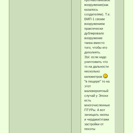
противотанковое
вооружение(как
казалось
создателям). Т.е.
БМП-1 своим
вооружением
практически
дублировало
вооружение
танка вместо
того, чтобы его
дополнять.
ЗЫ: если надо
уничтожить что
то на дальности
несколько
километров
"в пещере" то на
этот
маловероятный
случай у Эпохи
есть
многочисленные
ПТУРы. А вот
зачищать окопы
и чердаки/этажи
застройки от
пехоты