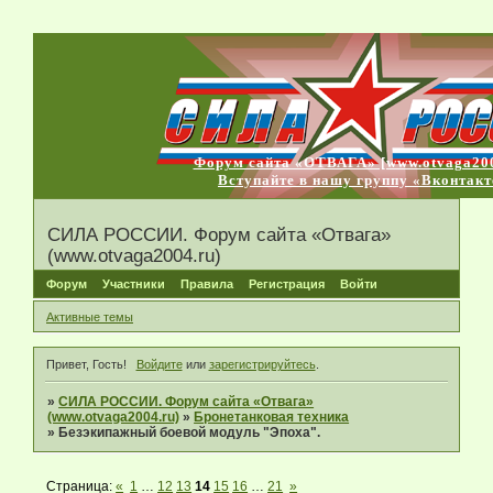
Форум сайта «ОТВАГА» [www.otvaga200
Вступайте в нашу группу «Вконтакт
СИЛА РОССИИ. Форум сайта «Отвага»
(www.otvaga2004.ru)
Форум
Участники
Правила
Регистрация
Войти
Активные темы
Привет, Гость!
Войдите
или
зарегистрируйтесь
.
»
СИЛА РОССИИ. Форум сайта «Отвага»
(www.otvaga2004.ru)
»
Бронетанковая техника
»
Безэкипажный боевой модуль "Эпоха".
Страница:
«
1
…
12
13
14
15
16
…
21
»