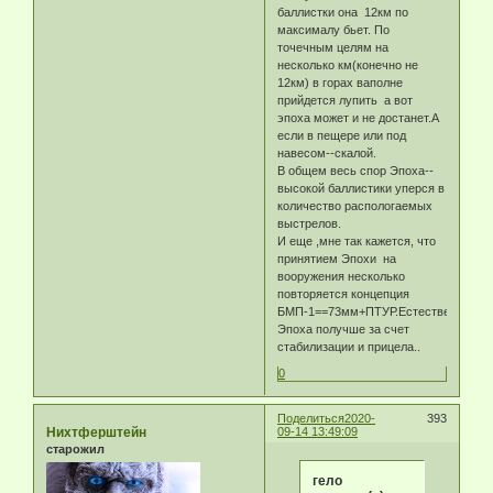
баллистки она 12км по
максималу бьет. По
точечным целям на
несколько км(конечно не
12км) в горах ваполне
прийдется лупить а вот
эпоха может и не достанет.А
если в пещере или под
навесом--скалой.
В общем весь спор Эпоха--
высокой баллистики уперся в
количество распологаемых
выстрелов.
И еще ,мне так кажется, что
принятием Эпохи на
вооружения несколько
повторяется концепция
БМП-1==73мм+ПТУР.Естественно
Эпоха получше за счет
стабилизации и прицела..
0
Поделиться
2020-
393
Нихтферштейн
09-14 13:49:09
старожил
гело