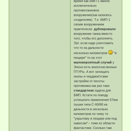
время как БМП-1 имело
исключительно
противотанковое
вооружение(как казалось
создателям). Т.е. БМП-1
своим вооружением
практически
дублировало
вооружение танка вместо
того, чтобы его дополнять.
ЗЫ: если надо уничтожить
что то на дальности
несколько километров
"в
пещере" то на этот
маловероятный случай
у
Эпохи есть многочисленные
ПТУРы. А вот зачищать
окопы и чердаки/этажи
застройки от пехоты
противника как раз таки
стандартная
задача для
БМП. Кстати по поводу
успешного применения 57мм
пушки типа С-60/68 на
дальности в несколько
километров по чему то
"укрытому в пещере или под
навесом"-- тоже из области
фантастики. Сколько там