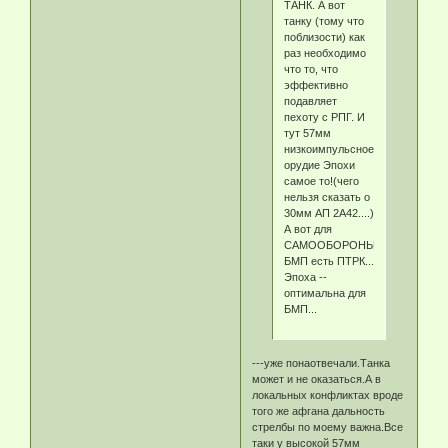
ТАНК. А вот
танку (тому что
поблизости) как
раз необходимо
что то, что
эффективно
подавляет
пехоту с РПГ. И
тут 57мм
низкоимпульсное
орудие Эпохи
самое то!(чего
нельзя сказать о
30мм АП 2А42....)
А вот для
САМООБОРОНЫ
БМП есть ПТРК...
Эпоха --
оптимальна для
БМП...
---уже понаотвечали.Танка
может и не оказаться.А в
локальных конфликтах вроде
того же афгана дальность
стрелбы по моему важна.Все
таки у высокой 57мм