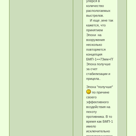
уперся в
количество
распологаемых
выстрелов.
И еще ,мне так
кажется, что
принятием
Эпохи на
вооружения
несколько
повторяется
концепция
БМП-1==73мм+ПТУР.Естествен
Эпоха получше
за счет
стабилизации и
прицела..
Эпоха "получше"
по причине
своего
эффективного
воздействия на
пехоту
противника. В то
время как БМП-1
имело
исключительно