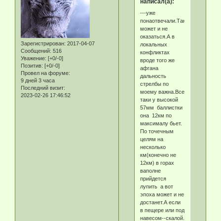
написал(а):
---уже
понаотвечали.Танка
может и не
оказаться.А в
Зарегистрирован
: 2017-04-07
локальных
Сообщений:
516
конфликтах
Уважение:
[+0/-0]
вроде того же
Позитив:
[+0/-0]
афгана
Провел на форуме:
дальность
9 дней 3 часа
стрелбы по
Последний визит:
моему важна.Все
2023-02-26 17:46:52
таки у высокой
57мм баллистки
она 12км по
максималу бьет.
По точечным
целям на
несколько
км(конечно не
12км) в горах
ваполне
прийдется
лупить а вот
эпоха может и не
достанет.А если
в пещере или под
навесом--скалой.