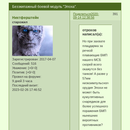
Безэкипажный боевой модуль "Эпоха".
Поделиться
2020-
391
Нихтферштейн
09-14 12:38:56
старожил
отрохов
написал(а):
Но при захвате
плацдарма за
речкой
плавающие БМП
Зарегистрирован
: 2017-04-07
нашего МСБ
Сообщений:
516
скорей всего
Уважение:
[+0/-0]
окажутся без
Позитив:
[+0/-0]
танков! А разве у
Провел на форуме:
57мм
9 дней 3 часа
низкоимпульсного
Последний визит:
орудия Эпохи не
2023-02-26 17:46:52
может быть
кумулятивных
снарядиков для
более успешного
поражения БМП
нынешних
вероятных
противников?