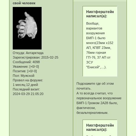
свой человек
Нихтферштейн
написал(а):
Вообще,
вариантов
вооружения
БМП-1 было
много(23мм х152
АП, КПВТ 23мм,
76мм горная
Откуда:
Антарктида
ГП-76, 37 АП от
Зарегистрирован
: 2015-02-25
Сообщений:
4098
ЗСУ
Уважение:
[+0/-0]
"Енисей",....).
Позитив:
[+0/-0]
Пол:
Мужской
Провел на форуме:
Подскажите где об этом
1 месяц 12 дней
почитать.
Последний визит:
А то всегда считал, что
2024-03-29 21:05:20
первоначальное вооружение
БМП-1 Громом 2А28 было,
фактически,
безальтернативным.
Нихтферштейн
написал(а):