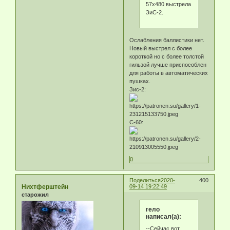
57х480 выстрела
ЗиС-2.
Ослабления баллистики нет.
Новый выстрел с более
короткой но с более толстой
гильзой лучше приспособлен
для работы в автоматических
пушках.
Зис-2:
С-60:
0
Поделиться
2020-
400
Нихтферштейн
09-14 19:22:49
старожил
гело
написал(а):
--Сейчас вот