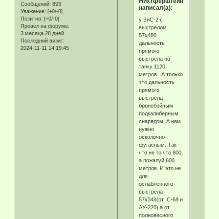
Нихтферштейн
Сообщений:
893
написал(а):
Уважение:
[+0/-0]
Позитив:
[+0/-0]
у ЗиС-2 с
Провел на форуме:
выстрелом
3 месяца 28 дней
57х480
Последний визит:
дальность
2024-11-11 14:19:45
прямого
выстрела по
танку 1120
метров. А только
это дальность
прямого
выстрела
бронебойным
подкалиберным
снарядом. А нам
нужно
осколочно-
фугасным. Так
что не то что 800,
а пожалуй 600
метров. И это не
для
ослабленного
выстрела
57х348(от С-68 и
АУ-220) а от
полновесного