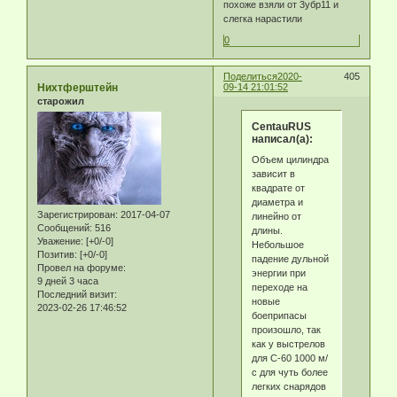
похоже взяли от 3убр11 и
слегка нарастили
0
Поделиться
2020-
405
Нихтферштейн
09-14 21:01:52
старожил
CentauRUS
написал(а):
Объем цилиндра
зависит в
квадрате от
диаметра и
Зарегистрирован
: 2017-04-07
линейно от
Сообщений:
516
длины.
Уважение:
[+0/-0]
Небольшое
Позитив:
[+0/-0]
падение дульной
Провел на форуме:
энергии при
9 дней 3 часа
переходе на
Последний визит:
новые
2023-02-26 17:46:52
боеприпасы
произошло, так
как у выстрелов
для С-60 1000 м/
с для чуть более
легких снарядов