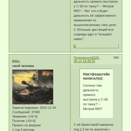
дальность прямого выстрела
у С-60 по танку? -- Метров
800? -- Вот это и будет
дальность её эффективного
применения по
вышеописанному типу цели.
С бОльших дистанций все
снаряды идут в "козырёк/
навес".
0
Поделиться
2020-
394
Blitz.
09-14 15:49:54
свой человек
Нихтферштейн
написал(а):
Сколько там
дальность
прямого
выстрела у С-60
по танку? --
Зарегистрирован
: 2010-11-04
Метров 800?
Сообщений:
37492
Уважение:
[+0/-0]
Позитив:
[+0/-0]
С её балистикой-наверное
Провел на форуме:
под 1,2 км по аналогии с
1 год 2 месяца