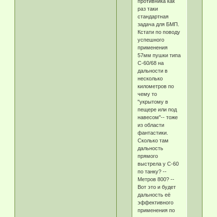
противника как
раз таки
стандартная
задача для БМП.
Кстати по поводу
успешного
применения
57мм пушки типа
С-60/68 на
дальности в
несколько
километров по
чему то
"укрытому в
пещере или под
навесом"-- тоже
из области
фантастики.
Сколько там
дальность
прямого
выстрела у С-60
по танку? --
Метров 800? --
Вот это и будет
дальность её
эффективного
применения по