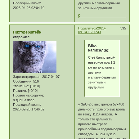
Последний визит:
другими мелкалиберными
2026-04-26 02:04:10
зенитными орудиями.
0
Поделиться
2020-
395
Нихтферштейн
09-14 16:56:43
старожил
Blitz.
написал(а):
С её балистикой-
наверное под 1,2
км по аналогии с
другими
Зарегистрирован
: 2017-04-07
мелкалиберными
Сообщений:
516
зенитными
Уважение:
[+0/-0]
орудиями.
Позитив:
[+0/-0]
Провел на форуме:
9 дней 3 часа
у ЗиС-2 с выстрелом 57х480
Последний визит:
дальность прямого выстрела
2023-02-26 17:46:52
по танку 1120 метров. А
только это дальность
прямого выстрела
бронебойным подкалиберным
снарядом. А нам нужно
осколочно-фугасным. Так что