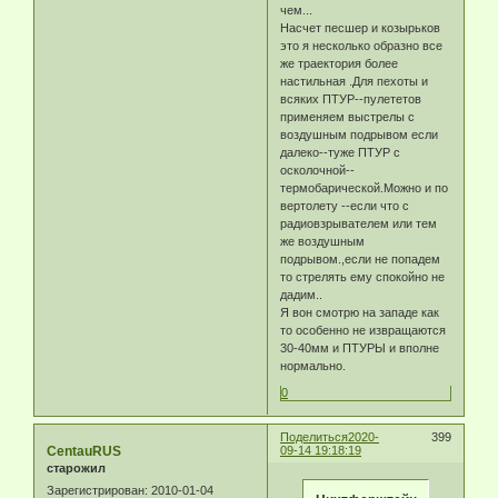
чем...
Насчет песшер и козырьков
это я несколько образно все
же траектория более
настильная .Для пехоты и
всяких ПТУР--пулететов
применяем выстрелы с
воздушным подрывом если
далеко--туже ПТУР с
осколочной--
термобарической.Можно и по
вертолету --если что с
радиовзрывателем или тем
же воздушным
подрывом.,если не попадем
то стрелять ему спокойно не
дадим..
Я вон смотрю на западе как
то особенно не извращаются
30-40мм и ПТУРЫ и вполне
нормально.
0
Поделиться
2020-
399
CentauRUS
09-14 19:18:19
старожил
Зарегистрирован
: 2010-01-04