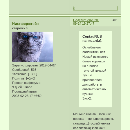
...
0
Поделиться
2020-
401
Нихтферштейн
09-14 19:27:47
старожил
CentauRUS
написал(а):
Ослабления
баллистики нет.
Новый выстрел с
более короткой
Зарегистрирован
: 2017-04-07
но с более
Сообщений:
516
толстой гильзой
Уважение:
[+0/-0]
лучше
Позитив:
[+0/-0]
приспособлен
Провел на форуме:
для работы в
9 дней 3 часа
автоматических
Последний визит:
пушках.
2023-02-26 17:46:52
Зис-2:
Меньше гильза --меньше
пороха -- меньше скорость
снаряда...(=ослабленная
баллистика) Или как?