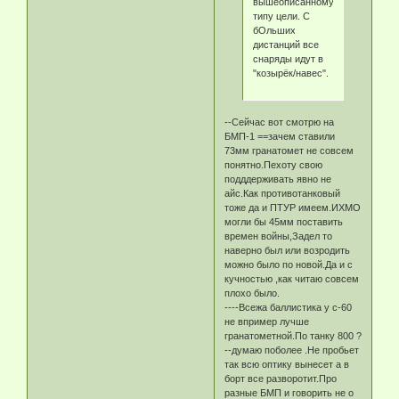
вышеописанному
типу цели. С
бОльших
дистанций все
снаряды идут в
"козырёк/навес".
--Сейчас вот смотрю на
БМП-1 ==зачем ставили
73мм гранатомет не совсем
понятно.Пехоту свою
подддерживать явно не
айс.Как противотанковый
тоже да и ПТУР имеем.ИХМО
могли бы 45мм поставить
времен войны,Задел то
наверно был или возродить
можно было по новой.Да и с
кучностью ,как читаю совсем
плохо было.
----Всежа баллистика у с-60
не впример лучше
гранатометной.По танку 800 ?
--думаю поболее .Не пробьет
так всю оптику вынесет а в
борт все разворотит.Про
разные БМП и говорить не о