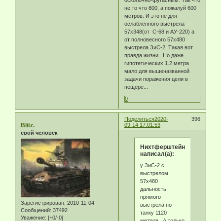
не то что 800, а пожалуй 600
метров. И это не для
ослабленного выстрела
57х348(от С-68 и АУ-220) а
от полновесного 57х480
выстрела ЗиС-2. Такая вот
правда жизни...Но даже
гипотетических 1.2 метра
мало для вышеназванной
задачи поражения цели в
пещере...
0
Поделиться
2020-
396
Blitz.
09-14 17:01:53
свой человек
Нихтферштейн
написал(а):
у ЗиС-2 с
выстрелом
57х480
дальность
прямого
Зарегистрирован
: 2010-11-04
выстрела по
Сообщений:
37492
танку 1120
Уважение:
[+0/-0]
метров. А только