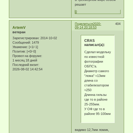
решает
0
Поделиться
2020-
404
ArtemV
09-14 20:18:53
ветеран
Зарегистрирован
: 2014-10-02
CRAS
Сообщений:
1479
написал(а):
Уважение:
[+1/-1]
Позитив:
[+0/-0]
Сделал модельку
Провел на форуме:
по известной
1 месяц 18 дней
фотографии
Последний визит:
ОБПС'а.
2026-08-02 14:42:54
Диаметр самого
"лома" ≈13мм
длина со
стабилизатором
≈250
Длинна гильзы
где то в районе
25-255мм.
У ОФ где то в
районе 95-100мм
видимо 12,7мм ломик,