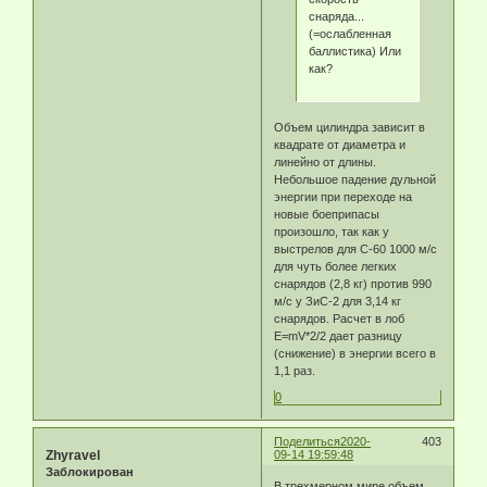
снаряда...
(=ослабленная
баллистика) Или
как?
Объем цилиндра зависит в
квадрате от диаметра и
линейно от длины.
Небольшое падение дульной
энергии при переходе на
новые боеприпасы
произошло, так как у
выстрелов для С-60 1000 м/с
для чуть более легких
снарядов (2,8 кг) против 990
м/с у ЗиС-2 для 3,14 кг
снарядов. Расчет в лоб
Е=mV*2/2 дает разницу
(снижение) в энергии всего в
1,1 раз.
0
Поделиться
2020-
403
Zhyravel
09-14 19:59:48
Заблокирован
В трехмерном мире объем