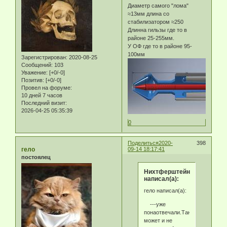
Диаметр самого "лома"
≈13мм длина со
стабилизатором ≈250
Длинна гильзы где то в
районе 25-255мм.
У ОФ где то в районе 95-
100мм
Зарегистрирован
: 2020-08-25
Сообщений:
103
Уважение:
[+0/-0]
Позитив:
[+0/-0]
Провел на форуме:
10 дней 7 часов
Последний визит:
2026-04-25 05:35:39
0
Поделиться
2020-
398
гело
09-14 18:17:41
постоялец
Нихтферштейн
написал(а):
гело написал(а):
---уже
понаотвечали.Танка
может и не