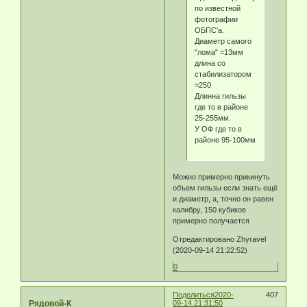
по известной
фотографии
ОБПС'а.
Диаметр самого
"лома" ≈13мм
длина со
стабилизатором
≈250
Длинна гильзы
где то в районе
25-255мм.
У ОФ где то в
районе 95-100мм
Можно примерно прикинуть
объем гильзы если знать ещё
и диаметр, а, точно он равен
калибру, 150 кубиков
примерно получается
Отредактировано Zhyravel
(2020-09-14 21:22:52)
0
Поделиться
2020-
407
Рядовой-К
09-14 21:31:50