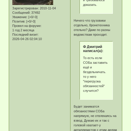
доказать.
Зарегистрирован
: 2010-11-04
Сообщений:
37492
Уважение:
[+0/-0]
Ничего что грузовики
Позитив:
[+0/-0]
отдельно, бронетехника
Провел на форуме:
отельно? Даже по разны
1 год 2 месяца
Последний визит:
ведомствам проходит.
2026-04-26 02:04:10
Ф Дмитрий
написал(а):
То есть если
СОБа заставить
ещё и
бездельничать.
то у него
"перегрузка
обязанностей"
случится?
Будет заниматся
обязаностями СОБа
напрямую, не отвлекаясь на
взвод. Думаю их и так с
головой хватает-у
артиллеристов с етим делом