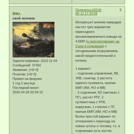
Поделиться
2019-
5
Blitz.
08-12 17:33:59
свой человек
Интересует мнение камрадов
насчет трех вариантов
переходного
механизированного взвода на
4 БМП (
к перспективному на
3 или 4 отделения
) с
сегодняшним вооружением,
какой предпочтительней и
почему.
Зарегистрирован
: 2010-11-04
Сообщений:
37492
1 вариант:
Уважение:
[+0/-0]
- отделение управления, КВ,
Позитив:
[+0/-0]
ЗКВ, санитар, 2 расчета
Провел на форуме:
единого пулемета, екипаж
1 год 2 месяца
Последний визит:
БМП (КМ, НО и МВ)
2026-04-26 02:04:10
- 3 отделения, КО (автомат с
ПГ), расчет РПГ, 2
пулеметчика с РПК,
марксман, 1 стрелок с ПГ,
екипаж БМП (КМ, НО и МВ)
Более простой вариант по
отношению к переходу на
новые штаты и технику, т.к. в
отделениях есть костяк