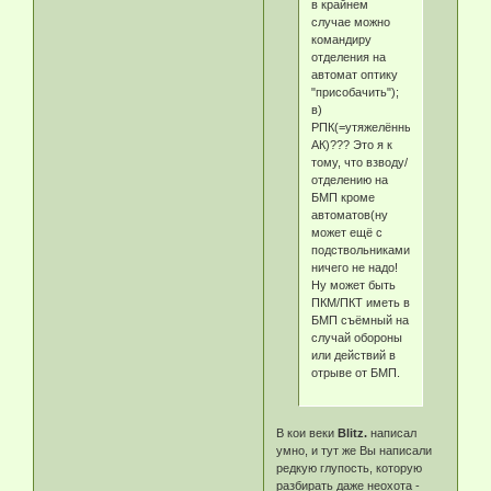
в крайнем
случае можно
командиру
отделения на
автомат оптику
"присобачить");
в)
РПК(=утяжелённый
АК)??? Это я к
тому, что взводу/
отделению на
БМП кроме
автоматов(ну
может ещё с
подствольниками)
ничего не надо!
Ну может быть
ПКМ/ПКТ иметь в
БМП съёмный на
случай обороны
или действий в
отрыве от БМП.
В кои веки
Blitz.
написал
умно, и тут же Вы написали
редкую глупость, которую
разбирать даже неохота -