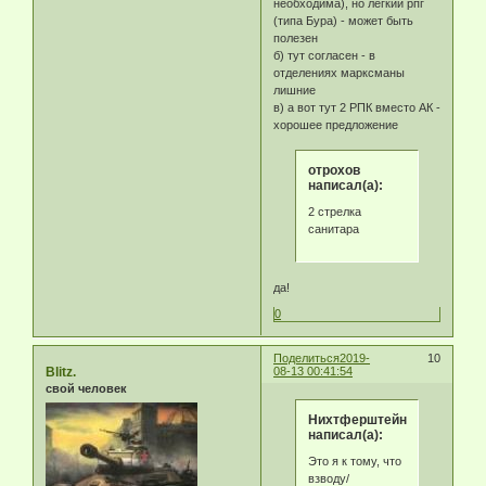
необходима), но лёгкий рпг
(типа Бура) - может быть
полезен
б) тут согласен - в
отделениях марксманы
лишние
в) а вот тут 2 РПК вместо АК -
хорошее предложение
отрохов
написал(а):
2 стрелка
санитара
да!
0
Поделиться
2019-
10
Blitz.
08-13 00:41:54
свой человек
Нихтферштейн
написал(а):
Это я к тому, что
взводу/