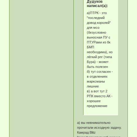
Дудуков
написал(а):
а)ПТРК - это
"последний
довод королей"
для мсо
(безусловно
выносная ПУ с
ПТУРами из бк
БМП
необходима), но
лёгкий рпг (типа
Бура) - может
быть полезен
б) тут согласен -
в отделениях
марксманы
лишние
в) а вот тут 2
РПК вместо АК -
хорошее
предложение
а) вы невнимательно
прочитали исходную задачу.
Камрад Blitz