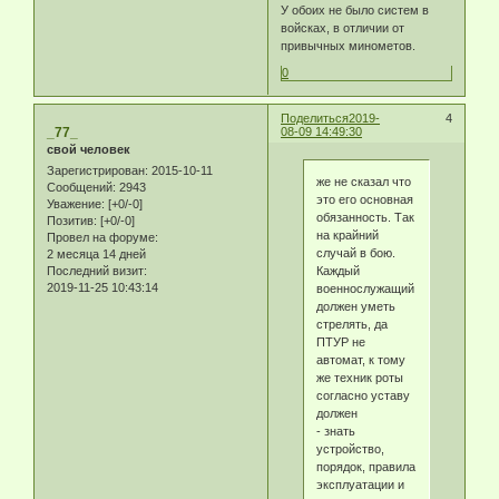
У обоих не было систем в
войсках, в отличии от
привычных минометов.
0
Поделиться
2019-
4
_77_
08-09 14:49:30
свой человек
Зарегистрирован
: 2015-10-11
же не сказал что
Сообщений:
2943
это его основная
Уважение:
[+0/-0]
обязанность. Так
Позитив:
[+0/-0]
на крайний
Провел на форуме:
случай в бою.
2 месяца 14 дней
Последний визит:
Каждый
2019-11-25 10:43:14
военнослужащий
должен уметь
стрелять, да
ПТУР не
автомат, к тому
же техник роты
согласно уставу
должен
- знать
устройство,
порядок, правила
эксплуатации и