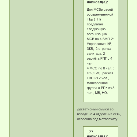
написал(а):
Для МСБр своей
осовремененной
ТБр (ТП)
предлагал
следующую
организацию
МСВ на 4 БМП-2:
Управление: КВ,
ЗКВ, 2 стрелка
санитара, 2
расчёта РПГ с 4
чел;
4 МСО по 8 чел. :
КО(КБМ), расчёт
ПКП из 2 чел.,
маневренная
группа с РПК из 3
чел., МВ, НО.
Достатчоный смысл во
взводе на 4 отделения есть,
особенно под мотопехоту.
_77_
написал(а):