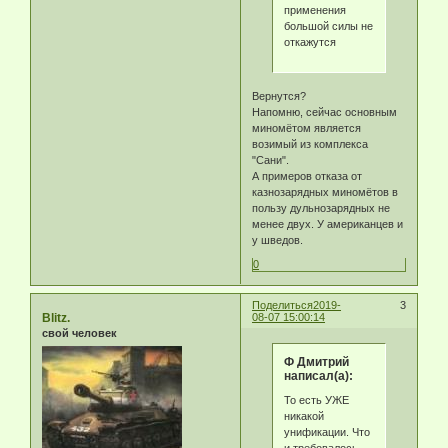
применения
большой силы не
откажутся
Вернутся?
Напомню, сейчас основным
миномётом является
возимый из комплекса
"Сани".
А примеров отказа от
казнозарядных миномётов в
пользу дульнозарядных не
менее двух. У американцев и
у шведов.
0
Поделиться
2019-
3
Blitz.
08-07 15:00:14
свой человек
Ф Дмитрий
написал(а):
То есть УЖЕ
никакой
унификации. Что
и требовалось