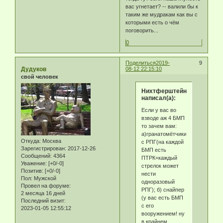
вас угнетает? -- валили бы к
таким же мудракам как вы с
которыми есть о чём
поговорить...
0
Поделиться
2019-
9
Дудуков
08-12 22:15:10
свой человек
Нихтферштейн
написал(а):
Если у вас во
взводе аж 4 БМП
то зачем вам:
а)гранатомётчики
Откуда:
Москва
с РПГ(на каждой
Зарегистрирован
: 2017-12-26
БМП есть
Сообщений:
4364
ПТРК+каждый
Уважение:
[+0/-0]
стрелок может
Позитив:
[+0/-0]
нести
Пол:
Мужской
одноразовый
Провел на форуме:
РПГ); б) снайпер
2 месяца 16 дней
(у вас есть БМП
Последний визит:
с его
2023-01-05 12:55:12
вооружением! ну
в крайнем