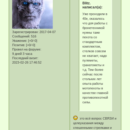
Blitz.
написал(а):
Уже проходили в
40е, оказалось
что для работы с
бронетехникой
Зарегистрирован
: 2017-04-07
нужны таже
Сообщений:
516
пехота со
Уважение:
[+0/-0]
стандартным
Позитив:
[+0/-0]
комплектом,
Провел на форуме:
стелков совсем
9 дней 3 часа
не хватает, надо
Последний визит:
пулеметы,
2023-02-26 17:46:52
гранатометы и
т.д. Тем более
сейчас после
стольких лет
опыта работы
мотопехоты в
качестве главной
противопехотной
силы.
это всё вопрос СВЯЗИ и
целеуказания между
спешенными стрелками и