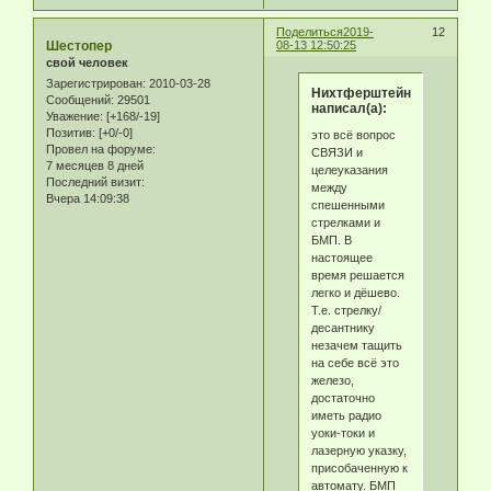
Поделиться
2019-
12
Шестопер
08-13 12:50:25
свой человек
Зарегистрирован
: 2010-03-28
Нихтферштейн
Сообщений:
29501
написал(а):
Уважение:
[+168/-19]
Позитив:
[+0/-0]
это всё вопрос
Провел на форуме:
СВЯЗИ и
7 месяцев 8 дней
целеуказания
Последний визит:
между
Вчера 14:09:38
спешенными
стрелками и
БМП. В
настоящее
время решается
легко и дёшево.
Т.е. стрелку/
десантнику
незачем тащить
на себе всё это
железо,
достаточно
иметь радио
уоки-токи и
лазерную указку,
присобаченную к
автомату. БМП