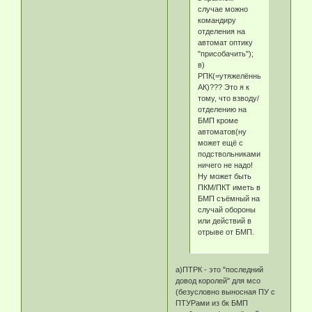
случае можно
командиру
отделения на
автомат оптику
"присобачить");
в)
РПК(=утяжелённый
АК)??? Это я к
тому, что взводу/
отделению на
БМП кроме
автоматов(ну
может ещё с
подствольниками)
ничего не надо!
Ну может быть
ПКМ/ПКТ иметь в
БМП съёмный на
случай обороны
или действий в
отрыве от БМП.
а)ПТРК - это "последний
довод королей" для мсо
(безусловно выносная ПУ с
ПТУРами из бк БМП