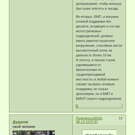
целеуказания, чтобы меньше
был шанс влететь в засаду.
Во-вторых, БМП, и машины
огневой поддержки без
десанта, входящие в состав
мотострелковых
подразделений, должны
иметь ракетно-пушечное
вооружение, способное вести
высокоточный огонь на
дальность более 10 км.
И пехота, в пешем строю
удалившаяся от
бронетехники по
труднопроходимой
местности, в любой момент
сможет вызвать огневую
пождержку не только
артиллерии, но и БМП и
БМОП своего подразделения.
0
Поделиться
2019-
13
Дудуков
08-13 13:07:57
свой человек