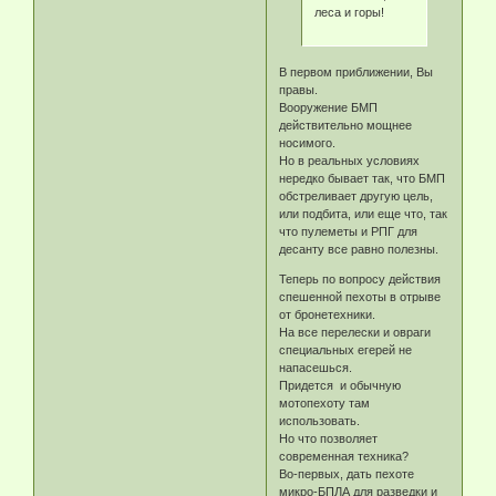
леса и горы!
В первом приближении, Вы
правы.
Вооружение БМП
действительно мощнее
носимого.
Но в реальных условиях
нередко бывает так, что БМП
обстреливает другую цель,
или подбита, или еще что, так
что пулеметы и РПГ для
десанту все равно полезны.
Теперь по вопросу действия
спешенной пехоты в отрыве
от бронетехники.
На все перелески и овраги
специальных егерей не
напасешься.
Придется и обычную
мотопехоту там
использовать.
Но что позволяет
современная техника?
Во-первых, дать пехоте
микро-БПЛА для разведки и