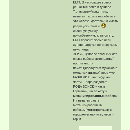
БМП. В настоящее время
решается легко и дёшево.
Т.е. стрелку/десантнику
незачем тащить на себе всё
это железо, достаточно иметь
радио уоки-токи и
лазерную указку,
присобаченную к автомату.
БМП поразит любые цели
лучше нагруженного оружием
пехотинца.
ЗЫ: и (С)"после стольких лет
опыта работы мотопехоты"
против чисто
пехоты(бородатых мужиков в
смешных штанах) пора уже
РАЗДЕЛИТЬ части(да что
части -- пора разделить
РОДА ВОЙСК -- как в
Германии) на
пехоту
и
механизированные войска
.
Ну незачем лезть
механизированным
войскам(мотострелкам) в
города-мегаполисы, леса и
горы!