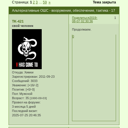
Страница:
1
2
3
…
59
»
Тема закрыта
Альтернативные ОШС - вооружение, обеспечение, тактика - 17
Поделиться
2019-
1
TK-421
08-07 02:30:36
свой человек
Продолжаем.
0
Откуда:
Химки
Зарегистрирован
: 2011-09-23
Сообщений:
3033
Уважение:
[+16/-2]
Позитив:
[+0/-0]
Пол:
Мужской
Возраст:
35
[1990-09-03]
Провел на форуме:
3 месяца 5 дней
Последний визит:
2025-07-25 20:46:35