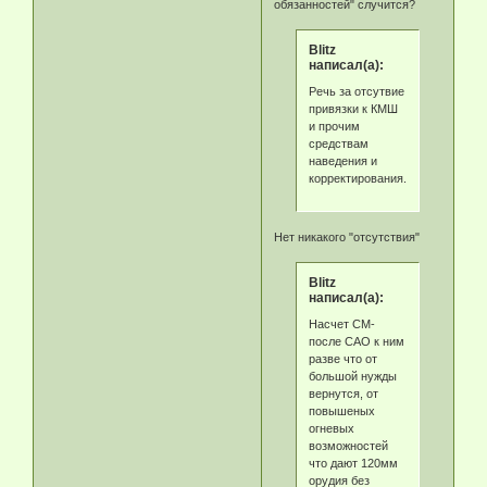
обязанностей" случится?
Blitz
написал(а):
Речь за отсутвие
привязки к КМШ
и прочим
средствам
наведения и
корректирования.
Нет никакого "отсутствия"
Blitz
написал(а):
Насчет СМ-
после САО к ним
разве что от
большой нужды
вернутся, от
повышеных
огневых
возможностей
что дают 120мм
орудия без