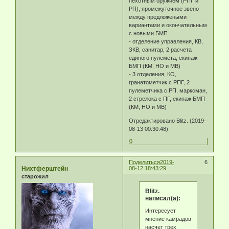
пехотным оружием (РПГ и
РП), промежуточное звено
между предложеными
вариантами и окончательным
с новыми БМП
- отделение управления, КВ,
ЗКВ, санитар, 2 расчета
единого пулемета, екипаж
БМП (КМ, НО и МВ)
- 3 отделения, КО,
гранатометчик с РПГ, 2
пулеметчика с РП, марксман,
2 стрелока с ПГ, екипаж БМП
(КМ, НО и МВ)
Отредактировано Blitz. (2019-
08-13 00:30:48)
0
Поделиться
2019-
6
Нихтферштейн
08-12 18:43:29
старожил
Blitz.
написал(а):
Интересует
мнение камрадов
насчет трех