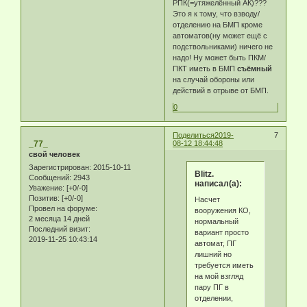
РПК(=утяжелённый АК)???
Это я к тому, что взводу/
отделению на БМП кроме
автоматов(ну может ещё с
подствольниками) ничего не
надо! Ну может быть ПКМ/
ПКТ иметь в БМП
съёмный
на случай обороны или
действий в отрыве от БМП.
0
Поделиться
2019-
7
_77_
08-12 18:44:48
свой человек
Зарегистрирован
: 2015-10-11
Blitz.
Сообщений:
2943
написал(а):
Уважение:
[+0/-0]
Позитив:
[+0/-0]
Насчет
Провел на форуме:
вооружения КО,
2 месяца 14 дней
нормальный
Последний визит:
вариант просто
2019-11-25 10:43:14
автомат, ПГ
лишний но
требуется иметь
на мой взгляд
пару ПГ в
отделении,