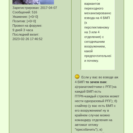
вариантов
Зарегистрирован
: 2017-04-07
переходного
Сообщений:
516
механизированного
Уважение:
[+0/-0]
взвода на 4 БМП
Позитив:
[+0/-0]
(к
Провел на форуме:
перспективному
9 дней 3 часа
на 3 или 4
Последний визит:
отделения) с
2023-02-26 17:46:52
сегодняшним
вооружением,
какой
предпочтительней
и почему.
Если у вас во взводе аж
4 БМП
то зачем вам
:
а)гранатомётчики с РПГ(на
каждой БМП есть
ПТРК+каждый стрелок может
нести одноразовый РПГ); б)
снайпер (у вас есть БМП с
его вооружением! ну в
крайнем случае можно
командиру отделения на
автомат оптику
"присобачить"); в)