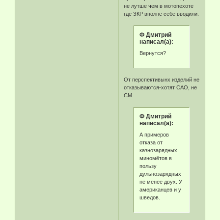
не лутше чем в мотопехоте
где ЗКР вполне себе вводили.
Ф Дмитрий
написал(а):
Вернутся?
От перспективынх изделий не
отказываются-хотят САО, не
СМ.
Ф Дмитрий
написал(а):
А примеров
отказа от
казнозарядных
миномётов в
пользу
дульнозарядных
не менее двух. У
американцев и у
шведов.