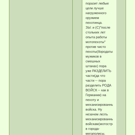
поразит любые
цели лучше
нагруженного
оружием
пехотинца.
ЗЫ: и (С)"после
стольких лет
опыта работы
мотопехоты"
против чисто
пехоты(бородатых
мужиков в
смешных
штанах) пора
уже РАЗДЕЛИТЬ
части(да что
части -- пора
разделить РОДА
ВОЙСК -- как в
Германии) на
пехоту и
механизированные
войска. Ну
незачем лезть
механизированным
войскам(мотострелкам)
в города-
мегаполисы,