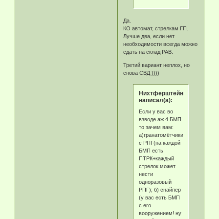
Да.
КО автомат, стрелкам ГП.
Лучше два, если нет
необходимости всегда можно
сдать на склад РАВ.
Третий вариант неплох, но
снова СВД ))))
Нихтферштейн
написал(а):
Если у вас во
взводе аж 4 БМП
то зачем вам:
а)гранатомётчики
с РПГ(на каждой
БМП есть
ПТРК+каждый
стрелок может
нести
одноразовый
РПГ); б) снайпер
(у вас есть БМП
с его
вооружением! ну