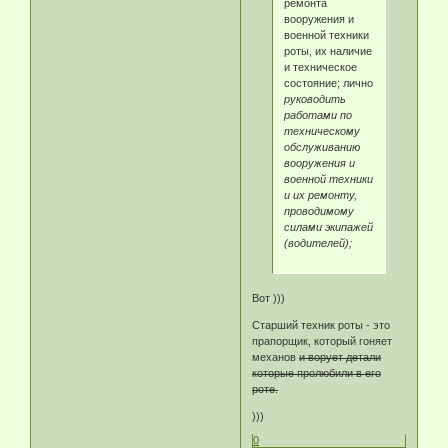
ремонта
вооружения и
военной техники
роты, их наличие
и техническое
состояние; лично
руководить
работами по
техническому
обслуживанию
вооружения и
военной техники
и их ремонту,
проводимому
силами экипажей
(водителей);
Вот )))
Старший техник роты - это
прапорщик, который гоняет
механов
и ворует детали
которые пролюбили в его
роте.
)))
0