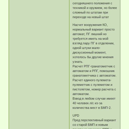
сегодняшнего положения с
техникой и оружием, но более
сложный по штатам при
переходе на новый штат
Насчет вооружения КО,
нормальный вариант просто
автомат, ПГ лишний но
требуется иметь на мой
взгляд пару ПГ в отделении,
одной штуки мало-
дискусионный момент,
хотелось бы другие мнения
узнать.
Расчет РПГ-гранатометчик с
автоматом и РПГ, помошник
гранатометчика с автоматом.
Расчет единого пулемета-
пулеметчик с пулеметом и
пистолетом, номер расчета с
автоматом.
Взвод в любом случае имеет
40 человек л/с из-за
количества мест в БМП-2.
UPD
Пред перспективный вариант
со старой БМП и новым