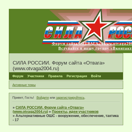
Форум сайта «ОТВАГА» [www.otvaga200
Вступайте в нашу группу «Вконтакт
СИЛА РОССИИ. Форум сайта «Отвага»
(www.otvaga2004.ru)
Форум
Участники
Правила
Регистрация
Войти
Активные темы
Привет, Гость!
Войдите
или
зарегистрируйтесь
.
»
СИЛА РОССИИ. Форум сайта «Отвага»
(www.otvaga2004.ru)
»
Проекты, идеи участников
»
Альтернативные ОШС - вооружение, обеспечение, тактика
- 17