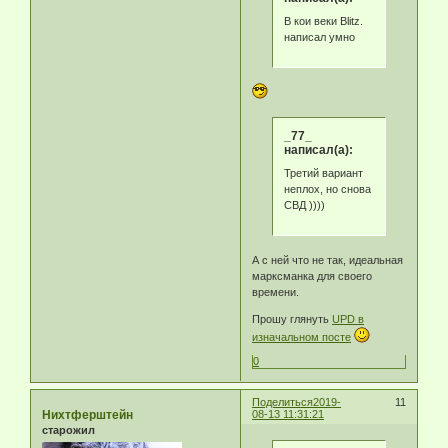
В кои веки Blitz.
написал умно
_77_
написал(а):
Третий вариант
неплох, но снова
СВД ))))
А с ней что не так, идеальная
марксманка для своего
времени.
Прошу глянуть
UPD в
изначальном посте
0
Поделиться
2019-
11
Нихтферштейн
08-13 11:31:21
старожил