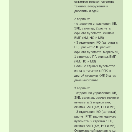
остается только поменять
технику, вооружения и
добавить людей
2 вариант:
- отделение управления, КВ,
ЗКВ, санитар, 2 расчета
единого пулемета, екипаж
БМП (КМ, НО и МВ)
- 3 отделения, КО (автомат с
ПГ), расчет РПГ, расчет
единого пулемета, марксман,
1 стрелок с ПГ, екипаж БМП
(КМ, НО и МВ)
Больше единых пулеметов
из-за антипатии к РПК, с
другой стороны КМК 5 штук
даже многовато
3 вариант:
- отделение управления, КВ,
ЗКВ, санитар, расчет единого
пулемета, 2 марксмана,
екипаж БМП (КМ, НО и МВ)
- 3 отделения, КО (автомат),
расчет РПГ, расчет единого
пулемета, 2 стрелка с ПГ,
екипаж БМП (КМ, НО и МВ)
Оптимальный вариант с т.з.