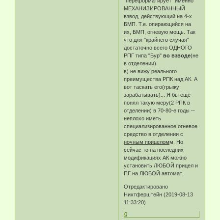
"переформатирует" именно
МЕХАНИЗИРОВАННЫЙ
взвод, действующий на 4-х
БМП. Т.е. опирающийся на
их, БМП, огневую мощь. Так
что для "крайнего случая"
достаточно всего ОДНОГО
РПГ типа "Бур"
во взводе
(не
в отделении).
в) не вижу реального
преимущества РПК над АК. А
вот таскать его(грыжу
зарабатывать)... Я бы ещё
понял такую меру(2 РПК в
отделении) в 70-80-е годы --
неплохо иметь
специализированное огневое
средство в отделении с
ночным прицелом
м. Но
сейчас то на последних
модификациях АК можно
установить ЛЮБОЙ прицел и
ПГ на ЛЮБОЙ автомат.
Отредактировано
Нихтферштейн (2019-08-13
11:33:20)
0