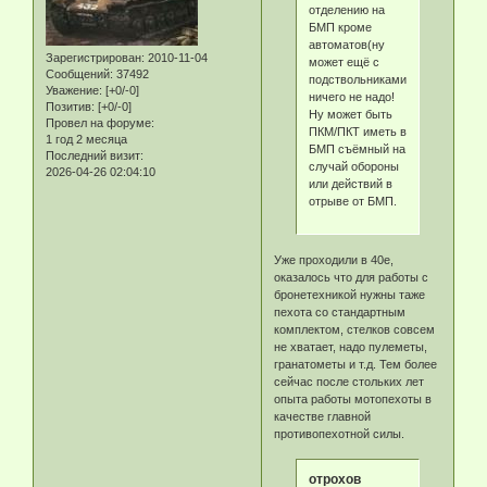
отделению на
БМП кроме
автоматов(ну
Зарегистрирован
: 2010-11-04
может ещё с
Сообщений:
37492
подствольниками)
Уважение:
[+0/-0]
ничего не надо!
Позитив:
[+0/-0]
Ну может быть
Провел на форуме:
ПКМ/ПКТ иметь в
1 год 2 месяца
БМП съёмный на
Последний визит:
случай обороны
2026-04-26 02:04:10
или действий в
отрыве от БМП.
Уже проходили в 40е,
оказалось что для работы с
бронетехникой нужны таже
пехота со стандартным
комплектом, стелков совсем
не хватает, надо пулеметы,
гранатометы и т.д. Тем более
сейчас после стольких лет
опыта работы мотопехоты в
качестве главной
противопехотной силы.
отрохов