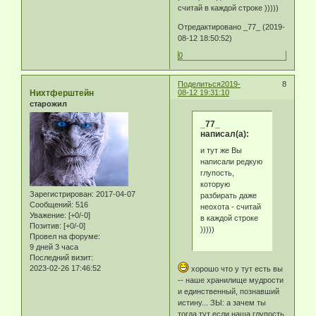
считай в каждой строке )))))
Отредактировано _77_ (2019-
08-12 18:50:52)
0
Поделиться
2019-
8
Нихтферштейн
08-12 19:31:10
старожил
_77_
написал(а):
и тут же Вы
написали редкую
глупость,
которую
Зарегистрирован
: 2017-04-07
разбирать даже
Сообщений:
516
неохота - считай
Уважение:
[+0/-0]
в каждой строке
Позитив:
[+0/-0]
)))))
Провел на форуме:
9 дней 3 часа
Последний визит:
2023-02-26 17:46:52
хорошо что у тут есть вы
-- наше хранилище мудрости
и единственный, познавший
истину... ЗЫ: а зачем ты
тогда тут если наша глупость