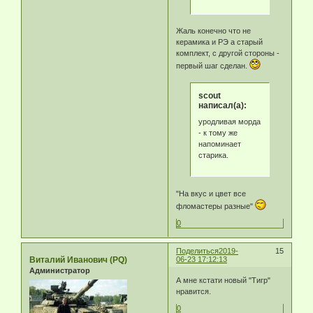
Жаль конечно что не
керамика и РЭ а старый
комплект, с другой стороны -
первый шаг сделан.
scout
написал(а):
уродливая морда
- к тому же
напоминает
старика.
"На вкус и цвет все
фломастеры разные"
0
Поделиться
2019-
15
Виталий Иванович (PQ)
06-23 17:12:13
Администратор
А мне кстати новый "Тигр"
нравится.
0