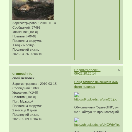
Зарегистрирован
: 2010-11-04
Сообщений:
37492
Уважение:
[+0/-0]
Позитив:
[+0/-0]
Провел на форуме:
1 год 2 месяца
Последний визит:
2026-04-26 02:04:10
Поделиться
2019-
6
cromeshnic
06-22 20:23:14
свой человек
Саид Аминов выложил в ЖЖ
Зарегистрирован
: 2010-03-15
фото новинок
Сообщений:
5069
Уважение:
[+1/-0]
Позитив:
[+0/-0]
Пол:
Мужской
Провел на форуме:
Обновленный "Урал-ВПК", он
2 месяца 0 дней
же "Тайфун-У" прошлогодний.
Последний визит:
2026-05-09 10:04:16