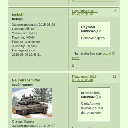
Поделиться
2019-
22
tankoff
06-25 03:31:55
ветеран
Зарегистрирован
: 2015-05-24
Deyman
Сообщений:
1810
написал(а):
Уважение:
[+5/-1]
Позитив:
[+0/-0]
Побольше фото:
Провел на форуме:
3 месяца 18 дней
Последний визит:
На missiles2go еще
около 70
2026-08-05 19:43:21
фото
.
0
Поделиться
2019-
23
Neurotransmitter
06-25 09:05:48
свой человек
cromeshnic
написал(а):
Саид Аминов
выложил в ЖЖ
фото новинок
Откуда:
Казань
Зарегистрирован
: 2013-05-07