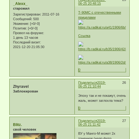
_Alexx_
06-25 20:48:15
старожил
Т-90МС с отечественными
Зарегистрирован
: 2011-07-16
прицелами
Сообщений:
500
Уважение:
[+0/-0]
Позитив:
[+0/-0]
Провел на форуме:
Ссылка
1 день 13 часов
Последний визит:
2021-12-20 21:05:30
0
Поделиться
2019-
26
Zhyravel
06-25 21:10:44
Заблокирован
Эпоху так и не покажут, очень
жаль, может заглохла тема?
0
Поделиться
2019-
27
Blitz.
06-25 21:11:42
свой человек
ВУ у Манго-М может 2х
точечное (надо фото