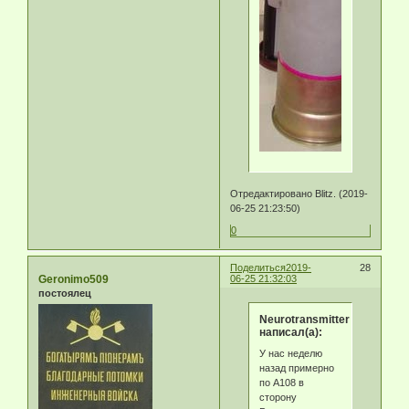
Отредактировано Blitz. (2019-
06-25 21:23:50)
0
Поделиться
2019-
28
Geronimo509
06-25 21:32:03
постоялец
Neurotransmitter
написал(а):
У нас неделю
назад примерно
по А108 в
сторону