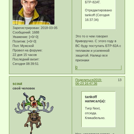
БТР-82АТ.
Отредактировано
tankoff (Сегодня
16:37:34)
Зарегистрирован
: 2018-03-05
Сообщений:
1688
Это то о чем говорил
Уважение:
[+0/-0]
Криворучко. С этого году в
Позитив:
[+0/-0]
ВС буду поступать БТР-82А с
Пол:
Мужской
Провел на форуме:
теплаком и усиленной
22 дня 15 часов
защитой. Налицо все
Последний визит:
признаки
Сегодня 08:39:51
0
Поделиться
2019-
13
scout
06-23 16:47:36
свой человек
tankoff
написал(а):
Тигр Next,
отсюда.
Кликабельно.
Нда, уродливая морда - к