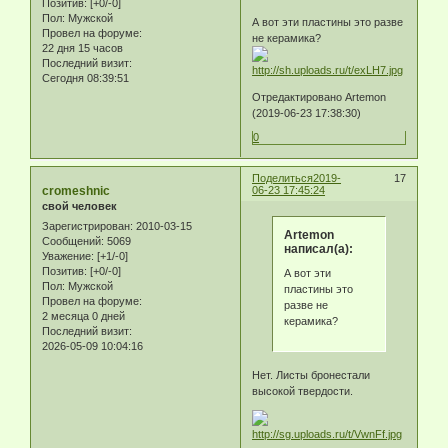
Позитив:
[+0/-0]
Пол:
Мужской
А вот эти пластины это разве
Провел на форуме:
не керамика?
22 дня 15 часов
Последний визит:
Сегодня 08:39:51
Отредактировано Artemon
(2019-06-23 17:38:30)
0
Поделиться
2019-
17
cromeshnic
06-23 17:45:24
свой человек
Зарегистрирован
: 2010-03-15
Artemon
Сообщений:
5069
написал(а):
Уважение:
[+1/-0]
Позитив:
[+0/-0]
А вот эти
Пол:
Мужской
пластины это
Провел на форуме:
разве не
2 месяца 0 дней
керамика?
Последний визит:
2026-05-09 10:04:16
Нет. Листы бронестали
высокой твердости.