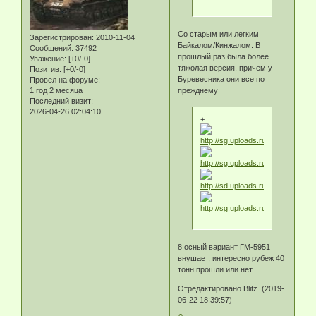
Со старым или легким
Зарегистрирован
: 2010-11-04
Байкалом/Кинжалом. В
Сообщений:
37492
прошлый раз была более
Уважение:
[+0/-0]
тяжолая версия, причем у
Позитив:
[+0/-0]
Буревесника они все по
Провел на форуме:
прежднему
1 год 2 месяца
Последний визит:
2026-04-26 02:04:10
+
8 осный вариант ГМ-5951
внушает, интересно рубеж 40
тонн прошли или нет
Отредактировано Blitz. (2019-
06-22 18:39:57)