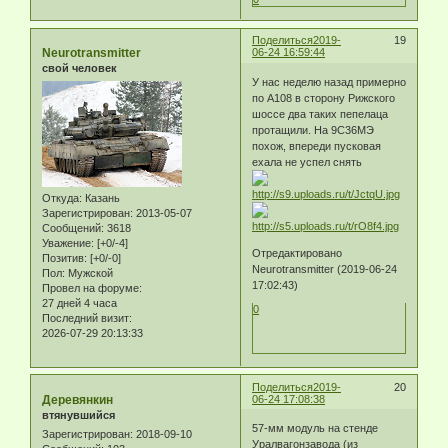
Поделиться
2019-
19
Neurotransmitter
06-24 16:59:44
свой человек
У нас неделю назад примерно
по А108 в сторону Рижского
шоссе два таких пепелаца
протащили. На 9С36МЭ
похож, впереди пусковая
ехала не успел снять
Откуда:
Казань
Зарегистрирован
: 2013-05-07
Сообщений:
3618
Уважение:
[+0/-4]
Отредактировано
Позитив:
[+0/-0]
Neurotransmitter (2019-06-24
Пол:
Мужской
17:02:43)
Провел на форуме:
27 дней 4 часа
0
Последний визит:
2026-07-29 20:13:33
Поделиться
2019-
20
Деревянкин
06-24 17:08:38
втянувшийся
57-мм модуль на стенде
Зарегистрирован
: 2018-09-10
Уралвагонзавода (из