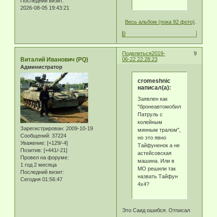
Последний визит:
2026-08-05 19:43:21
Весь альбом (пока 92 фото)
.
0
Поделиться
2019-
9
Виталий Иванович (PQ)
06-22 22:28:23
Администратор
cromeshnic
написал(а):
Заявлен как
"бронеавтомобиль
Патруль с
колейным
Зарегистрирован
: 2009-10-19
минным тралом",
Сообщений:
37224
но это явно
Уважение:
[+129/-4]
Тайфуненок а не
Позитив:
[+441/-21]
астейсовская
Провел на форуме:
машина. Или в
1 год 2 месяца
МО решили так
Последний визит:
назвать Тайфун
Сегодня 01:56:47
4х4?
Это Саид ошибся. Отписал