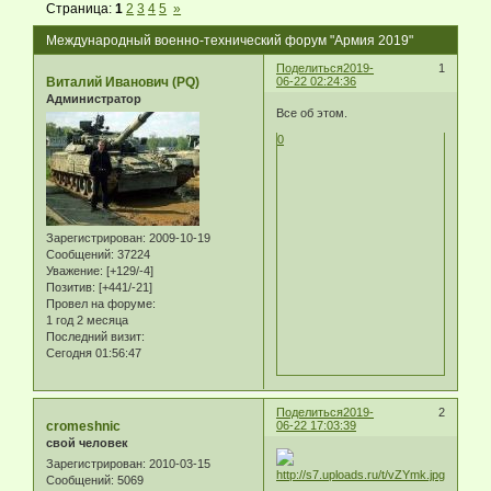
Страница:
1
2
3
4
5
»
Международный военно-технический форум "Армия 2019"
Поделиться
2019-
1
Виталий Иванович (PQ)
06-22 02:24:36
Администратор
Все об этом.
0
Зарегистрирован
: 2009-10-19
Сообщений:
37224
Уважение:
[+129/-4]
Позитив:
[+441/-21]
Провел на форуме:
1 год 2 месяца
Последний визит:
Сегодня 01:56:47
Поделиться
2019-
2
cromeshnic
06-22 17:03:39
свой человек
Зарегистрирован
: 2010-03-15
Сообщений:
5069