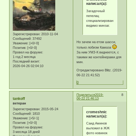
написал(а):
Загадочный
пепелац
специализированный,
видимо минзаг.
Зарегистрирован
: 2010-11-04
Сообщений:
37492
Но зачем на етом шасси,
Уважение:
[+0/-0]
только лобизм Камаза
Позитив:
[+0/-0]
Провел на форуме:
За ним УМЗ-К виднеется, с
1 год 2 месяца
такими же контейнерами для
Последний визит:
мин.
2026-04-26 02:04:10
Отредактировано Blitz. (2019-
06-22 21:41:52)
0
Поделиться
2019-
8
tankoff
06-22 21:46:13
ветеран
Зарегистрирован
: 2015-05-24
cromeshnic
Сообщений:
1810
написал(а):
Уважение:
[+5/-1]
Позитив:
[+0/-0]
Саид Аминов
Провел на форуме:
выложил в ЖЖ
3 месяца 18 дней
фото новинок