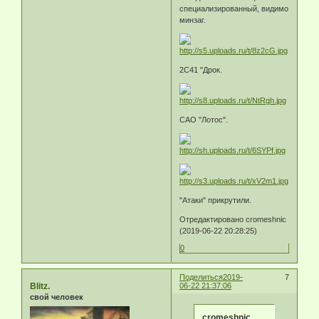
специализированный, видимо
минзаг.
2С41 "Дрок.
САО "Лотос".
"Атаки" прикрутили.
Отредактировано cromeshnic
(2019-06-22 20:28:25)
0
Поделиться
2019-
7
Blitz.
06-22 21:37:06
свой человек
cromeshnic