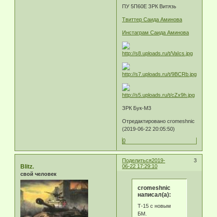
ПУ 5П60Е ЗРК Витязь
Твиттер Саида Аминова
Инстаграм Саида Аминова
ЗРК Бук-М3
Отредактировано cromeshnic
(2019-06-22 20:05:50)
0
Поделиться
2019-
3
Blitz.
06-22 17:29:10
свой человек
cromeshnic
написал(а):
Т-15 с новым
БМ.