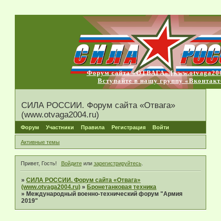
Форум сайта «ОТВАГА» [www.otvaga200
Вступайте в нашу группу «Вконтакт
СИЛА РОССИИ. Форум сайта «Отвага»
(www.otvaga2004.ru)
Форум
Участники
Правила
Регистрация
Войти
Активные темы
Привет, Гость!
Войдите
или
зарегистрируйтесь
.
»
СИЛА РОССИИ. Форум сайта «Отвага»
(www.otvaga2004.ru)
»
Бронетанковая техника
»
Международный военно-технический форум "Армия
2019"