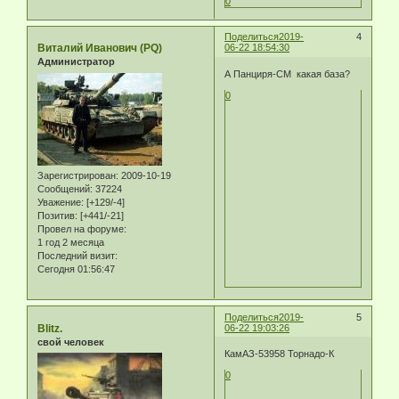
0
Поделиться
2019-
4
Виталий Иванович (PQ)
06-22 18:54:30
Администратор
А Панциря-СМ какая база?
0
Зарегистрирован
: 2009-10-19
Сообщений:
37224
Уважение:
[+129/-4]
Позитив:
[+441/-21]
Провел на форуме:
1 год 2 месяца
Последний визит:
Сегодня 01:56:47
Поделиться
2019-
5
Blitz.
06-22 19:03:26
свой человек
КамАЗ-53958 Торнадо-К
0