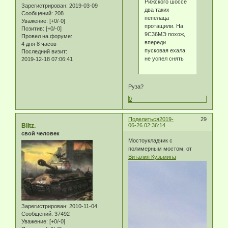
Рижского шоссе
Зарегистрирован
: 2019-03-09
два таких
Сообщений:
208
пепелаца
Уважение:
[+0/-0]
протащили. На
Позитив:
[+0/-0]
9С36МЭ похож,
Провел на форуме:
впереди
4 дня 8 часов
пусковая ехала
Последний визит:
не успел снять
2019-12-18 07:06:41
Руза?
0
Поделиться
2019-
29
Blitz.
06-26 02:36:14
свой человек
Мостоукладчик с
полимерным мостом, от
Виталия Кузьмина
Зарегистрирован
: 2010-11-04
Сообщений:
37492
Уважение:
[+0/-0]