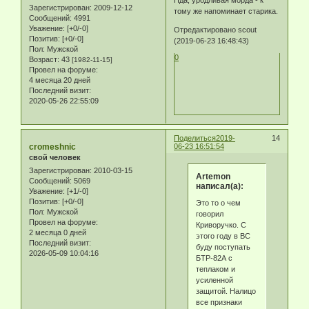
Зарегистрирован
: 2009-12-12
тому же напоминает старика.
Сообщений:
4991
Уважение:
[+0/-0]
Отредактировано scout
Позитив:
[+0/-0]
(2019-06-23 16:48:43)
Пол:
Мужской
0
Возраст:
43
[1982-11-15]
Провел на форуме:
4 месяца 20 дней
Последний визит:
2020-05-26 22:55:09
Поделиться
2019-
14
cromeshnic
06-23 16:51:54
свой человек
Зарегистрирован
: 2010-03-15
Artemon
Сообщений:
5069
написал(а):
Уважение:
[+1/-0]
Позитив:
[+0/-0]
Это то о чем
Пол:
Мужской
говорил
Провел на форуме:
Криворучко. С
2 месяца 0 дней
этого году в ВС
Последний визит:
буду поступать
2026-05-09 10:04:16
БТР-82А с
теплаком и
усиленной
защитой. Налицо
все признаки