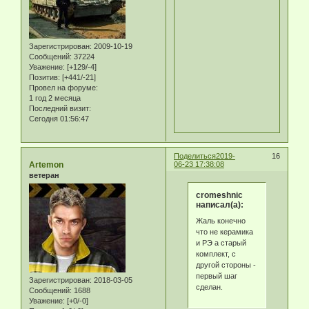
Зарегистрирован
: 2009-10-19
Сообщений:
37224
Уважение:
[+129/-4]
Позитив:
[+441/-21]
Провел на форуме:
1 год 2 месяца
Последний визит:
Сегодня 01:56:47
Поделиться
2019-
16
Artemon
06-23 17:38:08
ветеран
cromeshnic
написал(а):
Жаль конечно
что не керамика
и РЭ а старый
комплект, с
другой стороны -
первый шаг
Зарегистрирован
: 2018-03-05
сделан.
Сообщений:
1688
Уважение:
[+0/-0]