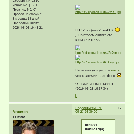
Сообщений:
1810
Уважение:
[+5/-1]
Позитив:
[+0/-0]
Провел на форуме:
3 месяца 18 дней
Последний визит:
2026-08-05 19:43:21
ВПК Урал (или Урал-ВПК
). На втором снимке его
корма и БТР-82АТ.
Написал и увидел, что
здесь
уже выложили те же фото
Отредактировано tankoff
(2019-06-23 16:37:34)
0
Поделиться
2019-
12
Artemon
06-23 16:39:20
ветеран
tankoff
написал(а):