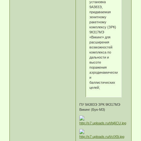
установка
9А383Э,
придаваемая
зенитному
ракетному
комплексу (ЗРК)
9К317МЭ
«Викинг» для
расширения
возможностей
комплекса по
дальности и
высоте
поражения
аэродинамических
и
баллистических
целей;
ПУ 9А383Э ЗРК 9К317МЭ
Викинг (Бук-М3)