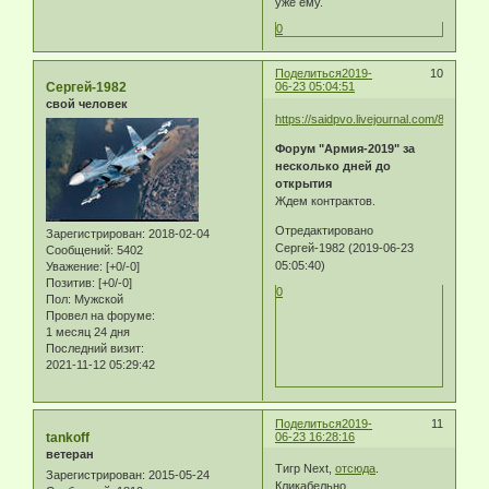
уже ему.
0
Поделиться
2019-
10
Сергей-1982
06-23 05:04:51
свой человек
https://saidpvo.livejournal.com/851537.h
Форум "Армия-2019" за
несколько дней до
открытия
Ждем контрактов.
Отредактировано
Зарегистрирован
: 2018-02-04
Сергей-1982 (2019-06-23
Сообщений:
5402
05:05:40)
Уважение:
[+0/-0]
Позитив:
[+0/-0]
0
Пол:
Мужской
Провел на форуме:
1 месяц 24 дня
Последний визит:
2021-11-12 05:29:42
Поделиться
2019-
11
tankoff
06-23 16:28:16
ветеран
Тигр Next,
отсюда
.
Зарегистрирован
: 2015-05-24
Кликабельно.