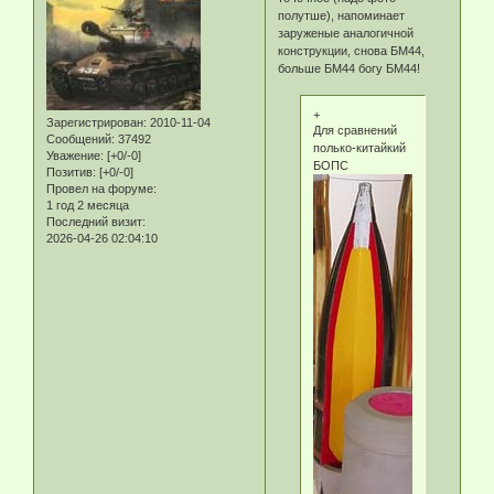
полутше), напоминает
заруженые аналогичной
конструкции, снова БМ44,
больше БМ44 богу БМ44!
+
Зарегистрирован
: 2010-11-04
Для сравнений
Сообщений:
37492
полько-китайкий
Уважение:
[+0/-0]
БОПС
Позитив:
[+0/-0]
Провел на форуме:
1 год 2 месяца
Последний визит:
2026-04-26 02:04:10