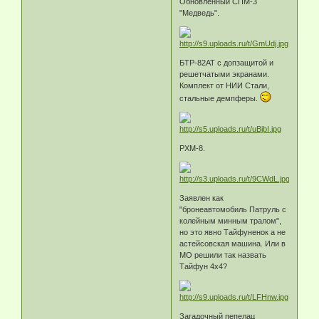
Обновленный СПМ-3
"Медведь".
БТР-82АТ с допзащитой и
решетчатыми экранами.
Комплект от НИИ Стали,
стальные демпферы.
РХМ-8.
Заявлен как
"бронеавтомобиль Патруль с
колейным минным тралом",
но это явно Тайфуненок а не
астейсовская машина. Или в
МО решили так назвать
Тайфун 4х4?
Загадочный пепелац