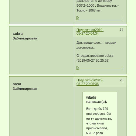
дальности по договору
500*2=1000 . Владивосток -
Токио - 1067 км
0
Поделиться
2019-
74
cobra
05-27 20:04:34
Заблокирован
Дык вроде фсе..... кердык
договорам..
Отредактировано cobra
(2019-05-27 20:25:52)
0
Поделиться
2019-
75
sasa
05-27 20:05:36
Заблокирован
wlads
написал(а):
Вот где 9м729
пригодилась бы
на ту дальность,
что ей янки
приписывают,
мин 2 раза