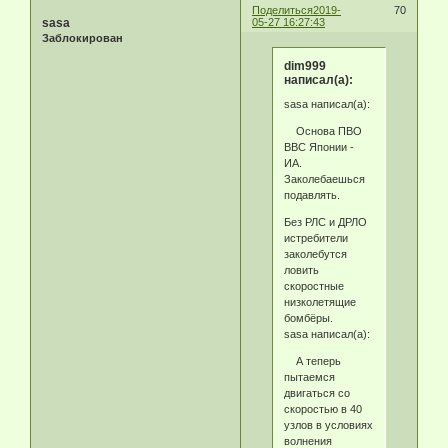
Поделиться
2019-
70
sasa
05-27 16:27:43
Заблокирован
dim999
написал(а):
sasa написал(а):
Основа ПВО
ВВС Японии -
ИА.
Заколебаешься
подавлять.
Без РЛС и ДРЛО
истребители
заколебутся
ловить
скоростные
низколетящие
бомбёры.
sasa написал(а):
А теперь
пытаемся
двигаться со
скоростью в 40
узлов в условиях
волнения