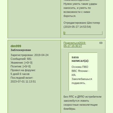
Нужно уметь такие удары
наносить, и уметь по
возможности с ними
бороться.
Отредактировано Шестопер
(2019-05-27 14:53:54)
0
Поделиться
2019-
69
dim999
05-27 15:30:27
Заблокирован
Зарегистрирован
: 2019-04-24
sasa
Сообщений:
681
написал(а):
Уважение:
[+0/-0]
Позитив:
[+0/-0]
Основа ПВО
Провел на форуме:
ВВС Японии -
5 дней 6 часов
ИА.
Последний визит:
Заколебаешься
2023-07-01 11:13:51
подавлять.
Без РЛС и ДРЛО истребители
заколебутся ловить
скоростные низколетящие
бомбёры.