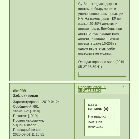
Су-34... это дает дыры в
системе обнаружения и
увеличенное время реакции
ИА. На самом деле - КР не
жалко, 20-30% долетит и
поразит цели. Бомберы при
достаточном наряде тоже
долетят и поразят, только
потерять даже 10-20% в
одном вылете мы себе
позволить не можем.
Отредактировано sasa (2019-
05-27 16:30:41)
0
Поделиться
2019-
71
dim999
05-27 16:58:34
Заблокирован
Зарегистрирован
: 2019-04-24
sasa
Сообщений:
681
написал(а):
Уважение:
[+0/-0]
Позитив:
[+0/-0]
Им надо их
Провел на форуме:
ждать на
5 дней 6 часов
подходах
Последний визит:
2023-07-01 11:13:51