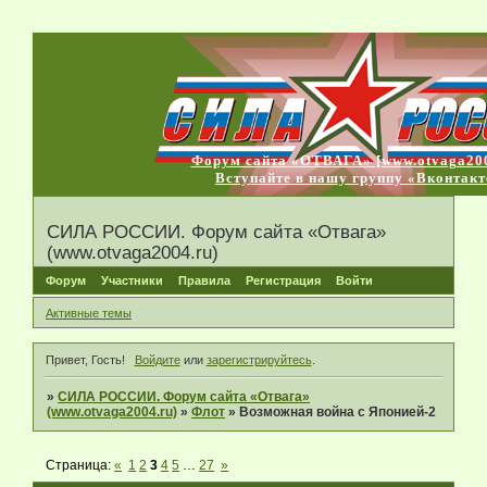
Форум сайта «ОТВАГА» [www.otvaga200
Вступайте в нашу группу «Вконтакт
СИЛА РОССИИ. Форум сайта «Отвага»
(www.otvaga2004.ru)
Форум
Участники
Правила
Регистрация
Войти
Активные темы
Привет, Гость!
Войдите
или
зарегистрируйтесь
.
»
СИЛА РОССИИ. Форум сайта «Отвага»
(www.otvaga2004.ru)
»
Флот
»
Возможная война с Японией-2
Страница:
«
1
2
3
4
5
…
27
»