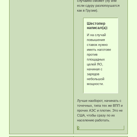
случайно сможет (ну или
если сдуру разлопоушатся
как в Грузии).
Шестопер
написал(а):
И на случай
повышения
ставок нужно
иметь наготове
против
площадных
целей ЯО,
начиная с
зарядов
небольшой
мощности.
Лучше наоборот, начинать с
точечных, типа тех же ВПП и
прочих АЭС и плотин. Это не
США, чтобы сразу по их
населению работать.
0