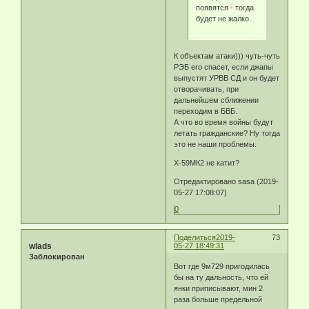
появятся - тогда
будет не жалко..
К объектам атаки))) чуть-чуть
РЭБ его спасет, если джапы
выпустят УРВВ СД и он будет
отворачивать, при
дальнейшем сближении
переходим в БВБ.
А что во время войны будут
летать гражданские? Ну тогда
это не наши проблемы.
Х-59МК2 не катит?
Отредактировано sasa (2019-
05-27 17:08:07)
0
Поделиться
2019-
73
wlads
05-27 18:49:31
Заблокирован
Вот где 9м729 пригодилась
бы на ту дальность, что ей
янки приписывают, мин 2
раза больше предельной