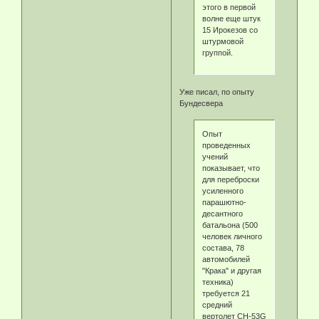
этого в первой
волне еще штук
15 Ирокезов со
штурмовой
группой.
Уже писал, по опыту
Бундесвера
Опыт
проведенных
учений
показывает, что
для переброски
усиленного
парашютно-
десантного
батальона (500
человек личного
состава, 78
автомобилей
"Крака" и другая
техника)
требуется 21
средний
вертолет CH-53G