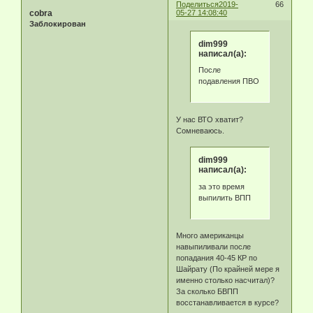
Поделиться
2019-
66
cobra
05-27 14:08:40
Заблокирован
dim999
написал(а):
После
подавления ПВО
У нас ВТО хватит?
Сомневаюсь.
dim999
написал(а):
за это время
выпилить ВПП
Много американцы
навыпиливали после
попадания 40-45 КР по
Шайрату (По крайней мере я
именно столько насчитал)?
За сколько БВПП
восстанавливается в курсе?