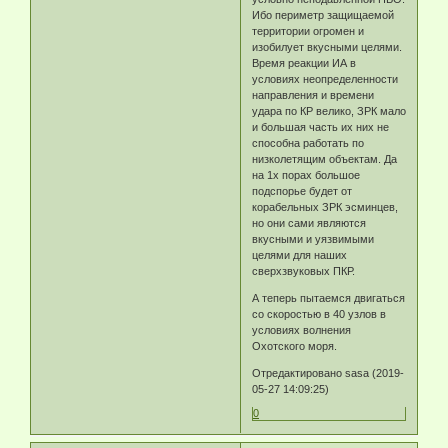
Ибо периметр защищаемой
территории огромен и
изобилует вкусными целями.
Время реакции ИА в
условиях неопределенности
направления и времени
удара по КР велико, ЗРК мало
и большая часть их них не
способна работать по
низколетящим объектам. Да
на 1х порах большое
подспорье будет от
корабельных ЗРК эсминцев,
но они сами являются
вкусными и уязвимыми
целями для наших
сверхзвуковых ПКР.
А теперь пытаемся двигаться
со скоростью в 40 узлов в
условиях волнения
Охотского моря.
Отредактировано sasa (2019-
05-27 14:09:25)
0