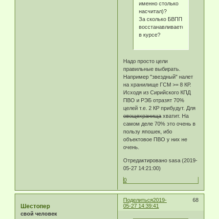
именно столько
насчитал)?
За сколько БВПП
восстанавливается
в курсе?
Надо просто цели
правильные выбирать.
Например "звездный" налет
на хранилище ГСМ >= 8 КР.
Исходя из Сирийского КПД
ПВО и РЭБ отразят 70%
целей т.е. 2 КР прибудут. Для
овощехранища
хватит. На
самом деле 70% это очень в
пользу япошек, ибо
объектовое ПВО у них не
очень.
Отредактировано sasa (2019-
05-27 14:21:00)
0
Поделиться
2019-
68
Шестопер
05-27 14:39:41
свой человек