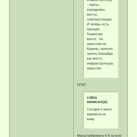
- порты,
аэродромы,
мосты,
электростанции.
И теперь есть
принцип
Голанских
высот. За
агрессию на
Курилы, логично
занять Хоккайдо,
как место
инфраструктуры
агрессии.
ППКС
cobra
написал(а):
Сегодня я иного
варианта не
вижу.
Масштабировать К-5 на всю