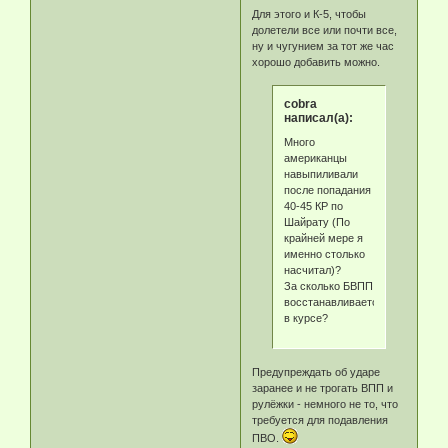
Для этого и К-5, чтобы
долетели все или почти все,
ну и чугунием за тот же час
хорошо добавить можно.
cobra
написал(а):
Много
американцы
навыпиливали
после попадания
40-45 КР по
Шайрату (По
крайней мере я
именно столько
насчитал)?
За сколько БВПП
восстанавливается
в курсе?
Предупреждать об ударе
заранее и не трогать ВПП и
рулёжки - немного не то, что
требуется для подавления
ПВО.