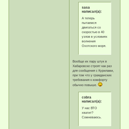
sasa
написал(а):
А теперь
пытаемся
двигаться со
скоростью в 40
узлов в условиях
волнения
Охотского моря.
Вообще их пару штук в
Хабаровске строят как раз
для сообщения с Курилами,
при том что у гражданских
требования к комфорту
обычно повыше.
cobra
написал(а):
У нас ВТО
хватит?
Сомневаюсь.