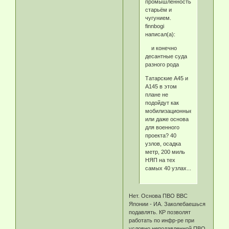
промышленность
старьём и
чугунием.
finnbogi
написал(а):
и конечно
десантные суда
разного рода
Татарские А45 и
А145 в этом
плане не
подойдут как
мобилизационные
или даже основа
для военного
проекта? 40
узлов, осадка
метр, 200 миль
НЯП на тех
самых 40 узлах...
Нет. Основа ПВО ВВС
Японии - ИА. Заколебаешься
подавлять. КР позволят
работать по инфр-ре при
условно неподавленной ПВО.