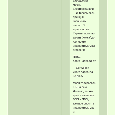
аэродромы,
мосты,
электростанции.
И теперь есть
принцип
Голанских
высот. За
агрессию на
Курилы, логично
занять Хоккайдо,
как место
инфраструктуры
агрессии.
ППКС
cobra написал(а):
Сегодня я
иного варианта
не вижу.
Масштабировать
К-5 на всю
Японию, за это
время выпилить
ВПП и ПВО,
дальше сносить
инфраструктуру
и