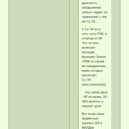
дальность
обнаружения
сильно падает по
сравнению с тем
же Су-34...
У Су-34 есть
чуть-чуть РЭБ, в
отличии от КР.
Что, кстати,
включает
японцам
функцию "влепи
УРВВ по своим
же гражданским,
мимо которых
пролетает
Су-34".
sasa написал(а):
На самом деле
- КР не жалко, 20-
30% долетит и
поразит цели.
Вот когда наши
бюджетные
аналоги 158 и
МАЛДов