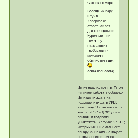
Охотского моря.
Вообще их пару
штук в
Хабаровске
строят как раз
для сообщения с
Курилами, при
том что у
гражданских
требования к
комфорту
обычно повыше.
cobra написал(а):
Им не надо их ловить. Ты же
чугунием работать собрался.
Им надо их ждать на
подходах и пущать УРВВ
навстречу. Это не говорит о
том, что РЛС и ДРЛОу низя
сбивать и подавлять-
уничтожать. В случае КР ЭПР,
которых меньше дальность
обнаружения сильно падает
по сравнению с тем же