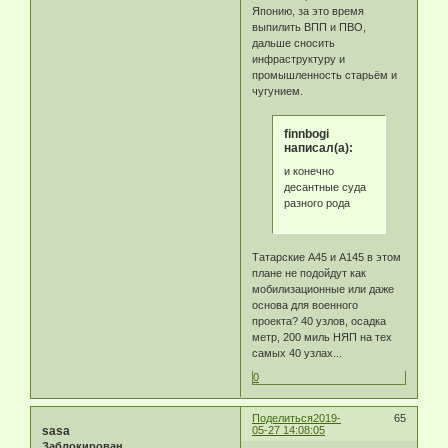
Японию, за это время
выпилить ВПП и ПВО,
дальше сносить
инфраструктуру и
промышленность старьём и
чугунием.
finnbogi
написал(а):
и конечно
десантные суда
разного рода
Татарские А45 и А145 в этом
плане не подойдут как
мобилизационные или даже
основа для военного
проекта? 40 узлов, осадка
метр, 200 миль НЯП на тех
самых 40 узлах...
0
Поделиться
2019-
65
sasa
05-27 14:08:05
Заблокирован