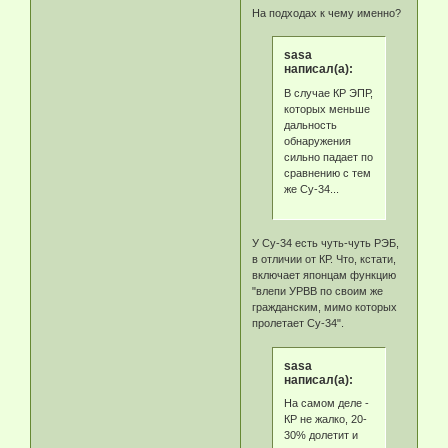
На подходах к чему именно?
sasa
написал(а):
В случае КР ЭПР,
которых меньше
дальность
обнаружения
сильно падает по
сравнению с тем
же Су-34...
У Су-34 есть чуть-чуть РЭБ,
в отличии от КР. Что, кстати,
включает японцам функцию
"влепи УРВВ по своим же
гражданским, мимо которых
пролетает Су-34".
sasa
написал(а):
На самом деле -
КР не жалко, 20-
30% долетит и