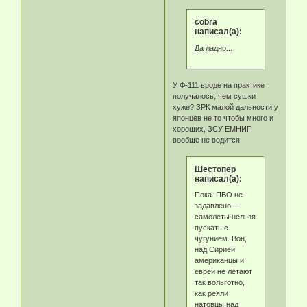
cobra
написал(а):
Да ладно...
У Ф-111 вроде на практике
получалось, чем сушки
хуже? ЗРК малой дальности у
японцев не то чтобы много и
хороших, ЗСУ ЕМНИП
вообще не водится.
Шестопер
написал(а):
Пока ПВО не
задавлено —
самолеты нельзя
пускать с
чугунием. Вон,
над Сирией
американцы и
евреи не летают
так вольготно,
как реяли
натовцы над