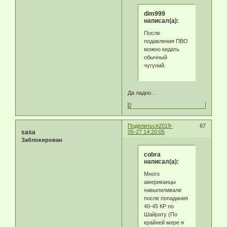
dim999
написал(а):
После
подавления ПВО
можно кидать
обычный
чугуний.
Да ладно...
0
Поделиться
2019-
67
sasa
05-27 14:20:05
Заблокирован
cobra
написал(а):
Много
американцы
навыпиливали
после попадания
40-45 КР по
Шайрату (По
крайней мере я