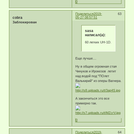
0
Поделиться
2019-
63
cobra
05-27 08:57:51
Заблокирован
sasa
написал(а):
60 легких UH-1D.
Еще лучше....
Ну в общем огромная стая
Чинуков и Ирокезов летит
над водой под "ПОлет
Валькирий" из оперы Вагнера.
А закончиться это все
примерно так.
0
Поделиться
2019-
64