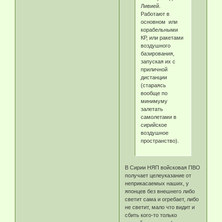
Ливией.
Работают в
основном или
корабельными
КР, или ракетами
воздушного
базирования,
запуская их с
приличной
дистанции
(стараясь
вообще по
минимуму
залетать
самолетами в
сирийское
воздушное
пространство).
В Сирии НЯП войсковая ПВО
получает целеуказание от
неприкасаемых наших, у
японцев без внешнего либо
светит сама и огребает, либо
не светит, мало что видит и
сбить кого-то только