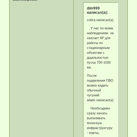
dim999
написал(а):
cobra написал(а):
У нас по моим
наблюдениям не
хватает КР для
работы по
стационарным
объектам с
дщальностью
пуска 700-1000
км.
После
подавления ПВО
можно кидать
обычный
чугуний.
wlads написал(а):
Необходимо
сразу начать
выпиливать
японскую
инфраструктуру
- порты,