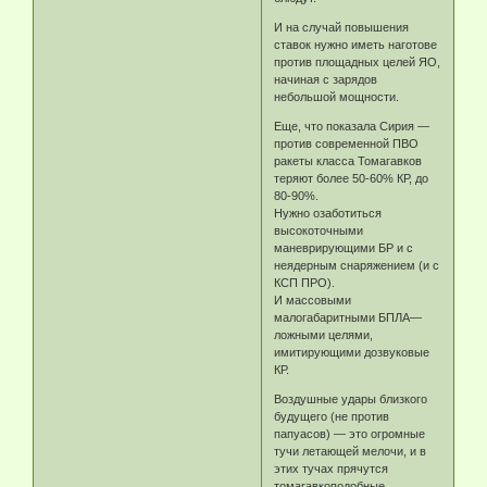
И на случай повышения
ставок нужно иметь наготове
против площадных целей ЯО,
начиная с зарядов
небольшой мощности.
Еще, что показала Сирия —
против современной ПВО
ракеты класса Томагавков
теряют более 50-60% КР, до
80-90%.
Нужно озаботиться
высокоточными
маневрирующими БР и с
неядерным снаряжением (и с
КСП ПРО).
И массовыми
малогабаритными БПЛА—
ложными целями,
имитирующими дозвуковые
КР.
Воздушные удары близкого
будущего (не против
папуасов) — это огромные
тучи летающей мелочи, и в
этих тучах прячутся
томагавкоподобные.