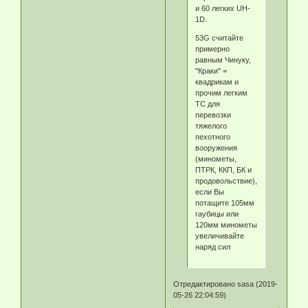
и 60 легких UH-
1D.
53G считайте
примерно
равным Чинуку,
"Краки" =
квадрикам и
прочим легким
ТС для
перевозки
тяжелого
пехотного
вооружения
(минометы,
ПТРК, ККП, БК и
продовольствие),
если Вы
потащите 105мм
гаубицы или
120мм минометы
увеличивайте
наряд сил
Отредактировано sasa (2019-
05-26 22:04:59)