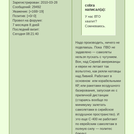
Зарегистрирован
: 2010-03-28
cobra
Сообщений:
29492
написал(а):
Уважение:
[+168/-19]
Позитив:
[+0/-0]
У нас ВТО
Провел на форуме:
хватит?
7 месяцев 8 дней
Сомневаюсь.
Последний визит:
Сегодня 08:21:40
Надо производить, ничего не
поделаешь. Пока ПВО не
задавлено — самолеты
нельзя пускать с чугунием.
Вон, над Сирией американцы
и евреи не летают так
вольготно, как реяли натовцы
над Ливией. Работают в
основном или корабельными
КР, или ракетами воздушного
базирования, запуская их с
приличной дистанции
(стараясь вообще по
минимуму залетать
самолетами в сирийское
воздушное пространство). И
это еще С-400 не работают
по еврейским самолетам в
полную силу — политес
блюдут.