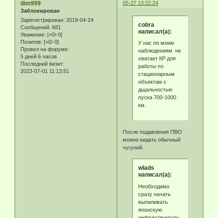
dim999
05-27 13:22:24
Заблокирован
Зарегистрирован
: 2019-04-24
cobra
Сообщений:
681
написал(а):
Уважение:
[+0/-0]
Позитив:
[+0/-0]
У нас по моим
Провел на форуме:
наблюдениям не
5 дней 6 часов
хватает КР для
Последний визит:
работы по
2023-07-01 11:13:51
стационарным
объектам с
дщальностью
пуска 700-1000
км.
После подавления ПВО
можно кидать обычный
чугуний.
wlads
написал(а):
Необходимо
сразу начать
выпиливать
японскую
инфраструктуру