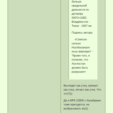
больше
предельной
дальности по
договору
500*2=1000 .
Владивосток -
Токио - 1067 км
Подпись автора
«Ceterum
censeo
Hochlostanium
esse delendam" -
"Кроме того, я
полагаю, что
Хохлостан
должен быть
разрушен»
Выглядит как утка, крякает
как утка, летает как утка. Что
это?)))
Да и МРК 22800 с Калибрами
тоже пригодятся, не
выбрасывать же)))