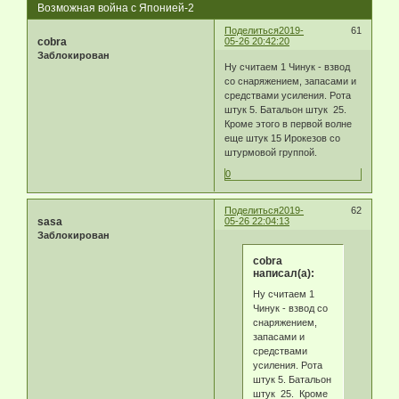
Возможная война с Японией-2
Поделиться
2019-
61
cobra
05-26 20:42:20
Заблокирован
Ну считаем 1 Чинук - взвод
со снаряжением, запасами и
средствами усиления. Рота
штук 5. Батальон штук 25.
Кроме этого в первой волне
еще штук 15 Ирокезов со
штурмовой группой.
0
Поделиться
2019-
62
sasa
05-26 22:04:13
Заблокирован
cobra
написал(а):
Ну считаем 1
Чинук - взвод со
снаряжением,
запасами и
средствами
усиления. Рота
штук 5. Батальон
штук 25. Кроме