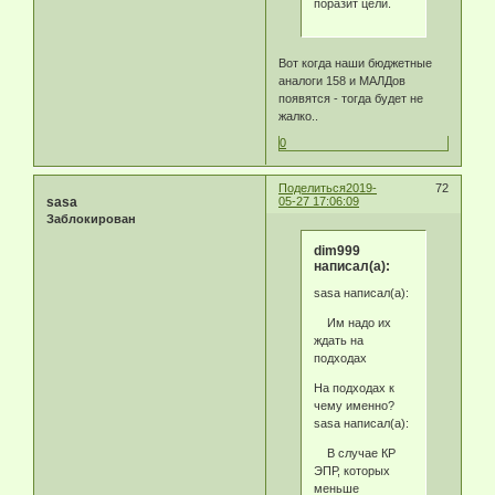
поразит цели.
Вот когда наши бюджетные
аналоги 158 и МАЛДов
появятся - тогда будет не
жалко..
0
Поделиться
2019-
72
sasa
05-27 17:06:09
Заблокирован
dim999
написал(а):
sasa написал(а):
Им надо их
ждать на
подходах
На подходах к
чему именно?
sasa написал(а):
В случае КР
ЭПР, которых
меньше