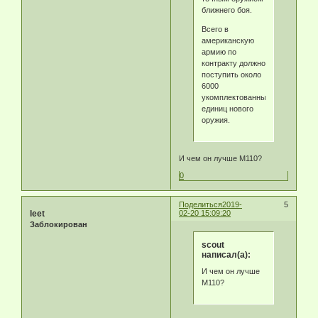
ближнего боя.
Всего в
американскую
армию по
контракту должно
поступить около
6000
укомплектованных
единиц нового
оружия.
И чем он лучше М110?
0
Поделиться
2019-
5
leet
02-20 15:09:20
Заблокирован
scout
написал(а):
И чем он лучше
М110?