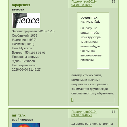
Поделиться
2019-
13
mpopenker
03-01 10:46:12
ветеран
powermax
написал(а):
ни разу не
Зарегистрирован
: 2015-01-15
видел чтобы
Сообщений:
1653
конструктора
Уважение:
[+9/-0]
мастырили
Позитив:
[+0/-0]
какие-нибудь
Пол:
Мужской
чехлы на
Возраст:
53
[1973-01-03]
высокоточные
Провел на форуме:
винтовки
9 дней 12 часов
Последний визит:
2026-08-04 21:48:27
потому что чехлами,
ремнями и прочими
подсумками как правило
занимаются другие люди,
специально тому обученные.
0
Поделиться
2019-
14
mr_tank
03-01 10:46:27
свой человек
да вроде есть чехлы, или ты