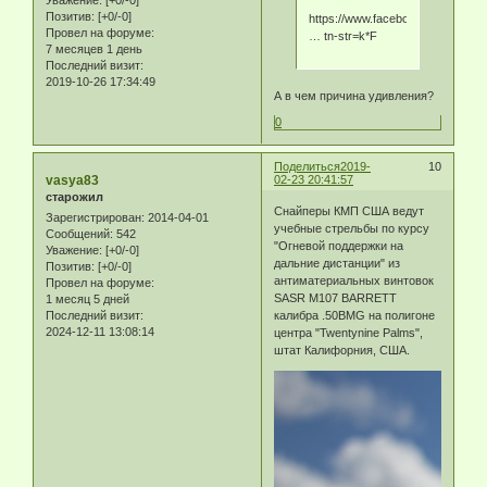
Уважение:
[+0/-0]
Позитив:
[+0/-0]
https://www.facebook.com/Xperttac
Провел на форуме:
… tn-str=k*F
7 месяцев 1 день
Последний визит:
2019-10-26 17:34:49
А в чем причина удивления?
0
Поделиться
2019-
10
vasya83
02-23 20:41:57
старожил
Снайперы КМП США ведут
Зарегистрирован
: 2014-04-01
учебные стрельбы по курсу
Сообщений:
542
"Огневой поддержки на
Уважение:
[+0/-0]
дальние дистанции" из
Позитив:
[+0/-0]
антиматериальных винтовок
Провел на форуме:
SASR M107 BARRETT
1 месяц 5 дней
Последний визит:
калибра .50BMG на полигоне
2024-12-11 13:08:14
центра "Twentynine Palms",
штат Калифорния, США.