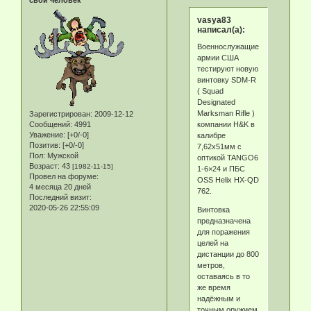
свой человек
vasya83
написал(а):
Военнослужащие
армии США
тестируют новую
винтовку SDM-R
( Squad
Designated
Marksman Rifle )
Зарегистрирован
: 2009-12-12
компании H&K в
Сообщений:
4991
Уважение:
[+0/-0]
калибре
Позитив:
[+0/-0]
7,62x51мм с
Пол:
Мужской
оптикой TANGO6
Возраст:
43
[1982-11-15]
1-6×24 и ПБС
Провел на форуме:
OSS Helix HX-QD
4 месяца 20 дней
762.
Последний визит:
2020-05-26 22:55:09
Винтовка
предназначена
для поражения
целей на
дистанции до 800
метров,
оставаясь в то
же время
надёжным и
точным оружием