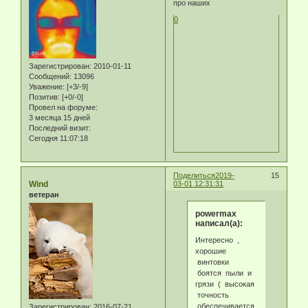
про наших
0
Зарегистрирован
: 2010-01-11
Сообщений:
13096
Уважение:
[+3/-9]
Позитив:
[+0/-0]
Провел на форуме:
3 месяца 15 дней
Последний визит:
Сегодня 11:07:18
Поделиться
2019-
15
Wind
03-01 12:31:31
ветеран
powermax
написал(а):
Интересно ,
хорошие
винтовки
боятся пыли и
грязи ( высокая
точность
обеспечивается
Зарегистрирован
: 2016-07-21