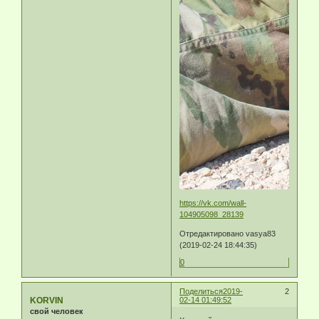
https://vk.com/wall-
104905098_28139
Отредактировано vasya83
(2019-02-24 18:44:35)
0
Поделиться
2019-
2
KORVIN
02-14 01:49:52
свой человек