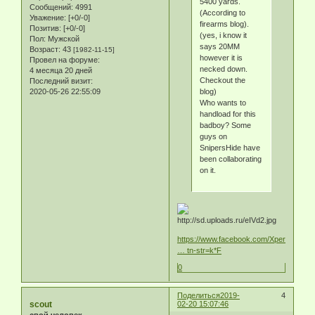
5400 yards.
Сообщений:
4991
(According to
Уважение:
[+0/-0]
firearms blog).
Позитив:
[+0/-0]
(yes, i know it
Пол:
Мужской
says 20MM
Возраст:
43
[1982-11-15]
however it is
Провел на форуме:
necked down.
4 месяца 20 дней
Checkout the
Последний визит:
2020-05-26 22:55:09
blog)
Who wants to
handload for this
badboy? Some
guys on
SnipersHide have
been collaborating
on it.
https://www.facebook.com/Xperttactical/
… tn-str=k*F
0
Поделиться
2019-
4
scout
02-20 15:07:46