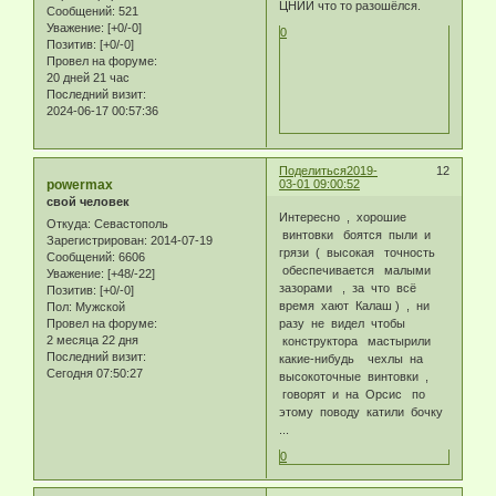
ЦНИИ что то разошёлся.
Сообщений:
521
Уважение:
[+0/-0]
0
Позитив:
[+0/-0]
Провел на форуме:
20 дней 21 час
Последний визит:
2024-06-17 00:57:36
Поделиться
2019-
12
powermax
03-01 09:00:52
свой человек
Интересно , хорошие
Откуда:
Севастополь
винтовки боятся пыли и
Зарегистрирован
: 2014-07-19
грязи ( высокая точность
Сообщений:
6606
обеспечивается малыми
Уважение:
[+48/-22]
зазорами , за что всё
Позитив:
[+0/-0]
время хают Калаш ) , ни
Пол:
Мужской
Провел на форуме:
разу не видел чтобы
2 месяца 22 дня
конструктора мастырили
Последний визит:
какие-нибудь чехлы на
Сегодня 07:50:27
высокоточные винтовки ,
говорят и на Орсис по
этому поводу катили бочку
...
0