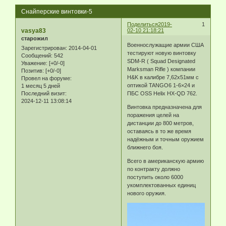
Снайперские винтовки-5
Поделиться
2019-
1
vasya83
02-10 21:18:21
старожил
Военнослужащие армии США
Зарегистрирован
: 2014-04-01
тестируют новую винтовку
Сообщений:
542
SDM-R ( Squad Designated
Уважение:
[+0/-0]
Marksman Rifle ) компании
Позитив:
[+0/-0]
H&K в калибре 7,62x51мм с
Провел на форуме:
оптикой TANGO6 1-6×24 и
1 месяц 5 дней
Последний визит:
ПБС OSS Helix HX-QD 762.
2024-12-11 13:08:14
Винтовка предназначена для
поражения целей на
дистанции до 800 метров,
оставаясь в то же время
надёжным и точным оружием
ближнего боя.
Всего в американскую армию
по контракту должно
поступить около 6000
укомплектованных единиц
нового оружия.