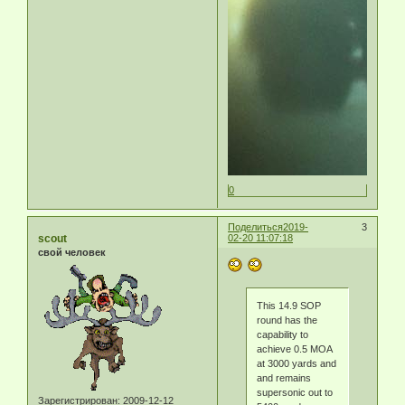
0
Поделиться
2019-
3
scout
02-20 11:07:18
свой человек
This 14.9 SOP
round has the
capability to
achieve 0.5 MOA
at 3000 yards and
and remains
supersonic out to
Зарегистрирован
: 2009-12-12