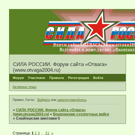
Форум сайта «ОТВАГА» [www.otvaga200
Вступайте в нашу группу «Вконтакт
СИЛА РОССИИ. Форум сайта «Отвага»
(www.otvaga2004.ru)
Форум
Участники
Правила
Регистрация
Войти
Активные темы
Привет, Гость!
Войдите
или
зарегистрируйтесь
.
»
СИЛА РОССИИ. Форум сайта «Отвага»
(www.otvaga2004.ru)
»
Вооружение сухопутных войск
»
Снайперские винтовки-5
Страница:
1
2
3
…
31
»