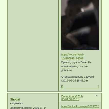
https://vk.com/wall-
104905098_28601
Привет, группе Воин! Не
плачь админ, ссылки
добавил)
Отредактировано vasya83
(2019-02-24 18:45:29)
0
Поделиться
2019-
11
Shodai
03-01 00:05:11
старожил
https://nplus1.ru/news/2019/02/28/rifle
Зарегистрирован
: 2010-11-14