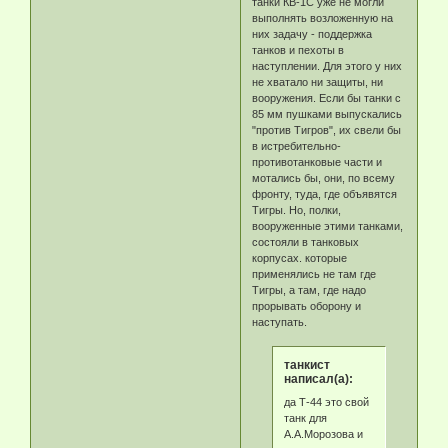
танки КВ-1С уже не могли
выполнять возложенную на
них задачу - поддержка
танков и пехоты в
наступлении. Для этого у них
не хватало ни защиты, ни
вооружения. Если бы танки с
85 мм пушками выпускались
"против Тигров", их свели бы
в истребительно-
противотанковые части и
мотались бы, они, по всему
фронту, туда, где объявятся
Тигры. Но, полки,
вооруженные этими танками,
состояли в танковых
корпусах. которые
применялись не там где
Тигры, а там, где надо
прорывать оборону и
наступать.
танкист
написал(а):
да Т-44 это свой
танк для
А.А.Морозова и