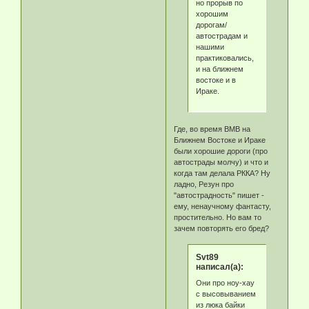
но прорыв по
хорошим
дорогам/
автострадам и
нашими
практиковались,
и на ближнем
востоке и в
Ираке.
Где, во время ВМВ на
Ближнем Востоке и Ираке
были хорошие дороги (про
автострады молчу) и что и
когда там делала РККА? Ну
ладно, Резун про
"автострадность" пишет -
ему, ненаучному фантасту,
простительно. Но вам то
зачем повторять его бред?
Svt89
написал(а):
Они про ноу-хау
с высовыванием
из люка байки