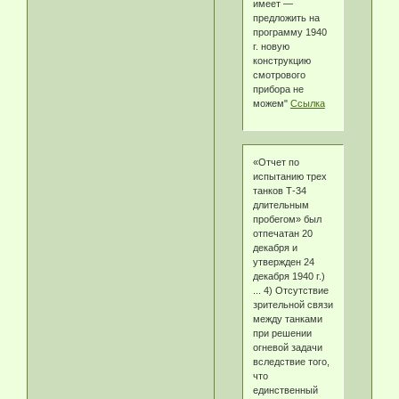
имеет —
предложить на
программу 1940
г. новую
конструкцию
смотрового
прибора не
можем"
Ссылка
«Отчет по
испытанию трех
танков Т-34
длительным
пробегом» был
отпечатан 20
декабря и
утвержден 24
декабря 1940 г.)
... 4) Отсутствие
зрительной связи
между танками
при решении
огневой задачи
вследствие того,
что
единственный