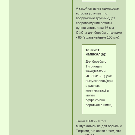
А какой смысл в самоходке,
которая уступает по
вооружению другим? Для
сопровождения пехоты
лучше иметь таки 76 мм
ОФС, а для борьбы с танками
- 85 (в дальнейшем 100 мм).
танкист
написал(а):
Для борьбы с
Тигр наши
тяжи(КВ-85 и
ИС-85/ИС-1) уже
выпускались(примерно
в равных
количествах) и
могли
эффективно
бороться с ними,
Танки КВ-85 и ИС-1
выпускались не для борьбы с
Тиграми, а в связи с тем, что