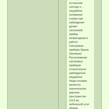
остальном
секторе и…
неудобное
положение
головы при
наблюдении
делает
смотровой
прибор
непригодным в
работе.
Смотровые
приборы башни
(боковые).
Расположение
смотровых
приборов
относительно
наблюдателя
неудобное.
Недостатками
является
значительное
мертвое
пространство
(15,5 м),
небольшой угол
обзора,