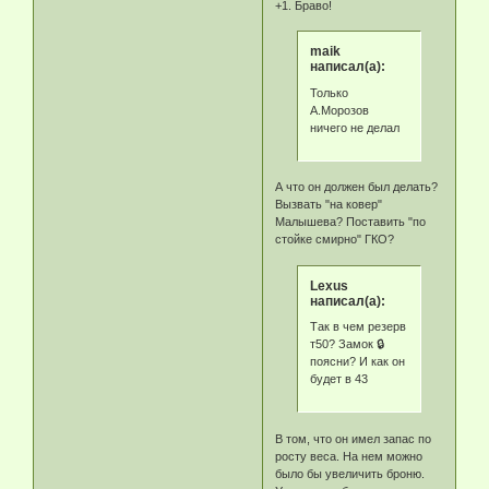
+1. Браво!
maik
написал(а):
Только
А.Морозов
ничего не делал
А что он должен был делать?
Вызвать "на ковер"
Малышева? Поставить "по
стойке смирно" ГКО?
Lexus
написал(а):
Так в чем резерв
т50? Замок 🔒
поясни? И как он
будет в 43
В том, что он имел запас по
росту веса. На нем можно
было бы увеличить броню.