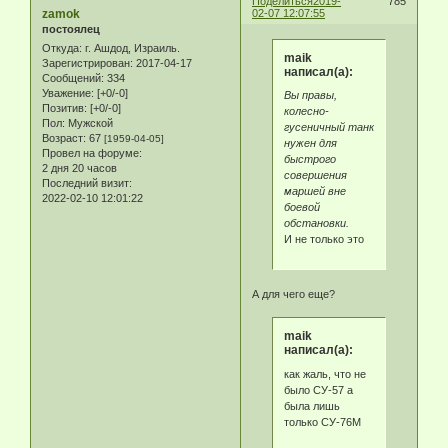
Поделиться
2019-
785
zamok
02-07 12:07:55
постоялец
Откуда:
г. Ашдод, Израиль.
maik
Зарегистрирован
: 2017-04-17
написал(а):
Сообщений:
334
Уважение:
[+0/-0]
Вы правы,
Позитив:
[+0/-0]
колесно-
Пол:
Мужской
гусеничный танк
Возраст:
67
[1959-04-05]
нужен для
Провел на форуме:
быстрого
2 дня 20 часов
совершения
Последний визит:
маршей вне
2022-02-10 12:01:22
боевой
обстановки.
И не только это
А для чего еще?
maik
написал(а):
как жаль, что не
было СУ-57 а
была лишь
только СУ-76М