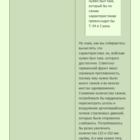
нужен был танк,
который бы по
своим
характеристикам
превосходил бы
Т-34 в 2 раза.
Не знаю, как вы собираетесь
вычислять эти
характеристики, но, войскам
нужен был танк, которого
достаточно. Советско-
германский фронт имел
огромную протяженность,
посему ему нужно было
много танков и во многих
местах одновременно.
Снижение количества танков,
потребовало бы кардинально
пересмотреть штаты и
вооружение артиллерийских
полков стрелковых дивизий,
которые были откровенно
слабоваты. Потребовалось
бы резко увеличить
количество 122 и 152 мм
гаубиц. А к ним нужна тяга,