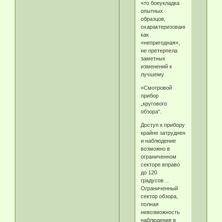
что боеукладка
опытных
образцов,
охарактеризованная
как
«непригодная»,
не претерпела
заметных
изменений к
лучшему.
«Смотровой
прибор
„кругового
обзора“.
Доступ к прибору
крайне затруднен
и наблюдение
возможно в
ограниченном
секторе вправо
до 120
градусов…
Ограниченный
сектор обзора,
полная
невозможность
наблюдения в