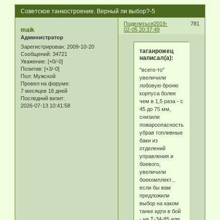
Советское танкостроение. Верный ли выбор?-5
Поделиться
2019-
781
maik
02-05 20:37:49
Администратор
Зарегистрирован
: 2009-10-20
таганрожец
Сообщений:
34721
написал(а):
Уважение:
[+0/-0]
Позитив:
[+3/-0]
"всего-то"
Пол:
Мужской
увеличили
Провел на форуме:
лобовую броню
7 месяцев 16 дней
корпуса более
Последний визит:
чем в 1,5 раза - с
2026-07-13 10:41:58
45 до 75 мм,
снизили
пожароопасность,
убрав топливные
баки из
отделений
управления и
боевого,
увеличили
боекомплект...
если бы вам
предложили
выбор на каком
танке идти в бой
- на Т-34-85 или