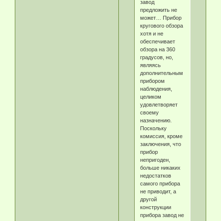
завод
предложить не
может… Прибор
кругового обзора
хотя и не
обеспечивает
обзора на 360
градусов, но,
являясь
дополнительным
прибором
наблюдения,
целиком
удовлетворяет
своему
назначению.
Поскольку
комиссия, кроме
заключения, что
прибор
непригоден,
больше никаких
недостатков
самого прибора
не приводит, а
другой
конструкции
прибора завод не