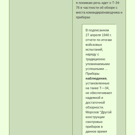
я понимаю речь идет о Т-34-
76 в частности об обзоре с
места командира\наводчика и
приборах
В подписанном
27 апреля 1940 г.
отчете по итогам
войсковых
испытаний,
наряду с
традиционно
упоминаемыми
успешными ...
Приборы
наблюдения
,
установленные
на танке Т—34,
не обеспечивают
надежной и
достаточной
обзорности.
Морозов "Другой
конструкции
смотровых
приборов в
данное время