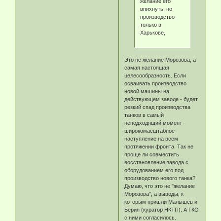
желание его
впихнуть, но
производство
только в
Харькове,
Это не желание Морозова, а
самая настоящая
целесообразность. Если
осваивать производство
новой машины на
действующем заводе - будет
резкий спад производства
танков в самый
неподходящий момент -
широкомасштабное
наступление на всем
протяжении фронта. Так не
проще ли совместить
восстановление завода с
оборудованием его под
производство нового танка?
Думаю, что это не "желание
Морозова", а выводы, к
которым пришли Малышев и
Берия (куратор НКТП). А ГКО
с ними согласилось.