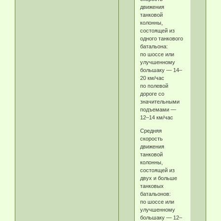
движения
танковой
колонны,
состоящей из
одного танкового
батальона:
по шоссе или
улучшенному
большаку — 14–
20 км/час
по полевой
дороге со
значительными
подъемами —
12–14 км/час
Средняя
скорость
движения
танковой
колонны,
состоящей из
двух и больше
танковых
батальонов:
по шоссе или
улучшенному
большаку — 12–