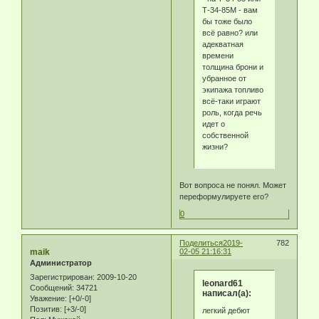
Т-34-85М - вам
бы тоже было
всё равно? или
адекватная
времени
толщина брони и
убранное от
экипажа топливо
всё-таки играют
роль, когда речь
идет о
собственной
жизни?
Вот вопроса не понял. Может
переформулируете его?
0
Поделиться
2019-
782
maik
02-05 21:16:31
Администратор
Зарегистрирован
: 2009-10-20
leonard61
Сообщений:
34721
написал(а):
Уважение:
[+0/-0]
Позитив:
[+3/-0]
легкий дебют