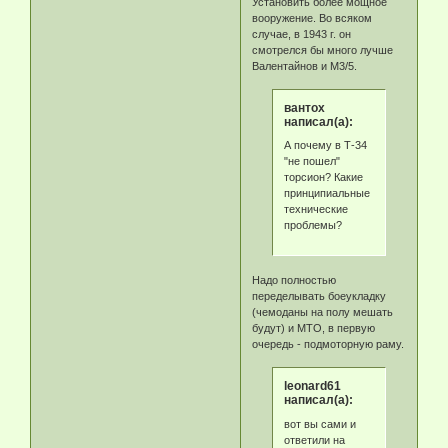
Установить более мощное
вооружение. Во всяком
случае, в 1943 г. он
смотрелся бы много лучше
Валентайнов и М3/5.
вантох
написал(а):
А почему в Т-34
"не пошел"
торсион? Какие
принципиальные
технические
проблемы?
Надо полностью
переделывать боеукладку
(чемоданы на полу мешать
будут) и МТО, в первую
очередь - подмоторную раму.
leonard61
написал(а):
вот вы сами и
ответили на