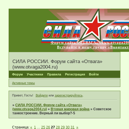
Форум сайта «ОТВАГА» [www.otvaga200
Вступайте в нашу группу «Вконтакт
СИЛА РОССИИ. Форум сайта «Отвага»
(www.otvaga2004.ru)
Форум
Участники
Правила
Регистрация
Войти
Активные темы
Привет, Гость!
Войдите
или
зарегистрируйтесь
.
»
СИЛА РОССИИ. Форум сайта «Отвага»
(www.otvaga2004.ru)
»
Вторая мировая война
»
Советское
танкостроение. Верный ли выбор?-5
Страница:
«
1
…
25
26
27
28
29
30
31
»