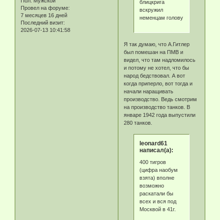
Пол:
Мужской
блицкрига
Провел на форуме:
вскружил
7 месяцев 16 дней
неменцам голову
Последний визит:
2026-07-13 10:41:58
Я так думаю, что А.Гитлер
был помешан на ПМВ и
видел, что там надломилось
и потому не хотел, что бы
народ бедствовал. А вот
когда приперло, вот тогда и
начали наращивать
производство. Ведь смотрим
на производство танков. В
январе 1942 года выпустили
280 танков.
leonard61
написал(а):
400 тигров
(цифра наобум
взята) вполне
возможно
раскатали бы
всех и вся под
Москвой в 41г.