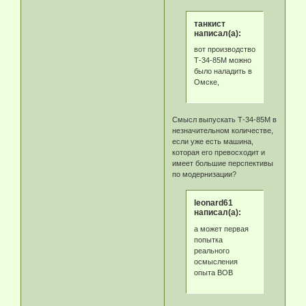
танкист
написал(а):
вот производство
Т-34-85М можно
было наладить в
Омске,
Смысл выпускать Т-34-85М в
незначительном количестве,
если уже есть машина,
которая его превосходит и
имеет большие перспективы
по модернизации?
leonard61
написал(а):
а может первая
попытка
реального
осмысления
опыта ВОВ