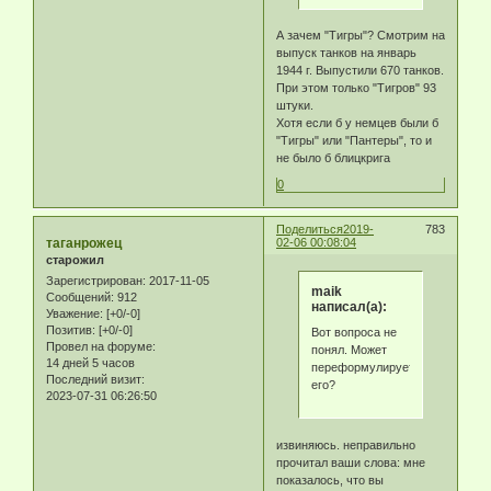
А зачем "Тигры"? Смотрим на
выпуск танков на январь
1944 г. Выпустили 670 танков.
При этом только "Тигров" 93
штуки.
Хотя если б у немцев были б
"Тигры" или "Пантеры", то и
не было б блицкрига
0
Поделиться
2019-
783
таганрожец
02-06 00:08:04
старожил
Зарегистрирован
: 2017-11-05
maik
Сообщений:
912
написал(а):
Уважение:
[+0/-0]
Позитив:
[+0/-0]
Вот вопроса не
Провел на форуме:
понял. Может
14 дней 5 часов
переформулируете
Последний визит:
его?
2023-07-31 06:26:50
извиняюсь. неправильно
прочитал ваши слова: мне
показалось, что вы