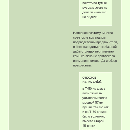
поют,типо тупые
русские этого не
делали и ничего
не видели.
Наверное поэтому, многие
советские командиры
подразделений предпочитали,
в бою, находиться за башней,
дабы стоящая вертикально
крышка люка не привлекала
внимания немцев. Да и обзор
прекрасный.
отрохов
написал(а):
в Т-50 имелась
возможность
установки более
мощной 57мм
пушки, так-же как
и на Т-70 вполне
было возможно
вместо старой
45-пятки