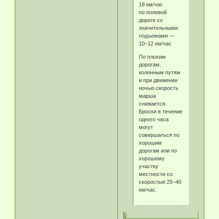
16 км/час
по полевой
дороге со
значительными
подъемами —
10–12 км/час
По плохим
дорогам,
колонным путям
и при движении
ночью скорость
марша
снижается.
Броски в течение
одного часа
могут
совершаться по
хорошим
дорогам или по
хорошему
участку
местности со
скоростью 25–40
км/час.
0