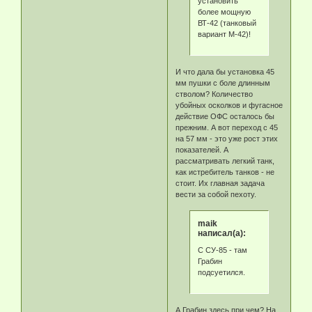
установить
более мощную
ВТ-42 (танковый
вариант М-42)!
И что дала бы установка 45
мм пушки с боле длинным
стволом? Количество
убойных осколков и фугасное
действие ОФС осталось бы
прежним. А вот переход с 45
на 57 мм - это уже рост этих
показателей. А
рассматривать легкий танк,
как истребитель танков - не
стоит. Их главная задача
вести за собой пехоту.
maik
написал(а):
С СУ-85 - там
Грабин
подсуетился.
А Грабин здесь при чем? На