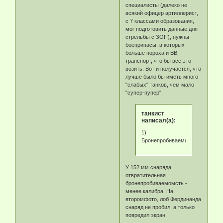
специалисты (далеко не
всякий офицер артиллерист,
с 7 классами образования,
мог подготовить данные для
стрельбы с ЗОП), нужны
боеприпасы, в которых
больше пороха и ВВ,
транспорт, что бы все это
возить. Вот и получается, что
лучше было бы иметь много
"слабых" танков, чем мало
"супер-пупер".
танкист
написал(а):
1)
Бронепробиваемость
У 152 мм снаряда
отвратительная
бронепробиваемомсть -
менее калибра. На
второмфото, лоб Фердинанда
снаряд не пробил, а только
повредил экран.