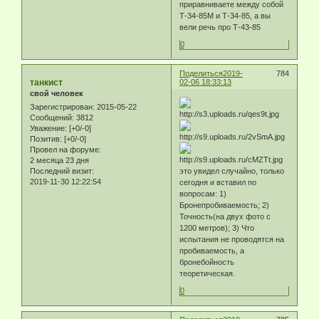
приравниваете между собой
Т-34-85М и Т-34-85, а вы
вели речь про Т-43-85
0
Поделиться
2019-
784
танкист
02-06 18:33:13
свой человек
Зарегистрирован
: 2015-05-22
Сообщений:
3812
Уважение:
[+0/-0]
Позитив:
[+0/-0]
Провел на форуме:
2 месяца 23 дня
Последний визит:
это увидел случайно, только
2019-11-30 12:22:54
сегодня и вставил по
вопросам: 1)
Бронепробиваемость; 2)
Точность(на двух фото с
1200 метров); 3) Что
испытания не проводятся на
пробиваемость, а
бронебойность
теоретическая.
0