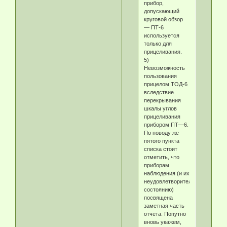
прибор,
допускающий
круговой обзор
— ПТ-6
используется
только для
прицеливания.
5)
Невозможность
пользования
прицелом ТОД-6
вследствие
перекрывания
шкалы углов
прицеливания
прибором ПТ—6.
По поводу же
пятого пункта
списка стоит
отметить, что
приборам
наблюдения (и их
неудовлетворительному
состоянию)
посвящена
заметная часть
отчета. Попутно
вновь укажем,