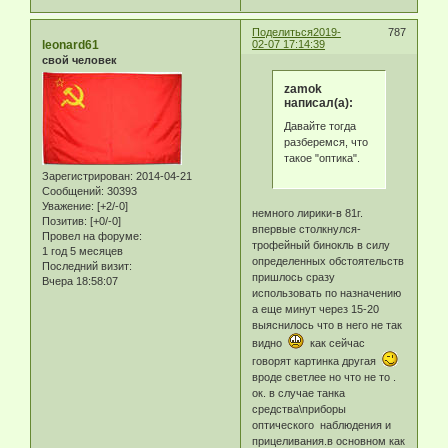
Поделиться
2019-
787
leonard61
02-07 17:14:39
свой человек
zamok
написал(а):
Давайте тогда
разберемся, что
такое "оптика".
Зарегистрирован
: 2014-04-21
Сообщений:
30393
Уважение:
[+2/-0]
немного лирики-в 81г.
Позитив:
[+0/-0]
впервые столкнулся-
Провел на форуме:
трофейный бинокль в силу
1 год 5 месяцев
определенных обстоятельств
Последний визит:
пришлось сразу
Вчера 18:58:07
использовать по назначению
а еще минут через 15-20
выяснилось что в него не так
видно
как сейчас
говорят картинка другая
вроде светлее но что не то .
ок. в случае танка
средства\приборы
оптического наблюдения и
прицеливания.в основном как