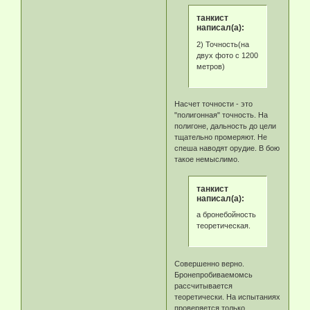
танкист
написал(а):
2) Точность(на
двух фото с 1200
метров)
Насчет точности - это
"полигонная" точность. На
полигоне, дальность до цели
тщательно промеряют. Не
спеша наводят орудие. В бою
такое немыслимо.
танкист
написал(а):
а бронебойность
теоретическая.
Совершенно верно.
Бронепробиваемомсь
рассчитывается
теоретически. На испытаниях
проверяется только