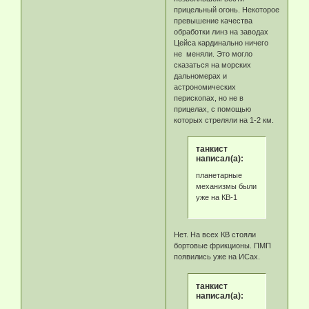
прицельный огонь. Некоторое
превышение качества
обработки линз на заводах
Цейса кардинально ничего
не меняли. Это могло
сказаться на морских
дальномерах и
астрономических
перископах, но не в
прицелах, с помощью
которых стреляли на 1-2 км.
танкист
написал(а):
планетарные
механизмы были
уже на КВ-1
Нет. На всех КВ стояли
бортовые фрикционы. ПМП
появились уже на ИСах.
танкист
написал(а):