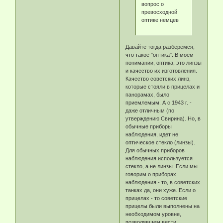
вопрос о
превосходной
оптике немцев
Давайте тогда разберемся,
что такое "оптика". В моем
понимании, оптика, это линзы
и качество их изготовления.
Качество советских линз,
которые стояли в прицелах и
панорамах, было
приемлемым. А с 1943 г. -
даже отличным (по
утверждению Свирина). Но, в
обычные приборы
наблюдения, идет не
оптическое стекло (линзы).
Для обычных приборов
наблюдения используется
стекло, а не линзы. Если мы
говорим о приборах
наблюдения - то, в советских
танках да, они хуже. Если о
прицелах - то советские
прицелы были выполнены на
необходимом уровне,
позволявшем вести