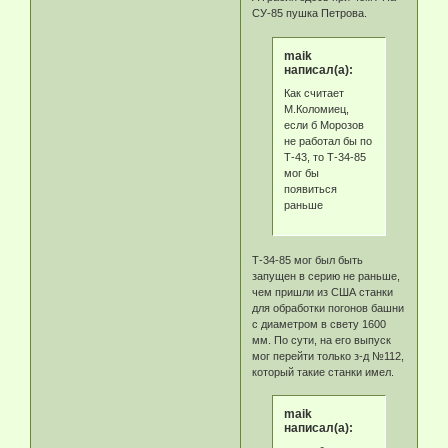
СУ-85 пушка Петрова.
maik
написал(а):
Как считает
М.Коломиец,
если б Морозов
не работал бы по
Т-43, то Т-34-85
мог бы
появиться
раньше
Т-34-85 мог был быть
запущен в серию не раньше,
чем пришли из США станки
для обработки погонов башни
с диаметром в свету 1600
мм. По сути, на его выпуск
мог перейти только з-д №112,
который такие станки имел.
maik
написал(а):