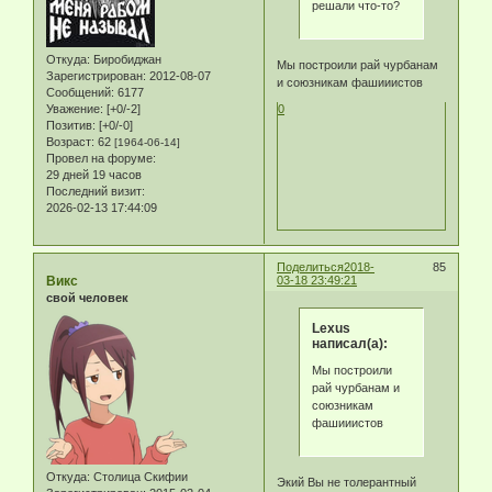
решали что-то?
Откуда:
Биробиджан
Мы построили рай чурбанам
Зарегистрирован
: 2012-08-07
и союзникам фашииистов
Сообщений:
6177
Уважение:
[+0/-2]
0
Позитив:
[+0/-0]
Возраст:
62
[1964-06-14]
Провел на форуме:
29 дней 19 часов
Последний визит:
2026-02-13 17:44:09
Поделиться
2018-
85
Викс
03-18 23:49:21
свой человек
Lexus
написал(а):
Мы построили
рай чурбанам и
союзникам
фашииистов
Откуда:
Столица Скифии
Экий Вы не толерантный