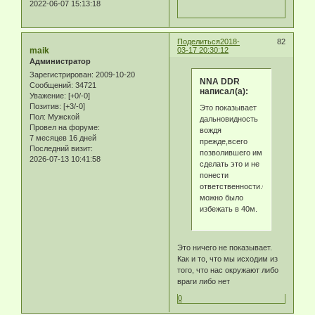
2022-06-07 15:13:18
Поделиться
2018-
82
maik
03-17 20:30:12
Администратор
Зарегистрирован
: 2009-10-20
NNA DDR
Сообщений:
34721
написал(а):
Уважение:
[+0/-0]
Позитив:
[+3/-0]
Это показывает
Пол:
Мужской
дальновидность
Провел на форуме:
вождя
7 месяцев 16 дней
прежде,всего
Последний визит:
позволившего им
2026-07-13 10:41:58
сделать это и не
понести
ответственности.Ситуации
можно было
избежать в 40м.
Это ничего не показывает.
Как и то, что мы исходим из
того, что нас окружают либо
враги либо нет
0