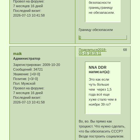
Провел на форуме:
безопасности
7 месяцев 16 дней
границ,границу
Последний визит:
не обезапасили.
2026-07-13 10:41:58
Границу обезопасили
0
Поделиться
2018-
68
maik
03-15 18:15:11
Администратор
Зарегистрирован
: 2009-10-20
NNA DDR
Сообщений:
34721
написал(а):
Уважение:
[+0/-0]
Позитив:
[+3/-0]
Это как если
Пол:
Мужской
чуть больше
Провел на форуме:
чем через 1,5
7 месяцев 16 дней
года всё еще
Последний визит:
хуже стало чем в
2026-07-13 10:41:58
ноябре 39 го?
Во, во. Вы прямо как
троцкист. Что нужно сделать,
что бы обезопасить СССР?
Везде построить социализм.