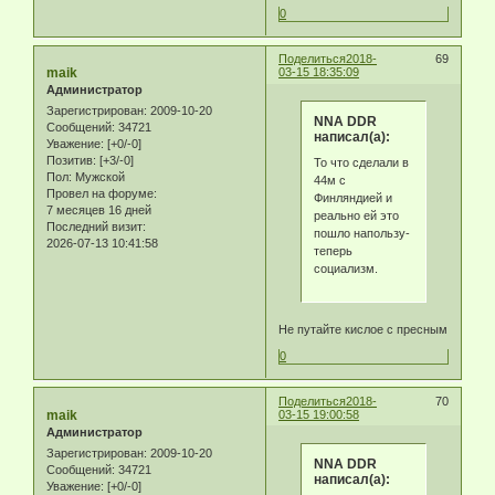
0
Поделиться
2018-
69
maik
03-15 18:35:09
Администратор
Зарегистрирован
: 2009-10-20
NNA DDR
Сообщений:
34721
написал(а):
Уважение:
[+0/-0]
Позитив:
[+3/-0]
То что сделали в
Пол:
Мужской
44м с
Провел на форуме:
Финляндией и
7 месяцев 16 дней
реально ей это
Последний визит:
пошло напользу-
2026-07-13 10:41:58
теперь
социализм.
Не путайте кислое с пресным
0
Поделиться
2018-
70
maik
03-15 19:00:58
Администратор
Зарегистрирован
: 2009-10-20
NNA DDR
Сообщений:
34721
написал(а):
Уважение:
[+0/-0]