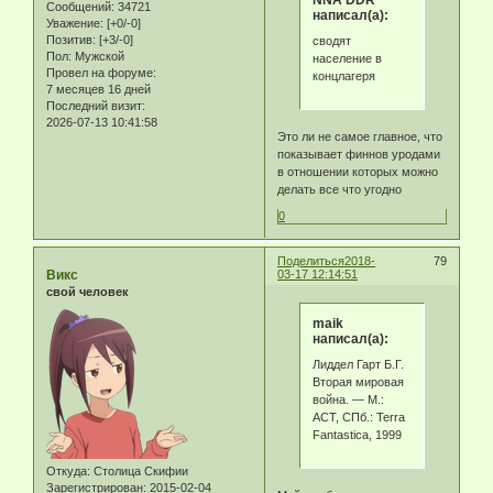
NNA DDR
Сообщений:
34721
написал(а):
Уважение:
[+0/-0]
Позитив:
[+3/-0]
сводят
Пол:
Мужской
население в
Провел на форуме:
концлагеря
7 месяцев 16 дней
Последний визит:
2026-07-13 10:41:58
Это ли не самое главное, что
показывает финнов уродами
в отношении которых можно
делать все что угодно
0
Поделиться
2018-
79
Викс
03-17 12:14:51
свой человек
maik
написал(а):
Лиддел Гарт Б.Г.
Вторая мировая
война. — М.:
АСТ, СПб.: Terra
Fantastica, 1999
Откуда:
Столица Скифии
Зарегистрирован
: 2015-02-04