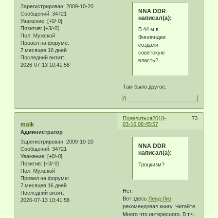
Зарегистрирован
: 2009-10-20
NNA DDR
Сообщений:
34721
написал(а):
Уважение:
[+0/-0]
Позитив:
[+3/-0]
В 44 м в
Пол:
Мужской
Финляндии
Провел на форуме:
создали
7 месяцев 16 дней
советскую
Последний визит:
власть?
2026-07-13 10:41:58
Там было другое.
0
Поделиться
2018-
73
maik
03-16 08:45:57
Администратор
Зарегистрирован
: 2009-10-20
NNA DDR
Сообщений:
34721
написал(а):
Уважение:
[+0/-0]
Позитив:
[+3/-0]
Троцкизм?
Пол:
Мужской
Провел на форуме:
7 месяцев 16 дней
Нет.
Последний визит:
Вот здесь
Ленд-Лиз
2026-07-13 10:41:58
рекомендовал книгу. Читайте.
Много что интересного. В т.ч.