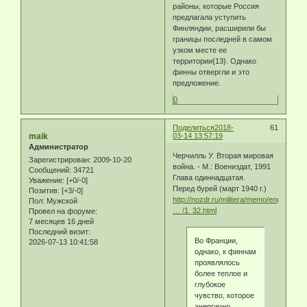
районы, которые Россия
предлагала уступить
Финляндии, расширили бы
границы последней в самом
узком месте ее
территории{13}. Однако
финны отвергли и это
предложение.
0
Поделиться
2018-
61
maik
03-14 13:57:19
Администратор
Черчилль У. Вторая мировая
Зарегистрирован
: 2009-10-20
война. - М.: Воениздат, 1991
Сообщений:
34721
Глава одиннадцатая.
Уважение:
[+0/-0]
Перед бурей (март 1940 г.)
Позитив:
[+3/-0]
http://nozdr.ru/militera/memo/english/c
Пол:
Мужской
… /1_32.html
Провел на форуме:
7 месяцев 16 дней
Последний визит:
Во Франции,
2026-07-13 10:41:58
однако, к финнам
проявлялось
более теплое и
глубокое
чувство, которое
энергично