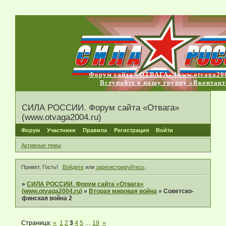
Форум сайта «ОТВАГА» [www.otvaga200
Вступайте в нашу группу «Вконтакт
СИЛА РОССИИ. Форум сайта «Отвага»
(www.otvaga2004.ru)
Форум
Участники
Правила
Регистрация
Войти
Активные темы
Привет, Гость!
Войдите
или
зарегистрируйтесь
.
»
СИЛА РОССИИ. Форум сайта «Отвага»
(www.otvaga2004.ru)
»
Вторая мировая война
»
Советско-
финская война 2
Страница:
«
1
2
3
4
5
…
19
»