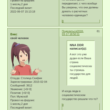
Провел на форуме:
передвигают, с чего вообще
1 месяц 2 дня
Вы уверены, что они должны
Последний визит:
думать о расчетных
2022-06-07 15:13:18
человеко-единицах?
0
Поделиться
2018-
81
Викс
03-17 18:50:11
свой человек
NNA DDR
написал(а):
А вот это уже
дудки если Ваша
страна
социалистическая,то
ты строишь
государство для
людей.
Откуда:
Столица Скифии
Зарегистрирован
: 2015-02-04
Сообщений:
3612
Уважение:
[+0/-0]
И когда люди в
Позитив:
[+0/-0]
социалистическом
Пол:
Мужской
государство решали что-то?
Провел на форуме:
1 месяц 2 дня
0
Последний визит: