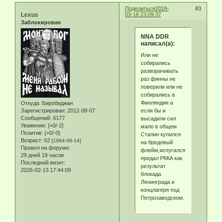
Поделиться
2018-
83
Lexus
03-18 23:09:37
Заблокирован
NNA DDR
написал(а):
Или не
собирались
разворачивать
раз финны не
поверили или не
собирались в
Финляндии а
Откуда:
Биробиджан
если бы и
Зарегистрирован
: 2012-08-07
Сообщений:
6177
высадили сил
Уважение:
[+0/-2]
мало в общем
Позитив:
[+0/-0]
Сталин купился
Возраст:
62
[1964-06-14]
на бредовый
Провел на форуме:
флейм,испугался
29 дней 19 часов
предал РККА как
Последний визит:
результат
2026-02-13 17:44:09
блокада
Ленинграда и
концлагеря под
Петрозаводском.