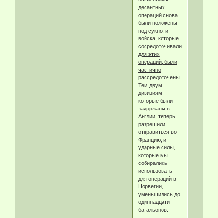
десантных
операций
снова
были положены
под сукно, и
войска, которые
сосредоточивались
для этих
операций, были
частично
рассредоточены
.
Тем двум
дивизиям,
которые были
задержаны в
Англии, теперь
разрешили
отправиться во
Францию, и
ударные силы,
которые мы
собирались
использовать
для операций в
Норвегии,
уменьшились до
одиннадцати
батальонов.