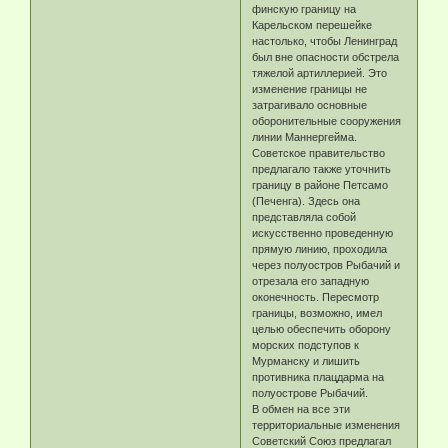
финскую границу на
Карельском перешейке
настолько, чтобы Ленинград
был вне опасности обстрела
тяжелой артиллерией. Это
изменение границы не
затрагивало основные
оборонительные сооружения
линии Маннергейма.
Советское правительство
предлагало также уточнить
границу в районе Петсамо
(Печенга). Здесь она
представляла собой
искусственно проведенную
прямую линию, проходила
через полуостров Рыбачий и
отрезала его западную
оконечность. Пересмотр
границы, возможно, имел
целью обеспечить оборону
морских подступов к
Мурманску и лишить
противника плацдарма на
полуострове Рыбачий.
В обмен на все эти
территориальные изменения
Советский Союз предлагал