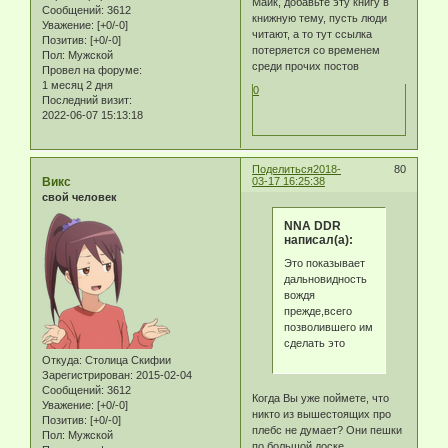
Майк, добавьте эту книгу в
Сообщений:
3612
книжную тему, пусть люди
Уважение:
[+0/-0]
читают, а то тут ссылка
Позитив:
[+0/-0]
потеряется со временем
Пол:
Мужской
среди прочих постов
Провел на форуме:
1 месяц 2 дня
0
Последний визит:
2022-06-07 15:13:18
Поделиться
2018-
80
Викс
03-17 16:25:38
свой человек
NNA DDR
написал(а):
Это показывает
дальновидность
вождя
прежде,всего
позволившего им
сделать это
Откуда:
Столица Скифии
Зарегистрирован
: 2015-02-04
Сообщений:
3612
Когда Вы уже поймете, что
Уважение:
[+0/-0]
никто из вышестоящих про
Позитив:
[+0/-0]
плебс не думает? Они пешки
Пол:
Мужской
по большой доске