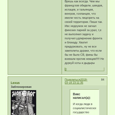
Врешь как всегда. Чем мы
французов обидели, шведов,
испацев, и тальянцев,
венгров, голланцев, что
имели честь лицезреть на
своей территории. Пиши так.
Ивс недоумок не загнал
финских парней за урал, т,е
не выполнил задачу и
получил удлирнение фронта
и блокаду. Хватит
придурковать, ну не все
замполиты дураки, что если
бы не было СВ, фины бы
воевали против немцев!!!!! Не
дуркуй хоты и дыдыры
0
Поделиться
2018-
84
Lexus
03-18 23:11:35
Заблокирован
Викс
написал(а):
И когда люди в
социалистическом
государство