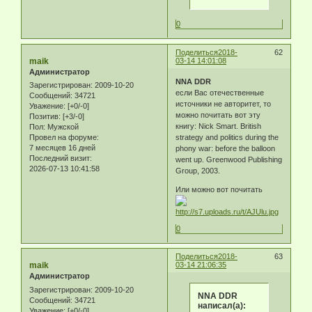
0
Поделиться
2018-
62
maik
03-14 14:01:08
Администратор
NNA DDR
Зарегистрирован
: 2009-10-20
если Вас отечественные
Сообщений:
34721
источники не авторитет, то
Уважение:
[+0/-0]
можно почитать вот эту
Позитив:
[+3/-0]
книгу: Nick Smart. British
Пол:
Мужской
strategy and politics during the
Провел на форуме:
7 месяцев 16 дней
phony war: before the balloon
Последний визит:
went up. Greenwood Publishing
2026-07-13 10:41:58
Group, 2003.
Или можно вот почитать
0
Поделиться
2018-
63
maik
03-14 21:06:35
Администратор
Зарегистрирован
: 2009-10-20
NNA DDR
Сообщений:
34721
написал(а):
Уважение:
[+0/-0]