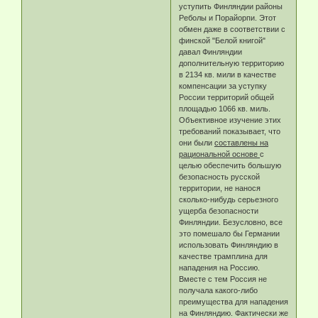
уступить Финляндии районы
Реболы и Порайорпи. Этот
обмен даже в соответствии с
финской "Белой книгой"
давал Финляндии
дополнительную территорию
в 2134 кв. мили в качестве
компенсации за уступку
России территорий общей
площадью 1066 кв. миль.
Объективное изучение этих
требований показывает, что
они были
составлены на
рациональной основе
с
целью обеспечить большую
безопасность русской
территории, не нанося
сколько-нибудь серьезного
ущерба безопасности
Финляндии. Безусловно, все
это помешало бы Германии
использовать Финляндию в
качестве трамплина для
нападения на Россию.
Вместе с тем Россия не
получала какого-либо
преимущества для нападения
на Финляндию. Фактически же