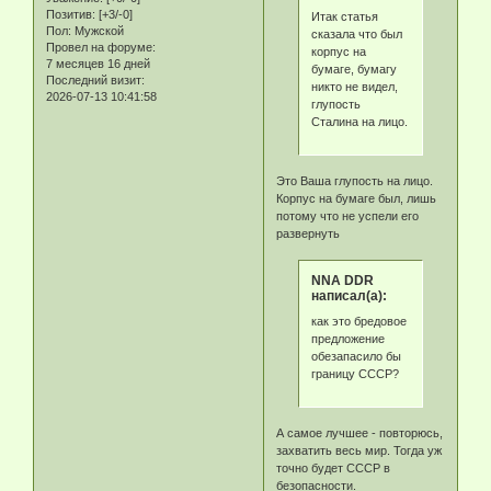
Позитив:
[+3/-0]
Итак статья
Пол:
Мужской
сказала что был
Провел на форуме:
корпус на
7 месяцев 16 дней
бумаге, бумагу
Последний визит:
никто не видел,
2026-07-13 10:41:58
глупость
Сталина на лицо.
Это Ваша глупость на лицо.
Корпус на бумаге был, лишь
потому что не успели его
развернуть
NNA DDR
написал(а):
как это бредовое
предложение
обезапасило бы
границу СССР?
А самое лучшее - повторюсь,
захватить весь мир. Тогда уж
точно будет СССР в
безопасности.