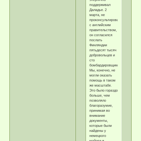
поддерживал
Даладье. 2
марта, не
проконсультировавшись
с английским
правительством,
он согласился
послать
Финляндии
пятьдесят тысяч
добровольцев и
сто
бомбардировщиков.
Мы, конечно, не
могли оказать
помощь в таком
же масштабе.
Это было гораздо
больше, чем
позволяло
благоразумие,
принимая во
внимание
документы,
которые были
найдены у
немецкого
майора в