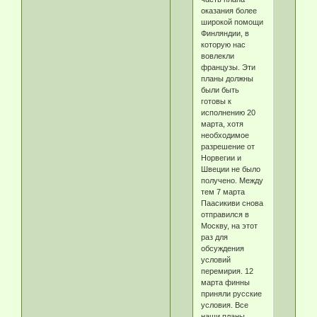
оказания более
широкой помощи
Финляндии, в
которую нас
вовлекли
французы. Эти
планы должны
были быть
готовы к
исполнению 20
марта, хотя
необходимое
разрешение от
Норвегии и
Швеции не было
получено. Между
тем 7 марта
Паасикиви снова
отправился в
Москву, на этот
раз для
обсуждения
условий
перемирия. 12
марта финны
приняли русские
условия. Все
наши планы