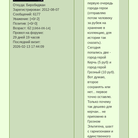
первую очередь
Откуда:
Биробиджан
города-герои
Зарегистрирован
: 2012-08-07
(отправляю
Сообщений:
6177
потом человеку
Уважение:
[+0/-2]
за рубеж на
Позитив:
[+0/-0]
хранение в
Возраст:
62
[1964-06-14]
коллекцию, для
Провел на форуме:
29 дней 19 часов
истории так
Последний визит:
сказать).
2026-02-13 17:44:09
Сегодня
попались две -
город-герой
Керчь (5 руб) и
город-герой
Грозный (10 руб).
Вот думаю,
второе
сохранять или
нет... первое
точно оставлю.
Только почему
так дешево для
керчан... не
припомню в
Грозном
Эльтигена, шахт
с гарнизонами и
единственного