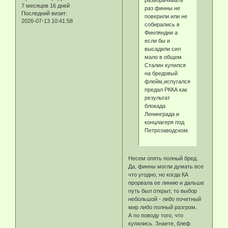
разворачивать
7 месяцев 16 дней
раз финны не
Последний визит:
поверили или не
2026-07-13 10:41:58
собирались в
Финляндии а
если бы и
высадили сил
мало в общем
Сталин купился
на бредовый
флейм,испугался
предал РККА как
результат
блокада
Ленинграда и
концлагеря под
Петрозаводском.
Несем опять полный бред.
Да, финны могли думать все
что угодно, но когда КА
прорвала ее линию и дальше
путь был открыт, то выбор
небольшой - либо почетный
мир либо полный разгром.
А по поводу того, что
купились. Знаете, блеф