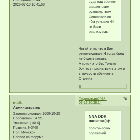
суда над военно-
2026-07-13 10:41:58
фашистским
руководством
Финляндии,но
40м условия 44
го были
реализуемы.
Читайте то, что я Вам
рекомендовал. И тогда бред
не будете писать.
А трус - это Вы. Только
боитесь признаться в этом и
в трусости обвиняете
Сталина
0
Поделиться
2018-
76
maik
03-16 20:38:14
Администратор
Зарегистрирован
: 2009-10-20
NNA DDR
Сообщений:
34721
написал(а):
Уважение:
[+0/-0]
Позитив:
[+3/-0]
политических
Пол:
Мужской
поражений
Провел на форуме: