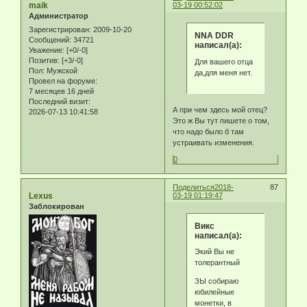
maik
03-19 00:52:02
Администратор
Зарегистрирован
: 2009-10-20
NNA DDR
Сообщений:
34721
написал(а):
Уважение:
[+0/-0]
Позитив:
[+3/-0]
Для вашего отца
Пол:
Мужской
да,для меня нет.
Провел на форуме:
7 месяцев 16 дней
Последний визит:
А при чем здесь мой отец?
2026-07-13 10:41:58
Это ж Вы тут пишете о том,
что надо было б там
устраивать изменения.
0
Поделиться
2018-
87
Lexus
03-19 01:19:47
Заблокирован
Викс
написал(а):
Экий Вы не
толерантный
ЗЫ собираю
юбилейные
монетки, в