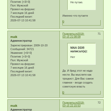
Позитив:
[+3/-0]
Не путаю.
Пол:
Мужской
Провел на форуме:
7 месяцев 16 дней
Именно что путаете
Последний визит:
2026-07-13 10:41:58
0
Поделиться
2018-
71
maik
03-15 21:08:09
Администратор
Зарегистрирован
: 2009-10-20
NNA DDR
Сообщений:
34721
написал(а):
Уважение:
[+0/-0]
Позитив:
[+3/-0]
Нет
Пол:
Мужской
Провел на форуме:
7 месяцев 16 дней
Да. И бред этот не надо
Последний визит:
нести. Вы мыслите как
2026-07-13 10:41:58
троцкист. Для Вас самое
главное - везде создать
советскую власть
0
Поделиться
2018-
72
maik
03-15 22:15:53
Администратор