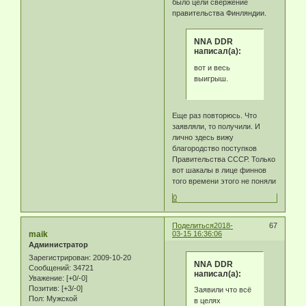
было цели свержение
правительства Финляндии.
NNA DDR
написал(а):
вот и весь
выигрыш.
Еще раз повторюсь. Что
заявляли, то получили. И
лично здесь вижу
благородство поступков
Правительства СССР. Только
вот шакалы в лице финнов
того времени этого не поняли
0
Поделиться
2018-
67
maik
03-15 16:36:06
Администратор
Зарегистрирован
: 2009-10-20
NNA DDR
Сообщений:
34721
написал(а):
Уважение:
[+0/-0]
Позитив:
[+3/-0]
Заявили что всё
Пол:
Мужской
в целях