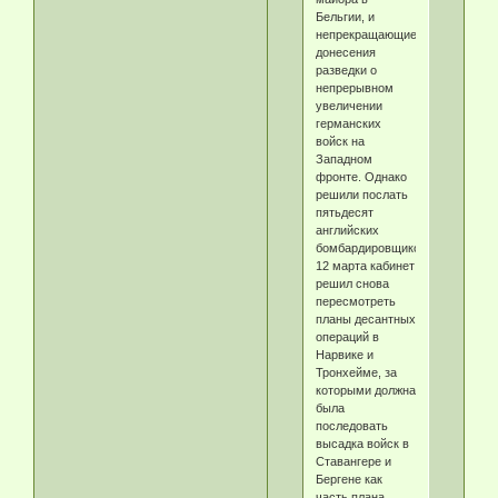
Бельгии, и
непрекращающиеся
донесения
разведки о
непрерывном
увеличении
германских
войск на
Западном
фронте. Однако
решили послать
пятьдесят
английских
бомбардировщиков.
12 марта кабинет
решил снова
пересмотреть
планы десантных
операций в
Нарвике и
Тронхейме, за
которыми должна
была
последовать
высадка войск в
Ставангере и
Бергене как
часть плана