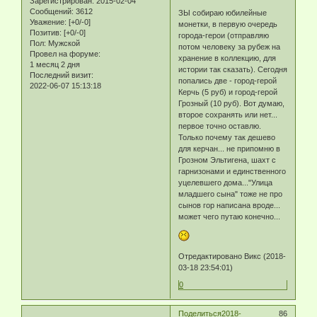
Зарегистрирован
: 2015-02-04
Сообщений:
3612
ЗЫ собираю юбилейные
Уважение:
[+0/-0]
монетки, в первую очередь
Позитив:
[+0/-0]
города-герои (отправляю
Пол:
Мужской
потом человеку за рубеж на
Провел на форуме:
хранение в коллекцию, для
1 месяц 2 дня
истории так сказать). Сегодня
Последний визит:
попались две - город-герой
2022-06-07 15:13:18
Керчь (5 руб) и город-герой
Грозный (10 руб). Вот думаю,
второе сохранять или нет...
первое точно оставлю.
Только почему так дешево
для керчан... не припомню в
Грозном Эльтигена, шахт с
гарнизонами и единственного
уцелевшего дома..."Улица
младшего сына" тоже не про
сынов гор написана вроде...
может чего путаю конечно...
Отредактировано Викс (2018-
03-18 23:54:01)
0
Поделиться
2018-
86