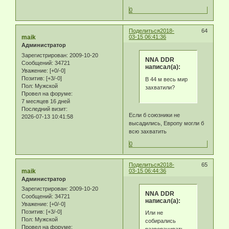
0
Поделиться
2018-
64
maik
03-15 06:41:36
Администратор
Зарегистрирован
: 2009-10-20
NNA DDR
Сообщений:
34721
написал(а):
Уважение:
[+0/-0]
Позитив:
[+3/-0]
В 44 м весь мир
Пол:
Мужской
захватили?
Провел на форуме:
7 месяцев 16 дней
Последний визит:
Если б союзники не
2026-07-13 10:41:58
высадились, Европу могли б
всю захватить
0
Поделиться
2018-
65
maik
03-15 06:44:36
Администратор
Зарегистрирован
: 2009-10-20
NNA DDR
Сообщений:
34721
написал(а):
Уважение:
[+0/-0]
Позитив:
[+3/-0]
Или не
Пол:
Мужской
собирались
Провел на форуме: