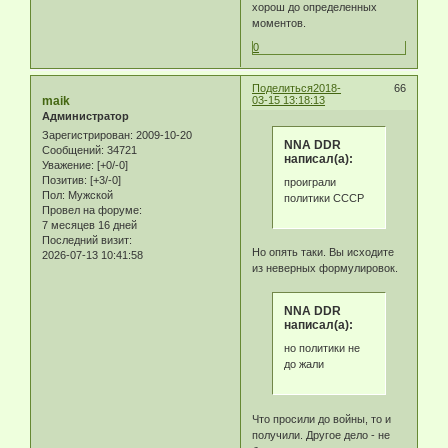
хорош до определенных
моментов.
0
Поделиться
2018-
66
maik
03-15 13:18:13
Администратор
Зарегистрирован
: 2009-10-20
NNA DDR
Сообщений:
34721
написал(а):
Уважение:
[+0/-0]
Позитив:
[+3/-0]
проиграли
Пол:
Мужской
политики СССР
Провел на форуме:
7 месяцев 16 дней
Последний визит:
Но опять таки. Вы исходите
2026-07-13 10:41:58
из неверных формулировок.
NNA DDR
написал(а):
но политики не
до жали
Что просили до войны, то и
получили. Другое дело - не