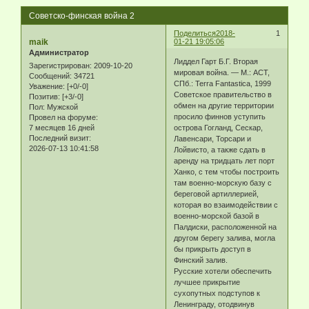
Советско-финская война 2
Поделиться
2018-
1
maik
01-21 19:05:06
Администратор
Лиддел Гарт Б.Г. Вторая
Зарегистрирован
: 2009-10-20
мировая война. — М.: АСТ,
Сообщений:
34721
СПб.: Terra Fantastica, 1999
Уважение:
[+0/-0]
Советское правительство в
Позитив:
[+3/-0]
обмен на другие территории
Пол:
Мужской
просило финнов уступить
Провел на форуме:
7 месяцев 16 дней
острова Гогланд, Сескар,
Последний визит:
Лавенсари, Торсари и
2026-07-13 10:41:58
Лойвисто, а также сдать в
аренду на тридцать лет порт
Ханко, с тем чтобы построить
там военно-морскую базу с
береговой артиллерией,
которая во взаимодействии с
военно-морской базой в
Палдиски, расположенной на
другом берегу залива, могла
бы прикрыть доступ в
Финский залив.
Русские хотели обеспечить
лучшее прикрытие
сухопутных подступов к
Ленинграду, отодвинув