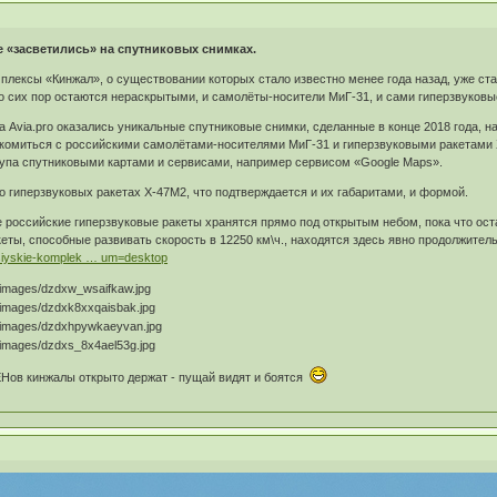
 «засветились» на спутниковых снимках.
лексы «Кинжал», о существовании которых стало известно менее года назад, уже ста
о сих пор остаются нераскрытыми, и самолёты-носители МиГ-31, и сами гиперзвуковы
 Avia.pro оказались уникальные спутниковые снимки, сделанные в конце 2018 года, 
акомиться с российскими самолётами-носителями МиГ-31 и гиперзвуковыми ракетами 
упа спутниковыми картами и сервисами, например сервисом «Google Maps».
о гиперзвуковых ракетах Х-47М2, что подтверждается и их габаритами, и формой.
 российские гиперзвуковые ракеты хранятся прямо под открытым небом, пока что ост
еты, способные развивать скорость в 12250 км\ч., находятся здесь явно продолжител
ossiyskie-komplek … um=desktop
Нов кинжалы открыто держат - пущай видят и боятся