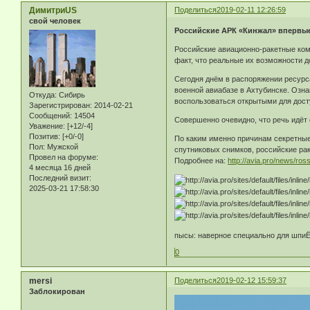
ДимитриUS
Поделиться
2019-02-11 12:26:59
свой человек
Российские АРК «Кинжал» впервые
Российские авиационно-ракетные комп
факт, что реальные их возможности д
Сегодня днём в распоряжении ресурса
военной авиабазе в Ахтубинске. Озн
Откуда:
Сибирь
воспользоваться открытыми для дост
Зарегистрирован
: 2014-02-21
Сообщений:
14504
Совершенно очевидно, что речь идёт 
Уважение:
[+12/-4]
Позитив:
[+0/-0]
По каким именно причинам секретные
Пол:
Мужской
спутниковых снимков, российские рак
Провел на форуме:
Подробнее на:
http://avia.pro/news/r
4 месяца 16 дней
Последний визит:
2025-03-21 17:58:30
пысы: наверное специально для шпиЁ
0
mersi
Поделиться
2019-02-12 15:59:37
Заблокирован