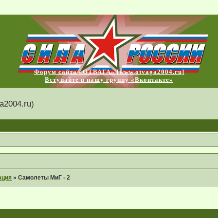
Форум сайта «ОТВАГА» [www.otvaga2004.ru]
Вступайте в нашу группу «Вконтакте»
2004.ru)
ация
»
Самолеты МиГ - 2