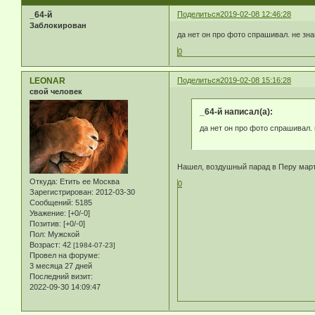
_64-й
Поделиться
2019-02-08 12:46:28
Заблокирован
да нет он про фото спрашивал. не зн
0
LEONAR
Поделиться
2019-02-08 15:16:28
свой человек
_64-й написал(а):
да нет он про фото спрашивал. 
Нашел, воздушный парад в Перу мар
Откуда:
Етить ее Москва
0
Зарегистрирован
: 2012-03-30
Сообщений:
5185
Уважение:
[+0/-0]
Позитив:
[+0/-0]
Пол:
Мужской
Возраст:
42
[1984-07-23]
Провел на форуме:
3 месяца 27 дней
Последний визит:
2022-09-30 14:09:47