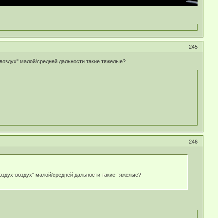
245
-воздух" малой/средней дальности такие тяжелые?
246
воздух-воздух" малой/средней дальности такие тяжелые?