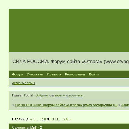
СИЛА РОССИИ. Форум сайта «Отвага» (www.otvaga
Форум
Участники
Правила
Регистрация
Войти
Активные темы
Привет, Гость!
Войдите
или
зарегистрируйтесь
.
»
СИЛА РОССИИ. Форум сайта «Отвага» (www.otvaga2004.ru)
»
Ави
Страница:
«
1
…
7
8
9
10
11
…
24
»
Самолеты МиГ - 2