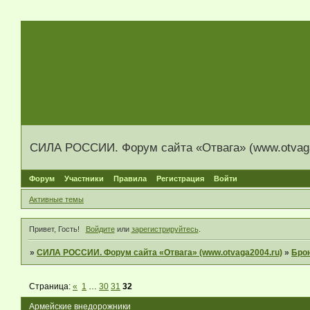
СИЛА РОССИИ. Форум сайта «Отвага» (www.otvaga
Форум
Участники
Правила
Регистрация
Войти
Активные темы
Привет, Гость!
Войдите
или
зарегистрируйтесь
.
»
СИЛА РОССИИ. Форум сайта «Отвага» (www.otvaga2004.ru)
»
Брон
Страница:
«
1
…
30
31
32
Армейские внедорожники