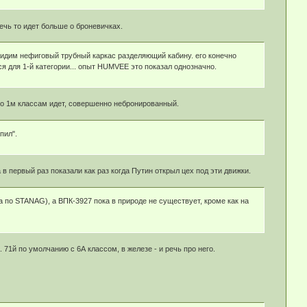
ечь то идет больше о броневичках.
идим нефиговый трубный каркас разделяющий кабину. его конечно
я для 1-й категории... опыт HUMVEE это показал однозначно.
 1м классам идет, совершенно небронированный.
пил".
в первый раз показали как раз когда Путин открыл цех под эти движки.
са по STANAG), а ВПК-3927 пока в природе не существует, кроме как на
 71й по умолчанию с 6А классом, в железе - и речь про него.