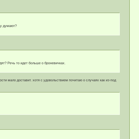
му думают?
дят? Речь то идет больше о броневичках.
ти мало доставит. хотя с удовольствием почитаю о случаях как из-под