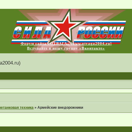
Форум сайта «ОТВАГА» [www.otvaga2004.ru]
Вступайте в нашу группу «Вконтакте»
2004.ru)
етанковая техника
»
Армейские внедорожники