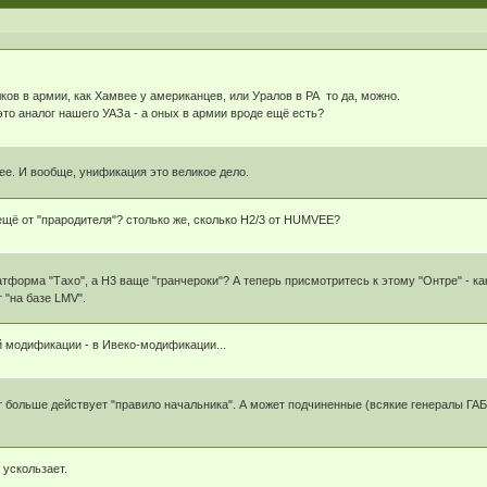
лков в армии, как Хамвее у американцев, или Уралов в РА то да, можно.
то аналог нашего УАЗа - а оных в армии вроде ещё есть?
е. И вообще, унификация это великое дело.
 ещё от "прародителя"? столько же, сколько Н2/3 от HUMVEE?
атформа "Тахо", а Н3 ваще "гранчероки"? А теперь присмотритесь к этому "Онтре" - ка
 "на базе LMV".
ой модификации - в Ивеко-модификации...
тут больше действует "правило начальника". А может подчиненные (всякие генералы ГА
 ускользает.