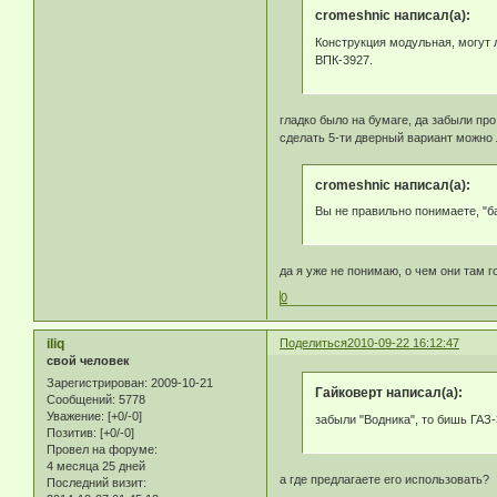
cromeshnic написал(а):
Конструкция модульная, могут л
ВПК-3927.
гладко было на бумаге, да забыли про 
сделать 5-ти дверный вариант мож
cromeshnic написал(а):
Вы не правильно понимаете, "ба
да я уже не понимаю, о чем они там 
0
iliq
Поделиться
2010-09-22 16:12:47
свой человек
Зарегистрирован
: 2009-10-21
Гайковерт написал(а):
Сообщений:
5778
Уважение:
[+0/-0]
забыли "Водника", то бишь ГАЗ
Позитив:
[+0/-0]
Провел на форуме:
4 месяца 25 дней
а где предлагаете его использовать?
Последний визит: