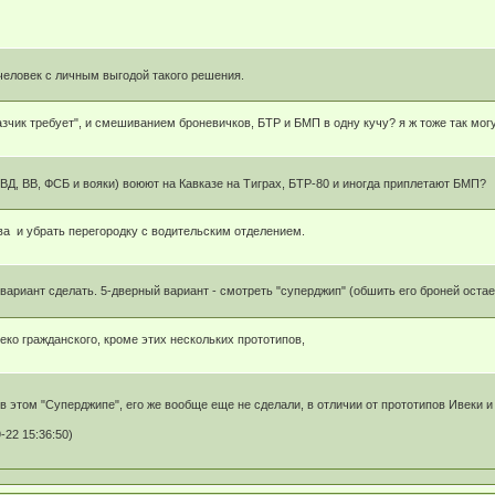
 человек с личным выгодой такого решения.
азчик требует", и смешиванием броневичков, БТР и БМП в одну кучу? я ж тоже так мог
МВД, ВВ, ФСБ и вояки) воюют на Кавказе на Тиграх, БТР-80 и иногда приплетают БМП?
а и убрать перегородку с водительским отделением.
ариант сделать. 5-дверный вариант - смотреть "суперджип" (обшить его броней остает
ко гражданского, кроме этих нескольких прототипов,
 в этом "Суперджипе", его же вообще еще не сделали, в отличии от прототипов Ивеки и
-22 15:36:50)