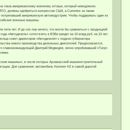
 на глаза американскому военному атташе, который немедленно
АТО, должны одобряться конгрессом США, а Cummins за таким
но потрепавший американскую автоиндустрию. Чтобы поддержать один из
оссийские военные машины.
 пяти лет. И до сих пор ничего, что могло бы сравниться с продукцией
ода «Автодизель» хотел взять в ВЭБе кредит на 10 млрд руб. на 10 лет.
есяца совет директоров «Автодизеля» с подачи губернатора
льства нового производства дизельных двигателей. Предполагается,
у, что главнокомандующий Дмитрий Медведев, лично опробовавший «Тигр»
елями.
сские машины», в числе которых Арзамасский машиностроительный
ектации. Для сравнения: автомобиль Hummer H2 в самой дорогой