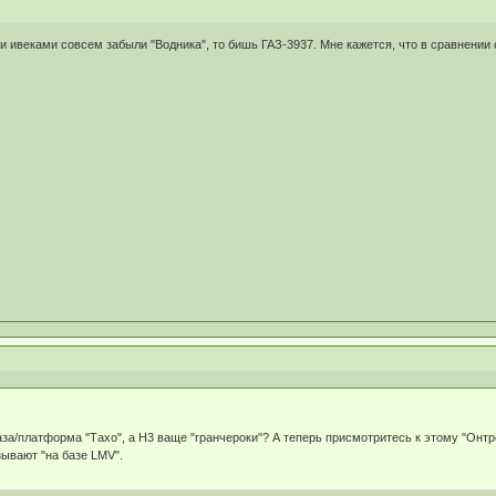
и ивеками совсем забыли "Водника", то бишь ГАЗ-3937. Мне кажется, что в сравнении 
аза/платформа "Тахо", а Н3 ваще "гранчероки"? А теперь присмотритесь к этому "Онтре
зывают "на базе LMV".