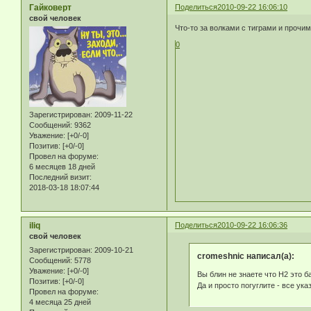
Гайковерт
Поделиться
2010-09-22 16:06:10
свой человек
Что-то за волками с тиграми и прочим
0
Зарегистрирован
: 2009-11-22
Сообщений:
9362
Уважение:
[+0/-0]
Позитив:
[+0/-0]
Провел на форуме:
6 месяцев 18 дней
Последний визит:
2018-03-18 18:07:44
iliq
Поделиться
2010-09-22 16:06:36
свой человек
Зарегистрирован
: 2009-10-21
cromeshnic написал(а):
Сообщений:
5778
Уважение:
[+0/-0]
Вы блин не знаете что H2 это б
Позитив:
[+0/-0]
Да и просто погуглите - все ука
Провел на форуме:
4 месяца 25 дней