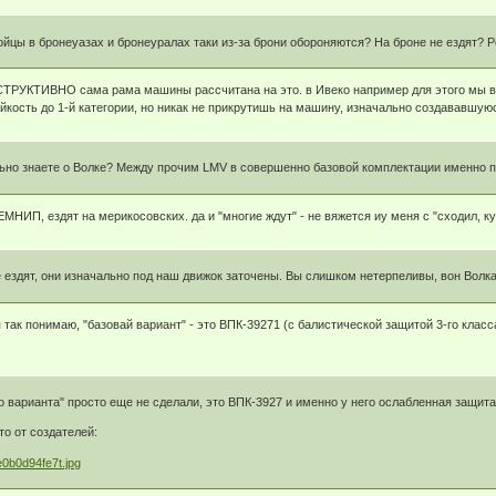
йцы в бронеуазах и бронеуралах таки из-за брони обороняются? На броне не ездят? Р
СТРУКТИВНО сама рама машины рассчитана на это. в Ивеко например для этого мы в
йкость до 1-й категории, но никак не прикрутишь на машину, изначально создававшуюс
о знаете о Волке? Между прочим LMV в совершенно базовой комплектации именно по
МНИП, ездят на мерикосовских. да и "многие ждут" - не вяжется иу меня с "сходил, ку
 ездят, они изначально под наш движок заточены. Вы слишком нетерпеливы, вон Волка 
я так понимаю, "базовай вариант" - это ВПК-39271 (с балистической защитой 3-го клас
 варианта" просто еще не сделали, это ВПК-3927 и именно у него ослабленная защита.
то от создателей: