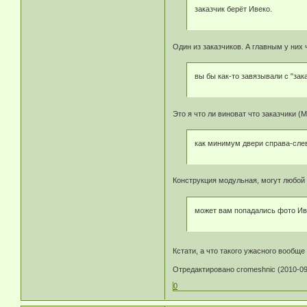
заказчик берёт Ивеко.
Один из заказчиков. А главным у них
вы бы как-то завязывали с "зак
Это я что ли виноват что заказчики (
как минимум двери справа-слев
Конструкция модульная, могут любой в
может вам попадались фото Иве
Кстати, а что такого ужасного вообще
Отредактировано cromeshnic (2010-09
0