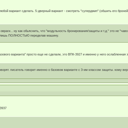
юбой вариант сделать. 5-дверный вариант - смотреть "суперджип" (обшить его броней о
овраги... ну как обьяснить, что "модульность бронирования/защиты и т.д." это не "чаво
но лишь ПОЛНОСТЬЮ переделав машину.
зового варианта" просто еще не сделали, это ВПК-3927 и именно у него ослабленная за
говорят. писатель говорит именно о базовом варианте с 3-им классом защиты. кому ве
-3937