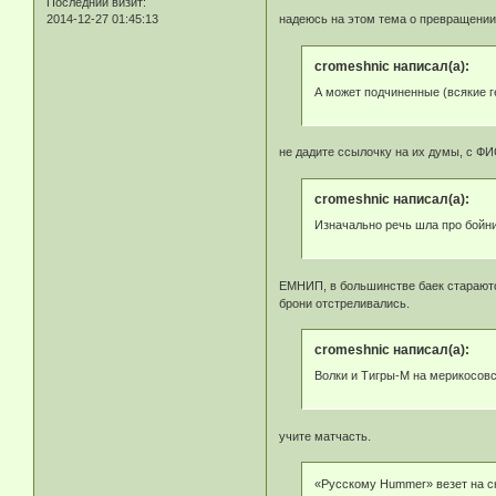
Последний визит:
2014-12-27 01:45:13
надеюсь на этом тема о превращении 
cromeshnic написал(а):
А может подчиненные (всякие г
не дадите ссылочку на их думы, с Ф
cromeshnic написал(а):
Изначально речь шла про бойни
ЕМНИП, в большинстве баек стараютс
брони отстреливались.
cromeshnic написал(а):
Волки и Тигры-М на мерикосовс
учите матчасть.
«Русскому Hummer» везет на ск