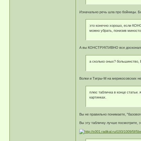
Изначально речь шла про бойницы. Бо
это конечно хорошо, если КОН
можно убрать, понизив миносто
А вы КОНСТРУКТИВНО все доскональн
а сколько оных? большинство, Е
Волки и Тигры-М на мерикосовских не
плюс табличка в конце статьи. 
картинках.
Вы не правильно понимаете, "базового
Вы эту табличку лучше посмотрите, э