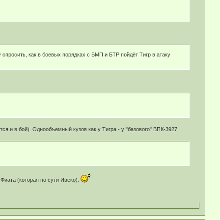
у спросить, как в боевых порядках с БМП и БТР пойдёт Тигр в атаку
ся и в бой). Однообъемный кузов как у Тигра - у "базового" ВПК-3927.
 Фиата (которая по сути Ивеко).