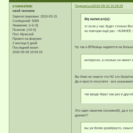
cromeshnic
Поделиться
2010-09-22 15:29:29
свой человек
Зарегистрирован
: 2010-03-15
iliq написал(а):
Сообщений:
5069
Уважение:
[+1/-0]
эт если у нас будет столько Во
Позитив:
[+0/-0]
но повторю ещё раз - HUMVEE э
Пол:
Мужской
Провел на форуме:
2 месяца 0 дней
Ну так и ВПКовцы надеются на больше
Последний визит:
2026-05-09 10:04:16
интересно, а сколько он имеет
Вы блин не знаете что H2 это база/пл
Да и просто погуглите - все указывают
так вроде берут как раз в друг
Это один заказчик (основной), да и 
думают?
вы уж более развёрнуто, смысл