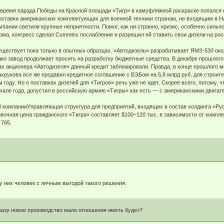
во время парада Победы на Красной площади «Тигр» в камуфляжной раскраске попался
оставки американских комплектующих для военной техники странам, не входящим в Н
пании светили крупные неприятности. Помог, как ни странно, кризис, особенно силь
ома, конгресс сделал Cummins послабление и разрешил ей ставить свои дизели на р
ществует пока только в опытных образцах. «Автодизель» разрабатывает ЯМЗ-530 около
ко завод продолжает просить на разработку бюджетные средства. В декабре прошлого г
ах акционера «Автодизеля» данный кредит заблокировали. Правда, в конце прошлого м
хрукова все же продавил кредитное соглашение с ВЭБом на 5,8 млрд руб. для строите
ом году. Но о поставках дизелей для «Тигров» речь уже не идет. Скорее всего, потом
чале года, допустил в российскую армию «Тигры» как есть — с американскими двигат
компанииУправляющая структура для предприятий, входящих в состав холдинга «Ру
вочная цена гражданского «Тигра» составляет $100–120 тыс. в зависимости от компл
 765.
 у них человек с личным выгодой такого решения.
Камазу новое производство мало отношения иметь будет?