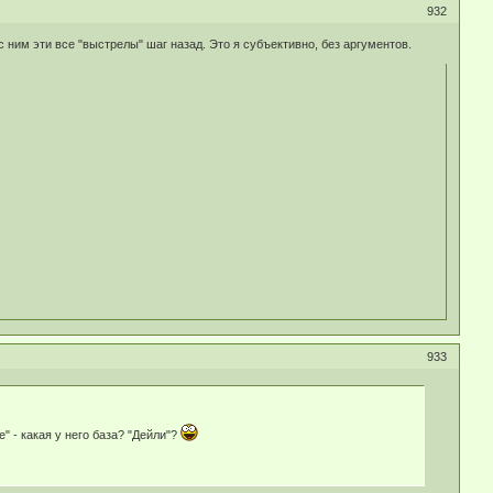
932
с ним эти все "выстрелы" шаг назад. Это я субъективно, без аргументов.
933
" - какая у него база? "Дейли"?