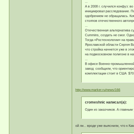
...
А в 2008 г. случился конфуз: 
инициировал расследование. П
одобрением не обращалась. Ком
столпов отечественного автопр
...
Отечественная альтернатива су
Cummins, создать не смог. Одна
Тогда «Ростехнологии» на прав
Ярославской области Сергея Ва
что стройка начнется уже в эт
на подмосковном полигоне в на
...
В офисе Военно-промышленной 
завод сообщили, что ориентиро
комплектации стоит в США $70
http://www.marker.ru/news/166
cromeshnic написал(а):
Один из заказчиков. А главным
ой ли... вроде уже выяснили, что к 