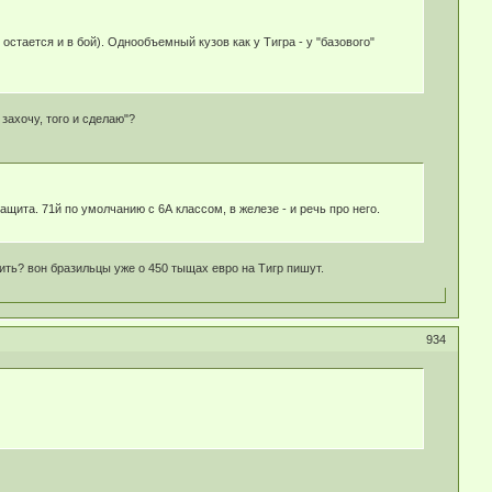
стается и в бой). Однообъемный кузов как у Тигра - у "базового"
 захочу, того и сделаю"?
щита. 71й по умолчанию с 6А классом, в железе - и речь про него.
рить? вон бразильцы уже о 450 тыщах евро на Тигр пишут.
934