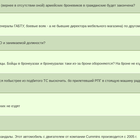
(вернее в отсутствии оной) армейских броневиков в гражданские будет закончена?
енералы ГАБТУ, боевые вояк - а не бывшие директора мебельного магазина) по друго
ИО и занимаемой должности?
цы. Бойцы в бронеуазах и бронеуралах таки из-за брони обороняются? На броне не ез
я побыстрее из подбитого ТС выскочить. бо прилетевший РПГ в стоящую машину радос
ких не ездят
андалы. Этот автомобиль с двигателем от компании Cummins производится с 2005 г.