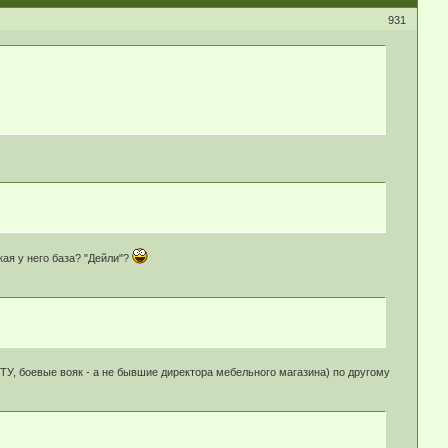
931
кая у него база? "Дейли"?
БТУ, боевые вояк - а не бывшие директора мебельного магазина) по другому