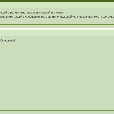
афий с разных выставок и экспозиций и музеев.
ства фотографий в сообщении размещать их под спойлер с названием места фотосъ
а Орешково!
e
e
e
e
e
e