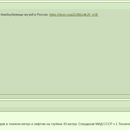
е бомбоубежище-музей в России.
https://dzen.ru/a/Zz8tfzzjlkJ6_vUE
дом в тоннели метро и лифтом на глубине 43 метра: Спецархив МИД СССР ч.1 Технич