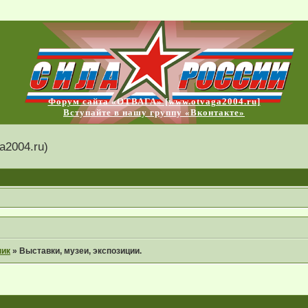
Форум сайта «ОТВАГА» [www.otvaga2004.ru]
Вступайте в нашу группу «Вконтакте»
2004.ru)
ник
»
Выставки, музеи, экспозиции.