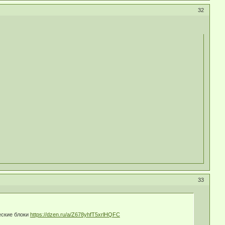
32
33
еские блоки
https://dzen.ru/a/Z678yhfT5xrlHQFC