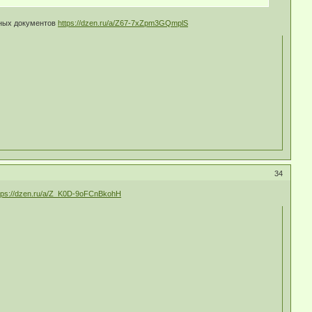
тных документов
https://dzen.ru/a/Z67-7xZpm3GQmplS
34
tps://dzen.ru/a/Z_K0D-9oFCnBkohH