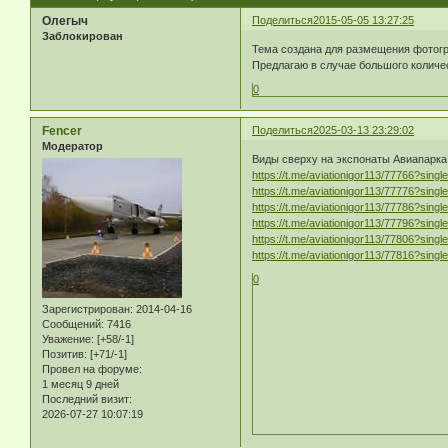
Олегыч
Поделиться
2015-05-05 13:27:25
Заблокирован
Тема создана для размещения фотогр
Предлагаю в случае большого количе
0
Fencer
Поделиться
2025-03-13 23:29:02
Модератор
Виды сверху на экспонаты Авиапарк
https://t.me/aviationigor113/77766?singl
https://t.me/aviationigor113/77776?singl
https://t.me/aviationigor113/77786?singl
https://t.me/aviationigor113/77796?singl
https://t.me/aviationigor113/77806?singl
https://t.me/aviationigor113/77816?singl
0
Зарегистрирован
: 2014-04-16
Сообщений:
7416
Уважение:
[+58/-1]
Позитив:
[+71/-1]
Провел на форуме:
1 месяц 9 дней
Последний визит:
2026-07-27 10:07:19