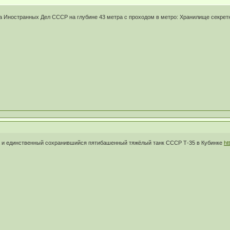
а Иностранных Дел СССР на глубине 43 метра с проходом в метро: Хранилище секре
а и единственный сохранившийся пятибашенный тяжёлый танк СССР Т-35 в Кубинке
ht