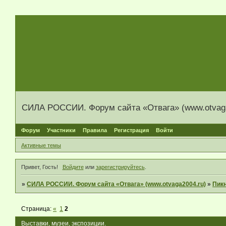
СИЛА РОССИИ. Форум сайта «Отвага» (www.otvaga
Форум
Участники
Правила
Регистрация
Войти
Активные темы
Привет, Гость!
Войдите
или
зарегистрируйтесь
.
»
СИЛА РОССИИ. Форум сайта «Отвага» (www.otvaga2004.ru)
»
Пик
Страница:
«
1
2
Выставки, музеи, экспозиции.