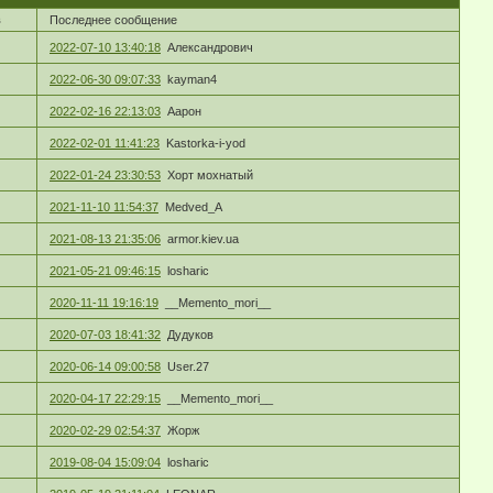
в
Последнее сообщение
2022-07-10 13:40:18
Александрович
2022-06-30 09:07:33
kayman4
2022-02-16 22:13:03
Аарон
2022-02-01 11:41:23
Kastorka-i-yod
2022-01-24 23:30:53
Хорт мохнатый
2021-11-10 11:54:37
Medved_A
2021-08-13 21:35:06
armor.kiev.ua
2021-05-21 09:46:15
losharic
2020-11-11 19:16:19
__Memento_mori__
2020-07-03 18:41:32
Дудуков
2020-06-14 09:00:58
User.27
2020-04-17 22:29:15
__Memento_mori__
2020-02-29 02:54:37
Жорж
2019-08-04 15:09:04
losharic