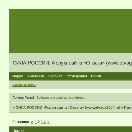
СИЛА РОССИИ. Форум сайта «Отвага» (www.otvaga
Форум
Участники
Правила
Регистрация
Войти
Активные темы
Привет, Гость!
Войдите
или
зарегистрируйтесь
.
»
СИЛА РОССИИ. Форум сайта «Отвага» (www.otvaga2004.ru)
»
Пик
Страница:
«
1
2
3
4
»
Пикник