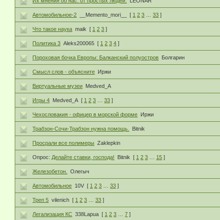
Их мнения об нас. от простых людей.
LEONAR
Автомобильное-2
__Memento_mori__
[
1
2
3
…
33
]
Что такое наука
maik
[
1
2
3
]
Политика 3
Aleks200065
[
1
2
3
4
]
Пороховая бочка Европы: Балканский полуостров
Болгарин
Смысл слов - объясните
Иржи
Виртуальные музеи
Medved_A
Игры 4
Medved_A
[
1
2
3
…
33
]
Чехословакия - офицер в морской форме
Иржи
Трабзон-Сочи-Трабзон нужна помощь.
Bitnik
Просрали все полимеры
Zaklepkin
Опрос:
Делайте ставки, господа!
Bitnik
[
1
2
3
…
15
]
Железобетон.
Олегыч
Автомобильное
10V
[
1
2
3
…
33
]
Треп 5
vilenich
[
1
2
3
…
33
]
Легализация КС
338Lapua
[
1
2
3
…
7
]