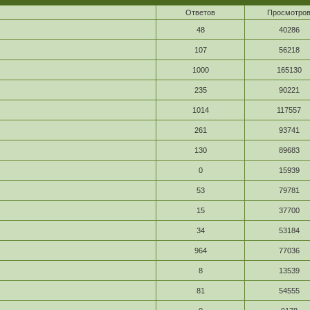
Ответов
Просмотро
48
40286
107
56218
1000
165130
235
90221
1014
117557
261
93741
130
89683
0
15939
53
79781
15
37700
34
53184
964
77036
8
13539
81
54555