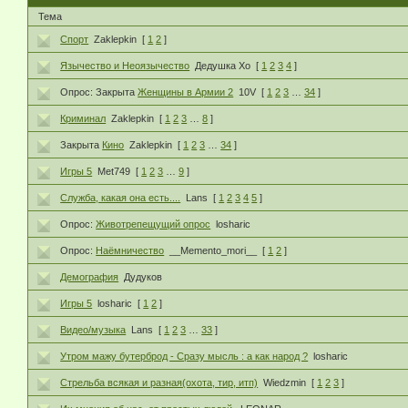
Тема
Спорт
Zaklepkin
[
1
2
]
Язычество и Неоязычество
Дедушка Хо
[
1
2
3
4
]
Опрос:
Закрыта
Женщины в Армии 2
10V
[
1
2
3
…
34
]
Криминал
Zaklepkin
[
1
2
3
…
8
]
Закрыта
Кино
Zaklepkin
[
1
2
3
…
34
]
Игры 5
Met749
[
1
2
3
…
9
]
Служба, какая она есть....
Lans
[
1
2
3
4
5
]
Опрос:
Животрепещущий опрос
losharic
Опрос:
Наёмничество
__Memento_mori__
[
1
2
]
Демография
Дудуков
Игры 5
losharic
[
1
2
]
Видео/музыка
Lans
[
1
2
3
…
33
]
Утром мажу бутерброд - Сразу мысль : а как народ ?
losharic
Стрельба всякая и разная(охота, тир, итп)
Wiedzmin
[
1
2
3
]