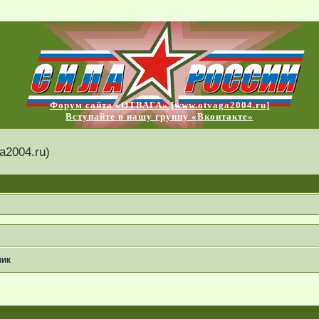
Форум сайта «ОТВАГА» [www.otvaga2004.ru]
Вступайте в нашу группу «Вконтакте»
2004.ru)
ник