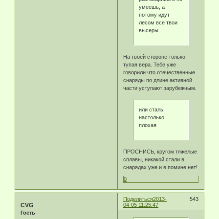
умеешь, а
потому идут
лесом все твои
высеры.
На твоей стороне только
тупая вера. Тебе уже
говорили что отечественные
снаряды по длине активной
части уступают зарубежным.
или сталь
настолько
плохая
ПРОСНИСЬ, кругом тяжелые
сплавы, никакой стали в
снарядах уже и в помине нет!
0
Поделиться
2013-
543
CVG
04-05 11:25:47
Гость