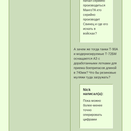
начал серийно
производиться
Манго?А кто
серийно
производит
Свинец и где его
искать в
войсках?
А зачем же тогда танки Т-90А
и модернизируемые Т-72БМ
оснащаются АЗ с
доработанными лотками для
приема боеприпасов длиной
в 740мм? Что бы резиновые
муляжи туда загружать?
Nick
написал(а):
Пока можно
более-менее
точно
оперировать
цифрами