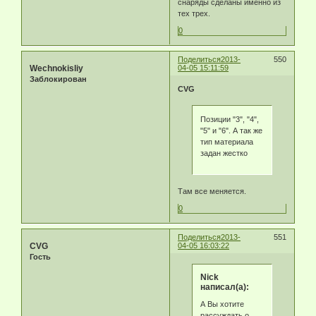
снаряды сделаны именно из
тех трех.
0
Поделиться
2013-
550
Wechnokisliy
04-05 15:11:59
Заблокирован
CVG
Позиции "3", "4",
"5" и "6". А так же
тип материала
задан жестко
Там все меняется.
0
Поделиться
2013-
551
CVG
04-05 16:03:22
Гость
Nick
написал(а):
А Вы хотите
рассуждать о