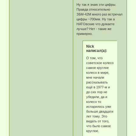
Ну так я знаю эти цифры.
Правда относительно
ЗБМ-42М много раз встречал
цифры ~700мм. Ну так а
НАТОвские что думаете
лучше? Нет - такие же
примерно.
Nick
написал(а):
О том, что
советское колесо
самое круглое
колесо в мире,
мне начали
рассказывать
ещё в 1977-м и
до сих пор не
убедили, да и
колесо то
испарилось уже
больше двадцати
лет тому. Это
видать от того,
что было самое
круглое.