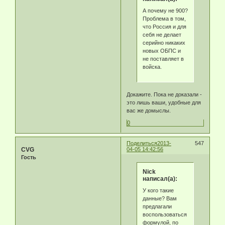
А почему не 900?
Проблема в том,
что Россия и для
себя не делает
серийно никаких
новых ОБПС и
не поставляет в
войска.
Докажите. Пока не доказали -
это лишь ваши, удобные для
вас же домыслы.
0
Поделиться
2013-
547
CVG
04-05 14:42:56
Гость
Nick
написал(а):
У кого такие
данные? Вам
предлагали
воспользоваться
формулой, по