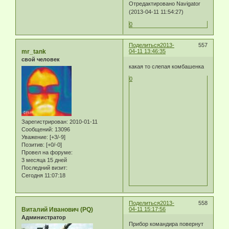
Отредактировано Navigator
(2013-04-11 11:54:27)
0
Поделиться
2013-
557
mr_tank
04-11 13:46:35
свой человек
какая то слепая комбашенка
0
Зарегистрирован
: 2010-01-11
Сообщений:
13096
Уважение:
[+3/-9]
Позитив:
[+0/-0]
Провел на форуме:
3 месяца 15 дней
Последний визит:
Сегодня 11:07:18
Поделиться
2013-
558
Виталий Иванович (PQ)
04-11 15:17:56
Администратор
Прибор командира повернут