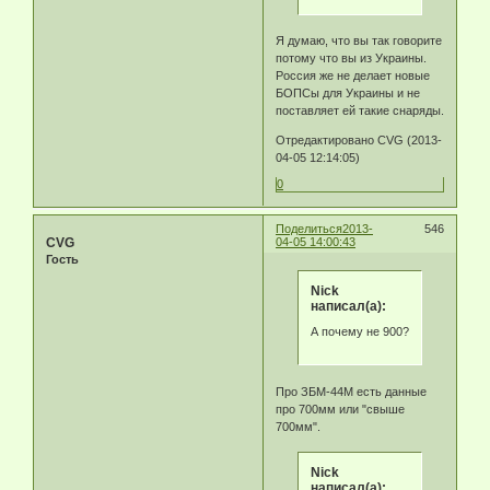
Я думаю, что вы так говорите
потому что вы из Украины.
Россия же не делает новые
БОПСы для Украины и не
поставляет ей такие снаряды.
Отредактировано CVG (2013-
04-05 12:14:05)
0
Поделиться
2013-
546
CVG
04-05 14:00:43
Гость
Nick
написал(а):
А почему не 900?
Про ЗБМ-44М есть данные
про 700мм или "свыше
700мм".
Nick
написал(а):