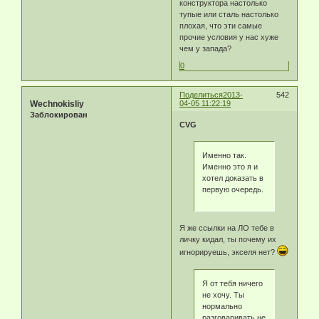
конструктора настолько
тупые или сталь настолько
плохая, что эти самые
прочие условия у нас хуже
чем у запада?
0
Поделиться
2013-
542
Wechnokisliy
04-05 11:22:19
Заблокирован
CVG
Именно так.
Именно это я и
хотел доказать в
первую очередь.
Я же ссылки на ЛО тебе в
личку кидал, ты почему их
игнорируешь, экселя нет?
Я от тебя ничего
не хочу. Ты
нормально
разговаривать не