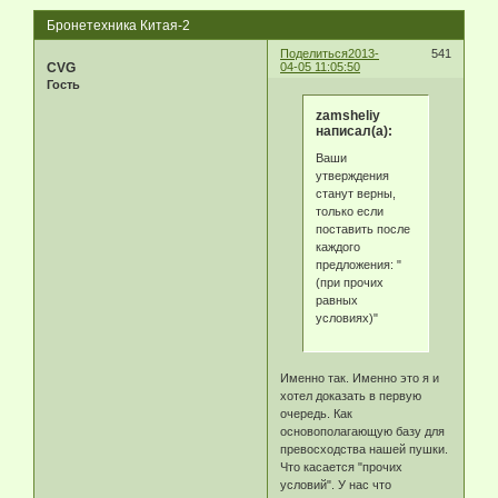
Бронетехника Китая-2
Поделиться
2013-
541
CVG
04-05 11:05:50
Гость
zamsheliy
написал(а):
Ваши
утверждения
станут верны,
только если
поставить после
каждого
предложения: "
(при прочих
равных
условиях)"
Именно так. Именно это я и
хотел доказать в первую
очередь. Как
основополагающую базу для
превосходства нашей пушки.
Что касается "прочих
условий". У нас что