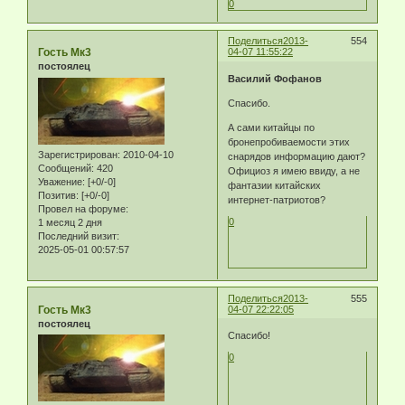
0
Поделиться
2013-
554
Гость Мк3
04-07 11:55:22
постоялец
Василий Фофанов
Спасибо.
А сами китайцы по
бронепробиваемости этих
Зарегистрирован
: 2010-04-10
снарядов информацию дают?
Сообщений:
420
Официоз я имею ввиду, а не
Уважение:
[+0/-0]
фантазии китайских
Позитив:
[+0/-0]
интернет-патриотов?
Провел на форуме:
0
1 месяц 2 дня
Последний визит:
2025-05-01 00:57:57
Поделиться
2013-
555
Гость Мк3
04-07 22:22:05
постоялец
Спасибо!
0