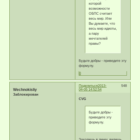
которой
возможности
ОБПС считает
весь мир. Или
Вы думаете, что
весь мир идиоты,
а пару
мечтателей
правы?
Будьте добры - приведите эту
формулу.
0
Поделиться
2013-
548
Wechnokisliy
04-05 14:52:54
Заблокирован
CVG
Будьте добры -
приведите эту
формулу.
Заходишь в личку, видишь