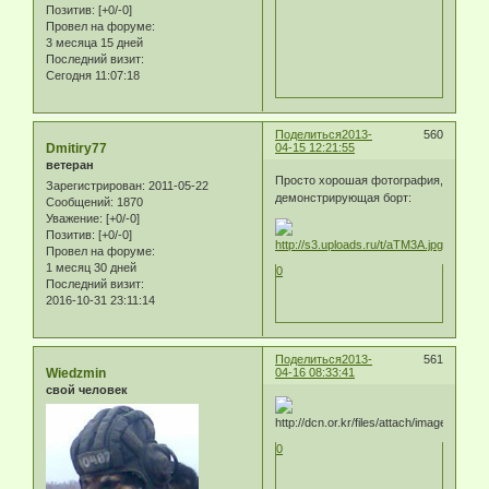
Позитив:
[+0/-0]
Провел на форуме:
3 месяца 15 дней
Последний визит:
Сегодня 11:07:18
Поделиться
2013-
560
Dmitiry77
04-15 12:21:55
ветеран
Просто хорошая фотография,
Зарегистрирован
: 2011-05-22
демонстрирующая борт:
Сообщений:
1870
Уважение:
[+0/-0]
Позитив:
[+0/-0]
Провел на форуме:
1 месяц 30 дней
0
Последний визит:
2016-10-31 23:11:14
Поделиться
2013-
561
Wiedzmin
04-16 08:33:41
свой человек
0