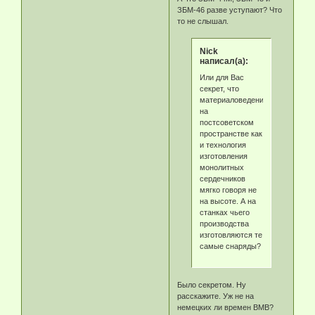
ЗБМ-46 разве уступают? Что
то не слышал.
Nick
написал(а):
Или для Вас
секрет, что
материаловедение
на
постсоветском
пространстве как
и технология
изготовления
монолитных
сердечников
мягко говоря не
на высоте. А на
станках чьего
производства
изготовляются те
самые снаряды?
Было секретом. Ну
расскажите. Уж не на
немецких ли времен ВМВ?