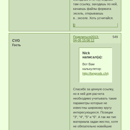
там ссылку, заходишь по ней,
качаешь файлы формата
эксель, открываешь
в...экселе. Хоть усчитайся.
0
Поделиться
2013-
549
CVG
04-05 15:06:12
Гость
Nick
написал(а):
Вот Вам
калькулятор:
http://longrods.ch/perfcalc.php
Спасибо за ценную ссылку,
но в ней для расчета
необходимо учитывать такие
параметры которые не
известны широкому кругу
интересующихся. Позиции
"3", "4", "5" и "6". А так же тип
материала задан жестко, хотя
не обязательно новейшие