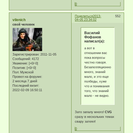
0
Поделиться
2013-
552
vilenich
04-05 23:34:02
свой человек
Василий
Фофанов
написал(а):
а вот в
отношении вас
Зарегистрирован
: 2011-11-05
пока вопросы
Сообщений:
4172
честно говоря.
Уважение:
[+0/-0]
Безапелляционности
Позитив:
[+0/-0]
много, знаний
Пол:
Мужской
мало, и это еще
Провел на форуме:
2 месяца 7 дней
полбеды, хуже
Последний визит:
что и понимания
2022-02-09 16:50:11
того, что знаний
мало - не видно.
Зато запалу много!
CVG
сразу в нескольких темах
свару затеял!
0