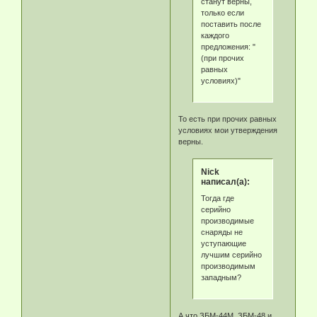
станут верны,
только если
поставить после
каждого
предложения: "
(при прочих
равных
условиях)"
То есть при прочих равных
условиях мои утверждения
верны.
Nick
написал(а):
Тогда где
серийно
производимые
снаряды не
уступающие
лучшим серийно
производимым
западным?
А что ЗБМ-44М, ЗБМ-48 и