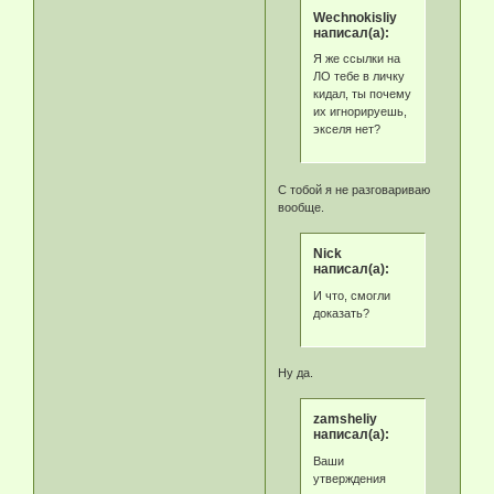
Wechnokisliy
написал(а):
Я же ссылки на
ЛО тебе в личку
кидал, ты почему
их игнорируешь,
экселя нет?
С тобой я не разговариваю
вообще.
Nick
написал(а):
И что, смогли
доказать?
Ну да.
zamsheliy
написал(а):
Ваши
утверждения