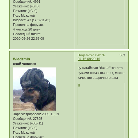
Сообщений:
4991
Уважение:
[+0/-0]
Позитив:
[+0/-0]
Пол:
Мужской
Возраст:
43
[1982-11-15]
Провел на форуме:
4 месяца 20 дней
Последний визит:
2020-05-26 22:55:09
Поделиться
2013-
563
Wiedzmin
04-16 09:29:16
свой человек
ну китайская "бахча" же, что
руками показывают хз, может
качество сварочного шва
0
Зарегистрирован
: 2009-11-19
Сообщений:
27395
Уважение:
[+38/-11]
Позитив:
[+0/-0]
Пол:
Мужской
Провел на форуме: