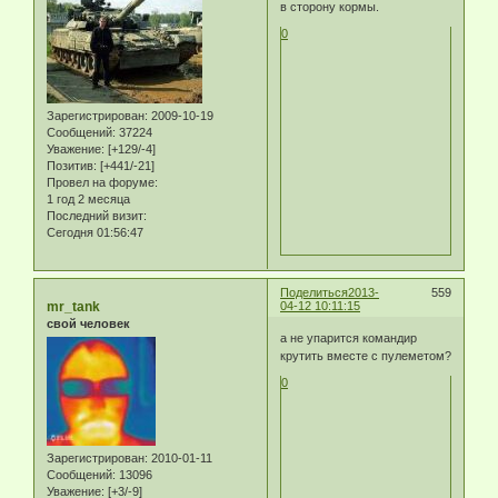
в сторону кормы.
0
Зарегистрирован
: 2009-10-19
Сообщений:
37224
Уважение:
[+129/-4]
Позитив:
[+441/-21]
Провел на форуме:
1 год 2 месяца
Последний визит:
Сегодня 01:56:47
Поделиться
2013-
559
mr_tank
04-12 10:11:15
свой человек
а не упарится командир
крутить вместе с пулеметом?
0
Зарегистрирован
: 2010-01-11
Сообщений:
13096
Уважение:
[+3/-9]