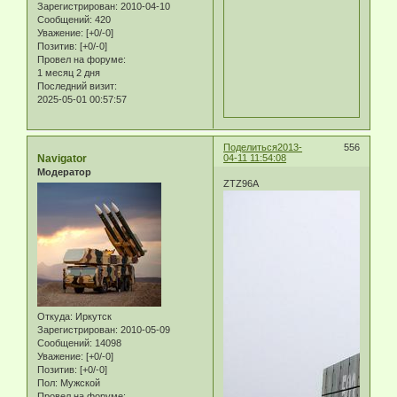
Зарегистрирован
: 2010-04-10
Сообщений:
420
Уважение:
[+0/-0]
Позитив:
[+0/-0]
Провел на форуме:
1 месяц 2 дня
Последний визит:
2025-05-01 00:57:57
Поделиться
2013-
556
Navigator
04-11 11:54:08
Модератор
ZTZ96A
Откуда:
Иркутск
Зарегистрирован
: 2010-05-09
Сообщений:
14098
Уважение:
[+0/-0]
Позитив:
[+0/-0]
Пол:
Мужской
Провел на форуме: