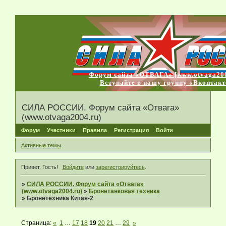
Форум сайта «ОТВАГА» [www.otvaga200
Вступайте в нашу группу «Вконтакт
СИЛА РОССИИ. Форум сайта «Отвага»
(www.otvaga2004.ru)
Форум
Участники
Правила
Регистрация
Войти
Активные темы
Привет, Гость!
Войдите
или
зарегистрируйтесь
.
»
СИЛА РОССИИ. Форум сайта «Отвага»
(www.otvaga2004.ru)
»
Бронетанковая техника
»
Бронетехника Китая-2
Страница:
«
1
…
17
18
19
20
21
…
29
»