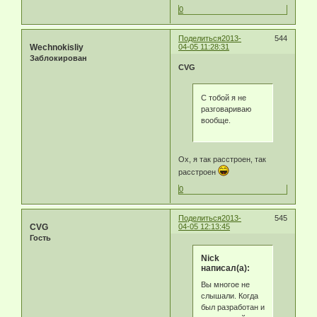
0
Поделиться
2013-
544
Wechnokisliy
04-05 11:28:31
Заблокирован
CVG
С тобой я не
разговариваю
вообще.
Ох, я так расстроен, так
расстроен
0
Поделиться
2013-
545
CVG
04-05 12:13:45
Гость
Nick
написал(а):
Вы многое не
слышали. Когда
был разработан и