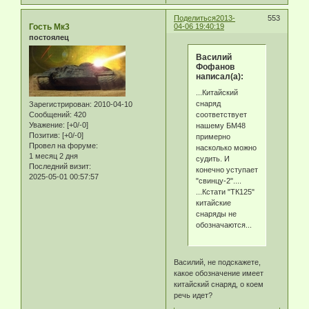
Поделиться
2013-
553
Гость Мк3
04-06 19:40:19
постоялец
Василий
Фофанов
написал(а):
...Китайский
снаряд
Зарегистрирован
: 2010-04-10
соответствует
Сообщений:
420
Уважение:
[+0/-0]
нашему БМ48
Позитив:
[+0/-0]
примерно
Провел на форуме:
насколько можно
1 месяц 2 дня
судить. И
Последний визит:
конечно уступает
2025-05-01 00:57:57
"свинцу-2"....
...Кстати "ТК125"
китайские
снаряды не
обозначаются...
Василий, не подскажете,
какое обозначение имеет
китайский снаряд, о коем
речь идет?