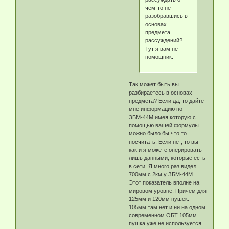
чём-то не
разобравшись в
основах
предмета
рассуждений?
Тут я вам не
помощник.
Так может быть вы
разбираетесь в основах
предмета? Если да, то дайте
мне информацию по
ЗБМ-44М имея которую с
помощью вашей формулы
можно было бы что то
посчитать. Если нет, то вы
как и я можете оперировать
лишь данными, которые есть
в сети. Я много раз видел
700мм с 2км у ЗБМ-44М.
Этот показатель вполне на
мировом уровне. Причем для
125мм и 120мм пушек.
105мм там нет и ни на одном
современном ОБТ 105мм
пушка уже не используется.