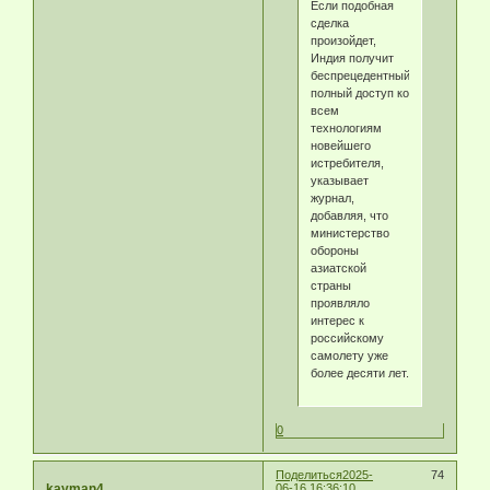
Если подобная
сделка
произойдет,
Индия получит
беспрецедентный
полный доступ ко
всем
технологиям
новейшего
истребителя,
указывает
журнал,
добавляя, что
министерство
обороны
азиатской
страны
проявляло
интерес к
российскому
самолету уже
более десяти лет.
0
Поделиться
2025-
74
kayman4
06-16 16:36:10