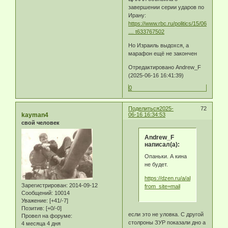
завершении серии ударов по
Ирану:
https://www.rbc.ru/politics/15/06/2025/
… t633767502
Но Израиль выдохся, а
марафон ещё не закончен
Отредактировано Andrew_F
(2025-06-16 16:41:39)
0
Поделиться
2025-
72
kayman4
06-16 16:34:53
свой человек
Andrew_F
написал(а):
Опаньки. А кина
не будет.
https://dzen.ru/a/aE9IIX8a1G6h
Зарегистрирован
: 2014-09-12
from_site=mail
Сообщений:
10014
Уважение:
[+41/-7]
Позитив:
[+0/-0]
если это не уловка. С другой
Провел на форуме:
столроны ЗУР показали дно а
4 месяца 4 дня