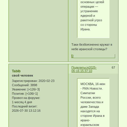
основных целей
операции —
устранению
ядерной и
ракетной угроз
со стороны
Ирана.
Таки безбоязненно кружат в
небе иранской столицы?
0
Поделиться
2025-
67
Tabib
06-16 15:37:10
свой человек
Зарегистрирован
: 2020-02-23
МОСКВА, 16 июн
Сообщений:
3898
- РИА Новости.
Уважение:
[+126/-3]
Симпатии
Позитив:
[+106/-1]
России, всего
Провел на форуме:
человечества и
1 месяц 4 дня
Последний визит:
даже Запада
2026-07-30 13:12:16
находятся на
стороне Ирана в
ирано-
израильском