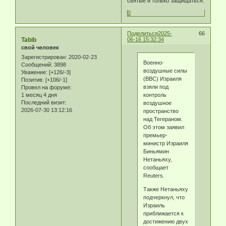
святые и только защищаться.
0
Поделиться
2025-
66
Tabib
06-16 15:32:34
свой человек
Зарегистрирован
: 2020-02-23
Военно-
Сообщений:
3898
воздушные силы
Уважение:
[+126/-3]
(ВВС) Израиля
Позитив:
[+106/-1]
взяли под
Провел на форуме:
контроль
1 месяц 4 дня
Последний визит:
воздушное
2026-07-30 13:12:16
пространство
над Тегераном.
Об этом заявил
премьер-
министр Израиля
Биньямин
Нетаньяху,
сообщает
Reuters.
Также Нетаньяху
подчеркнул, что
Израиль
приближается к
достижению двух