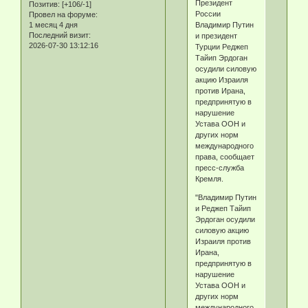
Президент
Позитив:
[+106/-1]
России
Провел на форуме:
Владимир Путин
1 месяц 4 дня
Последний визит:
и президент
2026-07-30 13:12:16
Турции Реджеп
Тайип Эрдоган
осудили силовую
акцию Израиля
против Ирана,
предпринятую в
нарушение
Устава ООН и
других норм
международного
права, сообщает
пресс-служба
Кремля.
"Владимир Путин
и Реджеп Тайип
Эрдоган осудили
силовую акцию
Израиля против
Ирана,
предпринятую в
нарушение
Устава ООН и
других норм
международного