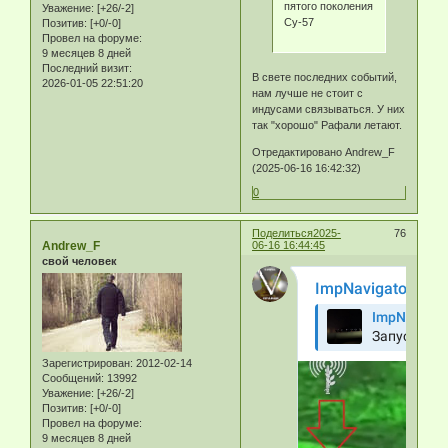
пятого поколения
Уважение:
[+26/-2]
Су-57
Позитив:
[+0/-0]
Провел на форуме:
9 месяцев 8 дней
Последний визит:
В свете последних событий,
2026-01-05 22:51:20
нам лучше не стоит с
индусами связываться. У них
так "хорошо" Рафали летают.
Отредактировано Andrew_F
(2025-06-16 16:42:32)
0
Поделиться
2025-
76
Andrew_F
06-16 16:44:45
свой человек
Зарегистрирован
: 2012-02-14
Сообщений:
13992
Уважение:
[+26/-2]
Позитив:
[+0/-0]
Провел на форуме:
9 месяцев 8 дней