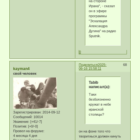
на стороне
Ирана", - сказал
он в эфире
программы
"Эскалация
Александра
Дугина" на радио
Sputnik.
0
Поделиться
2025-
68
kayman4
06-16 15:58:11
свой человек
Tabib
написал(а):
Таки
безбоязненно
кружат в небе
иранской
Зарегистрирован
: 2014-09-12
столицы?
Сообщений:
10014
Уважение:
[+41/-7]
Позитив:
[+0/-0]
Провел на форуме:
он на фоне того что
4 месяца 4 дня
творитиься должен кинуть