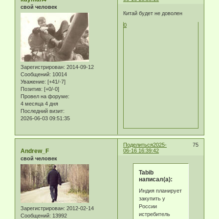
свой человек
Китай будет не доволен
0
Зарегистрирован
: 2014-09-12
Сообщений:
10014
Уважение:
[+41/-7]
Позитив:
[+0/-0]
Провел на форуме:
4 месяца 4 дня
Последний визит:
2026-06-03 09:51:35
Поделиться
2025-
75
Andrew_F
06-16 16:39:42
свой человек
Tabib
написал(а):
Индия планирует
закупить у
России
Зарегистрирован
: 2012-02-14
истребитель
Сообщений:
13992