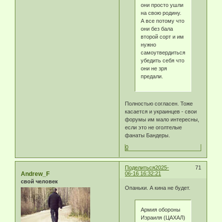
они просто ушли
на свою родину.
А все потому что
они без бала
второй сорт и им
нужно
самоутвердиться
убедить себя что
они не зря
предали.
Полностью согласен. Тоже
касается и украинцев - свои
форумы им мало интересны,
если это не оголтелые
фанаты Бандеры.
0
Поделиться
2025-
71
Andrew_F
06-16 16:32:21
свой человек
Опаньки. А кина не будет.
Армия обороны
Израиля (ЦАХАЛ)