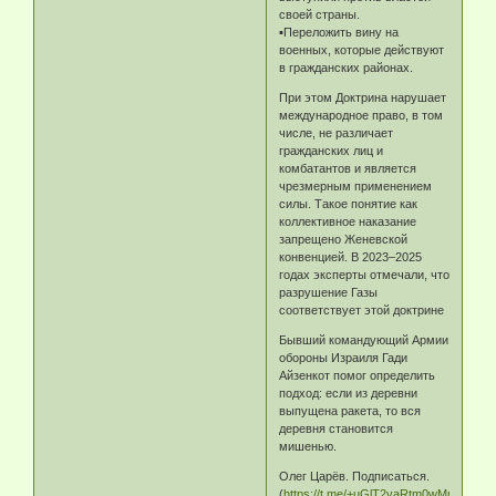
своей страны.
▪️Переложить вину на
военных, которые действуют
в гражданских районах.
При этом Доктрина нарушает
международное право, в том
числе, не различает
гражданских лиц и
комбатантов и является
чрезмерным применением
силы. Такое понятие как
коллективное наказание
запрещено Женевской
конвенцией. В 2023–2025
годах эксперты отмечали, что
разрушение Газы
соответствует этой доктрине
Бывший командующий Армии
обороны Израиля Гади
Айзенкот помог определить
подход: если из деревни
выпущена ракета, то вся
деревня становится
мишенью.
Олег Царёв. Подписаться.
(
https://t.me/+uGlT2vaRtm0wMmM6
)