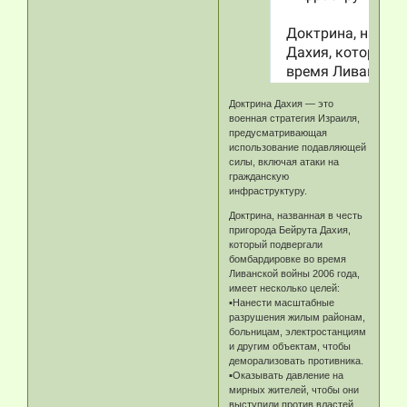
Доктрина Дахия — это
военная стратегия Израиля,
предусматривающая
использование подавляющей
силы, включая атаки на
гражданскую
инфраструктуру.
Доктрина, названная в честь
пригорода Бейрута Дахия,
который подвергали
бомбардировке во время
Ливанской войны 2006 года,
имеет несколько целей:
▪️Нанести масштабные
разрушения жилым районам,
больницам, электростанциям
и другим объектам, чтобы
деморализовать противника.
▪️Оказывать давление на
мирных жителей, чтобы они
выступили против властей