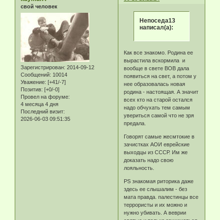
свой человек
Непоседа13
написал(а):
Как все знакомо. Родина ее
вырастила вскормила и
Зарегистрирован
: 2014-09-12
вообще в свете ВОВ дала
Сообщений:
10014
появиться на свет, а потом у
Уважение:
[+41/-7]
нее образовалась новая
Позитив:
[+0/-0]
родина - настоящая. А значит
Провел на форуме:
всех кто на старой остался
4 месяца 4 дня
надо обчухать тем самым
Последний визит:
увериться самой что не зря
2026-06-03 09:51:35
предала.
Говорят самые жесмтокие в
зачистках АОИ еврейские
выходцы из СССР. Им же
доказать надо свою
лояльность.
PS знакомая риторика даже
здесь ее слышалим - без
мата правда. палестинцы все
террористы и их можно и
нужно убивать. А веврии