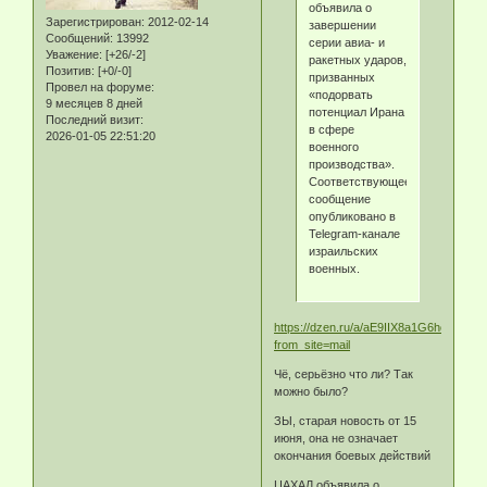
объявила о
Зарегистрирован
: 2012-02-14
завершении
Сообщений:
13992
серии авиа- и
Уважение:
[+26/-2]
ракетных ударов,
Позитив:
[+0/-0]
призванных
Провел на форуме:
«подорвать
9 месяцев 8 дней
потенциал Ирана
Последний визит:
в сфере
2026-01-05 22:51:20
военного
производства».
Соответствующее
сообщение
опубликовано в
Telegram-канале
израильских
военных.
https://dzen.ru/a/aE9IIX8a1G6hoG9Z?
from_site=mail
Чё, серьёзно что ли? Так
можно было?
ЗЫ, старая новость от 15
июня, она не означает
окончания боевых действий
ЦАХАЛ объявила о