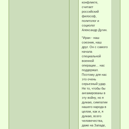
конфликте,
считает
российский
философ,
политолог и
социолог
Александр Дугин.
"Иран - наш
союзник, наш
друг. Он с самого
начала
специальной
военной
операции… нас
поддержал.
Поэтому для нас
это очень
серьезный удар.
Не то, чтобы бы
ангажированы в
эту войну, но я
думаю, симпатии
нашего народа в
целом, как и, я
думаю, всего
человечества,
даже на Западе,