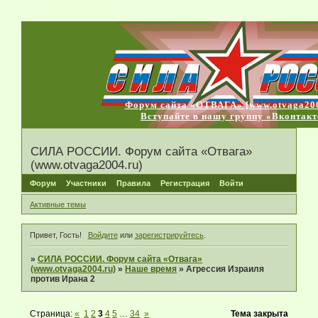
Форум сайта «ОТВАГА» [www.otvaga200
Вступайте в нашу группу «Вконтакт
СИЛА РОССИИ. Форум сайта «Отвага»
(www.otvaga2004.ru)
Форум
Участники
Правила
Регистрация
Войти
Активные темы
Привет, Гость!
Войдите
или
зарегистрируйтесь
.
»
СИЛА РОССИИ. Форум сайта «Отвага»
(www.otvaga2004.ru)
»
Наше время
»
Агрессия Израиля
против Ирана 2
Страница:
«
1
2
3
4
5
…
34
»
Тема закрыта