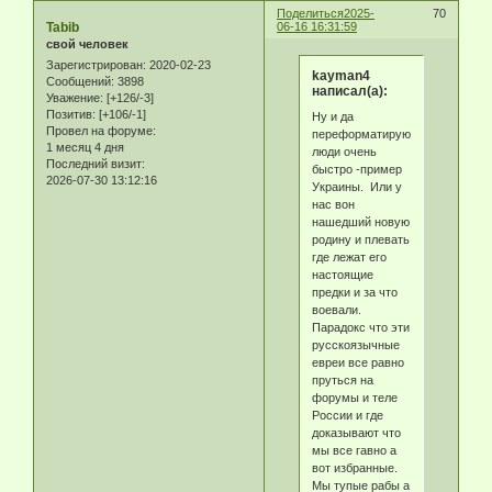
Поделиться
2025-
70
Tabib
06-16 16:31:59
свой человек
Зарегистрирован
: 2020-02-23
kayman4
Сообщений:
3898
написал(а):
Уважение:
[+126/-3]
Позитив:
[+106/-1]
Ну и да
Провел на форуме:
переформатируются
1 месяц 4 дня
люди очень
Последний визит:
быстро -пример
2026-07-30 13:12:16
Украины. Или у
нас вон
нашедший новую
родину и плевать
где лежат его
настоящие
предки и за что
воевали.
Парадокс что эти
русскоязычные
евреи все равно
пруться на
форумы и теле
России и где
доказывают что
мы все гавно а
вот избранные.
Мы тупые рабы а