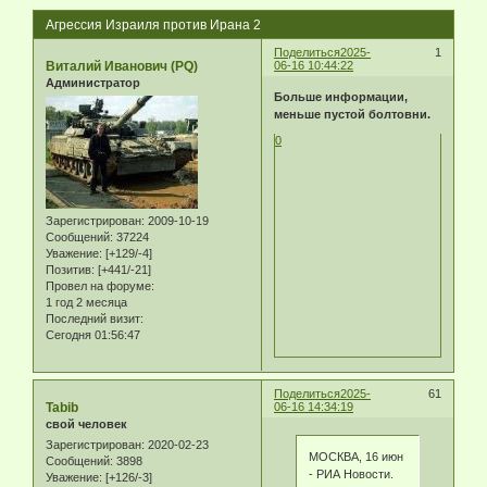
Агрессия Израиля против Ирана 2
Поделиться
2025-
1
Виталий Иванович (PQ)
06-16 10:44:22
Администратор
Больше информации,
меньше пустой болтовни.
0
Зарегистрирован
: 2009-10-19
Сообщений:
37224
Уважение:
[+129/-4]
Позитив:
[+441/-21]
Провел на форуме:
1 год 2 месяца
Последний визит:
Сегодня 01:56:47
Поделиться
2025-
61
Tabib
06-16 14:34:19
свой человек
Зарегистрирован
: 2020-02-23
МОСКВА, 16 июн
Сообщений:
3898
- РИА Новости.
Уважение:
[+126/-3]