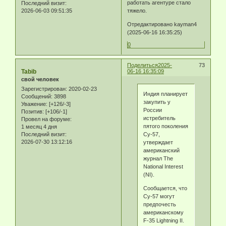
работать агентуре стало
Последний визит:
тяжело.
2026-06-03 09:51:35
Отредактировано kayman4
(2025-06-16 16:35:25)
0
Поделиться
2025-
73
Tabib
06-16 16:35:09
свой человек
Зарегистрирован
: 2020-02-23
Индия планирует
Сообщений:
3898
закупить у
Уважение:
[+126/-3]
России
Позитив:
[+106/-1]
истребитель
Провел на форуме:
пятого поколения
1 месяц 4 дня
Последний визит:
Су-57,
2026-07-30 13:12:16
утверждает
американский
журнал The
National Interest
(NI).
Сообщается, что
Су-57 могут
предпочесть
американскому
F-35 Lightning II.