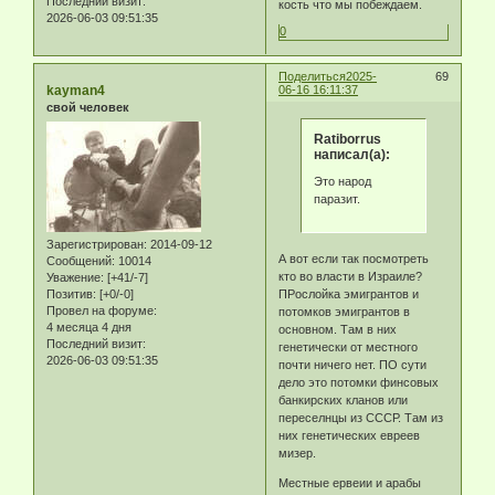
Последний визит:
кость что мы побеждаем.
2026-06-03 09:51:35
0
Поделиться
2025-
69
kayman4
06-16 16:11:37
свой человек
Ratiborrus
написал(а):
Это народ
паразит.
Зарегистрирован
: 2014-09-12
А вот если так посмотреть
Сообщений:
10014
кто во власти в Израиле?
Уважение:
[+41/-7]
Позитив:
[+0/-0]
ПРослойка эмигрантов и
Провел на форуме:
потомков эмигрантов в
4 месяца 4 дня
основном. Там в них
Последний визит:
генетически от местного
2026-06-03 09:51:35
почти ничего нет. ПО сути
дело это потомки финсовых
банкирских кланов или
переселнцы из СССР. Там из
них генетических евреев
мизер.
Местные ервеии и арабы