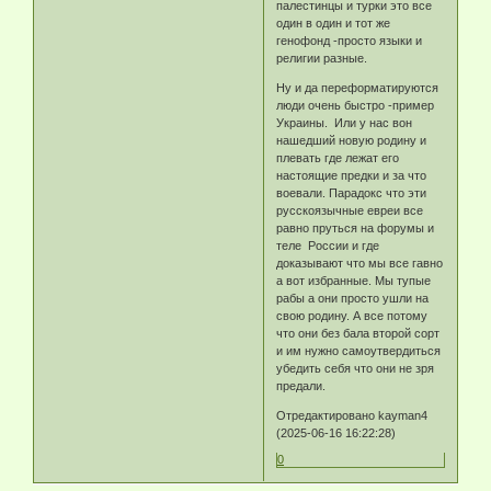
палестинцы и турки это все
один в один и тот же
генофонд -просто языки и
религии разные.
Ну и да переформатируются
люди очень быстро -пример
Украины. Или у нас вон
нашедший новую родину и
плевать где лежат его
настоящие предки и за что
воевали. Парадокс что эти
русскоязычные евреи все
равно пруться на форумы и
теле России и где
доказывают что мы все гавно
а вот избранные. Мы тупые
рабы а они просто ушли на
свою родину. А все потому
что они без бала второй сорт
и им нужно самоутвердиться
убедить себя что они не зря
предали.
Отредактировано kayman4
(2025-06-16 16:22:28)
0