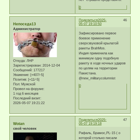
0
Поделиться
2025-
46
Непоседа13
05-07 19:10:50
Администратор
Зафиксировано первое
боевое применение
сверхзвуковой крылатой
ракеты BrahMos.
Индия применила как
минимум одну подобную
Откуда:
ЛНР
ракету в ходе ночных ударов
Зарегистрирован
: 2014-12-04
по целям на территории
Сообщений:
177217
Пакистана.
Уважение:
[+407/-5]
@new_militarycolumnist
Позитив:
[+11/-5]
Пол:
Мужской
0
Провел на форуме:
1 год 6 месяцев
Последний визит:
2026-05-07 19:21:22
Поделиться
2025-
47
Wotan
05-07 19:19:18
свой человек
Рафаль, Брамос,PL-15 ( о
которой столько писали