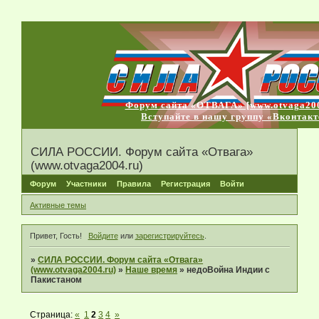
Форум сайта «ОТВАГА» [www.otvaga200
Вступайте в нашу группу «Вконтакт
СИЛА РОССИИ. Форум сайта «Отвага»
(www.otvaga2004.ru)
Форум
Участники
Правила
Регистрация
Войти
Активные темы
Привет, Гость!
Войдите
или
зарегистрируйтесь
.
»
СИЛА РОССИИ. Форум сайта «Отвага»
(www.otvaga2004.ru)
»
Наше время
»
недоВойна Индии с
Пакистаном
Страница:
«
1
2
3
4
»