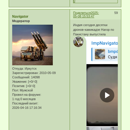
0
Поделиться
2025-
59
Navigator
05-08 15:53:47
Модератор
Индия сегодня десятки
дронов-камикадзе Harop по
Пакистану выпустила
Откуда:
Иркутск
Зарегистрирован
: 2010-05-09
Сообщений:
14098
Уважение:
[+0/-0]
Позитив:
[+0/-0]
Пол:
Мужской
Провел на форуме:
1 год 0 месяцев
Последний визит:
2026-04-16 17:16:34