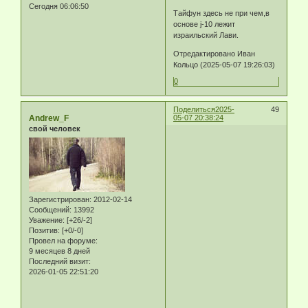
Сегодня 06:06:50
Тайфун здесь не при чем,в
основе j-10 лежит
израильский Лави.
Отредактировано Иван
Кольцо (2025-05-07 19:26:03)
0
Поделиться
2025-
49
Andrew_F
05-07 20:38:24
свой человек
Зарегистрирован
: 2012-02-14
Сообщений:
13992
Уважение:
[+26/-2]
Позитив:
[+0/-0]
Провел на форуме:
9 месяцев 8 дней
Последний визит:
2026-01-05 22:51:20