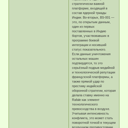
стратегически важной
платформе, входящей в
состав ядерной триады
Индии. Во-вторых, BS-001 —
это, по открытым данным,
один из первых
поставленных в Индию
бортов, участвовавших в
программе боевой
интеграции и носивший
статус показательного.
Если данные уничтожения
остальных машин
подтвердятся, то это
серьёзный подрыв медийной
и технологической репутации
французской платформы, а
также прямой удар по
престижу индийской
оборонной стратегии, которая
делала ставку именно на
Rafale как элемент
технологического
превосходства в воздухе.
Учитывая интенсивность
конфликта, это может стать
поворотной точкой в текущем
воздушном противостоянии.