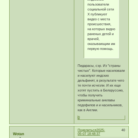
пользователи
социальной сети
Х публикуют
видео с места
происшествия,
на которых видно
раненых детей и
врачей,
оказывающим им
первую помощь.
Пидарасы, сэр. Из "страны
чистых". Которые насиловали
и насилуют индских
дельфинят, в результате чего
те почти исчезли. И их еще
хотят пустить в Белоруссию,
чтобы получить
криминальные анклавы
педофилов и и насильников,
как в Англии.
0
Поделиться
2025-
40
Wotan
05-07 18:48:37