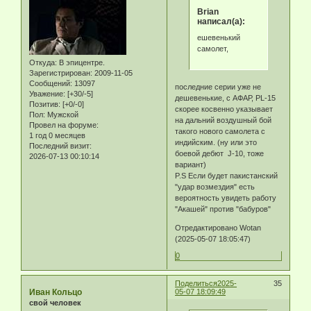
Brian
написал(а):
ешевенький
самолет,
Откуда:
В эпицентре.
Зарегистрирован
: 2009-11-05
Сообщений:
13097
последние серии уже не
Уважение:
[+30/-5]
дешевенькие, с АФАР, PL-15
Позитив:
[+0/-0]
скорее косвенно указывает
Пол:
Мужской
на дальний воздушный бой
Провел на форуме:
такого нового самолета с
1 год 0 месяцев
индийским. (ну или это
Последний визит:
боевой дебют J-10, тоже
2026-07-13 00:10:14
вариант)
P.S Если будет пакистанский
"удар возмездия" есть
вероятность увидеть работу
"Акашей" против "бабуров"
Отредактировано Wotan
(2025-05-07 18:05:47)
0
Поделиться
2025-
35
Иван Кольцо
05-07 18:09:49
свой человек