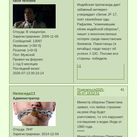
свой человек
Индийская пропаганда дает
забавный антикриз-
утверждает сбитие JF-17,
поет хвалебные оды
Рафалям, "изменившим
облик индийской обороны",
Откуда:
В эпицентре.
пишет о многочисленных
Зарегистрирован
: 2009-11-05
потерях среди пакистанских
Сообщений:
13097
боевиков. Пакистанцы (и
Уважение:
[+30/-5]
китайцы) гордо пишут об
Позитив:
[+0/-0]
успехе J-10C. Похоже все
Пол:
Мужской
стороны победили.
Провел на форуме:
1 год 0 месяцев
+1
Последний визит:
2026-07-13 00:10:14
Поделиться
2025-
41
Непоседа13
05-07 18:52:51
Администратор
Министр обороны Пакистана
заявил, что любое строение
на реке Инд будет
уничтожено, т.к это нарушает
соглашение о водах Инда от
1960 года.
Откуда:
ЛНР
******
Зарегистрирован
: 2014-12-04
Министр обороны Пакистана