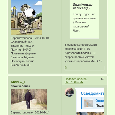
Иван Кольцо
написал(а):
Тайфун здесь не
при чем,в основе
j-10 лежит
израильский
Лави.
Зарегистрирован
: 2014-07-04
Сообщений:
1671
В основе которого лежит
Уважение:
[+50/-0]
американский F-16.
Позитив:
[+0/-0]
А разрабатывался J-10
Провел на форуме:
скорее всего с учетом
3 месяца 14 дней
утекших наработок МиГ 4.12.
Последний визит:
Вчера 23:42:35
0
Поделиться
2025-
52
Andrew_F
05-07 20:57:37
свой человек
Зарегистрирован
: 2012-02-14