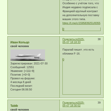
Особенно с учётом того, что
Индия недавно подписала с
Францией крупный контракт
на дополнительную поставку
машин этого типа.
https://t.me/c/1595839251/8355
0
Поделиться
2025-
38
Иван Кольцо
05-07 18:18:33
свой человек
Паралай пишет ,что есть
обломки F-16.
0
Зарегистрирован
: 2021-07-30
Сообщений:
12551
Уважение:
[+111/-8]
Позитив:
[+0/-0]
Провел на форуме:
4 месяца 8 дней
Последний визит:
Сегодня 06:06:50
Поделиться
2025-
39
Tabib
05-07 18:30:02
свой человек