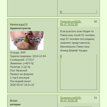
0
Поделиться
2025-
50
Непоседа13
05-07 20:52:38
Администратор
В результате атак Индии по
Пакистану погиб 31 человек,
еще 57 человек пострадали,
заявляет представитель
Минобороны Пакистана
Ахмед Шариф Чоудри.
Откуда:
ЛНР
Зарегистрирован
: 2014-12-04
0
Сообщений:
177217
Уважение:
[+407/-5]
Позитив:
[+11/-5]
Пол:
Мужской
Провел на форуме:
1 год 6 месяцев
Последний визит:
2026-05-07 19:21:22
Поделиться
2025-
51
Brian
05-07 20:55:35
ветеран