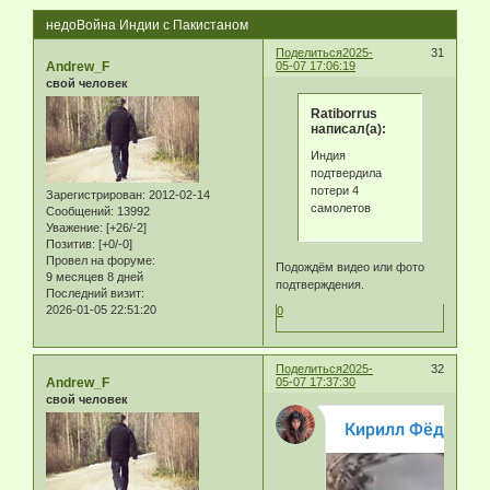
недоВойна Индии с Пакистаном
Поделиться
2025-
31
Andrew_F
05-07 17:06:19
свой человек
Ratiborrus
написал(а):
Индия
подтвердила
потери 4
Зарегистрирован
: 2012-02-14
самолетов
Сообщений:
13992
Уважение:
[+26/-2]
Позитив:
[+0/-0]
Провел на форуме:
Подождём видео или фото
9 месяцев 8 дней
подтверждения.
Последний визит:
2026-01-05 22:51:20
0
Поделиться
2025-
32
Andrew_F
05-07 17:37:30
свой человек