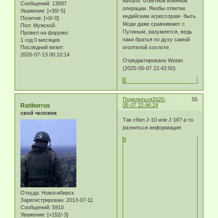
начало ответной военной
Сообщений:
13097
операции. Якобы ответке
Уважение:
[+30/-5]
индийским агрессорам- быть.
Позитив:
[+0/-0]
Моди даже сравнивают с
Пол:
Мужской
Путиным, разумеется, ведь
Провел на форуме:
паки братья по духу самой
1 год 0 месяцев
оголтелой хохлоте.
Последний визит:
2026-07-13 00:10:14
Отредактировано Wotan
(2025-05-07 22:42:50)
0
Поделиться
2025-
55
Ratiborrus
05-07 22:46:24
свой человек
Так сбил J-10 или J-16? а то
разниться информация
0
Откуда:
Новосибирск
Зарегистрирован
: 2013-07-11
Сообщений:
5910
Уважение:
[+152/-3]