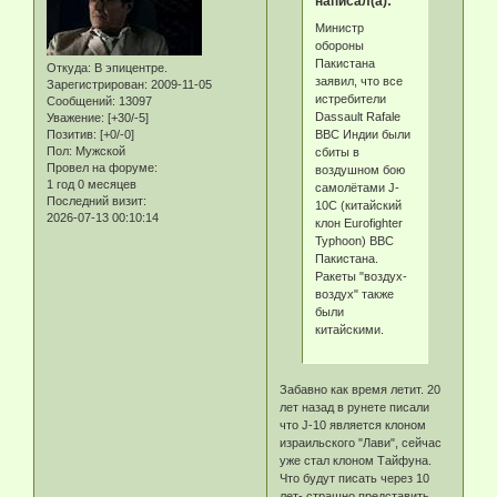
написал(а):
Министр
обороны
Пакистана
Откуда:
В эпицентре.
заявил, что все
Зарегистрирован
: 2009-11-05
истребители
Сообщений:
13097
Dassault Rafale
Уважение:
[+30/-5]
ВВС Индии были
Позитив:
[+0/-0]
Пол:
Мужской
сбиты в
Провел на форуме:
воздушном бою
1 год 0 месяцев
самолётами J-
Последний визит:
10C (китайский
2026-07-13 00:10:14
клон Eurofighter
Typhoon) ВВС
Пакистана.
Ракеты "воздух-
воздух" также
были
китайскими.
Забавно как время летит. 20
лет назад в рунете писали
что J-10 является клоном
израильского "Лави", сейчас
уже стал клоном Тайфуна.
Что будут писать через 10
лет- страшно представить.