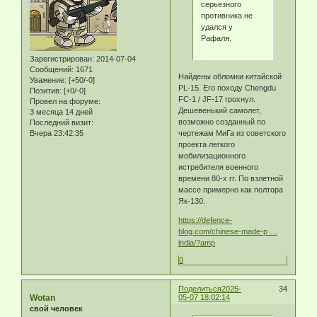
серьезного
противника не
удался у
Рафаля.
Зарегистрирован
: 2014-07-04
Сообщений:
1671
Найдены обломки китайской
Уважение:
[+50/-0]
PL-15. Его походу Chengdu
Позитив:
[+0/-0]
FC-1 / JF-17 грохнул.
Провел на форуме:
Дешевенький самолет,
3 месяца 14 дней
возможно созданный по
Последний визит:
Вчера 23:42:35
чертежам МиГа из советского
проекта легкого
мобилизационного
истребителя военного
времени 80-х гг. По взлетной
массе примерно как полтора
Як-130.
https://defence-
blog.com/chinese-made-p …
india/?amp
0
Поделиться
2025-
34
Wotan
05-07 18:02:14
свой человек