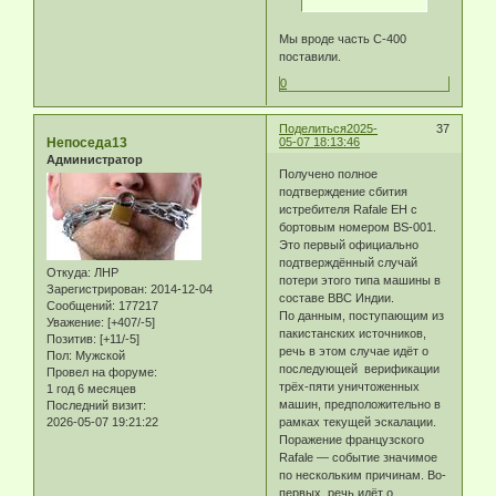
Мы вроде часть С-400
поставили.
0
Поделиться
2025-
37
Непоседа13
05-07 18:13:46
Администратор
Получено полное
подтверждение сбития
истребителя Rafale EH с
бортовым номером BS-001.
Это первый официально
подтверждённый случай
Откуда:
ЛНР
потери этого типа машины в
Зарегистрирован
: 2014-12-04
составе ВВС Индии.
Сообщений:
177217
По данным, поступающим из
Уважение:
[+407/-5]
пакистанских источников,
Позитив:
[+11/-5]
речь в этом случае идёт о
Пол:
Мужской
последующей верификации
Провел на форуме:
трёх-пяти уничтоженных
1 год 6 месяцев
машин, предположительно в
Последний визит:
2026-05-07 19:21:22
рамках текущей эскалации.
Поражение французского
Rafale — событие значимое
по нескольким причинам. Во-
первых, речь идёт о