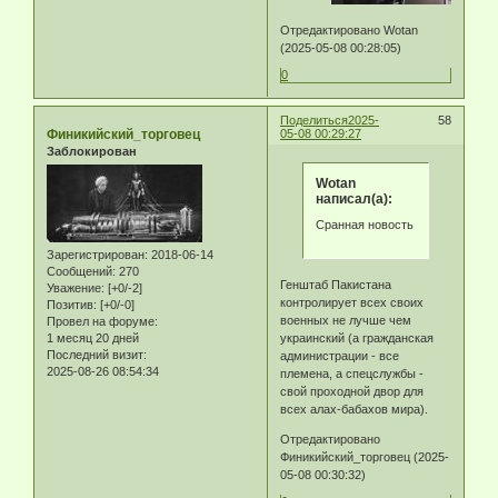
Отредактировано Wotan
(2025-05-08 00:28:05)
0
Поделиться
2025-
58
Финикийский_торговец
05-08 00:29:27
Заблокирован
Wotan
написал(а):
Сранная новость
Зарегистрирован
: 2018-06-14
Сообщений:
270
Генштаб Пакистана
Уважение:
[+0/-2]
контролирует всех своих
Позитив:
[+0/-0]
военных не лучше чем
Провел на форуме:
1 месяц 20 дней
украинский (а гражданская
Последний визит:
администрации - все
2025-08-26 08:54:34
племена, а спецслужбы -
свой проходной двор для
всех алах-бабахов мира).
Отредактировано
Финикийский_торговец (2025-
05-08 00:30:32)