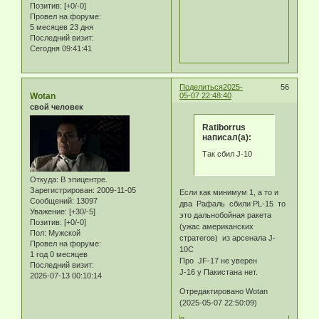
Позитив:
[+0/-0]
Провел на форуме:
5 месяцев 23 дня
Последний визит:
Сегодня 09:41:41
Поделиться
2025-
56
Wotan
05-07 22:48:40
свой человек
Ratiborrus
написал(а):
Так сбил J-10
Откуда:
В эпицентре.
Зарегистрирован
: 2009-11-05
Если как минимум 1, а то и
Сообщений:
13097
два Рафаль сбили PL-15 то
Уважение:
[+30/-5]
это дальнобойная ракета
Позитив:
[+0/-0]
(ужас американских
Пол:
Мужской
стратегов) из арсенала J-
Провел на форуме:
10С
1 год 0 месяцев
Про JF-17 не уверен
Последний визит:
J-16 у Пакистана нет.
2026-07-13 00:10:14
Отредактировано Wotan
(2025-05-07 22:50:09)