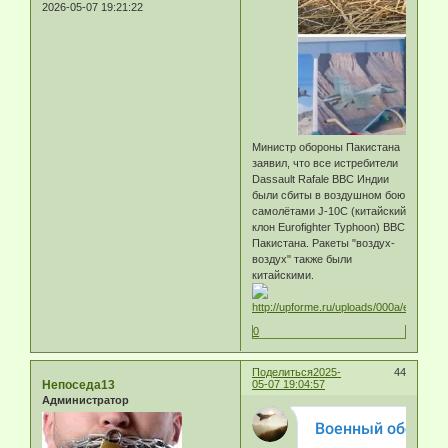
2026-05-07 19:21:22
Министр обороны Пакистана
заявил, что все истребители
Dassault Rafale ВВС Индии
были сбиты в воздушном бою
самолётами J-10C (китайский
клон Eurofighter Typhoon) ВВС
Пакистана. Ракеты "воздух-
воздух" также были
китайскими.
0
Поделиться
2025-
44
Непоседа13
05-07 19:04:57
Администратор