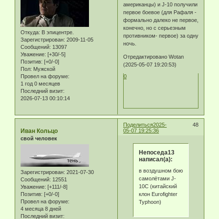
американцы) и J-10 получили
первое боевое (для Рафаля -
формально далеко не первое,
конечно, но с серьезным
Откуда:
В эпицентре.
противником- первое) за одну
Зарегистрирован
: 2009-11-05
ночь.
Сообщений:
13097
Уважение:
[+30/-5]
Отредактировано Wotan
Позитив:
[+0/-0]
(2025-05-07 19:20:53)
Пол:
Мужской
Провел на форуме:
0
1 год 0 месяцев
Последний визит:
2026-07-13 00:10:14
Поделиться
2025-
48
Иван Кольцо
05-07 19:25:36
свой человек
Непоседа13
написал(а):
в воздушном бою
Зарегистрирован
: 2021-07-30
самолётами J-
Сообщений:
12551
10C (китайский
Уважение:
[+111/-8]
клон Eurofighter
Позитив:
[+0/-0]
Провел на форуме:
Typhoon)
4 месяца 8 дней
Последний визит: