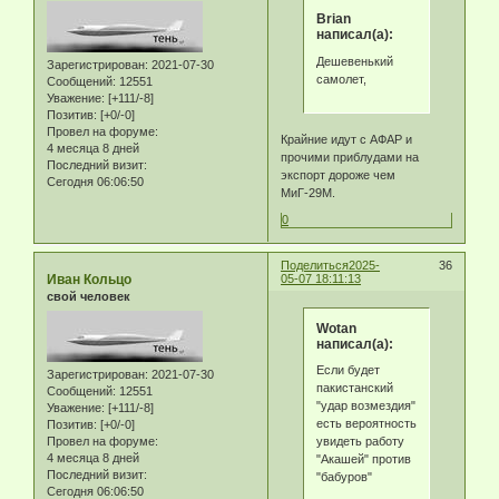
Brian
написал(а):
Дешевенький
Зарегистрирован
: 2021-07-30
самолет,
Сообщений:
12551
Уважение:
[+111/-8]
Позитив:
[+0/-0]
Провел на форуме:
Крайние идут с АФАР и
4 месяца 8 дней
прочими приблудами на
Последний визит:
экспорт дороже чем
Сегодня 06:06:50
МиГ-29М.
0
Поделиться
2025-
36
Иван Кольцо
05-07 18:11:13
свой человек
Wotan
написал(а):
Если будет
Зарегистрирован
: 2021-07-30
пакистанский
Сообщений:
12551
"удар возмездия"
Уважение:
[+111/-8]
есть вероятность
Позитив:
[+0/-0]
Провел на форуме:
увидеть работу
4 месяца 8 дней
"Акашей" против
Последний визит:
"бабуров"
Сегодня 06:06:50