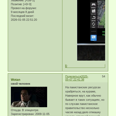
Уважение:
[+26/-2]
Позитив:
[+0/-0]
Провел на форуме:
9 месяцев 8 дней
Последний визит:
2026-01-05 22:51:20
0
Поделиться
2025-
54
Wotan
05-07 22:41:38
свой человек
На пакистанских ресурсах
храбряться, на кураже,
Наверное врут, как обычно
бывает в таких ситуациях, но
по слухам пакистанское
правительство несколько
Откуда:
В эпицентре.
часов назад дало отмашку
Зарегистрирован
: 2009-11-05