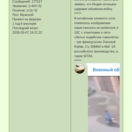
Сообщений:
177217
заявил, что Индия ночными
Уважение:
[+407/-5]
ударами объявила войну.
Позитив:
[+11/-5]
******
Пол:
Мужской
В китайском сегменте сети
Провел на форуме:
появилось изображение
1 год 6 месяцев
пакистанского истребителя J-
Последний визит:
2026-05-07 19:21:22
10C с отметками о пяти
сбитых индийских самолётах
- три французских Dassault
Rafale, Су-30МКИ и МиГ-29
российского производства, а
также БПЛА.
******