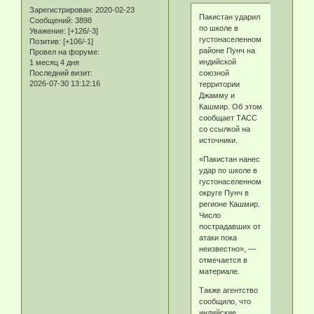
Зарегистрирован
: 2020-02-23
Пакистан ударил
Сообщений:
3898
по школе в
Уважение:
[+126/-3]
густонаселенном
Позитив:
[+106/-1]
районе Пунч на
Провел на форуме:
индийской
1 месяц 4 дня
Последний визит:
союзной
2026-07-30 13:12:16
территории
Джамму и
Кашмир. Об этом
сообщает ТАСС
со ссылкой на
источники.
«Пакистан нанес
удар по школе в
густонаселенном
округе Пунч в
регионе Кашмир.
Число
пострадавших от
атаки пока
неизвестно», —
отмечается в
материале.
Также агентство
сообщило, что
индийские