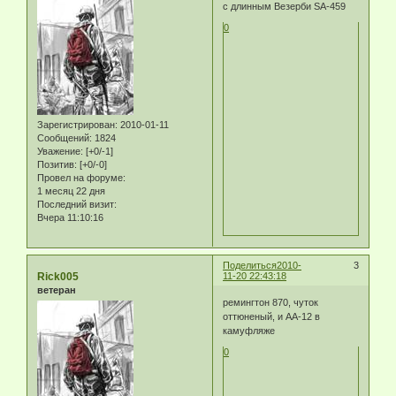
с длинным Везерби SA-459
0
Зарегистрирован
: 2010-01-11
Сообщений:
1824
Уважение:
[+0/-1]
Позитив:
[+0/-0]
Провел на форуме:
1 месяц 22 дня
Последний визит:
Вчера 11:10:16
Поделиться
2010-
3
Rick005
11-20 22:43:18
ветеран
ремингтон 870, чуток
оттюненый, и АА-12 в
камуфляже
0