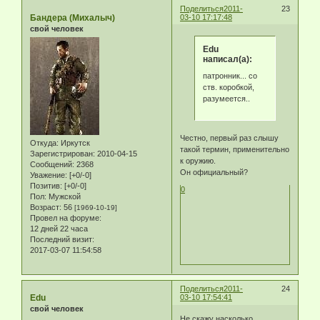
Поделиться
2011-
23
Бандера (Михалыч)
03-10 17:17:48
свой человек
Edu
написал(а):
патронник... со
ств. коробкой,
разумеется..
Честно, первый раз слышу
Откуда:
Иркутск
такой термин, применительно
Зарегистрирован
: 2010-04-15
к оружию.
Сообщений:
2368
Он официальный?
Уважение:
[+0/-0]
Позитив:
[+0/-0]
0
Пол:
Мужской
Возраст:
56
[1969-10-19]
Провел на форуме:
12 дней 22 часа
Последний визит:
2017-03-07 11:54:58
Поделиться
2011-
24
Edu
03-10 17:54:41
свой человек
Не скажу насколько