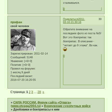
сталкивался.
0
Поделиться
2011-
30
профан
03-10 21:30:16
свой человек
Обратите внимание на
последнее фото из поста №5!
Вот это боеприпас так
боеприпас. В описании -
"летает до 9 этажа". Во как.
Зарегистрирован
: 2011-02-14
0
Сообщений:
5148
Уважение:
[+0/-0]
Позитив:
[+0/-0]
Провел на форуме:
1 месяц 9 дней
Последний визит:
2016-07-20 16:20:55
Страница:
1
2
3
…
28
»
»
СИЛА РОССИИ. Форум сайта «Отвага»
(www.otvaga2004.ru)
»
Вооружение сухопутных войск
»
Дробовики и боеприпасы к ним