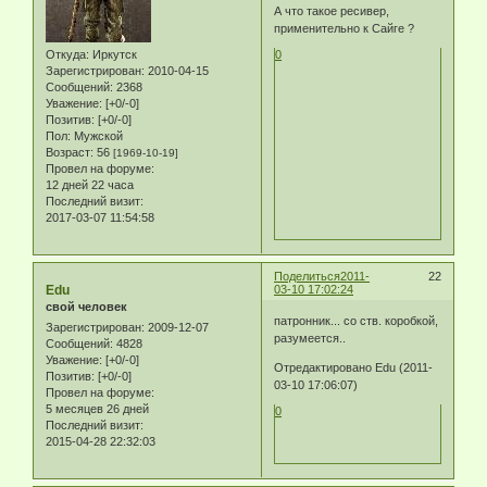
А что такое ресивер,
применительно к Сайге ?
Откуда:
Иркутск
0
Зарегистрирован
: 2010-04-15
Сообщений:
2368
Уважение:
[+0/-0]
Позитив:
[+0/-0]
Пол:
Мужской
Возраст:
56
[1969-10-19]
Провел на форуме:
12 дней 22 часа
Последний визит:
2017-03-07 11:54:58
Поделиться
2011-
22
Edu
03-10 17:02:24
свой человек
патронник... со ств. коробкой,
Зарегистрирован
: 2009-12-07
разумеется..
Сообщений:
4828
Уважение:
[+0/-0]
Отредактировано Edu (2011-
Позитив:
[+0/-0]
03-10 17:06:07)
Провел на форуме:
5 месяцев 26 дней
0
Последний визит:
2015-04-28 22:32:03