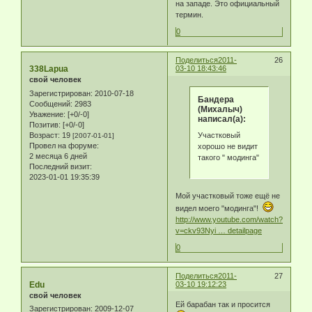
на западе. Это официальный
термин.
0
Поделиться
2011-
26
338Lapua
03-10 18:43:46
свой человек
Зарегистрирован
: 2010-07-18
Бандера
Сообщений:
2983
(Михалыч)
Уважение:
[+0/-0]
написал(а):
Позитив:
[+0/-0]
Возраст:
19
Участковый
[2007-01-01]
Провел на форуме:
хорошо не видит
2 месяца 6 дней
такого " модинга"
Последний визит:
2023-01-01 19:35:39
Мой участковый тоже ещё не
видел моего "модинга"!
http://www.youtube.com/watch?
v=ckv93Nyi … detailpage
0
Поделиться
2011-
27
Edu
03-10 19:12:23
свой человек
Ей барабан так и просится
Зарегистрирован
: 2009-12-07