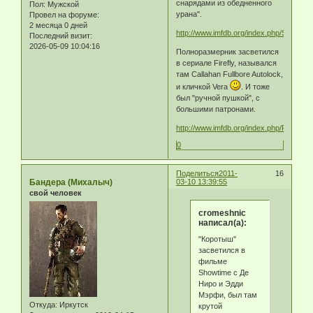
снарядами из обедненного
Пол:
Мужской
урана".
Провел на форуме:
2 месяца 0 дней
http://www.imfdb.org/index.php/Showtim
Последний визит:
2026-05-09 10:04:16
Полноразмерник засветился
в сериале Firefly, назывался
там Callahan Fullbore Autolock,
и кличкой Vera
. И тоже
был "ручной пушкой", с
большими патронами.
http://www.imfdb.org/index.php/Firefly
0
Поделиться
2011-
16
Бандера (Михалыч)
03-10 13:39:55
свой человек
cromeshnic
написал(а):
"Коротыш"
засветился в
фильме
Showtime с Де
Ниро и Эдди
Мэрфи, был там
Откуда:
Иркутск
крутой