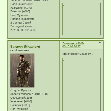
Зарегистрирован
: 2010-03-15
Сообщений:
5069
0
Уважение:
[+1/-0]
Позитив:
[+0/-0]
Пол:
Мужской
Провел на форуме:
2 месяца 0 дней
Последний визит:
2026-05-09 10:04:16
Поделиться
2011-
7
Бандера (Михалыч)
03-10 04:16:27
свой человек
Кто опознает машинку ?
0
Откуда:
Иркутск
Зарегистрирован
: 2010-04-15
Сообщений:
2368
Уважение:
[+0/-0]
Позитив:
[+0/-0]
Пол:
Мужской