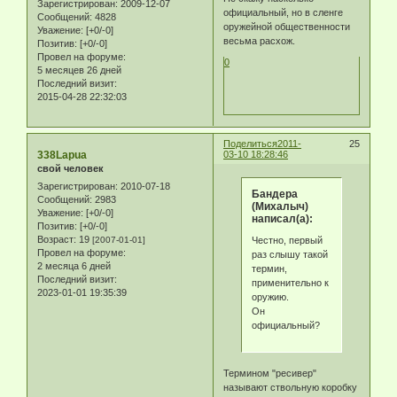
Зарегистрирован
: 2009-12-07
официальный, но в сленге
Сообщений:
4828
оружейной общественности
Уважение:
[+0/-0]
весьма расхож.
Позитив:
[+0/-0]
Провел на форуме:
0
5 месяцев 26 дней
Последний визит:
2015-04-28 22:32:03
Поделиться
2011-
25
338Lapua
03-10 18:28:46
свой человек
Зарегистрирован
: 2010-07-18
Бандера
Сообщений:
2983
(Михалыч)
Уважение:
[+0/-0]
написал(а):
Позитив:
[+0/-0]
Возраст:
19
Честно, первый
[2007-01-01]
Провел на форуме:
раз слышу такой
2 месяца 6 дней
термин,
Последний визит:
применительно к
2023-01-01 19:35:39
оружию.
Он
официальный?
Термином "ресивер"
называют ствольную коробку