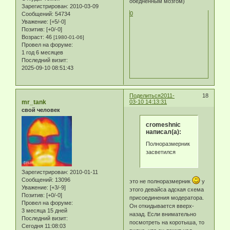
обеднённым мозгом)
Зарегистрирован
: 2010-03-09
0
Сообщений:
54734
Уважение:
[+5/-0]
Позитив:
[+0/-0]
Возраст:
46
[1980-01-06]
Провел на форуме:
1 год 6 месяцев
Последний визит:
2025-09-10 08:51:43
Поделиться
2011-
18
mr_tank
03-10 14:13:31
свой человек
cromeshnic
написал(а):
Полноразмерник
засветился
Зарегистрирован
: 2010-01-11
Сообщений:
13096
это не полноразмерник
у
Уважение:
[+3/-9]
этого девайса адская схема
Позитив:
[+0/-0]
присоединения модератора.
Провел на форуме:
Он откидывается вверх-
3 месяца 15 дней
назад. Если внимательно
Последний визит:
посмотреть на коротыша, то
Сегодня 11:08:03