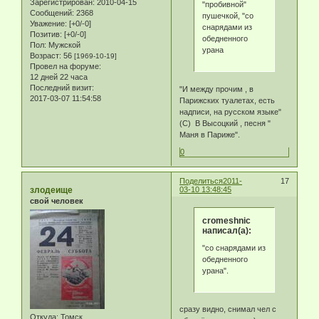
Зарегистрирован
: 2010-04-15
"пробивной"
Сообщений:
2368
пушечкой, "со
Уважение:
[+0/-0]
снарядами из
Позитив:
[+0/-0]
обедненного
Пол:
Мужской
урана
Возраст:
56
[1969-10-19]
Провел на форуме:
12 дней 22 часа
Последний визит:
"И между прочим , в
2017-03-07 11:54:58
Парижских туалетах, есть
надписи, на русском языке"
(С) В Высоцкий , песня "
Маня в Париже".
0
Поделиться
2011-
17
злодеище
03-10 13:48:45
свой человек
cromeshnic
написал(а):
"со снарядами из
обедненного
урана".
сразу видно, снимал чел с
Откуда:
Томск