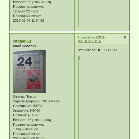
Возраст:
56
[1969-10-19]
Провел на форуме:
12 дней 22 часа
Последний визит:
2017-03-07 11:54:58
Поделиться
2011-
8
злодеище
03-10 08:51:16
свой человек
это чего за ППШ из СП?
0
Откуда:
Томск
Зарегистрирован
: 2010-03-09
Сообщений:
54734
Уважение:
[+5/-0]
Позитив:
[+0/-0]
Возраст:
46
[1980-01-06]
Провел на форуме:
1 год 6 месяцев
Последний визит:
2025-09-10 08:51:43