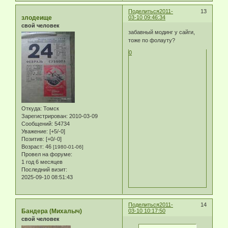
Поделиться
2011-
13
злодеище
03-10 09:46:34
свой человек
забавный модинг у сайги,
тоже по фолауту?
0
Откуда:
Томск
Зарегистрирован
: 2010-03-09
Сообщений:
54734
Уважение:
[+5/-0]
Позитив:
[+0/-0]
Возраст:
46
[1980-01-06]
Провел на форуме:
1 год 6 месяцев
Последний визит:
2025-09-10 08:51:43
Поделиться
2011-
14
Бандера (Михалыч)
03-10 10:17:50
свой человек