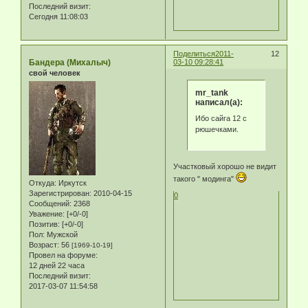
Последний визит:
Сегодня 11:08:03
Поделиться
2011-
12
Бандера (Михалыч)
03-10 09:28:41
свой человек
mr_tank
написал(а):
Ибо сайга 12 с
рюшечками.
Участковый хорошо не видит
такого " модинга"
Откуда:
Иркутск
Зарегистрирован
: 2010-04-15
0
Сообщений:
2368
Уважение:
[+0/-0]
Позитив:
[+0/-0]
Пол:
Мужской
Возраст:
56
[1969-10-19]
Провел на форуме:
12 дней 22 часа
Последний визит:
2017-03-07 11:54:58