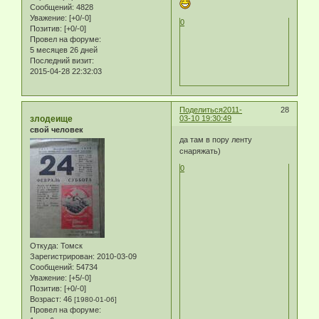
Сообщений:
4828
Уважение:
[+0/-0]
0
Позитив:
[+0/-0]
Провел на форуме:
5 месяцев 26 дней
Последний визит:
2015-04-28 22:32:03
Поделиться
2011-
28
злодеище
03-10 19:30:49
свой человек
да там в пору ленту
снаряжать)
0
Откуда:
Томск
Зарегистрирован
: 2010-03-09
Сообщений:
54734
Уважение:
[+5/-0]
Позитив:
[+0/-0]
Возраст:
46
[1980-01-06]
Провел на форуме: