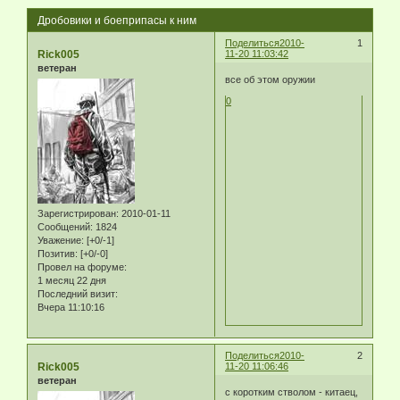
Дробовики и боеприпасы к ним
Поделиться
2010-
1
Rick005
11-20 11:03:42
ветеран
все об этом оружии
0
Зарегистрирован
: 2010-01-11
Сообщений:
1824
Уважение:
[+0/-1]
Позитив:
[+0/-0]
Провел на форуме:
1 месяц 22 дня
Последний визит:
Вчера 11:10:16
Поделиться
2010-
2
Rick005
11-20 11:06:46
ветеран
с коротким стволом - китаец,