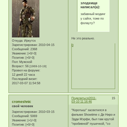
злодеище
написал(а):
забавный модинг
у сайги, тоже по
фолауту?
Не это реально.
Откуда:
Иркутск
Зарегистрирован
: 2010-04-15
0
Сообщений:
2368
Уважение:
[+0/-0]
Позитив:
[+0/-0]
Пол:
Мужской
Возраст:
56
[1969-10-19]
Провел на форуме:
12 дней 22 часа
Последний визит:
2017-03-07 11:54:58
Поделиться
2011-
15
cromeshnic
03-10 11:16:46
свой человек
"Коротыш" засветился в
Зарегистрирован
: 2010-03-15
фильме Showtime с Де Ниро и
Сообщений:
5069
Эдди Мэрфи, был там крутой
Уважение:
[+1/-0]
"пробивной" пушечкой, "со
Позитив:
[+0/-0]