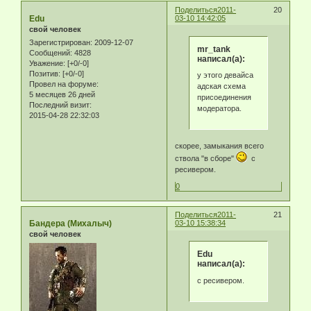
Поделиться
2011-
20
Edu
03-10 14:42:05
свой человек
Зарегистрирован
: 2009-12-07
mr_tank
Сообщений:
4828
написал(а):
Уважение:
[+0/-0]
Позитив:
[+0/-0]
у этого девайса
Провел на форуме:
адская схема
5 месяцев 26 дней
присоединения
Последний визит:
модератора.
2015-04-28 22:32:03
скорее, замыкания всего
ствола "в сборе"
с
ресивером.
0
Поделиться
2011-
21
Бандера (Михалыч)
03-10 15:38:34
свой человек
Edu
написал(а):
с ресивером.