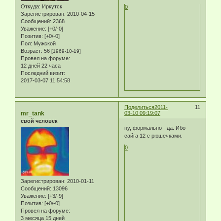
Откуда:
Иркутск
0
Зарегистрирован
: 2010-04-15
Сообщений:
2368
Уважение:
[+0/-0]
Позитив:
[+0/-0]
Пол:
Мужской
Возраст:
56
[1969-10-19]
Провел на форуме:
12 дней 22 часа
Последний визит:
2017-03-07 11:54:58
Поделиться
2011-
11
mr_tank
03-10 09:19:07
свой человек
ну, формально - да. Ибо
сайга 12 с рюшечками.
0
Зарегистрирован
: 2010-01-11
Сообщений:
13096
Уважение:
[+3/-9]
Позитив:
[+0/-0]
Провел на форуме:
3 месяца 15 дней