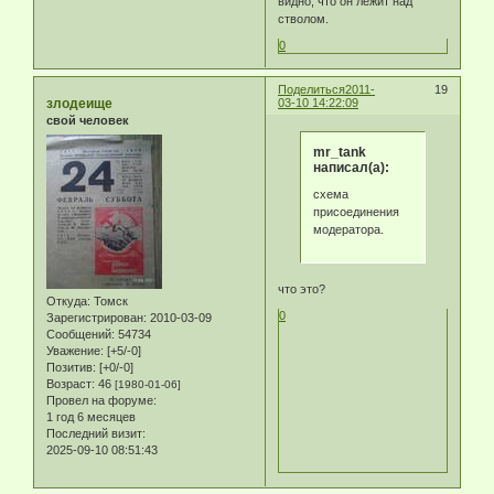
видно, что он лежит над
стволом.
0
Поделиться
2011-
19
злодеище
03-10 14:22:09
свой человек
mr_tank
написал(а):
схема
присоединения
модератора.
что это?
Откуда:
Томск
0
Зарегистрирован
: 2010-03-09
Сообщений:
54734
Уважение:
[+5/-0]
Позитив:
[+0/-0]
Возраст:
46
[1980-01-06]
Провел на форуме:
1 год 6 месяцев
Последний визит:
2025-09-10 08:51:43