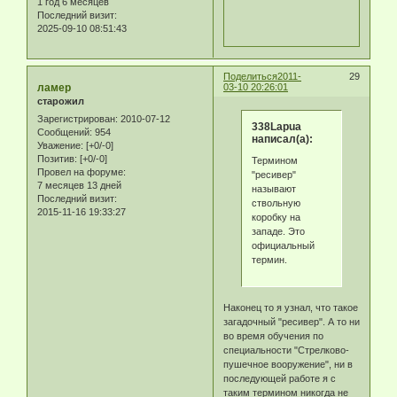
1 год 6 месяцев
Последний визит:
2025-09-10 08:51:43
Поделиться
2011-
29
ламер
03-10 20:26:01
старожил
Зарегистрирован
: 2010-07-12
338Lapua
Сообщений:
954
написал(а):
Уважение:
[+0/-0]
Позитив:
[+0/-0]
Термином
Провел на форуме:
"ресивер"
7 месяцев 13 дней
называют
Последний визит:
ствольную
2015-11-16 19:33:27
коробку на
западе. Это
официальный
термин.
Наконец то я узнал, что такое
загадочный "ресивер". А то ни
во время обучения по
специальности "Стрелково-
пушечное вооружение", ни в
последующей работе я с
таким термином никогда не