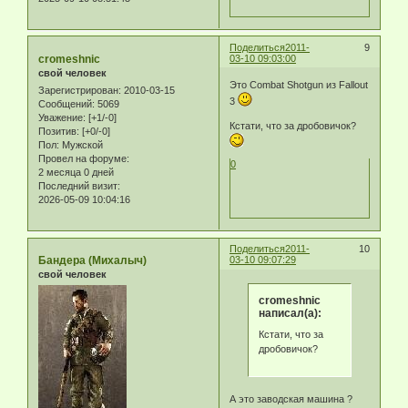
Поделиться
2011-
9
cromeshnic
03-10 09:03:00
свой человек
Это Combat Shotgun из Fallout
Зарегистрирован
: 2010-03-15
3
Сообщений:
5069
Уважение:
[+1/-0]
Кстати, что за дробовичок?
Позитив:
[+0/-0]
Пол:
Мужской
Провел на форуме:
0
2 месяца 0 дней
Последний визит:
2026-05-09 10:04:16
Поделиться
2011-
10
Бандера (Михалыч)
03-10 09:07:29
свой человек
cromeshnic
написал(а):
Кстати, что за
дробовичок?
А это заводская машина ?