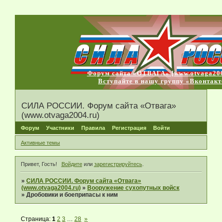
Форум сайта «ОТВАГА» [www.otvaga200
Вступайте в нашу группу «Вконтакт
СИЛА РОССИИ. Форум сайта «Отвага»
(www.otvaga2004.ru)
Форум
Участники
Правила
Регистрация
Войти
Активные темы
Привет, Гость!
Войдите
или
зарегистрируйтесь
.
»
СИЛА РОССИИ. Форум сайта «Отвага»
(www.otvaga2004.ru)
»
Вооружение сухопутных войск
»
Дробовики и боеприпасы к ним
Страница:
1
2
3
…
28
»