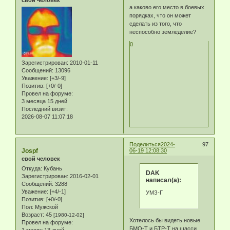
свой человек
а каково его место в боевых
порядках, что он может
сделать из того, что
неспособно земледелие?
0
Зарегистрирован
: 2010-01-11
Сообщений:
13096
Уважение:
[+3/-9]
Позитив:
[+0/-0]
Провел на форуме:
3 месяца 15 дней
Последний визит:
2026-08-07 11:07:18
Поделиться
2024-
97
Jospf
06-19 12:08:30
свой человек
Откуда:
Кубань
DAK
Зарегистрирован
: 2016-02-01
написал(а):
Сообщений:
3288
Уважение:
[+4/-1]
УМЗ-Г
Позитив:
[+0/-0]
Пол:
Мужской
Возраст:
45
[1980-12-02]
Хотелось бы видеть новые
Провел на форуме:
БМО-Т и БТР-Т на шасси
1 месяц 13 дней