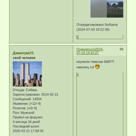
Отредактировано NoName
(2024-07-03 19:22:39)
0
Поделиться
2024-
99
ДимитриUS
07-03 19:42:27
свой человек
неужели тяжелая БМП?!
наконец то!
0
Откуда:
Сибирь
Зарегистрирован
: 2014-02-21
Сообщений:
14504
Уважение:
[+12/-4]
Позитив:
[+0/-0]
Пол:
Мужской
Провел на форуме:
4 месяца 16 дней
Последний визит:
2025-03-21 17:58:30