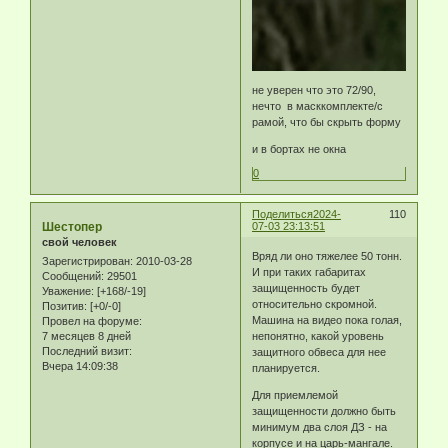
не уверен что это 72/90,
нечто в масккомплекте/с
рамой, что бы скрыть форму
и в бортах не окна
0
Поделиться
2024-
110
Шестопер
07-03 23:13:51
свой человек
Вряд ли оно тяжелее 50 тонн.
Зарегистрирован
: 2010-03-28
И при таких габаритах
Сообщений:
29501
защищенность будет
Уважение:
[+168/-19]
относительно скромной.
Позитив:
[+0/-0]
Машина на видео пока голая,
Провел на форуме:
непонятно, какой уровень
7 месяцев 8 дней
Последний визит:
защитного обвеса для нее
Вчера 14:09:38
планируется.
Для приемлемой
защищенности должно быть
минимум два слоя ДЗ - на
корпусе и на царь-мангале.