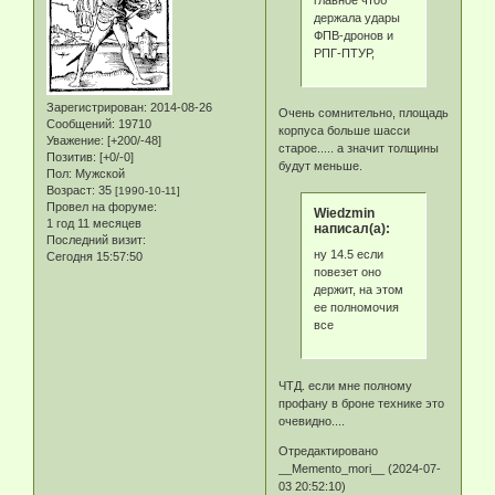
главное чтоб
держала удары
ФПВ-дронов и
РПГ-ПТУР,
Зарегистрирован
: 2014-08-26
Очень сомнительно, площадь
Сообщений:
19710
корпуса больше шасси
Уважение:
[+200/-48]
старое..... а значит толщины
Позитив:
[+0/-0]
будут меньше.
Пол:
Мужской
Возраст:
35
[1990-10-11]
Провел на форуме:
Wiedzmin
1 год 11 месяцев
написал(а):
Последний визит:
ну 14.5 если
Сегодня 15:57:50
повезет оно
держит, на этом
ее полномочия
все
ЧТД. если мне полному
профану в броне технике это
очевидно....
Отредактировано
__Memento_mori__ (2024-07-
03 20:52:10)