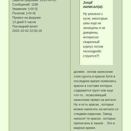
Jospf
Сообщений:
1168
написал(а):
Уважение:
[+0/-0]
Позитив:
[+0/-0]
Ну реально с
Провел на форуме:
нуля, некоторые
13 дней 5 часов
швы еще не
Последний визит:
зачищены и не
2025-10-02 22:00:18
доварены,
интересно
сваренный
корпус потом
песко/дробо
струится?!
должен . потом нанесение
слоя грунта и краски.Хотя в
последнее время появились
краски в составе которых
содержится грунт или еще
что-то , позволяющий
нанесение прямо на металл.
Ну и есть краски , которые
можно наносить на металл со
следами коррозии. Завод
наносит те краски , которые
прописаны в заказе . Это в
мирное время.