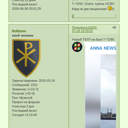
Т-72/92. Опять турель НСВТ/
Последний визит:
2026-06-08 20:51:29
Корд не дистанционная!
((
0
Поделиться
2024-
98
NoName
07-03 19:19:52
свой человек
Новый ТБТР на базе Т-72/90
Зарегистрирован
: 2015-02-24
Сообщений:
2322
Уважение:
[+13/-2]
Позитив:
[+0/-0]
Пол:
Мужской
Провел на форуме:
4 месяца 3 дня
Последний визит:
Сегодня 14:19:40