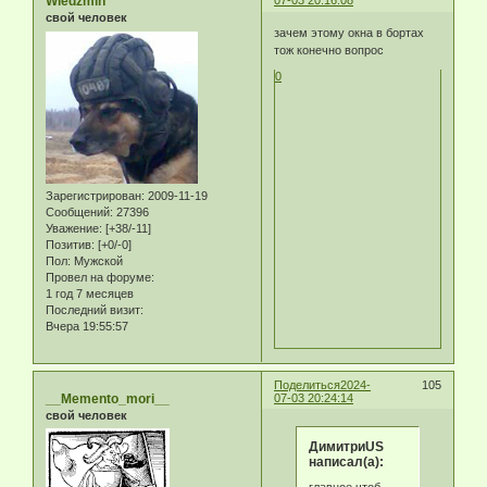
Wiedzmin
07-03 20:16:08
свой человек
зачем этому окна в бортах
тож конечно вопрос
0
Зарегистрирован
: 2009-11-19
Сообщений:
27396
Уважение:
[+38/-11]
Позитив:
[+0/-0]
Пол:
Мужской
Провел на форуме:
1 год 7 месяцев
Последний визит:
Вчера 19:55:57
Поделиться
2024-
105
__Memento_mori__
07-03 20:24:14
свой человек
ДимитриUS
написал(а):