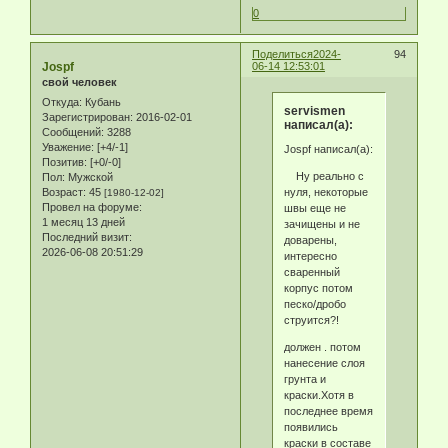
0
Поделиться
2024-
94
Jospf
06-14 12:53:01
свой человек
Откуда:
Кубань
servismen
Зарегистрирован
: 2016-02-01
написал(а):
Сообщений:
3288
Уважение:
[+4/-1]
Jospf написал(а):
Позитив:
[+0/-0]
Ну реально с
Пол:
Мужской
нуля, некоторые
Возраст:
45
[1980-12-02]
Провел на форуме:
швы еще не
1 месяц 13 дней
зачищены и не
Последний визит:
доварены,
2026-06-08 20:51:29
интересно
сваренный
корпус потом
песко/дробо
струится?!
должен . потом
нанесение слоя
грунта и
краски.Хотя в
последнее время
появились
краски в составе