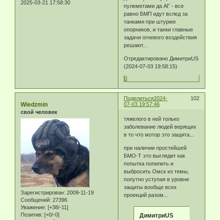
2025-03-21 17:58:30
пулеметами да АГ - все
равно БМП идут вслед за
танками при штурме
опорников, и танки главные
задачи огневого воздействия
решают...
Отредактировано ДимитриUS
(2024-07-03 19:58:15)
0
Поделиться
2024-
102
Wiedzmin
07-03 19:57:46
свой человек
тяжелого в ней только
заболевание людей верящих
в то что мотор это защита...
при наличии простейшей
БМО-Т это выглядит как
попытка попилить и
выбросить Омск из темы,
попутно уступая в уровне
защиты вообще всех
Зарегистрирован
: 2009-11-19
проекций разом...
Сообщений:
27396
Уважение:
[+38/-11]
Позитив:
[+0/-0]
ДимитриUS