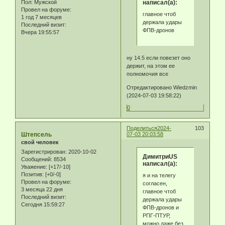
Пол:
Мужской
написал(а):
Провел на форуме:
главное чтоб
1 год 7 месяцев
держала удары
Последний визит:
ФПВ-дронов
Вчера 19:55:57
ну 14.5 если повезет оно
держит, на этом ее
полномочия все
Отредактировано Wiedzmin
(2024-07-03 19:58:22)
0
Поделиться
2024-
103
Штепсель
07-03 20:03:58
свой человек
Зарегистрирован
: 2020-10-02
ДимитриUS
Сообщений:
8534
написал(а):
Уважение:
[+17/-10]
Позитив:
[+0/-0]
я и на телегу
Провел на форуме:
согласен,
3 месяца 22 дня
главное чтоб
Последний визит:
держала удары
Сегодня 15:59:27
ФПВ-дронов и
РПГ-ПТУР,
можно даже без