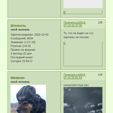
0
Поделиться
2024-
108
Штепсель
07-03 22:37:36
свой человек
То, что на видео на эту
Зарегистрирован
: 2020-10-02
картинку не похоже.
Сообщений:
8534
Уважение:
[+17/-10]
0
Позитив:
[+0/-0]
Провел на форуме:
3 месяца 22 дня
Последний визит:
Сегодня 15:59:27
Поделиться
2024-
109
Wiedzmin
07-03 23:01:54
свой человек
посмотрел еще раз