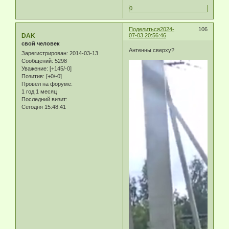
0
Поделиться
2024-
106
DAK
07-03 20:56:46
свой человек
Антенны сверху?
Зарегистрирован
: 2014-03-13
Сообщений:
5298
Уважение:
[+145/-0]
Позитив:
[+0/-0]
Провел на форуме:
1 год 1 месяц
Последний визит:
Сегодня 15:48:41