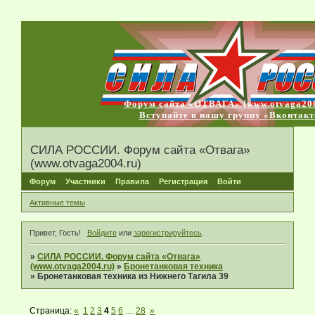
Форум сайта «ОТВАГА» [www.otvaga200
Вступайте в нашу группу «Вконтакт
СИЛА РОССИИ. Форум сайта «Отвага»
(www.otvaga2004.ru)
Форум
Участники
Правила
Регистрация
Войти
Активные темы
Привет, Гость!
Войдите
или
зарегистрируйтесь
.
»
СИЛА РОССИИ. Форум сайта «Отвага»
(www.otvaga2004.ru)
»
Бронетанковая техника
»
Бронетанковая техника из Нижнего Тагила 39
Страница:
«
1
2
3
4
5
6
…
28
»