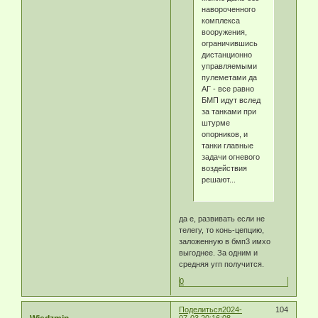
навороченного
комплекса
вооружения,
ограничившись
дистанционно
управляемыми
пулеметами да
АГ - все равно
БМП идут вслед
за танками при
штурме
опорников, и
танки главные
задачи огневого
воздействия
решают...
да е, развивать если не
телегу, то конь-цепцию,
заложенную в бмп3 имхо
выгоднее. За одним и
средняя угп получится.
0
Поделиться
2024-
104