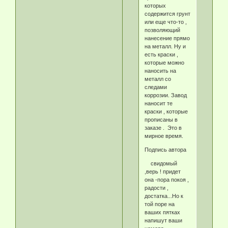
которых
содержится грунт
или еще что-то ,
позволяющий
нанесение прямо
на металл. Ну и
есть краски ,
которые можно
наносить на
металл со
следами
коррозии. Завод
наносит те
краски , которые
прописаны в
заказе . Это в
мирное время.
Подпись автора
свидомый
,верь ! придет
она -пора покоя ,
радости ,
достатка...Но к
той поре на
ваших пятках
напишут ваши