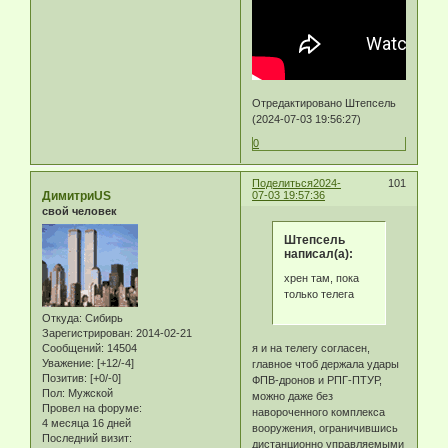
Отредактировано Штепсель
(2024-07-03 19:56:27)
0
Поделиться
2024-
101
ДимитриUS
07-03 19:57:36
свой человек
Штепсель
написал(а):
хрен там, пока
только телега
Откуда:
Сибирь
Зарегистрирован
: 2014-02-21
Сообщений:
14504
я и на телегу согласен,
Уважение:
[+12/-4]
главное чтоб держала удары
Позитив:
[+0/-0]
ФПВ-дронов и РПГ-ПТУР,
Пол:
Мужской
можно даже без
Провел на форуме:
навороченного комплекса
4 месяца 16 дней
вооружения, ограничившись
Последний визит:
дистанционно управляемыми