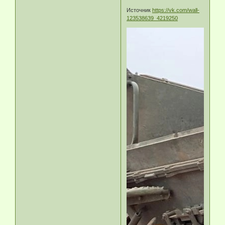
Источник
https://vk.com/wall-
123538639_4219250