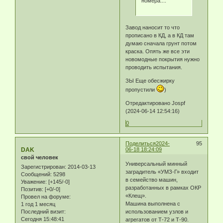
номера....
Завод наносит то что
прописано в КД, а в КД там
думаю сначала грунт потом
краска. Опять же все эти
новомодные покрытия нужно
проводить испытания.
ЗЫ Еще обесжирку
пропустили
)
Отредактировано Jospf
(2024-06-14 12:54:16)
0
Поделиться
2024-
95
DAK
06-18 18:24:09
свой человек
Универсальный минный
Зарегистрирован
: 2014-03-13
заградитель «УМЗ-Г» входит
Сообщений:
5298
в семейство машин,
Уважение:
[+145/-0]
разработанных в рамках ОКР
Позитив:
[+0/-0]
«Клещ».
Провел на форуме:
Машина выполнена с
1 год 1 месяц
Последний визит:
использованием узлов и
Сегодня 15:48:41
агрегатов от Т-72 и Т-90.