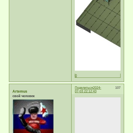
0
Поделиться
2024-
107
Artemus
07-03 22:12:43
свой человек