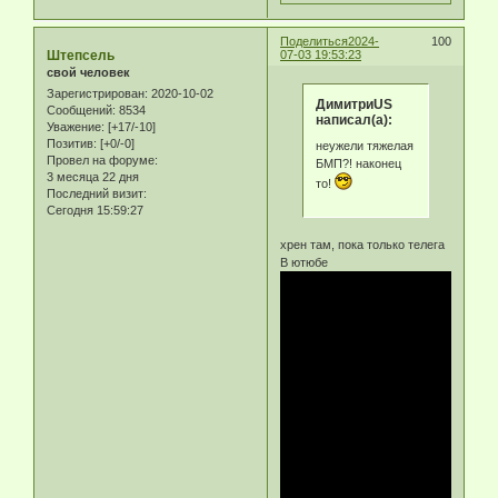
Поделиться
2024-
100
Штепсель
07-03 19:53:23
свой человек
Зарегистрирован
: 2020-10-02
ДимитриUS
Сообщений:
8534
написал(а):
Уважение:
[+17/-10]
Позитив:
[+0/-0]
неужели тяжелая
Провел на форуме:
БМП?! наконец
3 месяца 22 дня
то!
Последний визит:
Сегодня 15:59:27
хрен там, пока только телега
В ютюбе