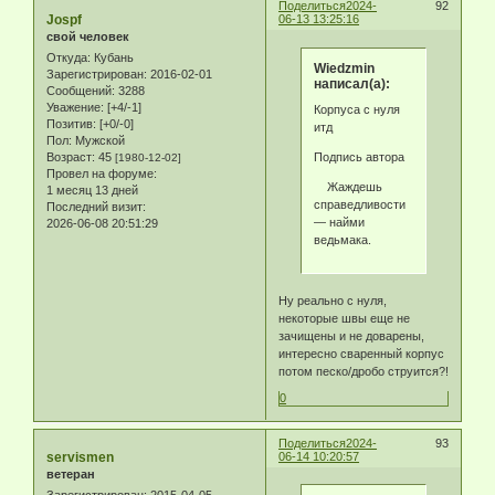
Поделиться
2024-
92
Jospf
06-13 13:25:16
свой человек
Откуда:
Кубань
Wiedzmin
Зарегистрирован
: 2016-02-01
написал(а):
Сообщений:
3288
Уважение:
[+4/-1]
Корпуса с нуля
Позитив:
[+0/-0]
итд
Пол:
Мужской
Подпись автора
Возраст:
45
[1980-12-02]
Провел на форуме:
Жаждешь
1 месяц 13 дней
справедливости
Последний визит:
— найми
2026-06-08 20:51:29
ведьмака.
Ну реально с нуля,
некоторые швы еще не
зачищены и не доварены,
интересно сваренный корпус
потом песко/дробо струится?!
0
Поделиться
2024-
93
servismen
06-14 10:20:57
ветеран
Зарегистрирован
: 2015-04-05