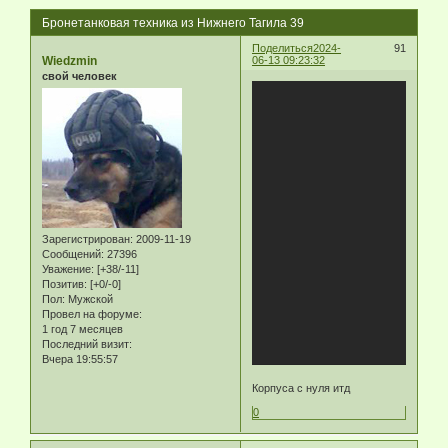
Бронетанковая техника из Нижнего Тагила 39
Поделиться
2024-
91
Wiedzmin
06-13 09:23:32
свой человек
Зарегистрирован
: 2009-11-19
Сообщений:
27396
Уважение:
[+38/-11]
Позитив:
[+0/-0]
Пол:
Мужской
Провел на форуме:
1 год 7 месяцев
Последний визит:
Вчера 19:55:57
Корпуса с нуля итд
0