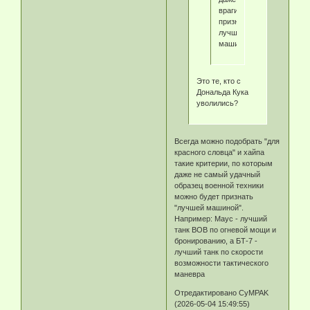
враги
признали
лучшей
машиной.
Это те, кто с
Дональда Кука
уволились?
Всегда можно подобрать "для
красного словца" и хайпа
такие критерии, по которым
даже не самый удачный
образец военной техники
можно будет признать
"лучшей машиной".
Например: Маус - лучший
танк ВОВ по огневой мощи и
бронированию, а БТ-7 -
лучший танк по скорости
возможности тактического
маневра
Отредактировано CyMPAK
(2026-05-04 15:49:55)