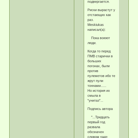
подвергается.
Риски вырастут у
отстающих как
раз.
Meskiukas
написал(а):
Пока воюют
люди.
Когда то перед
ПМВ старички в
больших
погонах, были
против
пулеметов ибо те
жрут пули
тоннами......
Но история их
смыла в
"унитаз"...
Подпись автора
"...Тридцать
первый год
развала
обозначен
словом «ад»