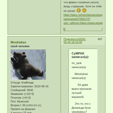
что фимоз головного мозга
вещь страшная. Хотя он тебе
не грозит.
https://tass.ru/mezhdunarodnaya-
panorama/27255173?
utm_referrer=https://www.google.com/
0
Поделиться
2026-
697
Meskiukas
05-04 18:16:49
свой человек
CyMPAK
написал(а):
mr_tank
написал(а):
Meskiukas
написал(а):
Откуда:
Клайпеда
Её даже
Зарегистрирован
: 2010-08-16
враги признали
Сообщений:
9546
лучшей
Уважение:
[+10/-5]
машиной.
Позитив:
[+0/-0]
Пол:
Мужской
Это те, кто с
Возраст:
66
[1960-03-11]
Дональда Кука
Провел на форуме:
уволились?
4 месяца 23 дня