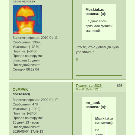
свой человек
Meskiukas
написал(а):
Её даже враги
признали лучшей
машиной.
Зарегистрирован
: 2010-01-11
Сообщений:
13096
Уважение:
[+3/-9]
Это те, кто с Дональда Кука
Позитив:
[+0/-0]
уволились?
Провел на форуме:
0
3 месяца 15 дней
Последний визит:
Сегодня 08:19:04
Поделиться
2026-
695
CyMPAK
05-04 15:48:32
постоялец
Зарегистрирован
: 2020-01-17
mr_tank
Сообщений:
478
написал(а):
Уважение:
[+10/-2]
Позитив:
[+2/-0]
Провел на форуме:
Meskiukas
13 дней 13 часов
написал(а):
Последний визит:
Её
2026-08-04 17:49:13
даже