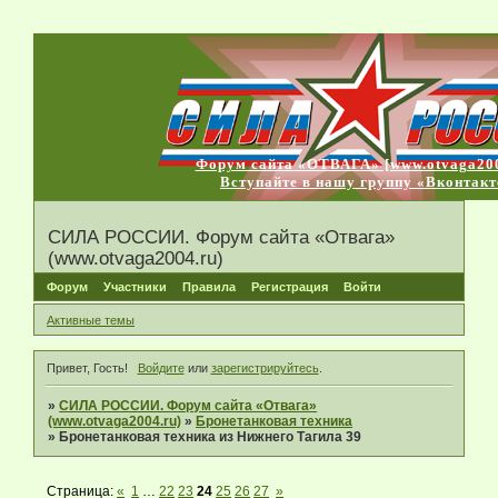
Форум сайта «ОТВАГА» [www.otvaga200
Вступайте в нашу группу «Вконтакт
СИЛА РОССИИ. Форум сайта «Отвага»
(www.otvaga2004.ru)
Форум
Участники
Правила
Регистрация
Войти
Активные темы
Привет, Гость!
Войдите
или
зарегистрируйтесь
.
»
СИЛА РОССИИ. Форум сайта «Отвага»
(www.otvaga2004.ru)
»
Бронетанковая техника
»
Бронетанковая техника из Нижнего Тагила 39
Страница:
«
1
…
22
23
24
25
26
27
»