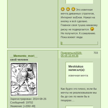
Это извечная
мечта диванных стратегов,
Интернет воЕнов. Нажал на
кнопку и всё сделано.
Главное своя тушка никакому
риску не подвергается.
Не получится. К сожалению.
Пока воюют люди.
0
Поделиться
2026-
703
__Memento_mori__
05-05 15:44:36
свой человек
Meskiukas
написал(а):
извечная мечта
Как будто это плохо, если бы
мечты не реализовывали мы
бы до сих по жили бы в
Зарегистрирован
: 2014-08-26
пещерах....
Сообщений:
19702
Уважение:
[+200/-48]