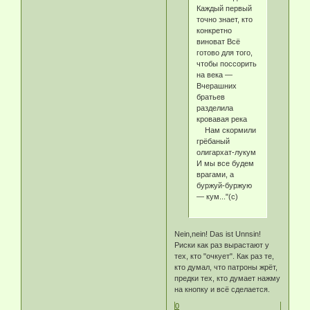
Каждый первый
точно знает, кто
конкретно
виноват Всё
готово для того,
чтобы поссорить
на века —
Вчерашних
братьев
разделила
кровавая река
Нам скормили
грёбаный
олигархат-лукум
И мы все будем
врагами, а
буржуй-буржую
— кум..."(с)
Nein,nein! Das ist Unnsin!
Риски как раз вырастают у
тех, кто "очкует". Как раз те,
кто думал, что патроны жрёт,
предки тех, кто думает нажму
на кнопку и всё сделается.
0