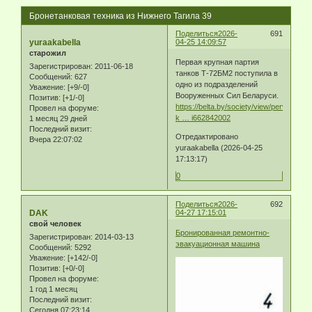
Бронетанковая техника из Нижнего Тагила 39
Поделиться
2026-
691
yuraakabella
04-25 14:09:57
старожил
Первая крупная партия
Зарегистрирован
: 2011-06-18
танков Т-72БМ2 поступила в
Сообщений:
627
одно из подразделений
Уважение:
[+9/-0]
Вооруженных Сил Беларуси.
Позитив:
[+1/-0]
https://belta.by/society/view/pervaja-
Провел на форуме:
k … i662842002
1 месяц 29 дней
Последний визит:
Отредактировано
Вчера 22:07:02
yuraakabella (2026-04-25
17:13:17)
0
Поделиться
2026-
692
DAK
04-27 17:15:01
свой человек
Бронированная ремонтно-
Зарегистрирован
: 2014-03-13
эвакуационная машина
Сообщений:
5292
Уважение:
[+142/-0]
Позитив:
[+0/-0]
Провел на форуме:
1 год 1 месяц
Последний визит:
Сегодня 07:23:14