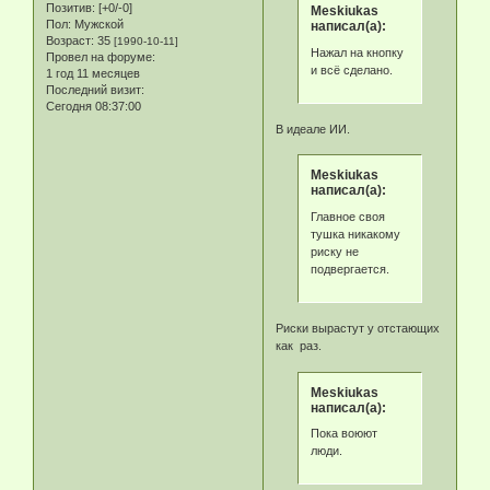
Позитив:
[+0/-0]
Meskiukas
Пол:
Мужской
написал(а):
Возраст:
35
[1990-10-11]
Нажал на кнопку
Провел на форуме:
и всё сделано.
1 год 11 месяцев
Последний визит:
Сегодня 08:37:00
В идеале ИИ.
Meskiukas
написал(а):
Главное своя
тушка никакому
риску не
подвергается.
Риски вырастут у отстающих
как раз.
Meskiukas
написал(а):
Пока воюют
люди.