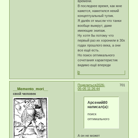
времени.
В последнее время, как мне
кажется, наметился некий
концептуальный тупик.
Я далёк от мысли что танки
вообще вымрут, даже
имеющие экипаж.
Ну хотя бы потому что
первый раз их хоронили в 30х
годах прошлого века, а они
все ещё есть.
Но поиск оптимального
сочетания характеристик
видимо ещё впереди
0
Поделиться
2026-
701
__Memento_mori__
05-05 11:26:44
свой человек
Арсений80
написал(а):
поиск
оптимального
А он не может