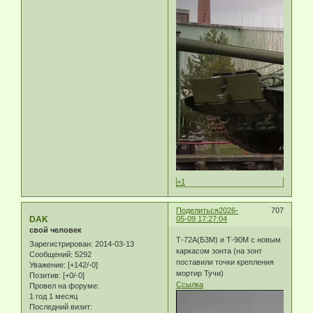
+1
Поделиться
2026-
707
DAK
05-09 17:27:04
свой человек
Т-72А(Б3М) и Т-90М с новым
Зарегистрирован
: 2014-03-13
каркасом зонта (на зонт
Сообщений:
5292
поставили точки крепления
Уважение:
[+142/-0]
мортир Тучи)
Позитив:
[+0/-0]
Ссылка
Провел на форуме:
1 год 1 месяц
Последний визит: