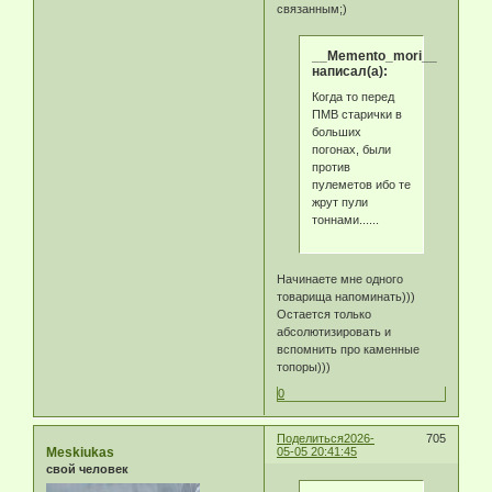
связанным;)
__Memento_mori__
написал(а):
Когда то перед
ПМВ старички в
больших
погонах, были
против
пулеметов ибо те
жрут пули
тоннами......
Начинаете мне одного
товарища напоминать)))
Остается только
абсолютизировать и
вспомнить про каменные
топоры)))
0
Поделиться
2026-
705
Meskiukas
05-05 20:41:45
свой человек