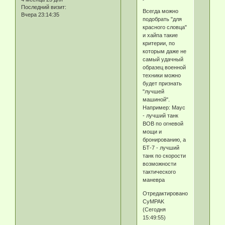
Последний визит:
Всегда можно
Вчера 23:14:35
подобрать "для
красного словца"
и хайпа такие
критерии, по
которым даже не
самый удачный
образец военной
техники можно
будет признать
"лучшей
машиной".
Например: Маус
- лучший танк
ВОВ по огневой
мощи и
бронированию, а
БТ-7 - лучший
танк по скорости
возможности
тактического
маневра
Отредактировано
CyMPAK
(Сегодня
15:49:55)