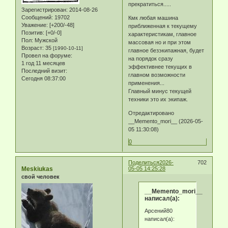
прекратиться.....
Зарегистрирован
: 2014-08-26
Сообщений:
19702
Кмк любая машина
Уважение:
[+200/-48]
приближенная к текущему
Позитив:
[+0/-0]
характеристикам, главное
Пол:
Мужской
массовая но и при этом
Возраст:
35
[1990-10-11]
главное безэкипажная, будет
Провел на форуме:
на порядок сразу
1 год 11 месяцев
эффективнее текущих в
Последний визит:
главном возможности
Сегодня 08:37:00
применения...
Главный минус текущей
техники это их экипаж.
Отредактировано
__Memento_mori__ (2026-05-
05 11:30:08)
0
Поделиться
2026-
702
Meskiukas
05-05 14:25:28
свой человек
__Memento_mori__
написал(а):
Арсений80
написал(а):