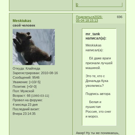
0
Поделиться
2026-
696
Meskiukas
05-04 18:15:13
свой человек
mr_tank
написал(а):
Meskiukas
написал(а):
Её даже враги
признали лучшей
машиной.
Откуда:
Клайпеда
Зарегистрирован
: 2010-08-16
Это те, кто с
Сообщений:
9546
Дональда Кука
Уважение:
[+10/-5]
уволились?
Позитив:
[+0/-0]
Пол:
Мужской
Подпись автора
Возраст:
66
[1960-03-11]
Провел на форуме:
Белая и
4 месяца 23 дня
пушистая
Последний визит:
Россия, это снег
Вчера 23:14:35
и мороз.
Амир! Ну ты же понимаешь,