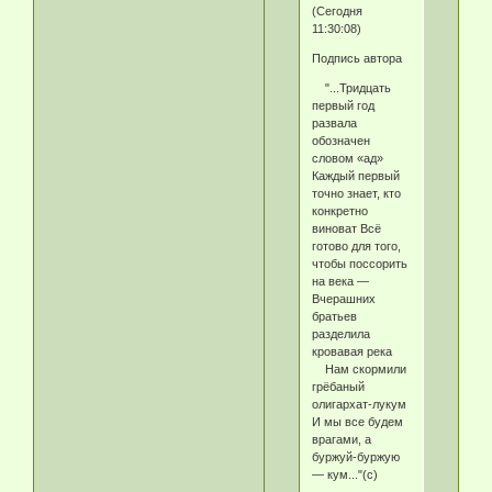
(Сегодня
11:30:08)
Подпись автора
"...Тридцать
первый год
развала
обозначен
словом «ад»
Каждый первый
точно знает, кто
конкретно
виноват Всё
готово для того,
чтобы поссорить
на века —
Вчерашних
братьев
разделила
кровавая река
Нам скормили
грёбаный
олигархат-лукум
И мы все будем
врагами, а
буржуй-буржую
— кум..."(с)