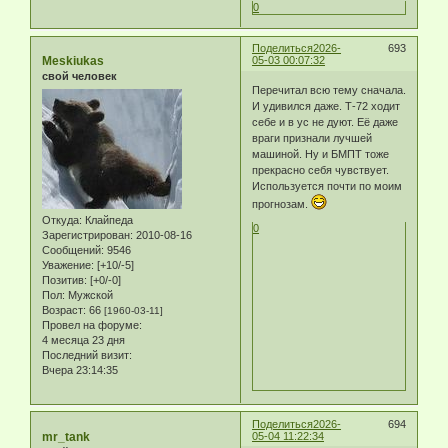
0
Поделиться
2026-
693
Meskiukas
05-03 00:07:32
свой человек
Перечитал всю тему сначала.
И удивился даже. Т-72 ходит
себе и в ус не дуют. Её даже
враги признали лучшей
машиной. Ну и БМПТ тоже
прекрасно себя чувствует.
Используется почти по моим
прогнозам.
Откуда:
Клайпеда
0
Зарегистрирован
: 2010-08-16
Сообщений:
9546
Уважение:
[+10/-5]
Позитив:
[+0/-0]
Пол:
Мужской
Возраст:
66
[1960-03-11]
Провел на форуме:
4 месяца 23 дня
Последний визит:
Вчера 23:14:35
Поделиться
2026-
694
mr_tank
05-04 11:22:34