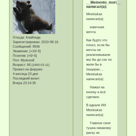
__Memento_mori__
написал(а):
Meskiukas
написал(а):
извечная
мечта
Откуда:
Клайпеда
Как будто это
Зарегистрирован
: 2010-08-16
плохо, если бы
Сообщений:
9546
мечты не
Уважение:
[+10/-5]
реализовывали
Позитив:
[+0/-0]
мы бы до сих по
Пол:
Мужской
жили бы в
Возраст:
66
[1960-03-11]
пещерах....
Провел на форуме:
4 месяца 23 дня
Meskiukas
Последний визит:
написал(а):
Вчера 23:14:35
Нажал на
кнопку и всё
сделано.
В идеале ИИ.
Meskiukas
написал(а):
Главное своя
тушка никакому
риску не