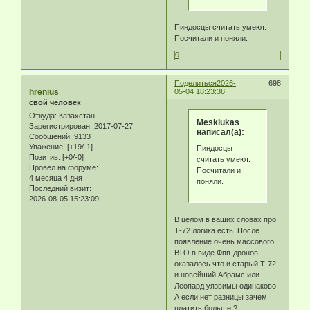
Пиндосцы считать умеют.
Посчитали и поняли.
0
Поделиться
2026-
698
hrenius
05-04 18:23:38
свой человек
Откуда:
Казахстан
Meskiukas
Зарегистрирован
: 2017-07-27
написал(а):
Сообщений:
9133
Уважение:
[+19/-1]
Пиндосцы
Позитив:
[+0/-0]
считать умеют.
Провел на форуме:
Посчитали и
4 месяца 4 дня
поняли.
Последний визит:
2026-08-05 15:23:09
В целом в ваших словах про
Т-72 логика есть. После
появление очень массового
ВТО в виде Фпв-дронов
оказалось что и старый Т-72
и новейший Абрамс или
Леопард уязвимы одинаково.
А если нет разницы зачем
платить больше ?