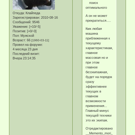
поиск
оптимального
Откуда:
Клайпеда
А он не может
Зарегистрирован
: 2010-08-16
прекратиться.....
Сообщений:
9546
Уважение:
[+10/-5]
Кмк любая
Позитив:
[+0/-0]
машина
Пол:
Мужской
приближенная к
Возраст:
66
[1960-03-11]
текущему
Провел на форуме:
характеристикам,
4 месяца 23 дня
главное
Последний визит:
массовая но и
Вчера 23:14:35
при этом
главное
безэкипажная,
будет на порядок
сразу
эффективнее
текущих в
главном
возможности
применения...
Главный минус
текущей техники
это их экипаж.
Отредактировано
__Memento_mori__