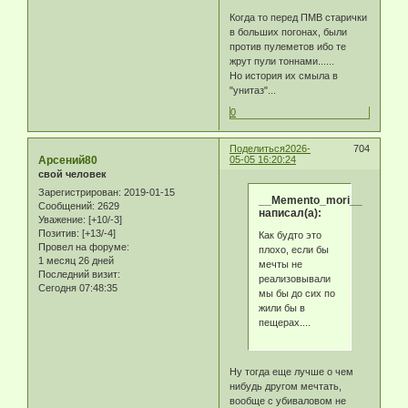
Когда то перед ПМВ старички
в больших погонах, были
против пулеметов ибо те
жрут пули тоннами......
Но история их смыла в
"унитаз"...
0
Поделиться
2026-
704
Арсений80
05-05 16:20:24
свой человек
Зарегистрирован
: 2019-01-15
__Memento_mori__
Сообщений:
2629
написал(а):
Уважение:
[+10/-3]
Позитив:
[+13/-4]
Как будто это
Провел на форуме:
плохо, если бы
1 месяц 26 дней
мечты не
Последний визит:
реализовывали
Сегодня 07:48:35
мы бы до сих по
жили бы в
пещерах....
Ну тогда еще лучше о чем
нибудь другом мечтать,
вообще с убиваловом не