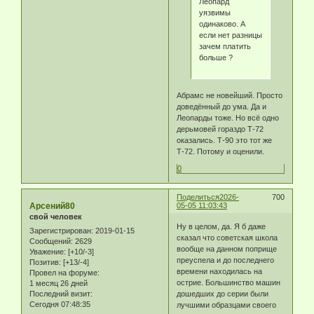
Леопард
уязвимы
одинаково. А
если нет разницы
зачем платить
больше ?
Абрамс не новейший. Просто
доведённый до ума. Да и
Леопарды тоже. Но всё одно
дерьмовей гораздо Т-72
оказались. Т-90 это тот же
Т-72. Потому и оценили.
0
Поделиться
2026-
700
Арсений80
05-05 11:03:43
свой человек
Ну в целом, да. Я б даже
Зарегистрирован
: 2019-01-15
сказал что советская школа
Сообщений:
2629
вообще на данном поприще
Уважение:
[+10/-3]
преуспела и до последнего
Позитив:
[+13/-4]
времени находилась на
Провел на форуме:
острие. Большинство машин
1 месяц 26 дней
Последний визит:
дошедших до серии были
Сегодня 07:48:35
лучшими образцами своего