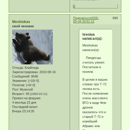
0
Поделиться
2026-
699
Meskiukas
05-04 20:51:12
свой человек
hrenius
написал(а):
Meskiukas
написал(а):
Пиндосцы
считать умеют.
Посчитали и
Откуда:
Клайпеда
поняли.
Зарегистрирован
: 2010-08-16
Сообщений:
9546
В целом в ваших
Уважение:
[+10/-5]
словах про Т-72
Позитив:
[+0/-0]
логика есть.
Пол:
Мужской
После появление
Возраст:
66
[1960-03-11]
очень массового
Провел на форуме:
4 месяца 23 дня
ВТО в виде Фпв-
Последний визит:
дронов
Вчера 23:14:35
оказалось что и
старый Т-72 и
новейший
Абрамс или