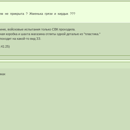
чем не прикрыта ? Жменька грязи и кирдык ???
омню, войсковые испытания только СВК проходила.
ная коробка и шахта магазина отлиты одной деталью из "пластика."
походит на какой-то вид ЗЗ.
:41:25)
пках