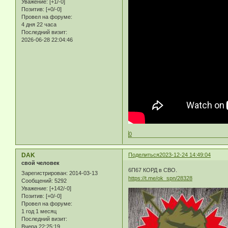
Уважение:
[+1/-0]
Позитив:
[+0/-0]
Провел на форуме:
4 дня 22 часа
Последний визит:
2026-06-28 22:04:46
0
DAK
Поделиться
2023-12-24 14:49:04
свой человек
6П67 КОРД в СВО.
Зарегистрирован
: 2014-03-13
https://t.me/ok_spn/28328
Сообщений:
5292
Уважение:
[+142/-0]
Позитив:
[+0/-0]
Провел на форуме:
1 год 1 месяц
Последний визит:
Вчера 22:25:19