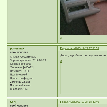
0
powermax
Поделиться
2023-12-24 17:55:59
свой человек
Дыра , где бегает затвор ничем н
Откуда:
Севастополь
Зарегистрирован
: 2014-07-19
0
Сообщений:
6606
Уважение:
[+48/-22]
Позитив:
[+0/-0]
Пол:
Мужской
Провел на форуме:
2 месяца 22 дня
Последний визит:
Вчера 08:54:58
Serj_
Поделиться
2023-12-24 18:40:40
свой человек