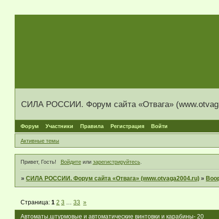
СИЛА РОССИИ. Форум сайта «Отвага» (www.otvaga
Форум
Участники
Правила
Регистрация
Войти
Активные темы
Привет, Гость!
Войдите
или
зарегистрируйтесь
.
»
СИЛА РОССИИ. Форум сайта «Отвага» (www.otvaga2004.ru)
»
Воо
Страница:
1
2
3
…
33
»
Автоматы,штурмовые и автоматические винтовки и карабины- 20