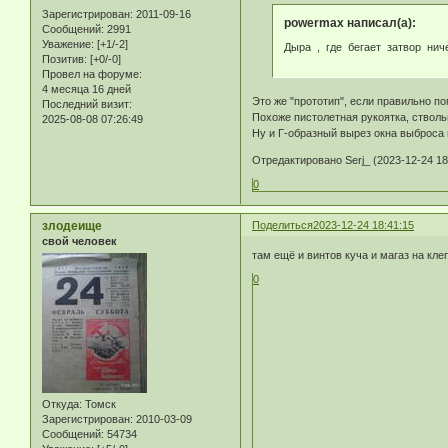
Зарегистрирован
: 2011-09-16
powermax написал(а):
Сообщений:
2991
Уважение:
[+1/-2]
Дыра , где бегает затвор ни
Позитив:
[+0/-0]
Провел на форуме:
4 месяца 16 дней
Это же "прототип", если правильно п
Последний визит:
Похоже пистолетная рукоятка, стволь
2025-08-08 07:26:49
Ну и Г-образный вырез окна выброса 
Отредактировано Serj_ (2023-12-24 18
0
злодеище
Поделиться
2023-12-24 18:41:15
свой человек
там ещё и винтов куча и магаз на кле
0
Откуда:
Томск
Зарегистрирован
: 2010-03-09
Сообщений:
54734