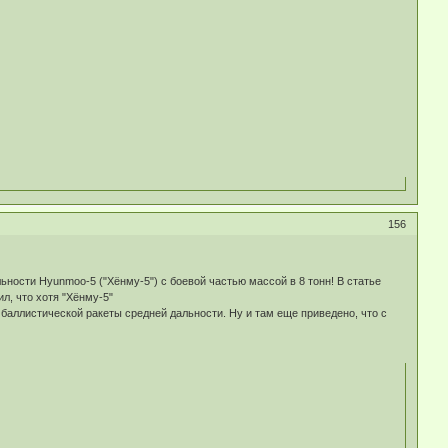
156
ности Hyunmoo-5 ("Хёнму-5") с боевой частью массой в 8 тонн! В статье
л, что хотя "Хёнму-5"
 баллистической ракеты средней дальности. Ну и там еще приведено, что с