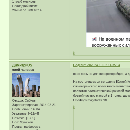
1 год 0 месяцев
Последний визит:
2026-07-13 00:10:14
0
ДимитриUS
Поделиться
2024-10-02 14:35:04
свой человек
ясен пень не для северокорейцев, а д
На состоявшемся сегодня в Южной Ко
южнокорейского новостного агентства
является баллистической ракетой мал
боевой частью массой в 1 тонну, дал
t.me/ImpNavigator/8698
Откуда:
Сибирь
Зарегистрирован
: 2014-02-21
0
Сообщений:
14504
Уважение:
[+12/-4]
Позитив:
[+0/-0]
Пол:
Мужской
Провел на форуме: