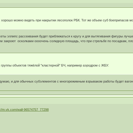
, хорошо можно видеть при накрытии лесополок РБК. Тот же объем суб боеприпасов м
ссеты эллипс рассеивания будет приближаться к кругу и для вытягивания фигуры лучш
м закроют осколками оооочень солидную площадь, что при стрельбе по посадкам, пло
 группы объектов тяжёлой "кластерной" БЧ, например аэродром с ЖБУ.
о, думаю, и для обычных субэлементов с многорежимным взрываком работы будет вагон
s://m.vk.com/wall-96574757_77298