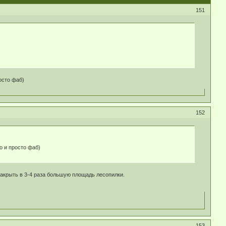
151
осто фаб)
152
о и просто фаб)
накрыть в 3-4 раза большую площадь лесопилки.
153