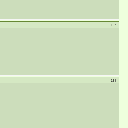
157
158