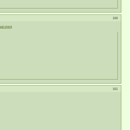
160
ail.shtml
161