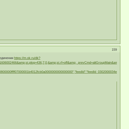
159
оединении
https://m.ok.ru/dk?
6002466&amp;st.plog=436;7;0;&amp;st.rf=off&amp;_prevCmd=altGroupMain&amp;tkn=13
10200800000ffff07000001b4012fcb0a0000000000000000","feedId":"feedId_0302000034e3409d