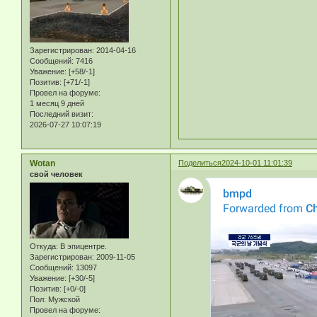
Зарегистрирован
: 2014-04-16
Сообщений:
7416
Уважение:
[+58/-1]
Позитив:
[+71/-1]
Провел на форуме:
1 месяц 9 дней
Последний визит:
2026-07-27 10:07:19
Wotan
Поделиться
2024-10-01 11:01:39
свой человек
Откуда:
В эпицентре.
Зарегистрирован
: 2009-11-05
Сообщений:
13097
Уважение:
[+30/-5]
Позитив:
[+0/-0]
Пол:
Мужской
Провел на форуме: