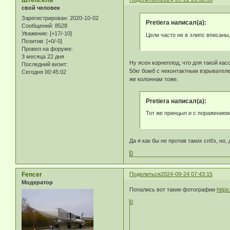
Штепсель
свой человек
Зарегистрирован
: 2020-10-02
Pretiera написал(а):
Сообщений:
8528
Уважение:
[+17/-10]
Цели часто не в элипс вписаны
Позитив:
[+0/-0]
Провел на форуме:
3 месяца 22 дня
Ну ясен корнеплод, что для такой ка
Последний визит:
50кг бомб с неконтактным взрывателе
Сегодня 00:45:02
же колоннам тоже.
Pretiera написал(а):
Тот же принцып и с поражением
Да я как бы не против таких спбэ, н
0
Fencer
Поделиться
2024-09-24 07:43:15
Модератор
Попались вот такие фотографии
http
0