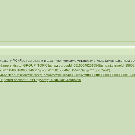
ракету РК «Ярс» загрузили в шахтную пусковую установку в Козельском ракетном с
amp;st.dsctp=GROUP_TOPIC&amp;st.groupId=58150646251554&amp;st.themeId=15603160
{"topicId":"156031606002466","groupId":"58150646251554","target":"topicCard"},
02466","feedPosition":"0","feedFeatures":"0e01b400020202ffffff0000ffff000000000000000
"101","offerLocation":"FEED"}]&amp;_cl.sID=altGroupMain