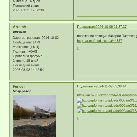
4 месяца 16 дней
Последний визит:
2025-03-21 17:58:30
ArtemV
Поделиться
2024-10-09 21:37:37
ветеран
поражение позиции батареи Патриот,
Зарегистрирован
: 2014-10-02
https://t.me/mod_russia/44337
Сообщений:
1479
Уважение:
[+1/-1]
0
Позитив:
[+0/-0]
Провел на форуме:
1 месяц 18 дней
Последний визит:
2026-08-02 14:42:54
Fencer
Поделиться
2024-11-02 05:30:14
Модератор
https://m.ok.ru/dk?st.cmd=altGroupMa
0