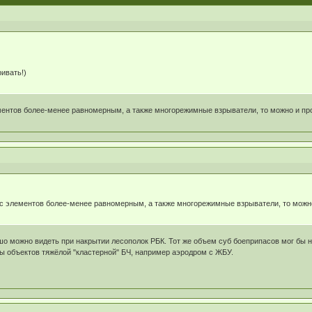
ивать!)
ментов более-менее равномерным, а также многорежимные взрыватели, то можно и пр
ос элементов более-менее равномерным, а также многорежимные взрыватели, то можн
шо можно видеть при накрытии лесополок РБК. Тот же объем суб боеприпасов мог бы 
ы объектов тяжёлой "кластерной" БЧ, например аэродром с ЖБУ.