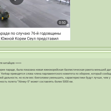
ля китайцев ===>
рее параде, была показана новая южнокорейская баллистическая ракета меньшей даль
 Yonhap приводятся слова члена парламентского комитета по обороне, который сообщи
ой дальности, но если вес боеголовки уменьшить, характеристики будут лучше, чем у
ьность полета "Хёнму-5" может составлять более 5000 км.