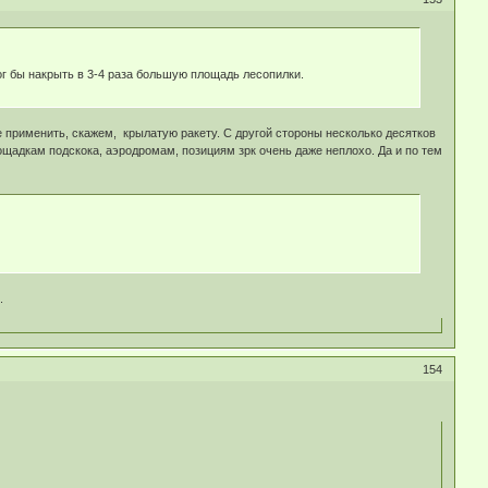
ог бы накрыть в 3-4 раза большую площадь лесопилки.
е применить, скажем, крылатую ракету. С другой стороны несколько десятков
щадкам подскока, аэродромам, позициям зрк очень даже неплохо. Да и по тем
.
154