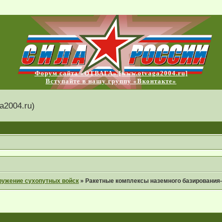
Форум сайта «ОТВАГА» [www.otvaga2004.ru]
Вступайте в нашу группу «Вконтакте»
2004.ru)
ружение сухопутных войск
»
Ракетные комплексы наземного базирования