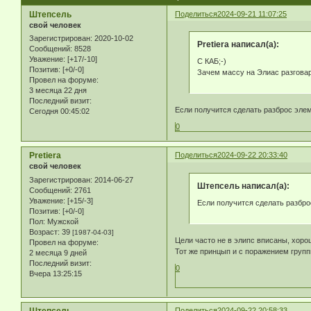
Штепсель
Поделиться
2024-09-21 11:07:25
свой человек
Зарегистрирован
: 2020-10-02
Pretiera написал(а):
Сообщений:
8528
Уважение:
[+17/-10]
С КАБ;-)
Позитив:
[+0/-0]
Зачем массу на Элиас разговар
Провел на форуме:
3 месяца 22 дня
Последний визит:
Если получится сделать разброс эле
Сегодня 00:45:02
0
Pretiera
Поделиться
2024-09-22 20:33:40
свой человек
Зарегистрирован
: 2014-06-27
Штепсель написал(а):
Сообщений:
2761
Уважение:
[+15/-3]
Если получится сделать разбр
Позитив:
[+0/-0]
Пол:
Мужской
Возраст:
39
[1987-04-03]
Цели часто не в элипс вписаны, хоро
Провел на форуме:
Тот же принцып и с поражением групп
2 месяца 9 дней
Последний визит:
0
Вчера 13:25:15
Поделиться
2024-09-22 20:58:33