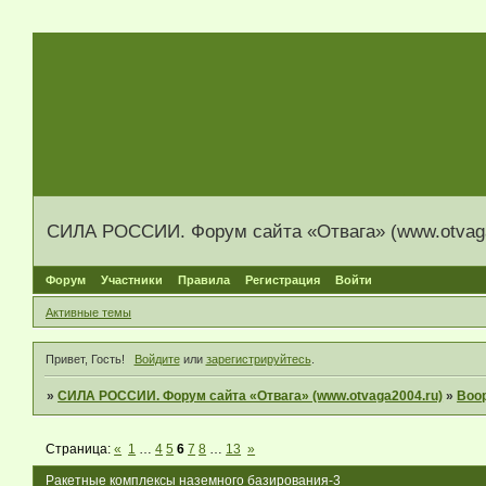
СИЛА РОССИИ. Форум сайта «Отвага» (www.otvaga
Форум
Участники
Правила
Регистрация
Войти
Активные темы
Привет, Гость!
Войдите
или
зарегистрируйтесь
.
»
СИЛА РОССИИ. Форум сайта «Отвага» (www.otvaga2004.ru)
»
Воо
Страница:
«
1
…
4
5
6
7
8
…
13
»
Ракетные комплексы наземного базирования-3