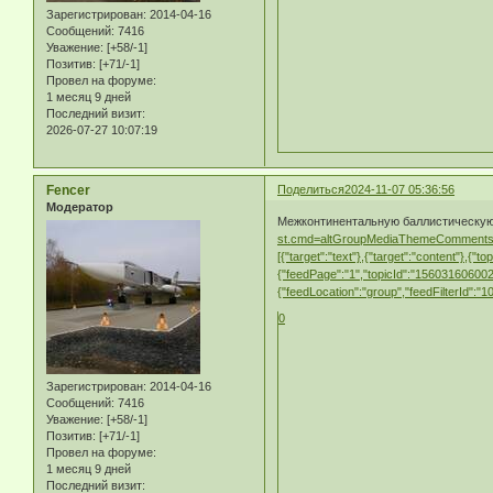
Зарегистрирован
: 2014-04-16
Сообщений:
7416
Уважение:
[+58/-1]
Позитив:
[+71/-1]
Провел на форуме:
1 месяц 9 дней
Последний визит:
2026-07-27 10:07:19
Fencer
Поделиться
2024-11-07 05:36:56
Модератор
Межконтинентальную баллистическую 
st.cmd=altGroupMediaThemeComments&
[{"target":"text"},{"target":"content"},
{"feedPage":"1","topicId":"1560316060
{"feedLocation":"group","feedFilterId":
0
Зарегистрирован
: 2014-04-16
Сообщений:
7416
Уважение:
[+58/-1]
Позитив:
[+71/-1]
Провел на форуме:
1 месяц 9 дней
Последний визит: