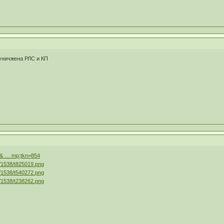
 уничжена РЛС и КП
in& … mp;tkn=854