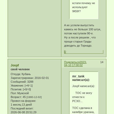
кстати почему не
используют
9К59!?
А их успели выпустить
кажись не больше 100 штук,
потом наступили 90-е.
Ну а после решили , что
проще старые Грады
доводить до Торнадо.
0
Поделиться
2023-
14
Jospf
04-10 17:00:02
свой человек
Откуда:
Кубань
mr_tank
Зарегистрирован
: 2016-02-01
написал(а):
Сообщений:
3288
Уважение:
[+4/-1]
Jospf написал(а):
Позитив:
[+0/-0]
ТОС не могу
Пол:
Мужской
отнести к
Возраст:
45
[1980-12-02]
Провел на форуме:
РСЗО...
1 месяц 13 дней
ТОС сделана в
Последний визит:
калибре урагана,
2026-06-08 20:51:29