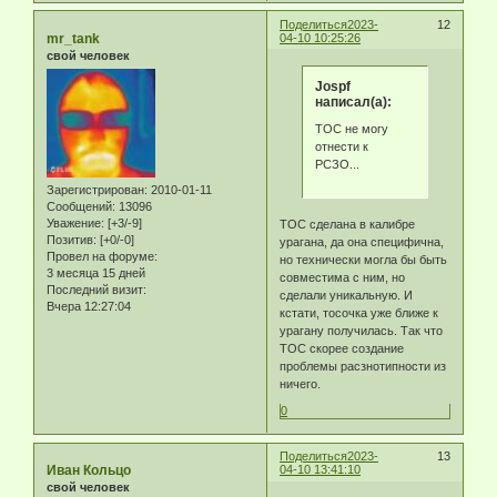
Поделиться
2023-
12
mr_tank
04-10 10:25:26
свой человек
Jospf
написал(а):
ТОС не могу
отнести к
РСЗО...
Зарегистрирован
: 2010-01-11
Сообщений:
13096
Уважение:
[+3/-9]
ТОС сделана в калибре
Позитив:
[+0/-0]
урагана, да она специфична,
Провел на форуме:
но технически могла бы быть
3 месяца 15 дней
совместима с ним, но
Последний визит:
сделали уникальную. И
Вчера 12:27:04
кстати, тосочка уже ближе к
урагану получилась. Так что
ТОС скорее создание
проблемы расзнотипности из
ничего.
0
Поделиться
2023-
13
Иван Кольцо
04-10 13:41:10
свой человек