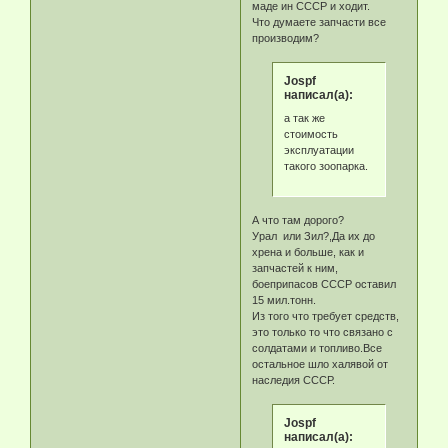
маде ин СССР и ходит.
Что думаете запчасти все
производим?
Jospf
написал(а):
а так же
стоимость
эксплуатации
такого зоопарка.
А что там дорого?
Урал или Зил?,Да их до
хрена и больше, как и
запчастей к ним,
боеприпасов СССР оставил
15 мил.тонн.
Из того что требует средств,
это только то что связано с
солдатами и топливо.Все
остальное шло халявой от
наследия СССР.
Jospf
написал(а):