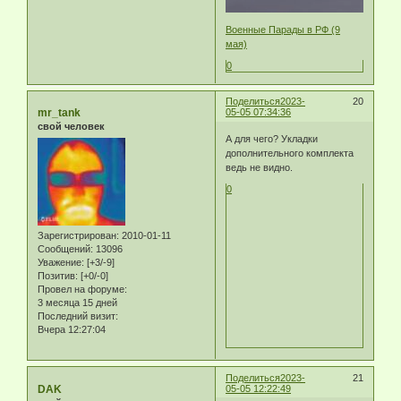
Военные Парады в РФ (9
мая)
0
Поделиться
2023-
20
mr_tank
05-05 07:34:36
свой человек
А для чего? Укладки
дополнительного комплекта
ведь не видно.
0
Зарегистрирован
: 2010-01-11
Сообщений:
13096
Уважение:
[+3/-9]
Позитив:
[+0/-0]
Провел на форуме:
3 месяца 15 дней
Последний визит:
Вчера 12:27:04
Поделиться
2023-
21
DAK
05-05 12:22:49