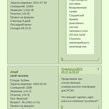
Зарегистрирован
: 2021-07-30
поставка
Сообщений:
12556
Вооруженным
Уважение:
[+111/-8]
силам
Позитив:
[+0/-0]
Саудовской
Провел на форуме:
Аравии
4 месяца 8 дней
реактивных
Последний визит:
систем
Сегодня 06:10:11
залпового огня
(РСЗО) К239
Chunmoo
южнокорейского
производства.
0
Поделиться
2023-
3
Jospf
04-07 11:05:19
свой человек
Продолжаем про
Откуда:
Кубань
отечественную
Зарегистрирован
: 2016-02-01
универсальную платформу
Сообщений:
3288
для РСЗО.
Уважение:
[+4/-1]
Позитив:
[+0/-0]
Что мешает сделать одно
Пол:
Мужской
шасси и сменные пусковые!?
Возраст:
45
[1980-12-02]
Провел на форуме:
0