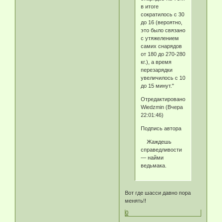
в итоге
сократилось с 30
до 16 (вероятно,
это было связано
с утяжелением
самих снарядов
от 180 до 270-280
кг.), а время
перезарядки
увеличилось с 10
до 15 минут."
Отредактировано
Wiedzmin (Вчера
22:01:46)
Подпись автора
Жаждешь
справедливости
— найми
ведьмака.
Вот где шасси давно пора
менять!!
0