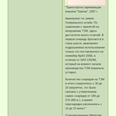
"Транспортно-заряжающая
машина "Ураган", 1967 г.
Аванпроект по заявке
Генерального штаба. По
сравнению с принятой на
вооружение ТЗМ, здесь
достаточно много отличий. В
первую очередь бросается в
глаза шасси: аванпроект
подразумевал использование
только что поставленного на
конвейер КрАЗ-255Б, в
отличие от ЗИЛ-135ЛМ,
который на момент начала
производства ТЗМ морально
устарел.
Количество снарядов на ТЗМ
в итоге сократилось с 30 до
16 (вероятно, это было
связано с утяжелением
самих снарядов от 180 до
270-280 кг.), а время
перезарядки увеличилось с
10 до 15 минут."
Отредактировано Wiedzmin