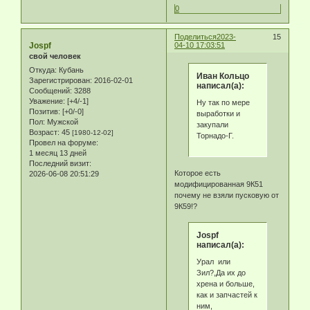
0
Поделиться
2023-
15
Jospf
04-10 17:03:51
свой человек
Откуда:
Кубань
Иван Кольцо
Зарегистрирован
: 2016-02-01
написал(а):
Сообщений:
3288
Уважение:
[+4/-1]
Ну так по мере
Позитив:
[+0/-0]
выработки и
Пол:
Мужской
закупали
Возраст:
45
[1980-12-02]
Торнадо-Г.
Провел на форуме:
1 месяц 13 дней
Последний визит:
Которое есть
2026-06-08 20:51:29
модифицированная 9К51
почему не взяли пусковую от
9К59!?
Jospf
написал(а):
Урал или
Зил?,Да их до
хрена и больше,
как и запчастей к
ним,