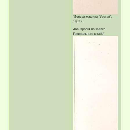
"Боевая машина "Ураган",
1967 г.
Аванпроект по заявке
Генерального штаба"