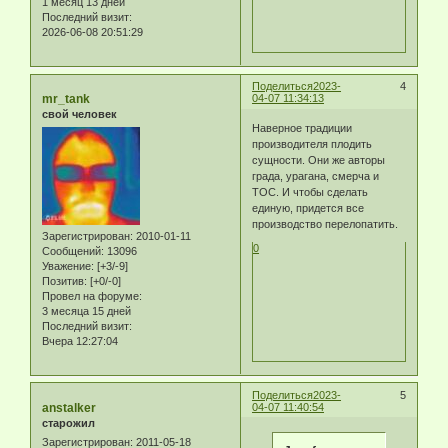
1 месяц 13 дней
Последний визит:
2026-06-08 20:51:29
Поделиться
2023-
4
mr_tank
04-07 11:34:13
свой человек
Наверное традиции
производителя плодить
сущности. Они же авторы
града, урагана, смерча и
ТОС. И чтобы сделать
единую, придется все
производство перелопатить.
Зарегистрирован
: 2010-01-11
0
Сообщений:
13096
Уважение:
[+3/-9]
Позитив:
[+0/-0]
Провел на форуме:
3 месяца 15 дней
Последний визит:
Вчера 12:27:04
Поделиться
2023-
5
anstalker
04-07 11:40:54
старожил
Зарегистрирован
: 2011-05-18