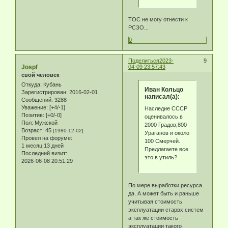
ТОС не могу отнести к
РСЗО...
0
Поделиться
2023-
9
Jospf
04-09 23:57:43
свой человек
Откуда:
Кубань
Иван Кольцо
Зарегистрирован
: 2016-02-01
написал(а):
Сообщений:
3288
Уважение:
[+4/-1]
Наследие СССР
Позитив:
[+0/-0]
оценивалось в
Пол:
Мужской
2000 Градов,800
Возраст:
45
[1980-12-02]
Ураганов и около
Провел на форуме:
100 Смерчей.
1 месяц 13 дней
Предлагаете все
Последний визит:
это в утиль?
2026-06-08 20:51:29
По мере выработки ресурса
да. А может быть и раньше
учитывая стоимость
эксплуатации старвх систем
а так же стоимость
эксплуатации такого