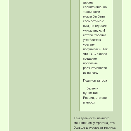
да она
специфична, но
технически
могла бы быть
совместима с
ним, но сделали
уникальную. И
кстати, тосочка
уже ближе к
урагану
получилась. Так
что ТОС скорее
создание
проблемы
расзнотипности
из ничего.
Подпись автора
Белая и
пушистая
Россия, это снег
и мороз.
Там дальность намного
меньше чем у Урагана, это
больше штурмовая техника.