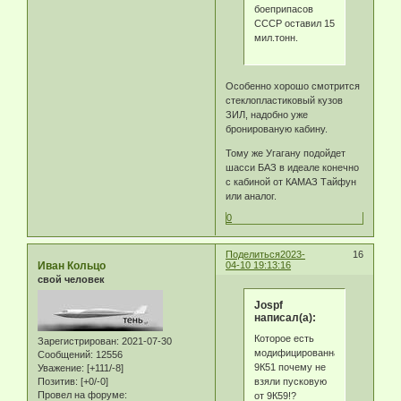
боеприпасов
СССР оставил 15
мил.тонн.
Особенно хорошо смотрится
стеклопластиковый кузов
ЗИЛ, надобно уже
бронированую кабину.
Тому же Угагану подойдет
шасси БАЗ в идеале конечно
с кабиной от КАМАЗ Тайфун
или аналог.
0
Поделиться
2023-
16
Иван Кольцо
04-10 19:13:16
свой человек
Jospf
написал(а):
Которое есть
Зарегистрирован
: 2021-07-30
модифицированная
Сообщений:
12556
9К51 почему не
Уважение:
[+111/-8]
взяли пусковую
Позитив:
[+0/-0]
Провел на форуме:
от 9К59!?