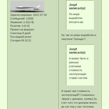
Jospf
написал(а):
По мере
Зарегистрирован
: 2021-07-30
выработки
Сообщений:
12556
ресурса да.
Уважение:
[+111/-8]
Позитив:
[+0/-0]
Провел на форуме:
4 месяца 8 дней
Ну так по мере выработки и
Последний визит:
закупали Торнадо-Г.
Сегодня 06:10:11
Jospf
написал(а):
А может быть и
раньше
учитывая
стоимость
эксплуатации
старвх систем
И какая там стоимость
эксплуатаций? Сломалось
,брали с доноров, халява.За
счет того что доноров много,
до сих пор у нас теххника