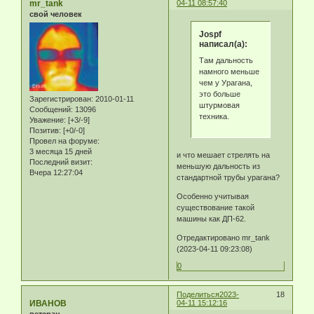
mr_tank
04-11 08:57:40
свой человек
Jospf
написал(а):
Там дальность
намного меньше
чем у Урагана,
это больше
Зарегистрирован
: 2010-01-11
штурмовая
Сообщений:
13096
техника.
Уважение:
[+3/-9]
Позитив:
[+0/-0]
Провел на форуме:
3 месяца 15 дней
и что мешает стрелять на
Последний визит:
меньшую дальность из
Вчера 12:27:04
стандартной трубы урагана?
Особенно учитывая
существование такой
машины как ДП-62.
Отредактировано mr_tank
(2023-04-11 09:23:08)
0
Поделиться
2023-
18
ИВАНОВ
04-11 15:12:16
ветеран