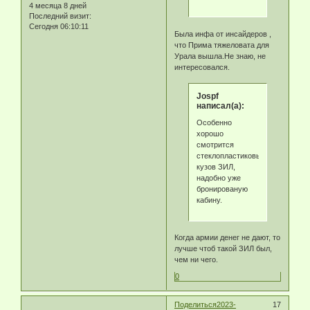
4 месяца 8 дней
Последний визит:
Сегодня 06:10:11
Была инфа от инсайдеров ,
что Прима тяжеловата для
Урала вышла.Не знаю, не
интересовался.
Jospf
написал(а):
Особенно
хорошо
смотрится
стеклопластиковый
кузов ЗИЛ,
надобно уже
бронированую
кабину.
Когда армии денег не дают, то
лучше чтоб такой ЗИЛ был,
чем ни чего.
0
Поделиться
2023-
17