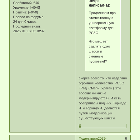
Jospf
Сообщений:
640
написал(а):
Уважение:
[+0/-0]
Позитив:
[+0/-0]
Продолжаем про
Провел на форуме:
отечественную
24 дня 0 часов
универсальную
Последний визит:
платформу для
2025-01-13 06:18:37
РСЗО.
Что мешает
сделать одно
шасси и
сменные
пусковые!?
скорее всего то что наделано
огромное количество РСЗО
ГРад, СМерч, Ураган ( эти
вообще ни как не
модернизируются). И есть
боеприпасы под них. Торнадо
-Г и Торнадо -С делаются
путем модернизации
существующих шасси.
0
Поделиться
2023-
6