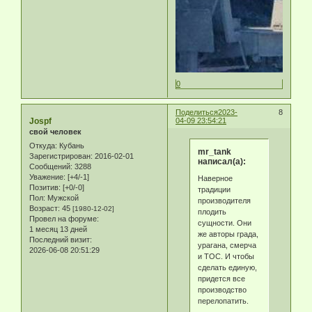
0
Поделиться
2023-
8
Jospf
04-09 23:54:21
свой человек
Откуда:
Кубань
mr_tank
Зарегистрирован
: 2016-02-01
написал(а):
Сообщений:
3288
Уважение:
[+4/-1]
Наверное
Позитив:
[+0/-0]
традиции
Пол:
Мужской
производителя
Возраст:
45
[1980-12-02]
плодить
Провел на форуме:
сущности. Они
1 месяц 13 дней
же авторы града,
Последний визит:
урагана, смерча
2026-06-08 20:51:29
и ТОС. И чтобы
сделать единую,
придется все
производство
перелопатить.