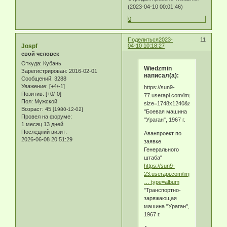
(2023-04-10 00:01:46)
0
Поделиться
2023-
11
Jospf
04-10 10:18:27
свой человек
Откуда:
Кубань
Wiedzmin
Зарегистрирован
: 2016-02-01
написал(а):
Сообщений:
3288
Уважение:
[+4/-1]
https://sun9-
Позитив:
[+0/-0]
77.userapi.com/impg/a8qpvkZcI
Пол:
Мужской
size=1748x1240&amp;quality=95
Возраст:
45
[1980-12-02]
"Боевая машина
Провел на форуме:
"Ураган", 1967 г.
1 месяц 13 дней
Последний визит:
Аванпроект по
2026-06-08 20:51:29
заявке
Генерального
штаба"
https://sun9-
23.userapi.com/impg/mE7SxU
… type=album
"Транспортно-
заряжающая
машина "Ураган",
1967 г.