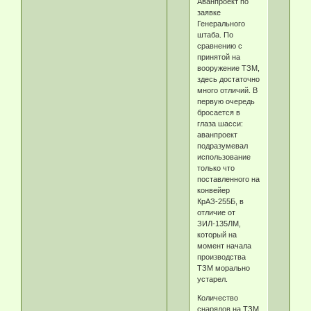
Аванпроект по
заявке
Генерального
штаба. По
сравнению с
принятой на
вооружение ТЗМ,
здесь достаточно
много отличий. В
первую очередь
бросается в
глаза шасси:
аванпроект
подразумевал
использование
только что
поставленного на
конвейер
КрАЗ-255Б, в
отличие от
ЗИЛ-135ЛМ,
который на
момент начала
производства
ТЗМ морально
устарел.
Количество
снарядов на ТЗМ