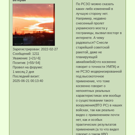
По РСЗО можно сказать
каких-либо изменений в
лучшую сторону нет.
Например, недавно
снесенный пролет
украинского моста у
госграницы, вызвал восторг в
интернете. А чему
радоваться? Снесли
старейшей советской
Зарегистрирован
: 2022-02-27
ракетой, даже не
Сообщений:
1211
планирующей
Уважение:
[+21/-6]
авиабомбой(что косвенно
Позитив:
[+55/-54]
говорит о точности УМПК) и
Провел на форуме:
не РСЗО модернизированной
1 месяц 2 дня
Последний визит:
под высокоточное
2025-06-21 00:13:40
применение, что тоже
косвенно говорит о
непонятных реальных
характеристиках или вообще
о существовании такого
вооружения(ВТО РС) в наших
войсках, так как реально
видео с применением почти
нет, как и особых
практических результатов
применения.(а то что видел
говорит о таком КВО,