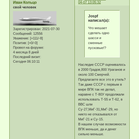
Иван Кольцо
04-07 13:05:32
свой человек
Jospf
написал(а):
Что мешает
Зарегистрирован
: 2021-07-30
сделать одно
Сообщений:
12556
шасси и
Уважение:
[+111/-8]
сменные
Позитив:
[+0/-0]
Провел на форуме:
пусковые!?
4 месяца 8 дней
Последний визит:
Сегодня 06:10:11
Наследие СССР оценивалось
в 2000 Градов,800 Ураганов и
около 100 Смерчей.
Предлагаете все это в утиль?
Так даже СССР с первым в
мире ВПК так не делал,
наравне с Т-80У продолжали
использовать Т-55 и Т-62, в
ВВС шли
Су-27,МиГ-31,МиГ-29, но
никто не отказывался от
МиГ-21 и Су-15.
В нашем случае возможности
ВПК меньше, да и денег
сильно меньше.