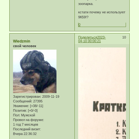
зоопарка.
кстати почему не используют
9К59!?
0
Поделиться
2023-
10
Wiedzmin
04-10 00:00:21
свой человек
Зарегистрирован
: 2009-11-19
Сообщений:
27395
Уважение:
[+38/-11]
Позитив:
[+0/-0]
Пол:
Мужской
Провел на форуме:
1 год 7 месяцев
Последний визит:
Вчера 22:36:32