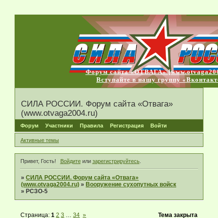
Форум сайта «ОТВАГА» [www.otvaga200
Вступайте в нашу группу «Вконтакт
СИЛА РОССИИ. Форум сайта «Отвага»
(www.otvaga2004.ru)
Форум
Участники
Правила
Регистрация
Войти
Активные темы
Привет, Гость!
Войдите
или
зарегистрируйтесь
.
»
СИЛА РОССИИ. Форум сайта «Отвага»
(www.otvaga2004.ru)
»
Вооружение сухопутных войск
»
РСЗО-5
Страница:
1
2
3
…
34
»
Тема закрыта