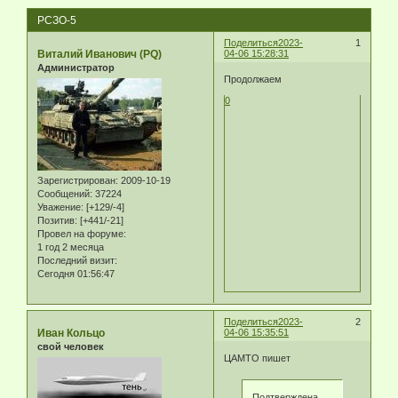
РСЗО-5
Поделиться
2023-
1
Виталий Иванович (PQ)
04-06 15:28:31
Администратор
Продолжаем
0
Зарегистрирован
: 2009-10-19
Сообщений:
37224
Уважение:
[+129/-4]
Позитив:
[+441/-21]
Провел на форуме:
1 год 2 месяца
Последний визит:
Сегодня 01:56:47
Поделиться
2023-
2
Иван Кольцо
04-06 15:35:51
свой человек
ЦАМТО пишет
Подтверждена