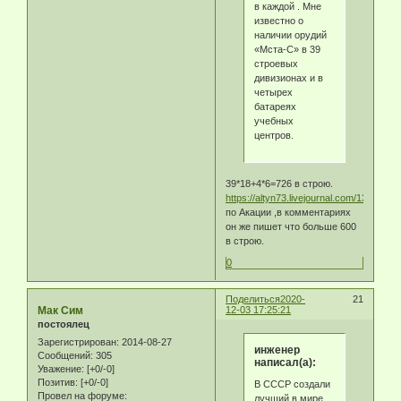
в каждой . Мне
известно о
наличии орудий
«Мста-С» в 39
строевых
дивизионах и в
четырех
батареях
учебных
центров.
39*18+4*6=726 в строю.
https://altyn73.livejournal.com/1397035.
по Акации ,в комментариях
он же пишет что больше 600
в строю.
0
Поделиться
2020-
21
Мак Сим
12-03 17:25:21
постоялец
Зарегистрирован
: 2014-08-27
инженер
Сообщений:
305
написал(а):
Уважение:
[+0/-0]
Позитив:
[+0/-0]
В СССР создали
Провел на форуме:
лучший в мире