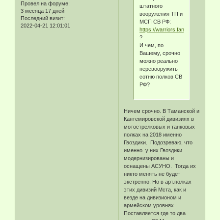
Провел на форуме:
штатного
3 месяца 17 дней
вооружения ТП и
Последний визит:
МСП СВ РФ:
2022-04-21 12:01:01
https://warriors.fandom.com/ru/w
?
И чем, по
Вашему, срочно
можно реально
перевооружить
сотню полков СВ
РФ?
Ничем срочно. В Таманской и
Кантемировской дивизиях в
мотострелковых и танковых
полках на 2018 именно
Гвоздики. Подозреваю, что
именно у них Гвоздики
модернизированы и
оснащены АСУНО. Тогда их
никто менять не будет
экстренно. Но в арт.полках
этих дивизий Мста, как и
везде на дивизионом и
армейском уровнях .
Поставляется где то два