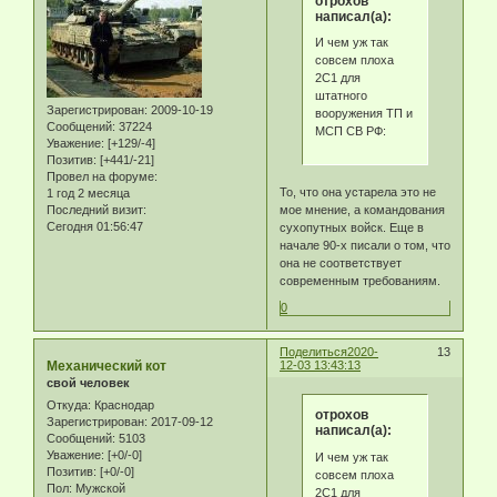
отрохов
написал(а):
И чем уж так
совсем плоха
2С1 для
штатного
Зарегистрирован
: 2009-10-19
вооружения ТП и
Сообщений:
37224
МСП СВ РФ:
Уважение:
[+129/-4]
Позитив:
[+441/-21]
Провел на форуме:
То, что она устарела это не
1 год 2 месяца
мое мнение, а командования
Последний визит:
Сегодня 01:56:47
сухопутных войск. Еще в
начале 90-х писали о том, что
она не соответствует
современным требованиям.
0
Поделиться
2020-
13
Механический кот
12-03 13:43:13
свой человек
Откуда:
Краснодар
отрохов
Зарегистрирован
: 2017-09-12
написал(а):
Сообщений:
5103
Уважение:
[+0/-0]
И чем уж так
Позитив:
[+0/-0]
совсем плоха
Пол:
Мужской
2С1 для