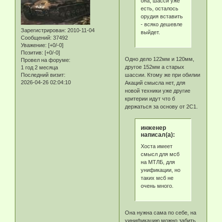
она, шасси уже
есть, осталось
орудия вставить
- всяко дешевле
Зарегистрирован
: 2010-11-04
выйдет.
Сообщений:
37492
Уважение:
[+0/-0]
Позитив:
[+0/-0]
Одно дело 122мм и 120мм,
Провел на форуме:
другое 152мм а старых
1 год 2 месяца
Последний визит:
шассии. Ктому же при обилии
2026-04-26 02:04:10
Акаций смысла нет, для
новой техники уже другие
критерии идут что б
держаться за основу от 2С1.
инженер
написал(а):
Хоста имеет
смысл для мсб
на МТЛБ, для
унификации, но
таких мсб не
очень много.
Она нужна сама по себе, на
уинификацию можно забить,