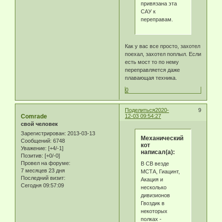
привязана эта
САУ к
переправам.
Как у вас все просто, захотел
поехал, захотел поплыл. Если
есть мост то по нему
переправляется даже
плавающая техника.
0
Поделиться
2020-
9
Comrade
12-03 09:54:27
свой человек
Зарегистрирован
: 2013-03-13
Механический
Сообщений:
6748
кот
Уважение:
[+4/-1]
написал(а):
Позитив:
[+0/-0]
Провел на форуме:
В СВ везде
7 месяцев 23 дня
МСТА, Гиацинт,
Последний визит:
Акация и
Сегодня 09:57:09
несколько
дивизионов
Гвоздик в
некоторых
полках -