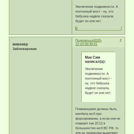
Увеличение подвижности. А
понтонный мост - ну, это
бабушка надвое сказала,
будет он или нет.
0
Поделиться
2020-
2
инженер
12-03 00:30:41
Заблокирован
Мак Сим
написал(а):
Увеличение
подвижности. А
понтонный мост -
ну, это бабушка
надвое сказала,
будет он или нет.
Плавающими должны быть
минбатр мсб при
форсировании, а если они не
плавают как 2С12 в
большинстве мсб ВС РФ, то
для их перевозки выделяют