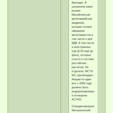
бригадах. В
указанном вами
ролике
Михайловская
артиллерийская
академия,
которая готовит
офицеров
артиллеристов в
том числе и для
ВДВ. В том числе
и иностранных
(где Д-30 ещё до
фига), которые
учатся в составе
российских
расчётов. Не
отдельно. МСТА
Б/С преобладает.
Акации по идее
все с 2006 года
должны быть
модернизированы
и оснащены
АСУНО.
Отредактировано
Механический