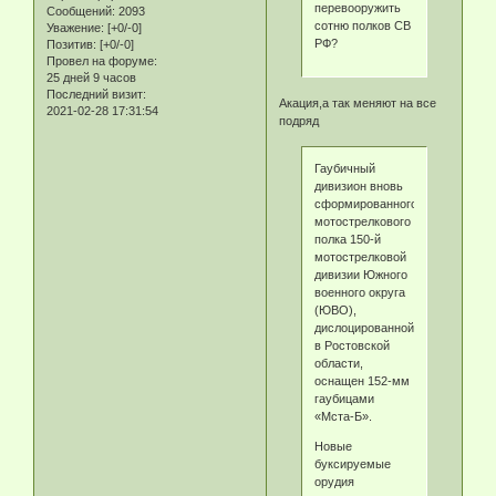
перевооружить
Сообщений:
2093
сотню полков СВ
Уважение:
[+0/-0]
РФ?
Позитив:
[+0/-0]
Провел на форуме:
25 дней 9 часов
Последний визит:
Акация,а так меняют на все
2021-02-28 17:31:54
подряд
Гаубичный
дивизион вновь
сформированного
мотострелкового
полка 150-й
мотострелковой
дивизии Южного
военного округа
(ЮВО),
дислоцированной
в Ростовской
области,
оснащен 152-мм
гаубицами
«Мста-Б».
Новые
буксируемые
орудия