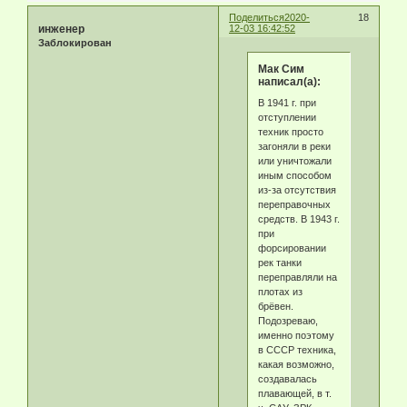
Поделиться
2020-
18
инженер
12-03 16:42:52
Заблокирован
Мак Сим
написал(а):
В 1941 г. при
отступлении
техник просто
загоняли в реки
или уничтожали
иным способом
из-за отсутствия
переправочных
средств. В 1943 г.
при
форсировании
рек танки
переправляли на
плотах из
брёвен.
Подозреваю,
именно поэтому
в СССР техника,
какая возможно,
создавалась
плавающей, в т.