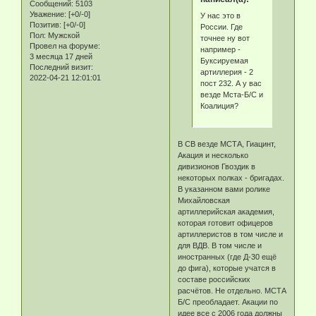
Сообщений:
5103
Уважение:
[+0/-0]
У нас это в
Позитив:
[+0/-0]
России. Где
Пол:
Мужской
точнее ну вот
Провел на форуме:
например -
3 месяца 17 дней
Буксируемая
Последний визит:
артиллерия - 2
2022-04-21 12:01:01
пост 232. А у вас
везде Мста-Б/С и
Коалиция?
В СВ везде МСТА, Гиацинт,
Акация и несколько
дивизионов Гвоздик в
некоторых полках - бригадах.
В указанном вами ролике
Михайловская
артиллерийская академия,
которая готовит офицеров
артиллеристов в том числе и
для ВДВ. В том числе и
иностранных (где Д-30 ещё
до фига), которые учатся в
составе российских
расчётов. Не отдельно. МСТА
Б/С преобладает. Акации по
идее все с 2006 года должны