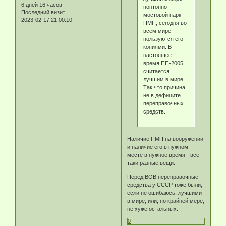
6 дней 16 часов
понтонно-
Последний визит:
мостовой парк
2023-02-17 21:00:10
ПМП, сегодня во
всем мире
пользуются его
копиями. В
настоящее
время ПП-2005
считается
лучшим в мире.
Так что причина
не в дефиците
переправочных
средств.
Наличие ПМП на вооружении
и наличие его в нужном
месте в нужное время - всё
таки разные вещи.
Перед ВОВ переправочные
средства у СССР тоже были,
если не ошибаюсь, лучшими
в мире, или, по крайней мере,
не хуже остальных.
0