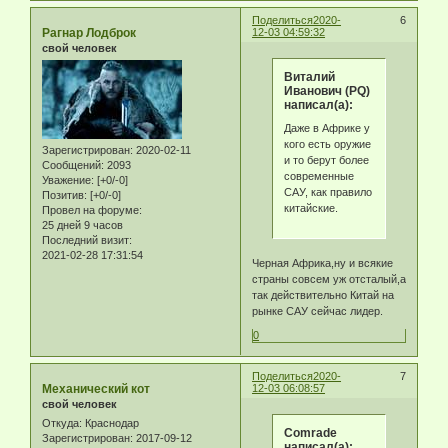
Поделиться
2020-
6
Рагнар Лодброк
12-03 04:59:32
свой человек
Виталий
Иванович (PQ)
написал(а):
Даже в Африке у
кого есть оружие
Зарегистрирован
: 2020-02-11
и то берут более
Сообщений:
2093
современные
Уважение:
[+0/-0]
САУ, как правило
Позитив:
[+0/-0]
китайские.
Провел на форуме:
25 дней 9 часов
Последний визит:
2021-02-28 17:31:54
Черная Африка,ну и всякие
страны совсем уж отсталый,а
так действительно Китай на
рынке САУ сейчас лидер.
0
Поделиться
2020-
7
Механический кот
12-03 06:08:57
свой человек
Откуда:
Краснодар
Comrade
Зарегистрирован
: 2017-09-12
написал(а):