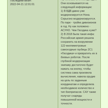
Последний визит:
Они основываются на
2022-04-21 12:01:01
следующей информации:
1) В ВДВ давно уже
модернизируется Нона.
Серьезно модернизируется.
По паре - тройке дивизионов
в год. Ну как положено -
АСУНО. Чем Гвоздика хуже?
2) В 2018 была такая инфа:
Российская армия решила
сохранить на вооружении
122-миллиметровые
самоходные гаубицы 2С1
«Гвоздика» и превратить их в
боевых роботов. После
глубокой модернизации
экипажу достаточно будет
нажать на кнопку, чтобы
система сама произвела
вычисления, навела орудие
на цель по заданным
координатам и определила
необходимое количество и
тип боеприпасов. САУ также
получат снаряды
повышенной мощности и
точности.