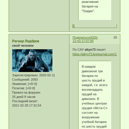
реактивная
батарея на
"Градах".
0
Поделиться
2020-
20
Рагнар Лодброк
12-03 17:07:05
свой человек
По САУ
altyn73
пишет
https://altyn73.livejournal.com/1382776.
В каждом
дивизионе три
Зарегистрирован
: 2020-02-11
батареи по
Сообщений:
2093
шесть орудий в
Уважение:
[+0/-0]
каждой, т.е. всего
Позитив:
[+0/-0]
восемнадцать
Провел на форуме:
орудий на
25 дней 9 часов
дивизион. В
Последний визит:
учебных центрах
2021-02-28 17:31:54
орудия «Мста-С»
состоят на
вооружении
учебной батареи
по шесть орудий