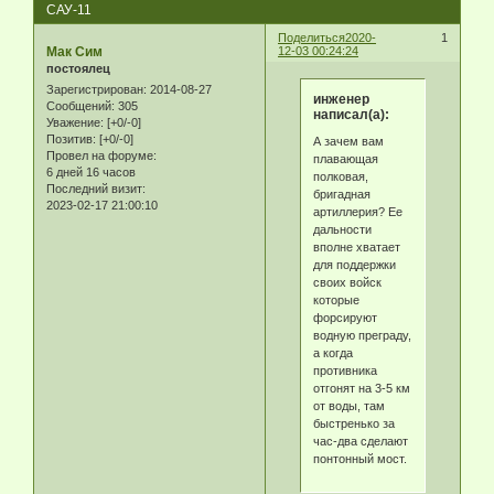
САУ-11
Поделиться
2020-
1
Мак Сим
12-03 00:24:24
постоялец
Зарегистрирован
: 2014-08-27
инженер
Сообщений:
305
написал(а):
Уважение:
[+0/-0]
Позитив:
[+0/-0]
А зачем вам
Провел на форуме:
плавающая
6 дней 16 часов
полковая,
Последний визит:
бригадная
2023-02-17 21:00:10
артиллерия? Ее
дальности
вполне хватает
для поддержки
своих войск
которые
форсируют
водную преграду,
а когда
противника
отгонят на 3-5 км
от воды, там
быстренько за
час-два сделают
понтонный мост.