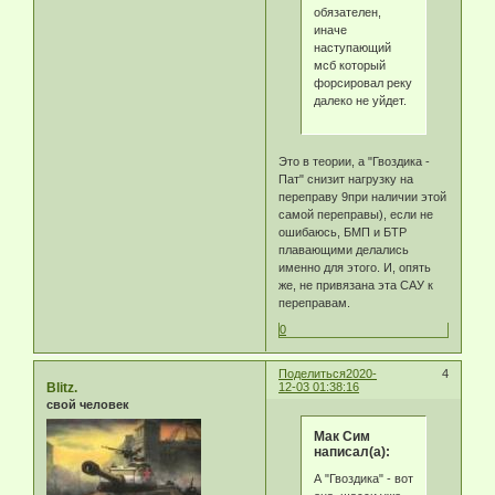
обязателен,
иначе
наступающий
мсб который
форсировал реку
далеко не уйдет.
Это в теории, а "Гвоздика -
Пат" снизит нагрузку на
переправу 9при наличии этой
самой переправы), если не
ошибаюсь, БМП и БТР
плавающими делались
именно для этого. И, опять
же, не привязана эта САУ к
переправам.
0
Поделиться
2020-
4
Blitz.
12-03 01:38:16
свой человек
Мак Сим
написал(а):
А "Гвоздика" - вот