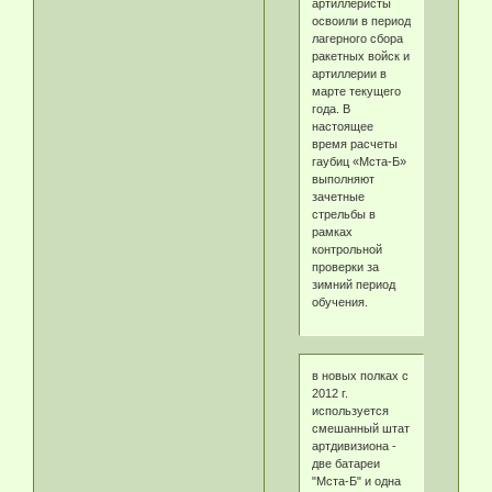
артиллеристы
освоили в период
лагерного сбора
ракетных войск и
артиллерии в
марте текущего
года. В
настоящее
время расчеты
гаубиц «Мста-Б»
выполняют
зачетные
стрельбы в
рамках
контрольной
проверки за
зимний период
обучения.
в новых полках с
2012 г.
используется
смешанный штат
артдивизиона -
две батареи
"Мста-Б" и одна