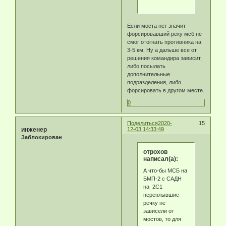
Если моста нет значит
форсировавший реку мсб не
смог отогнать противника на
3-5 км. Ну а дальше все от
решения командира зависит,
либо посылать
дополнительные
подразделения, либо
форсировать в другом месте.
0
Поделиться
2020-
15
инженер
12-03 14:33:49
Заблокирован
отрохов
написал(а):
А что-бы МСБ на
БМП-2 с САДН
на 2С1
переплывшие
речку не
зависели от
мостов, то для