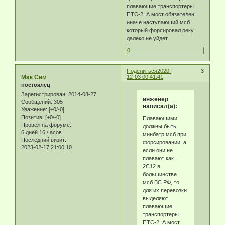
плавающие транспортеры
ПТС-2. А мост обязателен,
иначе наступающий мсб
который форсировал реку
далеко не уйдет.
0
Поделиться
2020-
3
Мак Сим
12-03 00:41:41
постоялец
Зарегистрирован
: 2014-08-27
инженер
Сообщений:
305
написал(а):
Уважение:
[+0/-0]
Позитив:
[+0/-0]
Плавающими
Провел на форуме:
должны быть
6 дней 16 часов
минбатр мсб при
Последний визит:
форсировании, а
2023-02-17 21:00:10
если они не
плавают как
2С12 в
большинстве
мсб ВС РФ, то
для их перевозки
выделяют
плавающие
транспортеры
ПТС-2. А мост