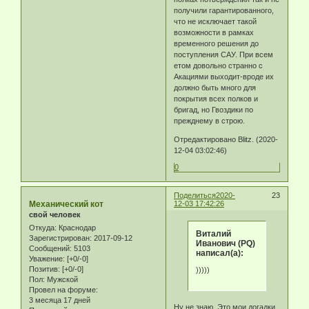
получили гарантированного,
что не исключает такой
возможности в рамках
временного решения до
поступления САУ. При всем
етом довольно странно с
Акациями выходит-вроде их
должно быть много для
покрытия всех полков и
бригад, но Гвоздики по
прежднему в строю.
Отредактировано Blitz. (2020-
12-04 03:02:46)
0
Поделиться
2020-
23
Механический кот
12-03 17:42:26
свой человек
Откуда:
Краснодар
Виталий
Зарегистрирован
: 2017-09-12
Иванович (PQ)
Сообщений:
5103
написал(а):
Уважение:
[+0/-0]
Позитив:
[+0/-0]
)))))
Пол:
Мужской
Провел на форуме:
3 месяца 17 дней
Ну не знаю. Это мои догадки.