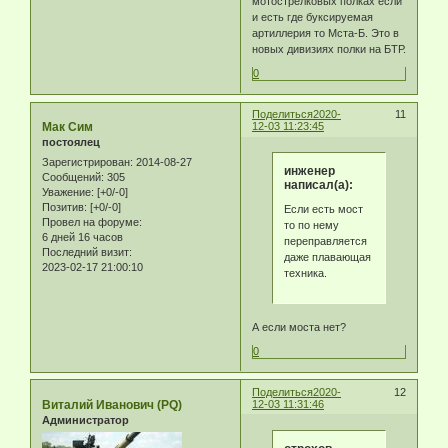
мотострелковых полках если
и есть где буксируемая
артиллерия то Мста-Б. Это в
новых дивизиях полки на БТР.
0
Поделиться
2020-
11
Мак Сим
12-03 11:23:45
постоялец
Зарегистрирован
: 2014-08-27
инженер
Сообщений:
305
написал(а):
Уважение:
[+0/-0]
Позитив:
[+0/-0]
Если есть мост
Провел на форуме:
то по нему
6 дней 16 часов
переправляется
Последний визит:
даже плавающая
2023-02-17 21:00:10
техника.
А если моста нет?
0
Поделиться
2020-
12
Виталий Иванович (PQ)
12-03 11:31:46
Администратор