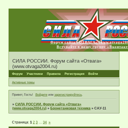
Форум сайта «ОТВАГА» [www.otvaga200
Вступайте в нашу группу «Вконтакт
СИЛА РОССИИ. Форум сайта «Отвага»
(www.otvaga2004.ru)
Форум
Участники
Правила
Регистрация
Войти
Активные темы
Привет, Гость!
Войдите
или
зарегистрируйтесь
.
»
СИЛА РОССИИ. Форум сайта «Отвага»
(www.otvaga2004.ru)
»
Бронетанковая техника
»
САУ-11
Страница:
1
2
3
…
34
»