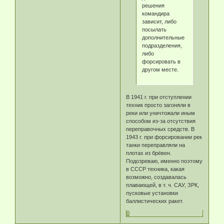
решения
командира
зависит, либо
посылать
дополнительные
подразделения,
либо
форсировать в
другом месте.
В 1941 г. при отступлении
техник просто загоняли в
реки или уничтожали иным
способом из-за отсутствия
переправочных средств. В
1943 г. при форсировании рек
танки переправляли на
плотах из брёвен.
Подозреваю, именно поэтому
в СССР техника, какая
возможно, создавалась
плавающей, в т. ч. САУ, ЗРК,
пусковые установки
баллистических ракет.
0