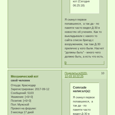
кот (Сегодня
06:25:18)
Я скинул первое
попавшееся, а так да - по
памяти часто видел Д-30 в
новостях об учениях. Как то
выкладывали с какого то
сайта список бригад с
вооружением, так там Д-30
прилично у кого были. Насчет
"должны быть" - много чего
должно быть, а есть что есть.
0
Поделиться
2020-
10
Механический кот
12-03 10:22:25
свой человек
Откуда:
Краснодар
Comrade
Зарегистрирован
: 2017-09-12
написал(а):
Сообщений:
5103
Уважение:
[+0/-0]
Я скинул первое
Позитив:
[+0/-0]
попавшееся, а
Пол:
Мужской
так да - по
Провел на форуме:
памяти часто
3 месяца 17 дней
видел Д-30 в