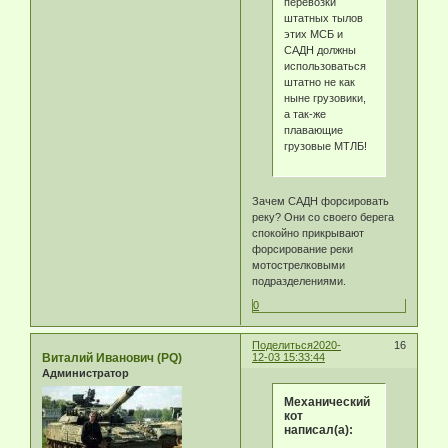
перевозки
штатных тылов
этих МСБ и
САДН должны
использоваться
штатно не как
ныне грузовики,
а так-же
плавающие
грузовые МТЛБ!
Зачем САДН форсировать
реку? Они со своего берега
спокойно прикрывают
форсирование реки
мотострелковыми
подразделениями.
0
Поделиться
2020-
16
Виталий Иванович (PQ)
12-03 15:33:44
Администратор
Механический
кот
написал(а):