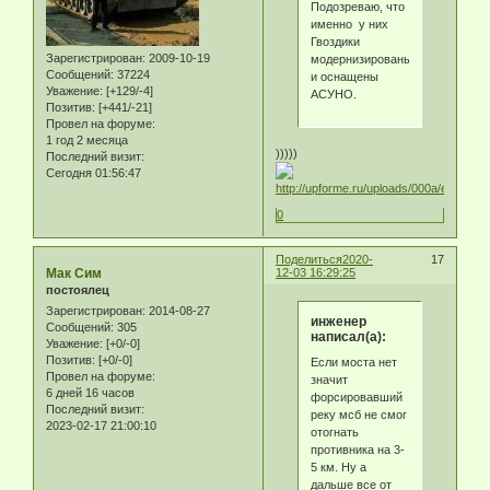
Подозреваю, что
именно у них
Гвоздики
Зарегистрирован
: 2009-10-19
модернизированы
Сообщений:
37224
и оснащены
Уважение:
[+129/-4]
АСУНО.
Позитив:
[+441/-21]
Провел на форуме:
1 год 2 месяца
)))))
Последний визит:
Сегодня 01:56:47
0
Поделиться
2020-
17
Мак Сим
12-03 16:29:25
постоялец
Зарегистрирован
: 2014-08-27
инженер
Сообщений:
305
написал(а):
Уважение:
[+0/-0]
Позитив:
[+0/-0]
Если моста нет
Провел на форуме:
значит
6 дней 16 часов
форсировавший
Последний визит:
реку мсб не смог
2023-02-17 21:00:10
отогнать
противника на 3-
5 км. Ну а
дальше все от