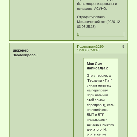
быть модернизированы и
оснащены АСУНО.
Отредактировано
Механический кот (2020-12-
03 06:25:18)
0
Поделиться
2020-
8
инженер
12-03 06:50:45
Заблокирован
Мак Сим
написал(а):
Это в теории, а
"Гвоздика - Пат"
снизит нагрузку
на переправу
9при наличии
этой самой
переправы), если
не ошибаюсь,
БМП и БТР
плавающими
делались именно
для этого. И,
опять же, не