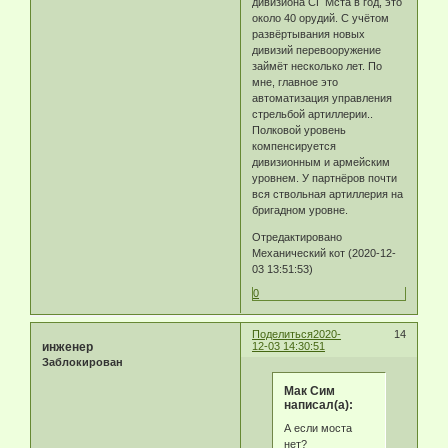
дивизиона СГ Мста в год, это
около 40 орудий. С учётом
развёртывания новых
дивизий перевооружение
займёт несколько лет. По
мне, главное это
автоматизация управления
стрельбой артиллерии..
Полковой уровень
компенсируется
дивизионным и армейским
уровнем. У партнёров почти
вся ствольная артиллерия на
бригадном уровне.
Отредактировано
Механический кот (2020-12-
03 13:51:53)
0
Поделиться
2020-
14
инженер
12-03 14:30:51
Заблокирован
Мак Сим
написал(а):
А если моста
нет?