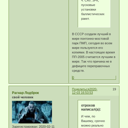
ч. САУ, ЗРК,
пусковые
установки
баллистических
ракет.
В СССР создали лучший в
мире понтонно-мостовой
парк ПМП, сегодня во всем
мире пользуются его
копиями. В настоящее время
ПП-2005 считается лучшим в
мире. Так что причина не в
дефиците переправочных
средств.
0
Поделиться
2020-
19
Рагнар Лодброк
12-03 16:53:53
свой человек
отрохов
написал(а):
И чем, по
Вашему, срочно
можно реально
Зарегистрирован
: 2020-02-11