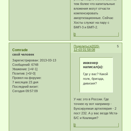
тем более что капитальные
вложения могут отчасти
компенсировать
амортизационные. Сейчас
Хосты служат на пару с
БМП-3 и БМП-2.
0
Поделиться
2020-
5
Comrade
12-03 01:58:08
свой человек
Зарегистрирован
: 2013-03-13
инженер
Сообщений:
6748
написал(а):
Уважение:
[+4/-1]
Позитив:
[+0/-0]
Где у вас? Какой
Провел на форуме:
полк, бригада,
7 месяцев 23 дня
дивизия?
Последний визит:
Сегодня 09:57:09
У нас это в России. Где
точнее ну вот например -
Буксируемая артиллерия - 2
пост 232. А у вас везде Мста-
Б/С и Коалиция?
0