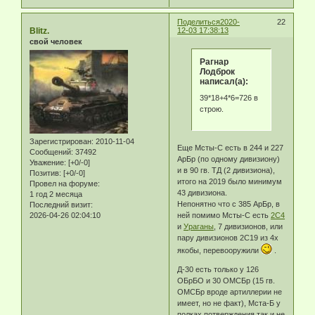
Поделиться
2020-
22
Blitz.
12-03 17:38:13
свой человек
Рагнар
Лодброк
написал(а):
39*18+4*6=726 в
строю.
Зарегистрирован
: 2010-11-04
Еще Мсты-С есть в 244 и 227
Сообщений:
37492
АрБр (по одному дивизиону)
Уважение:
[+0/-0]
и в 90 гв. ТД (2 дивизиона),
Позитив:
[+0/-0]
итого на 2019 было минимум
Провел на форуме:
43 дивизиона.
1 год 2 месяца
Непонятно что с 385 АрБр, в
Последний визит:
ней помимо Мсты-С есть
2С4
2026-04-26 02:04:10
и
Ураганы
, 7 дивизионов, или
пару дивизионов 2С19 из 4х
якобы, перевооружили
.
Д-30 есть только у 126
ОБрБО и 30 ОМСБр (15 гв.
ОМСБр вроде артиллерии не
имеет, но не факт), Мста-Б у
полках потверждения так и не