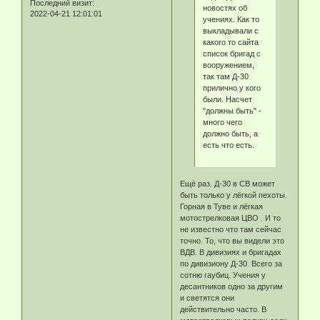
Последний визит:
новостях об
2022-04-21 12:01:01
учениях. Как то
выкладывали с
какого то сайта
список бригад с
вооружением,
так там Д-30
прилично у кого
были. Насчет
"должны быть" -
много чего
должно быть, а
есть что есть.
Ещё раз. Д-30 в СВ может
быть только у лёгкой пехоты.
Горная в Туве и лёгкая
мотострелковая ЦВО . И то
не известно что там сейчас
точно. То, что вы видели это
ВДВ. В дивизиях и бригадах
по дивизиону Д-30. Всего за
сотню гаубиц. Учения у
десантников одно за другим
и светятся они
действительно часто. В