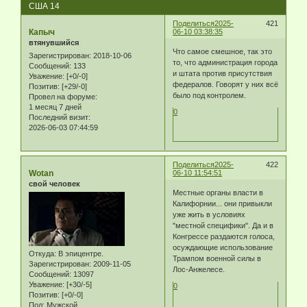
США 14
Поделиться
2025-
421
Капыч
06-10 03:38:35
втянувшийся
Что самое смешное, так это
Зарегистрирован
: 2018-10-06
то, что администрация города
Сообщений:
133
и штата против присутствия
Уважение:
[+0/-0]
федералов. Говорят у них всё
Позитив:
[+29/-0]
было под контролем.
Провел на форуме:
1 месяц 7 дней
0
Последний визит:
2026-06-03 07:44:59
Поделиться
2025-
422
Wotan
06-10 11:54:51
свой человек
Местные органы власти в
Калифорнии... они привыкли
уже жить в условиях
"местной специфики". Да и в
Конгрессе раздаются голоса,
осуждающие использование
Откуда:
В эпицентре.
Трампом военной силы в
Зарегистрирован
: 2009-11-05
Лос-Анжелесе.
Сообщений:
13097
Уважение:
[+30/-5]
0
Позитив:
[+0/-0]
Пол:
Мужской