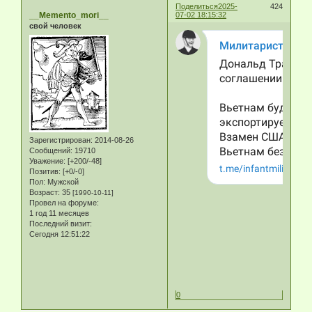
Поделиться
2025-
424
__Memento_mori__
07-02 18:15:32
свой человек
Зарегистрирован
: 2014-08-26
Сообщений:
19710
Уважение:
[+200/-48]
Позитив:
[+0/-0]
Пол:
Мужской
Возраст:
35
[1990-10-11]
Провел на форуме:
1 год 11 месяцев
Последний визит:
Сегодня 12:51:22
0