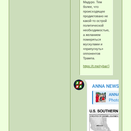
Мадуро. Тем
более, что
происходящее
продиктовано не
какой-то острой
политической
необходимостью,
а желанием
померяться
мускулами и
«припугнуть»
оппонентов
Трампа.
https://t.me/rybar/73633