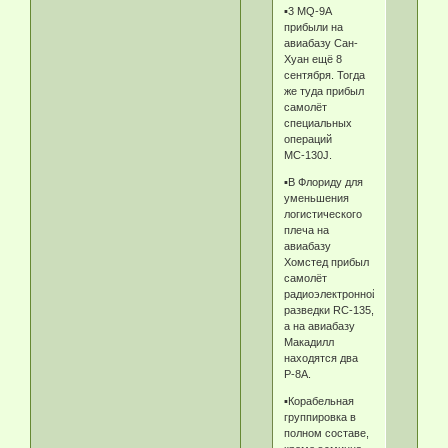
▪️3 MQ-9A
прибыли на
авиабазу Сан-
Хуан ещё 8
сентября. Тогда
же туда прибыл
самолёт
специальных
операций
МС-130J.
▪️В Флориду для
уменьшения
логистического
плеча на
авиабазу
Хомстед прибыл
самолёт
радиоэлектронной
разведки RC-135,
а на авиабазу
Макадилл
находятся два
Р-8А.
▪️Корабельная
группировка в
полном составе,