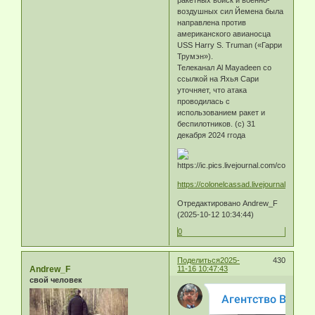
воздушных сил Йемена была
направлена против
американского авианосца
USS Harry S. Truman («Гарри
Трумэн»).
Телеканал Al Mayadeen со
ссылкой на Яхья Сари
уточняет, что атака
проводилась с
использованием ракет и
беспилотников. (с) 31
декабря 2024 ггода
https://colonelcassad.livejournal.com/1
Отредактировано Andrew_F
(2025-10-12 10:34:44)
0
Поделиться
2025-
430
Andrew_F
11-16 10:47:43
свой человек