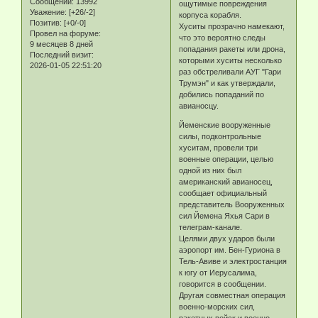
Сообщений:
13992
ощутимые повреждения
Уважение:
[+26/-2]
корпуса корабля.
Позитив:
[+0/-0]
Хуситы прозрачно намекают,
Провел на форуме:
что это вероятно следы
9 месяцев 8 дней
попадания ракеты или дрона,
Последний визит:
которыми хуситы несколько
2026-01-05 22:51:20
раз обстреливали АУГ "Гари
Трумэн" и как утверждали,
добились попаданий по
авианосцу.
Йеменские вооруженные
силы, подконтрольные
хуситам, провели три
военные операции, целью
одной из них был
американский авианосец,
сообщает официальный
представитель Вооруженных
сил Йемена Яхья Сари в
телеграм-канале.
Целями двух ударов были
аэропорт им. Бен-Гуриона в
Тель-Авиве и электростанция
к югу от Иерусалима,
говорится в сообщении.
Другая совместная операция
военно-морских сил,
ракетных войск и военно-