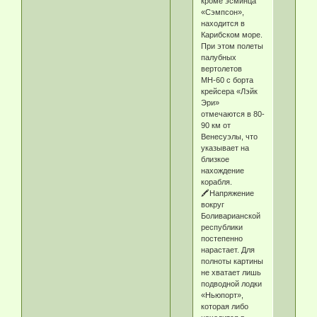
кроме эсминца
«Сэмпсон»,
находится в
Карибском море.
При этом полеты
палубных
вертолетов
МН-60 с борта
крейсера «Лэйк
Эри»
отмечаются в 80-
90 км от
Венесуэлы, что
указывает на
близкое
нахождение
корабля.
🖍Напряжение
вокруг
Боливарианской
республики
постепенно
нарастает. Для
полноты картины
не хватает лишь
подводной лодки
«Ньюпорт»,
которая либо