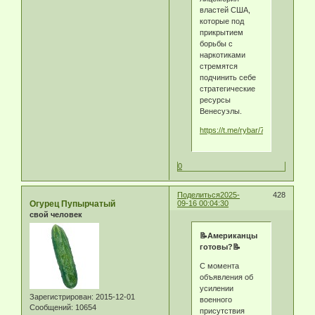
властей США,
которые под
прикрытием
борьбы с
наркотиками
стремятся
подчинить себе
стратегические
ресурсы
Венесуэлы.
https://t.me/rybar/73468
0
Поделиться
2025-
428
Огурец Пупырчатый
09-16 00:04:30
свой человек
📝Американцы
готовы?📝
С момента
объявления об
усилении
Зарегистрирован
: 2015-12-01
военного
Сообщений:
10654
присутствия