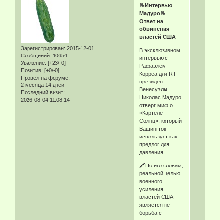
📝Интервью
Мадуро📝
Ответ на
обвинения
властей США
Зарегистрирован
: 2015-12-01
В эксклюзивном
Сообщений:
10654
интервью с
Уважение:
[+23/-0]
Рафаэлем
Позитив:
[+0/-0]
Корреа для RT
Провел на форуме:
президент
2 месяца 14 дней
Венесуэлы
Последний визит:
Николас Мадуро
2026-08-04 11:08:14
отверг миф о
«Картеле
Солнц», который
Вашингтон
использует как
предлог для
давления.
🖍По его словам,
реальной целью
военного
усиления
властей США
является не
борьба с