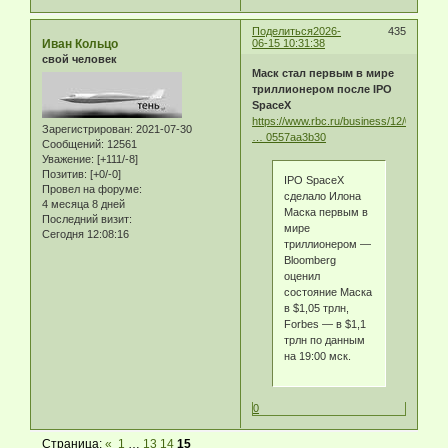
Поделиться
2026-
435
Иван Кольцо
06-15 10:31:38
свой человек
Маск стал первым в мире
триллионером после IPO
SpaceX
https://www.rbc.ru/business/12/06/2026/
Зарегистрирован
: 2021-07-30
… 0557aa3b30
Сообщений:
12561
Уважение:
[+111/-8]
Позитив:
[+0/-0]
IPO SpaceX
Провел на форуме:
сделало Илона
4 месяца 8 дней
Маска первым в
Последний визит:
мире
Сегодня 12:08:16
триллионером —
Bloomberg
оценил
состояние Маска
в $1,05 трлн,
Forbes — в $1,1
трлн по данным
на 19:00 мск.
0
Страница:
«
1
…
13
14
15