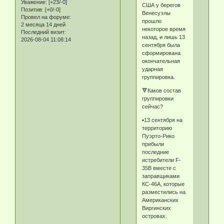
Уважение:
[+23/-0]
США у берегов
Позитив:
[+0/-0]
Венесуэлы
Провел на форуме:
прошло
2 месяца 14 дней
некоторое время
Последний визит:
назад, и лишь 13
2026-08-04 11:08:14
сентября была
сформирована
окончательная
ударная
группировка.
🔻Каков состав
группировки
сейчас?
▪️13 сентября на
территорию
Пуэрто-Рико
прибыли
последние
истребители F-
35B вместе с
заправщиками
КС-46А, которые
разместились на
Американских
Виргинских
островах.