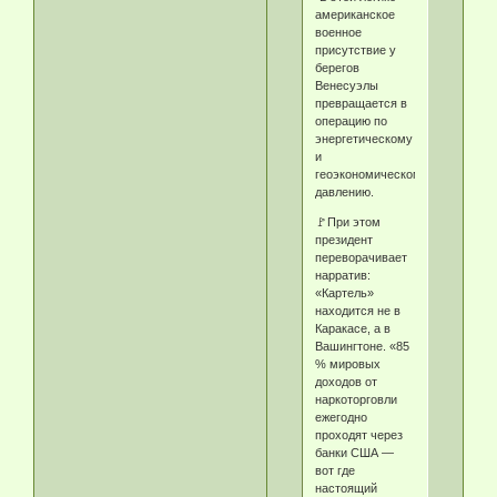
американское
военное
присутствие у
берегов
Венесуэлы
превращается в
операцию по
энергетическому
и
геоэкономическому
давлению.
🚩При этом
президент
переворачивает
нарратив:
«Картель»
находится не в
Каракасе, а в
Вашингтоне. «85
% мировых
доходов от
наркоторговли
ежегодно
проходят через
банки США —
вот где
настоящий