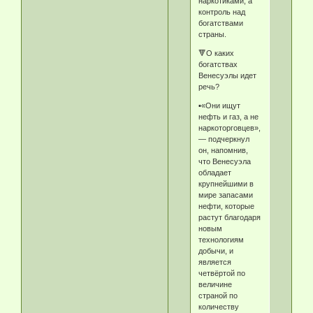
наркотиками, а
контроль над
богатствами
страны.
🔻О каких
богатствах
Венесуэлы идет
речь?
▪️«Они ищут
нефть и газ, а не
наркоторговцев»,
— подчеркнул
он, напомнив,
что Венесуэла
обладает
крупнейшими в
мире запасами
нефти, которые
растут благодаря
новым
технологиям
добычи, и
является
четвёртой по
величине
страной по
количеству