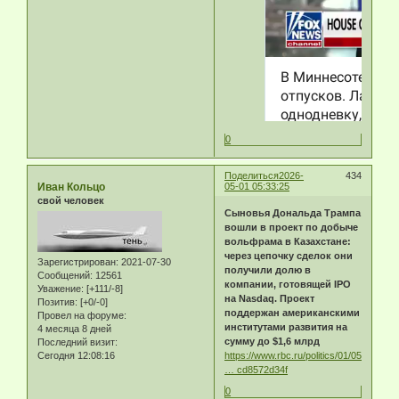
0
Поделиться
2026-
434
Иван Кольцо
05-01 05:33:25
свой человек
Сыновья Дональда Трампа
вошли в проект по добыче
вольфрама в Казахстане:
через цепочку сделок они
Зарегистрирован
: 2021-07-30
получили долю в
Сообщений:
12561
компании, готовящей IPO
Уважение:
[+111/-8]
на Nasdaq. Проект
Позитив:
[+0/-0]
поддержан американскими
Провел на форуме:
институтами развития на
4 месяца 8 дней
сумму до $1,6 млрд
Последний визит:
https://www.rbc.ru/politics/01/05/2026/
Сегодня 12:08:16
… cd8572d34f
0