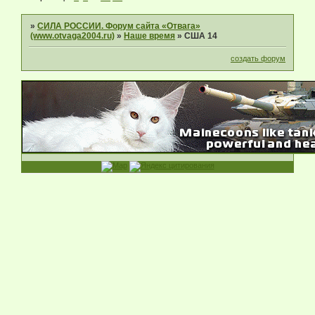
»
СИЛА РОССИИ. Форум сайта «Отвага»
(www.otvaga2004.ru)
»
Наше время
»
США 14
создать форум