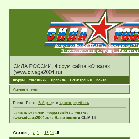
Форум сайта «ОТВАГА» [www.otvaga200
Вступайте в нашу группу «Вконтакт
СИЛА РОССИИ. Форум сайта «Отвага»
(www.otvaga2004.ru)
Форум
Участники
Правила
Регистрация
Войти
Активные темы
Привет, Гость!
Войдите
или
зарегистрируйтесь
.
»
СИЛА РОССИИ. Форум сайта «Отвага»
(www.otvaga2004.ru)
»
Наше время
»
США 14
Страница:
«
1
…
13
14
15