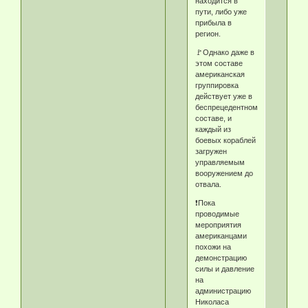
находится в
пути, либо уже
прибыла в
регион.
🚩Однако даже в
этом составе
американская
группировка
действует уже в
беспрецедентном
составе, и
каждый из
боевых кораблей
загружен
управляемым
вооружением до
отвала.
❗️Пока
проводимые
мероприятия
американцами
похожи на
демонстрацию
силы и давление
на
администрацию
Николаса