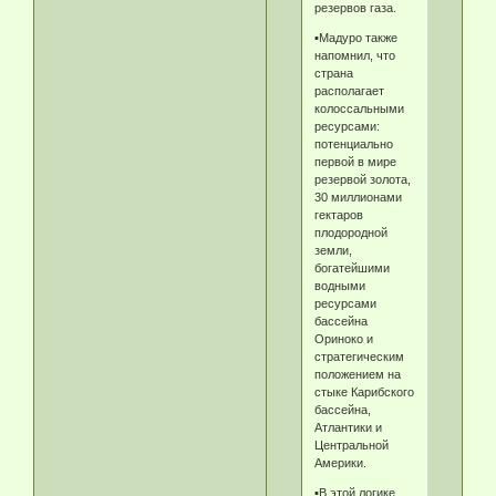
резервов газа.
▪️Мадуро также
напомнил, что
страна
располагает
колоссальными
ресурсами:
потенциально
первой в мире
резервой золота,
30 миллионами
гектаров
плодородной
земли,
богатейшими
водными
ресурсами
бассейна
Ориноко и
стратегическим
положением на
стыке Карибского
бассейна,
Атлантики и
Центральной
Америки.
▪️В этой логике