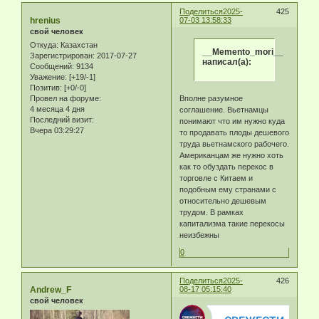
Поделиться
2025-
425
hrenius
07-03 13:58:33
свой человек
Откуда:
Казахстан
__Memento_mori__
Зарегистрирован
: 2017-07-27
написал(а):
Сообщений:
9134
Уважение:
[+19/-1]
Позитив:
[+0/-0]
Вполне разумное
Провел на форуме:
4 месяца 4 дня
соглашение. Вьетнамцы
Последний визит:
понимают что им нужно куда
Вчера 03:29:27
то продавать плоды дешевого
труда вьетнамского рабочего.
Американцам же нужно хоть
как то обуздать перекос в
торговле с Китаем и
подобным ему странами с
относительно дешевым
трудом. В рамках
капитализма такие перекосы
неизбежны
0
Поделиться
2025-
426
Andrew_F
08-17 05:15:40
свой человек