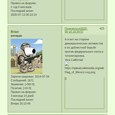
Провел на форуме:
1 год 0 месяцев
Последний визит:
2026-07-13 00:10:14
Поделиться
2025-
423
Brian
06-10 19:34:57
ветеран
А я вот на стороне
демократических активистов
в их доблестной борьбе
против федерального гнета и
тоталитаризма.
Viva California!
Зарегистрирован
: 2014-07-04
0
Сообщений:
1671
Уважение:
[+50/-0]
Позитив:
[+0/-0]
Провел на форуме:
3 месяца 14 дней
Последний визит:
Вчера 16:13:49