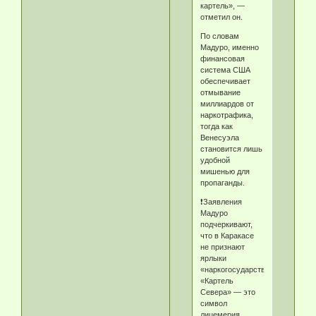
картель», —
отметил он.
По словам
Мадуро, именно
финансовая
система США
обеспечивает
отмывание
миллиардов от
наркотрафика,
тогда как
Венесуэла
становится лишь
удобной
мишенью для
пропаганды.
❗️Заявления
Мадуро
подчеркивают,
что в Каракасе
не признают
ярлыки
«наркогосударства».
«Картель
Севера» — это
символ
лицемерия