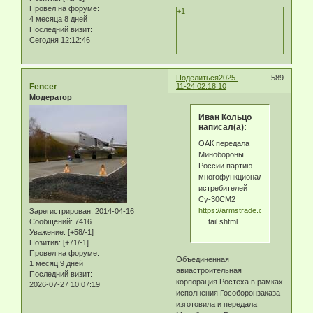
Провел на форуме:
+1
4 месяца 8 дней
Последний визит:
Сегодня 12:12:46
Поделиться
2025-
589
Fencer
11-24 02:18:10
Модератор
Иван Кольцо
написал(а):
ОАК передала
Минобороны
России партию
многофункциональных
истребителей
Су-30СМ2
https://armstrade.org/includes/per
Зарегистрирован
: 2014-04-16
… tail.shtml
Сообщений:
7416
Уважение:
[+58/-1]
Позитив:
[+71/-1]
Провел на форуме:
Объединенная
1 месяц 9 дней
авиастроительная
Последний визит:
корпорация Ростеха в рамках
2026-07-27 10:07:19
исполнения Гособоронзаказа
изготовила и передала