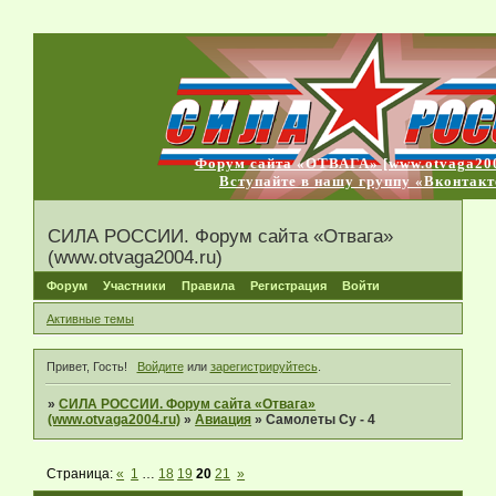
Форум сайта «ОТВАГА» [www.otvaga200
Вступайте в нашу группу «Вконтакт
СИЛА РОССИИ. Форум сайта «Отвага»
(www.otvaga2004.ru)
Форум
Участники
Правила
Регистрация
Войти
Активные темы
Привет, Гость!
Войдите
или
зарегистрируйтесь
.
»
СИЛА РОССИИ. Форум сайта «Отвага»
(www.otvaga2004.ru)
»
Авиация
»
Самолеты Су - 4
Страница:
«
1
…
18
19
20
21
»