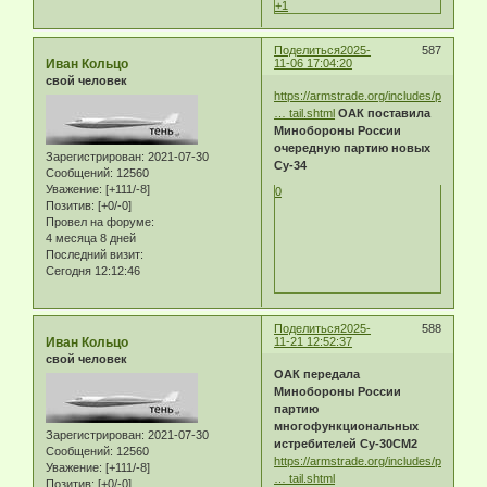
+1
Поделиться
2025-
587
Иван Кольцо
11-06 17:04:20
свой человек
https://armstrade.org/includes/periodic
… tail.shtml
ОАК поставила
Минобороны России
очередную партию новых
Зарегистрирован
: 2021-07-30
Су-34
Сообщений:
12560
Уважение:
[+111/-8]
0
Позитив:
[+0/-0]
Провел на форуме:
4 месяца 8 дней
Последний визит:
Сегодня 12:12:46
Поделиться
2025-
588
Иван Кольцо
11-21 12:52:37
свой человек
ОАК передала
Минобороны России
партию
многофункциональных
Зарегистрирован
: 2021-07-30
истребителей Су-30СМ2
Сообщений:
12560
https://armstrade.org/includes/periodic
Уважение:
[+111/-8]
… tail.shtml
Позитив:
[+0/-0]