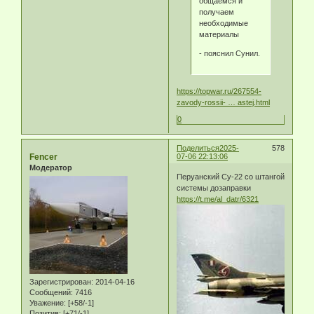
общаемся и
получаем
необходимые
материалы
- пояснил Сунил.
https://topwar.ru/267554-
zavody-rossii- … astej.html
0
Поделиться
2025-
578
Fencer
07-06 22:13:06
Модератор
Перуанский Су-22 со штангой
системы дозаправки
https://t.me/al_datr/6321
Зарегистрирован
: 2014-04-16
Сообщений:
7416
Уважение:
[+58/-1]
Позитив:
[+71/-1]