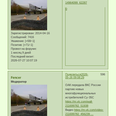
14964099_62287
0
Зарегистрирован
: 2014-04-16
Сообщений:
7416
Уважение:
[+58/-1]
Позитив:
[+71/-1]
Провел на форуме:
1 месяц 9 дней
Последний визит:
2026-07-27 10:07:19
Поделиться
2026-
596
Fencer
05-26 09:08:29
Модератор
ОАК передала ВКС России
партию новых
многофункциональных
истребителей Су-35С
https://m.vk.com/wall-
211699782_51938
Видео
https://m.vk.com/video-
211699782_456239 …