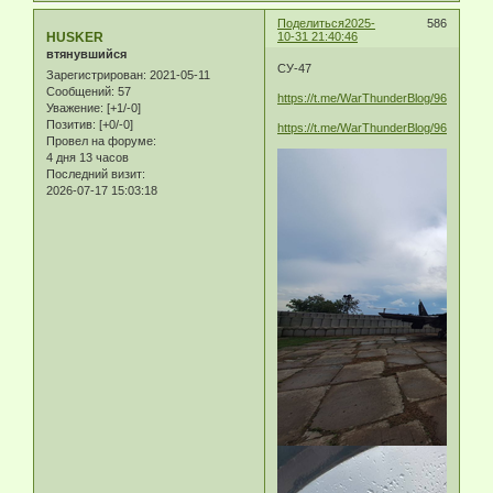
Поделиться
2025-
586
HUSKER
10-31 21:40:46
втянувшийся
СУ-47
Зарегистрирован
: 2021-05-11
Сообщений:
57
https://t.me/WarThunderBlog/9607865
Уважение:
[+1/-0]
Позитив:
[+0/-0]
https://t.me/WarThunderBlog/9607823
Провел на форуме:
4 дня 13 часов
Последний визит:
2026-07-17 15:03:18