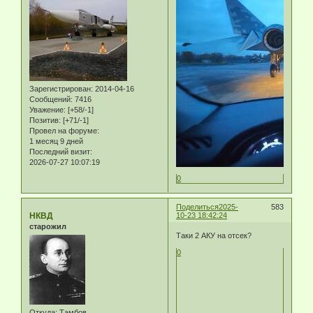
Зарегистрирован
: 2014-04-16
Сообщений:
7416
Уважение:
[+58/-1]
Позитив:
[+71/-1]
Провел на форуме:
1 месяц 9 дней
Последний визит:
2026-07-27 10:07:19
0
Поделиться
2025-
583
НКВД
10-23 18:42:24
старожил
Таки 2 АКУ на отсек?
0
Откуда:
Тамбов