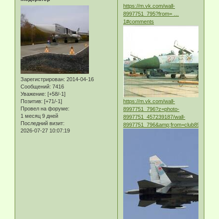
https://m.vk.com/wall-
8997751_795?from= …
1#comments
Зарегистрирован
: 2014-04-16
Сообщений:
7416
Уважение:
[+58/-1]
Позитив:
[+71/-1]
https://m.vk.com/wall-
Провел на форуме:
8997751_796?z=photo-
1 месяц 9 дней
8997751_457239187/wall-
Последний визит:
8997751_796&amp;from=club8997751
2026-07-27 10:07:19