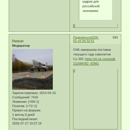
кадров для
российской
экономики.
0
Поделиться
2026-
593
Fencer
01-03 05:32:51
Модератор
ОАК завершила поставки
текущего года самолетов
Су-35С
https://m.vk.com/wall-
211699782_42991
0
Зарегистрирован
: 2014-04-16
Сообщений:
7416
Уважение:
[+58/-1]
Позитив:
[+71/-1]
Провел на форуме:
1 месяц 9 дней
Последний визит:
2026-07-27 10:07:19