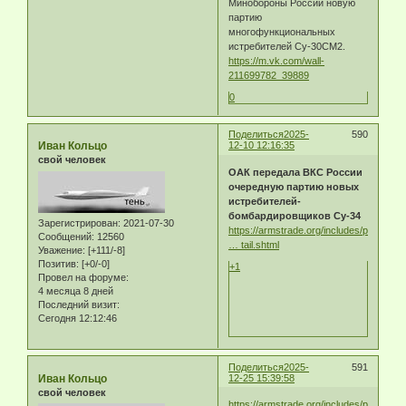
Минобороны России новую
партию
многофункциональных
истребителей Су-30СМ2.
https://m.vk.com/wall-
211699782_39889
0
Поделиться
2025-
590
Иван Кольцо
12-10 12:16:35
свой человек
ОАК передала ВКС России
очередную партию новых
истребителей-
бомбардировщиков Су-34
Зарегистрирован
: 2021-07-30
https://armstrade.org/includes/periodic
Сообщений:
12560
… tail.shtml
Уважение:
[+111/-8]
Позитив:
[+0/-0]
+1
Провел на форуме:
4 месяца 8 дней
Последний визит:
Сегодня 12:12:46
Поделиться
2025-
591
Иван Кольцо
12-25 15:39:58
свой человек
https://armstrade.org/includes/periodic