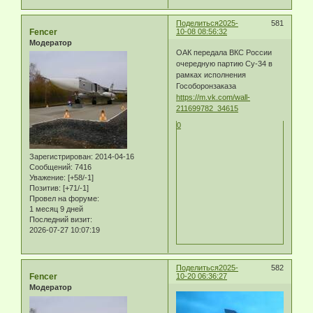
Поделиться
2025-
581
Fencer
10-08 08:56:32
Модератор
ОАК передала ВКС России
очередную партию Су-34 в
рамках исполнения
Гособоронзаказа
https://m.vk.com/wall-
211699782_34615
0
Зарегистрирован
: 2014-04-16
Сообщений:
7416
Уважение:
[+58/-1]
Позитив:
[+71/-1]
Провел на форуме:
1 месяц 9 дней
Последний визит:
2026-07-27 10:07:19
Поделиться
2025-
582
Fencer
10-20 06:36:27
Модератор