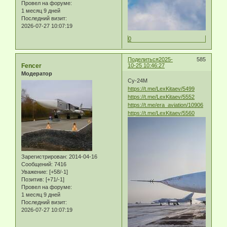
Провел на форуме:
1 месяц 9 дней
Последний визит:
2026-07-27 10:07:19
0
Поделиться
2025-
585
Fencer
10-25 10:46:27
Модератор
Су-24М
https://t.me/LexKitaev/5499
https://t.me/LexKitaev/5552
https://t.me/era_aviation/10906
https://t.me/LexKitaev/5560
Зарегистрирован
: 2014-04-16
Сообщений:
7416
Уважение:
[+58/-1]
Позитив:
[+71/-1]
Провел на форуме:
1 месяц 9 дней
Последний визит:
2026-07-27 10:07:19