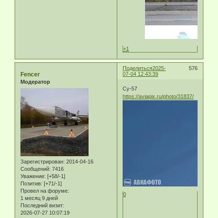
+1
Поделиться
2025-
576
Fencer
07-04 12:43:39
Модератор
Су-57
https://aviapix.ru/photo/31837/
Зарегистрирован
: 2014-04-16
Сообщений:
7416
Уважение:
[+58/-1]
Позитив:
[+71/-1]
Провел на форуме:
0
1 месяц 9 дней
Последний визит:
2026-07-27 10:07:19