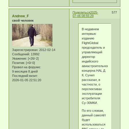
Поделиться
2025-
577
Andrew_F
07-06 08:55:29
свой человек
В недавнем
интервью
изданию
FlightGlobal
председатель и
Зарегистрирован
: 2012-02-14
управляющий
Сообщений:
13992
директор
Уважение:
[+26/-2]
индийского
Позитив:
[+0/-0]
авиастроительного
Провел на форуме:
концерна HAL Д.
9 месяцев 8 дней
К. Сунил
Последний визит:
рассказал, в
2026-01-05 22:51:20
частности, о
перспективах
эксплуатации
истребителя
Су-30МКИ.
По его словам,
данный самолёт
будет
использоваться
ВВС страны до