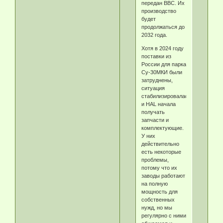
передан ВВС. Их
производство
будет
продолжаться до
2032 года.
Хотя в 2024 году
поставки из
России для парка
Су-30МКИ были
затруднены,
ситуация
стабилизировалась,
и HAL начала
получать
запчасти и
комплектующие.
У них
действительно
есть некоторые
проблемы,
потому что их
заводы работают
на полную
мощность для
собственных
нужд, но мы
регулярно с ними