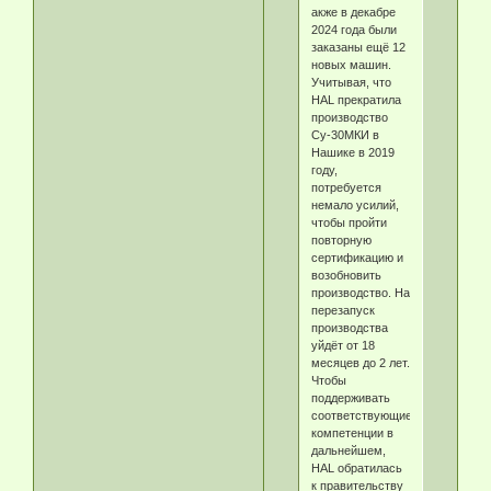
акже в декабре
2024 года были
заказаны ещё 12
новых машин.
Учитывая, что
HAL прекратила
производство
Су-30МКИ в
Нашике в 2019
году,
потребуется
немало усилий,
чтобы пройти
повторную
сертификацию и
возобновить
производство. На
перезапуск
производства
уйдёт от 18
месяцев до 2 лет.
Чтобы
поддерживать
соответствующие
компетенции в
дальнейшем,
HAL обратилась
к правительству