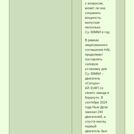
с вопросом,
может ли она
сохранить
мощности,
выпуская
несколько
Су-30МКИ в год.
В рамках
лицензионного
соглашения HAL
продолжает
поставлять
силовую
установку для
Су-30МКИ –
двигатель
«Сатурн»
АЛ-31ФП со
своего завода в
Корапуте. В
сентябре 2024
года Нью-Дели
заказал 240
двигателей, а
спустя месяц
первый
двигатель был