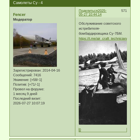
Самолеты Су - 4
Поделиться
2025-
571
Fencer
05-27 10:44:14
Модератор
Обслуживание советского
истребителя-
бомбардировщика Су-7БМ.
https://t.me/air_craft_technician/2452
Зарегистрирован
: 2014-04-16
Сообщений:
7416
Уважение:
[+58/-1]
Позитив:
[+71/-1]
Провел на форуме:
1 месяц 9 дней
Последний визит:
2026-07-27 10:07:19
0