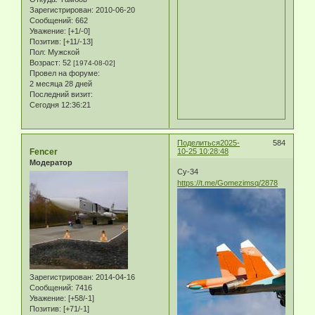
Зарегистрирован
: 2010-06-20
Сообщений:
662
Уважение:
[+1/-0]
Позитив:
[+11/-13]
Пол:
Мужской
Возраст:
52
[1974-08-02]
Провел на форуме:
2 месяца 28 дней
Последний визит:
Сегодня 12:36:21
Поделиться
2025-
584
Fencer
10-25 10:28:48
Модератор
Су-34
https://t.me/Gomezimsq/2878
Зарегистрирован
: 2014-04-16
Сообщений:
7416
Уважение:
[+58/-1]
Позитив:
[+71/-1]