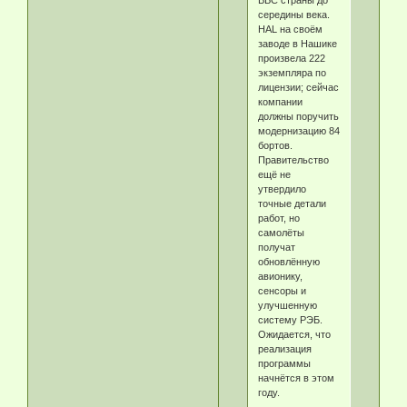
середины века.
HAL на своём
заводе в Нашике
произвела 222
экземпляра по
лицензии; сейчас
компании
должны поручить
модернизацию 84
бортов.
Правительство
ещё не
утвердило
точные детали
работ, но
самолёты
получат
обновлённую
авионику,
сенсоры и
улучшенную
систему РЭБ.
Ожидается, что
реализация
программы
начнётся в этом
году.