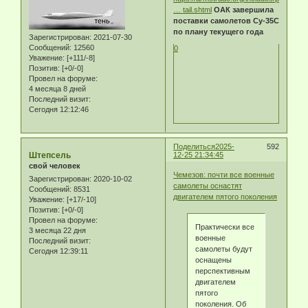
… tail.shtml
ОАК завершила
поставки самолетов Су-35С
по плану текущего года
Зарегистрирован
: 2021-07-30
Сообщений:
12560
0
Уважение:
[+111/-8]
Позитив:
[+0/-0]
Провел на форуме:
4 месяца 8 дней
Последний визит:
Сегодня 12:12:46
Поделиться
2025-
592
Штепсель
12-25 21:34:45
свой человек
Чемезов: почти все военные
Зарегистрирован
: 2020-10-02
самолеты оснастят
Сообщений:
8531
двигателем пятого поколения
Уважение:
[+17/-10]
Позитив:
[+0/-0]
Провел на форуме:
Практически все
3 месяца 22 дня
военные
Последний визит:
самолеты будут
Сегодня 12:39:11
оснащены
перспективным
двигателем
пятого
поколения. Об