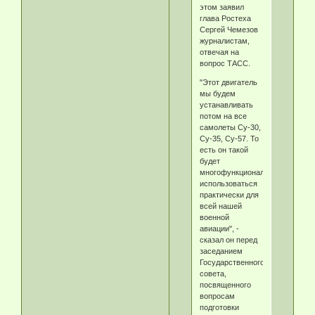
этом заявил
глава Ростеха
Сергей Чемезов
журналистам,
отвечая на
вопрос ТАСС.
"Этот двигатель
мы будем
устанавливать
потом на все
самолеты Су-30,
Су-35, Су-57. То
есть он такой
будет
многофункциональный,
использоваться
практически для
всей нашей
военной
авиации", -
сказал он перед
заседанием
Государственного
совета,
посвященного
вопросам
подготовки