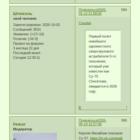
Поделиться
2026-
594
Штепсель
01-12 21:58:00
свой человек
Ссылка
Зарегистрирован
: 2020-10-02
Сообщений:
8531
Уважение:
[+17/-10]
Первый полет
Позитив:
[+0/-0]
новейшего
Провел на форуме:
одноместного
3 месяца 22 дня
сверхзвукового
Последний визит:
истребителя 5-го
Сегодня 12:39:11
поколения,
который уже
известен как
Су-75
Checkmate,
ожидается в 2026
году.
0
Поделиться
2026-
595
Fencer
05-19 12:27:46
Модератор
Королю Малайзии показали
Су-57.
https://m.vk.com/wall-