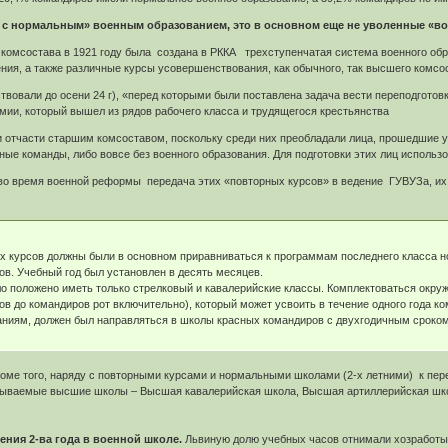
 с нормальным» военным образованием, это в основном еще не уволенные «в
 комсостава в 1921 году была создана в РККА трехступенчатая система военного об
ния, а также различные курсы усовершенствования, как обычного, так высшего комсо
вовали до осени 24 г), «перед которыми были поставлена задача вести переподготов
мии, который вышел из рядов рабочего класса и трудящегося крестьянства
и отчасти старшим комсоставом, поскольку среди них преобладали лица, прошедшие 
ые команды, либо вовсе без военного образования. Для подготовки этих лиц использ
во время военной реформы передача этих «повторных курсов» в ведение ГУВУЗа, их
 курсов должны были в основном приравниваться к программам последнего класса 
в. Учебный год был установлен в десять месяцев.
ло положено иметь только стрелковый и кавалерийские классы. Комплектоваться ок
ов до командиров рот включительно), который может усвоить в течение одного года
ниям, должен был направляться в школы красных командиров с двухгодичным сроко
оме того, наряду с повторными курсами и нормальными школами (2-х летними) к пер
азываемые высшие школы – Высшая кавалерийская школа, Высшая артиллерийская школ
ения 2-ва года в военной школе.
Львиную долю учебных часов отнимали хозработы, 