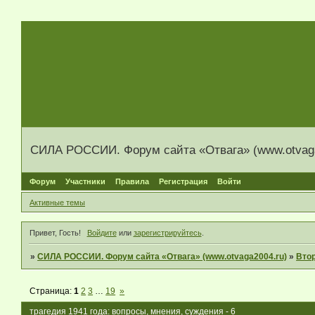
СИЛА РОССИИ. Форум сайта «Отвага» (www.otvaga
Форум
Участники
Правила
Регистрация
Войти
Активные темы
Привет, Гость!
Войдите
или
зарегистрируйтесь
.
»
СИЛА РОССИИ. Форум сайта «Отвага» (www.otvaga2004.ru)
»
Вто
Страница:
1
2
3
…
19
»
трагедия 1941 года: вопросы, мнения, суждения - 6