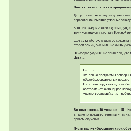
Поясню, все остальные проценты»
Для решения этой задачи доучивания
образование, высшие учебные заведе
Высшие академические курсы (сущест
тому командному составу Красной ар
Еще хуже обстояло дело со средним 
старой армии, окончившие лишь учебн
Некоторое улучшение принесло, уже 
Цитата:
Цитата
«Учебные программы повторных
общеобразовательных предмето
В составе окружных курсов бы
составом (от командиров взвод
удовлетворяющий этим требова
Во подготовка. 10 месяцев!!!!!!!!
Кр
а также их предшественники – так н
сроком обучения.
Пусть вас не убаюкивает срок обуч