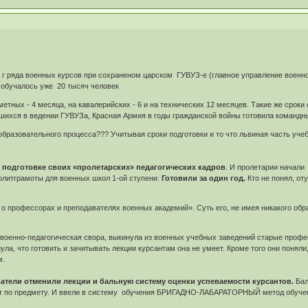
 г ряда военных курсов при сохраненом царском ГУВУЗ-е (главное управление военно
 обучалось уже 20 тысяч человек
метных - 4 месяца, на кавалерийских - 6 и на технических 12 месяцев. Такие же срок
шихся в ведении ГУВУЗа, Красная Армия в годы гражданской войны готовила командн
 образовательного процесса??? Учитывая сроки подготовки и то что львиная часть уч
о подготовке своих «пролетарских» педагогических кадров
. И пролетарии начали
литграмоты для военных школ 1-ой ступени.
Готовили за один год.
Кто не понял, от
о профессорах и преподавателях военных академий». Суть его, не имея никакого обр
» военно-педагогическая свора, выкинула из военных учебных заведений старые проф
ула, что готовить и зачитывать лекции курсантам она не умеет. Кроме того они понял
м.
атели отменили лекции и бальную систему оценки успеваемости курсантов.
Бал
ачет по предмету. И ввели в систему обучения БРИГАДНО-ЛАБАРАТОРНЫЙ метод обуче