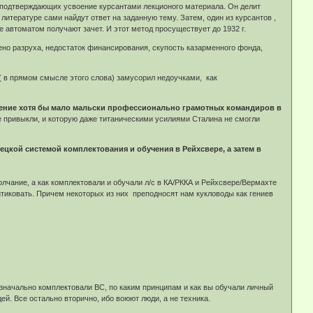
й подтверждающих усвоение курсантами лекционого материала. Он делит
 литературе сами найдут ответ на заданную тему. Затем, один из курсантов ,
е автоматом получают зачет. И этот метод просуществует до 1932 г.
но разруха, недостаток финансирования, скупость казарменного фонда,
 ( в прямом смысле этого слова) замусорил недоучками, как
учение хотя бы мало мальски профессионально грамотных командиров в
 привыкли, и которую даже титаническими усилиями Сталина не смогли
емецкой системой комплектования и обучения в Рейхсвере, а затем в
лчание, а как комплектовали и обучали л/с в КА/РККА и Рейхсвере/Вермахте
ритиковать. Причем некоторых из них преподносят нам кукловоды как гениев
начально комплектовали ВС, по каким принципам и как вы обучали личный
ей. Все остально вторично, ибо воюют люди, а не техника.