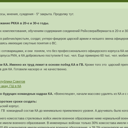
осы, мнения, суждения - 5" закрыта. Продолжу тут.
ание РККА в 20-е и 30-е годы.
х комплектования, обученияи содержания соединений Рейхсвера/Вермахта в 20-е и 30-
з рабочих/крестьян, солдат, унтеро-фицеров царской армии и низшего звена офицеро
жаясь имеющие смутные понятия о ВС.
 сотоварищами, и они поняли, что без профессионального офицерского корпуса КА не 
орпуса РИА, в КА добровольно поступили 6 тыс. чел. Еще примерно 60 тыс. чел. мобил
и КА. Именно их труд лежит в основе побед КА в ГВ.
Кроме того это царский преп
для КА. Готовили наскоро и не качественно.
спублики Советов
 акад. ГШ в КА
 о будущих командных кадрах КА.
«Военспецов», начали массово удалять из КА и с
ороткие сроки создать:
ьский корпус.
в ГВ командный состав КА до минимально приемлемого уровня. А доучивать было кого
днего комсостава стрелковых войск имели военное образование ниже нормальной воен
не имели военного образования. В инженерных войсках только 30% комсостава имели 
о 20,4% командиров имели нормальное военное образование, а 39,2% командиров не и