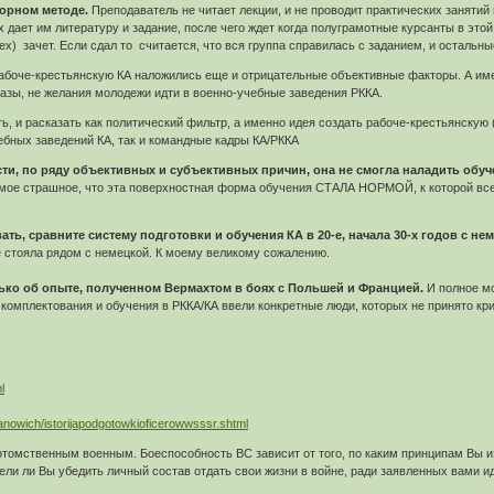
торном методе.
Преподаватель не читает лекции, и не проводит практических заняти
х дает им литературу и задание, после чего ждет когда полуграмотные курсанты в этой
х) зачет. Если сдал то считается, что вся группа справилась с заданием, и остальны
рабоче-крестьянскую КА наложились еще и отрицательные объективные факторы. А име
азы, не желания молодежи идти в военно-учебные заведения РККА.
ть, и расказать как политический фильтр, а именно идея создать рабоче-крестьянскую
ебных заведений КА, так и командные кадры КА/РККА
сти, по ряду объективных и субъективных причин, она не смогла наладить об
амое страшное, что эта поверхностная форма обучения СТАЛА НОРМОЙ, к которой все
вать, сравните систему подготовки и обучения КА в 20-е, начала 30-х годов с н
е стояла рядом с немецкой. К моему великому сожалению.
ько об опыте, полученном Вермахтом в боях с Польшей и Францией.
И полное мо
у комплектования и обучения в РККА/КА ввели конкретные люди, которых не принято к
l
wanowich/istorijapodgotowkioficerowwsssr.shtml
томственным военным. Боеспособность ВС зависит от того, по каким принципам Вы из
ели ли Вы убедить личный состав отдать свои жизни в войне, ради заявленных вами ид