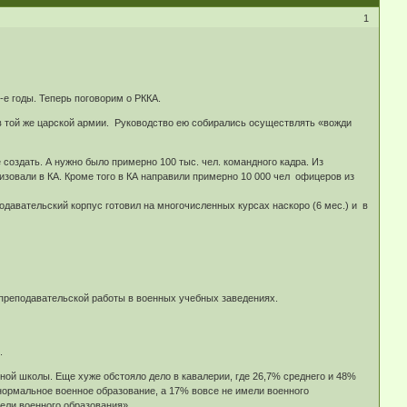
1
е годы. Теперь поговорим о РККА.
в той же царской армии. Руководство ею собирались осуществлять «вожди
создать. А нужно было примерно 100 тыс. чел. командного кадра. Из
изовали в КА. Кроме того в КА направили примерно 10 000 чел офицеров из
одавательский корпус готовил на многочисленных курсах наскоро (6 мес.) и в
 преподавательской работы в военных учебных заведениях.
.
ной школы. Еще хуже обстояло дело в кавалерии, где 26,7% среднего и 48%
нормальное военное образование, а 17% вовсе не имели военного
мели военного образования»