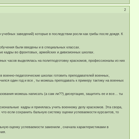
2
-учебных заведений) которые в последствии росли как грибы после дождя. К
и обучения были введены и в специальных классах.
ые кадры во фронтовых, армейских и дивизионных школах.
ебных часов выделялась на политподготовку краскомов, профессионалы из них
 в военно-педагогические школах готовить преподавателей военных,
учился один год и все , ты можешь преподавать к примеру тактику на военных
азования можешь написать (а сам ли??) дисертацию, защитить ее и все… ты
есиональные кадры и принялась учить военному делу краскомов. Эта свора,
и, что если сохранить бальную систему оценки успеваемости курсантов, то
ьную оценку успеваемости заменили , сначала характеристиками в
ния.