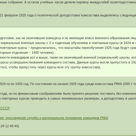
ные собрания. А остаток учебных часов делили поровну междусобой политподготовка 
21 февраля 1925 года о политической доподготовке комсостава выделялись следующие
дготовке, как не окончившие комкурсы и не имеющие вовсе военного образования ли
з нормальные военные школы с 2-х годичным обучением и повторные курсы (в 1924-м
 повторные курсы – предполагалось,, что масштабы переобучения 1925 года будут ср
торные отделения – 1400 человек);
ности командиров рот и выше, также не окончивший военной (нормальной) школы, ко
курсы усовершенствования командного состава. Данные курсы могли пропустить в 1925
того, чтобы пропустить через курсы всю эту группу комсостава;
924-го по 1926 год, По состоянию на начало 1926 года среди комсостава РККА (500-
 года, но по финансовым соображениям было принято решение «оставить без изменения
а повторных курсах проводить в самых минимальных размерах, а доподготовку в шко
в СССР
ия, прохождения службы и материальное положение комкадров РККА
29 12:45:40)