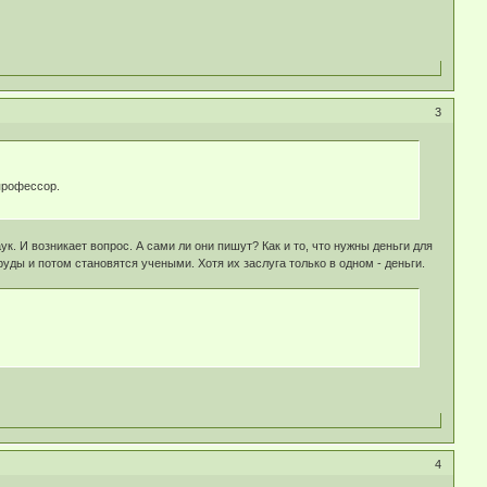
3
профессор.
к. И возникает вопрос. А сами ли они пишут? Как и то, что нужны деньги для
руды и потом становятся учеными. Хотя их заслуга только в одном - деньги.
4