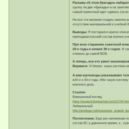
Раскажу об этом бригадно-лабара
группу на две «бригады» и на занятия
самый грамотный идет сдавать (за все
На все эти желания создать именно 
отсутствие материальной и учебной б
Выводы:
Я постарался кратко описа
преподавательский состав военно-уч
При всех стараниях советской вла
20-е годы и начале 30-х годов
. И с
сломать до самой ВОВ.
А теперь, все кто умеет анализиро
Вермахте
. И близко наша система н
А вам кукловоды расказывают тол
в20-е и 30-е годы. Ибо такую систем
военного дела.
Ссылки-
Взвешенный взгляд.
https://eugend.livejournal.com/21744.htm
Либеральный.
http://artofwar.ru/k/kamenew_anatolij_i
Послесловие.
Еще раз напоминаю по
состав ВС в довоенное время, и.. сум