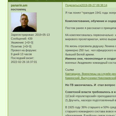
panarin.am
Поделиться
2019-09-27 09:38:14
постоялец
Я так понял "трагедия 1941 года: вопр
Комплектование, обучение и содерж
Постом ранее я рассказал о принципа
Зарегистрирован
: 2019-05-13
КА комплектовалась первоначально и
Сообщений:
439
мирового пролетариата», мягко выра
Уважение:
[+0/-0]
Но жизнь отрезвила дедушку Ленина с
Позитив:
[+0/-0]
Провел на форуме:
примерно 250 тыс. чел офицерского к
9 дней 13 часов
бывшей Белой армии.
Последний визит:
Именно они, «военспецы» и создал
2022-02-26 16:37:01
военных Академиях командный состав 
Сылки
Кавтарадзе. Военспецы на службе ре
Каминский. Выпускники Николаевской
Но ГВ закончилась. И стал вопрос
Советской власти требовалось в к
1)Свой «пролетарский» преподавател
2) Доучить, наскоро подготовленный 
В 1925 году 36% старшего и 50% сре
старшего командного состава вовсе 
образования. В войсках связи тольк