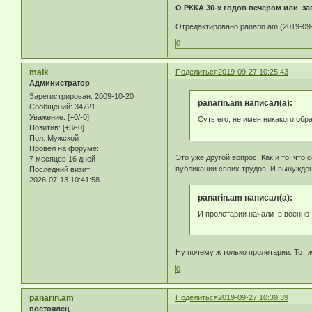
О РККА 30-х годов вечером или за
Отредактировано panarin.am (2019-09-
0
maik
Поделиться
2019-09-27 10:25:43
Администратор
Зарегистрирован
: 2009-10-20
panarin.am написал(а):
Сообщений:
34721
Уважение:
[+0/-0]
Суть его, не имея никакого об
Позитив:
[+3/-0]
Пол:
Мужской
Провел на форуме:
Это уже другой вопрос. Как и то, что
7 месяцев 16 дней
публикации своих трудов. И вынужден
Последний визит:
2026-07-13 10:41:58
panarin.am написал(а):
И пролетарии начали в военно-
Ну почему ж только пролетарии. Тот
0
panarin.am
Поделиться
2019-09-27 10:39:39
постоялец