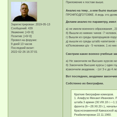
Приложение к постам выше.
Анализ на тему , а кем было высше
ПРОФПОДГОТОВКЕ. А ведь это должн
Делаем анализ по параметру, имел
Зарегистрирован
: 2019-05-13
Сообщений:
439
а) не имели военного образования , 21 ч
Уважение:
[+0/-0]
б) Вышли из нижних чинов -7 человек. (10,
Позитив:
[+0/-0]
г) Вышли из среды прапорщиков-пору
Провел на форуме:
д) вышли из среды штабс-капитанов - 1
9 дней 13 часов
е)Полковники ц/а - 5 человек. 1 из ни
Последний визит:
2022-02-26 16:37:01
Смотрим какие военно-учебные за
а) Не закончили ни Высших курсов ни Академи
б) Закончили Высшие курсы ( один год учебы)
в)акончили академии. - (от 3-х до 4 лет)..............
Вот последних, академии закончи
Собстенно их биографии.
Краткие биографии комкоров.
1. Алафузо Михаил Иванович. Ро
штаба 3 армии (30.VIII.18 г.—1.
фронта (6—28.XII.20 г.), нача
Краснознаменной Кавказской ар
Реабилитирован 22.11.1960.