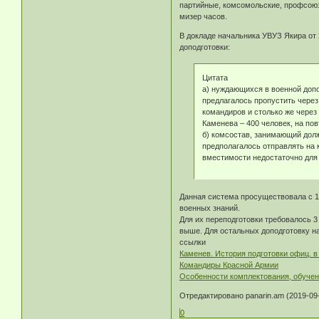
партийные, комсомольские, профсоюз
мизер часов.
В докладе начальника УВУЗ Якира от 
доподготовки:
Цитата
а) нуждающихся в военной допо
предлагалось пропустить чере
командиров и столько же через
Каменева – 400 человек, на пов
б) комсостав, занимающий долж
предполагалось отправлять на 
вместимости недостаточно для 
Данная система просуществовала с 1
военных знаний.
Для их переподготовки требовалось 3
выше. Для остальных доподготовку н
ссылки
Каменев. История подготовки офиц. 
Командиры Красной Армии
Особенности комплектования, обучен
Отредактировано panarin.am (2019-09-
0