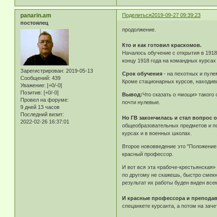
panarin.am
Поделиться
2019-09-27 09:39:23
постоялец
продолжение.
Кто и как готовил краскомов.
Началось обучение с открытия в 1918
концу 1918 года на командных курсах
Зарегистрирован
: 2019-05-13
Срок обучения
- на пехотных и пуле
Сообщений:
439
Кроме стационарных курсов, находив
Уважение:
[+0/-0]
Позитив:
[+0/-0]
Вывод:
Что сказать о «мощи» такого
Провел на форуме:
почти нулевые.
9 дней 13 часов
Последний визит:
Но ГВ закончилась и стал вопрос 
2022-02-26 16:37:01
общеобразовательных предметов и по
курсах и в военных школах.
Второе нововведение это "Положение 
красный профессор.
И вот вся эта «рабоче-крестьянская
по другому не скажешь, быстро смекн
результат их работы буден виден все
И красные профессора и преподав
спецанкете курсанта, а потом на з