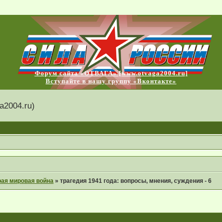
Форум сайта «ОТВАГА» [www.otvaga2004.ru]
Вступайте в нашу группу «Вконтакте»
2004.ru)
рая мировая война
»
трагедия 1941 года: вопросы, мнения, суждения - 6