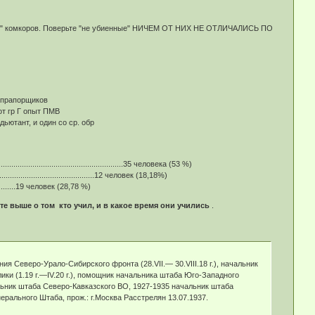
х " комкоров. Поверьте "не убиенные" НИЧЕМ ОТ НИХ НЕ ОТЛИЧАЛИСЬ ПО
ы прапорщиков
 от гр Г опыт ПМВ
дьютант, и один со ср. обр
...........................................35 человека (53 %)
..................................12 человек (18,18%)
................19 человек (28,78 %)
 выше о том кто учил, и в какое время они учились
.
я Северо-Урало-Сибирского фронта (28.VII.— 30.VIII.18 г.), начальник
блики (1.19 г.—IV.20 г.), помощник начальника штаба Юго-Западного
альник штаба Северо-Кавказского ВО, 1927-1935 начальник штаба
рального Штаба, прож.: г.Москва Расстрелян 13.07.1937.