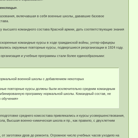
оенспецы»
.
разования, включавшая в себя военные школы, дававшие базовое
става.
ку высшего командного состава Красной армии, дать соответствующие знания
ускоренные командные курсы в ходе гражданской войны, унтер-офицеры
овались окружные повторные курсы, подвергшиеся реорганизации в 1924 году.
 организация и учебные программы стали более единообразными:
нормальной военной школы с добавлением некоторых
ружные повторные курсы должны были исключительно средним командным
 комбинированную программу нормальной школы. Командный состав, не
м обучения»
еподготовке среднего комсостава привлекались и курсы усовершенствования,
а, Высшая военно-химическая школа и пр., как правило, с двухлетним
от заготовки дров до ремонта. Огромное число учебных часов уходило на