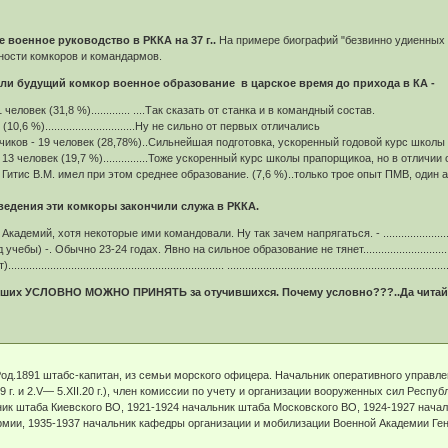
е военное руководство в РККА на 37 г..
На примере биографий "безвинно удиенны
ости комкоров и командармов.
 ли будущий комкор военное образование в царское время до прихода в КА -
еловек (31,8 %)............. ....Так сказать от станка и в командный состав.
6 %)..............................Ну не сильно от первых отличались
чиков - 19 человек (28,78%)..Сильнейшая подготовка, ускоренный годовой курс школ
3 человек (19,7 %)...............Тоже ускоренный курс школы прапорщикоа, но в отличии
х Гитис В.М. имел при этом среднее образование. (7,6 %)..только трое опыт ПМВ, один а
ведения эти комкоры закончили служа в РККА.
й, хотя некоторые ими командовали. Ну так зачем напрягаться. - .....................................
 -. Обычно 23-24 годах. Явно на сильное образование не тянет.......................................
.......................................................... .................................................................
вших УСЛОВНО МОЖНО ПРИНЯТЬ за отучившихся. Почему условно???..Да читайте
д.1891 штабс-капитан, из семьи морского офицера. Начальник оперативного управлени
19 г. и 2.V— 5.XII.20 г.), член комиссии по учету и организации вооруженных сил Респу
льник штаба Киевского ВО, 1921-1924 начальник штаба Московского ВО, 1924-1927 нач
мии, 1935-1937 начальник кафедры организации и мобилизации Военной Академии Гене