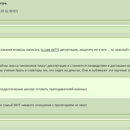
втра.
29 11:39:57)
разования можешь написать
(а сам ли??
) дисертацию, защитить ее и все… ты красный 
 сейчас масса чиновников пишут диссертации и становятся кандидатами и докторами нау
ы ученые брать в соавторы тех, кто сидит на деньгах, Они ж публикуют эти научные т
педагогические школах готовить преподавателей военных
 же самый МНТ никакого отношения к пролетариям не имел