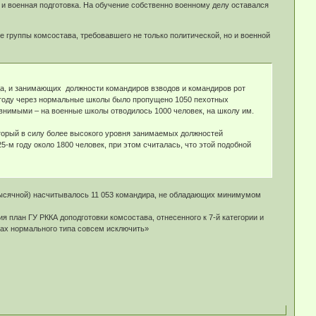
и военная подготовка. На обучение собственно военному делу оставался
 группы комсостава, требовавшего не только политической, но и военной
ца, и занимающих должности командиров взводов и командиров рот
 году через нормальные школы было пропущено 1050 пехотных
авнимыми – на военные школы отводилось 1000 человек, на школу им.
торый в силу более высокого уровня занимаемых должностей
-м году около 1800 человек, при этом считалась, что этой подобной
т тысячной) насчитывалось 11 053 командира, не обладающих минимумом
 план ГУ РККА доподготовки комсостава, отнесенного к 7-й категории и
лах нормального типа совсем исключить»