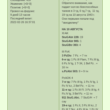
Сообщений:
439
Обратите внимание, как
Уважение:
[+0/-0]
падает кол-во боеспособных
Позитив:
[+0/-0]
танков в 3 тд, 6 тд,7 тд, 11 тд,
Провел на форуме:
9 дней 13 часов
19 тд на 10 августа 1943 г.
Последний визит:
Они первыми попали под
2022-02-26 16:37:01
"звиздюлину"
НА 10 АВГУСТА
XI AK
StuGAbt 228:
19
StuGAbt 905:
1
StuGBtr 393:
4
III PzK
3 PzDiv
. 7 Pz. = 7 тн
6-я тд:
1 Pz.III Flam, 7 Pz.III lg,
6 Pz.IV lg, 1 T-34, 1 Bef Pz . =
16 тн
s.PzAbt 503:
9 = 9 тн
PzAOK 4
7-я тд:
7 Pz.III lg, 1 Pz.IV lg, 1
Pz IV kz, 2 Bef Pz; = 11 тн
11-я тд:
1 Pz.III Fl. 3 Pz.III lg, 4
Pz.IV lg, 3 Bef Pz. = 11 тн
911 StuG.Abt.
: 7 StuG/H = 7
сау
19-я тд:
1 Pz.II, 3 Pz.III kz, 2
Pz.III 7,5kz, 4 Pz.III lg, 1 Pz.IV