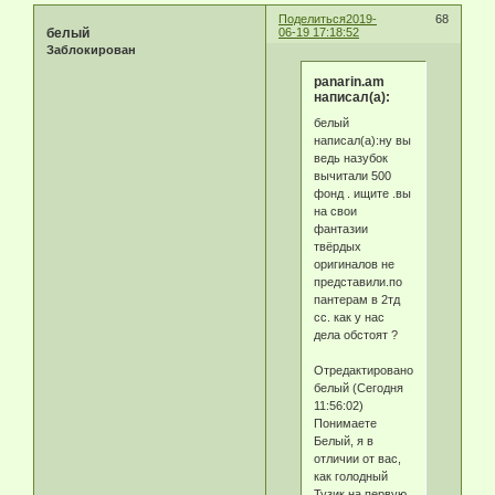
Поделиться
2019-
68
белый
06-19 17:18:52
Заблокирован
panarin.am
написал(а):
белый
написал(а):ну вы
ведь назубок
вычитали 500
фонд . ищите .вы
на свои
фантазии
твёрдых
оригиналов не
представили.по
пантерам в 2тд
сс. как у нас
дела обстоят ?
Отредактировано
белый (Сегодня
11:56:02)
Понимаете
Белый, я в
отличии от вас,
как голодный
Тузик на первую