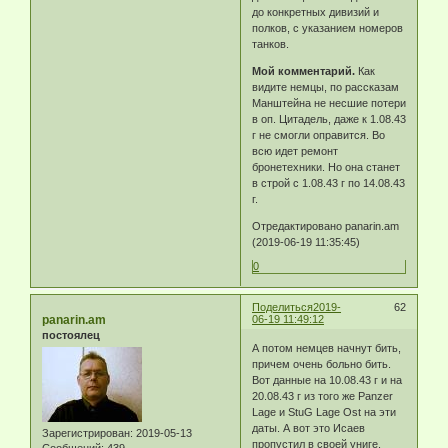
до конкретных дивизий и
полков, с указанием номеров
танков.
Мой комментарий.
Как
видите немцы, по рассказам
Манштейна не несшие потери
в оп. Цитадель, даже к 1.08.43
г не смогли оправится. Во
всю идет ремонт
бронетехники. Но она станет
в строй с 1.08.43 г по 14.08.43
г.
Отредактировано panarin.am
(2019-06-19 11:35:45)
0
Поделиться
2019-
62
panarin.am
06-19 11:49:12
постоялец
А потом немцев начнут бить,
причем очень больно бить.
Вот данные на 10.08.43 г и на
20.08.43 г из того же Panzer
Lage и StuG Lage Ost на эти
даты. А вот это Исаев
Зарегистрирован
: 2019-05-13
пропустил в своей униге.