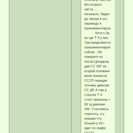
без второго
листа.....
печально. Ладно
до завтра я его
переведу и
прокомментирую.
Хотя п.3а,
ну где Т-4 у вас
"распределяются"
прокомментирую
сейчас . Не
поверите но
после Цитадели,
див СС ЛАГ во
второй половине
июля покинула
СССР, передав
технику дивизии
СС ДР. А там в
строчке Т-4
стоит приписка +
69 тд дивизии
ЛАГ. Стесняюсь
спросить, а у
немцев что
Италия в 43 г
идет по графе
Ост??