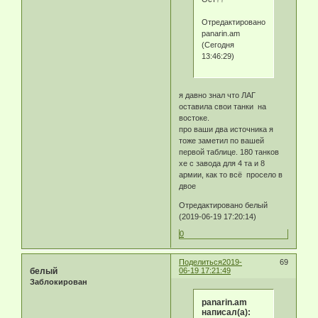
Отредактировано
panarin.am
(Сегодня
13:46:29)
я давно знал что ЛАГ
оставила свои танки на
востоке.
про ваши два источника я
тоже заметил по вашей
первой таблице. 180 танков
хе с завода для 4 та и 8
армии, как то всё просело в
двое
Отредактировано белый
(2019-06-19 17:20:14)
0
Поделиться
2019-
69
белый
06-19 17:21:49
Заблокирован
panarin.am
написал(а):