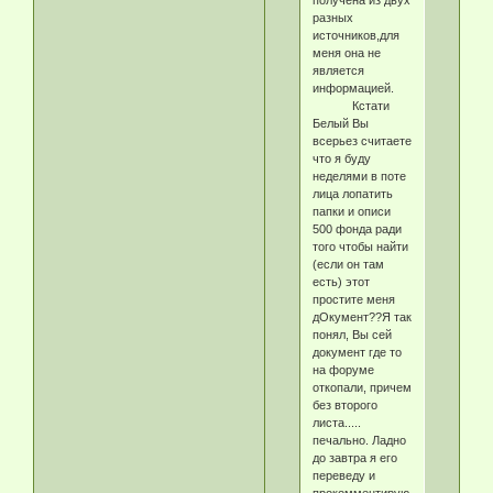
разных
источников,для
меня она не
является
информацией.
Кстати
Белый Вы
всерьез считаете
что я буду
неделями в поте
лица лопатить
папки и описи
500 фонда ради
того чтобы найти
(если он там
есть) этот
простите меня
дОкумент??Я так
понял, Вы сей
документ где то
на форуме
откопали, причем
без второго
листа.....
печально. Ладно
до завтра я его
переведу и
прокомментирую.