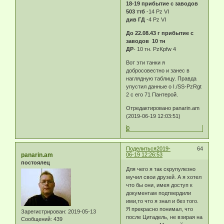
18-19 прибытие с заводов
503 ттб
-14 Pz VI
див ГД
-4 Pz VI
До 22.08.43 г прибытие с
заводов 10 тн
ДР
- 10 тн. PzKpfw 4
Вот эти танки я
добросовестно и занес в
наглядную таблицу. Правда
упустил данные о I./SS-PzRgt
2 с его 71 Пантерой.
Отредактировано panarin.am
(2019-06-19 12:03:51)
0
Поделиться
2019-
64
panarin.am
06-19 12:26:53
постоялец
Для чего я так скрупулезно
мучил свои друзей. А я хотел
что бы они, имея доступ к
документам подтвердили
ими,то что я знал и без того.
Я прекрасно понимал, что
Зарегистрирован
: 2019-05-13
после Цитадель, не взирая на
Сообщений:
439