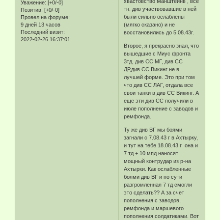
хвастовство Манштейнв , все
Уважение:
[+0/-0]
тн. див участвовавшие в ней
Позитив:
[+0/-0]
были сильно ослаблены
Провел на форуме:
9 дней 13 часов
(мягко сказано) и не
Последний визит:
восстановились до 5.08.43г.
2022-02-26 16:37:01
Второе, я прекрасно знал, что
вышедшие с Миус фронта
3тд, див СС МГ, див СС
ДР,див СС Викинг не в
лучшей форме. Это при том
что див СС ЛАГ, отдала все
свои танки в див СС Викинг. А
еще эти див СС получили в
июле пополнение с заводов и
ремфонда.
Ту же див ВГ мы боями
загнали с 7.08.43 г в Ахтырку,
и тут на тебе 18.08.43 г она и
7 тд + 10 мпд наносят
мощный контрудар из р-на
Ахтырки. Как ослабленные
боями див ВГ и по сути
разгромленная 7 тд смогли
это сделать?? А за счет
пополнения с заводов,
ремфонда и маршевого
пополнения солдатиками. Вот