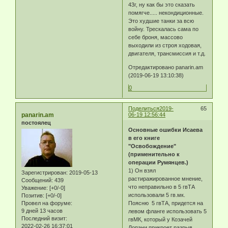
43г, ну как бы это сказать
помягче..... некондиционные.
Это худшие танки за всю
войну. Трескалась сама по
себе броня, массово
выходили из строя ходовая,
двигателя, трансмиссия и т.д.
Отредактировано panarin.am
(2019-06-19 13:10:38)
0
Поделиться
2019-
65
panarin.am
06-19 12:56:44
постоялец
Основные ошибки Исаева
в его книге
"Освобождение"
(применительно к
операции Румянцев.)
1) Он взял
Зарегистрирован
: 2019-05-13
растиражированное мнение,
Сообщений:
439
что неправильно в 5 гвТА
Уважение:
[+0/-0]
использовали 5 гв.мк.
Позитив:
[+0/-0]
Поясню 5 гвТА, придется на
Провел на форуме:
9 дней 13 часов
левом фланге использовать 5
Последний визит:
гвМК, который у Козачей
2022-02-26 16:37:01
Лопани прикроет разрыв