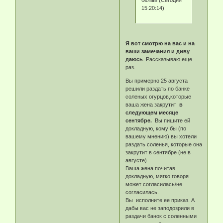
белый (Сегодня
15:20:14)
Я вот смотрю на вас и на
ваши замечания и диву
даюсь
. Рассказываю еще
раз.
Вы примерно 25 августа
решили раздать по банке
соленых огурцов,которые
ваша жена закрутит
в
следующем месяце
сентябре.
Вы пишите ей
докладную, кому бы (по
вашему мнению) вы хотели
раздать соленья, которые она
закрутит в сентябре (не в
августе)
Ваша жена почитав
докладную, мягко говоря
может согласилась/не
согласилась.
Вы исполните ее приказ. А
дабы вас не заподозрили в
раздачи банок с соленными