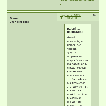
0
Поделиться
2019-
67
белый
06-19 13:51:43
Заблокирован
panarin.am
написал(а):
белый
написал(а):плохо
искали. вот
твёрдый
документ
отправок на
август без ваших
фантазий Белый,
я ведь попросил
указать мне
папку, и опись
что бы я вфонде
500 посмотрел
этот документ ( и
все листы в
нем). Если Вы не
видели 500
фонда и его
папок, то не