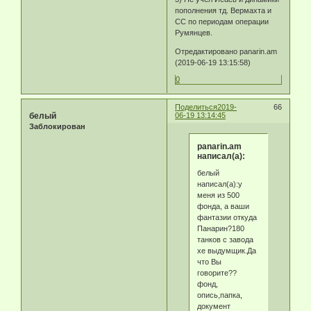
пополнения тд. Вермахта и
СС по периодам операции
Румянцев.
Отредактировано panarin.am
(2019-06-19 13:15:58)
0
Поделиться
2019-
66
белый
06-19 13:14:45
Заблокирован
panarin.am
написал(а):
белый
написал(а):у
меня из 500
фонда, а ваши
фантазии откуда
Панарин?180
танков с завода
хе выдумщик.Да
что Вы
говорите??
фонд,
опись,папка,
документ