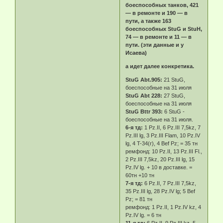
боеспособных танков, 421
— в ремонте и 190 — в
пути, а также 163
боеспособных StuG и StuH,
74 — в ремонте и 11 — в
пути. (эти данные и у
Исаева)
а идет далее конкретика.
StuG Abt.905:
21 StuG,
боеспособные на 31 июля
StuG Abt 228:
27 StuG,
боеспособные на 31 июля
StuG Bttr 393:
6 StuG -
боеспособные на 31 июля.
6-я тд:
1 Pz.II, 6 Pz.III 7,5kz, 7
Pz.III lg, 3 Pz.III Flam, 10 Pz.IV
lg, 4 T-34(r), 4 Bef Pz; = 35 тн
ремфонд: 10 Pz.II, 13 Pz.III Fl.,
2 Pz.III 7,5kz, 20 Pz.III lg, 15
Pz.IV lg. + 10 в доставке. =
60тн +10 тн
7-я тд:
6 Pz.II, 7 Pz.III 7,5kz,
35 Pz.III lg, 28 Pz.IV lg; 5 Bef
Pz; = 81 тн
ремфонд: 1 Pz.II, 1 Pz.IV kz, 4
Pz.IV lg. = 6 тн