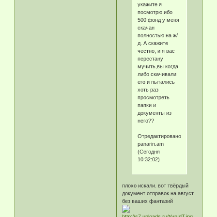
укажите я
посмотрю,ибо
500 фонд у меня
скачан
полностью на ж/
д. А скажите
честно, и я вас
перестану
мучить,вы когда
либо скачивали
его и пытались
хоть раз
просмотреть
папки и
документы из
него??
Отредактировано
panarin.am
(Сегодня
10:32:02)
плохо искали. вот твёрдый
документ отправок на август
без ваших фантазий