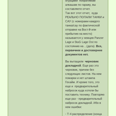
огурцами побратимам
алкашам по гаражу, вы
составляете отчет.
Так вот этот отчет, куда
РЕАЛЬНО ПОПАЛИ ТАНКИ и
САУ (с номерами каждого
танка/сау по фактической
отправке на Вост.Ф или
прибытию на место)
называется у немцев Panzer
Lage и StuG Lage Ost по
состоянию на ...(дата).
Все,
первичнее и достовернее
документов нет.
Вы вытащили
черновик
докладной
. Еще раз это
черновик, причем без
следующих листов. На нем
помарки и нет штампа
Гехайм. И кроме того, это
еще и предварительный
набросок куда хотели бы
поставить технику. Повторяю
еще раз - предварительный
набросок докладной. Ибо в
нем ошибки:
- Т-4 распределение (конца