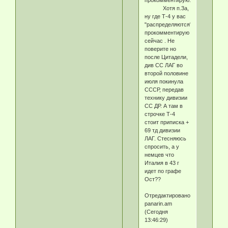
Хотя п.3а,
ну где Т-4 у вас
"распределяются"
прокомментирую
сейчас . Не
поверите но
после Цитадели,
див СС ЛАГ во
второй половине
июля покинула
СССР, передав
технику дивизии
СС ДР. А там в
строчке Т-4
стоит приписка +
69 тд дивизии
ЛАГ. Стесняюсь
спросить, а у
немцев что
Италия в 43 г
идет по графе
Ост??
Отредактировано
panarin.am
(Сегодня
13:46:29)