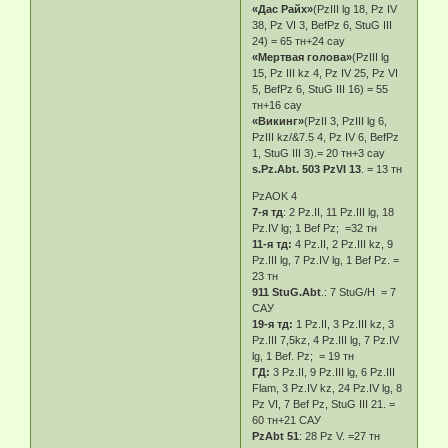
«Дас Райх»
(PzIII lg 18, Pz IV
38, Pz VI 3, BefPz 6, StuG III
24) = 65 тн+24 сау
«Мертвая голова»
(PzIII lg
15, Pz III kz 4, Pz IV 25, Pz VI
5, BefPz 6, StuG III 16) = 55
тн+16 сау
«Викинг»
(PzII 3, PzIII lg 6,
PzIII kz/&7.5 4, Pz IV 6, BefPz
1, StuG III 3).= 20 тн+3 сау
s.Pz.Abt. 503 PzVI 13
. = 13 тн
PzAOK 4
7-я тд
: 2 Pz.II, 11 Pz.III lg, 18
Pz.IV lg; 1 Bef Pz; =32 тн
11-я тд:
4 Pz.II, 2 Pz.III kz, 9
Pz.III lg, 7 Pz.IV lg, 1 Bef Pz. =
23 тн
911 StuG.Abt
.: 7 StuG/H = 7
САУ
19-я тд:
1 Pz.II, 3 Pz.III kz, 3
Pz.III 7,5kz, 4 Pz.III lg, 7 Pz.IV
lg, 1 Bef. Pz; = 19 тн
ГД:
3 Pz.II, 9 Pz.III lg, 6 Pz.III
Flam, 3 Pz.IV kz, 24 Pz.IV lg, 8
Pz VI, 7 Bef Pz, StuG III 21. =
60 тн+21 САУ
PzAbt 51
: 28 Pz V. =27 тн