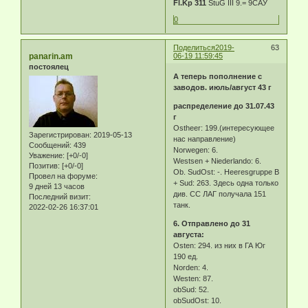
Fl.Kp 311
StuG III 9.= 9САУ
0
Поделиться
2019-
63
panarin.am
06-19 11:59:45
постоялец
А теперь пополнение с
заводов. июль/август 43 г
распределение до 31.07.43
г
Ostheer: 199.(интересующее
Зарегистрирован
: 2019-05-13
нас направление)
Сообщений:
439
Norwegen: 6.
Уважение:
[+0/-0]
Westsen + Niederlando: 6.
Позитив:
[+0/-0]
Ob. SudOst: -. Heeresgruppe B
Провел на форуме:
+ Sud: 263. Здесь одна только
9 дней 13 часов
див. СС ЛАГ получала 151
Последний визит:
танк.
2022-02-26 16:37:01
6. Отправлено до 31
августа:
Osten: 294. из них в ГА Юг
190 ед.
Norden: 4.
Westen: 87.
obSud: 52.
obSudOst: 10.