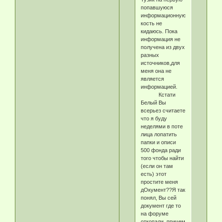
попавшуюся
информационную
кость не
кидаюсь. Пока
информация не
получена из двух
разных
источников,для
меня она не
является
информацией.
Кстати
Белый Вы
всерьез считаете
что я буду
неделями в поте
лица лопатить
папки и описи
500 фонда ради
того чтобы найти
(если он там
есть) этот
простите меня
дОкумент??Я так
понял, Вы сей
документ где то
на форуме
откопали, причем