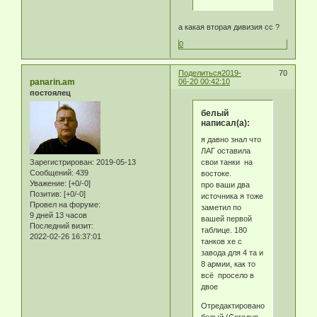
а какая вторая дивизия сс ?
0
Поделиться
2019-
70
panarin.am
06-20 00:42:10
постоялец
белый
написал(а):
я давно знал что
ЛАГ оставила
свои танки на
Зарегистрирован
: 2019-05-13
Сообщений:
439
востоке.
Уважение:
[+0/-0]
про ваши два
Позитив:
[+0/-0]
источника я тоже
Провел на форуме:
заметил по
9 дней 13 часов
вашей первой
Последний визит:
таблице. 180
2022-02-26 16:37:01
танков хе с
завода для 4 та и
8 армии, как то
всё просело в
двое
Отредактировано