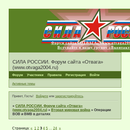
Форум сайта «ОТВАГА» [www.otvaga200
Вступайте в нашу группу «Вконтакт
СИЛА РОССИИ. Форум сайта «Отвага»
(www.otvaga2004.ru)
Форум
Участники
Правила
Регистрация
Войти
Активные темы
Привет, Гость!
Войдите
или
зарегистрируйтесь
.
»
СИЛА РОССИИ. Форум сайта «Отвага»
(www.otvaga2004.ru)
»
Вторая мировая война
»
Операции
ВОВ и ВМВ в деталях
Страница:
«
1
2
3
4
5
…
24
»