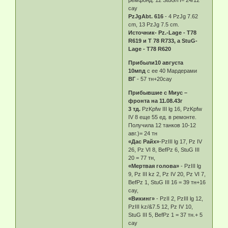
ремфонд: 12 StuG/H= 24/12
сау
PzJgAbt. 616
- 4 PzJg 7.62
cm, 13 PzJg 7.5 cm.
Источник- Pz.-Lage - T78
R619 и T 78 R733, а StuG-
Lаgе - T78 R620
Прибыли10 августа
10мпд
с ее 40 Мардерами
ВГ
- 57 тн+20сау
Прибывшие с Миус –
фронта на 11.08.43г
3 тд.
PzKpfw III lg 16, PzKpfw
IV 8 еще 55 ед. в ремонте.
Получила 12 танков 10-12
авг.)= 24 тн
«Дас Райх»
-PzIII lg 17, Pz IV
26, Pz VI 8, BefPz 6, StuG III
20 = 77 тн,
«Мертвая голова»
- PzIII lg
9, Pz III kz 2, Pz IV 20, Pz VI 7,
BefPz 1, StuG III 16 = 39 тн+16
сау,
«Викинг»
- PzII 2, PzIII lg 12,
PzIII kz/&7.5 12, Pz IV 10,
StuG III 5, BefPz 1 = 37 тн.+ 5
сау