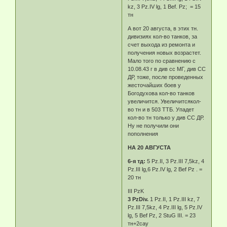
kz, 3 Pz.IV lg, 1 Bef. Pz; = 15
тн
А вот 20 августа, в этих тн.
дивизиях кол-во танков, за
счет выхода из ремонта и
получения новых возрастет.
Мало того по сравнению с
10.08.43 г в див сс МГ, див СС
ДР, тоже, после проведенных
жесточайших боев у
Богодухова кол-во танков
увеличится. Увеличитсякол-
во тн и в 503 ТТБ. Упадет
кол-во тн только у див СС ДР.
Ну не получили они
пополнения
НА 20 АВГУСТА
6-я тд:
5 Pz.II, 3 Pz.III 7,5kz, 4
Pz.III lg,6 Pz.IV lg, 2 Bef Pz . =
20 тн
III PzK
3 PzDiv.
1 Pz.II, 1 Pz.III kz, 7
Pz.III 7,5kz, 4 Pz.III lg, 5 Pz.IV
lg, 5 Bef Pz, 2 StuG III. = 23
тн+2сау