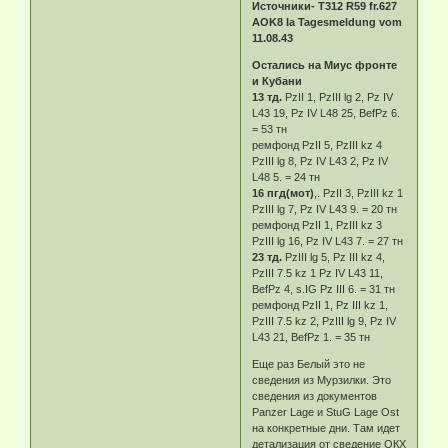
Источники- T312 R59 fr.627
AOK8 Ia Tagesmeldung vom
11.08.43
Остались на Миус фронте
и Кубани
13 тд.
PzII 1, PzIII lg 2, Pz IV
L43 19, Pz IV L48 25, BefPz 6.
= 53 тн
ремфонд PzII 5, PzIII kz 4
PzIII lg 8, Pz IV L43 2, Pz IV
L48 5. = 24 тн
16 пгд(мот)
,. PzII 3, PzIII kz 1
PzIII lg 7, Pz IV L43 9. = 20 тн
ремфонд PzII 1, PzIII kz 3
PzIII lg 16, Pz IV L43 7. = 27 тн
23 тд.
PzIII lg 5, Pz III kz 4,
PzIII 7.5 kz 1 Pz IV L43 11,
BefPz 4, s.IG Pz III 6. = 31 тн
ремфонд PzII 1, Pz III kz 1,
PzIII 7.5 kz 2, PzIII lg 9, Pz IV
L43 21, BefPz 1. = 35 тн
Еще раз Белый это не
сведения из Мурзилки. Это
сведения из документов
Panzer Lage и StuG Lage Ost
на конкретные дни. Там идет
детализация от сведение ОКХ