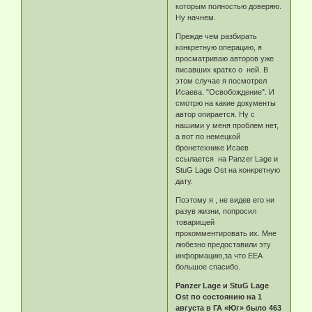
которым полностью доверяю.
Ну начнем.
Прежде чем разбирать
конкретную операцию, я
просматриваю авторов уже
писавших кратко о ней. В
этом случае я посмотрел
Исаева. "Освобождение". И
смотрю на какие документы
автор опирается. Ну с
нашими у меня проблем нет,
а вот по немецкой
бронетехнике Исаев
ссылается на Panzer Lage и
StuG Lage Ost на конкретную
дату.
Поэтому я , не видев его ни
разув жизни, попросил
товарищей
прокомментировать их. Мне
любезно предоставили эту
информацию,за что ЕЕА
большое спасибо.
Panzer Lage и StuG Lage
Ost по состоянию на 1
августа в ГА «Юг» было 463