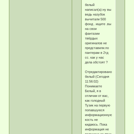
белый
написал(а):ну вы
ведь назубок
вычитали 500
фонд . ищите .вы
на свои
фантазии
твёрдых
оригиналов не
представили.по
пантерам в 2тд
сс. как у нас
дела обстоят ?
Отредактировано
белый (Сегодня
11:56:02)
Понимаете
Белый, я в
отличии от вас,
как голодный
Тузик на первую
попавшуюся
информационную
кость не
кидаюсь. Пока
информация не
получена из двух