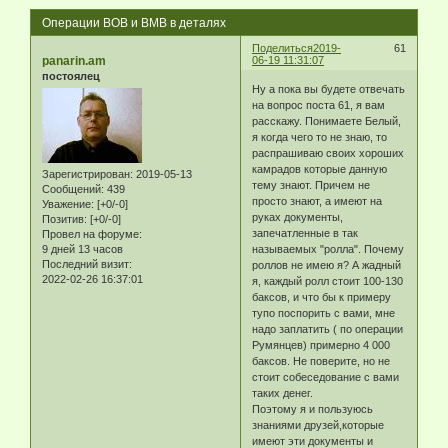
Операции ВОВ и ВМВ в деталях
Поделиться
2019-
61
panarin.am
06-19 11:31:07
постоялец
Ну а пока вы будете отвечать
на вопрос поста 61, я вам
расскажу. Понимаете Белый,
я когда чего то не знаю, то
распрашиваю своих хороших
камрадов которые данную
Зарегистрирован
: 2019-05-13
тему знают. Причем не
Сообщений:
439
просто знают, а имеют на
Уважение:
[+0/-0]
руках документы,
Позитив:
[+0/-0]
запечатленные в так
Провел на форуме:
9 дней 13 часов
называемых "ролла". Почему
Последний визит:
роллов не имею я? А жадный
2022-02-26 16:37:01
я, каждый ролл стоит 100-130
баксов, и что бы к примеру
тупо поспорить с вами, мне
надо заплатить ( по операции
Румянцев) примерно 4 000
баксов. Не поверите, но не
стоит собеседование с вами
таких денег.
Поэтому я и пользуюсь
знаниями друзей,которые
имеют эти документы и