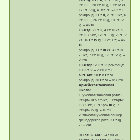
11-я тд:
6 Pz.II, 9 Pz.III kz, 5
Pz.III Fl. 20 Pz.III lg, 1 Pz.IV kz,
17 Pz.IV lg, 4 Bef Pz. = 62 тн
ремфонд: 2 Pz.II, 2 Pz.III kz, 6
Pz.III Fl., 26 Pz.III lg, 10 Pz.IV
lg. = 46 тн
19-я тд: 2
Pz.II, 4 Pz.III kz, 5
Pz.III 7,5kz, 12 Pz.III lg, 2 Pz.IV
kz, 16 Pz.IV lg, 5 Bef. Pz; = 46
тн
ремфонд: 1 Pz.III kz, 4 Pz.III
7,5kz, 7 Pz.III lg, 17 Pz.IV lg. =
29 тн
10-я тбр:
20 Pz V; ремфонд:
108 Pz V. = 20/108 тн
s.Pz.Abt. 503:
8 Pz.VI.
ремфонд: 30 Pz.VI.= 8/30 тн
Армейская танковая
школа:
1. учебная танковая рота: 1
PzKpfw III 5 cm kz, 1 PzKpfw
III 7,5 kz, 1 PzKpfw III lg, 7
PzKpfw IV lg. = 10 тн
2. тяжелая учебная панцер-
гренадерская рота: 3 PzJg
7.62 cm.
911 StuG.Abt.:
24 StuG/H