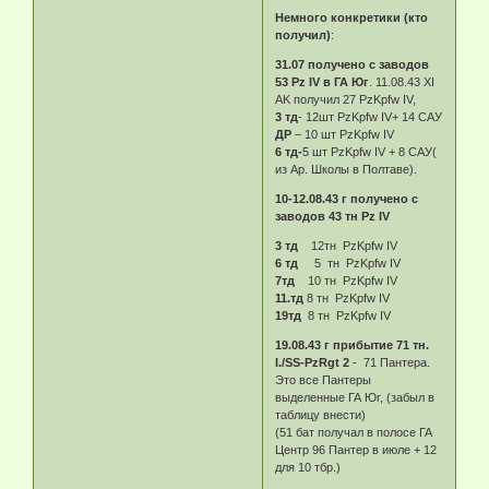
Немного конкретики (кто
получил)
:
31.07 получено с заводов
53 Pz IV в ГА Юг
. 11.08.43 XI
AK получил 27 PzKpfw IV,
3 тд
- 12шт PzKpfw IV+ 14 САУ
ДР
– 10 шт PzKpfw IV
6 тд-
5 шт PzKpfw IV + 8 САУ(
из Ар. Школы в Полтаве).
10-12.08.43 г получено с
заводов 43 тн Pz IV
3 тд
12тн PzKpfw IV
6 тд
5 тн PzKpfw IV
7тд
10 тн PzKpfw IV
11.тд
8 тн PzKpfw IV
19тд
8 тн PzKpfw IV
19.08.43 г прибытие 71 тн.
I./SS-PzRgt 2
- 71 Пантера.
Это все Пантеры
выделенные ГА Юг, (забыл в
таблицу внести)
(51 бат получал в полосе ГА
Центр 96 Пантер в июле + 12
для 10 тбр.)