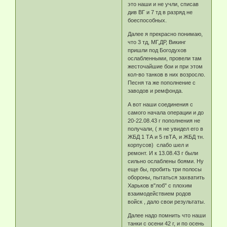
это наши и не учли, списав
див ВГ и 7 тд в разряд не
боеспособных.
Далее я прекрасно понимаю,
что 3 тд, МГ,ДР, Викинг
пришли под Богодухов
ослабленными, провели там
жесточайшие бои и при этом
кол-во танков в них возросло.
Песня та же пополнение с
заводов и ремфонда.
А вот наши соединения с
самого начала операции и до
20-22.08.43 г пополнения не
получали, ( я не увидел его в
ЖБД 1 ТА и 5 гвТА, и ЖБД тн.
корпусов) слабо шел и
ремонт. И к 13.08.43 г были
сильно ослаблены боями. Ну
еще бы, пробить три полосы
обороны, пытаться захватить
Харьков в"лоб" с плохим
взаимодействием родов
войск , дало свои результаты.
Далее надо помнить что наши
танки с осени 42 г, и по осень