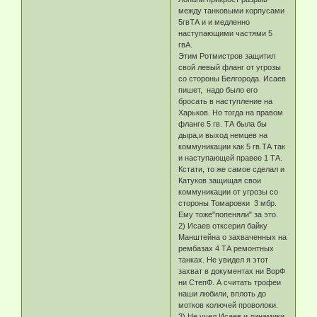
между танковыми корпусами
5гвТА и и медленно
наступающими частями 5
гвА.
Этим Ротмистров защитил
свой левый фланг от угрозы
со стороны Белгорода. Исаев
пишет, надо было его
бросать в наступление на
Харьков. Но тогда на правом
фланге 5 гв. ТА была бы
дыра,и выход немцев на
коммуникации как 5 гв.ТА так
и наступающей правее 1 ТА.
Кстати, то же самое сделал и
Катуков защищая свои
коммуникации от угрозы со
стороны Томаровки 3 мбр.
Ему тоже"попеняли" за это.
2) Исаев отксерил байку
Манштейна о захваченных на
рембазах 4 ТА ремонтных
танках. Не увидел я этот
захват в документах ни ВорФ
ни СтепФ. А считать трофеи
наши любили, вплоть до
мотков колючей проволоки.
3) Не учел Исаев и динамики