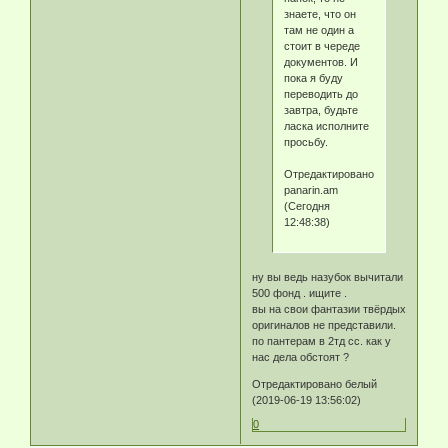
знаете, что он
там не один а
стоит в череде
документов. И
пока я буду
переводить до
завтра, будьте
ласка исполните
просьбу.
Отредактировано
panarin.am
(Сегодня
12:48:38)
ну вы ведь назубок вычитали
500 фонд . ищите .
вы на свои фантазии твёрдых
оригиналов не представили.
по пантерам в 2тд сс. как у
нас дела обстоят ?
Отредактировано белый
(2019-06-19 13:56:02)
0