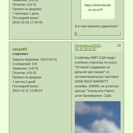
Уважение:
[+0/-0]
Позитив:
[+0/-0]
https://www.facebook.com/Xperttac
Провел на форуме:
… tn-str=k*F
7 месяцев 1 день
Последний визит:
2019-10-26 17:34:49
А в чем причина удивления?
0
Поделиться
2019-
10
vasya83
02-23 20:41:57
старожил
Снайперы КМП США ведут
Зарегистрирован
: 2014-04-01
учебные стрельбы по курсу
Сообщений:
542
"Огневой поддержки на
Уважение:
[+0/-0]
дальние дистанции" из
Позитив:
[+0/-0]
антиматериальных винтовок
Провел на форуме:
SASR M107 BARRETT
1 месяц 5 дней
Последний визит:
калибра .50BMG на полигоне
2024-12-11 13:08:14
центра "Twentynine Palms",
штат Калифорния, США.