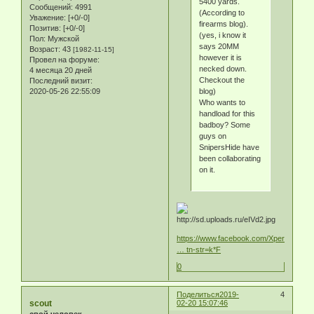
5400 yards.
Сообщений:
4991
(According to
Уважение:
[+0/-0]
firearms blog).
Позитив:
[+0/-0]
(yes, i know it
Пол:
Мужской
says 20MM
Возраст:
43
[1982-11-15]
however it is
Провел на форуме:
necked down.
4 месяца 20 дней
Checkout the
Последний визит:
2020-05-26 22:55:09
blog)
Who wants to
handload for this
badboy? Some
guys on
SnipersHide have
been collaborating
on it.
https://www.facebook.com/Xperttactical/
… tn-str=k*F
0
Поделиться
2019-
4
scout
02-20 15:07:46