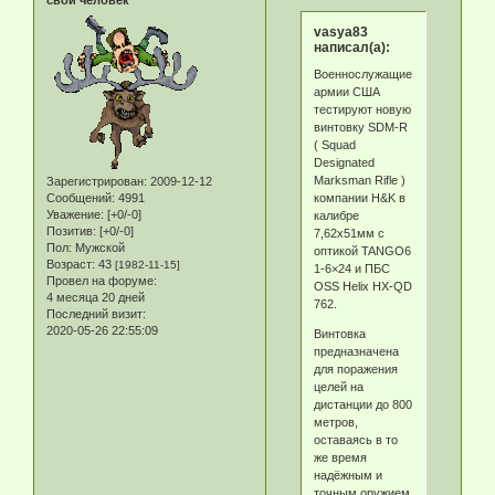
свой человек
vasya83
написал(а):
Военнослужащие
армии США
тестируют новую
винтовку SDM-R
( Squad
Designated
Marksman Rifle )
Зарегистрирован
: 2009-12-12
компании H&K в
Сообщений:
4991
Уважение:
[+0/-0]
калибре
Позитив:
[+0/-0]
7,62x51мм с
Пол:
Мужской
оптикой TANGO6
Возраст:
43
[1982-11-15]
1-6×24 и ПБС
Провел на форуме:
OSS Helix HX-QD
4 месяца 20 дней
762.
Последний визит:
2020-05-26 22:55:09
Винтовка
предназначена
для поражения
целей на
дистанции до 800
метров,
оставаясь в то
же время
надёжным и
точным оружием