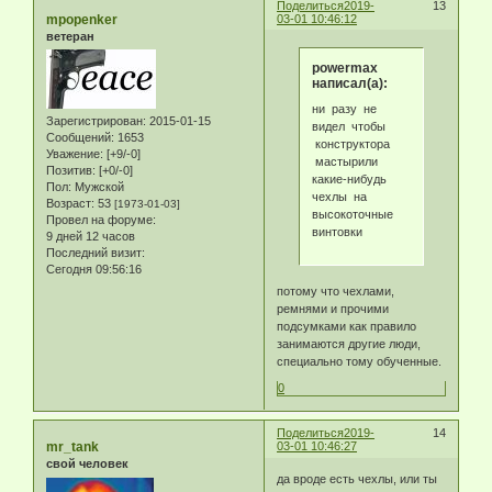
Поделиться
2019-
13
mpopenker
03-01 10:46:12
ветеран
powermax
написал(а):
ни разу не
Зарегистрирован
: 2015-01-15
видел чтобы
Сообщений:
1653
конструктора
Уважение:
[+9/-0]
мастырили
Позитив:
[+0/-0]
какие-нибудь
Пол:
Мужской
чехлы на
Возраст:
53
[1973-01-03]
высокоточные
Провел на форуме:
винтовки
9 дней 12 часов
Последний визит:
Сегодня 09:56:16
потому что чехлами,
ремнями и прочими
подсумками как правило
занимаются другие люди,
специально тому обученные.
0
Поделиться
2019-
14
mr_tank
03-01 10:46:27
свой человек
да вроде есть чехлы, или ты