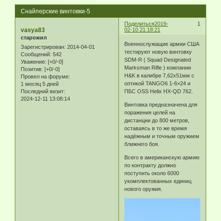
Снайперские винтовки-5
Поделиться
2019-
1
vasya83
02-10 21:18:21
старожил
Военнослужащие армии США
Зарегистрирован
: 2014-04-01
тестируют новую винтовку
Сообщений:
542
SDM-R ( Squad Designated
Уважение:
[+0/-0]
Marksman Rifle ) компании
Позитив:
[+0/-0]
H&K в калибре 7,62x51мм с
Провел на форуме:
оптикой TANGO6 1-6×24 и
1 месяц 5 дней
Последний визит:
ПБС OSS Helix HX-QD 762.
2024-12-11 13:08:14
Винтовка предназначена для
поражения целей на
дистанции до 800 метров,
оставаясь в то же время
надёжным и точным оружием
ближнего боя.
Всего в американскую армию
по контракту должно
поступить около 6000
укомплектованных единиц
нового оружия.