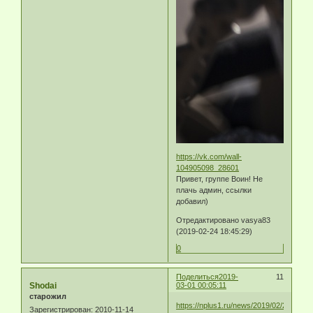
https://vk.com/wall-
104905098_28601
Привет, группе Воин! Не
плачь админ, ссылки
добавил)
Отредактировано vasya83
(2019-02-24 18:45:29)
0
Поделиться
2019-
11
Shodai
03-01 00:05:11
старожил
https://nplus1.ru/news/2019/02/28/rifle
Зарегистрирован
: 2010-11-14