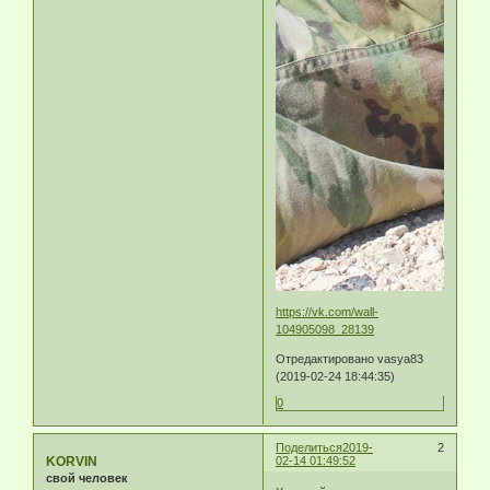
https://vk.com/wall-
104905098_28139
Отредактировано vasya83
(2019-02-24 18:44:35)
0
Поделиться
2019-
2
KORVIN
02-14 01:49:52
свой человек