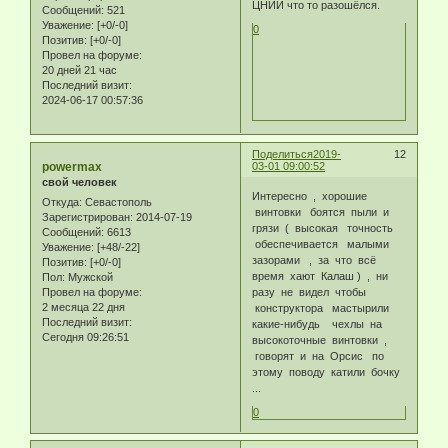
ЦНИИ что то разошёлся.
Сообщений:
521
Уважение:
[+0/-0]
0
Позитив:
[+0/-0]
Провел на форуме:
20 дней 21 час
Последний визит:
2024-06-17 00:57:36
Поделиться
2019-
12
powermax
03-01 09:00:52
свой человек
Интересно , хорошие
Откуда:
Севастополь
винтовки боятся пыли и
Зарегистрирован
: 2014-07-19
грязи ( высокая точность
Сообщений:
6613
обеспечивается малыми
Уважение:
[+48/-22]
зазорами , за что всё
Позитив:
[+0/-0]
время хают Калаш ) , ни
Пол:
Мужской
Провел на форуме:
разу не видел чтобы
2 месяца 22 дня
конструктора мастырили
Последний визит:
какие-нибудь чехлы на
Сегодня 09:26:51
высокоточные винтовки ,
говорят и на Орсис по
этому поводу катили бочку
...
0