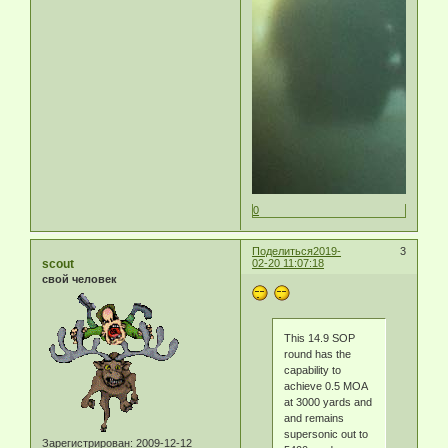
0
Поделиться
2019-
3
scout
02-20 11:07:18
свой человек
This 14.9 SOP
round has the
capability to
achieve 0.5 MOA
at 3000 yards and
and remains
supersonic out to
Зарегистрирован
: 2009-12-12