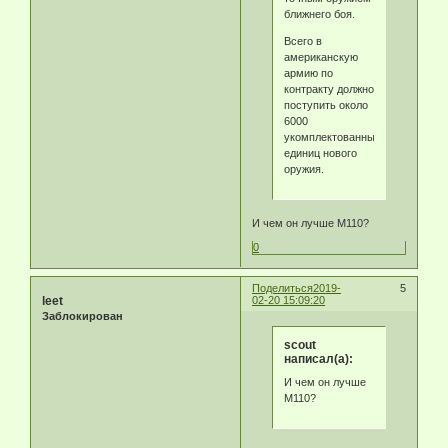
ближнего боя.
Всего в
американскую
армию по
контракту должно
поступить около
6000
укомплектованных
единиц нового
оружия.
И чем он лучше М110?
0
Поделиться
2019-
5
leet
02-20 15:09:20
Заблокирован
scout
написал(а):
И чем он лучше
М110?