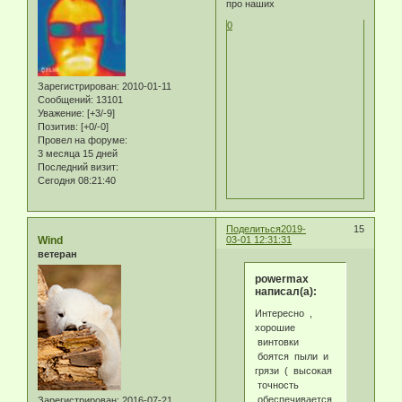
про наших
0
Зарегистрирован
: 2010-01-11
Сообщений:
13101
Уважение:
[+3/-9]
Позитив:
[+0/-0]
Провел на форуме:
3 месяца 15 дней
Последний визит:
Сегодня 08:21:40
Поделиться
2019-
15
Wind
03-01 12:31:31
ветеран
powermax
написал(а):
Интересно ,
хорошие
винтовки
боятся пыли и
грязи ( высокая
точность
обеспечивается
Зарегистрирован
: 2016-07-21