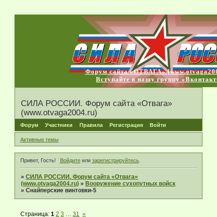
Форум сайта «ОТВАГА» [www.otvaga200
Вступайте в нашу группу «Вконтакт
СИЛА РОССИИ. Форум сайта «Отвага»
(www.otvaga2004.ru)
Форум
Участники
Правила
Регистрация
Войти
Активные темы
Привет, Гость!
Войдите
или
зарегистрируйтесь
.
»
СИЛА РОССИИ. Форум сайта «Отвага»
(www.otvaga2004.ru)
»
Вооружение сухопутных войск
»
Снайперские винтовки-5
Страница:
1
2
3
…
31
»