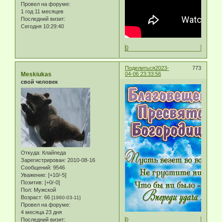
Провел на форуме:
1 год 11 месяцев
Последний визит:
Сегодня 10:29:40
0
Поделиться
2023-
773
Meskiukas
04-06 23:33:56
свой человек
Откуда:
Клайпеда
Зарегистрирован
: 2010-08-16
Сообщений:
9546
Уважение:
[+10/-5]
Позитив:
[+0/-0]
Пол:
Мужской
Возраст:
66
[1960-03-11]
Провел на форуме:
4 месяца 23 дня
Последний визит:
0