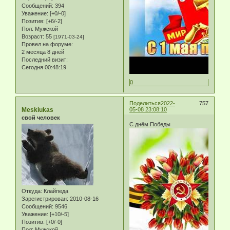
Сообщений:
394
Уважение:
[+0/-0]
Позитив:
[+6/-2]
Пол:
Мужской
Возраст:
55
[1971-03-24]
Провел на форуме:
2 месяца 8 дней
Последний визит:
Сегодня 00:48:19
0
Поделиться
2022-
757
Meskiukas
05-08 23:08:10
свой человек
С днём Победы
Откуда:
Клайпеда
Зарегистрирован
: 2010-08-16
Сообщений:
9546
Уважение:
[+10/-5]
Позитив:
[+0/-0]
Пол:
Мужской