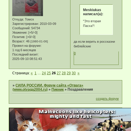
Meskiukas
написал(а):
Откуда:
Томск
"Это вторая
Зарегистрирован
: 2010-03-09
Пасха"!
Сообщений:
54734
Уважение:
[+5/-0]
Позитив:
[+0/-0]
Возраст:
46
[1980-01-06]
да если верить в россказни
Провел на форуме:
библейские
1 год 6 месяцев
0
Последний визит:
2025-09-10 08:51:43
Страница:
«
1
…
24
25
26
27
28
29
30
»
»
СИЛА РОССИИ. Форум сайта «Отвага»
(www.otvaga2004.ru)
»
Пикник
»
Поздравления
создать форум