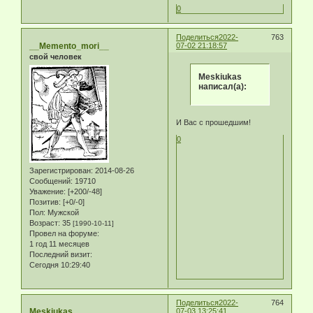
0
Поделиться
2022-
763
__Memento_mori__
07-02 21:18:57
свой человек
Meskiukas
написал(а):
И Вас с прошедшим!
0
Зарегистрирован
: 2014-08-26
Сообщений:
19710
Уважение:
[+200/-48]
Позитив:
[+0/-0]
Пол:
Мужской
Возраст:
35
[1990-10-11]
Провел на форуме:
1 год 11 месяцев
Последний визит:
Сегодня 10:29:40
Поделиться
2022-
764
Meskiukas
07-03 13:25:41