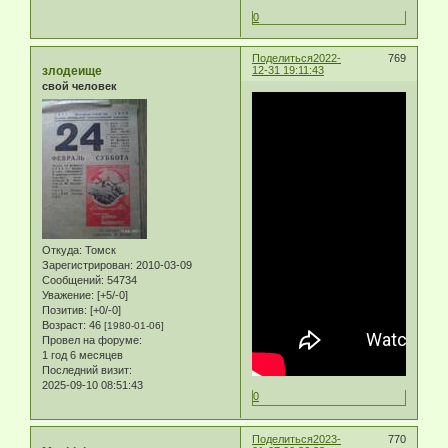
0
Поделиться
2022-
769
злодеище
12-31 19:11:43
свой человек
Откуда:
Томск
Зарегистрирован
: 2010-03-09
Сообщений:
54734
Уважение:
[+5/-0]
Позитив:
[+0/-0]
Возраст:
46
[1980-01-06]
Провел на форуме:
1 год 6 месяцев
Последний визит:
2025-09-10 08:51:43
0
Поделиться
2023-
770