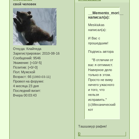
свой человек
__Memento_mori__
написал(а):
Meskiukas
написал(а):
И Вас с
прошедшим!
Откуда:
Клайпеда
Подпись автора
Зарегистрирован
: 2010-08-16
Сообщений:
9546
"В отличии от
Уважение:
[+10/-5]
вас я оптимист.
Позитив:
[+0/-0]
Наверное дело
Пол:
Мужской
только в этом.
Возраст:
66
[1960-03-11]
Просто не вижу
Провел на форуме:
ничего ужасного
4 месяца 23 дня
и того, что
Последний визит:
нельзя
Вчера 00:03:43
исправить."
(с)Механический
кот
Ташшакур рафик!
0