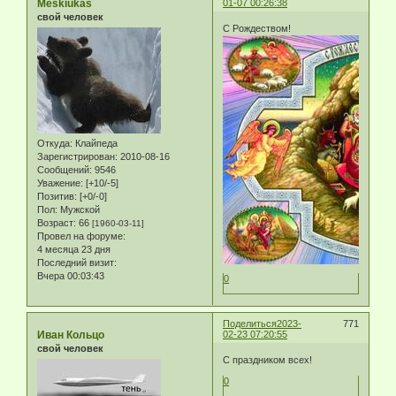
Meskiukas
01-07 00:26:38
свой человек
С Рождеством!
Откуда:
Клайпеда
Зарегистрирован
: 2010-08-16
Сообщений:
9546
Уважение:
[+10/-5]
Позитив:
[+0/-0]
Пол:
Мужской
Возраст:
66
[1960-03-11]
Провел на форуме:
4 месяца 23 дня
Последний визит:
Вчера 00:03:43
0
Поделиться
2023-
771
Иван Кольцо
02-23 07:20:55
свой человек
С праздником всех!
0