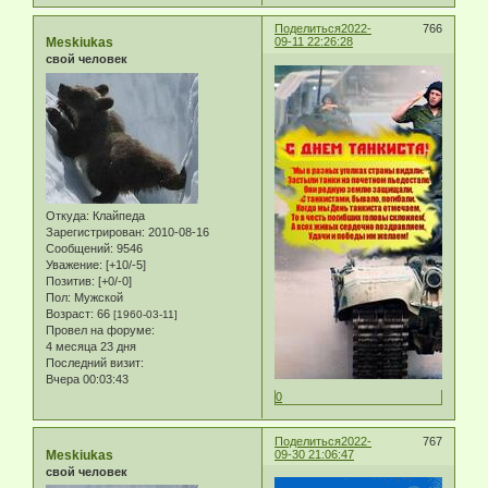
Поделиться
2022-
766
Meskiukas
09-11 22:26:28
свой человек
Откуда:
Клайпеда
Зарегистрирован
: 2010-08-16
Сообщений:
9546
Уважение:
[+10/-5]
Позитив:
[+0/-0]
Пол:
Мужской
Возраст:
66
[1960-03-11]
Провел на форуме:
4 месяца 23 дня
Последний визит:
Вчера 00:03:43
0
Поделиться
2022-
767
Meskiukas
09-30 21:06:47
свой человек