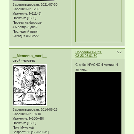
Зарегистрирован
: 2021-07-30
Сообщений:
12561
Уважение:
[+111/-8]
Позитив:
[+0/-0]
Провел на форуме:
4 месяца 8 дней
Последний визит:
Сегодня 06:08:22
Поделиться
2023-
772
__Memento_mori__
02-23 08:01:30
свой человек
С днём КРАСНОЙ Армии! И
аминь....
Зарегистрирован
: 2014-08-26
Сообщений:
19710
Уважение:
[+200/-48]
Позитив:
[+0/-0]
Пол:
Мужской
Возраст:
35
[1990-10-11]