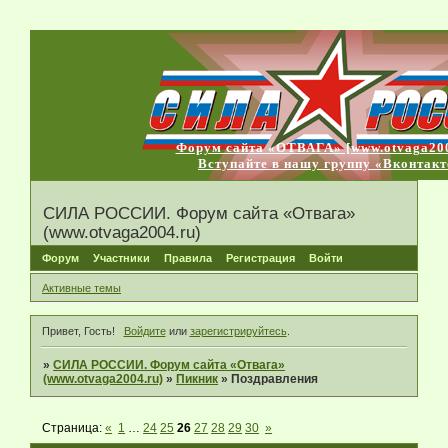
Форум сайта «ОТВАГА» [www.otvaga200
Вступайте в нашу группу «Вконтакт
СИЛА РОССИИ. Форум сайта «Отвага»
(www.otvaga2004.ru)
Форум
Участники
Правила
Регистрация
Войти
Активные темы
Привет, Гость!
Войдите
или
зарегистрируйтесь
.
»
СИЛА РОССИИ. Форум сайта «Отвага»
(www.otvaga2004.ru)
»
Пикник
»
Поздравления
Страница:
«
1
…
24
25
26
27
28
29
30
»