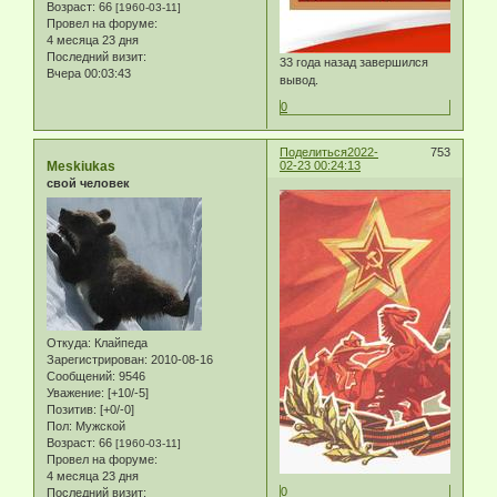
Возраст:
66
[1960-03-11]
Провел на форуме:
4 месяца 23 дня
Последний визит:
33 года назад завершился
Вчера 00:03:43
вывод.
0
Поделиться
2022-
753
Meskiukas
02-23 00:24:13
свой человек
Откуда:
Клайпеда
Зарегистрирован
: 2010-08-16
Сообщений:
9546
Уважение:
[+10/-5]
Позитив:
[+0/-0]
Пол:
Мужской
Возраст:
66
[1960-03-11]
Провел на форуме:
4 месяца 23 дня
0
Последний визит: