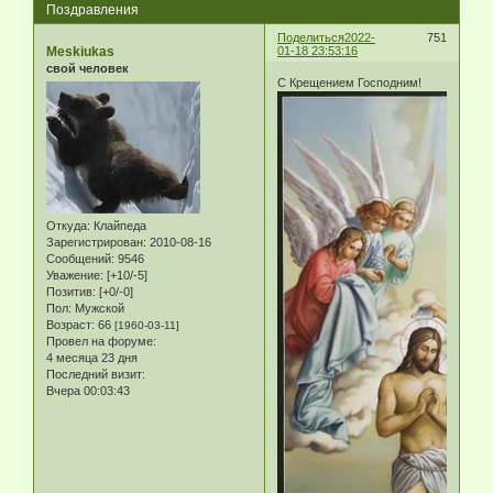
Поздравления
Поделиться
2022-
751
Meskiukas
01-18 23:53:16
свой человек
С Крещением Господним!
Откуда:
Клайпеда
Зарегистрирован
: 2010-08-16
Сообщений:
9546
Уважение:
[+10/-5]
Позитив:
[+0/-0]
Пол:
Мужской
Возраст:
66
[1960-03-11]
Провел на форуме:
4 месяца 23 дня
Последний визит:
Вчера 00:03:43