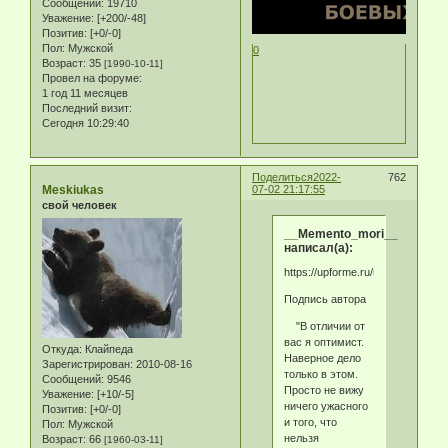
Сообщений:
19710
Уважение:
[+200/-48]
Позитив:
[+0/-0]
Пол:
Мужской
0
Возраст:
35
[1990-10-11]
Провел на форуме:
1 год 11 месяцев
Последний визит:
Сегодня 10:29:40
Поделиться
2022-
762
Meskiukas
07-02 21:17:55
свой человек
__Memento_mori__
написал(а):
https://upforme.ru/uploads/000a/
Подпись автора
"В отличии от
вас я оптимист.
Откуда:
Клайпеда
Наверное дело
Зарегистрирован
: 2010-08-16
только в этом.
Сообщений:
9546
Просто не вижу
Уважение:
[+10/-5]
ничего ужасного
Позитив:
[+0/-0]
и того, что
Пол:
Мужской
нельзя
Возраст:
66
[1960-03-11]