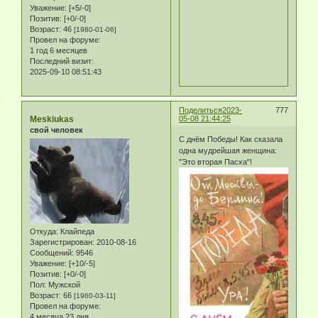
Уважение:
[+5/-0]
Позитив:
[+0/-0]
Возраст:
46
[1980-01-06]
Провел на форуме:
1 год 6 месяцев
Последний визит:
2025-09-10 08:51:43
Поделиться
2023-
777
Meskiukas
05-08 21:44:25
свой человек
С днём Победы! Как сказала
одна мудрейшая женщина:
"Это вторая Пасха"!
Откуда:
Клайпеда
Зарегистрирован
: 2010-08-16
Сообщений:
9546
Уважение:
[+10/-5]
Позитив:
[+0/-0]
Пол:
Мужской
Возраст:
66
[1960-03-11]
Провел на форуме:
4 месяца 23 дня