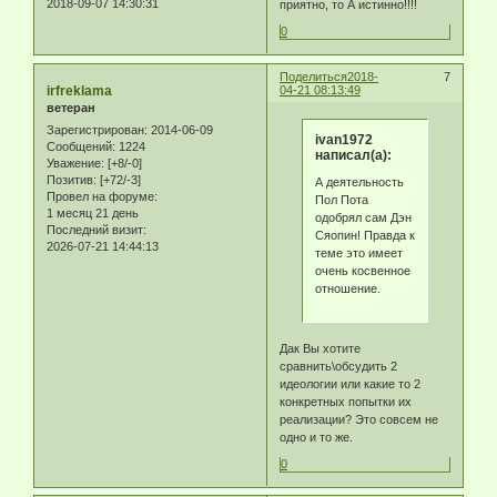
2018-09-07 14:30:31
приятно, то А истинно!!!!
0
Поделиться
2018-
7
irfreklama
04-21 08:13:49
ветеран
Зарегистрирован
: 2014-06-09
ivan1972
Сообщений:
1224
написал(а):
Уважение:
[+8/-0]
Позитив:
[+72/-3]
А деятельность
Провел на форуме:
Пол Пота
1 месяц 21 день
одобрял сам Дэн
Последний визит:
Сяопин! Правда к
2026-07-21 14:44:13
теме это имеет
очень косвенное
отношение.
Дак Вы хотите
сравнить\обсудить 2
идеологии или какие то 2
конкретных попытки их
реализации? Это совсем не
одно и то же.
0