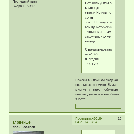
Последний визит:
Пот коммунизм в
Вчера 15:53:13
Камбодже
строил.Ну или не
хотят
знать.Потому что
коммунистический
экспиремент там
закончился хуже
некуда.
Отредактировано
ivan1972
(Сегодня
14:04:29)
Похоже вы пришли сюда со
школьных форумов. Думаю
многие тут знают побольше
чем вы думаете и тем более
знаете
0
Поделиться
2018-
13
злодеище
04-21 14:13:54
свой человек