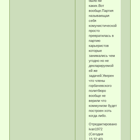
было ни
каких.Вот
вообще.Партия
называющая
себя
комунистической
просто
превратилась в
партию
карьеристов
которые
занимались чем
угодно но не
декларируемой
ей же
задачей.Уверен
что члены
горбачевского
политбюро
вообще не
верили что
коммунизм будет
построен хоть
когда либо.
Отредактировано
ivan1972
(Сегодня
15:32:40)