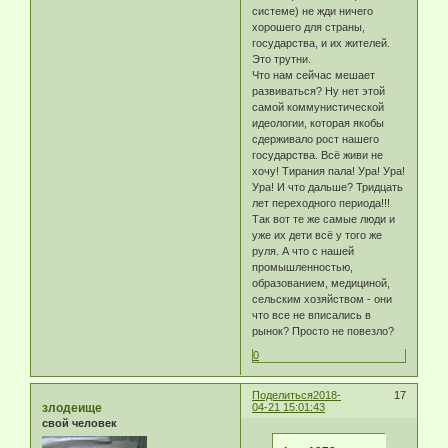
системе) не жди ничего
хорошего для страны,
государства, и их жителей.
Это трутни.
Что нам сейчас мешает
развиваться? Ну нет этой
самой коммунистической
идеологии, которая якобы
сдерживало рост нашего
государства. Всё живи не
хочу! Тирания пала! Ура! Ура!
Ура! И что дальше? Тридцать
лет переходного периода!!!
Так вот те же самые люди и
уже их дети всё у того же
руля. А что с нашей
промышленностью,
образованием, медициной,
сельским хозяйством - они
что все не вписались в
рынок? Просто не повезло?
0
Поделиться
2018-
17
злодеище
04-21 15:01:43
свой человек