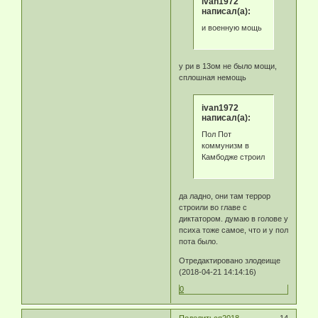
ivan1972
написал(а):
и военную мощь
у ри в 13ом не было мощи,
сплошная немощь
ivan1972
написал(а):
Пол Пот
коммунизм в
Камбодже строил
да ладно, они там террор
строили во главе с
диктатором. думаю в голове у
психа тоже самое, что и у пол
пота было.
Отредактировано злодеище
(2018-04-21 14:14:16)
0
Поделиться
2018-
14