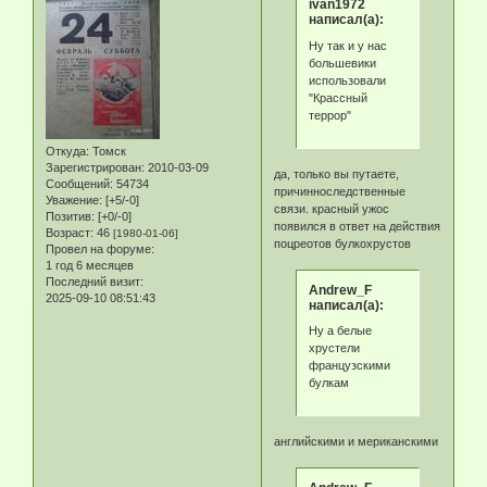
ivan1972
написал(а):
Ну так и у нас
большевики
использовали
"Крассный
террор"
Откуда:
Томск
Зарегистрирован
: 2010-03-09
да, только вы путаете,
Сообщений:
54734
причинноследственные
Уважение:
[+5/-0]
связи. красный ужос
Позитив:
[+0/-0]
появился в ответ на действия
Возраст:
46
[1980-01-06]
поцреотов булкохрустов
Провел на форуме:
1 год 6 месяцев
Последний визит:
Andrew_F
2025-09-10 08:51:43
написал(а):
Ну а белые
хрустели
французскими
булкам
английскими и мериканскими