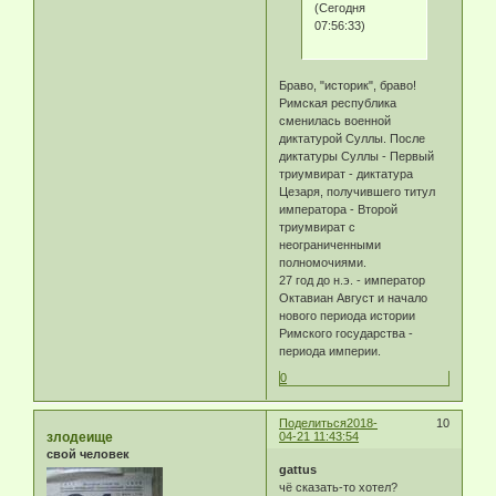
(Сегодня
07:56:33)
Браво, "историк", браво!
Римская республика
сменилась военной
диктатурой Суллы. После
диктатуры Суллы - Первый
триумвират - диктатура
Цезаря, получившего титул
императора - Второй
триумвират с
неограниченными
полномочиями.
27 год до н.э. - император
Октавиан Август и начало
нового периода истории
Римского государства -
периода империи.
0
Поделиться
2018-
10
злодеище
04-21 11:43:54
свой человек
gattus
чё сказать-то хотел?