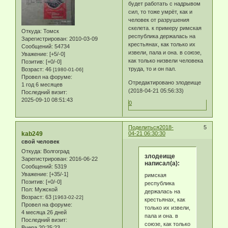
будет работать с надрывом
сил, то тоже умрёт, как и
человек от разрушения
скелета. к примеру римская
Откуда:
Томск
республика держалась на
Зарегистрирован
: 2010-03-09
крестьянах, как только их
Сообщений:
54734
извели, пала и она. в союзе,
Уважение:
[+5/-0]
как только низвели человека
Позитив:
[+0/-0]
труда, то и он пал.
Возраст:
46
[1980-01-06]
Провел на форуме:
Отредактировано злодеище
1 год 6 месяцев
(2018-04-21 05:56:33)
Последний визит:
2025-09-10 08:51:43
0
Поделиться
2018-
5
kab249
04-21 06:30:30
свой человек
Откуда:
Волгоград
злодеище
Зарегистрирован
: 2016-06-22
написал(а):
Сообщений:
5319
Уважение:
[+35/-1]
римская
Позитив:
[+0/-0]
республика
Пол:
Мужской
держалась на
Возраст:
63
[1963-02-22]
крестьянах, как
Провел на форуме:
только их извели,
4 месяца 26 дней
пала и она. в
Последний визит:
союзе, как только
Вчера 20:25:23