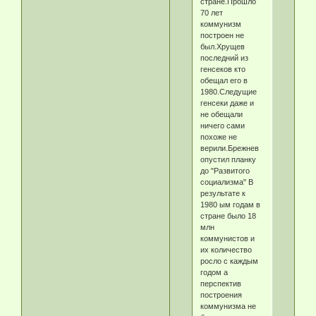
стране.Прошло
70 лет
коммунизм
построен не
был.Хрущев
последний из
генсеков кто
обещал его в
1980.Следущие
генсеки даже и
не обещали
ничего сами
похоже не
верили.Брежнев
опустил планку
до "Развитого
социализма" В
результате к
1980 ым годам в
стране было 18
млн
коммунистов и
их количество
росло с каждым
годом а
перспектив
построения
коммунизма не