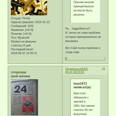
Причем многие
принципиально
не могли быть
решены
Откуда:
Питер
Зарегистрирован
: 2015-01-22
Сообщений:
1102
Гм... подробности?
Уважение:
[+0/-0]
Я, лично не знаю проблем,
Позитив:
[+0/-0]
которые принципиально не
Пол:
Мужской
решаемы.
Провел на форуме:
1 месяц 24 дня
Вот США полно проблем и
Последний визит:
тогда тоже.
2018-09-07 14:30:31
0
Поделиться
2018-
21
злодеище
04-21 18:13:53
свой человек
ivan1972
написал(а):
Крестьян
обманули с
землей в
1861.Заставили
платить 50 лет
выкупные