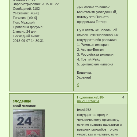
Зарегистрирован
: 2015-01-22
Дык логика то ваша?!
Сообщений:
1102
Капитализм ублюдочный,
Уважение:
[+0/-0]
потому что Пночета
Позитив:
[+0/-0]
продвигала Тетчер!
Пол:
Мужской
Провел на форуме:
Ну и опять же небольшой
1 месяц 24 дня
список нежизнеспособных
Последний визит:
государств ибо распались:
2018-09-07 14:30:31
1. Римская империя
2. Австро-Венгия
3. Российская империя
4. Третий Рейх
5. Британская империя
Вишенка:
Украина!
0
Поделиться
2018-
4
злодеище
04-21 05:54:51
свой человек
ivan1972
государство сродни
человеческому организму,
если не травить паразитов и
вредных микробов. то оно
умрёт, как и человек, если