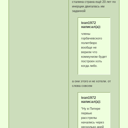
сталина страна ещё 20 лет по
инерции двигалась им
заданной
ivan1972
написал(а):
члены
горбачевского
политбюро
вообще не
верили что
коммунизм будет
построен хоть
когда либо.
а они этого и не хотели. от
слова совсем
ivan1972
написал(а):
"Ну в Питере
первые
расстрелы
начались через
несколько дней