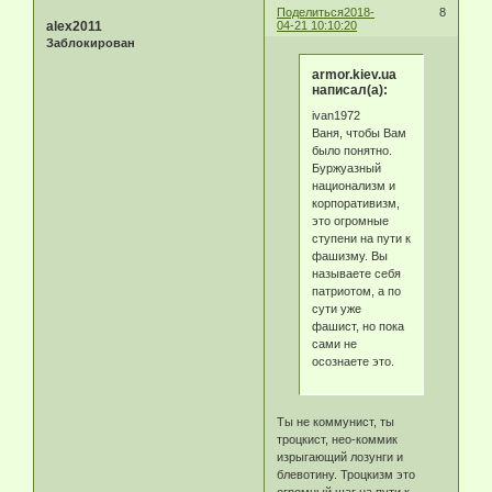
Поделиться
2018-
8
alex2011
04-21 10:10:20
Заблокирован
armor.kiev.ua
написал(а):
ivan1972
Ваня, чтобы Вам
было понятно.
Буржуазный
национализм и
корпоративизм,
это огромные
ступени на пути к
фашизму. Вы
называете себя
патриотом, а по
сути уже
фашист, но пока
сами не
осознаете это.
Ты не коммунист, ты
троцкист, нео-коммик
изрыгающий лозунги и
блевотину. Троцкизм это
огромный шаг на пути к