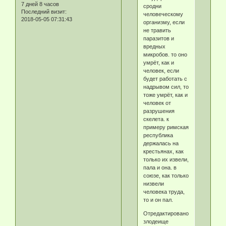
7 дней 8 часов
сродни
Последний визит:
человеческому
2018-05-05 07:31:43
организму, если
не травить
паразитов и
вредных
микробов. то оно
умрёт, как и
человек, если
будет работать с
надрывом сил, то
тоже умрёт, как и
человек от
разрушения
скелета. к
примеру римская
республика
держалась на
крестьянах, как
только их извели,
пала и она. в
союзе, как только
низвели
человека труда,
то и он пал.
Отредактировано
злодеище