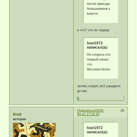
после прихода
большевиков к
власти.
и что? это не террор
ivan1972
написал(а):
Но спорить кто
первый начал
это
бессмысленно
зачем спорит, всё украдено
до нас
0
Поделиться
2018-
20
finob
04-21 17:12:32
ветеран
ivan1972
написал(а):