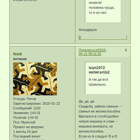
низвели
человека труда,
то и он пал
Аплодирую.
0
Поделиться
2018-
6
finob
04-21 08:11:32
ветеран
ivan1972
написал(а):
А так да все
правильно.
Откуда:
Питер
Да, да, да.
Зарегистрирован
: 2015-01-22
Свадьба, забили свинью --
Сообщений:
1102
свинья не жизнеспособна.
Уважение:
[+0/-0]
Врезался в столб разбил
Позитив:
[+0/-0]
новую машину в хлам --
Пол:
Мужской
машина виновата, не
Провел на форуме:
жизнеспособна.
1 месяц 24 дня
Последний визит:
Если из А следует В и В