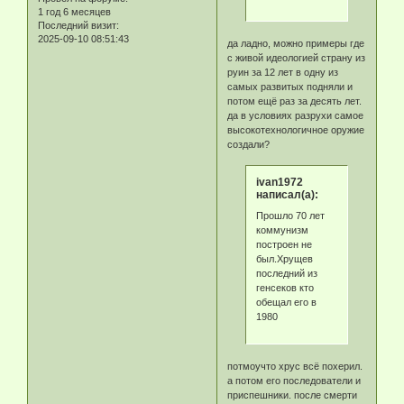
1 год 6 месяцев
Последний визит:
2025-09-10 08:51:43
да ладно, можно примеры где
с живой идеологией страну из
руин за 12 лет в одну из
самых развитых подняли и
потом ещё раз за десять лет.
да в условиях разрухи самое
высокотехнологичное оружие
создали?
ivan1972
написал(а):
Прошло 70 лет
коммунизм
построен не
был.Хрущев
последний из
генсеков кто
обещал его в
1980
потмоучто хрус всё похерил.
а потом его последователи и
приспешники. после смерти