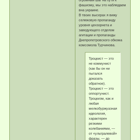
фашизму, мы это наблюдаем
вна украине.
В твоих высерах я вижу
селюковую пропаганду
уровня цензорнета и
заведующего отделом
агитации и пропаганды
Днепропетровского обкома
комсомола Турчинова.
Троцкист — это
не коммунист
(как бы он ни
пытался
доказать
обратное).
Троцкист — это
оппортунист.
Троцкизм, как и
любая
мелкобуржуазная
идеология,
характерен
резкими
колебаниями, —
от «ультралевой»
фразы, — до