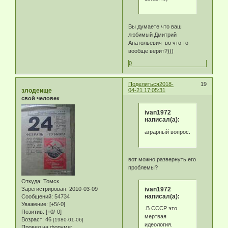
Вы думаете что ваш
любимый Дмитрий
Анатольевич во что то
вообще верит?)))
0
Поделиться
2018-
19
злодеище
04-21 17:05:31
свой человек
ivan1972
написал(а):
аграрный вопрос.
вот можно развернуть его
проблемы?
Откуда:
Томск
ivan1972
Зарегистрирован
: 2010-03-09
написал(а):
Сообщений:
54734
Уважение:
[+5/-0]
.В СССР это
Позитив:
[+0/-0]
мертвая
Возраст:
46
[1980-01-06]
идеология.
Провел на форуме: