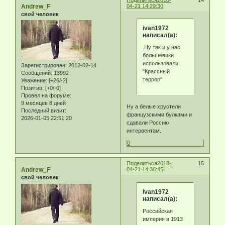
Andrew_F
04-21 14:29:30
свой человек
ivan1972
написал(а):
.Ну так и у нас
большевики
использовали
Зарегистрирован
: 2012-02-14
"Крассный
Сообщений:
13992
террор"
Уважение:
[+26/-2]
Позитив:
[+0/-0]
Провел на форуме:
9 месяцев 8 дней
Ну а белые хрустели
Последний визит:
французскими булками и
2026-01-05 22:51:20
сдавали Россию
интервентам.
0
Поделиться
2018-
15
Andrew_F
04-21 14:36:45
свой человек
ivan1972
написал(а):
Российская
империя в 1913