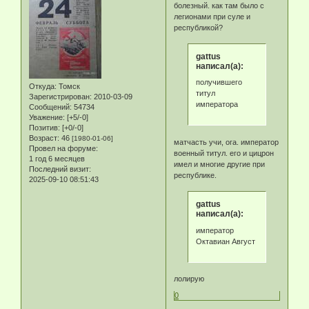
болезный. как там было с
легионами при суле и
республикой?
gattus
написал(а):
получившего
Откуда:
Томск
титул
Зарегистрирован
: 2010-03-09
императора
Сообщений:
54734
Уважение:
[+5/-0]
Позитив:
[+0/-0]
Возраст:
46
[1980-01-06]
матчасть учи, ога. император
Провел на форуме:
военный титул. его и цицрон
1 год 6 месяцев
имел и многие другие при
Последний визит:
республике.
2025-09-10 08:51:43
gattus
написал(а):
император
Октавиан Август
лолирую
0