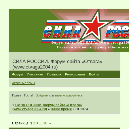
Форум сайта «ОТВАГА» [www.otvaga200
Вступайте в нашу группу «Вконтакт
СИЛА РОССИИ. Форум сайта «Отвага»
(www.otvaga2004.ru)
Форум
Участники
Правила
Регистрация
Войти
Активные темы
Привет, Гость!
Войдите
или
зарегистрируйтесь
.
»
СИЛА РОССИИ. Форум сайта «Отвага»
(www.otvaga2004.ru)
»
Наше время
»
СССР 4
Страница:
1
2
3
…
30
»