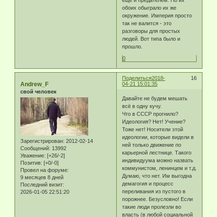
ещё и предателем. Но их
обоих обыграло их же
окружение. Империя просто
так не валится - это
разговоры для простых
людей. Вот типа было и
прошло.
0
Поделиться
2018-
16
Andrew_F
04-21 15:01:35
свой человек
Давайте не будем мешать
всё в одну кучу.
Что в СССР прогнило?
Идеология? Нет! Учение?
Тоже нет! Носители этой
идеологии, которые видели в
Зарегистрирован
: 2012-02-14
ней только движение по
Сообщений:
13992
карьерной лестнице. Такого
Уважение:
[+26/-2]
индивидуума можно назвать
Позитив:
[+0/-0]
коммунистом, ленинцем и т.д.
Провел на форуме:
Думаю, что нет. Им выгодна
9 месяцев 8 дней
демагогия и процесс
Последний визит:
переливания из пустого в
2026-01-05 22:51:20
порожнее. Безусловно! Если
такие люди пролезли во
власть (в любой социальной