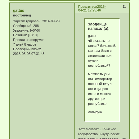
Поделиться
2018-
11
gattus
04-21 12:25:46
постоялец
Зарегистрирован
: 2014-09-29
злодеище
Сообщений:
288
написал(а):
Уважение:
[+0/-0]
Позитив:
[+0/-0]
gattus
Провел на форуме:
чё сказать-то
7 дней 8 часов
хотел? болезный.
Последний визит:
как там было с
2018-05-05 07:31:43
легионами при
суле и
республикой?
матчасть учи,
ога. император
военный титул.
его и цицрон
имел и многие
другие при
республике.
лолирую
Хотел сказать, Римское
государство никуда после
республики не распалось, как