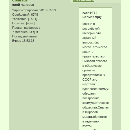
Comrade
свой человек
Зарегистрирован
: 2013-03-13
ivan1972
Сообщений:
6748
написал(а):
Уважение:
[+4/-1]
Позитив:
[+0/-0]
Можно в
Провел на форуме:
российской
7 месяцев 23 дня
империи это
Последний визит:
аграрный
Вчера 15:53:13
вопрос.Как
могло его могло
решить
правительство
Николая второго
в обозримые
сроки не
представляю.В
СССР это
мертвая
идеология.Коммунисты
обещали
построение
коммунистического
общества.Сначала
в мировом
масштабе потом
в отдельно
взятой