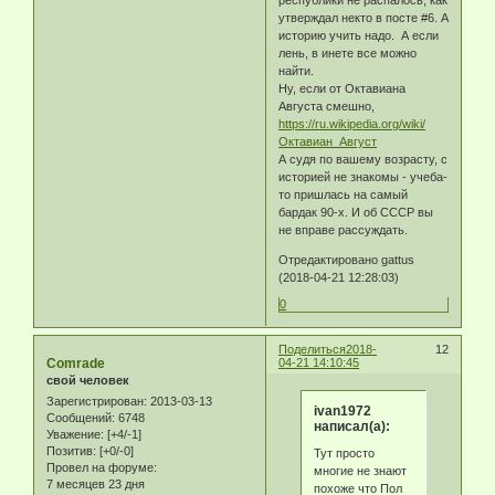
утверждал некто в посте #6. А
историю учить надо. А если
лень, в инете все можно
найти.
Ну, если от Октавиана
Августа смешно,
https://ru.wikipedia.org/wiki/
Октавиан_Август
А судя по вашему возрасту, с
историей не знакомы - учеба-
то пришлась на самый
бардак 90-х. И об СССР вы
не вправе рассуждать.
Отредактировано gattus
(2018-04-21 12:28:03)
0
Поделиться
2018-
12
Comrade
04-21 14:10:45
свой человек
Зарегистрирован
: 2013-03-13
ivan1972
Сообщений:
6748
написал(а):
Уважение:
[+4/-1]
Позитив:
[+0/-0]
Тут просто
Провел на форуме:
многие не знают
7 месяцев 23 дня
похоже что Пол