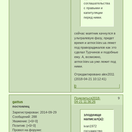
соглашательства
с правыми и
капитуляции
перед ними.
сейчас маятник качнулся в
ультралевую фазу, придет
время и armor.kiev.ua ляжет
под праворадикалов как это
сделал Турчинов и подобные
ему. А, возможно,
armor.kiev.ua уже лежит под
ними.
Отредактировано alex2011
(2018-04-21 10:12:41)
0
Поделиться
2018-
9
gattus
04-21 11:36:26
постоялец
Зарегистрирован
: 2014-09-29
злодеище
Сообщений:
288
написал(а):
Уважение:
[+0/-0]
Позитив:
[+0/-0]
ivan1972
Провел на форуме:
государство