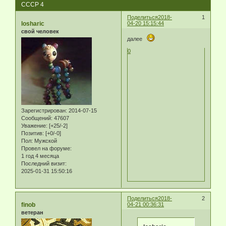
СССР 4
Поделиться
2018-
1
losharic
04-20 15:15:44
свой человек
далее
0
Зарегистрирован
: 2014-07-15
Сообщений:
47607
Уважение:
[+25/-2]
Позитив:
[+0/-0]
Пол:
Мужской
Провел на форуме:
1 год 4 месяца
Последний визит:
2025-01-31 15:50:16
Поделиться
2018-
2
finob
04-21 00:36:31
ветеран