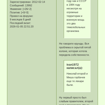
году как и СССР
Зарегистрирован
: 2012-02-14
в 1984 году
Сообщений:
13992
несмотря на
Уважение:
[+26/-2]
огромные
Позитив:
[+0/-0]
территории и
Провел на форуме:
9 месяцев 8 дней
военную мощь
Последний визит:
это два
2026-01-05 22:51:20
тяжелобольных
организма
Не говорите ерунды. Вся
проблема в скрытой пятой
колоне, которая хотела
передела собственности.
ivan1972
написал(а):
Николай второй и
Миша горбачев
еще те лекари
были.
Ну первый просто был
слабым правителем, второй