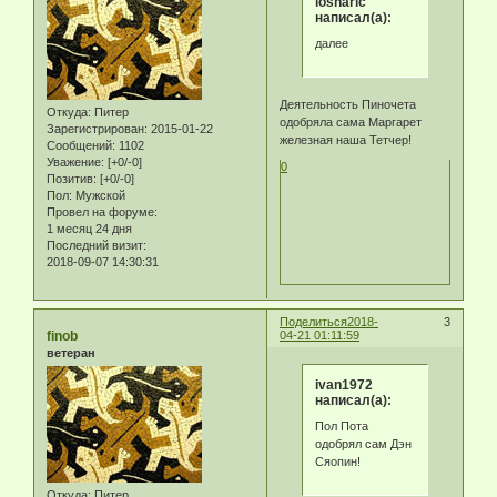
losharic
написал(а):
далее
Деятельность Пиночета
Откуда:
Питер
одобряла сама Маргарет
Зарегистрирован
: 2015-01-22
железная наша Тетчер!
Сообщений:
1102
Уважение:
[+0/-0]
0
Позитив:
[+0/-0]
Пол:
Мужской
Провел на форуме:
1 месяц 24 дня
Последний визит:
2018-09-07 14:30:31
Поделиться
2018-
3
finob
04-21 01:11:59
ветеран
ivan1972
написал(а):
Пол Пота
одобрял сам Дэн
Сяопин!
Откуда:
Питер