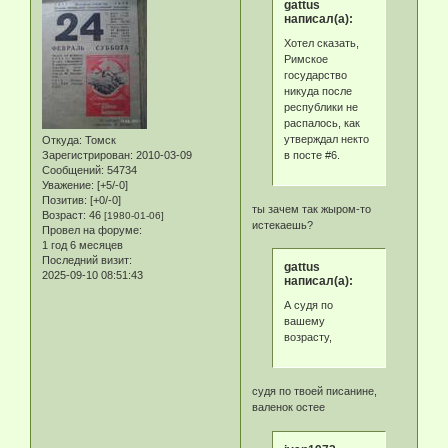
gattus
написал(а):
Хотел сказать,
Римское
государство
никуда после
республики не
распалось, как
утверждал некто
Откуда:
Томск
в посте #6.
Зарегистрирован
: 2010-03-09
Сообщений:
54734
Уважение:
[+5/-0]
Позитив:
[+0/-0]
ты зачем так жыром-то
Возраст:
46
[1980-01-06]
истекаешь?
Провел на форуме:
1 год 6 месяцев
Последний визит:
gattus
2025-09-10 08:51:43
написал(а):
А судя по
вашему
возрасту,
судя по твоей писанине,
валенок остее