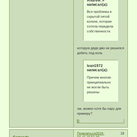
Andrew_F
написал(а):
Вся проблема в
скрытой пятой
колоне, которая
хотела передела
собственности.
которую дядя джо не решился
добить под ноль
ivan1972
написал(а):
Причем многие
принципиально
не могли быть
решены
эм, можно хотя бы пару для
примеру?
0
Поделиться
2018-
18
04-21 15:51:49