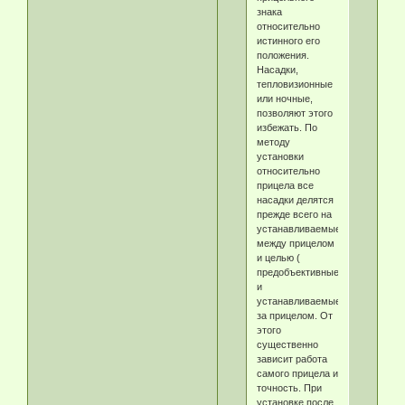
знака
относительно
истинного его
положения.
Насадки,
тепловизионные
или ночные,
позволяют этого
избежать. По
методу
установки
относительно
прицела все
насадки делятся
прежде всего на
устанавливаемые
между прицелом
и целью (
предобъективные)
и
устанавливаемые
за прицелом. От
этого
существенно
зависит работа
самого прицела и
точность. При
установке после