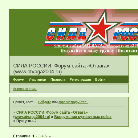
Форум сайта «ОТВАГА» [www.otvaga200
Вступайте в нашу группу «Вконтакт
СИЛА РОССИИ. Форум сайта «Отвага»
(www.otvaga2004.ru)
Форум
Участники
Правила
Регистрация
Войти
Активные темы
Привет, Гость!
Войдите
или
зарегистрируйтесь
.
»
СИЛА РОССИИ. Форум сайта «Отвага»
(www.otvaga2004.ru)
»
Вооружение сухопутных войск
»
Прицелы-2.
Страница:
1
2
3
4
5
»