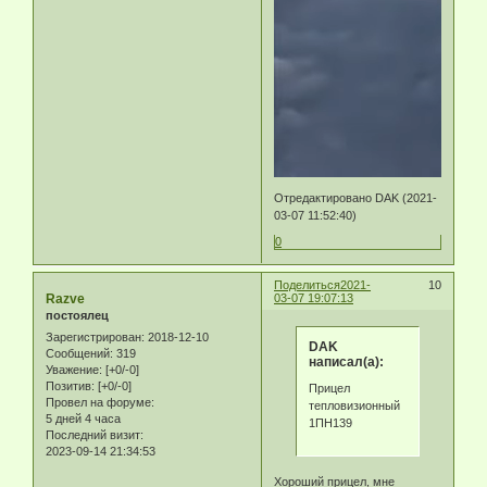
Отредактировано DAK (2021-
03-07 11:52:40)
0
Поделиться
2021-
10
Razve
03-07 19:07:13
постоялец
Зарегистрирован
: 2018-12-10
DAK
Сообщений:
319
написал(а):
Уважение:
[+0/-0]
Позитив:
[+0/-0]
Прицел
Провел на форуме:
тепловизионный
5 дней 4 часа
1ПН139
Последний визит:
2023-09-14 21:34:53
Хороший прицел, мне