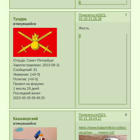
0
Поделиться
2021-
7
Тундра
01-20 21:26:28
втянувшийся
Жесть.
0
Откуда:
Санкт-Петербург
Зарегистрирован
: 2013-08-11
Сообщений:
81
Уважение:
[+0/-0]
Позитив:
[+0/-0]
Провел на форуме:
1 месяц 19 дней
Последний визит:
2023-05-05 08:48:20
Поделиться
2021-
8
Кашаверский
02-21 18:24:27
втянувшийся
https://www.kalashnikov.ru/bez-
otrazhen … -mepro-o2/