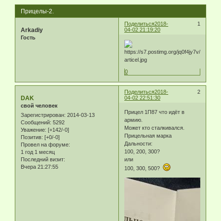
Прицелы-2.
Поделиться
2018-
1
Arkadiy
04-02 21:19:20
Гость
0
Поделиться
2018-
2
DAK
04-02 22:51:30
свой человек
Прицел 1П87 что идёт в
Зарегистрирован
: 2014-03-13
армию.
Сообщений:
5292
Может кто сталкивался.
Уважение:
[+142/-0]
Прицельная марка
Позитив:
[+0/-0]
Дальности:
Провел на форуме:
100, 200, 300?
1 год 1 месяц
Последний визит:
или
Вчера 21:27:55
100, 300, 500?