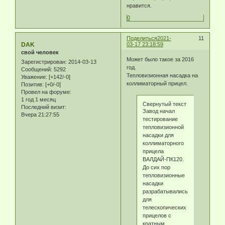
нравится.
0
Поделиться
2021-
11
DAK
03-17 23:18:59
свой человек
Может было такое за 2016
Зарегистрирован
: 2014-03-13
год.
Сообщений:
5292
Тепловизионная насадка на
Уважение:
[+142/-0]
коллиматорный прицел.
Позитив:
[+0/-0]
Провел на форуме:
1 год 1 месяц
Свернутый текст
Последний визит:
Завод начал
Вчера 21:27:55
тестирование
тепловизионной
насадки для
коллиматорного
прицела
ВАЛДАЙ-ПК120.
До сих пор
тепловизионные
насадки
разрабатывались
для
телескопических
прицелов с
кратным