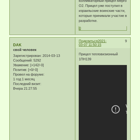
коллиматорный прицел Mepro
O2. Прицел уже поступил в
израильские воинские части,
которые принимали участие в
разработке.
0
Поделиться
2021-
9
DAK
03-07 11:50:15
свой человек
Прицел тепловизионный
Зарегистрирован
: 2014-03-13
1ПН139
Сообщений:
5292
Уважение:
[+142/-0]
Позитив:
[+0/-0]
Провел на форуме:
1 год 1 месяц
Последний визит:
Вчера 21:27:55