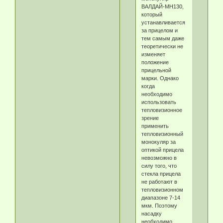
ВАЛДАЙ-МН130,
который
устанавливается
за прицелом и
тем самым даже
теоретически не
изменяет
положение
прицельной
марки. Однако
когда
необходимо
использовать
тепловизионное
зрение
применить
тепловизионный
монокуляр за
оптикой прицела
невозможно в
силу того, что
стекла прицела
не работают в
тепловизионном
диапазоне 7-14
мкм. Поэтому
насадку
необходимо