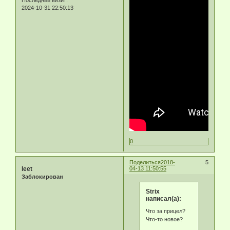
Последний визит:
2024-10-31 22:50:13
0
Поделиться
2018-
5
leet
04-13 11:50:55
Заблокирован
Strix
написал(а):
Что за прицел?
Что-то новое?