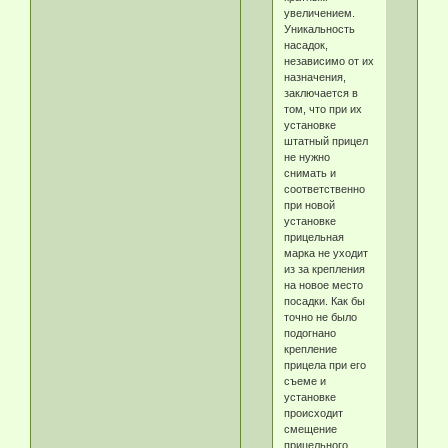
увеличением.
Уникальность
насадок,
независимо от их
назначения,
заключается в
том, что при их
установке
штатный прицел
не нужно
снимать и
соответственно
при новой
установке
прицельная
марка не уходит
из за крепления
на новое место
посадки. Как бы
точно не было
подогнано
крепление
прицела при его
съеме и
установке
происходит
смещение
прицельного