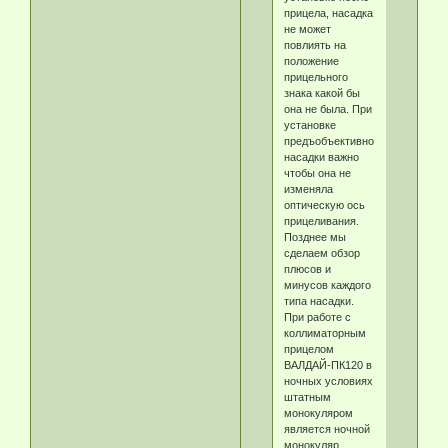
прицела, насадка
не может
повлиять на
положение
прицельного
знака какой бы
она не была. При
установке
предъобъективной
насадки важно
чтобы она не
изменяла
оптическую ось
прицеливания.
Позднее мы
сделаем обзор
плюсов и
минусов каждого
типа насадки.
При работе с
коллиматорным
прицелом
ВАЛДАЙ-ПК120 в
ночных условиях
штатным
монокуляром
является ночной
монокуляр