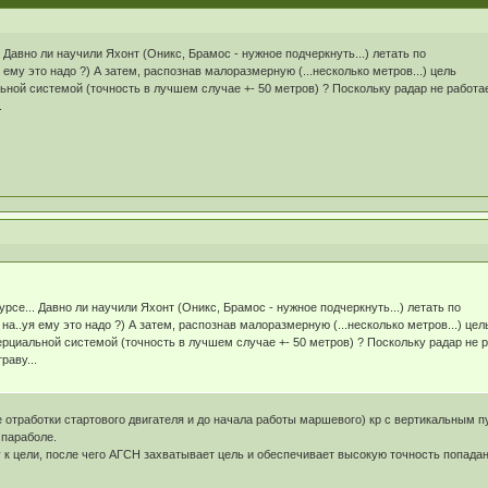
. Давно ли научили Яхонт (Оникс, Брамос - нужное подчеркнуть...) летать по
 ему это надо ?) А затем, распознав малоразмерную (...несколько метров...) цель
льной системой (точность в лучшем случае +- 50 метров) ? Поскольку радар не работа
.
урсе... Давно ли научили Яхонт (Оникс, Брамос - нужное подчеркнуть...) летать по
на..уя ему это надо ?) А затем, распознав малоразмерную (...несколько метров...) цел
нерциальной системой (точность в лучшем случае +- 50 метров) ? Поскольку радар не 
раву...
 отработки стартового двигателя и до начала работы маршевого) кр с вертикальным п
 параболе.
к цели, после чего АГСН захватывает цель и обеспечивает высокую точность попадан