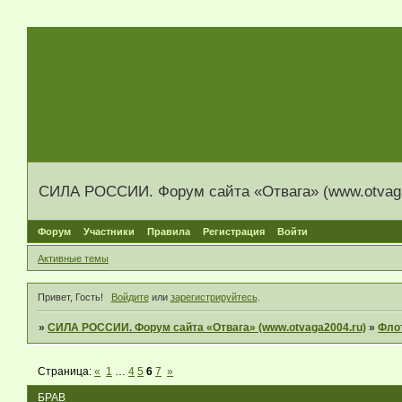
СИЛА РОССИИ. Форум сайта «Отвага» (www.otvaga
Форум
Участники
Правила
Регистрация
Войти
Активные темы
Привет, Гость!
Войдите
или
зарегистрируйтесь
.
»
СИЛА РОССИИ. Форум сайта «Отвага» (www.otvaga2004.ru)
»
Фло
Страница:
«
1
…
4
5
6
7
»
БРАВ