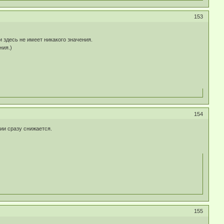
153
 здесь не имеет никакого значения.
ния.)
154
рии сразу снижается.
155