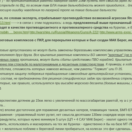
ll: ) - но противотанковые ракетки наверное далее 10км пулять нет смысла (вряд л
 стрельбе по ВЦ, по всяким там БЛА такая дальнобойность может пригодится... д
росшую ошибку наведения по лазерной тропе на такие большие дальности
ах, по словам эксперта, отрабатывают противодействие возможной агрессии Я
913.html
-----> в связи с этим подумалось: а ведь
предложенный выше прокачанный ко
дят в качестве противодесантного и противокатерного средства
на Курилах, и 
-mobiln … bereg.html
http://warships.ru/Russia/Weapons/Guns/A-222/
http://www.arms-expo.
ереговых комплексов с ПКР, для перекрытия которых и был создан МАК Берег, 
говые артустановки не могут быть заменены береговыми комплексами управляемых
ополняют друг друга. Все крылатые ракетные комплексы БО имеют
"мертвые" (не 
тивных помех
противника, могут быть сбиты средствами ПВО кораблей. Крылаты
бенно при стрельбе по малотоннажным и десантным плавстредствам
. К примеру, в хо
редства, стоимость которых намного меньше, чем ракеты "Термит" или П-35.
вную защиту побережья традиционные самоходные артиллерийские установки, с
 состав, не предназначены для решения специфических задач при проведении стре
оторые, как правило, используются при высадке морского десанта (боевые машины
я
.
 перспективе дотянем до 15км легко с увеличенной по массогабаритам ракетой, ну а с
а...
нте) вполне достаточное для поражения десантных катеров, плавающих танков, БМП-БТ
оражения - управляемый полет рулит, нет смысла десятками 130мм снарядов море пере
рандулеты, которых нужно минимум 5 штук (ЦП + 4 САУ МАК Берег) - хватит одного тиг
ставить, использовать и маскировать на тех же Курилах - единственно я бы на базе МТ
х + желательно поближе к береговой линии пробираться, на колесах это фиг сделаешь..