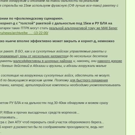
и танк обнаружим и опознаем на такой дальности на реальном
ля стрельбы на 15км используем фугасную (ОФ лучше все-таки) ракетку с
понии по «фолклендскому сценарию».
рнет-д с "толстой" ракеткой с дальностью под 15км и РУ БЛА на
батареи таких ПТРК могут стать
реальной альтернативой тому же МАК Берег
ru/news/archive/be … -13-22-00/
имхо нынче вполне эффективно может закрыть и корнет-д, немножко
 ракет. В БО, как и в сухопутных войсках управляемые ракеты и
поражаемые) зоны от нескольких километро
в до нескольких десятков
е ракеты
малоэффективны в шхерных районах
и, наконец, они
намного дороже
де боевых действий в Абхазии и грузины, и абхазы вооружали малые
остоящие на вооружении сухопутных войск, обеспечить не могут.
льб по движущимся морским целям. Поэтому
для быстрого поражения
, танки, катера), артиллерийские комплексы необходимо укомплектовывать
 учетом РУ БЛА и на дальностях под 30-40км обнаружим и можем сразу
Р, RIBов и прочих высадочных средств морпехов...
пахивать...
ра с 2мя АПУ чтоб перекрыть свой участок обороняемого берега...
-ЛБ корнет-д разместил бы по соображениям проходимости, ведь нет
.