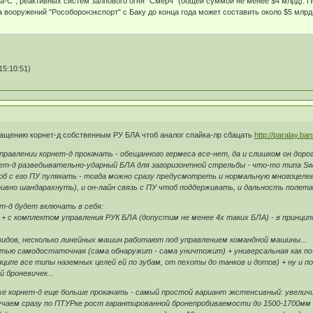
а-С", реактивных систем залпового огня "Смерч" (общей суммой не менее $4 млрд). 
 вооружений "Рособоронэкспорт" с Баку до конца года может составить около $5 млрд
15:10:51)
нащению корнет-д собственным РУ БЛА чтоб аналог спайка-лр сбацать
http://paralay.b
направлении корнет-д прокачать - обещанного гермеса все-нет, да и слишком он дор
нет-д разведывательно-ударный БЛА для загоризонтной стрельбы - что-то типа Sw
б с его ПУ пулякать - тогда можно сразу предусмотреть и нормальную многоцелев
вно шандарахнуть), и он-лайн связь с ПУ чтоб поддерживать, и дальность полета н
т-д будет включать в себя:
+ с комплектом управления РУК БЛА (допустим не менее 4х таких БЛА) - в принципе
 видов, несколько линейных машин работают под управлением командной машины...
остью самодостаточная (сама обнаружит - сама уничтожит) + универсальная как по
нципе все типы наземных целей ей по зубам, от пехоты до танков и дотов) + ну и п
 броневичек...
же корнет-д еще больше прокачать - самый простой вариант экстенсивный: увелич
лучаем сразу по ПТУРке рост гарантированной бронепробиваемости до 1500-1700мм