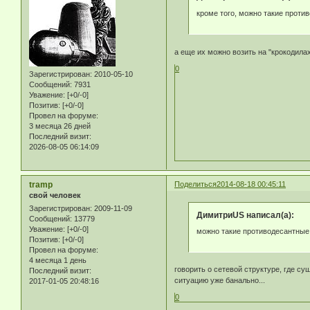
кроме того, можно такие проти
а еще их можно возить на "крокодила
0
Зарегистрирован
: 2010-05-10
Сообщений:
7931
Уважение:
[+0/-0]
Позитив:
[+0/-0]
Провел на форуме:
3 месяца 26 дней
Последний визит:
2026-08-05 06:14:09
tramp
Поделиться
2014-08-18 00:45:11
свой человек
Зарегистрирован
: 2009-11-09
ДимитриUS написал(а):
Сообщений:
13779
Уважение:
[+0/-0]
можно такие противодесантные
Позитив:
[+0/-0]
Провел на форуме:
4 месяца 1 день
говорить о сетевой структуре, где 
Последний визит:
ситуацию уже банально...
2017-01-05 20:48:16
0