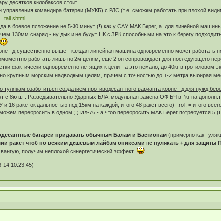
ару десятков килобаксов стоит...
и управления командира батареи (МУКБ) с РЛС (т.е. сможем работать при плохой види
 tail.shtml
да в боевое положение не 5-30 минут (!) как у САУ МАК Берег,
а для линейной машины 
 чем 130мм снаряд - ну дык и не будут НК с ЗРК способными на это к берегу подходить
т
корнет-д существенно выше - каждая линейная машина одновременно может работать п
омоментно работать лишь по 2м целям, еще 2 он сопровождает для последующего перено
тки фактически одновременно летящих к цели - а это немало, до 40кг в тротиловом эк
ьно крупным морским надводным целям, причем с точностью до 1-2 метра выбирая ме
о тулякам озаботиться созданием противодесантного варианта корнет-д для нужд бер
т с 8ю шт. Разведывательно-Ударных БЛА, модульная замена ОФ БЧ в 7кг на дополн.т
и 16 ракеток дальностью под 15км на каждой, итого 48 ракет всего) :roll: = итого всег
можем перебросить в одном (!) Ил-76 - а чтоб перебросить МАК Берег потребуется 5 (Ц
одесантные батареи придавать обычным Балам и Бастионам
(примерно как туляки
ии ракет чтоб по всяким дешевым лайбам ониксами не пулякать + для защиты П
е, вангую, получим неплохой синергетический эффект
-14 10:23:45)