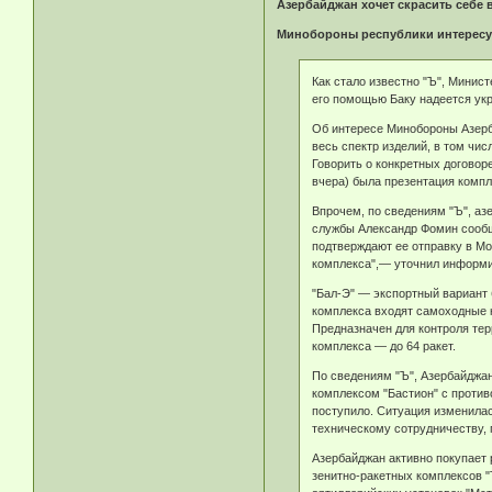
Азербайджан хочет скрасить себе 
Минобороны республики интересу
Как стало известно "Ъ", Минист
его помощью Баку надеется укр
Об интересе Минобороны Азерба
весь спектр изделий, в том чис
Говорить о конкретных договор
вчера) была презентация компл
Впрочем, по сведениям "Ъ", аз
службы Александр Фомин сообщ
подтверждают ее отправку в Мо
комплекса",— уточнил информи
"Бал-Э" — экспортный вариант 
комплекса входят самоходные 
Предназначен для контроля те
комплекса — до 64 ракет.
По сведениям "Ъ", Азербайджа
комплексом "Бастион" с против
поступило. Ситуация изменилас
техническому сотрудничеству, 
Азербайджан активно покупает 
зенитно-ракетных комплексов "