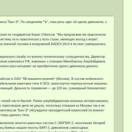
кса "Бал-Э". По сведениям "Ъ", пока речь идет об одном дивизионе, с
азал ее гендиректор Борис Обносов. "Мы предлагаем им практически
 систему есть практически у всех стран, имеющих выход к морю".
вки военной техники и вооружений KADEX 2014 в Астане (завершилась
деральную службу по военно-техническому сотрудничеству. Директор
ленном комплексе РФ, знакомых с планами Минобороны Азербайджана,
оллеги рассчитывают на приобретение одного дивизиона данного
зработан в ОАО "КБ машиностроения" (Москва). В состав мобильного
абельными ракетами типа Х-35Э, транспортно-перегрузочные машины.
уникаций. Дальность поражения — до 120 км, суммарный боекомплект
 своей части Каспия. Ранее азербайджанские военные интересовались
 переговоров дело не дошло, поскольку отмашки из Москвы так и не
 комплексов "Бал-Э" обсуждался президентской комиссией по военно-
темы данного типа.
дивизионов зенитно-ракетных систем С-300ПМУ-2, нескольких батарей
диниц боевых машин пехоты БМП-3, дивизионов самоходных