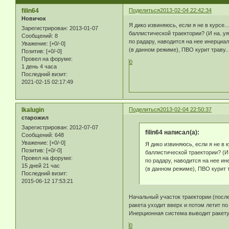
filin64
Поделиться
2013-02-04 22:42:34
Новичок
Я дико извиняюсь, если я не в курсе..
Зарегистрирован
: 2013-01-07
баллистической траектории? (И на..уя
Сообщений:
8
по радару, наводится на нее инерциа
Уважение:
[+0/-0]
(в данном режиме), ПВО курит траву..
Позитив:
[+0/-0]
Провел на форуме:
0
1 день 4 часа
Последний визит:
2021-02-15 02:17:49
Ikalugin
Поделиться
2013-02-04 22:50:37
старожил
Зарегистрирован
: 2012-07-07
filin64 написал(а):
Сообщений:
648
Уважение:
[+0/-0]
Я дико извиняюсь, если я не в к
Позитив:
[+0/-0]
баллистической траектории? (И 
Провел на форуме:
по радару, наводится на нее и
15 дней 21 час
(в данном режиме), ПВО курит т
Последний визит:
2015-06-12 17:53:21
Начальный участок траектории (после
ракета уходит вверх и потом летит по
Инерционная система выводит ракету 
0