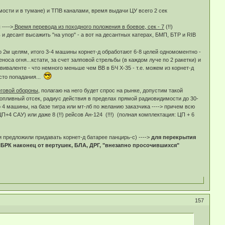
мости и в тумане) и ТПВ каналами, время выдачи ЦУ всего 2 сек
---->
Время перевода из походного положения в боевое, сек - 7
(!!)
 и десант высажить "на упор" - а вот на десантных катерах, БМП, БТР и RIB
о 2м целям, итого 3-4 машины корнет-д обработают 6-8 целей одномоментно -
са огня...кстати, за счет залповой стрельбы (в каждом луче по 2 ракетки) и
виваленте - что немного меньше чем ВВ в БЧ Х-35 - т.е. можем из корнет-д
сто попадания...
еговой обороны
, полагаю на него будет спрос на рынке, допустим такой
опливный отсек, радиус действия в пределах прямой радиовидимости до 30-
о 4 машины, на базе тигра или мт-лб по желанию заказчика ----> причем всю
П+4 САУ) или даже 8 (!!) рейсов Ан-124 (!!!) (полная комплектация: ЦП + 6
 предложили придавать корнет-д батарее панцирь-с) ---->
для перекрытия
БРК наконец от вертушек, БЛА, ДРГ, "внезапно просочившихся"
157