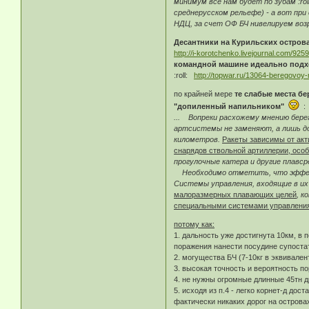
минимум все нам будет по зубам :ro
среднерусском рельефе) - а вот при
НДЦ, за счет ОФ БЧ нивелируем воз
Десантники на Курильских остров
http://i-korotchenko.livejournal.com/925
командной машине идеально подхо
:roll:
http://topwar.ru/13064-beregovoy
по крайней мере
те слабые места б
"допиленный напильником"
:
... Вопреки расхожему мнению бере
артсистемы не заменяют, а лишь д
километров.
Ракеты зависимы от ак
снарядов ствольной артиллерии, осо
прогулочные катера и другие плавс
Необходимо отметить, что эффекти
Системы управления, входящие в их
малоразмерных плавающих целей
, к
специальными системами управлени
потому как:
1. дальность уже достигнута 10км, в
поражения нанести посудине супостат
2. могущества БЧ (7-10кг в эквивале
3. высокая точность и вероятность п
4. не нужны огромные длинные 45тн д
5. исходя из п.4 - легко корнет-д до
фактически никаких дорог на острова