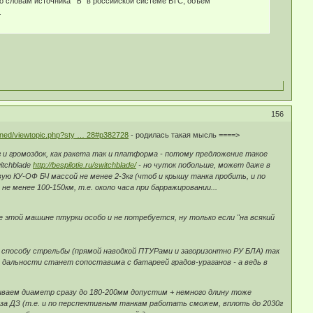
По словам источника "Ъ" в российской системе ВТС, объем
.
156
anned/viewtopic.php?sty … 28#p382728
- родилась такая мысль ====>
ог и громоздок, как ракета так и платформа - потому предложение такое
itchblade
http://bespilotie.ru/switchblade/
- но чуток побольше, может даже в
ую КУ-ОФ БЧ массой не менее 2-3кг (чтоб и крышу танка пробить, и по
е менее 100-150км, т.е. около часа при барражировании...
 этой машине птурки особо и не потребуется, ну только если "на всякий
 способу стрельбы (прямой наводкой ПТУРами и загоризонтно РУ БЛА) так
о дальности станет сопоставима с батареей градов-ураганов - а ведь в
иваем диаметр сразу до 180-200мм допустим + немного длину тоже
 за ДЗ (т.е. и по перспективным танкам работать сможем, вплоть до 2030г