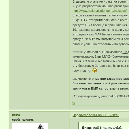
6. дешевле опять же - ракетка всего п
7. уже разработана машина разведки 
http://www.nationaldefense.ru/includes/ …
8. еще важный момент:
время перехо
9. да, ПТУР теоретически легче сбить
средств ПВО вообще в принципе не
10. наконец, канальность по цели у 
в то время как МАК Берег сможет одн
сразу с 2х АПУ мы получаем аж 4 раке
вполне успешно стрелять и по довол
=====> учитывая вышесказанное,
над
комплектации: 1 шт МУКБ (боекомплек
50км) + 3 линейные машины (по 2 АПУ 
эту береговую батарею на 4х тиграх с
САУ + МОБ)
ps: кроме того,
можно такие против
ближних мертвых зон + для эконом
танчиков и БМП супостата
- в итог
Отредактировано ДимитриUS (2014-08
0
mina
Поделиться
2014-08-17 15:38:45
свой человек
ДимитриUS написал(а):