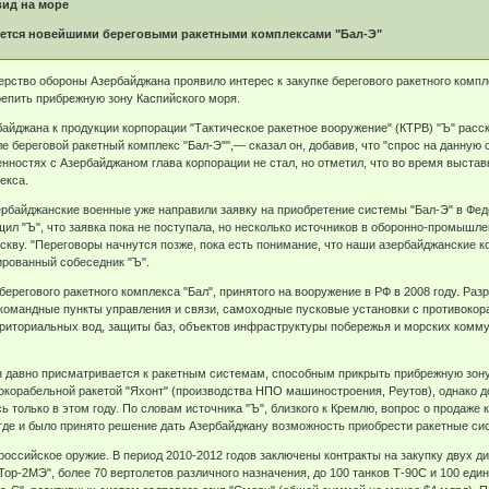
вид на море
ется новейшими береговыми ракетными комплексами "Бал-Э"
ерство обороны Азербайджана проявило интерес к закупке берегового ракетного компле
епить прибрежную зону Каспийского моря.
йджана к продукции корпорации "Тактическое ракетное вооружение" (КТРВ) "Ъ" расск
ле береговой ракетный комплекс "Бал-Э"",— сказал он, добавив, что "спрос на данную
енностях с Азербайджаном глава корпорации не стал, но отметил, что во время выста
екса.
ербайджанские военные уже направили заявку на приобретение системы "Бал-Э" в Фе
ил "Ъ", что заявка пока не поступала, но несколько источников в оборонно-промыш
скву. "Переговоры начнутся позже, пока есть понимание, что наши азербайджанские к
рованный собеседник "Ъ".
берегового ракетного комплекса "Бал", принятого на вооружение в РФ в 2008 году. Ра
командные пункты управления и связи, самоходные пусковые установки с противокор
рриториальных вод, защиты баз, объектов инфраструктуры побережья и морских комм
н давно присматривается к ракетным системам, способным прикрыть прибрежную зону
окорабельной ракетой "Яхонт" (производства НПО машиностроения, Реутов), однако до
ь только в этом году. По словам источника "Ъ", близкого к Кремлю, вопрос о продаже
где и было принято решение дать Азербайджану возможность приобрести ракетные сис
российское оружие. В период 2010-2012 годов заключены контракты на закупку двух 
Тор-2МЭ", более 70 вертолетов различного назначения, до 100 танков Т-90С и 100 е