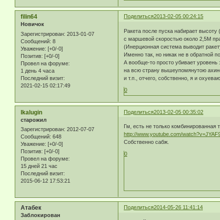
filin64
Поделиться
2013-02-05 00:24:15
Новичок
Ракета после пуска набирает высоту 
Зарегистрирован
: 2013-01-07
с маршевой скоростью около 2,5М пра
Сообщений:
8
(Инерционная система выводит ракету
Уважение:
[+0/-0]
Именно так, но никак не в обратной 
Позитив:
[+0/-0]
А вообще-то просто убивает уровень
Провел на форуме:
на всю страну вышеупомянутою ахине
1 день 4 часа
Последний визит:
и т.п., отчего, собственно, я и охуева
2021-02-15 02:17:49
0
Ikalugin
Поделиться
2013-02-05 00:35:02
старожил
Гм, есть не только комбинированная 
Зарегистрирован
: 2012-07-07
http://www.youtube.com/watch?v=JYAF
Сообщений:
648
Собственно сабж.
Уважение:
[+0/-0]
Позитив:
[+0/-0]
0
Провел на форуме:
15 дней 21 час
Последний визит:
2015-06-12 17:53:21
Атабек
Поделиться
2014-05-26 11:41:14
Заблокирован