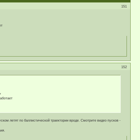
151
ет
152
ь
работает
уском летят по баллистической траектории вроде. Смотрите видео пусков -
ия.