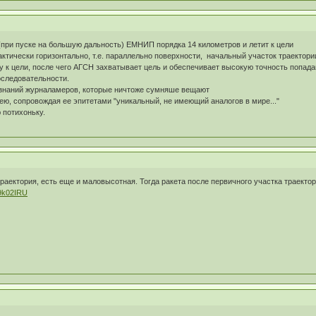
(при пуске на большую дальность) ЕМНИП порядка 14 километров и летит к цели
ктически горизонтально, т.е. параллельно поверхности, начальный участок траектории
 к цели, после чего АГСН захватывает цель и обеспечивает высокую точность попада
последовательности.
 знаний журналамеров, которые ничтоже сумняше вещают
ю, сопровождая ее эпитетами "уникальный, не имеющий аналогов в мире..."
ю потихоньку.
траектория, есть еще и маловысотная. Тогда ракета после первичного участка траекто
9k02IRU