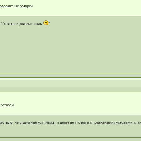
водесантные батареи
х" (как это и делали шведы
)
 батареи
существуют не отдельные комплексы, а целевые системы с подвижными пусковыми, ста