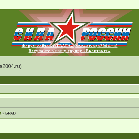
Форум сайта «ОТВАГА» [www.otvaga2004.ru]
Вступайте в нашу группу «Вконтакте»
2004.ru)
т
»
БРАВ