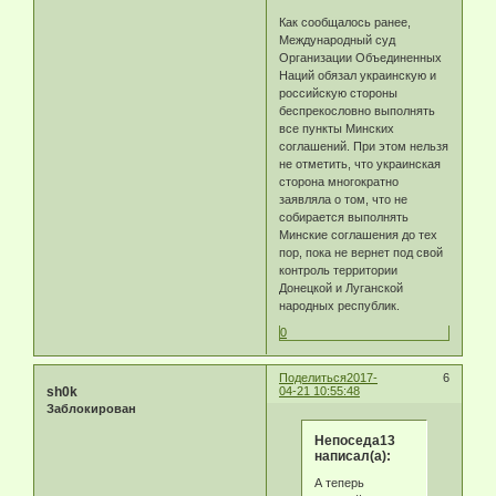
Как сообщалось ранее,
Международный суд
Организации Объединенных
Наций обязал украинскую и
российскую стороны
беспрекословно выполнять
все пункты Минских
соглашений. При этом нельзя
не отметить, что украинская
сторона многократно
заявляла о том, что не
собирается выполнять
Минские соглашения до тех
пор, пока не вернет под свой
контроль территории
Донецкой и Луганской
народных республик.
0
Поделиться
2017-
6
sh0k
04-21 10:55:48
Заблокирован
Непоседа13
написал(а):
А теперь