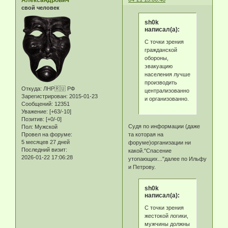
Александрович
свой человек
sh0k
написал(а):
С точки зрения
гражданской
обороны,
эвакуацию
населения лучше
производить
Откуда:
ЛНР🇷🇺 РФ
централизованно
Зарегистрирован
: 2015-01-23
и организованно.
Сообщений:
12351
Уважение:
[+63/-10]
Позитив:
[+0/-0]
Судя по информации (даже
Пол:
Мужской
Провел на форуме:
та которая на
5 месяцев 27 дней
форуме)организации ни
Последний визит:
какой."Спасение
2026-01-22 17:06:28
утопающих..."далее по Ильфу
и Петрову.
sh0k
написал(а):
С точки зрения
жестокой логики,
мужчины должны