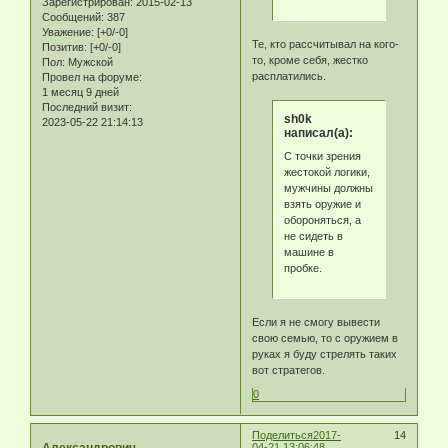
Зарегистрирован
: 2015-02-13
Сообщений:
387
Уважение:
[+0/-0]
Те, кто рассчитывал на кого-
Позитив:
[+0/-0]
то, кроме себя, жестко
Пол:
Мужской
расплатились.
Провел на форуме:
1 месяц 9 дней
Последний визит:
sh0k
2023-05-22 21:14:13
написал(а):
С точки зрения
жестокой логики,
мужчины должны
взять оружие и
обороняться, а
не сидеть в
машине в
пробке.
Если я не смогу вывести
свою семью, то с оружием в
руках я буду стрелять таких
вот стратегов.
0
Поделиться
2017-
14
04-21 13:06:48