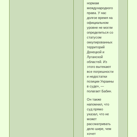
нормам
международного
права. У нас
долгое время на
официальном
уровне не могли
определиться со
статусом
оккупированных
территорий
Донецкой и
Луганской
областей. Из
этого вытекают
все погрешности
и недостатки
позиции Украины
в суде», —
полагает Бабин.
Он также
напомнил, что
суд прямо
указал, что не
может
рассматривать
дело шире, чем
хочет