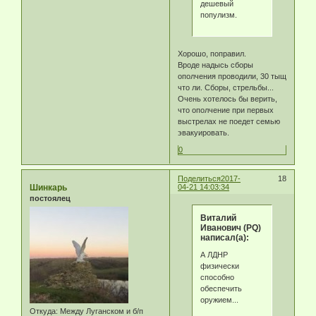
дешевый
популизм.
Хорошо, поправил.
Вроде надысь сборы
ополчения проводили, 30 тыщ
что ли. Сборы, стрельбы...
Очень хотелось бы верить,
что ополчение при первых
выстрелах не поедет семью
эвакуировать.
0
Поделиться
2017-
18
Шинкарь
04-21 14:03:34
постоялец
Виталий
Иванович (PQ)
написал(а):
А ЛДНР
физически
способно
обеспечить
оружием...
Откуда:
Между Луганском и б/п