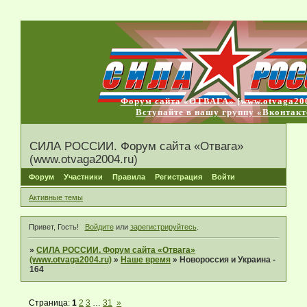
Форум сайта «ОТВАГА» [www.otvaga200
Вступайте в нашу группу «Вконтакт
СИЛА РОССИИ. Форум сайта «Отвага»
(www.otvaga2004.ru)
Форум
Участники
Правила
Регистрация
Войти
Активные темы
Привет, Гость!
Войдите
или
зарегистрируйтесь
.
»
СИЛА РОССИИ. Форум сайта «Отвага»
(www.otvaga2004.ru)
»
Наше время
»
Новороссия и Украина -
164
Страница:
1
2
3
…
31
»