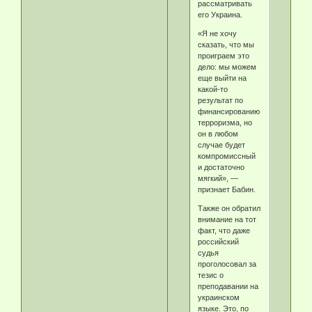
рассматривать
его Украина.
«Я не хочу
сказать, что мы
проиграем это
дело: мы можем
еще выйти на
какой-то
результат по
финансированию
терроризма, но
он в любом
случае будет
компромиссный
и достаточно
мягкий», —
признает Бабин.
Также он обратил
внимание на тот
факт, что даже
российский
судья
проголосовал за
тезис о
преподавании на
украинском
языке. Это, по