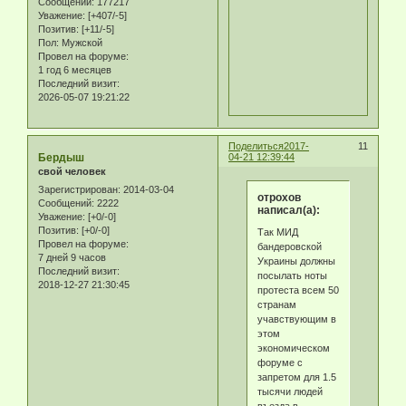
Сообщений:
177217
Уважение:
[+407/-5]
Позитив:
[+11/-5]
Пол:
Мужской
Провел на форуме:
1 год 6 месяцев
Последний визит:
2026-05-07 19:21:22
Поделиться
2017-
11
Бердыш
04-21 12:39:44
свой человек
Зарегистрирован
: 2014-03-04
отрохов
Сообщений:
2222
написал(а):
Уважение:
[+0/-0]
Позитив:
[+0/-0]
Так МИД
Провел на форуме:
бандеровской
7 дней 9 часов
Украины должны
Последний визит:
посылать ноты
2018-12-27 21:30:45
протеста всем 50
странам
учавствующим в
этом
экономическом
форуме с
запретом для 1.5
тысячи людей
въезда в