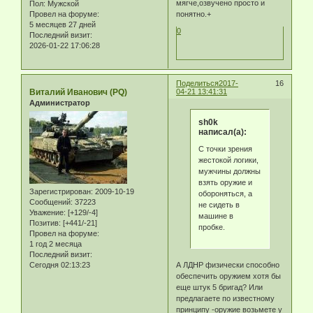
мягче,озвучено просто и
Пол:
Мужской
Провел на форуме:
понятно.+
5 месяцев 27 дней
0
Последний визит:
2026-01-22 17:06:28
Поделиться
2017-
16
Виталий Иванович (PQ)
04-21 13:41:31
Администратор
sh0k
написал(а):
С точки зрения
жестокой логики,
мужчины должны
взять оружие и
Зарегистрирован
: 2009-10-19
обороняться, а
Сообщений:
37223
не сидеть в
Уважение:
[+129/-4]
машине в
Позитив:
[+441/-21]
пробке.
Провел на форуме:
1 год 2 месяца
Последний визит:
Сегодня 02:13:23
А ЛДНР физически способно
обеспечить оружием хотя бы
еще штук 5 бригад? Или
предлагаете по известному
принципу -оружие возьмете у