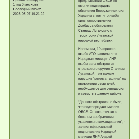
представители ОБСЕ не
1 год 6 месяцев
смогли подтвердить
Последний визит:
обвинения Вооруженных сил
2026-05-07 19:21:22
Украины в том, что якобы
силы сопротивления
Донбасса обстреляли
Станицу Луганскую с
территории Луганской
народной республики.
Напомним, 19 апреля в
штабе АТО заявили, что
Народная милиция ЛНР
якобы вела обстрел из
стрелкового оружия Станицы
Луганской, тем самым
нарушив "режима тишины" на
протяжении семи дней,
необходимое для отвода сил
и средств в данном районе.
"Данного обстрела не было,
что подтверждает миссия
ОБСЕ. Он есть только в
больном воображении
украинского командования", -
заявил официальный
подполковник Народной
милиции ЛНР Андрей