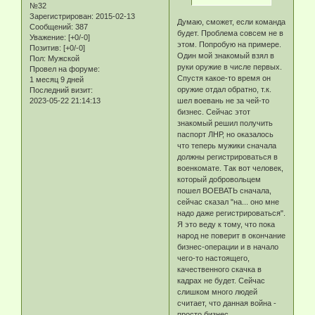
№32
Зарегистрирован
: 2015-02-13
Думаю, сможет, если команда
Сообщений:
387
будет. Проблема совсем не в
Уважение:
[+0/-0]
этом. Попробую на примере.
Позитив:
[+0/-0]
Один мой знакомый взял в
Пол:
Мужской
руки оружие в числе первых.
Провел на форуме:
Спустя какое-то время он
1 месяц 9 дней
оружие отдал обратно, т.к.
Последний визит:
2023-05-22 21:14:13
шел воевань не за чей-то
бизнес. Сейчас этот
знакомый решил получить
паспорт ЛНР, но оказалось
что теперь мужики сначала
должны регистрироваться в
военкомате. Так вот человек,
который добровольцем
пошел ВОЕВАТЬ сначала,
сейчас сказал "на... оно мне
надо даже регистрироваться".
Я это веду к тому, что пока
народ не поверит в окончание
бизнес-операции и в начало
чего-то настоящего,
качественного скачка в
кадрах не будет. Сейчас
слишком много людей
считает, что данная война -
просто бизнес.