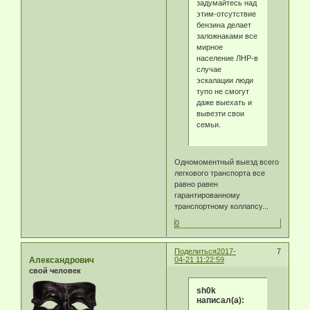
задумайтесь над
этим-отсутствие
бензина делает
заложнаками все
мирное
население ЛНР-в
случае
эскалации люди
тупо не смогут
даже выехать и
вывезти свои
семьи.
Одномоментный выезд всего
легкового транспорта все
равно равен
гарантированному
транспортному коллапсу...
0
Поделиться
2017-
7
Александрович
04-21 11:22:59
свой человек
sh0k
написал(а):