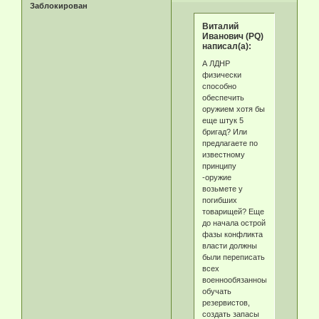
Заблокирован
Виталий
Иванович (PQ)
написал(а):
А ЛДНР
физически
способно
обеспечить
оружием хотя бы
еще штук 5
бригад? Или
предлагаете по
известному
принципу
-оружие
возьмете у
погибших
товарищей? Еще
до начала острой
фазы конфликта
власти должны
были переписать
всех
военнообязанноых,
обучать
резервистов,
создать запасы