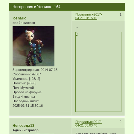
Новороссия и Украина - 164
Поделиться
2017-
1
losharic
04-21 01:15:16
свой человек
...
0
Зарегистрирован
: 2014-07-15
Сообщений:
47607
Уважение:
[+25/-2]
Позитив:
[+0/-0]
Пол:
Мужской
Провел на форуме:
1 год 4 месяца
Последний визит:
2025-01-31 15:50:16
Поделиться
2017-
2
Непоседа13
04-21 03:03:48
Администратор