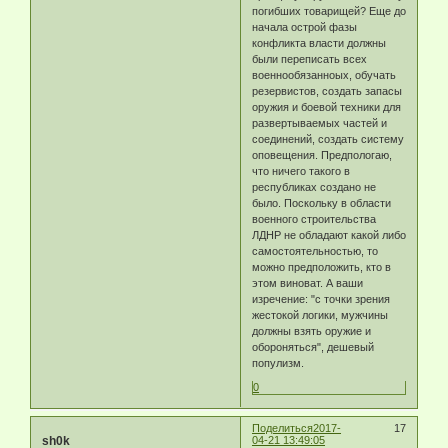
погибших товарищей? Еще до
начала острой фазы
конфликта власти должны
были переписать всех
военнообязанноых, обучать
резервистов, создать запасы
оружия и боевой техники для
развертываемых частей и
соединений, создать систему
оповещения. Предпологаю,
что ничего такого в
республиках создано не
было. Поскольку в области
военного строительства
ЛДНР не обладают какой либо
самостоятельностью, то
можно предположить, кто в
этом виноват. А ваши
изречение: "с точки зрения
жестокой логики, мужчины
должны взять оружие и
обороняться", дешевый
популизм.
0
Поделиться
2017-
17
sh0k
04-21 13:49:05