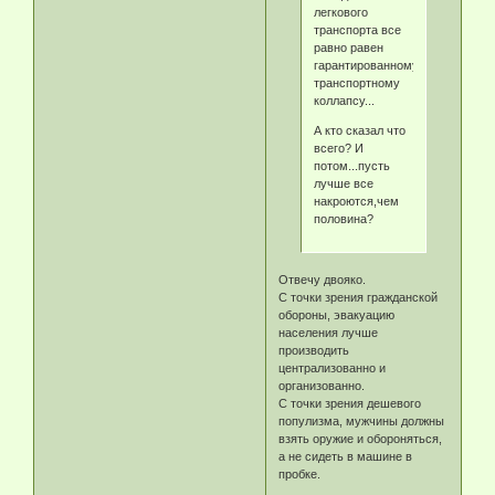
легкового
транспорта все
равно равен
гарантированному
транспортному
коллапсу...
А кто сказал что
всего? И
потом...пусть
лучше все
накроются,чем
половина?
Отвечу двояко.
С точки зрения гражданской
обороны, эвакуацию
населения лучше
производить
централизованно и
организованно.
С точки зрения дешевого
популизма, мужчины должны
взять оружие и обороняться,
а не сидеть в машине в
пробке.