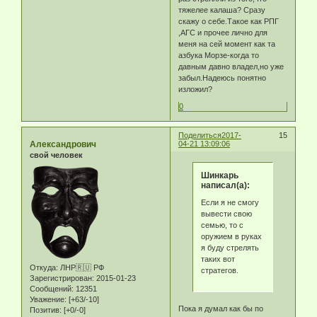
тяжелее калаша? Сразу
скажу о себе.Такое как РПГ
,АГС и прочее лично для
меня на сей момент как та
азбука Морзе-когда то
давным давно владел,но уже
забыл.Надеюсь понятно
изложил?
0
Поделиться
2017-
15
Александрович
04-21 13:09:06
свой человек
Шинкарь
написал(а):
Если я не смогу
вывести свою
семью, то с
оружием в руках
я буду стрелять
таких вот
Откуда:
ЛНР🇷🇺 РФ
стратегов.
Зарегистрирован
: 2015-01-23
Сообщений:
12351
Уважение:
[+63/-10]
Пока я думал как бы по
Позитив:
[+0/-0]