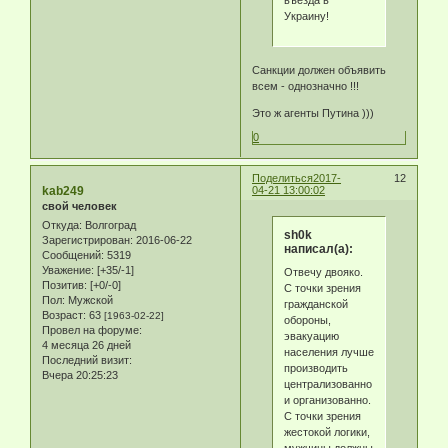
Украину!
Санкции должен объявить
всем - однозначно !!!
Это ж агенты Путина )))
0
Поделиться
2017-
12
kab249
04-21 13:00:02
свой человек
Откуда:
Волгоград
sh0k
Зарегистрирован
: 2016-06-22
написал(а):
Сообщений:
5319
Уважение:
[+35/-1]
Отвечу двояко.
Позитив:
[+0/-0]
С точки зрения
Пол:
Мужской
гражданской
Возраст:
63
[1963-02-22]
обороны,
Провел на форуме:
эвакуацию
4 месяца 26 дней
населения лучше
Последний визит:
производить
Вчера 20:25:23
централизованно
и организованно.
С точки зрения
жестокой логики,