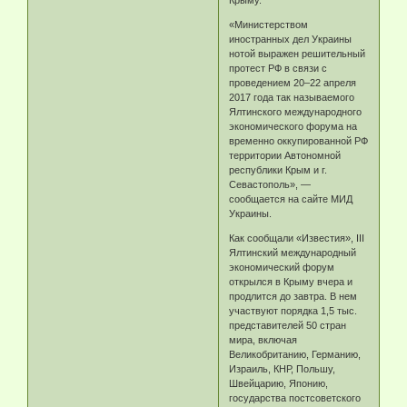
«Министерством
иностранных дел Украины
нотой выражен решительный
протест РФ в связи с
проведением 20–22 апреля
2017 года так называемого
Ялтинского международного
экономического форума на
временно оккупированной РФ
территории Автономной
республики Крым и г.
Севастополь», —
сообщается на сайте МИД
Украины.
Как сообщали «Известия», III
Ялтинский международный
экономический форум
открылся в Крыму вчера и
продлится до завтра. В нем
участвуют порядка 1,5 тыс.
представителей 50 стран
мира, включая
Великобританию, Германию,
Израиль, КНР, Польшу,
Швейцарию, Японию,
государства постсоветского