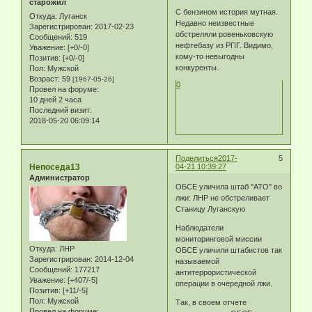
старожил
С бензином история мутная.
Откуда:
Луганск
Недавно неизвестные
Зарегистрирован
: 2017-02-23
обстреляли ровеньковскую
Сообщений:
519
нефтебазу из РПГ. Видимо,
Уважение:
[+0/-0]
кому-то невыгодны
Позитив:
[+0/-0]
конкуренты.
Пол:
Мужской
Возраст:
59
[1967-05-26]
0
Провел на форуме:
10 дней 2 часа
Последний визит:
2018-05-20 06:09:14
Поделиться
2017-
5
Непоседа13
04-21 10:39:27
Администратор
ОБСЕ уличила штаб "АТО" во
лжи: ЛНР не обстреливает
Станицу Луганскую
Наблюдатели
мониторинговой миссии
Откуда:
ЛНР
ОБСЕ уличили штабистов так
Зарегистрирован
: 2014-12-04
называемой
Сообщений:
177217
антитеррористической
Уважение:
[+407/-5]
операции в очередной лжи.
Позитив:
[+11/-5]
Пол:
Мужской
Так, в своем отчете
Провел на форуме: