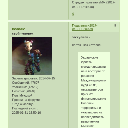
Отредактировано sh0k (2017-
04-21 13:49:40)
0
Поделиться
2017-
9
losharic
04-21 12:00:39
свой человек
заскулили -
не так , как хотелось
Украинские
юристы-
международники
не в восторге от
решения
Зарегистрирован
: 2014-07-15
Международного
Сообщений:
47607
суда ООН,
Уважение:
[+25/-2]
отказавшегося
Позитив:
[+0/-0]
признать
Пол:
Мужской
финансирование
Провел на форуме:
Россией
1 год 4 месяца
терроризма и
Последний визит:
указавшего на
2025-01-31 15:50:16
необходимость
выполнения
Минских