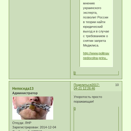
мнению
украинского
эксперта,
позволит России
в теории найти
юридический
выход и в случае
с требованием о
снятии запрета
Меджлиса.
http://www.politnavigator.net/ukrai
nedovolna-prinu..
0
Поделиться
2017-
10
Непоседа13
04-21 12:26:46
Администратор
Упоротость просто
поражающая!
0
Откуда:
ЛНР
Зарегистрирован
: 2014-12-04