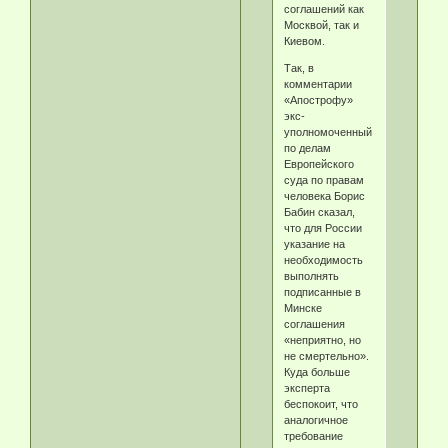
соглашений как
Москвой, так и
Киевом.
Так, в
комментарии
«Апострофу»
экс-
уполномоченный
по делам
Европейского
суда по правам
человека Борис
Бабин сказал,
что для России
указание на
необходимость
выполнять
подписанные в
Минске
соглашения
«неприятно, но
не смертельно».
Куда больше
эксперта
беспокоит, что
аналогичное
требование