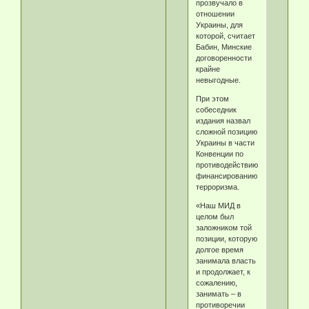
прозвучало в
отношении
Украины, для
которой, считает
Бабин, Минские
договоренности
крайне
невыгодные.
При этом
собеседник
издания назвал
сложной позицию
Украины в части
Конвенции по
противодействию
финансированию
терроризма.
«Наш МИД в
целом был
заложником той
позиции, которую
долгое время
занимала власть
и продолжает, к
сожалению,
занимать – в
противоречии