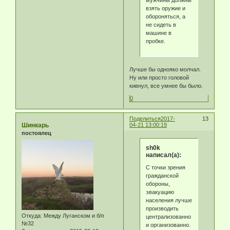
мужчины должны
взять оружие и
обороняться, а
не сидеть в
машине в
пробке.
Лучше бы однояко молчал.
Ну или просто головой
кивнул, все умнее бы было.
0
Поделиться
2017-
13
Шинкарь
04-21 13:00:19
постоялец
sh0k
написал(а):
С точки зрения
гражданской
обороны,
эвакуацию
населения лучше
производить
Откуда:
Между Луганском и б/п
централизованно
№32
и организованно.