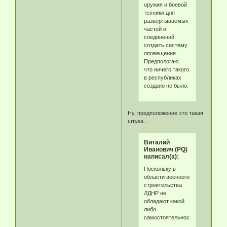
оружия и боевой
техники для
развертываемых
частей и
соединений,
создать систему
оповещения.
Предпологаю,
что ничего такого
в республиках
создано не было.
Ну, предположение это такая
штука...
Виталий
Иванович (PQ)
написал(а):
Поскольку в
области военного
строительства
ЛДНР не
обладают какой
либо
самостоятельностью,