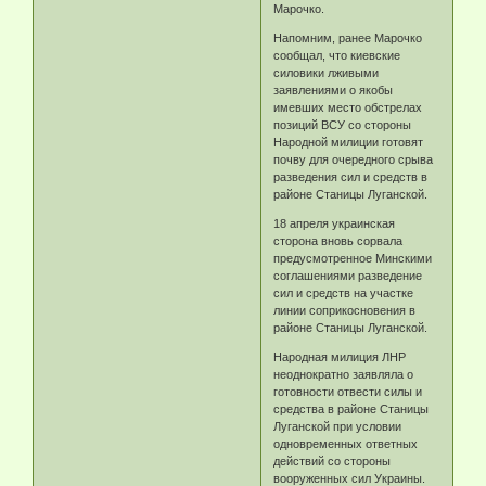
Марочко.
Напомним, ранее Марочко
сообщал, что киевские
силовики лживыми
заявлениями о якобы
имевших место обстрелах
позиций ВСУ со стороны
Народной милиции готовят
почву для очередного срыва
разведения сил и средств в
районе Станицы Луганской.
18 апреля украинская
сторона вновь сорвала
предусмотренное Минскими
соглашениями разведение
сил и средств на участке
линии соприкосновения в
районе Станицы Луганской.
Народная милиция ЛНР
неоднократно заявляла о
готовности отвести силы и
средства в районе Станицы
Луганской при условии
одновременных ответных
действий со стороны
вооруженных сил Украины.