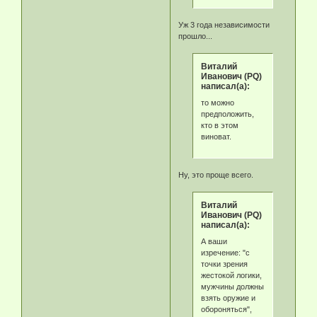
Уж 3 года независимости
прошло...
Виталий
Иванович (PQ)
написал(а):
то можно
предположить,
кто в этом
виноват.
Ну, это проще всего.
Виталий
Иванович (PQ)
написал(а):
А ваши
изречение: "с
точки зрения
жестокой логики,
мужчины должны
взять оружие и
обороняться",