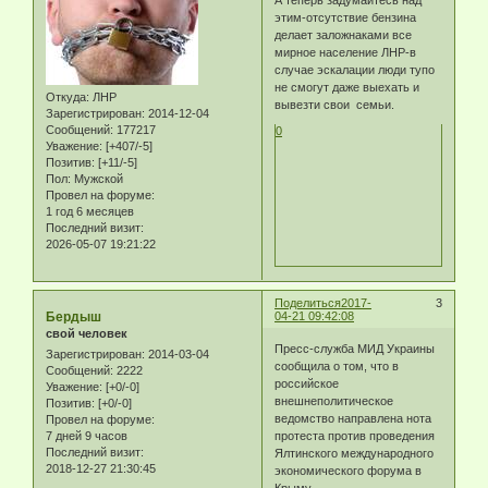
А теперь задумайтесь над
этим-отсутствие бензина
делает заложнаками все
мирное население ЛНР-в
случае эскалации люди тупо
не смогут даже выехать и
Откуда:
ЛНР
вывезти свои семьи.
Зарегистрирован
: 2014-12-04
Сообщений:
177217
0
Уважение:
[+407/-5]
Позитив:
[+11/-5]
Пол:
Мужской
Провел на форуме:
1 год 6 месяцев
Последний визит:
2026-05-07 19:21:22
Поделиться
2017-
3
Бердыш
04-21 09:42:08
свой человек
Пресс-служба МИД Украины
Зарегистрирован
: 2014-03-04
сообщила о том, что в
Сообщений:
2222
российское
Уважение:
[+0/-0]
внешнеполитическое
Позитив:
[+0/-0]
ведомство направлена нота
Провел на форуме:
протеста против проведения
7 дней 9 часов
Последний визит:
Ялтинского международного
2018-12-27 21:30:45
экономического форума в
Крыму.