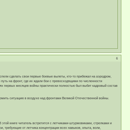
6
успели сделать свои первые боевые вылеты, кто-то прибежал на аэродром,
путь на фронт, где их ждали бои с превосходящими по численности
ях первых месяцев войны практически полностью был выбит кадровый состав
ломить ситуацию в воздухе над фронтами Великой Отечественной войны.
В этой книге читатель встретится с летчиками-штурмовиками, стрелками и
 требующие от летчика концентрации всех навыков, опыта, воли,