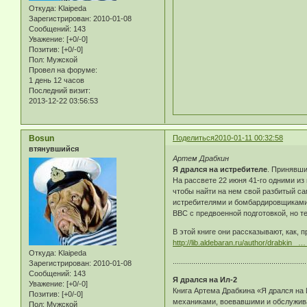
Откуда:
Klaipeda
Зарегистрирован
: 2010-01-08
Сообщений:
143
Уважение:
[+0/-0]
Позитив:
[+0/-0]
Пол:
Мужской
Провел на форуме:
1 день 12 часов
Последний визит:
2013-12-22 03:56:53
Bosun
Поделиться
2010-01-11 00:32:58
втянувшийся
Артем Драбкин
Я дрался на истребителе
. Принявши
На рассвете 22 июня 41-го одними из
чтобы найти на нем свой разбитый са
истребителями и бомбардировщиками,
ВВС с предвоенной подготовкой, но т
В этой книге они рассказывают, как
http://lib.aldebaran.ru/author/drabkin_ 
Откуда:
Klaipeda
.................................................................
Зарегистрирован
: 2010-01-08
Сообщений:
143
Я дрался на Ил-2
Уважение:
[+0/-0]
Книга Артема Драбкина «Я дрался на 
Позитив:
[+0/-0]
механиками, воевавшими и обслужива
Пол:
Мужской