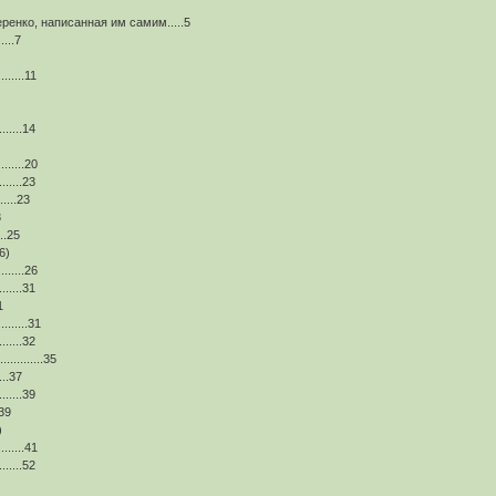
енко, написанная им самим.....5
.....7
.......11
......14
........20
.......23
.....23
3
...25
6)
........26
.......31
1
.......31
......32
..........35
....37
......39
.39
)
........41
.......52