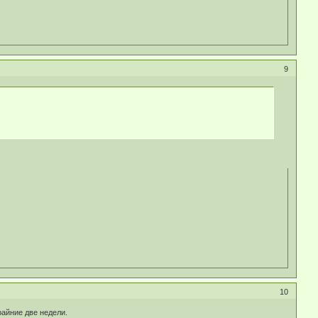
9
10
райние две недели.