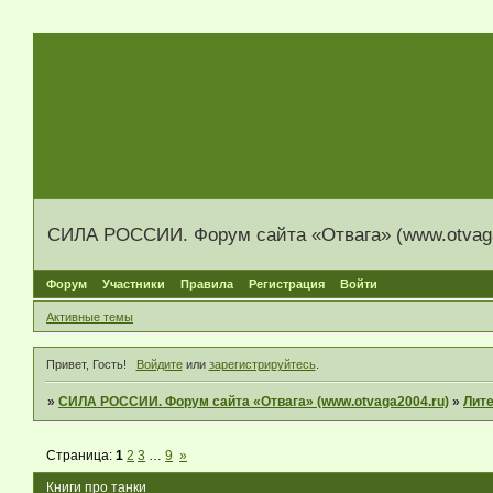
СИЛА РОССИИ. Форум сайта «Отвага» (www.otvaga
Форум
Участники
Правила
Регистрация
Войти
Активные темы
Привет, Гость!
Войдите
или
зарегистрируйтесь
.
»
СИЛА РОССИИ. Форум сайта «Отвага» (www.otvaga2004.ru)
»
Лит
Страница:
1
2
3
…
9
»
Книги про танки