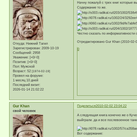
Начну пожалуй с трех книг которые в
Содержание то же.
Честно сказать по информативности 
Отредактировано Gur Khan (2010-02-0
Откуда:
Нижний Тагил
Зарегистрирован
: 2009-10-19
0
Сообщений:
2958
Уважение:
[+0/-0]
Позитив:
[+0/-0]
Пол:
Мужской
Возраст:
52
[1974-02-19]
Провел на форуме:
1 месяц 10 дней
Последний визит:
2026-01-14 21:02:22
Gur Khan
Поделиться
2010-02-02 23:04:22
свой человек
А следующая книга конечно же о Куче
выйграли. да и все послевоенное танк
Вот содержание: