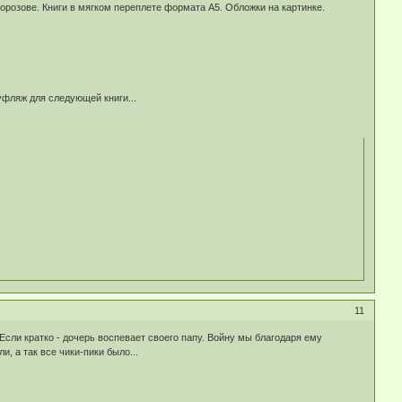
орозове. Книги в мягком переплете формата А5. Обложки на картинке.
уфляж для следующей книги...
11
Если кратко - дочерь воспевает своего папу. Войну мы благодаря ему
, а так все чики-пики было...