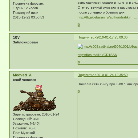
вынужденные посадки и полеты в сло
Провел на форуме:
Отечественной оживают в рассказах 
1 день 12 часов
после успешного боевого дня.
Последний визит:
2013-12-22 03:56:53
http://lib.aldebaran.ru/author/drabkin_ …
0
10V
Поделиться
2010-01-17 23:09:36
Заблокирован
http://files.mail.ru/CD1SSA
0
Medved_A
Поделиться
2010-01-24 12:35:50
свой человек
Нашел в сети книгу про Т-80 "Танк б
0
Зарегистрирован
: 2010-01-24
Сообщений:
3610
Уважение:
[+6/-0]
Позитив:
[+0/-0]
Пол:
Мужской
Провел на форуме: