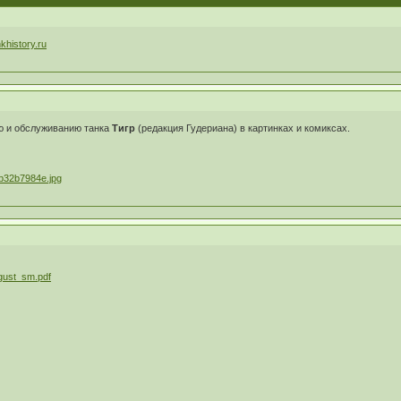
nkhistory.ru
ю и обслуживанию танка
Тигр
(редакция Гудериана) в картинках и комиксах.
ugust_sm.pdf