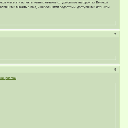
иков – все эти аспекты жизни летчиков-штурмовиков на фронтах Великой
зволявшими выжить в бою, и небольшими радостями, доступными летчикам
7
8
и..pdf.html