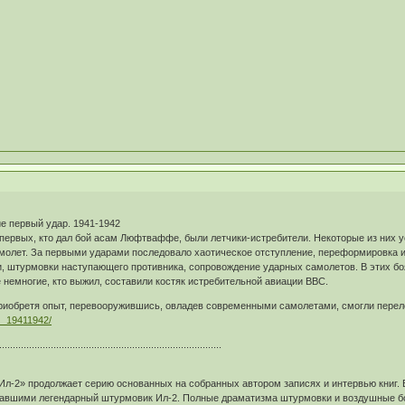
е первый удар. 1941-1942
 первых, кто дал бой асам Люфтваффе, были летчики-истребители. Некоторые из них 
молет. За первыми ударами последовало хаотическое отступление, переформировка и 
 штурмовки наступающего противника, сопровождение ударных самолетов. В этих бо
е немногие, кто выжил, составили костяк истребительной авиации ВВС.
, приобретя опыт, перевооружившись, овладев современными самолетами, смогли пере
… _19411942/
..................................................................................
Ил-2» продолжает серию основанных на собранных автором записях и интервью книг. 
вшими легендарный штурмовик Ил-2. Полные драматизма штурмовки и воздушные бои,