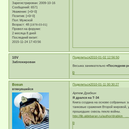
Зарегистрирован
: 2009-10-16
Сообщений:
6571
Уважение:
[+0/-0]
Позитив:
[+0/-0]
Пол:
Мужской
Возраст:
48
[1978-03-01]
Провел на форуме:
2 месяца 8 дней
Последний визит:
2015-11-24 17:43:56
10V
Поделиться
2010-01-02 12:56:50
Заблокирован
Весьма занимательно
«Последняя р
0
Bosun
Поделиться
2010-01-11 00:30:27
втянувшийся
Артем Драбкин
Я дрался на Т-34
Книга создана на основе собранных 
танковые сражения Второй мировой, у
прошедших сквозь пекло войны.
http://lib.aldebaran.ru/author/drabkin_ 
0