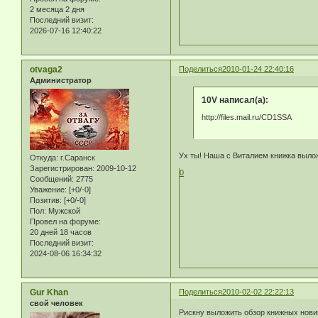
2 месяца 2 дня
Последний визит:
2026-07-16 12:40:22
otvaga2
Поделиться
2010-01-24 22:40:16
Администратор
10V написал(а):
http://files.mail.ru/CD1SSA
Ух ты! Наша с Виталием книжка выло
Откуда:
г.Саранск
Зарегистрирован
: 2009-10-12
0
Сообщений:
2775
Уважение:
[+0/-0]
Позитив:
[+0/-0]
Пол:
Мужской
Провел на форуме:
20 дней 18 часов
Последний визит:
2024-08-06 16:34:32
Gur Khan
Поделиться
2010-02-02 22:22:13
свой человек
Рискну выложить обзор книжных новин