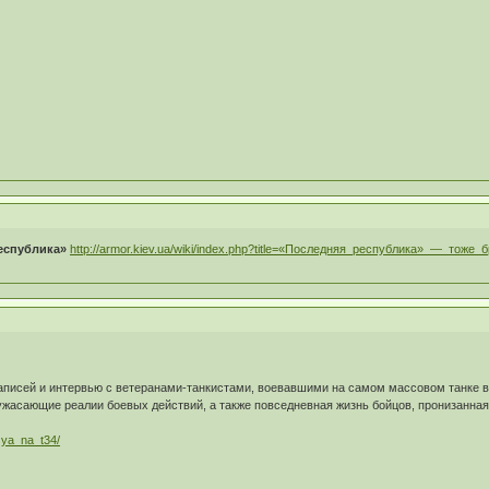
еспублика»
http://armor.kiev.ua/wiki/index.php?title=«Последняя_республика»_—_тоже_
записей и интервью с ветеранами-танкистами, воевавшими на самом массовом танке 
жасающие реалии боевых действий, а также повседневная жизнь бойцов, пронизанная 
… ya_na_t34/