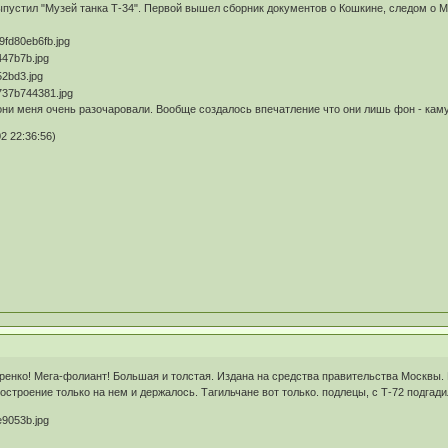
ыпустил "Музей танка Т-34". Первой вышел сборник документов о Кошкине, следом о М
они меня очень разочаровали. Вообще создалось впечатление что они лишь фон - кам
2 22:36:56)
ренко! Мега-фолиант! Большая и толстая. Издана на средства правительства Москвы. 
остроение только на нем и держалось. Тагильчане вот только. подлецы, с Т-72 подгадили