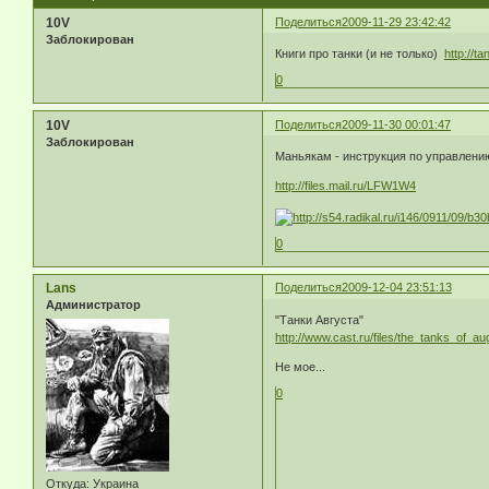
10V
Поделиться
2009-11-29 23:42:42
Заблокирован
Книги про танки (и не только)
http://ta
0
10V
Поделиться
2009-11-30 00:01:47
Заблокирован
Маньякам - инструкция по управлени
http://files.mail.ru/LFW1W4
0
Lans
Поделиться
2009-12-04 23:51:13
Администратор
"Танки Августа"
http://www.cast.ru/files/the_tanks_of_a
Не мое...
0
Откуда:
Украина