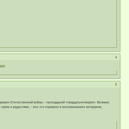
4
бред
5
времен Отечественной войны – легендарной «тридцатьчетверке». Великие
горем и радостями, – все это отражено в воспоминаниях ветеранов,