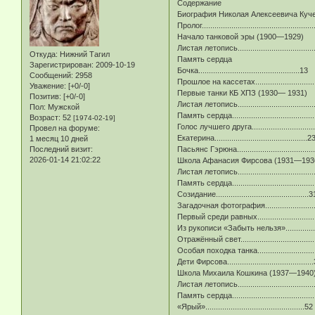
Содержание
Биография Николая Алексеевича Кучер
Пролог.....................................................
Начало танковой эры (1900—1929)
Листая летопись.....................................
Откуда:
Нижний Тагил
Память сердца
Зарегистрирован
: 2009-10-19
Бочка................................................13
Сообщений:
2958
Прошлое на кассетах.............................
Уважение:
[+0/-0]
Первые танки КБ ХПЗ (1930— 1931)
Позитив:
[+0/-0]
Листая летопись....................................
Пол:
Мужской
Память сердца.......................................
Возраст:
52
[1974-02-19]
Голос лучшего друга..............................
Провел на форуме:
Екатерина............................................2
1 месяц 10 дней
Пасьянс Гэрюна....................................
Последний визит:
2026-01-14 21:02:22
Школа Афанасия Фирсова (1931—193
Листая летопись....................................
Память сердца.......................................
Созидание............................................3
Загадочная фотография.........................
Первый среди равных............................
Из рукописи «Забыть нельзя».................
Отражённый свет..................................
Особая походка танка............................
Дети Фирсова........................................
Школа Михаила Кошкина (1937—1940
Листая летопись....................................
Память сердца.......................................
«Ярый»...............................................52