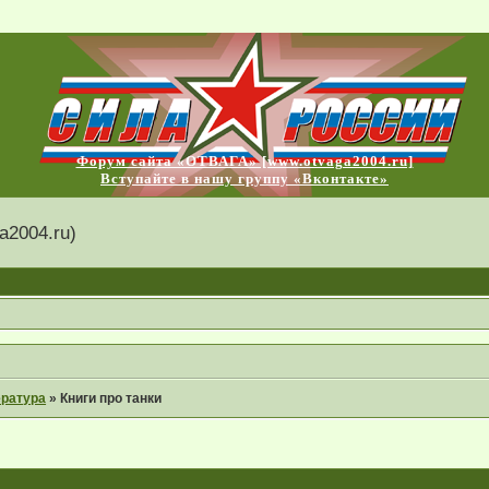
Форум сайта «ОТВАГА» [www.otvaga2004.ru]
Вступайте в нашу группу «Вконтакте»
2004.ru)
ература
»
Книги про танки