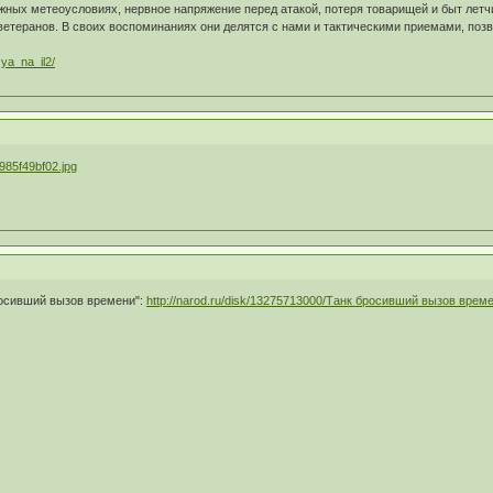
жных метеоусловиях, нервное напряжение перед атакой, потеря товарищей и быт летч
ветеранов. В своих воспоминаниях они делятся с нами и тактическими приемами, по
 ya_na_il2/
росивший вызов времени":
http://narod.ru/disk/13275713000/Танк бросивший вызов времен