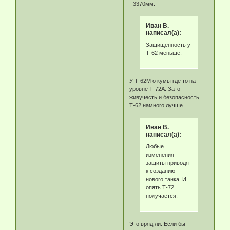
- 3370мм.
Иван В.
написал(а):
Защищенность у
Т-62 меньше.
У Т-62М о кумы где то на
уровне Т-72А. Зато
живучесть и безопасность
Т-62 намного лучше.
Иван В.
написал(а):
Любые
изменения
защиты приводят
к созданию
нового танка. И
опять Т-72
получается.
Это вряд ли. Если бы