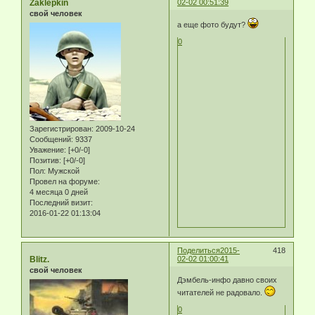
Zaklepkin
02-02 00:51:39
свой человек
а еще фото будут?
0
Зарегистрирован
: 2009-10-24
Сообщений:
9337
Уважение:
[+0/-0]
Позитив:
[+0/-0]
Пол:
Мужской
Провел на форуме:
4 месяца 0 дней
Последний визит:
2016-01-22 01:13:04
Поделиться
2015-
418
Blitz.
02-02 01:00:41
свой человек
Дэмбель-инфо давно своих
читателей не радовало.
0