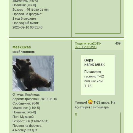
Уважение:
[+5/-0]
Позитив:
[+0/-0]
Возраст:
46
[1980-01-06]
Провел на форуме:
1 год 6 месяцев
Последний визит:
2025-09-10 08:51:43
Поделиться
2015-
409
Meskiukas
02-01 20:53:03
свой человек
Gops
написал(а):
По ширине
гусениц Т-62
больше чем
Т-72.
Откуда:
Клайпеда
Зарегистрирован
: 2010-08-16
Фигвам!
Т-72 шире. На
Сообщений:
9546
4(четыре) сантиметра.
Уважение:
[+10/-5]
Позитив:
[+0/-0]
0
Пол:
Мужской
Возраст:
66
[1960-03-11]
Провел на форуме:
4 месяца 23 дня