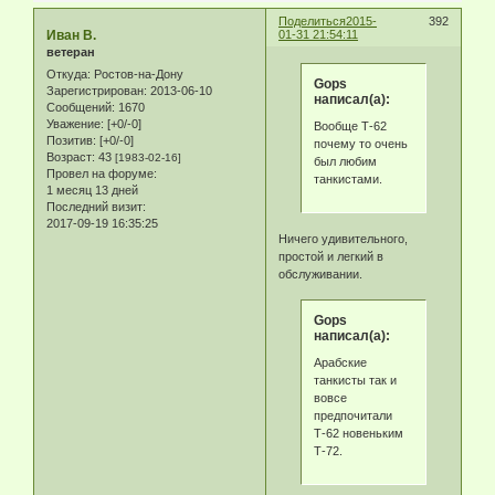
Поделиться
2015-
392
Иван В.
01-31 21:54:11
ветеран
Откуда:
Ростов-на-Дону
Gops
Зарегистрирован
: 2013-06-10
написал(а):
Сообщений:
1670
Уважение:
[+0/-0]
Вообще Т-62
Позитив:
[+0/-0]
почему то очень
Возраст:
43
[1983-02-16]
был любим
Провел на форуме:
танкистами.
1 месяц 13 дней
Последний визит:
2017-09-19 16:35:25
Ничего удивительного,
простой и легкий в
обслуживании.
Gops
написал(а):
Арабские
танкисты так и
вовсе
предпочитали
Т-62 новеньким
Т-72.