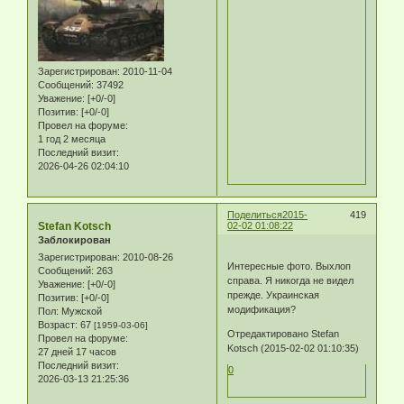
Зарегистрирован
: 2010-11-04
Сообщений:
37492
Уважение:
[+0/-0]
Позитив:
[+0/-0]
Провел на форуме:
1 год 2 месяца
Последний визит:
2026-04-26 02:04:10
Поделиться
2015-
419
Stefan Kotsch
02-02 01:08:22
Заблокирован
Зарегистрирован
: 2010-08-26
Интересные фото. Выхлоп
Сообщений:
263
справа. Я никогда не видел
Уважение:
[+0/-0]
прежде. Украинская
Позитив:
[+0/-0]
модификация?
Пол:
Мужской
Возраст:
67
[1959-03-06]
Отредактировано Stefan
Провел на форуме:
Kotsch (2015-02-02 01:10:35)
27 дней 17 часов
Последний визит:
0
2026-03-13 21:25:36