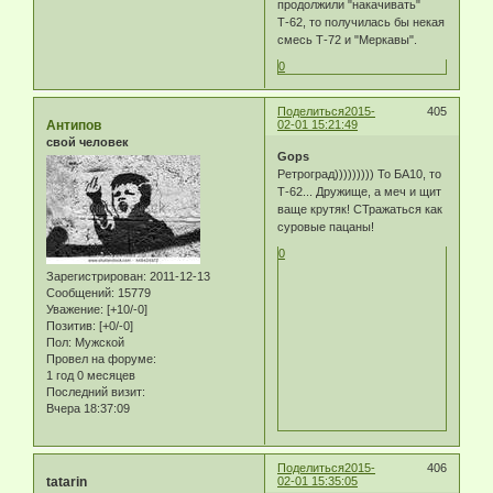
продолжили "накачивать"
Т-62, то получилась бы некая
смесь Т-72 и "Меркавы".
0
Поделиться
2015-
405
Антипов
02-01 15:21:49
свой человек
Gops
Ретроград))))))))) То БА10, то
Т-62... Дружище, а меч и щит
ваще крутяк! СТражаться как
суровые пацаны!
0
Зарегистрирован
: 2011-12-13
Сообщений:
15779
Уважение:
[+10/-0]
Позитив:
[+0/-0]
Пол:
Мужской
Провел на форуме:
1 год 0 месяцев
Последний визит:
Вчера 18:37:09
Поделиться
2015-
406
tatarin
02-01 15:35:05