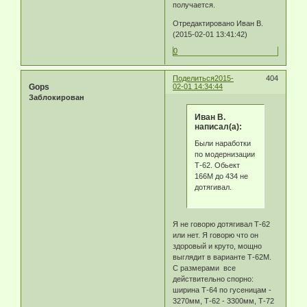
получается.
Отредактировано Иван В.
(2015-02-01 13:41:42)
0
Поделиться
2015-
404
Gops
02-01 14:34:44
Заблокирован
Иван В.
написал(а):
Были наработки
по модернизации
Т-62. Обьект
166М до 434 не
дотягивал.
Я не говорю дотягивал Т-62
или нет. Я говорю что он
здоровый и круто, мощно
выглядит в варианте Т-62М.
С размерами все
действительно спорно:
ширина Т-64 по гусеницам -
3270мм, Т-62 - 3300мм, Т-72