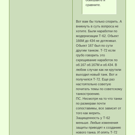
обвешайте и
сравните.
Вот вам бы только спорить. А
вникнуть в суть вопроса не
хотите. Были наработки по
модернизации Т-62. Обьект
166М до 434 не дотягивал.
Обьект 167 был по сути
другим танком. Т-72 если
грубо говорить это
скрещивание наработок по
об.167 об.167М и об.434. В
любом случае как ни крутили
выходил новый танк. Вот и
получился Т-72. Еще раз
настоятельно советую
почитать темы по советскому
танкостроению.
ПС. Несмотря на то что танки
по размерам почти
сопоставимы, все зависит от
того как мерить.
Защищенность у Т-62
меньше. Любые изменения
защиты приводят к созданию
нового танка. И опять Т-72