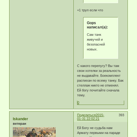
+1 труп если что
Gops
написал(а):
Сам танк
живучей и
безопасней
новых.
С какого перепугу? Вы там
свои хотелки за реальность
не выдавайте. Боекомплект
распихан по всему танку. Бак
стеллаж никто не отменял.
Ей богу почитайте сначала
тему.
0
Поделиться
2015-
393
Iskander
01-31 22:02:21
ветеран
Ей Богу не судьба нам
Армату первыми на параде