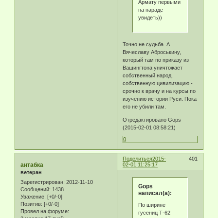
Армату первыми
на параде
увидеть))
Точно не судьба. А
Вячеславу Аброськину,
который там по приказу из
Вашингтона уничтожает
собственный народ,
собственную цивилизацию -
срочно к врачу и на курсы по
изучению истории Руси. Пока
его не убили там.
Отредактировано Gops
(2015-02-01 08:58:21)
0
Поделиться
2015-
401
антабка
02-01 11:25:17
ветеран
Зарегистрирован
: 2012-11-10
Gops
Сообщений:
1438
написал(а):
Уважение:
[+0/-0]
Позитив:
[+0/-0]
По ширине
Провел на форуме:
гусениц Т-62