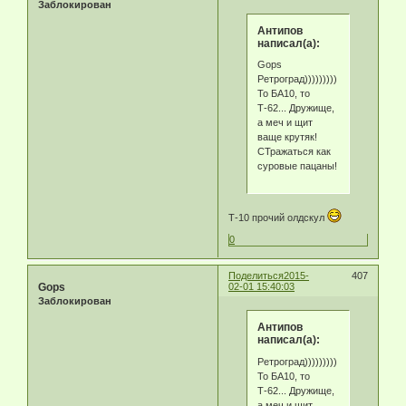
Заблокирован
Антипов
написал(а):
Gops
Ретроград)))))))))
То БА10, то
Т-62... Дружище,
а меч и щит
ваще крутяк!
СТражаться как
суровые пацаны!
Т-10 прочий олдскул
0
Поделиться
2015-
407
Gops
02-01 15:40:03
Заблокирован
Антипов
написал(а):
Ретроград)))))))))
То БА10, то
Т-62... Дружище,
а меч и щит