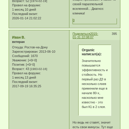
Возраст:
52
[1974-02-19]
своей параллельной
Провел на форуме:
вселенной... Диагноз:
1 месяц 10 дней
клиника!
Последний визит:
2026-01-14 21:02:22
0
Поделиться
2015-
395
Иван В.
01-31 22:08:07
ветеран
Откуда:
Ростов-на-Дону
Organic
Зарегистрирован
: 2013-06-10
написал(а):
Сообщений:
1670
Уважение:
[+0/-0]
Значительно
Позитив:
[+0/-0]
повышается
Возраст:
43
[1983-02-16]
эффективность и
Провел на форуме:
стойкость. Но
1 месяц 13 дней
первый раз ДЗ в
Последний визит:
несколько слоев
2017-09-19 16:35:25
применили еще в
начале 80-х,
насколько мне
известно - это
был К1 в 2 слоя.
Но ведь не ставят, значит
есть свои минусы. Тут еще