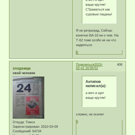
ваще крутяк!
СТражаться как
суровые пацаны!
Я не ретроград. Сейчас
конечно БА-10 ни о чем. На
Т-62 тоже особо не на что
надеяться.
0
Поделиться
2015-
408
злодеище
02-01 16:09:52
свой человек
Антипов
написал(а):
а меч и щит
ваще крутяк!
сложно, не осилит
0
Откуда:
Томск
Зарегистрирован
: 2010-03-09
Сообщений:
54734