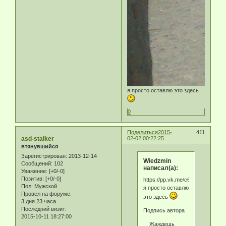
я просто оставлю это здесь
0
Поделиться
2015-
411
asd-stalker
02-02 00:22:25
втянувшийся
Зарегистрирован
: 2013-12-14
Wiedzmin
Сообщений:
102
написал(а):
Уважение:
[+0/-0]
Позитив:
[+0/-0]
https://pp.vk.me/c614926/v614
Пол:
Мужской
я просто оставлю
Провел на форуме:
это здесь
3 дня 23 часа
Последний визит:
Подпись автора
2015-10-11 18:27:00
Жаждешь