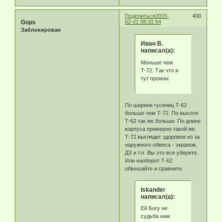
Поделиться
2015-
400
Gops
02-01 08:31:54
Заблокирован
Иван В.
написал(а):
Меньше чем
Т-72. Так что и
тут промах
По ширине гусениц Т-62
больше чем Т-72. По высоте
Т-62 так же больше. По длине
корпуса примерно такой же.
Т-72 выглядит здоровее из за
наружного обвеса - экранов,
ДЗ и т.п. Вы это все уберите.
Или наоборот Т-62
обвешайте и сравните.
Iskander
написал(а):
Ей Богу не
судьба нам