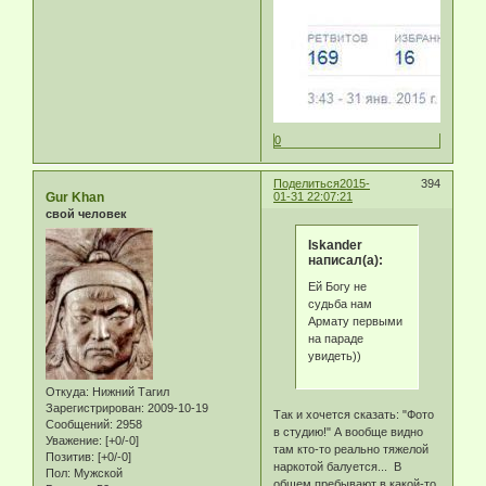
0
Поделиться
2015-
394
Gur Khan
01-31 22:07:21
свой человек
Iskander
написал(а):
Ей Богу не
судьба нам
Армату первыми
на параде
увидеть))
Откуда:
Нижний Тагил
Зарегистрирован
: 2009-10-19
Так и хочется сказать: "Фото
Сообщений:
2958
в студию!" А вообще видно
Уважение:
[+0/-0]
там кто-то реально тяжелой
Позитив:
[+0/-0]
наркотой балуется... В
Пол:
Мужской
общем пребывают в какой-то