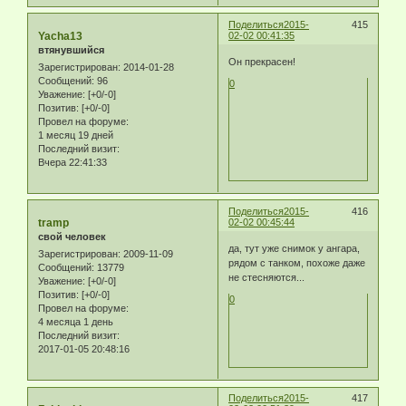
Поделиться
2015-
415
Yacha13
02-02 00:41:35
втянувшийся
Он прекрасен!
Зарегистрирован
: 2014-01-28
Сообщений:
96
0
Уважение:
[+0/-0]
Позитив:
[+0/-0]
Провел на форуме:
1 месяц 19 дней
Последний визит:
Вчера 22:41:33
Поделиться
2015-
416
tramp
02-02 00:45:44
свой человек
да, тут уже снимок у ангара,
Зарегистрирован
: 2009-11-09
рядом с танком, похоже даже
Сообщений:
13779
не стесняются...
Уважение:
[+0/-0]
Позитив:
[+0/-0]
0
Провел на форуме:
4 месяца 1 день
Последний визит:
2017-01-05 20:48:16
Поделиться
2015-
417