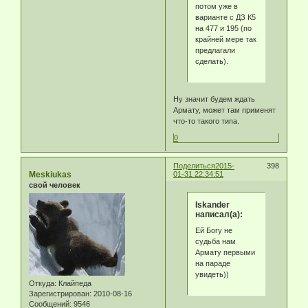
потом уже в
варианте с ДЗ К5
на 477 и 195 (по
крайней мере так
предлагали
сделать).
Ну значит будем ждать
Армату, может там применят
что-то такого типа.
0
Поделиться
2015-
398
Meskiukas
01-31 22:34:51
свой человек
Iskander
написал(а):
Ей Богу не
судьба нам
Армату первыми
на параде
увидеть))
Откуда:
Клайпеда
Зарегистрирован
: 2010-08-16
Сообщений:
9546