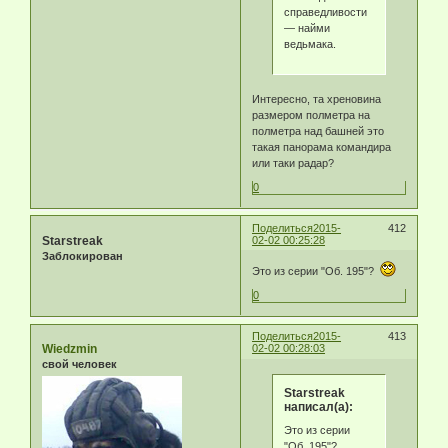
справедливости
— найми
ведьмака.
Интересно, та хреновина
размером полметра на
полметра над башней это
такая панорама командира
или таки радар?
0
Поделиться
2015-
412
Starstreak
02-02 00:25:28
Заблокирован
Это из серии "Об. 195"?
0
Поделиться
2015-
413
Wiedzmin
02-02 00:28:03
свой человек
Starstreak
написал(а):
Это из серии
"Об. 195"?