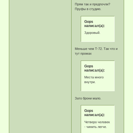
Прям так и предпочли?
Пруфы в студию.
Gops
написал(а):
Здоровый.
Меньше чем Т-72. Так что и
тут промах
Gops
написал(а):
Места много
внутри.
Зато брони мало.
Gops
написал(а):
Четверо человек
- чинить легче.