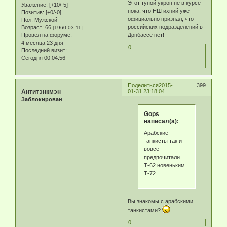
Этот тупой укроп не в курсе
Уважение:
[+10/-5]
пока, что НШ ихний уже
Позитив:
[+0/-0]
официально признал, что
Пол:
Мужской
российских подразделений в
Возраст:
66
[1960-03-11]
Провел на форуме:
Донбассе нет!
4 месяца 23 дня
0
Последний визит:
Сегодня 00:04:56
Поделиться
2015-
399
Антитэнкмэн
01-31 23:18:04
Заблокирован
Gops
написал(а):
Арабские
танкисты так и
вовсе
предпочитали
Т-62 новеньким
Т-72.
Вы знакомы с арабскими
танкистами?
0