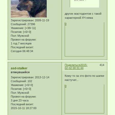
других мастодонтов с такой
характерной ХЧ нема
Зарегистрирован
: 2009-11-19
0
Сообщений:
27396
Уважение:
[+38/-11]
Позитив:
[+0/-0]
Пол:
Мужской
Провел на форуме:
1 год 7 месяцев
Последний визит:
Сегодня 06:48:34
Поделиться
2015-
414
asd-stalker
02-02 00:31:44
втянувшийся
Кому-то за это фото по шапке
Зарегистрирован
: 2013-12-14
настучат...
Сообщений:
102
Уважение:
[+0/-0]
0
Позитив:
[+0/-0]
Пол:
Мужской
Провел на форуме:
3 дня 23 часа
Последний визит:
2015-10-11 18:27:00