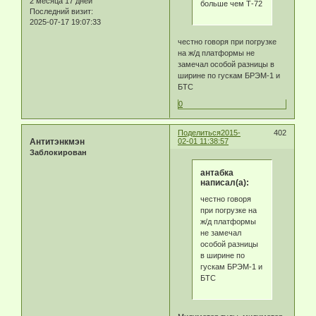
2 месяца 17 дней
больше чем Т-72
Последний визит:
2025-07-17 19:07:33
честно говоря при погрузке
на ж/д платформы не
замечал особой разницы в
ширине по гускам БРЭМ-1 и
БТС
0
Поделиться
2015-
402
Антитэнкмэн
02-01 11:38:57
Заблокирован
антабка
написал(а):
честно говоря
при погрузке на
ж/д платформы
не замечал
особой разницы
в ширине по
гускам БРЭМ-1 и
БТС