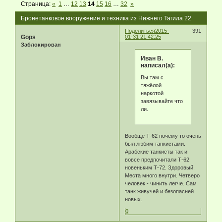
Страница:
«
1
…
12
13
14
15
16
…
32
»
Бронетанковое вооружение и техника из Нижнего Тагила 22
Поделиться
2015-
391
Gops
01-31 21:42:25
Заблокирован
Иван В.
написал(а):
Вы там с
тяжёлой
наркотой
завязывайте что
ли.
Вообще Т-62 почему то очень
был любим танкистами.
Арабские танкисты так и
вовсе предпочитали Т-62
новеньким Т-72. Здоровый.
Места много внутри. Четверо
человек - чинить легче. Сам
танк живучей и безопасней
новых.
0