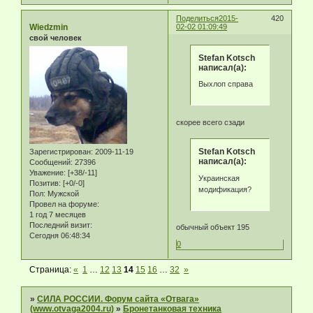
Поделиться
2015-
420
Wiedzmin
02-02 01:09:49
свой человек
Stefan Kotsch
написал(а):
Выхлоп справа
скорее всего сзади
Stefan Kotsch
Зарегистрирован
: 2009-11-19
написал(а):
Сообщений:
27396
Уважение:
[+38/-11]
Украинская
Позитив:
[+0/-0]
модификация?
Пол:
Мужской
Провел на форуме:
1 год 7 месяцев
Последний визит:
обычный объект 195
Сегодня 06:48:34
0
Страница:
«
1
…
12
13
14
15
16
…
32
»
»
СИЛА РОССИИ. Форум сайта «Отвага»
(www.otvaga2004.ru)
»
Бронетанковая техника