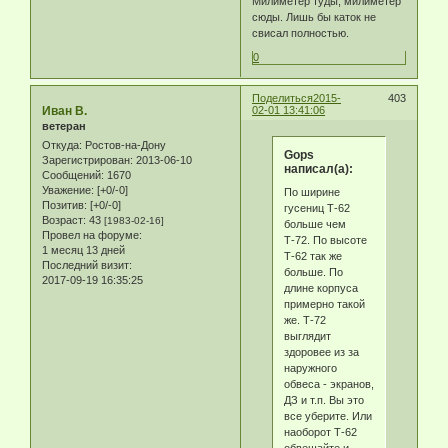
Милиметер туды, милиметер
сюды. Лишь бы каток не
свисал полностью.
0
Поделиться
2015-
403
Иван В.
02-01 13:41:06
ветеран
Откуда:
Ростов-на-Дону
Gops
Зарегистрирован
: 2013-06-10
написал(а):
Сообщений:
1670
Уважение:
[+0/-0]
По ширине
Позитив:
[+0/-0]
гусениц Т-62
Возраст:
43
[1983-02-16]
больше чем
Провел на форуме:
Т-72. По высоте
1 месяц 13 дней
Т-62 так же
Последний визит:
больше. По
2017-09-19 16:35:25
длине корпуса
примерно такой
же. Т-72
выглядит
здоровее из за
наружного
обвеса - экранов,
ДЗ и т.п. Вы это
все уберите. Или
наоборот Т-62