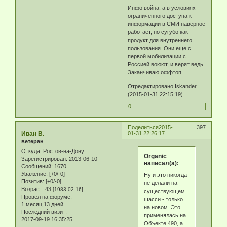
Инфо война, а в условиях
ограниченного доступа к
информации в СМИ наверное
работает, но сугубо как
продукт для внутреннего
пользования. Они еще с
первой мобилизации с
Россией воюют, и верят ведь.
Заканчиваю оффтоп.
Отредактировано Iskander
(2015-01-31 22:15:19)
0
Поделиться
2015-
397
Иван В.
01-31 22:26:17
ветеран
Откуда:
Ростов-на-Дону
Organic
Зарегистрирован
: 2013-06-10
написал(а):
Сообщений:
1670
Уважение:
[+0/-0]
Ну и это никогда
Позитив:
[+0/-0]
не делали на
Возраст:
43
[1983-02-16]
существующем
Провел на форуме:
шасси - только
1 месяц 13 дней
на новом. Это
Последний визит:
применялась на
2017-09-19 16:35:25
Объекте 490, а