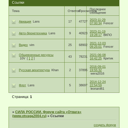
Ссылки
Последнее
Тема
Ответов
Просмотров
сообщение
2023-11-29
Авиация
Lans
17
47727
07:00:34
Fencer
2023-11-19
Авто-бронетехника
Lans
9
40923
19:28:17
ВКПО
2021-12-03
Видео
vim
25
68902
09:25:01
Fencer
Общевоенные ресурсы
2021-06-08
43
78231
10V
[
1
2
]
16:42:25
Критик
2016-09-01
Русская архитектура
Khan
2
37895
19:55:32
wera2016
2014-12-24
Флот
Lans
5
38697
22:54:59
leonard61
Страница:
1
»
СИЛА РОССИИ. Форум сайта «Отвага»
(www.otvaga2004.ru)
»
Ссылки
создать форум